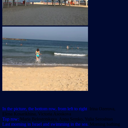
In the picture, the bottom row, from left to right
:
Irina Ozerova,
Elena Kosarikhina, Victoria Asoskova
Top row:
Maria Belostotskaya, Anna Semko, Yulia Seroshtan
Last morning in Israel and swimming in the sea.
Morning bathing