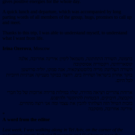
gives positive energies for the whole day.
A quick lunch and departure, which was accompanied by long
parting words of all members of the group, hugs, promises to call up
and meet.
Thanks to this trip, I was able to understand myself, to understand
what I want from life.
Irina Ozerova
, Moscow
בתמונה, השורה התחתונה, משמאל לימין: אירינה אוזרובה, אלנה
קוסאריחינה, ויקטוריה אסוסקובה
השורה העליונה: מריה בלוסטוצקאיה, אנה סמקו, יוליה סרושטן
בוקר אחרון בישראל ושחייה בים. רחצה בבוקר מעניקה אנרגיות חיוביות
לכל היום.
ארוחת צהריים ויציאה מהירה, שלוו במילות פרידה ארוכות של כל חברי
הקבוצה, חיבוקים, הבטחות להתקשר ולהיפגש.
בזכות הטיול הזה הצלחתי להבין את עצמי ומה אני רוצה מהחיים.
אירינה אוזרובה, מוסקבה
*
A word from the editor
Last
week, I was walking along in Tel Aviv, on the corner of the