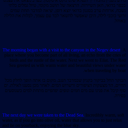
מידע מעניין מהמדריך הנפלא שלנו מקס איסקסון. בערב מצאנו את עצמנו
בכפר בדואי, חאן השיירות. הרצאה של תושב מקומי, טיול גמלים בלתי
נשכח, ארוחת ערב בסגנון בדואי יוצא דופן, יציאה למדבר תחת שמים
זרועי כוכבי לילה, היכן שאפשר להשאר לבד עם עצמך, לבלות את הלילה
באוהל.
The morning began with a visit to the canyon in the Negev desert
.
A
place where you become part of all living, an echo from the cries of
birds and the rustle of the water. Next we went to Eilat. The Red
Sea greeted us with warm water and beautiful views under water
when traveling by boat.
הבוקר החל בביקור בקניון שבמדבר הנגב. מקום בו אתה הופך לחלק מכל
החיים, הד מצעקות הציפורים ורשרוש המים. לאחר מכן נסענו לאילת. ים
סוף קיבל את פנינו עם מים חמים ונופים יפהפיים מתחת למים כשנוסעים
בסירה.
The next day we were taken to the Dead Sea.
Incredibly warm, soft
water, as if you go into olive oil, water that allows you to just relax
and lie on yourback, enjoying the blue sky.