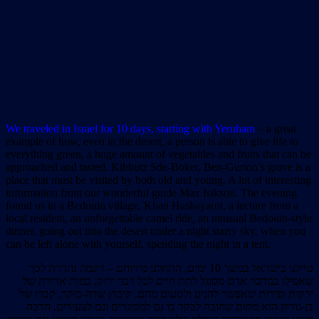
We traveled in Israel for 10 days, starting with Yeruham
– a great
example of how, even in the desert, a person is able to give life to
everything green, a huge amount of vegetables and fruits that can be
approached and tasted. Kibbutz Sde-Boker, Ben-Gurion’s grave is a
place that must be visited by both old and young. A lot of interesting
information from our wonderful guide Max Isikson. The evening
found us in a Bedouin village, Khan Hashayarot. a lecture from a
local resident, an unforgettable camel ride, an unusual Bedouin-style
dinner, going out into the desert under a night starry sky, when you
can be left alone with yourself, spending the night in a tent.
טיילנו בישראל במשך 10 ימים, התחלנו מירוחם – דוגמה נהדרת לכך
שאפילו במדבר אדם מסוגל לתת חיים לכל דבר ירוק, כמות אדירה של
ירקות ופירות שאפשר להגיע ולטעום מהם. קיבוץ שדה-בוקר, קברו של
בן-גוריון הוא מקום שחובה לבקר בו גם למבוגרים וגם לצעירים. הרבה