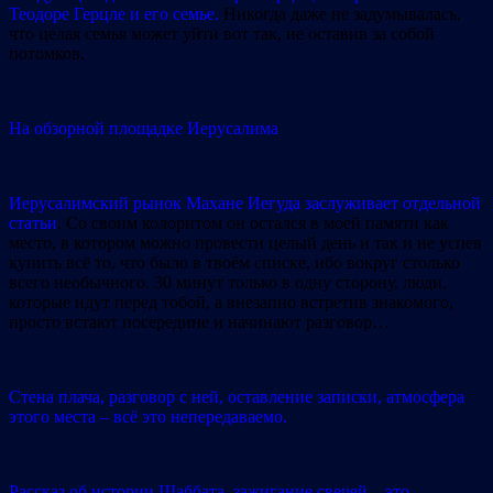
Теодоре Герцле и его семье.
Никогда даже не задумывалась,
что целая семья может уйти вот так, не оставив за собой
потомков.
На обзорной площадке Иерусалима
Иерусалимский рынок Махане Иегуда заслуживает отдельной
статьи
. Со своим колоритом он остался в моей памяти как
место, в котором можно провести целый день и так и не успев
купить всё то, что было в твоём списке, ибо вокруг столько
всего необычного. 30 минут только в одну сторону, люди,
которые идут перед тобой, а внезапно встретив знакомого,
просто встают посередине и начинают разговор…
Стена плача, разговор с ней, оставление записки, атмосфера
этого места – всё это непередаваемо.
Рассказ об истории Шаббата, зажигание свечей – это