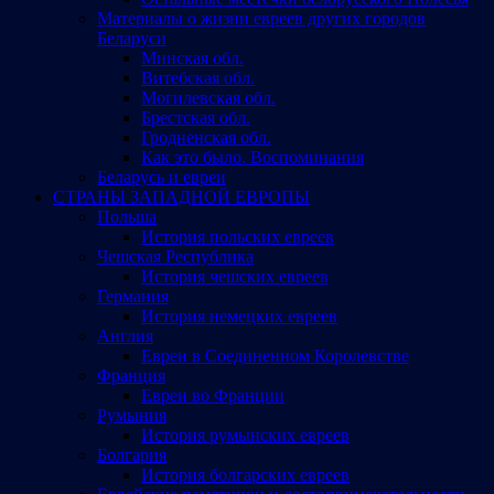
Материалы о жизни евреев других городов
Беларуси
Минская обл.
Витебская обл.
Могилевская обл.
Брестская обл.
Гродненская обл.
Как это было. Воспоминания
Беларусь и евреи
СТРАНЫ ЗАПАДНОЙ ЕВРОПЫ
Польша
История польских евреев
Чешская Республика
История чешских евреев
Германия
История немецких евреев
Англия
Евреи в Соединенном Королевстве
Франция
Евреи во Франции
Румыния
История румынских евреев
Болгария
История болгарских евреев