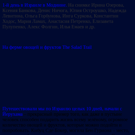
1-й день в Израиле в Модиине.
На снимке Ирина Озерова,
Ксения Банкова, Денис Ничога, Юлия Остроушко, Надежда
Левитина, Ольга Горбунова, Инга Суркова, Константин
Ходос, Мария Ламах, Анастасия Петренко, Елизавета
Пулупенко, Алекс Фолгин, Илья Емаев
и др.
На ферме овощей и фруктов The Salad Trail
Путешествовали мы по Израилю целых 10 дней, начали с
Йерухама
– прекрасный пример того, как даже в пустыне
человек способен подарить жизнь всему зелёному, огромное
количество овощей и фруктов, которые можно подойти и
попробовать. Кибуц Сде-Бокер, могила Бен-Гуриона – место,