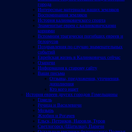
города
Интересные материалы наших земляков
Воспоминания земляков
История калинковичского спорта
Знаменитые евреи с калинковичскими
корнями
Вспомним трагически погибших евреев и
белорусов
Поздравления по случаю знаменательных
событий
Еврейская жизнь в Калинковичах сейчас
Озаричи
Информация к старому сайту
Ваши письма
Отзывы, предложения, уточнения,
дополнения
Кто кого ищет
История евреев других городов Гомельщины
Гомель
Речица и Василевичи
Мозырь
Жлобин и Рогачев
Ельск, Петриков, Наровля, Туров
Светлогорск (Шатилки), Паричи
Остальные местечки белорусского Полесья