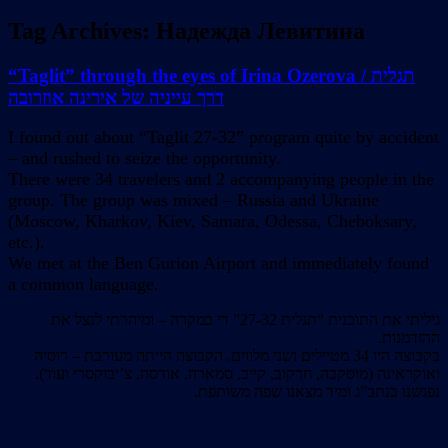
Tag Archives:
Надежда Левитина
“Taglit” through the eyes of Irina Ozerova / תגלית
דרך עייניה של אירינה אוזרובה
I found out about “Taglit 27-32” program quite by accident
– and rushed to seize the opportunity.
There were 34 travelers and 2 accompanying people in the
group. The group was mixed – Russia and Ukraine
(Moscow, Kharkov, Kiev, Samara, Odessa, Cheboksary,
etc.).
We met at the Ben Gurion Airport and immediately found
a common language.
גיליתי את התוכנית “תגלית 27-32” די במקרה – ומיהרתי לנצל את
ההזדמנות.
בקבוצה היו 34 מטיילים ושני מלווים. הקבוצה הייתה מעורבת – רוסיה
ואוקראינה (מוסקבה, חרקוב, קייב, סמארה, אודסה, צ’יבוקסרי ועוד).
נפגשנו בנתב”ג ומיד מצאנו שפה משותפת.