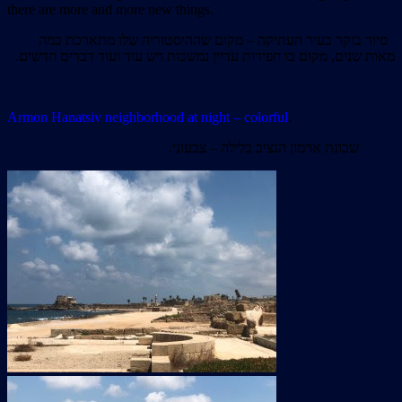
there are more and more new things.
סיור בוקר בעיר העתיקה – מקום שההיסטוריה שלו מתארכת כמה
מאות שנים, מקום בו חפירות עדיין נמשכות ויש עוד ועוד דברים חדשים.
Armon Hanatsiv neighborhood at night – colorful
.
שכונת ארמון הנציב בלילה – צבעוני.