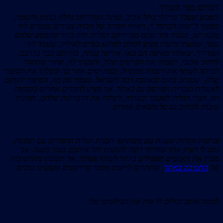
דברים מפי העורך
בשבוע שעבר טיילתי בתל אביב, בפינת המדרחוב נחלת בנימין והשומר,
בסמוך ל”שוק הכרמל “, ראיתי חבורה של חברה צעירים עומדים ליד
מבנה ישן, הבנתי מיד שהם מפרוייקט תגלית. היה ברור שהמסע שלהם
נגמר, שמעתי מישהו מציע לכולם למחוא כפיים לאיליה, שעמד ליד
המדריך. שאלתי מאיפה הם באו. אירינה ענתה, בהיותם כבר בדרכם
לרחוב אלנבי, רשמתי את הפרטים שלה, והצעתי לה, אחרי שתחזור
הביתה לשתף את רשמיה מהטיול. וכמה ימים אחר כך קיבלתי את הסיפור
שלה, שנכתב בחום ובאהבה רבה לישראל. כעבור זמן מה, הסיפור יתורגם
לאנגלית ועברית ויפורסם גם באתר. אני מציע לחברים אחרים בקבוצה
הזו, חברי תגלית לשעבר ובעתיד, לשלוח את הזיכרונות שלהם, תמונות
טובות ולכתוב גם על נושאים אחרים.
פגישות חוזרות ונשנות עם משתתפי תכנית תגלית וסיפורים עם תמונות
נתנו לי רעיון אחד שהייתי רוצה להגשים יחד איתכם בעוד כשנה. אני
מזמין את האנשים הפעילים ביותר לשתף פעולה. אל תשכחו מהחשיבות
של
התמיכה באתר
, שתתרום ליישום מספר פרויקטים ומעשים טובים.
למטה אתם יכולים לראות את הצילומים שלי.