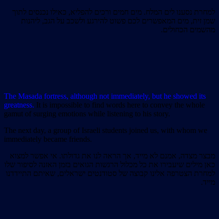
למחרת נסענו לים המלח. מים חמים ורכים להפליא, כאילו נכנסים לתוך
שמן זית, מים המאפשרים לכם פשוט להירגע ולשכב על הגב, ליהנות
מהשמים הכחולים.
The Masada fortress, although not immediately, but he showed its
greatness.
It is impossible to find words here to convey the whole
gamut of surging emotions while listening to his story.
The next day, a group of Israeli students joined us, with whom we
immediately became friends.
מבצר מצדה, אמנם לא מייד, אך הראה לנו את גדולתו. אי אפשר למצוא
כאן מילים שיעבירו את כל מכלול הרגשות הגואים בזמן האזנה לסיפור שלו
למחרת הצטרפה אלינו קבוצה של סטודנטים ישראלים, שאיתם התיידדנו
מייד.