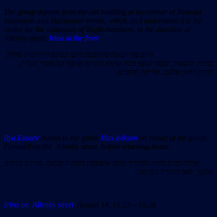
The group departs from the old building at the corner of Nahalat
Benyamin and HaShomer streets, which, as I understand it is the
center for the collection of Taglit members, in the direction of
Allenby street.
Irina in the front
.
הקבוצה יוצאת מהמבנה הישן בפינת הרחובות נחלת
בנימין והשומר, שכפי שאני מבין שהוא המרכז איסוף של חברי תגלית,
לכיוון רחוב אלנבי. אירינה מלפנים.
Ilya Emaev
thanks to the guide
Max Isikson
on behalf of the group.
Farewell on the Allenby street, before returning home.
איליה ימייב מודה למדריך מקס איסקסון בשם הקבוצה. פרידה ברחוב
אלנבי, לפני החזרה הביתה.
Irina on Allenby street
. August 14, 15:23 – 15:28