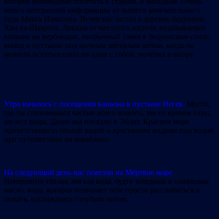
которое необходимо посетить и старым, и молодым. Очень
много интересной информации от нашего замечательного
гида Макса Изиксона. Вечер нас застал в деревне бедуинов,
Хан ха-Шаяроте. Лекция от местного жителя, незабываемое
катание на верблюдах, необычный ужин в бедуинском стиле,
выход в пустыню под ночным звёздным небом, когда ты
можешь остаться один на один с собой, ночёвка в шатре.
Утро началось с посещения каньона в пустыне Негев.
Место,
где ты становишься частью всего живого, эхо от криков птиц,
шелест воды. Далее мы поехали в Эйлат. Красное море
приветствовало тёплой водой и красивыми видами под водой
при путешествии на кораблике.
На следующий день нас повезли на Мёртвое море.
Невероятно тёплая, мягкая вода, будто заходишь в оливковое
масло, вода, которая позволяет тебе просто расслабиться и
лежать, наслаждаясь голубым небом.