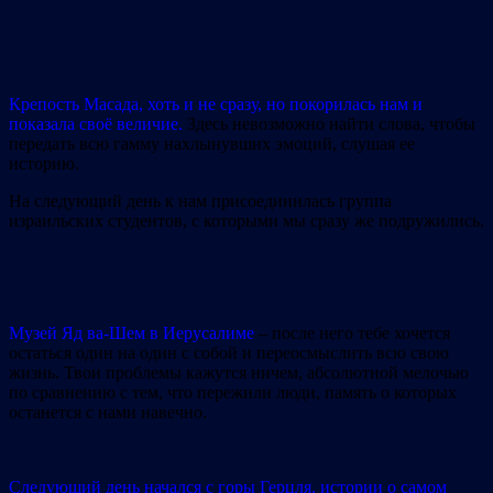
Крепость Масада, хоть и не сразу, но покорилась нам и
показала своё величие.
Здесь невозможно найти слова, чтобы
передать всю гамму нахлынувших эмоций, слушая ее
историю.
На следующий день к нам присоединилась группа
израильских студентов, с которыми мы сразу же подружились.
Музей Яд ва-Шем в Иерусалиме
– после него тебе хочется
остаться один на один с собой и переосмыслить всю свою
жизнь. Твои проблемы кажутся ничем, абсолютной мелочью
по сравнению с тем, что пережили люди, память о которых
останется с нами навечно.
Следующий день начался с горы Герцля, истории о самом