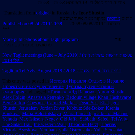
אירינה ברחוב אלנבי. 14 באוגוסט 15:23 – 15:28
Translation from
original
in Russian by
Igor Shustin
תרגום
מרוסית
במקור מאת
איגור שוסטין
Published on 08.24.2019 20:58
פורסם ב 08/08/2019 20:58
***
More publications about Taglit program
: עוד
פרסומים על פרוייקט תגלית
New Taglit meetings (June – July 2019) / (פגישות חדשות בתגלית (יוני
– יולי 2019
Taglit in Tel Aviv, August 2018 / תגלית בתל אביב, אוגוסט 2018
This entry was posted in
История Израиля
,
Отдых в Израиле
,
Проекты и их осуществление
,
Туризм, путешествия и
кулинария
and tagged
«Таглит»
,
«Яд Вашем»
,
Aaron Shustin
,
Alex Folgin
,
Anastasia Petrenko
,
Bedouin village Khan Hashayarot
,
Ben Gurion
,
Caesarea
,
Carmel Market.
,
Dead Sea
,
Eilat
,
Igor
Shustin
,
Jerusalem
,
Jordan River
,
Kibbutz Sde-Boker
,
Ksenia
Bankova
,
Maria Belostotskaya
,
Maria Lamakh
,
market of Mahane
Yehuda
,
Max Isikson
,
Negev
,
Old Jaffa
,
Sabbath
,
Safed
,
Tel Aviv
,
The Salad Trail
,
the western Wall
,
Theodore Herzl
,
Tiberias
,
Victoria Asoskova
,
Yeruham
,
yulia Ostroushko
,
Yulia Seroshtan
,