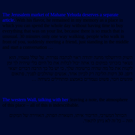
The Jerusalem market of Mahane Yehuda deserves a separate
article.
With his flavor, he remained in my memory as a place in
which you can spend the whole day without having time to buy
everything that was on your list, because there is so much that is
unusual. 30 minutes only one way walking, people who walk in
front of you, suddenly meeting a friend, just standing in the middle
and start a conversation …
השוק הירושלמי מחנה יהודה ראוי לכתבה נפרדת. על שלל טעמיו, הוא
נשאר בזכרוני כמקום בו אתה יכול לבלות את כל היום בלי שיהיה לך זמן
לקנות את כל מה שהיה ברשימה שלך, כי יש כל כך הרבה דברים יוצאי
דופן. 30 דקות הליכה רק לכיוון אחד, אנשים שהולכים לפניך, פתאום
פוגשים חבר, פשוט נעמדים באמצע ומתחילים בשיחה …
The western Wall, talking with her
, leaving a note, the atmosphere
of this place – all of this is indescribable.
הכותל המערבי, הדיבור איתו, השארת הפתק, האווירה של המקום
הזה – כל זה לא ניתן לתאור.