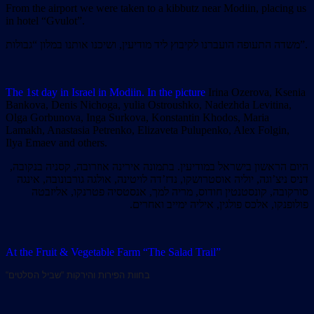
From the airport we were taken to a kibbutz near Modiin, placing us
in hotel “Gvulot”.
משדה התעופה הועברנו לקיבוץ ליד מודיעין, ושיכנו אותנו במלון “גבולות”.
The 1st day in Israel in Modiin.
In the picture
Irina Ozerova, Ksenia
Bankova, Denis Nichoga, yulia Ostroushko, Nadezhda Levitina,
Olga Gorbunova, Inga Surkova, Konstantin Khodos, Maria
Lamakh, Anastasia Petrenko, Elizaveta Pulupenko, Alex Folgin,
Ilya Emaev and others.
היום הראשון בישראל במודיעין. בתמונה אירינה אוזרובה, קסניה בנקובה,
דניס ניצ’וגה, יוליה אוסטרושקו, נדז’דה לויטינה, אולגה גורבונובה, אינגה
סורקובה, קונסטנטין חודוס, מריה למך, אנסטסיה פטרנקו, אליזבטה
פולופנקו, אלכס פולגין, איליה ימייב ואחרים.
At the Fruit & Vegetable Farm “The Salad Trail”
“בחוות הפירות והירקות “שביל הסלטים