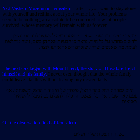
Yad Vashem Museum in Jerusalem
– after it, you want to stay alone
with yourself and rethink about your whole life. Your problems
seem to be nothing, an absolute trifle compared to what people
survived, whose memory will remain with us forever.
מוזיאון יד ושם בירושלים – אחריו אתה רוצה להישאר לבד עם עצמך
ולחשוב מחדש על כל חייך. נראה כי הבעיות שלך הן כלום, זוטה מוחלטת
לעומת מה שאנשים שרדו, שזכרם יישאר איתנו לנצח.
The next day began with Mount Herzl, the story of Theodore Herzl
himself and his family.
I never even thought that the whole family
could leave like this without leaving any descendants.
היום למחרת החל בהר הרצל, סיפורו של תיאודור הרצל ומשפחתו. אף
פעם לא חשבתי איך כל המשפחה יכולה להעלם ככה מבלי להשאיר
צאצאים.
On the observation field of Jerusalem
בשדה התצפית של ירושלים