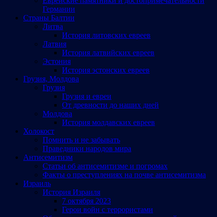
Еврейские памятники и достопримечательности
Германии
Страны Балтии
Литва
История литовских евреев
Латвия
История латвийских евреев
Эстония
История эстонских евреев
Грузия, Молдова
Грузия
Грузия и евреи
От древности до наших дней
Молдова
История молдавских евреев
Холокост
Помнить и не забывать
Праведники народов мира
Антисемитизм
Статьи об антисемитизме и погромах
Факты о преступлениях на почве антисемитизма
Израиль
История Израиля
7 октября 2023
Герои войн с террористами