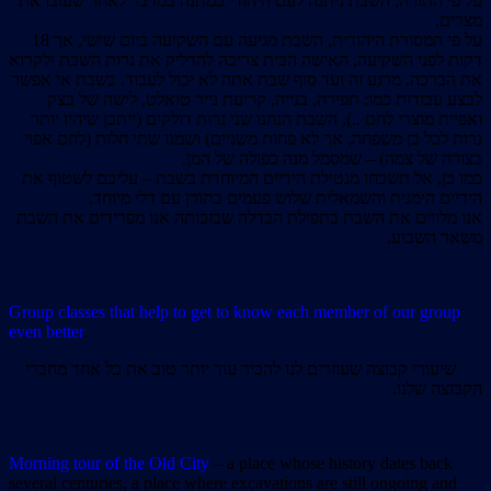
על פי התורה, השבת ניתנה לעם היהודי במתנה במדבר לאחר שעזבו את
מצרים.
על פי המסורת היהודית, השבת מגיעה עם השקיעה ביום שישי, אך 18
דקות לפני השקיעה, האישה הבית צריכה להדליק את נרות השבת ולקרוא
את הברכה. מרגע זה ועד סוף שבת אתה לא יכול לעבוד. בשבת אי אפשר
לבצע עבודות כמו: תפירה, בנייה, קריעת נייר טואלט, לישה של בצק
ואפיית מוצרי לחם ..), השבת הנחנו שני נרות דולקים (ייתכן שיהיו יותר
נרות לכל בן משפחה, אך לא פחות משניים) ושמנו שתי חלות (לחם אפוי
בצורה של צמה) – שמסמל מנה כפולה של המן.
כמו כן, אל תשכחו מנטילת הידיים המיוחדת בשבת – עליכם לשטוף את
הידיים הימנית והשמאלית שלוש פעמים בתורן עם דלי מיוחד.
אנו מלווים את השבת בתפילת הבדלה שבזכותה אנו מפרידים את השבת
משאר השבוע.
Group classes that help to get to know each member of our group
even better
.
שיעורי קבוצה שעוזרים לנו להכיר עוד יותר טוב את כל אחד מחברי
הקבוצה שלנו.
Morning tour of the Old City
– a place whose history dates back
several centuries, a place where excavations are still ongoing and