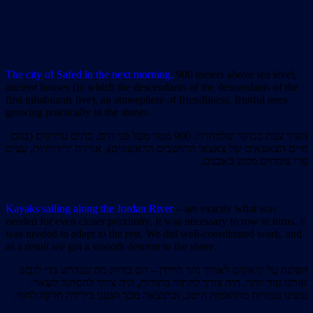
The city of Safed in the next morning.
900 meters above sea level,
ancient houses (in which the descendants of the descendants of the
first inhabitants live), an atmosphere of friendliness, fruitful trees
growing practically in the stones.
העיר צפת בבוקר שלמחרת. 900 מטר מעל פני הים, בתים עתיקים (בהם
חיים הצאצאים של צאצאי התושבים הראשונים), אווירה ידידותיות, עצים
פרי צומחים ממש באבנים.
Kayaks sailing along the Jordan River
–
are exactly what was
needed for even closer proximity. It was necessary to row in turns, it
was needed to adapt to the rest. We did well-coordinated work, and
as a result we got a smooth descent to the shore.
הפלגה על קיאקים לאורך נהר הירדן – הם בדיוק מה שנדרש כדי לגבש
אותנו עוד יותר. היה צורך לחתור בתורות, היה צורך להסתגל לשאר.
עשינו עבודות מתואמות היטב, וכתוצאה מכך הגענו בירידה חלקה לחוף.