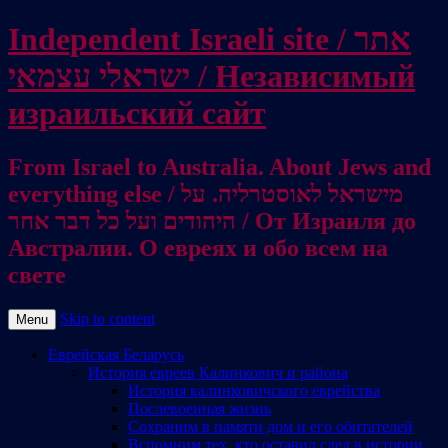
Independent Israeli site / אתר
ישראלי עצמאי / Независимый
израильский сайт
From Israel to Australia. About Jews and
everything else / מישראל לאוסטרליה. על
היהודים ועל כל דבר אחר / От Израиля до
Австралии. О евреях и обо всем на
свете
Skip to content
Menu
Еврейская Беларусь
История евреев Калинкович и района
История калинковичского еврейства
Послевоенная жизнь
Сохраним в памяти дом и его обитателей
Вспомним тех, кто оставил след в истории