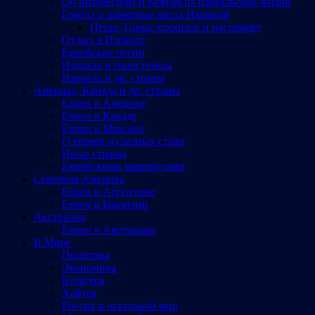
Об интересном и разном из израильской жизни
Города и памятные места Израиляl
Петах-Тиква: прошлое и настоящее
Отдых в Израиле
Еврейские песни
Израиль и палестинцы
Израиль и др. страны
Америка, Канада и др. страны
Евреи в Америке
Евреи в Канаде
Евреи в Мексике
О евреях из разных стран
Иные страны
Еврейскими маршрутами
Северная Америка
Евреи в Аргентине
Евреи в Бразилии
Австралия
Евреи в Австралии
В Мире
Политика
Экономика
Культура
Хайтек
Россия и остальной мир