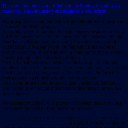
The story about the history of Sabbath, the lighting of candles is a
mandatory. Knowing history and traditions is very helpful.
According to the Torah, Sabbath was gifted to the Jewish people in
the desert after leaving Egypt.
According to Jewish tradition, Sabbath comes with sunset on Friday,
but 18 minutes before sunset, the mistress of the house should light
Saturday candles and read the blessing. From this moment until the
end of Saturday you can’t work. On Sabbath it is impossible to
perform such types of work as: sewing, building, tearing toilet paper,
kneading dough and baking bread products ..).
On the Sabbath, we set a tablecloth on the table, put two lighted
candles (there may be more candles for each family member, but not
less than two) and put two challahs (bread baked in the form of a
braid) – which symbolizes a double portion of manna.
Also, do not forget about the special hand washing on Sabbath –
you need to rinse the right and left hands three times in turn with a
special bucket.
We accompany Sabbath with prayers of havdalah, thanks to which
we separate the Sabbath from the rest of the week.
הסיפור על תולדות השבת, הדלקת נרות היא בגדר חובה. הכרת
ההיסטוריה והמסורות מועילה מאוד.