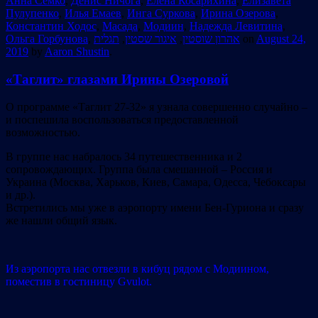
Анна Семко
,
Денис Ничога
,
Елена Косарихина
,
Елизавета
Пулупенко
,
Илья Емаев
,
Инга Суркова
,
Ирина Озерова
,
Константин Ходос
,
Масада
,
Модиин
,
Надежда Левитина
,
Ольга Горбунова
,
תגלית
,
איגור שסטין
,
אהרון שוסטין
on
August 24,
2019
by
Aaron Shustin
.
«Таглит» глазами Ирины Озеровой
О программе «Таглит 27-32» я узнала совершенно случайно –
и поспешила воспользоваться предоставленной
возможностью.
В группе нас набралось 34 путешественника и 2
сопровождающих. Группа была смешанной – Россия и
Украина (Москва, Харьков, Киев, Самара, Одесса, Чебоксары
и др.).
Встретились мы уже в аэропорту имени Бен-Гуриона и сразу
же нашли общий язык.
Из аэропорта нас отвезли в кибуц рядом с Модиином,
поместив в гостиницу Gvulot.