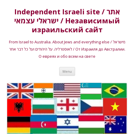
Independent Israeli site / אתר
ישראלי עצמאי / Независимый
израильский сайт
From Israel to Australia. About Jews and everything else / מישראל
לאוסטרליה. על היהודים ועל כל דבר אחר / От Израиля до Австралии.
О евреях и обо всем на свете
Skip
Menu
to
content