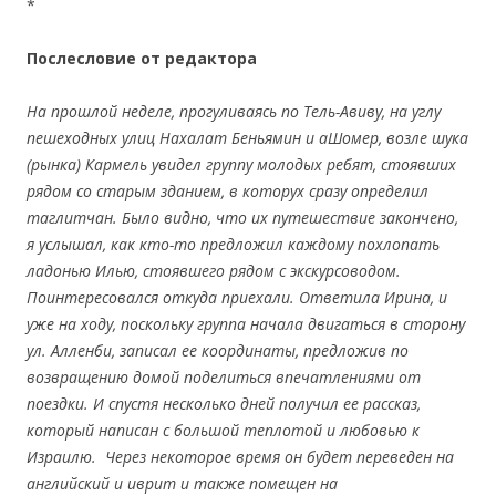
*
Послесловие от редактора
На прошлой неделе, прогуливаясь по Тель-Авиву, на углу
пешеходных улиц Нахалат Беньямин и аШомер, возле шука
(рынка) Кармель увидел группу молодых ребят, стоявших
рядом со старым зданием, в которух сразу определил
таглитчан. Было видно, что их путешествие закончено,
я услышал, как кто-то предложил каждому похлопать
ладонью Илью, стоявшего рядом с экскурсоводом.
Поинтересовался откуда приехали. Ответила Ирина, и
уже на ходу, поскольку группа начала двигаться в сторону
ул. Алленби, записал ее координаты, предложив по
возвращению домой поделиться впечатлениями от
поездки. И спустя несколько дней получил ее рассказ,
который написан с большой теплотой и любовью к
Израилю. Через некоторое время он будет переведен на
английский и иврит и также помещен на