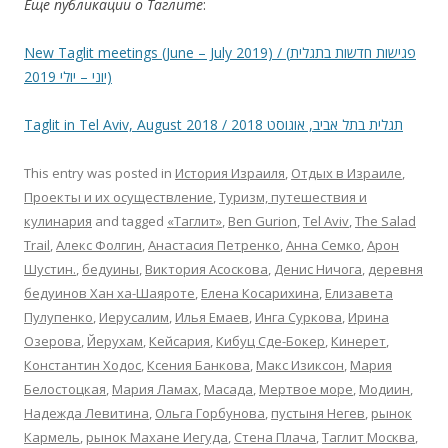
Еще публикации о Таглите
:
New Taglit meetings (June – July 2019) / (פגישות חדשות בתגלית
(יוני – יולי 2019
Taglit in Tel Aviv, August 2018 / תגלית בתל אביב, אוגוסט 2018
This entry was posted in
История Израиля
,
Отдых в Израиле
,
Проекты и их осуществление
,
Туризм, путешествия и
кулинария
and tagged
«Таглит»
,
Ben Gurion
,
Tel Aviv
,
The Salad
Trail
,
Алекс Фолгин
,
Анастасия Петренко
,
Анна Семко
,
Арон
Шустин.
,
бедуины
,
Виктория Асоскова
,
Денис Ничога
,
деревня
бедуинов Хан ха-Шаяроте
,
Елена Косарихина
,
Елизавета
Пулупенко
,
Иерусалим
,
Илья Емаев
,
Инга Суркова
,
Ирина
Озерова
,
Йерухам
,
Кейсария
,
Кибуц Сде-Бокер
,
Кинерет
,
Константин Ходос
,
Ксения Банкова
,
Макс Изиксон
,
Мария
Белостоцкая
,
Мария Ламах
,
Масада
,
Мертвое море
,
Модиин
,
Надежда Левитина
,
Ольга Горбунова
,
пустыня Негев
,
рынок
Кармель
,
рынок Махане Иегуда
,
Стена Плача
,
Таглит Москва
,