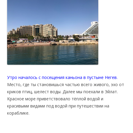
Утро началось с посещения каньона в пустыне Негев.
Место, где ты становишься частью всего живого, эхо от
криков птиц, шелест воды. Далее мы поехали в Эйлат.
Красное море приветствовало тёплой водой и
красивыми видами под водой при путешествии на
кораблике.