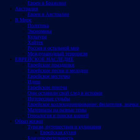
Евреи в Бразилии
Австралия
Евреи в Австралии
В Мире
Политика
Экономика
Культура
Хайтек
Россия и остальной мир
Международный терроризм
ЕВРЕЙСКОЕ НАСЛЕДИЕ
Еврейские праздники
Еврейские песни и мелодии
Еврейское местечко
Идиш
Еврейские притчи
Они оставили свой след в истории
Интересные судьбы
Еврейское коллекционирование: филателия, значки 
Материалы на разные темы
Генеалогия и поиски корней
Образ жизни
Туризм, путешествия и кулинария
Еврейская кухня
Благотворительность