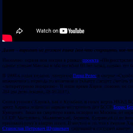
Далее – вариант на русском языке (кое-что сокращено, кое-ч
Напомню: первая моя лекция в рамках
проекта
«(Не)расстрелян
одним улицам Минска и оба погибли 80 лет назад, однако это 
В 1990-х годах педагог, литератор
Гирш Релес
в очерке «Судьба
межвоенного периода по величине и таланту следует считать И
«литературную иерархию». В наше время Харик, похоже, не сто
264 (на день лекции, 28.09.2017).
Снова уточню: Харика, как и Кульбака, и иных жертв НКВД БС
арест Харика подписал нарком внутренних дел БССР
Борис Бе
Кунцевич. Заказ на смертную казнь исходил из Москвы, от нар
СССР: Матулевич, Миляновский, Зарянов, Кудрявцев (а не внесу
приложил руку к смерти поэта. Известно и то, что в тюрьме Ха
Станислав Петрович Шушкевич
, сидевший в соседней камере.