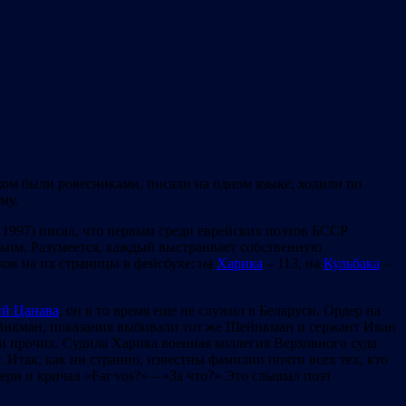
ком были ровесниками, писали на одном языке, ходили по
му.
, 1997) писал, что первым среди еврейских поэтов БССР
тьим. Разумеется, каждый выстраивает собственную
ков на их страницы в фейсбуке: на
Харика
– 113, на
Кульбака
–
ий Цанава
, он в то время еще не служил в Беларуси. Ордер на
йнкман, показания выбивали тот же Шейнкман и сержант Иван
и прочих. Судила Харика военная коллегия Верховного суда
 Итак, как ни странно, известны фамилии почти всех тех, кто
ери и кричал «Far vos?» – «За что?» Это слышал поэт