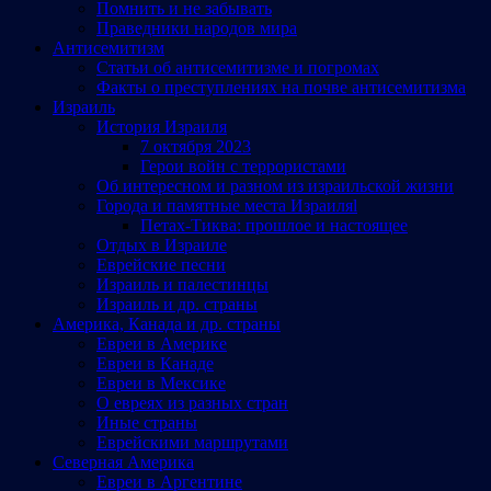
Помнить и не забывать
Праведники народов мира
Антисемитизм
Статьи об антисемитизме и погромах
Факты о преступлениях на почве антисемитизма
Израиль
История Израиля
7 октября 2023
Герои войн с террористами
Об интересном и разном из израильской жизни
Города и памятные места Израиляl
Петах-Тиква: прошлое и настоящее
Отдых в Израиле
Еврейские песни
Израиль и палестинцы
Израиль и др. страны
Америка, Канада и др. страны
Евреи в Америке
Евреи в Канаде
Евреи в Мексике
О евреях из разных стран
Иные страны
Еврейскими маршрутами
Северная Америка
Евреи в Аргентине