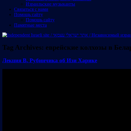
Израильские музыканты
Cвязаться с нами
Помощь сайту
Помощь сайту
Памятные места
Tag Archives:
еврейские колхозы в Бела
Лекция В. Рубинчика об Изи Харике