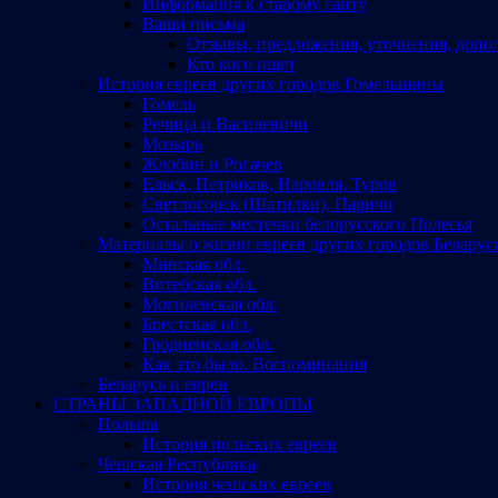
Информация к старому сайту
Ваши письма
Отзывы, предложения, уточнения, допо
Кто кого ищет
История евреев других городов Гомельщины
Гомель
Речица и Василевичи
Мозырь
Жлобин и Рогачев
Ельск, Петриков, Наровля, Туров
Светлогорск (Шатилки), Паричи
Остальные местечки белорусского Полесья
Материалы о жизни евреев других городов Беларус
Минская обл.
Витебская обл.
Могилевская обл.
Брестская обл.
Гродненская обл.
Как это было. Воспоминания
Беларусь и евреи
СТРАНЫ ЗАПАДНОЙ ЕВРОПЫ
Польша
История польских евреев
Чешская Республика
История чешских евреев