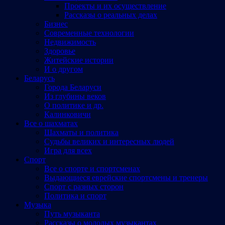
Проекты и их осуществление
Рассказы о реальных делах
Бизнес
Современные технологии
Недвижимость
Здоровье
Житейские истории
И о другом
Беларусь
Города Беларуси
Из глубины веков
О политике и др.
Калинковичи
Все о шахматах
Шахматы и политика
Судьбы великих и интересных людей
Игра для всех
Спорт
Все о спорте и спортсменах
Выдающиеся еврейские спортсмены и тренеры
Спорт с разных сторон
Политика и спорт
Музыка
Путь музыканта
Рассказы о молодых музыкантах