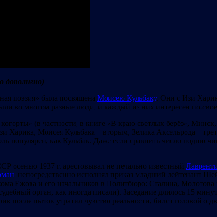
то дополнено)
ная поэзия» была посвящена
Моисею Кульбаку
. Они с Изи Хари
были во многом разные люди, и каждый из них интересен по-свое
 когорты» (в частности, в книге «В краю светлых берёз», Минск
зи Харика, Моисея Кульбака – вторым, Зелика Аксельрода – тре
ль популярен, как Кульбак. Даже если сравнить число подписчи
СР осенью 1937 г. арестовывал не печально известный
Лаврент
рман
, непосредственно исполнял приказ младший лейтенант Ше
кома Ежова и его начальников в Политбюро: Сталина, Молотова 
дебный орган, как иногда писали). Заседание длилось 15 минут.
рик после пыток утратил чувство реальности, бился головой о дв