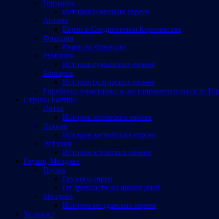
Германия
История немецких евреев
Англия
Евреи в Соединенном Королевстве
Франция
Евреи во Франции
Румыния
История румынских евреев
Болгария
История болгарских евреев
Еврейские памятники и достопримечательности Ге
Страны Балтии
Литва
История литовских евреев
Латвия
История латвийских евреев
Эстония
История эстонских евреев
Грузия, Молдова
Грузия
Грузия и евреи
От древности до наших дней
Молдова
История молдавских евреев
Холокост