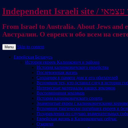
From Israel to Australia. About Jews and everything else / . על היהודים ועל כל דבר אחר
Австралии. О евреях и обо всем на свет
Skip to content
Menu
Еврейская Беларусь
История евреев Калинкович и района
История калинковичского еврейства
Послевоенная жизнь
Сохраним в памяти дом и его обитателей
Вспомним тех, кто оставил след в истории го
Интересные материалы наших земляков
Воспоминания земляков
История калинковичского спорта
Знаменитые евреи с калинковичскими корня
Вспомним трагически погибших евреев и бел
Поздравления по случаю знаменательных соб
Еврейская жизнь в Калинковичах сейчас
Озаричи