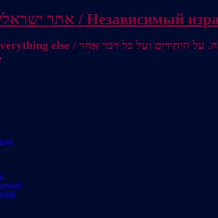
Independent Israeli site / אתר ישראלי עצמאי 
מישראל לאוסטרליה / От Израиля до
е
рода
ми
орусов
ытий