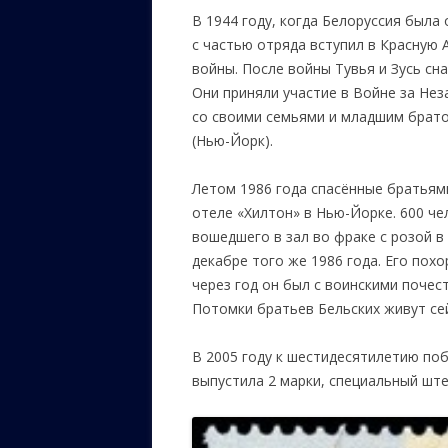
В 1944 году, когда Белоруссия была
с частью отряда вступил в Красную 
войны. После войны Тувья и Зусь сна
Они приняли участие в Войне за Нез
со своими семьями и младшим брато
(Нью-Йорк).
Летом 1986 года спасённые братьями
отеле «Хилтон» в Нью-Йорке. 600 ч
вошедшего в зал во фраке с розой в
декабре того же 1986 года. Его пох
через год он был с воинскими почес
Потомки братьев Бельских живут сей
В 2005 году к шестидесятилетию по
выпустила 2 марки, специальный штем