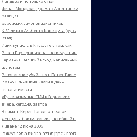
Ландвер и не только о ней
Финал Мондиаля, драма в Аргентине и
реакция
еврейских самоненавистников
К 82-летию Альберта Капенгута (русс/
итал)
Ицик Бунцель в Кнессете о том, как
Ронен Бар организовал встречу с ним
Германия: Великий исход, написанный
шепотом
Резонансное убийство в Петах-Тикве
Иману Биньямина Залки в День
независимости
«Русскоязычные СМИ в Германии»:
вчера, сегодня, завтра
В память Керен Тандлер, первой
женщины-бортмеханика, погибшей в
Ливане 12 июня 2006
לזכרה של קרן טנדלר, מכונאית מוטסת ראשונה,