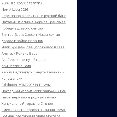
נהרגה בלבנון ב-12 ביוני 2006
Йом А-Шоа 2026
Берл Лазар о политике и русской бане
Наталья Плюснина. Борьба Трампа за
победу здравого смысла
Виктор Дэвис Хэнсон. Наша долгая
дорога к войне с Ираном
Ицик Бунцель, отец погибшего в Газе
Амита, к Ронену Бару
Альберт Капенгут. Второе
пришествие Таля
Карим Саджадпур. Смерть Хаменеи и
конец эпохи
Exhibition IMTM 2026 in Tel Aviv
Последний израильский заложник Ран
Гвили вернулся в родную землю
Ханукальный теракт в Сиднее
Смех каких генералов вызывал Роман
Гофман, следующий глава Моссада