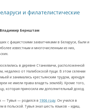
КАЯ ЖИЗНЬ В
еларуси и филателистические
ОВИЧАХ СЕЙЧАС
ЧИ
Владимир Бернштам
АЦИЯ К СТАРОМУ
ших с фашистскими захватчиками в Беларуси, были и
иболее известным и многочисленным из них,
ИСЬМА
ОТЗЫВЫ, ПРЕДЛОЖЕНИЯ,
ских.
УТОЧНЕНИЯ, ДОПОЛНЕНИЯ
 поселились в деревне Станкевичи, расположенной
КТО КОГО ИЩЕТ
м, недалеко от Налибокской пущи. В этом селении
емьей и занимались крестьянским трудом, арендуя
вреи не имели права владеть землёй). Кроме того,
цу, которая приносила им дополнительный доход.
х — Тувья — родился в
1906 году
. Он учился в
ем в польской. Тувья знал шесть языков – идиш,