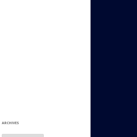
ИДИШ
СТАЛЬНОЙ МИР
ЕВРЕЙСКИЕ ПРИТЧИ
НЫЙ ТЕРРОРИЗМ
ОНИ ОСТАВИЛИ СВОЙ СЛЕД В
ИСТОРИИ
ИНТЕРЕСНЫЕ СУДЬБЫ
ЕВРЕЙСКОЕ
КОЛЛЕКЦИОНИРОВАНИЕ:
ФИЛАТЕЛИЯ, ЗНАЧКИ И ДР.
МАТЕРИАЛЫ НА РАЗНЫЕ ТЕМЫ
ГЕНЕАЛОГИЯ И ПОИСКИ КОРНЕЙ
ARCHIVES
Archives