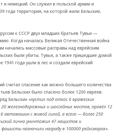
ит и немецкий. Он служил в польской армии и
39 года территория, на которой жили Бельские,
руссии к СССР двух младших братьев Тувьи —
рмию. Когда началась Великая Отечественная война
ам начались массовые расправы над еврейским
льских были убиты. Тувья, а также пришедшие домой
ре 1941 года ушли в лес и создали еврейский
кий считал спасение как можно большего количества
тьев Бельских было спасено более 1200 евреев.
ряд Бельских «
пустил под откос 6 вражеских
 20 железнодорожных и шоссейных мостов, провёл 12
6 автомашин с живой силой, а всего — более 250
ельский лично уничтожил 47 нацистов и
и фашисты назначили награду в 100000 рейхсмарок
».