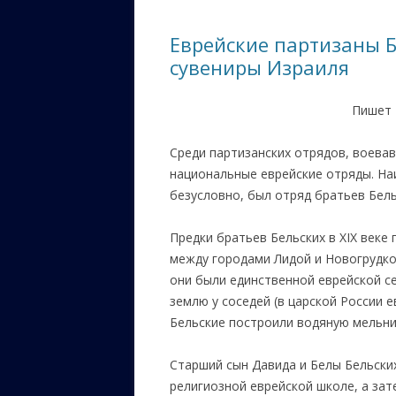
ЕВРЕЙС
Еврейские партизаны Б
КАЛИНК
сувениры Израиля
ОЗАРИ
Пишет
ИНФОРМ
САЙТУ
Среди партизанских отрядов, воевав
национальные еврейские отряды. На
ВАШИ П
безусловно, был отряд братьев Бель
Предки братьев Бельских в XIX веке
между городами Лидой и Новогрудко
они были единственной еврейской с
землю у соседей (в царской России е
Бельские построили водяную мельни
Старший сын Давида и Белы Бельски
религиозной еврейской школе, а зат