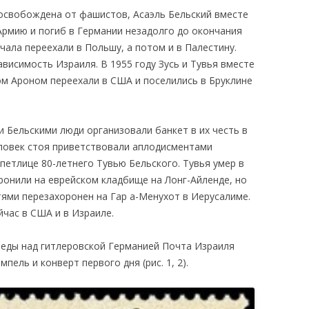
 освобождена от фашистов, Асаэль Бельский вместе
Армию и погиб в Германии незадолго до окончания
чала переехали в Польшу, а потом и в Палестину.
ависимость Израиля. В 1955 году Зусь и Тувья вместе
м Ароном переехали в США и поселились в Бруклине
 Бельскими люди организовали банкет в их честь в
еловек стоя приветствовали аплодисментами
 петлице 80-летнего Тувью Бельского. Тувья умер в
оронили на еврейском кладбище на Лонг-Айленде, но
тями перезахоронен на Гар а-Менухот в Иерусалиме.
час в США и в Израиле.
беды над гитлеровской Германией Почта Израиля
пель и конверт первого дня (рис. 1, 2).