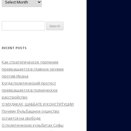
Search
for:
RECENT POSTS
Как стратегическое терпение
превращается в главное оружие
против Ирана
Когда политический протест
превращается в психическое
расстройство
О МУДАКАХ, ШАББАТЕ И КОНСТИТУЦИИ
Почему бульбашное существо
остается на свободе
О политических кульбитах Софы