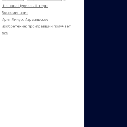
Шошана Цуриэль-Штерн:
Воспоминания
Ирит Линур. Израильское
изобретение: проигравший получает
всё