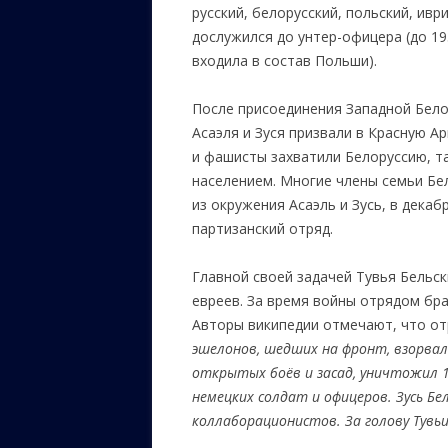
русский, белорусский, польский, ивр
дослужился до унтер-офицера (до 19
входила в состав Польши).
После присоединения Западной Бело
Асаэля и Зуся призвали в Красную А
и фашисты захватили Белоруссию, т
населением. Многие члены семьи Бе
из окружения Асаэль и Зусь, в декаб
партизанский отряд.
Главной своей задачей Тувья Бельс
евреев. За время войны отрядом бра
Авторы википедии отмечают, что от
эшелонов, шедших на фронт, взорвал
открытых боёв и засад, уничтожил 1
немецких солдат и офицеров. Зусь Б
коллаборационистов. За голову Тувь