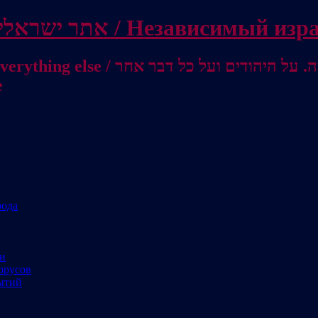
Independent Israeli site / אתר ישראלי עצמאי 
מישראל לאוסטרליה / От Израиля до
е
рода
ми
орусов
ытий