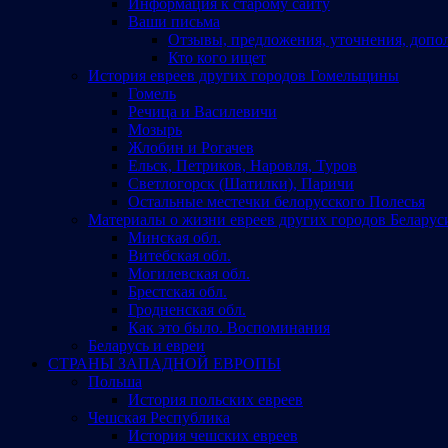
Информация к старому сайту
Ваши письма
Отзывы, предложения, уточнения, допо
Кто кого ищет
История евреев других городов Гомельщины
Гомель
Речица и Василевичи
Мозырь
Жлобин и Рогачев
Ельск, Петриков, Наровля, Туров
Светлогорск (Шатилки), Паричи
Остальные местечки белорусского Полесья
Материалы о жизни евреев других городов Беларус
Минская обл.
Витебская обл.
Могилевская обл.
Брестская обл.
Гродненская обл.
Как это было. Воспоминания
Беларусь и евреи
СТРАНЫ ЗАПАДНОЙ ЕВРОПЫ
Польша
История польских евреев
Чешская Республика
История чешских евреев