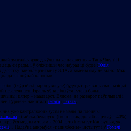
шкай змагаліся дзве дзяўчыны яе пакалення – Тань Чжун’і і
даць ёй рады, і ў бліжэйшы час наўрад ці будзе (
Юлія
шую дзясятку паводле рэйтынгу ЭЛА, а замены яму не відно. Між
ецца да «галоўнай кароны».
Ізраіль (і яўрэйскі народ увогуле) будуць страчваць свае пазіцыі
 незалежнасці Ізраіль яўна лічыўся тутака больш
шчыны; цяпер – наадварот. Вядома, на разварот паўплывалі і
е «Бен-Гурыён» накшталт
гэтага
і
гэтага
.
ктычна ўжо кантралююць зусім не малы па плошчы
створаны
кітайска-беларускі (іменна так; доля беларусаў – 40%)
накрыўся медным тазам к 2004 г., то інстытут Канфуцыя, які
дэміі
… Нядаўна адкрыўся «паднябесны» інстытут і ў
Гомелі
.