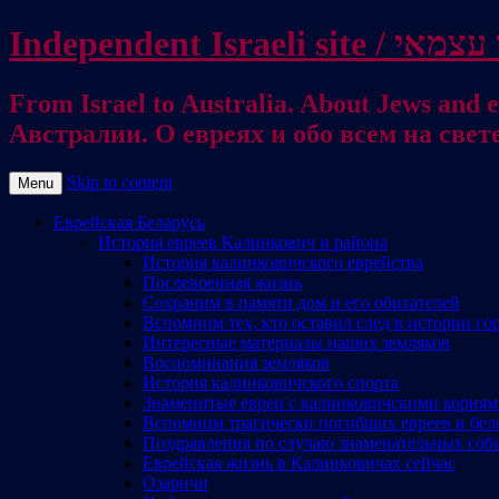
From Israel to Australia. About Jews and everything else / . על היהודים ועל כל דבר אחר
Австралии. О евреях и обо всем на свет
Skip to content
Menu
Еврейская Беларусь
История евреев Калинкович и района
История калинковичского еврейства
Послевоенная жизнь
Сохраним в памяти дом и его обитателей
Вспомним тех, кто оставил след в истории го
Интересные материалы наших земляков
Воспоминания земляков
История калинковичского спорта
Знаменитые евреи с калинковичскими корня
Вспомним трагически погибших евреев и бел
Поздравления по случаю знаменательных соб
Еврейская жизнь в Калинковичах сейчас
Озаричи