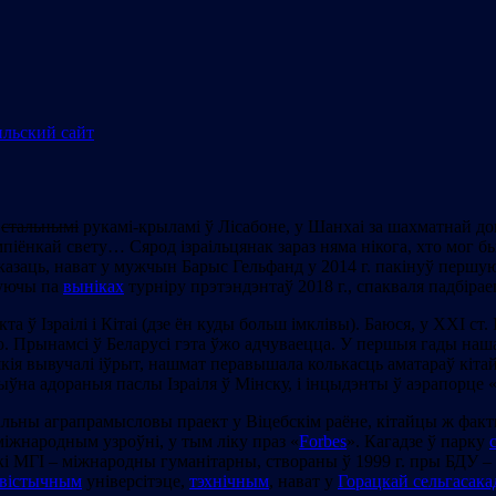
а
стальнымі
рукамі-крыламі ў Лісабоне, у Шанхаі за шахматнай до
іёнкай свету… Сярод ізраільцянак зараз няма нікога, хто мог бы 
што казаць, нават у мужчын Барыс Гельфанд у 2014 г. пакінуў пер
ркуючы па
выніках
турніру прэтэндэнтаў 2018 г., спакваля падбіра
 ў Ізраілі і Кітаі (дзе ён куды больш імклівы). Баюся, у ХХІ ст. 
 Прынамсі ў Беларусі гэта ўжо адчуваецца. У першыя гады нашай
кія вывучалі іўрыт, нашмат перавышала колькасць аматараў кітай
ыўна адораныя паслы Ізраіля ў Мінску, і інцыдэнты ў аэрапорц
альны аграпрамысловы праект у Віцебскім раёне, кітайцы ж фа
міжнародным узроўні, у тым ліку праз «
Forbes
». Кагадзе ў парку
кі МГІ – міжнародны гуманітарны, створаны ў 1999 г. пры БДУ – 
гвістычным
універсітэце,
тэхнічным
, нават у
Горацкай сельгасака