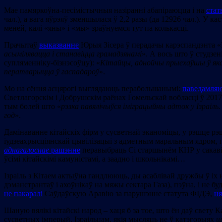
Мае памяркоўна-песімістычныя назіранні абапіраюцца і на
стат
чал.), a вага яўрэяў зменшылася ў 2,2 разы (да 12926 чал.). У ка
меней, калі «яны» і «мы» зраўнуемся тут па колькасці.
Прачытаў
выказванне
Юрыя Зісера ў перадачы карэспандэнта «
асымілявацца і станавіцца грамадзянамі
». А вось што ў студзен
супляменніку-бізнэсоўцу): «
К
і
тайцы, аднойчы прыехаўшы ў яка
ператварыцца ў гаспадароў
».
Мо на сёння асцярогі выглядаюць перабольшанымі:
паведамля
Светлагорскім і Добрушскім раёнах Гомельскай вобласці ў 2017 г
тым болей што «
рэзка павялічыўся іміграцыйны адток у Ізраіль.
год
».
Дамінаванне кітайскіх фірм у сусветнай эканоміцы, у рэшце рэшт
іудзеахрысціянскай цывілізацыі з адметным маральным ядром, п
аднагалоснае
рашэнне
перавыбраць Сі старшынём КНР у сакавіку
ўсімі кітайскімі камуністамі, а заадно і школьнікамі…
Ізраіль з Кітаем актыўна гандлююць, ды асаблівай дружбы ў іх 
дэманстрантаў і ахоўнікаў на мяжы сектара Газа), пэўна, i не 
не пакаралі
Саўдаўскую Аравію за парушэнне статута ФІДЭ,
ня
Шаную вялікі кітайскі народ – хаця б за тое, што ён даў свету 
сусветных імперый. Ізраільцам, якія мысляць не ў катэгорыях
ш