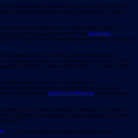
йцаў у пастаянным насельніцтве Беларусі вырасла ў 22 (да 1642
віцца, калі кітайцаў у выніку акажацца яшчэ болей, а яўрэяў –
хто будзе да нас прыяжджаць на працу. Яны ўсе будуць
ай праўды (і яму давяраю неяк болей, чым
кручанаму
атэгіяй асваення і захопу чужых тэрыторый могуць паступова
межных мігрантаў
», што кітайцы, якія скончылі працу ў
льная тэндэнцыя ўсё адно не на карысць яўрэйскай прысутнасці,
рыехала ў Беларусь, у тым ліку 589 чалавек — толькі за 2017
 і яўрэям, якія належаць усё ж (збольшага) да
 свет запаланяецца неапаганствам. У трэнд упісваецца і
кону. Яго думкі летась
зрабіліся неабходнымі
для вывучэння
чалавека ААН (за «
незалежнае расследаванне
» сутыкнення
мянуцца, прынамсі ўспомніць пра ўласную годнасць. Вось чаму
нежні 2017 г.?
бо
… У той жа час надта не хочацца разбудовы новых