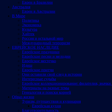
Евреи в Бразилии
Австралия
Евреи в Австралии
В Мире
Политика
Экономика
Культура
Хайтек
Россия и остальной мир
Международный терроризм
ЕВРЕЙСКОЕ НАСЛЕДИЕ
Еврейские праздники
Еврейские песни и мелодии
Еврейское местечко
Идиш
Еврейские притчи
Они оставили свой след в истории
Интересные судьбы
Еврейское коллекционирование: филателия, значки 
Материалы на разные темы
Генеалогия и поиски корней
Образ жизни
Туризм, путешествия и кулинария
Еврейская кухня
Благотворительность