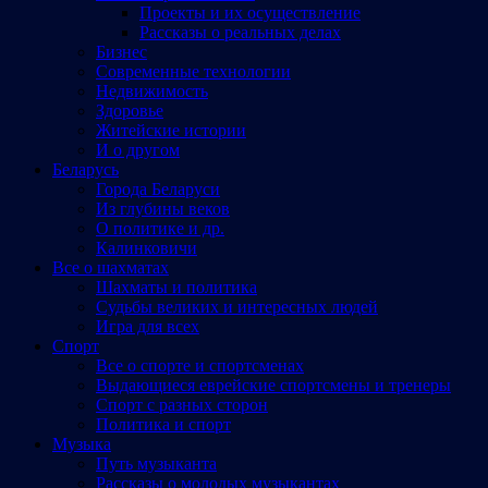
Проекты и их осуществление
Рассказы о реальных делах
Бизнес
Современные технологии
Недвижимость
Здоровье
Житейские истории
И о другом
Беларусь
Города Беларуси
Из глубины веков
О политике и др.
Калинковичи
Все о шахматах
Шахматы и политика
Судьбы великих и интересных людей
Игра для всех
Спорт
Все о спорте и спортсменах
Выдающиеся еврейские спортсмены и тренеры
Спорт с разных сторон
Политика и спорт
Музыка
Путь музыканта
Рассказы о молодых музыкантах