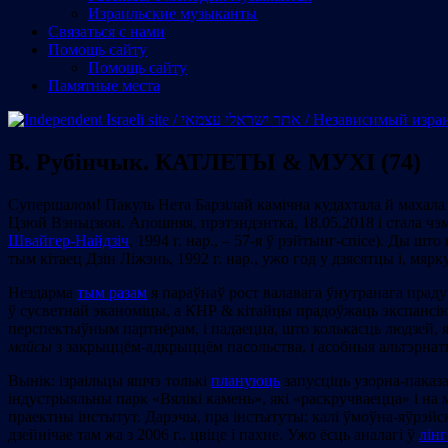
Израильские музыканты
Cвязаться с нами
Помощь сайту
Помощь сайту
Памятные места
В. Рубінчык. КАТЛЕТЫ & МУХІ (74)
Супершалом! Пакуль Нета Барзілай камічна кудахтала й махал
Цзюй Вэньцзюн. Апошняя, прэтэндэнтка, 18.05.2018 і стала чэмп
Швайгер-Найдзіч
, 1994 г. нар., – 57-я ў рэйтынг-спісе). Ды 
тым кітаец Дзін Ліжэнь, 1992 г. нар., ужо год у дзясятцы і, мя
Нездарма
тым разам
я параўнаў рост валавага ўнутранага прадукта
ў сусветнай эканоміцы, а КНР & кітайцы прадоўжаць экспансію.
перспектыўным партнёрам, і падаецца, што колькасць людзей, я
майсы
з закрыццём-адкрыццём пасольства, і асобныя альтэрнат
Вынік: ізраільцы яшчэ толькі
плануюць
запусціць узорна-паказ
індустрыяльны парк «Вялікі камень», які «раскручваецца» і на 
праектны інстытут. Дарэчы, пра інстытуты: калі ўмоўна-яўрэйс
дзейнічае там жа з 2006 г., цвіце і пахне. Ужо ёсць аналагі ў
лін