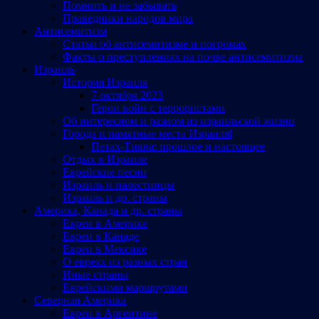
Помнить и не забывать
Праведники народов мира
Антисемитизм
Статьи об антисемитизме и погромах
Факты о преступлениях на почве антисемитизма
Израиль
История Израиля
7 октября 2023
Герои войн с террористами
Об интересном и разном из израильской жизни
Города и памятные места Израиляl
Петах-Тиква: прошлое и настоящее
Отдых в Израиле
Еврейские песни
Израиль и палестинцы
Израиль и др. страны
Америка, Канада и др. страны
Евреи в Америке
Евреи в Канаде
Евреи в Мексике
О евреях из разных стран
Иные страны
Еврейскими маршрутами
Северная Америка
Евреи в Аргентине