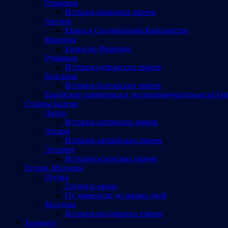
Германия
История немецких евреев
Англия
Евреи в Соединенном Королевстве
Франция
Евреи во Франции
Румыния
История румынских евреев
Болгария
История болгарских евреев
Еврейские памятники и достопримечательности Ге
Страны Балтии
Литва
История литовских евреев
Латвия
История латвийских евреев
Эстония
История эстонских евреев
Грузия, Молдова
Грузия
Грузия и евреи
От древности до наших дней
Молдова
История молдавских евреев
Холокост