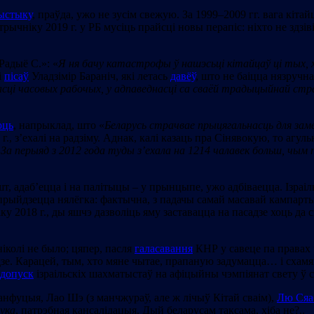
ыстыку
, праўда, ужо не зусім свежую. За 1999–2009 гг. вага кіта
стрычніку 2019 г. у РБ мусіць прайсці новы перапіс: ніхто не здзі
Радыё С.»: «
Я ня бачу катастрофы ў нашэсьці кітайцаў ці тых, 
і
пісаў
Уладзімір Бараніч, які летась
давёў
, што не баіцца нязручн
сці часовых рабочых, у адпаведнасці са сваёй традыцыйнай стр
юць
, напрыклад, што «
Беларусь страчвае прыцягальнасць для за
., з’ехалі на радзіму. Аднак, калі казаць пра Сінявокую, то агу
 За перыяд з 2
012 года туды з’ехала на 1214 чалавек больш, чым п
, адаб’ецца і на палітыцы – у прынцыпе, ужо адбіваецца. Ізраілю
рыйдзецца нялёгка: фактычна, з падачы самай масавай кампартыі
 2018 г., ды яшчэ дазволіць яму заставацца на пасадзе хоць да с
ніколі не было; цяпер, пасля
галасавання
КНР у савеце па правах 
будзе. Карацей, тым, хто мяне чытае, прапаную задумацца… і сха
допуск
ізраільскіх шахматыстаў на афіцыйны чэмпіянат свету ў с
Канфуцыя, Лао Шэ (з манчжураў, але ж лічыў Кітай сваім),
Лю Сяа
ука
, патрэбная кансалідацыя. Дый беларусам таксама, хіба не?..