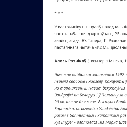
* * *
У кастрычніку г. г. прасіў наведвальні
час станаўлення дзяржаўнасці РБ, яка
знайсці згадкі Ю. Тэпера, П. Рэзванав
пастаяннага чытача «К&М», дасланы
Алесь Рэзнікаў
(інжынер з Мінска, 19
Чым мне найбольш запомніліся 1992–9
перыяд свабоды і надзеяў. Канцэрты 
на тарашкевіцы. Нават дзяржаўныя г
Вандроўкі па Беларусі і ў Польшчу за в
90-я», але не для мяне. Выступы бард
Бартосіка, пісьменніка Уладзіміра Арл
разам з баптыстамі і каталікамі разд
культуры – вярталася імя Марка Шагала