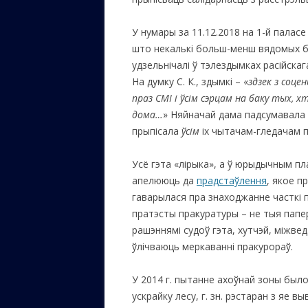
У нумары за 11.12.2018 на 1-й паласе
што некалькі больш-менш вядомых б
удзельнічалі ў тэлездымках расійска
На думку С. К., здымкі – «
здзек з соце
праз СМІ і ўсім сэрцам на баку тых, 
дома…
» Няйначай дама падсумавала
прыпісала
ўсім
іх чытачам-гледачам п
Усё гэта «лірыка», а ў юрыдычным пл
апелююць да
прадстаўлення
, якое п
гаварылася пра знаходжанне часткі п
пратэсты пракуратуры – не тыя папе
рашэннямі судоў гэта, хутчэй, міжве
ўлічваюць меркаванні пракурораў.
У 2014 г. пытанне ахоўнай зоны был
ускрайку лесу, г. зн. рэстаран з яе вы