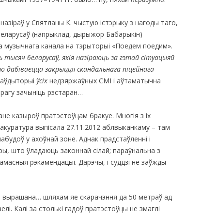
 назіраў у Святланы К. чыстую істэрыку з нагоды таго,
еларусаў (напрыклад, дырыжор Бабарыкін)
га музычнага канала на тэрыторыі «Поедем поедим».
нь тысяч беларусаў, якія назіраюць за гэтай сітуацыяй
хто дабіваецца закрыцця скандальнага піцейнага
 аўдыторыі
ўсіх
недзяржаўных СМІ і аўтаматычна
рагу зачыніць рэстаран…
ане казыроў пратэстоўцам бракуе. Многія з іх
ракуратура выпісала 27.11.2012 аблвыканкаму – там
абудоў у ахоўнай зоне. Аднак прадстаўленні і
ры, што ўладаюць законнай сілай; параўнальна з
дамасныя рэкамендацыі. Дарэчы, і суддзі не заўжды
о вырашана… шляхам яе скарачэння да 50 метраў ад
велі. Калі за столькі гадоў пратэстоўцы не змаглі