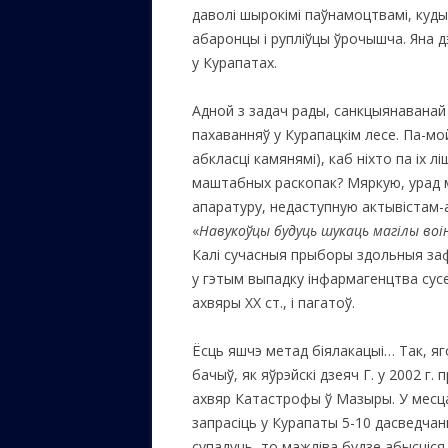
даволі шырокімі паўнамоцтвамі, куды
абаронцы i рупліўцы ўрочышча. Яна д
у Курапатах.
Адной з задач рады, санкцыянаванай 
пахаванняў у Курапацкім лесе. Па-мо
абкласці камянямі), каб ніхто па іх лі
маштабных раскопак? Мяркую, урад м
апаратуру, недаступную актывістам
«
Навукоўцы будуць шукаць магілы воі
Калі сучасныя прыборы здольныя заф
у гэтым выпадку інфармагенцтва сусе
ахвяры ХХ ст., і пагатоў.
Ёсць яшчэ метад біялакацыі… Так, я
бачыў, як яўрэйскі дзеяч Г. у 2002 г.
ахвяр Катастрофы ў Мазыры. У месцах
запрасіць у Курапаты 5-10 дасведчаны
супадуць, то мажліва будзе абысціся 