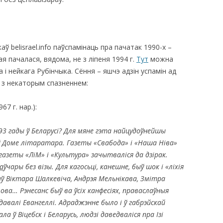
каў belisrael.info паўспамінаць пра пачатак 1990-х –
я пачалася, вядома, не з ліпеня 1994 г.
Тут
можна
а і нейкага Рубінчыка. Сёння – яшчэ адзін успамін ад
 з некаторым спазненнем:
67 г. нар.):
3 гады ў Беларусі? Для мяне гэта найцудоўнейшы
ў Доме літаратара. Газеты «Свабода» і «Наша Ніва»
азеты «ЛіМ» і «Культура» зачытваліся да дзірак.
а
ўчары без візы. Для кагосьці, канешне, быў шок і «ліхія
аў Віктара Шалкевіча, Андрэя Мельнікава, Змітра
ова… Рэнесанс быў ва ўсіх канфесіях, праваслаўныя
авалі Евангеллі. Адраджэнне было і ў габрэйскай
 ў Віцебск і Беларусь, людзі даведваліся пра Ізі