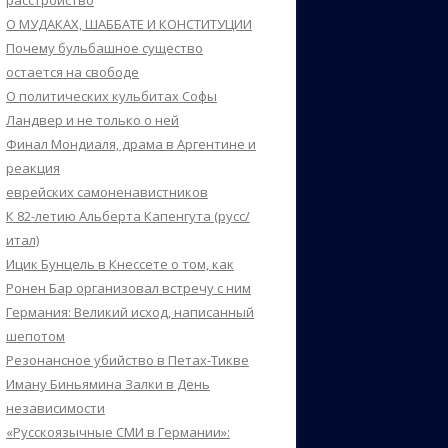
расстройство
О МУДАКАХ, ШАББАТЕ И КОНСТИТУЦИИ
Почему бульбашное существо
остается на свободе
О политических кульбитах Софы
Ландвер и не только о ней
Финал Мондиаля, драма в Аргентине и
реакция
еврейских самоненавистников
К 82-летию Альберта Капенгута (русс/
итал)
Ицик Бунцель в Кнессете о том, как
Ронен Бар организовал встречу с ним
Германия: Великий исход, написанный
шепотом
Резонансное убийство в Петах-Тикве
Иману Биньямина Залки в День
независимости
«Русскоязычные СМИ в Германии»: