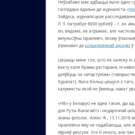
Неўзабаве мае адбыцца яшчэ адно су
гаспадара ядальні да журналіста «
Но
ЕВРЕЙС
Зайдэса, журналісцкае расследаванне
КАЛИНК
Л. З. патрабуе 8000 рублёў – г. зн. 
ОЗАРИ
ён, вядома, не атрымае, але часткова
імпульсіўны Ізраілевіч, якому ўласн
ИНФОРМ
(прынамсі да
колькідзённай адседкі
ў 
САЙТУ
Цешыць мяне тое, што не залежу ні ад
ВАШИ П
вахту каля брамы рэстарана, ні нава
дзяўбуць за «апартунізм» (таварыст
Курапат). Яшчэ больш цешуся з таго,
калумністы якой не ўмеюць нават ува
«НВ» у Беларусі не адна такая, ды ад 
для Руты Ванагайтэ і недарэчнай шпі
знаны філолаг, Алекс Ф., 13.11.2018 
Ізраілевіча яму не падабаюцца, але
яўрэяў увогуле. Усё б нічога, але пан 