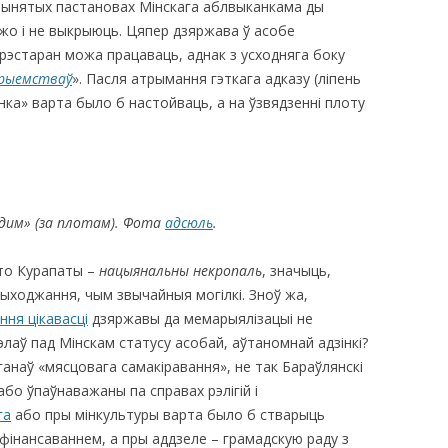
рынятых пастановах Мінскага аблвыканкама ды
 ужо і не выкрыюць. Цяпер дзяржава ў асобе
рэстаран можа працаваць, аднак з усходняга боку
прыемстваў
». Пасля атрымання гэткага адказу (ліпень
ынка» варта было б настойваць, а на ўзвядзенні плоту
д
им» (за плотам). Фота
адсюль
.
што Курапаты –
нацыянальны некропаль
, значыць,
ыходжання, чым звычайныя могілкі. Зноў жа,
ня цікавасці
дзяржавы да мемарыялізацыі не
лаў пад Мінскам статусу асобай, аўтаномнай адзінкі?
рганаў «мясцовага самакіравання», не так Бараўлянскі
або ўпаўнаважаны па справах рэлігій і
га
або пры мінкультуры варта было б стварыць
фінансаваннем, а пры аддзеле – грамадскую раду з