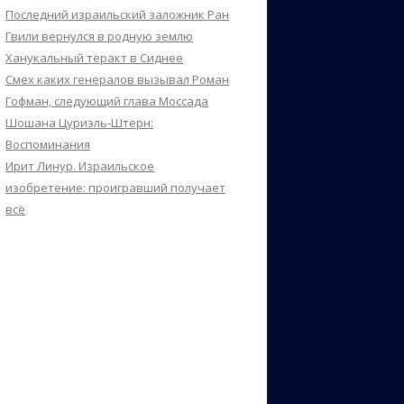
Последний израильский заложник Ран
Гвили вернулся в родную землю
Ханукальный теракт в Сиднее
Смех каких генералов вызывал Роман
Гофман, следующий глава Моссада
Шошана Цуриэль-Штерн:
Воспоминания
Ирит Линур. Израильское
изобретение: проигравший получает
всё