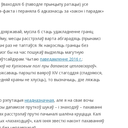
 ўваходзілі б (паводле прынцыпу ратацыі) усе
э-факта і пераняла б адказнасць за «закон і парадак»
дзяржавай, мусіла б стаць удакладненне граніц
йму, месцы расстрэлаў варта абгарадзіць (прынамсі
шні раз не таптаўся. Як накрэсліць граніцы без
ог бы на час пошукаў выдзеліць магутную
-аўтсайдэрам. Чытаю
паведамленне 2016 г.
:
наў на Куліковым полі пры дапамозе цеплавізараў
».
іксаваць парэшткі ваяроў XIV стагоддзя (спадзяюся,
дняй краіны не хлусіць), то вызначыць, дзе ляжаць
го рэпутацыя
неадназначная
, але я на свае вочы
 пры дапамозе пруткоў шукаў – і знаходзіў – пахаванні
 расстрэлаў пруткі пачыналі шалёна круціцца. Калі
х «лазаходцаў», калі іхнія звесткі наконт пахаванняў
і без цеплавізараў.