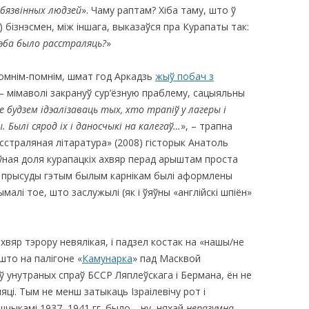
 бязвінных людзей
». Чаму раптам? Хіба таму, што ў
) бізнэсмен, між іншага, выказаўся пра Курапаты так:
рэба было расстраляць?
»
омнім-помнім, шмат год Аркадзь
жыў побач з
ў – мімаволі закрануў сур’ёзную праблему, сацыяльны
е будзем ідэалізаваць тых, хто
трапіў у лагеры і
 Былі сярод іх і даносчыкі на калегаў…
», – трапна
сстраляная літаратура» (2008) гісторык Анатоль
эўная доля курапацкіх ахвяр перад арыштам проста
, прысуды гэтым былым карнікам былі аформлены
малі тое, што заслужылі (як і ўяўны «англійскі шпіён»
хвяр тэрору невялікая, і падзел костак на «нашы/не
што на палігоне «
Камунарка
» пад Масквой
ў унутраных спраў БССР Ляплеўскага і Бермана, ён не
і. Тым не менш затыкаць Ізраілевічу рот і
шчыкамі 1937–1941 гг. было… ну, няхай
неразумна
.