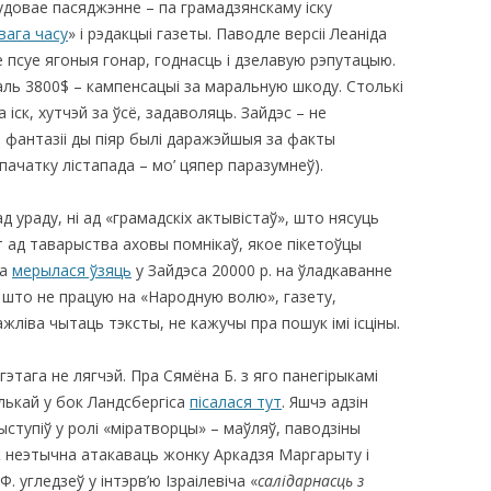
довае пасяджэнне – па грамадзянскаму іску
вага часу
» і рэдакцыі газеты. Паводле версіі Леаніда
КАЯ ЖИЗНЬ В
 псуе ягоныя гонар, годнасць і дзелавую рэпутацыю.
ОВИЧАХ СЕЙЧАС
амаль 3800$ – кампенсацыі за маральную шкоду. Столькі
ЧИ
 іск, хутчэй за ўсё, задаволяць. Зайдэс – не
ыя фантазіі ды піяр былі даражэйшыя за факты
АЦИЯ К СТАРОМУ
пачатку лістапада – мо’ цяпер паразумнеў).
 ураду, ні ад «грамадскіх актывістаў», што нясуць
ИСЬМА
ОТЗЫВЫ, ПРЕДЛОЖЕНИЯ,
т ад таварыства аховы помнікаў, якое пікетоўцы
УТОЧНЕНИЯ, ДОПОЛНЕНИЯ
ва
мерылася ўзяць
у Зайдэса 20000 р. на ўладкаванне
 што не працую на «Народную волю», газету,
КТО КОГО ИЩЕТ
жліва чытаць тэксты, не кажучы пра пошук імі ісціны.
гэтага не лягчэй. Пра Сямёна Б. з яго панегірыкамі
лькай у бок Ландсбергіса
пісалася тут
. Яшчэ адзін
выступіў у ролі «міратворцы» – маўляў, паводзіны
 ж неэтычна атакаваць жонку Аркадзя Маргарыту і
Ф. угледзеў у інтэрв’ю Ізраілевіча «
салідарнасць з