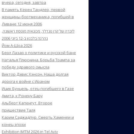
вчера, сегодня, завтра
В память Керен Тандлер, первой
женщины-бортмеханика, погибшей в
Ливане 12 июня 2006
לזכרה של קרן טנדלר, מכונאית מוטסת ראשונה,
נהרגה בלבנון ב-12 ביוני 2006
Йом А-Шоа 2026
Берл Лазар о политике и русской бане
Наталья Плюснина. Борьба Трампа за
победу здравого смысла
Виктор Дэвис Хэнсон. Наша долгая
дорога к войне с Ираном
Ицик Бунцель, отец погибшего в Газе
Амита, к Ронену Бару
Альберт Капенгут. Второе
пришествие Таля
Карим Саджадпур. Смерть Хаменеи и
конец эпохи
Exhibition IMTM 2026 in Tel Aviv