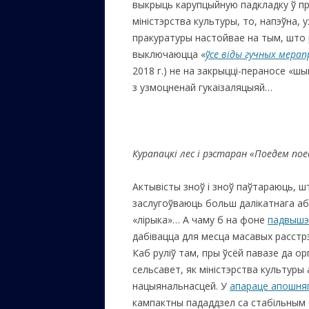
выкрыць карупцыйную падкладку ў п
міністэрства культуры, то, напэўна,
пракуратуры настойвае на тым, што 
выключаюцца «
ўсе віды гучных мера
2018 г.) не на закрыцці-пераносе «ш
з узмоцненай гукаізаляцыяй…
Курапацкі лес і рэстаран «Поедем пое
Актывісты зноў і зноў паўтараюць, 
заслугоўваюць больш далікатнага аб
«лірыка»… А чаму б на фоне
падвышэн
дабівацца для месца масавых расстрэ
Каб руліў там, пры ўсёй павазе да о
сельсавет, як міністэрства культуры 
нацыянальнасцей. У
апараце апошня
кампактны пададдзел са стабільным 