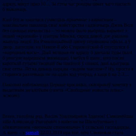
адразу, мінут праз 10… За гэты час рокеры шмат чаго паспелі
б выканаць.
Калі ўсё ж хацелася сумясціць прыемнае з карысным –
максімальна паказаць сваё майстэрства і адзначыць Дзень Волі
без санкцыі начальства – то можна было выбраць варыянт з
іншай «кропкай» у цэнтры Мінска, сярод дамоў, дзе рэальна
жывуць людзі. На Рэвалюцыйнай цяпер пераважна офісы, а ў
двор, дапусцім, на Нямізе-8 або Старажоўскай-8 спусціліся б
«народныя масы». Дый міліцыя не адразу б даехала туды (калі
б увогуле вырашыла звязвацца), і меўся б шанс, што пасля
кароткай гутаркі творцаў бы пакінулі ў спакоі, далі адыграць
свае сеты. Лёгка даваць парады «заднім чыслом»? Ну, проста я
стараюся разлічваць не на адзін ход уперад, а хаця б на 2-3…
Паколькі набліжаецца Першае красавіка, скапіраваў заметку з
выдатным загалоўкам (газета «Свободные новости плюс»
жжот
):
Bravo, галоўны рэд. Васіль Уладзіміравіч Зданюк! Смяшнейшы
хіба Аляксандр Рыгоравіч з набегам на Шклоўшчыну і
абвяшчэннем «
ваенн
ага
становішча
» ў сельскай гаспадарцы.
А яшчэ – з
заявай
22.03.2019 пра тое, што Сінявокая стала