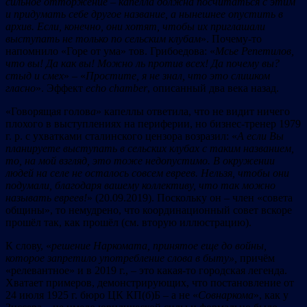
сильное отторжение
–
капелла должна посчитаться с этим
и придумать себе другое название, а нынешнее опустить в
архив. Если, конечно, они хотят, чтобы их приглашали
выступать не только по сельским клубам
». Почему-то
напомнило «Горе от ума» тов. Грибоедова: «
Мсье Репетилов,
что вы! Да как вы! Можно ль против всех! Да почему вы?
стыд и смех
» – «
Простите, я не знал, что это слишком
гласно
». Эффект
echo chamber
, описанный два века назад.
«Говорящая голов
а
» капеллы ответила, что не видит ничего
плохого в выступлениях на периферии, но бизнес-тренер 1979
г. р. с ухватками сталинского цензора возразил: «
А если Вы
планируете выступать в
сельских клубах с таким названием,
то, на мой взгляд, это тоже недопустимо.
В окружении
людей на селе не осталось совсем евреев. Нельзя, чтобы они
подумали, благодаря вашему коллективу, что так можно
называть евреев!
» (20.09.2019). Поскольку он – член «совета
общины», то немудрено, что координационный совет вскоре
прошёл так, как прошёл (см. вторую иллюстрацию).
К слову, «
ре
шени
е
Наркомата, принятое еще до войны,
которое запретило употребление слова в быту
»,
причём
«релевантное» и в 2019 г., – это какая-то городская легенда.
Хватает примеров, демонстрирующих, что постановление от
24 июля 1925 г. бюро ЦК КП(б)Б – а не «
Совнаркома
», как у