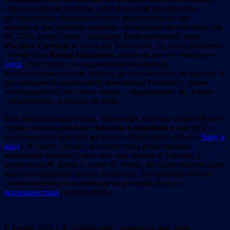
«Ідыш-беларускі слоўнік», составленный художником-
реставратором, благожелательно рецензировали, как
минимум, два научных издания: «Беларуская лінгвістыка» (№
64, 2010; автор статьи – кандидат филологических наук
Михаил Тарелко
) и «Jews and Slavs» (Vol. 22, 2010; рецензент
– профессор
Вольф Москович
, позже он кое-что написал и
здесь
). Об отзывах исследователей на мириады
компилятивных статей Avner’a, да и его коллеги по надзору за
русскоязычной википедией, минчанина Pessimist’a, также
утверждавшего, что слова «жыд», «Жыдовачка», etc. плохи
«
объективно
», я ничего не знаю…
Ещё эпизоды нашего века. Минчанин, католик византийского
обряда, социал-демократ
Анатоль Сидоревич
в мае 2002 г.
опубликовал в минской же газете «Наша ніва» статью «
Чаму я
жыд
». В газете «Авив», которую тогда редактировал
нынешний зампред Союза бел. евр. общин Б. Герстен, а
курировали Я. Басин и «сам» Л. Левин, не промелькнуло даже
мысли о юдофобии автора. Напротив, эту произраильскую
статью напечатали в переводе на русский (хотя и с
погрешностями
) в июне 2002 г.
В январе 2003 г. в «Нашай ніве» появилась ещё одна