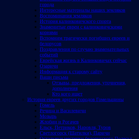
города
Интересные материалы наших земляков
Воспоминания земляков
История калинковичского спорта
Знаменитые евреи с калинковичскими
корнями
Вспомним трагически погибших евреев и
белорусов
Поздравления по случаю знаменательных
событий
Еврейская жизнь в Калинковичах сейчас
Озаричи
Информация к старому сайту
Ваши письма
Отзывы, предложения, уточнения,
дополнения
Кто кого ищет
История евреев других городов Гомельщины
Гомель
Речица и Василевичи
Мозырь
Жлобин и Рогачев
Ельск, Петриков, Наровля, Туров
Светлогорск (Шатилки), Паричи
Остальные местечки белорусского Полесья