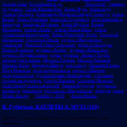
разные темы
,
О политике и др.
and tagged
"Белпочта"
,
«защита
от дурака»
,
Litvak Klezmer Fest
,
Алекс Фурс
,
Александр
(Алесь) Астраух
,
Александр (Исраэль Сендер) Элентух
,
Алесь
Белый
,
Алесь Резников
,
Анатоль Сидоревич
,
антисемитизм в
Беларуси
,
Аркадий Шульман
,
Арон Шустин
,
Вольф
Москович
,
газета «Авив»
,
газета «Наша Ніва»
,
газета
«Советская Белоруссия»
,
Гирш (Григорий) Релес
,
Григорий
Абрамович
,
Григорий Песин
,
группа «Жыдовачка»
,
демагогия
,
Дмитрий (Зисл) Слепович
,
евреи и белорусы
,
Елена Кулевнич
,
журнал «Arche»
,
журнал «Мишпоха»
,
журнал «Роднае слова»
,
идиш
,
курьёзы
,
Леонид Таубес
,
литература и жизнь
,
Михаил Тарелко
,
Михась Лыньков
,
Михась Чарот
,
Надежда Шакун
,
нам пишут
,
Наталия Голова
,
Пётр Резванов
,
политкорректность
,
портал «Шалом»
,
псевдоэксперты
,
русскоязычная «Википедия»
,
с больной
головы на здоровую
,
Сергей Ваганов
,
Соломон Михоэлс
,
Союз белорусских писателей
,
Тамара Курдадзе
,
трудности
перевода
,
феминизм
,
фестивали «Жыдовішча»
,
цензура
,
юмор
,
Юрий Зиссер
on
October 1, 2019
by
Aaron Shustin
.
В. Рубінчык. КАТЛЕТЫ & МУХІ (109)
Шалом у гонар праўдзівай вясны! Сёння першае слова –
чытачам.