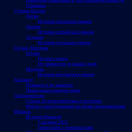
Еврейские памятники и достопримечательности
Германии
Страны Балтии
Литва
История литовских евреев
Латвия
История латвийских евреев
Эстония
История эстонских евреев
Грузия, Молдова
Грузия
Грузия и евреи
От древности до наших дней
Молдова
История молдавских евреев
Холокост
Помнить и не забывать
Праведники народов мира
Антисемитизм
Статьи об антисемитизме и погромах
Факты о преступлениях на почве антисемитизма
Израиль
История Израиля
7 октября 2023
Герои войн с террористами