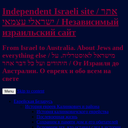
Independent Israeli site / אתר
ישראלי עצמאי / Независимый
израильский сайт
From Israel to Australia. About Jews and
everything else / מישראל לאוסטרליה. על
היהודים ועל כל דבר אחר / От Израиля до
Австралии. О евреях и обо всем на
свете
Skip to content
Menu
Еврейская Беларусь
История евреев Калинкович и района
История калинковичского еврейства
Послевоенная жизнь
Сохраним в памяти дом и его обитателей
Вспомним тех, кто оставил след в истории