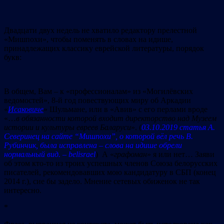
Двадцати двух недель не хватило редактору прелестной
«Мишпохи», чтобы поменять в словах на идише,
принадлежащих классику еврейской литературы, порядок
букв:
В общем, Вам – к «профессионалам» из «Могилёвских
ведомостей», 8-й год повествующих миру об Аркадии
«
Исаковиче
» Шульмане, или в «Авив» с его перлами вроде
«…
в обязанности которой входит директорство над Музеем
истории и культуры евреев Баларуси
». (
03.10.2019 статья А.
Северинец на сайте “Мишпохи”, о которой вёл речь В.
Рубинчик, была исправлена – слова на идише обрели
нормальный вид. – belisrael
) А «
графоман
» я или нет… Заяви
об этом кто-то из троих успешных членов Союза белорусских
писателей, рекомендовавших мою кандидатуру в СБП (конец
2014 г.), сие бы задело. Мнение сетевых обиженок не так
интересно.
*