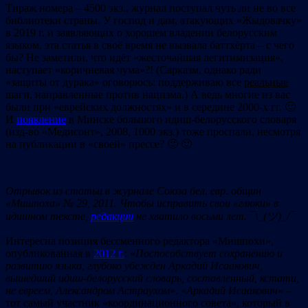
Тираж номера – 4500 экз., журнал поступал чуть ли не во все
библиотеки страны. У господ и дам, атакующих «Жыдовачку»
в 2019 г. и заявляющих о хорошем владении белорусским
языком, эта статья в своё время не вызвала баттхёрта – с чего
бы? Не заметили, что идёт «жесточайшая легитимизация»,
наступает «коричневая чума»?! (Сарказм, однако ради
«защиты от дурака» оговорюсь: поддерживаю все
реальные
шаги, направленные против нацизма.) А ведь многие из вас
были при «еврейских должностях» и в середине 2000-х гг. 🙂
И
появление
в Минске большого идиш-белорусского словаря
(изд-во «Медисонт», 2008, 1000 экз.) тоже проспали, несмотря
на публикации в «своей» прессе? 🙂 🙂
Отрывок из статьи в журнале
C
оюза бел. евр. общин
«Мишпоха» № 29, 2011. Чтобы исправить cвои «глюки» в
идишном тексте,
редакции
не хватило восьми лет.
¯\_(
ツ
)_/¯
Интересна позиция бессменного редактора «Мишпохи»,
опубликованная в
2012 г.
: «
Поспособствует сохранению и
развитию языка, глубоко убежден Аркадий Исаакович,
вышедший идиш-белорусский словарь, составленный, кстати,
не евреем, Александром Астраухом
». «
Аркадий Исаакович
» –
тот самый участник «координационного совета», который в