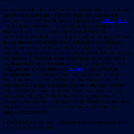
Не надо приписывать мне какую-то особую тягу к «cпорным»
лексическим единицам – просто с теми, кто, увидев или
услышав их, сразу «оскорбляется» (примерчики
2002 г.
,
2016
г.
) и начинает строчить… пусть не доносы, но кляузы, мне
немного не по пути. Такая cверхэмоциональность
свойственна, пожалуй, не традиционному литвацкому (и даже
не хасидскому) мировосприятию, а кондовому фетишизму,
вере в «чёрную магию» слов. На этой вере, похоже, был
выстроен современный «язык политкорректности», но не буду
отклоняться… Минский иудей Александр, ныне известный
как
Исраэль Сендер Элентух
, в связи с дискуссией о группе
«Жыдовачка» привёл уместную
ссылку
на рава
Реувена
Пятигорского
: «
У южных славян есть предание о
“жидах
”,
первых людях на свете, которые не боятся грома. Когда
небесные змеи кидают на землю огненные стрелы,
“жиды
”
кладут камни на головы и поют:
“Каменные у нас головы,
что с нами сделаешь?
” Каменные у нас головы, мы не
обижаемся на клички
». И ведь это было сказано о слове «жид»
из русского языка, где оно зачастую звучит обиднее, чем
«жыд» в белорусском.
В принципе, всё. Дальше – дополнения на случай, если кто-то
захочет углубиться в тему…