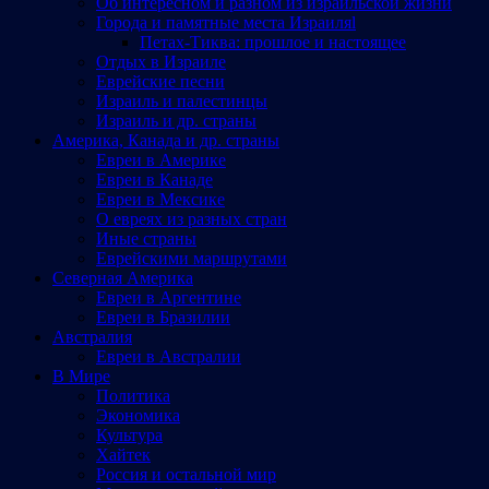
Об интересном и разном из израильской жизни
Города и памятные места Израиляl
Петах-Тиква: прошлое и настоящее
Отдых в Израиле
Еврейские песни
Израиль и палестинцы
Израиль и др. страны
Америка, Канада и др. страны
Евреи в Америке
Евреи в Канаде
Евреи в Мексике
О евреях из разных стран
Иные страны
Еврейскими маршрутами
Северная Америка
Евреи в Аргентине
Евреи в Бразилии
Австралия
Евреи в Австралии
В Мире
Политика
Экономика
Культура
Хайтек
Россия и остальной мир