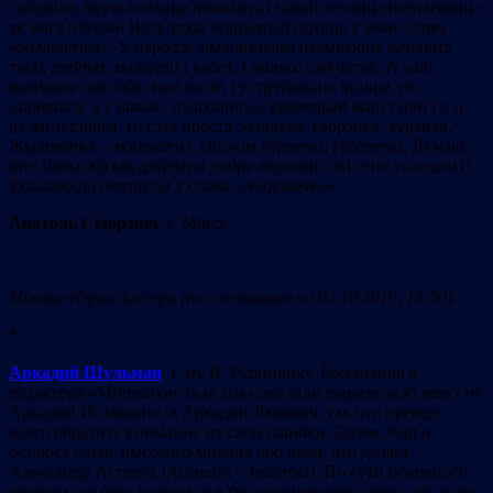
габрэйка, якую хочацца пачапаць і з якой хочацца пазнаёміцца
як мага бліжэй. Вось такія асацыяцыі будзіць у мяне слова
«жыдовачка». У народзе жыдовачкамі называюць менавіта
такіх дзяўчат, маладзіц і кабет. І малых дзяўчатак. А калі
жанчына так сабе, калі на яе, сустрэўшы на вуліцы, не
азірнешся, а ў школе, паліклініцы, кравецкай майстэрні і г. д.
не загледзішся, то гэта проста жыдоўка, габрэйка, яўрэйка.
Жыдовачка – эквівалент, сінонім яўрэечкі, габрэечкі. Думаю,
што барысаўскія дзяўчаты добра ведаюць, які сэнс укладалі (і
ўкладаюць) беларусы ў слова «жыдовачка».
Анатоль Сідарэвіч
, г. Мінск
Мнение Юрия Зиссера
(по состоянию на 02.10.2019, 15:50)
*
Аркадий Шульман
. Г-ну В. Рубинчику. Бессменного
редактора «Мишпохи» (как Вы изволили выразиться) зовут не
Аркадий Исаакович, а Аркадий Львович, так что прежде
всего обратите внимание на свои ошибки. Далее, был и
остаюсь очень высокого мнения обо всем, что делает
Александр Астроух (
Астраух – belisrael
). По сути основного
вопроса: не буду вдаваться в филологические споры, но, если