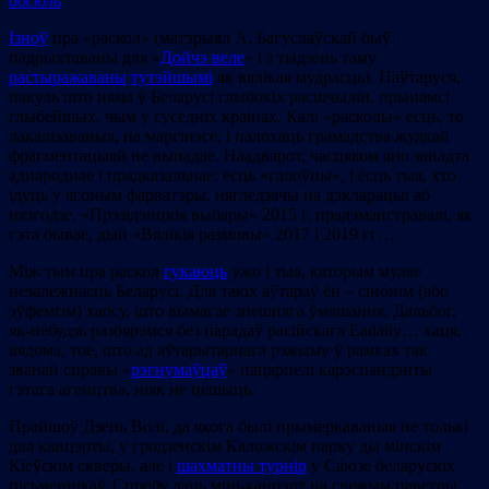
адсюль
Ізноў
пра «раскол» (матэрыял А. Багуслаўскай быў
падрыхтаваны для «
Дойчэ веле
» і з тыдзень таму
растыражаваны
тутэйшымі
як вялікая мудрасць). Паўтаруся,
пакуль што няма ў Беларусі глыбокіх расшчылін, прынамсі
глыбейшых, чым у суседніх краінах. Калі «расколы» ёсць, то
лакалізаваныя, на маргінэсе, і палохаць грамадства жудкай
фрагментацыяй не выпадае. Наадварот, часцяком яно занадта
аднароднае і прадказальнае: ёсць «галоўны», і ёсць тыя, хто
ідуць у ягоным фарватэры, нягледзячы на дэкларацыі аб
нязгодзе. «Прэзідэнцкія выбары» 2015 г. прадэманстравалі, як
гэта бывае, дый «Вялікія размовы» 2017 і 2019 гг…
Між тым пра раскол
гукаюць
ужо і тыя, каторым муляе
незалежнасць Беларусі. Для такіх аўтараў ён – сінонім (або
эўфемізм) хаосу, што вымагае знешняга ўмяшання. Дальбог,
як-небудзь разбярэмся без парадаў расійскага Eadaily… хаця,
вядома, тое, што ад аўтарытарнага рэжыму ў рамках так
званай справы «
рэгнумаўцаў
» пацярпелі карэспандэнты
гэтага агенцтва, ніяк не цешыць.
Прайшоў Дзень Волі, да якога былі прымеркаваныя не толькі
два канцэрты, у гродзенскім Каложскім парку ды мінскім
Кіеўскім скверы, але і
шахматны турнір
у Саюзе беларускіх
пісьменнікаў. Спробу даць міні-канцэрт на свежым паветры