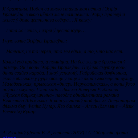
Я ўражаны. Побач са мною стаяць мая цётка і Эсфір
Ізраілеўна, з якою цётка мяне пазнаёміла. Эсфір Ізраілеўна
жыве ў доме цётчынага свёкра… Я кажу:
– Гэта ж і гніль, і чэрві ў цеста ідуць…
І чую голас Эсфіры Ізраілеўны:
– Мальчик, не то черви, что мы едим, а то, что нас ест.
Колькі год прайшло, а помніцца. На ўсё жыццё ўрэзалася ў
памяць. Як і вочы Эсфіры Ізраілеўны. Поўныя смутку вочы
дачкі свайго народа. І зноў успомніў. Габрэйская дзяўчынка,
якая з яблыкам у руцэ сядзіць у хаце ля акна і глядзіць на вуліцу.
Маладзенькая, прыгожая «дщерь Иерусалимская
»
, а вочы ўжо
поўныя смутку. Гэта кадр з фільма Валерыя Рыбарава
«
Чужая бацькаўшчына
»
паводле аднайменнага рамана
Вячаслава Адамчыка. Я кансультаваў той фільм. Аператарам
фільма быў Фелікс Кучар. Яго бацька – Алесь (для мяне – Айзік
Евелевіч) Кучар.
А. Рэзнікаў
(фота В. Р.
,
верасень 2018
)
і А. Сідарэвіч
, фота