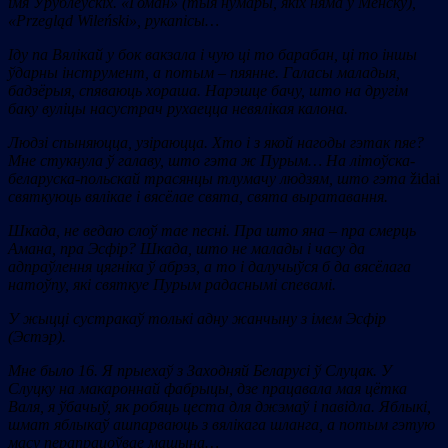
імя Ўрублеўскіх.
«
Гоман
»
(тыя нумары, якіх няма ў Менску),
«
Przegl
ą
d
Wile
ń
ski
»
, рукапісы…
Іду па Вялікай у бок вакзала і чую ці то барабан, ці то іншы
ўдарны інструмент, а потым – пяянне. Галасы маладыя,
бадзёрыя, спяваюць хораша. Нарэшце бачу, што на другім
баку вуліцы насустрач рухаецца невялікая калона.
Людзі спыняюцца, узіраюцца. Хто і з якой нагоды гэтак пяе?
Мне стукнула ў галаву, што гэта ж Пурым… На літоўска-
беларуска-польскай трасянцы тлумачу людзям, што гэта
židai
святкуюць вялікае і вясёлае свята, свята выратавання.
Шкада, не ведаю слоў тае песні. Пра што яна – пра смерць
Амана, пра Эсфір? Шкада, што не малады і часу да
адпраўлення цягніка ў абрэз, а то і далучыўся б да вясёлага
натоўпу, які святкуе Пурым радаснымі спевамі.
У жыцці сустракаў толькі адну жанчыну з імем Эсфір
(Эстэр).
Мне было 16. Я прыехаў з Заходняй Беларусі ў Слуцак. У
Слуцку на макароннай фабрыцы, дзе працавала мая цётка
Валя, я ўбачыў, як робяць цеста для джэмаў і павідла. Яблыкі,
шмат яблыкаў ашпарваюць з вялікага шланга, а потым гэтую
масу перапрацоўвае машына…