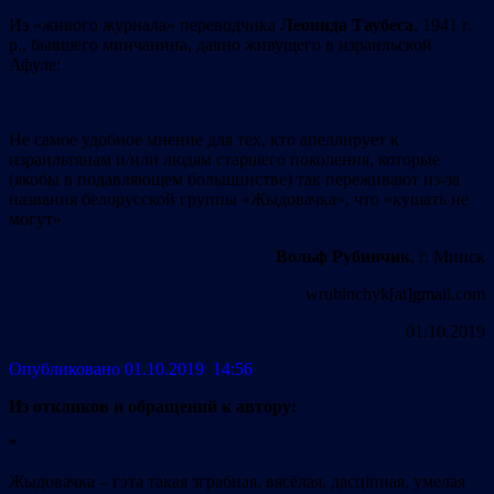
Из «живого журнала» переводчика
Леонида Таубеса
, 1941 г.
р., бывшего минчанина, давно живущего в израильской
Афуле:
Не самое удобное мнение для тех, кто апеллирует к
израильтянам и/или людям старшего поколения, которые
(якобы в подавляющем большинстве) так переживают из-за
названия белорусской группы «Жыдовачка», что «кушать не
могут».
Вольф Рубинчик
, г. Минск
wrubinchyk[at]gmail.com
01.10.2019
Опубликовано 01.10.2019 14:56
Из откликов и обращений к автору:
*
Жыдовачка – гэта такая зграбная, вясёлая, дасціпная, умелая