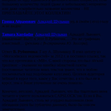
большому количеству людей (даже и небольшому) неприятно
или даже оскорбительно название коллектива – НЕ
ПРИГЛАШАЙТЕ ЭТОТ КОЛЛЕКТИВ!
Гриша Абрамович
.
Аркадий Шульман
ну, в своём ( его) глазу
ж не видно
Tamara Kurdadze
.
Аркадий Шульман
! Аркадий Львович,
уважаемый! Вы!!! и этот В.Рубинчик… Это же графоман
известный… (
реплики с fb-странички Ю. Зиссера
).
Ответ
В. Рубинчика
. Г-ну А. Шульману. Я взял цитату из
«Могилёвских ведомостей» за 2012 г. и поставил ссылку, так
что все претензии к «МВ». С моей стороны это был лёгкий
троллинг – указание на ошибку областной газеты
(постоянные читатели моих текстов знают, что я люблю
посмеиваться над подобными казусами). Целевая аудитория
belisrael в курсе того, какое у Вас отчество, а кто был не в
курсе, тем и Ваше уточнение не очень помогло.
Конечно, неплохо, Аркадий Львович, что Вы тщательно меня
читаете и умеете пользоваться СAPSLOCK’ом. Если б Вы,
Аркадий Львович, столь же усердно выполняли свои
обещания (хотя бы публично данные), было бы совсем
замечательно.