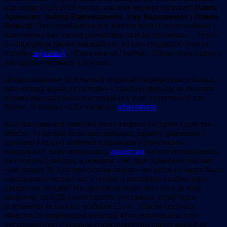
пад вечар 25.03.2019 зрабілі таксама чацвёра музыкаў:
Павел
Аракелян
,
Зміцер Вайцюшкевіч
,
Ігар Варашкевіч
і
Лявон
Вольскі
. Яны прыйшлі на рог мінскіх вуліц Рэвалюцыйнай і
Камсамольскай, пачалі расчахляць свае інструменты… Тут-то
іх і падграбла доблесная міліцыя, на што гродзенскі партал
з’едліва
заўважыў
: «
Гэта вам не Гродна
». Пасля пары гадзін у
пастарунку музыкаў адпусцілі.
Шчыра паважаю ўдзельнікаў згаданай чацвёркі (каго больш,
каго менш), аднак ад гісторыі – прысмак фальшу, як быццам
некаму выгадна было выставіць іх у ролі «хлопчыкаў для
біцця». У выніку «СБ» гэтак іх і
абмалявала
…
Калі планавалася «апалітычная» творчая сустрэча ў цэнтры
Мінска, то можна было паспрабаваць заранёў дамовіцца з
органамі ўлады (і забарона падмачыла б рэпутацыю
чыноўнікаў: чаму, напрыклад,
джазістам
можна музіцыраваць
на плошчы Свабоды, а рокерам – не, дый Аракелян таксама
«дае джазу»?). Калі пратэстная акцыя – мо ўсё ж не варта было
паведамляць месца і час у сеціве, а паклікаць з сабою адно
давераных людзей? Ну, зразумела было, што cход за пару
кварталаў ад КДБ і міністэрства ўнутраных спраў будзе
ўспрыняты як выклік, асабліва 25-га… Пасля сеціўных
абвестак да затрымання музыкаў яўна рыхтаваліся, а на
нестандартную сітуацыю спецслужбоўцы адрэагавалі б не