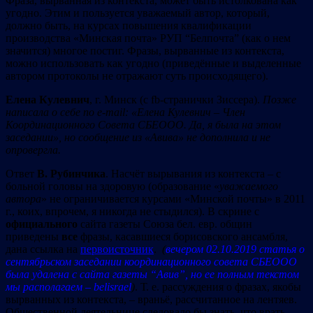
Фраза, вырванная из контекста, может быть истолкована как
угодно. Этим и пользуется уважаемый автор, который,
должно быть, на курсах повышения квалификации
производства «Минская почта» РУП “Белпочта” (как о нем
значится) многое постиг. Фразы, вырванные из контекста,
можно использовать как угодно (приведённые и выделенные
автором протоколы не отражают суть происходящего).
Елена Кулевнич
, г. Минск (с fb-странички Зиссера).
Позже
написала о себе по
e-mail
: «Елена Кулевнич – Член
Координационного Совета СБЕООО. Да, я была на этом
заседании
», но сообщение из «Авива» не дополнила и не
опровергла.
Ответ
В. Рубинчика
. Насчёт вырывания из контекста – с
больной головы на здоровую (образование «
уважаемого
автора
» не ограничивается курсами «Минской почты» в 2011
г., коих, впрочем, я никогда не стыдился). В скрине с
официального
сайта газеты Союза бел. евр. общин
приведены
все
фразы, касавшиеся борисовского ансамбля,
дана ссылка на
первоисточник
.
(
вечером 02.10.2019 статья о
сентябрьском заседании координационного совета СБЕООО
была удалена с сайта газеты “Авив”, но ее полным текстом
мы располагаем – belisrael
)
. Т. е. рассуждения о фразах, якобы
вырванных из контекста, – враньё, рассчитанное на лентяев.
Общественной деятельнице следовало бы знать, что врать