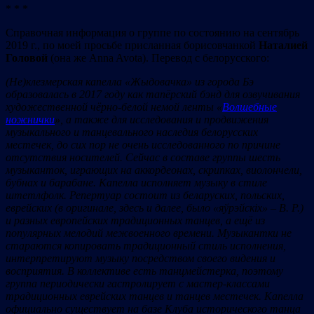
* * *
Справочная информация о группе по состоянию на сентябрь
2019 г., по моей просьбе присланная борисовчанкой
Наталией
Головой
(она же Anna Avota). Перевод с белорусского:
(Н
е)клезмерская кап
елла
«Жыдовачка
»
из гор
ода Бэ
образовалась в 2017 год
у как тапёрск
ий бэнд для
озвучивания
художественной ч
ёрн
о-бел
ой н
емой
ленты
«
Волшебные
ножнички
», а также для исследования и продвижения
музыкального и танцевального
наследия белорусских
местечек, до сих пор не очень исследованного по причине
отсутствия носителей. Сейчас в составе группы шесть
музыканток, играющих на аккордеонах, скрипках, виолончели,
бубнах и барабане. Капелла исполняет музыку в стиле
шт
етлфолк. Р
епертуар
состоит из бел
аруских, польск
их,
еврейск
их
(в оригинале
,
здесь и далее, было «яўрэйскіх» – В.
Р.)
и р
азных е
вропейских тра
диционных тан
цев, а ещё из
п
опулярных мелод
ий м
ежв
оенн
ого времени. Музыкантк
и не
стараю
тся к
опировать трад
иционный ст
иль
исполнения,
интерпретируют музыку посредством своего видения и
восприятия.
В к
оллективе
есть танцм
ейст
ерка,
поэтому
группа пер
иод
ически гастролирует с мастер-классами
традиционных еврейских танцев и танцев местечек. Капелла
официально существует на базе Клуба
исторического танца