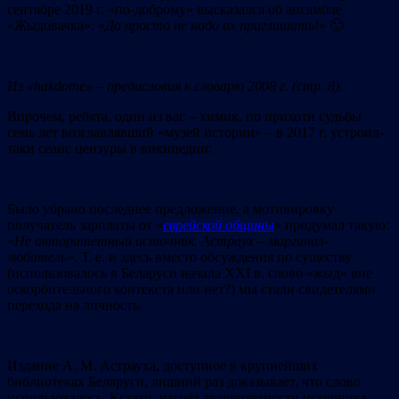
сентябре 2019 г. «по-доброму» высказался об ансамбле
«Жыдовачка»: «
Да просто не надо их приглашать!
» 🙂
Из «hakdome» – предисловия к словарю 2008 г. (стр. 8).
Впрочем, ребята, один из вас – химик, по прихоти судьбы
семь лет возглавлявший «музей истории» – в 2017 г. устроил-
таки сеанс цензуры в википедии:
Было убрано последнее предложение, а мотивировку
получатель зарплаты от «
еврейской общины
» придумал такую:
«
Не авторитетный источник. Астраух – маргинал-
любитель
». Т. е. и здесь вместо обсуждения по существу
(использовалось в Беларуси начала ХХІ в. слово «жыд» вне
оскорбительного контекста или нет?) мы стали свидетелями
перехода на личность.
Издание А. М. Астрауха, доступное в крупнейших
библиотеках Беларуси, лишний раз доказывает, что слово
использовалось. Кстати, насчёт авторитетности источника –