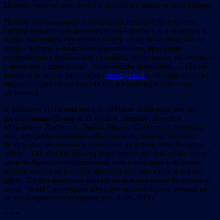
Ц
ентра творч
ества детей и молодёжи Б
орис
овского ра
йон
а.
Почему «
музыкантки
» и «
танцмейстерка
»? Потому что
группа заявлена как феминистская – почти как в анекдоте о
негре, читающем еврейскую газету: «Ему мало того, что он
негр?» Кстати, к языковым упражнениям, присущим
современному феминизму, отношусь иронически, но считаюсь
с ними как с данностью – «
если звёзды зажигают…
» (То же
касается модного написания «
беларуский
», «беларуское»; в
энциклопедии не пропустил бы, а в публицистике – на
здоровье.)
В фейсбуке Н. Голова писала: «
Многие люди там, где мы
играли танцы (Борисов, Бобруйск, Могилёв, Витебск,
Молодечно, Подороск, Любча, Минск, Солигорск), говорили
нам, что рады названию «Жыдовачка», потому что оно
беларуское, местечковое и говорит им о том, что Беларусь
жива… ОК, для русскоговорящих евреев русское слово
“
жид
”
может быть оскорбительным, так я это знаю и не имею
планов, говоря на русском, произносить это слово в чей-то
адрес. Но для беларусов запрет на использование беларуского
слова
“
жыд
”
живущими здесь русскоговорящими людьми не
менее оскорбителен
» (примерно 20.09.2019).
* * *