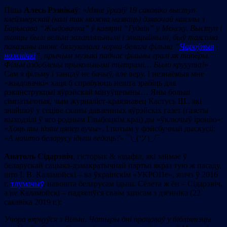
Піша
Алесь Рэзнікаў
: «
М
яне ўразіў 19 сакавіка выступ
клейзмерскай (калі так можна назваць) дзявочай
капэлы
з
Барысава
“
Жыдовачка
”
ў кавярні
“
Гудвін
”
у Менску. Выступ і
танцы былі вельмі захапляльнымі і эмацыйнымі, быў таксама
паказаны анонс бязгукавага чорна-белага фільма
“
Чароўныя
нажнічкі
”
, прычым музыкі падчас фільмы гралі як тапёры.
Фільм аздоблены прыкольнымі тытрамі… Было крууута!
»
Сам я фільму і танцаў не бачыў, але веру. І незнаёмыя мне
«жыдовачкі» хаця б спрабуюць нешта зрабіць для
рэканструкцыі яўрэйскай мінуўшчыны… Яны больш
сімпатычныя, чым журналіст-краязнавец Кастусь Ш., які
знайшоў у сеціве сканы даваенных яўрэйскіх газет (газеты
выходзілі ў яго родным Глыбоцкім краі) ды «ўключыў іронію»:
«
Хоць ты ід
зі
ш цяпер вучы
». І потым у фэйсбучнай дыскусіі:
«
А нашто беларусу ідыш ведаць?
» ¯\_(ツ)_/¯
Анатоль Сідарэвіч
, гісторык & юдафіл, які займае ў
беларускай сацыял-дэмакратычнай партыі якраз тую ж пасаду,
што І. В. Каламойскі – ва ўкраінскім «УКРОПе», яшчэ ў 2016
г.
тлумачыў
, навошта беларусам ідыш. Сёлета ж ён – Сідарэвіч,
а не Каламойскі – падзяліўся сваім запісам з дзённіка (22
сакавіка 2019 г.):
Учора вярнуўся з Вільні. Чатыры дні працаваў у бібліятэцы