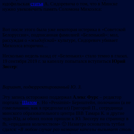
юдофильская
статья
А. Сидоревича о том, что в Минске
нужно увековечить память Соломона Михоэлса:
Вот после этого была уже некоторая истерика в «Советской
Белоруссии», подписанная фамилией «Беленький»: мол,
рассуждая о «
жыдоўскай
» культуре, Сидоревич убивает
Михоэлса вторично…
Несколько недель назад от «Беленьких» стало темно в глазах.
19 сентября 2019 г. за капеллу попытался вступиться
Юрий
Зиссер
:
Вариант, подкорректированный Ю. З.
Эту запись осторожно поддержал
Алекс Фурс
– редактор
портала «
Шалом
». Но «Pessimist» Бернштейн, полочанин (а не
гомельчанин, как я предполагал) Григорий П., сотрудница
минского образовательного центра IBB Тамара К. и другие
чудо-Юд..ы обоих полов пришли к Ю. Зиссеру на страницу в
fb, «придавив количеством» 🙂 Назавтра основатель тутбая
сдался: «
В любом случае раз название капеллы вызывает столь