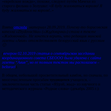
«еврейские вожди», похоже, следуют путём Мачехи из
старого фильма о Золушке: «
Я буду жаловаться королю! Я
буду жаловаться на короля!..
»
Взято
отсюда
, материал 28.09.2019
.
Почему-то борисовская
капелла «Zhydovachka» («Ж
ы
дов
а
чка») стала в тексте
«Жидовочкой». Не хочется верить, что редакция минской
газеты «Авив» отождествляет белорусский язык с русским
🙁
(
вечером 02.10.2019 статья о сентябрьском заседании
координационного совета СБЕООО была удалена с сайта
газеты “Авив”, но ее полным текстом мы располагаем –
belisrael
)
.
В общем, небольшой просветительный камбэк, но сначала, по
многочисленным просьбам
трудящихся
учащихся, –
заключительная часть статьи «Яўрэй, жыд» из научного и
методического журнала «Роднае слова» (декабрь 2005 г.):