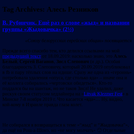
Tag Archives:
Алесь Резников
В. Рубинчик. Ещё раз о слове «жыд» и названии
группы «Жыдовачка» (2½)
«Союзу белорусских еврейских общин» посвящается
Прежде всего спасибо тем, кто делился ссылками на мой
предыдущий текст
от 18.09.2019: насколько знаю, это
Алесь
Белый
,
Сергей Ваганов
,
Зисл Слепович
(и др.). Особая
благодарность З. Слеповичу, который 20.09.2019 опубликовал
в fb и пару тёплых слов на идише. Cразу же одна из «героинь»
потребовала удаления «опуса, где столько яда» – иначе она и
её коллега собирались «чертовски обидеться». Кто-то
поддался бы на шантаж, но не таков Зисл! Не удалил, даже
рискуя своим статусом хедлайнера на «
Litvak Klezmer Fest
» в
Минске 7-8 ноября 2019 г. Что касается «яда»… Ну, видно,
кой-кому в Израиле правда глаза колет.
Не собирался я возвращаться к теме «“жыд” и “Жыдовачка”»,
да ещё на Рош-а-Шонэ, но «не могу молчать» 🙂 Отдельные