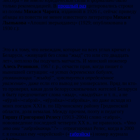
Зиссера – не имело юридической силы и формально было
только рекомендацией. В
прошлый раз
цитировались строки
из поэмы
Михася Чарота
, изданной в 1926 г., сейчас приведу
абзацы из повести не менее известного литератора
Михася
Лынькова
«Апошні зверыядавец» (1929; опубликована в
1930 г.):
Это я к тому, что невеждам, которые на всех углах кричат о
Беларуси, «живущей без слова “жыд” сто или сто двадцать
лет», неплохо бы подучить матчасть. И минский инженер
Алесь Резников
, 1967 г. р., отчасти прав, когда пишет о
нынешней ситуации: «
в устах деревенских бабулек,
упоминающих
“
жыдоў
”,
чувствуется определённое
уважени
е», даже если его вывод не универсален. Вряд ли кто-
то проверял, какая доля белорусскоязычных жителей Беларуси
в быту предпочитает слова «жыд», «жыдоўка» и т. п., а не
«яўрэй»/«габрэй», «яўрэйка»/«габрэйка», но даже исходя из
моих поездок XXI в. по Щучинскому району Гродненской
области, доля немалая. Между прочим, поэту и педагогу
Гиршу (Григорию) Релесу
(1913–2004) слово «габрэі»,
нововведение последней четверти ХХ в., не нравилось. «
Что
это они
“
габрэйкаюць
”
?
» – отреагировал Релес, когда в 2000
г. я показал ему «еврейский» («
габрэйскі
») номер журнала
«Arche».