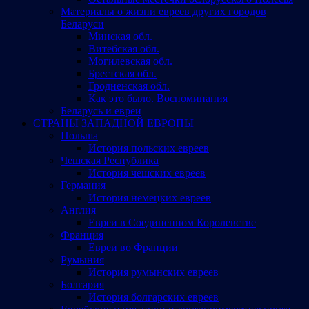
Материалы о жизни евреев других городов
Беларуси
Минская обл.
Витебская обл.
Могилевская обл.
Брестская обл.
Гродненская обл.
Как это было. Воспоминания
Беларусь и евреи
СТРАНЫ ЗАПАДНОЙ ЕВРОПЫ
Польша
История польских евреев
Чешская Республика
История чешских евреев
Германия
История немецких евреев
Англия
Евреи в Соединенном Королевстве
Франция
Евреи во Франции
Румыния
История румынских евреев
Болгария
История болгарских евреев