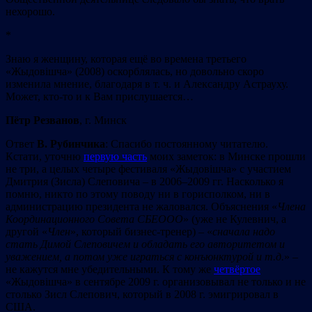
нехорошо.
*
Знаю я женщину, которая ещё во времена третьего
«Жыдовішча» (2008) оскорблялась, но довольно скоро
изменила мнение, благодаря в т. ч. и Александру Астрауху.
Может, кто-то и к Вам прислушается…
Пётр Резванов
, г. Минск
Ответ
В. Рубинчика
: Спасибо постоянному читателю.
Кстати, уточню
первую часть
моих заметок: в Минске прошли
не три, а целых четыре фестиваля «Жыдовішча» с участием
Дмитрия (Зисла) Слеповича – в 2006–2009 гг. Насколько я
помню, никто по этому поводу ни в горисполком, ни в
администрацию президента не жаловался. Объяснения «
Члена
Координационного Совета
СБЕООО
» (уже не Кулевнич, а
другой «
Член
», который бизнес-тренер) – «
сначала надо
стать Димой Слеповичем и обладать его авторитетом и
уважением, а потом уже играться с конъюнктурой и т.д.
» –
не кажутся мне убедительными. К тому же
четвёртое
«Жыдовішча» в сентябре 2009 г. организовывал не только и не
столько Зисл Слепович, который в 2008 г. эмигрировал в
США.