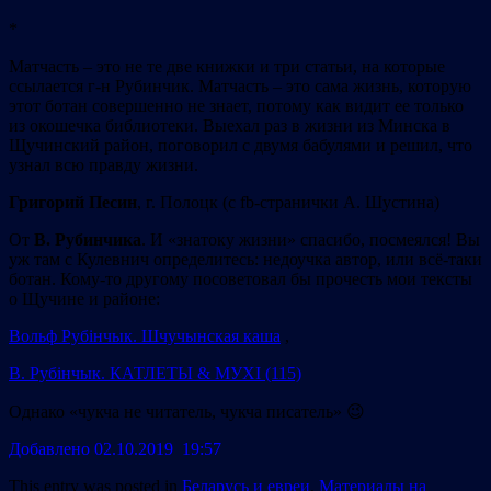
*
Матчасть – это не те две книжки и три статьи, на которые
ссылается г-н Рубинчик. Матчасть – это сама жизнь, которую
этот ботан совершенно не знает, потому как видит ее только
из окошечка библиотеки. Выехал раз в жизни из Минска в
Щучинский район, поговорил с двумя бабулями и решил, что
узнал всю правду жизни.
Григорий Песин
, г. Полоцк (с fb-странички А. Шустина)
От
В. Рубинчика
. И «знатоку жизни» спасибо, посмеялся! Вы
уж там с Кулевнич определитесь: недоучка автор, или всё-таки
ботан. Кому-то другому посоветовал бы прочесть мои тексты
о Щучине и районе:
Вольф Рубінчык. Шчучынская каша
,
В. Рубінчык. КАТЛЕТЫ & МУХІ (115)
Однако «чукча не читатель, чукча писатель» 😉
Добавлено 02.10.2019 19:57
This entry was posted in
Беларусь и евреи
,
Материалы на