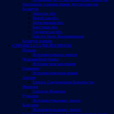
Материалы о жизни евреев других городов
Беларуси
Минская обл.
Витебская обл.
Могилевская обл.
Брестская обл.
Гродненская обл.
Как это было. Воспоминания
Беларусь и евреи
СТРАНЫ ЗАПАДНОЙ ЕВРОПЫ
Польша
История польских евреев
Чешская Республика
История чешских евреев
Германия
История немецких евреев
Англия
Евреи в Соединенном Королевстве
Франция
Евреи во Франции
Румыния
История румынских евреев
Болгария
История болгарских евреев