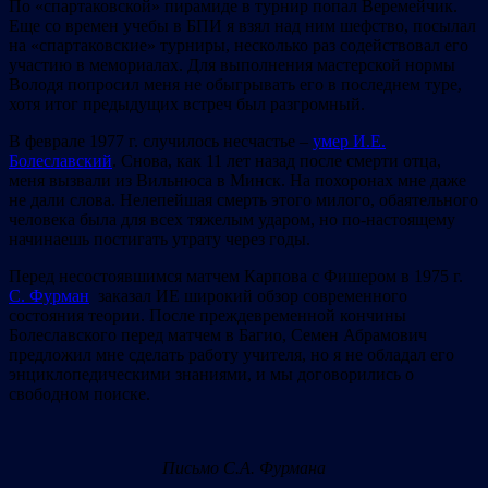
По «спартаковской» пирамиде в турнир попал Веремейчик.
Еще со времен учебы в БПИ я взял над ним шефство, посылал
на «спартаковские» турниры, несколько раз содействовал его
участию в мемориалах. Для выполнения мастерской нормы
Володя попросил меня не обыгрывать его в последнем туре,
хотя итог предыдущих встреч был разгромный.
В феврале 1977 г. случилось несчастье –
умер И.Е.
Болеславский
. Снова, как 11 лет назад после смерти отца,
меня вызвали из Вильнюса в Минск. На похоронах мне даже
не дали слова. Нелепейшая смерть этого милого, обаятельного
человека была для всех тяжелым ударом, но по-настоящему
начинаешь постигать утрату через годы.
Перед несостоявшимся матчем Карпова с Фишером в 1975 г.
С. Фурман
заказал ИЕ широкий обзор современного
состояния теории. После преждевременной кончины
Болеславского перед матчем в Багио, Семен Абрамович
предложил мне сделать работу учителя, но я не обладал его
энциклопедическими знаниями, и мы договорились о
свободном поиске.
Письмо С.А. Фурмана