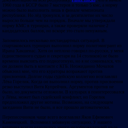
1960 года в БССР было 7 мастеров и только 5 кмс, а норму
можно было выполнить лишь в финале чемпионата
республики. Но лёд тронулся, и за десятилетие их число
выросло больше чем на порядок. Вначале мы утверждали
норму КМС в турнирах, а также проверяли наличие 2
кандидатских баллов, но вскоре это стало ненужным.
Запомнилось несколько нестандартных ситуаций. В
спартаковских турнирах выполнил норму политэмигрант из
Ирана Хакшенас. Хотя он неплохо говорил по-русски, у меня
(единственного судью и секретаря на 14 столиков) не было
времени выяснять его подноготную, но я не сомневался, что
он должен быть в контакте с КГБ. Неожиданно Мочалов
объяснил мне, что его кураторы возражают против
присвоения. Долгие годы судейскую коллегию возглавлял
Лёва Горелик. Когда он выполнил норму, против присвоения
резко выступил Витя Купрейчик. Аргументов против не
было, но документы отложили. В кулуарах я поинтересовался
у Лёвы, может был судейский конфликт, но Горелик
предположил другие мотивы. Возможно, на следующем
заседании Вити не было, и все прошло автоматически.
Переписочников чаще всего возглавлял Яков Ефимович
Каменецкий. Вспомнил забавную ситуацию. У нашего
ветерана всегда находилось много недоброжелателей из-за