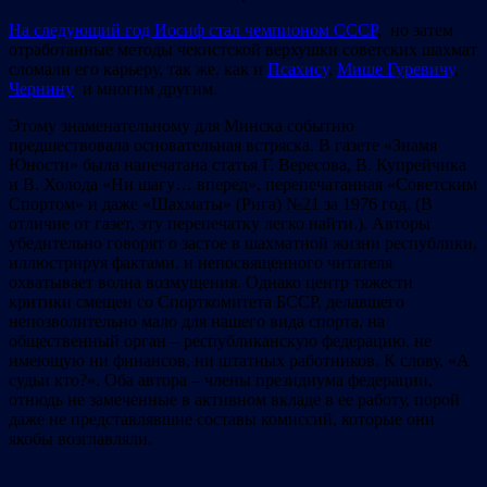
На следующий год Иосиф стал чемпионом СССР
, но затем
отработанные методы чекистской верхушки советских шахмат
сломали его карьеру, так же, как и
Псахису
,
Мише Гуревичу
,
Чернину
и многим другим.
Этому знаменательному для Минска событию
предшествовала основательная встряска. В газете «Знамя
Юности» была напечатана статья Г. Вересова, В. Купрейчика
и В. Холода «Ни шагу… вперед», перепечатанная «Советским
Спортом» и даже «Шахматы» (Рига) №21 за 1976 год. (В
отличие от газет, эту перепечатку легко найти.). Авторы
убедительно говорят о застое в шахматной жизни республики,
иллюстрируя фактами, и непосвященного читателя
охватывает волна возмущения. Однако центр тяжести
критики смещен со Спорткомитета БССР, делавшего
непозволительно мало для нашего вида спорта, на
общественный орган – республиканскую федерацию, не
имеющую ни финансов, ни штатных работников. К слову, «А
судьи кто?». Оба автора – члены президиума федерации,
отнюдь не замеченные в активном вкладе в ее работу, порой
даже не представлявшие составы комиссий, которые они
якобы возглавляли.