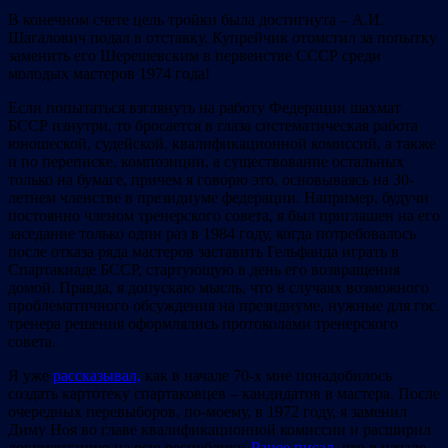
В конечном счете цель тройки была достигнута – А.И.
Шагалович подал в отставку. Купрейчик отомстил за попытку
заменить его Шерешевским в первенстве СССР среди
молодых мастеров 1974 года!
Если попытаться взглянуть на работу Федерации шахмат
БССР изнутри, то бросается в глаза систематическая работа
юношеской, судейской, квалификационной комиссий, а также
и по переписке, композиции, а существование остальных
только на бумаге, причем я говорю это, основываясь на 30-
летнем членстве в президиуме федерации. Например, будучи
постоянно членом тренерского совета, я был приглашен на его
заседание только один раз в 1984 году, когда потребовалось
после отказа ряда мастеров заставить Гельфанда играть в
Спартакиаде БССР, стартующую в день его возвращения
домой. Правда, я допускаю мысль, что в случаях возможного
проблематичного обсуждения на президиуме, нужные для гос.
тренера решения оформлялись протоколами тренерского
совета.
Я уже
рассказывал,
как в начале 70-х мне понадобилось
создать картотеку спартаковцев – кандидатов в мастера. После
очередных перевыборов, по-моему, в 1972 году, я заменил
Диму Ноя во главе квалификационной комиссии и расширил
документацию на всю республику.
Ранее писал
, что в начале