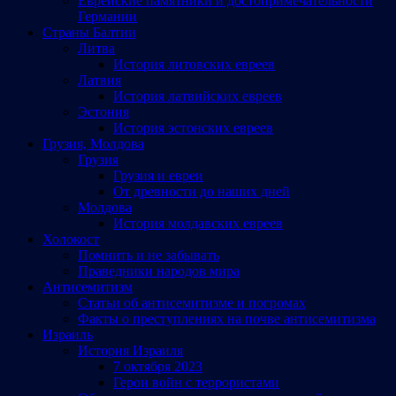
Еврейские памятники и достопримечательности
Германии
Страны Балтии
Литва
История литовских евреев
Латвия
История латвийских евреев
Эстония
История эстонских евреев
Грузия, Молдова
Грузия
Грузия и евреи
От древности до наших дней
Молдова
История молдавских евреев
Холокост
Помнить и не забывать
Праведники народов мира
Антисемитизм
Статьи об антисемитизме и погромах
Факты о преступлениях на почве антисемитизма
Израиль
История Израиля
7 октября 2023
Герои войн с террористами