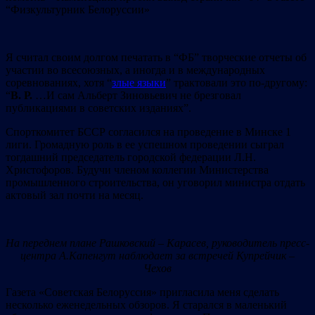
“Физкультурник Белоруссии»
Я считал своим долгом печатать в “ФБ” творческие отчеты об
участии во всесоюзных, а иногда и в международных
соревнованиях, хотя “
злые языки
” трактовали это по-другому:
“
В. Р.
…И сам Альберт Зиновьевич не брезговал
публикациями в советских изданиях”.
Спорткомитет БССР согласился на проведение в Минске 1
лиги. Громадную роль в ее успешном проведении сыграл
тогдашний председатель городской федерации Л.Н.
Христофоров. Будучи членом коллегии Министерства
промышленного строительства, он уговорил министра отдать
актовый зал почти на месяц.
На переднем плане Рашковский – Карасев, руководитель пресс-
центра А.Капенгут наблюдает за встречей Купрейчик –
Чехов
Газета «Советская Белоруссия» пригласила меня сделать
несколько еженедельных обзоров. Я старался в маленький