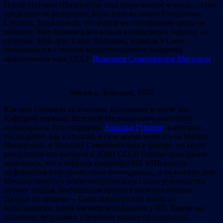
После отставки Шагаловича стал остро вопрос о кандидатуре
председателя федерации
.
Было ясно на опыте Гольденова,
Суэтина, Зворыкиной, что выбор из собственной среды не
работает. Был брошен клич искать влиятельную персону со
стороны. Мой друг Саша Любошиц, отдыхая в Сочи,
познакомился с членом-корреспондентом Академии
медицинских наук СССР
Николаем Семеновичем Мисюком
.
Мисюк и Любошиц, 1976
Как мне говорили со стороны, положение в элите зав.
Кафедрой нервных болезней Медицинского института
пошатнулось. Его сотрудник
Арнольд Гурленя
, о котором
писал ранее, как я слышал, в свое время женился на Наташе
Машеровой, и Николай Семенович был в фаворе, по квоте
республики его выбрали в АМН СССР. Однако злые языки
шептались, что к первому секретарю ЦК КПБ попала
информация о их совместных похождениях, и он выгнал зятя.
Мисюку хотелось реабилитироваться в глазах руководства,
потому зондаж Любошица встретил взаимопонимание.
Дальше по цепочке – Саша поговорил со мной, я с
Болеславским, затем вчетвером собрались у ИЕ. Вскоре на
заседании федерации утвердили нового председателя.