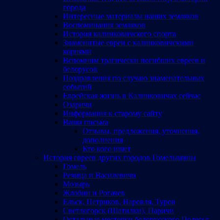
города
Интересные материалы наших земляков
Воспоминания земляков
История калинковичского спорта
Знаменитые евреи с калинковичскими
корнями
Вспомним трагически погибших евреев и
белорусов
Поздравления по случаю знаменательных
событий
Еврейская жизнь в Калинковичах сейчас
Озаричи
Информация к старому сайту
Ваши письма
Отзывы, предложения, уточнения,
дополнения
Кто кого ищет
История евреев других городов Гомельщины
Гомель
Речица и Василевичи
Мозырь
Жлобин и Рогачев
Ельск, Петриков, Наровля, Туров
Светлогорск (Шатилки), Паричи
Остальные местечки белорусского Полесья