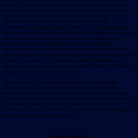
победа 15-летнего Каспарова в этом состязании в 1978 г., с
которой обычно начинается его послужной список. В книге
«Мой шахматный путь. 1973-1985» Гарик замечает, что его
допустили к участию только благодаря просьбе М.
Ботвинника. К нашему позору, помогло не это обращение к
спортивному руководству республики, имеющим отдалённое
представление о личности автора письма, а разрешение
зампредседателя Спорткомитета СССР В. Ивонина,
позволяющее бухгалтерии позиционировать Каспарова как
мастера, чтобы его участие не отразилось на выдаче денежных
призов. Поскольку я сам занимался этим оформлением, то
очередной легенде должен быть положен конец, хотя Гарик, я
думаю, просто не знал этих деталей.
Далее он пишет: «Во время жеребьевки я с некоторым
замиранием сердца разглядывал грозных соперников:
неоднократные финалисты чемпионатов страны Анатолий
Лутиков (гроссмейстер!), Альберт Капенгут (замечательный
теоретик и тренер), Виктор Купрейчик, Янис Клованс и
Александр Захаров, а кроме них – десяток крепких мастеров,
практически вся белорусская рать».
Капенгут -Захаров