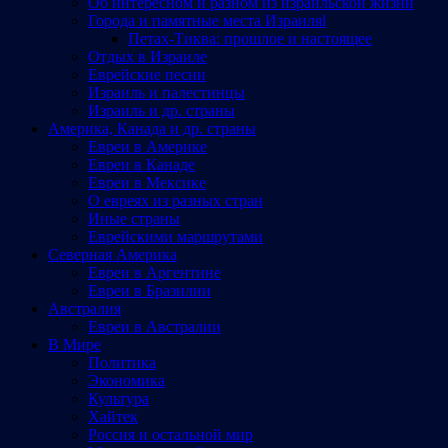
Об интересном и разном из израильской жизни
Города и памятные места Израиляl
Петах-Тиква: прошлое и настоящее
Отдых в Израиле
Еврейские песни
Израиль и палестинцы
Израиль и др. страны
Америка, Канада и др. страны
Евреи в Америке
Евреи в Канаде
Евреи в Мексике
О евреях из разных стран
Иные страны
Еврейскими маршрутами
Северная Америка
Евреи в Аргентине
Евреи в Бразилии
Австралия
Евреи в Австралии
В Мире
Политика
Экономика
Культура
Хайтек
Россия и остальной мир