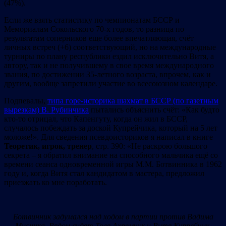
(47%).
Если же взять статистику по чемпионатам БССР и
Мемориалам Сокольского 70-х годов, то разница по
результатам соперников еще более впечатляющая, счёт
личных встреч (+6) соответствующий, но на международные
турниры по плану республики ездил исключительно Витя, а
автору, так и не получившему в свое время международного
звания, по достижении 35-летного возраста, впрочем, как и
другим, вообще запретили участие во всесоюзном календаре.
Подпевалы,
типа горе-историка шахмат в БССР (по газетным
вырезкам) В. Рубинчика
пытались объяснить счёт: «Как будто
кто-то отрицал, что Капенгуту, когда он жил в БССР,
случалось побеждать за доской Купрейчика, который на 5 лет
моложе!». Для сведения псевдоисториков я написал в книге
Теоретик, игрок, тренер
, стр. 390: «Не раскрою большого
секрета – я обратил внимание на способного мальчика ещё со
времени сеанса одновременной игры М.М. Ботвинника в 1962
году и, когда Витя стал кандидатом в мастера, предложил
приезжать ко мне поработать.
Ботвинник задумался над ходом в партии против Вадима
Мисника. Рядом сидят Толя Ахремчук и Витя Купрейчик.