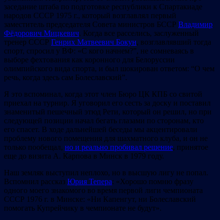
заседание штаба по подготовке республики к Спартакиаде
народов СССР 1975 г., который возглавлял первый
заместитель председателя Совета министров БССР
Владимир
Фёдорович Мицкевич
. Когда все расселись, заслуженный
тренер СССР
Генрих Матвеевич Бокун
, возглавлявший тогда
спорт, спросил у ВФ: «С кого начнем?”, не сомневаясь в
выборе фехтования как коронного для Белоруссии
олимпийского вида спорта, и был шокирован ответом: “О чем
речь, когда здесь сам Болеславский”.
Я это вспоминал, когда этот член Бюро ЦК КПБ со свитой
приехал на турнир. Я уговорил его сесть за доску и поставил
знаменитый пешечный этюд Рети, который он решил, но при
следующей позиции начал бегать глазами по сторонам, кто
его спасет. В ходе дальнейшей беседы мы акцентировали
проблему нового помещения для шахматного клуба, и он не
только пообещал,
но и реально пробивал решение
, принятое
еще до визита А. Карпова в Минск в 1979 году.
Наш земляк выступил неплохо, но в высшую лигу не попал.
Вспомнил рассказ
Юрия Тепера
: «Хорошо помню фразу
одного моего знакомого во время первой лиги чемпионата
СССР 1976 г. в Минске: «Ни Капенгут, ни Болеславский
помогать Купрейчику в чемпионате не будут».