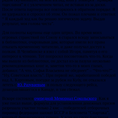
тщеславия” и с увлечением читал, не вставая из-за доски.
После ответа партнера все повторялось в обратном порядке. Я
не удержался и спросил об этом. Он пожал плечами и ответил:
“ Я каждый ход как бы решаю логическую задачу. Выдав
результат, моя голова чиста”.
Для полноты картины еще один штрих. Во время моих
игровых странствий по Союзу я старался всюду записываться
в библиотеки, очаровывая дам, которые имели все права
отказать временному читателю, и даже получал доступ к
полкам. В Челябинске я взял с собой Игоря, памятуя о его
интересе к чтению. Тот попросил посоветовать что-то. Когда
мы вышли из библиотеки, он достал из-за пазухи несколько
рекомендованных книг и, заметив что-то в моих глазах,
добавил: “А что, Софья Власьевна не обеднеет” – “Что-что?” –
“Ну, Советская власть”. При первой же, заработанной победой
над А. Карповым, поездке за рубеж на Кубу, он отказался
лететь с
Ю. Разуваевым
в пользу следующего рейса,
дозаправлявшегося в Канаде, и там сбежал.
Вскоре состоялся
очередной Мемориал Сокольского
. Как я
уже писал выше, формула для установления денежных призов
разрешала участие только 2 кмс – победителей отборочных
пирамид федерации шахмат БССР и Белсовета “Спартака”,
который финансировал турнир. У всех на слуху блестящая