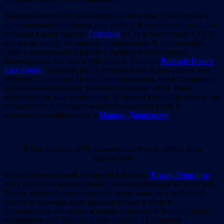
Завоевав признание как известный теоретик, стал получать
приглашения и на тренерскую работу. Я уже как-то писал, что
побывал в роли тренера
Гуфельда
на 33-м чемпионате CCCР,
однако не скажу, что мне это понравилось. В предыдущей
главе я рассказывал о работе с Аршаком Петросяном.
Запомнилось, как еще в 1962 году в Тбилиси
Вахтанг Ильич
Карселадзе
указывал на 12-летнюю Нану Александрия, как
будущую соперницу Ноны Гаприндашвили, что в тот момент
казалось немыслимым. В какой-то момент 1976г. Нана
обратилась ко мне за помощью. Я провел несколько сборов, но
не был готов к большим масштабам работы с ней и
рекомендовал обратиться к
Марику Дворецкому
.
В Кисловодске-1976 занимаюсь с Наной, рядом Леня
Верховский
Когда-то перед одной из партий я показал
Тамазу Георгадзе
одну кривую новинку, однако Подгаец опроверг её за доской.
Тем не менее тбилисец доверял моим знаниям в дебютной
стадии и однажды даже приехал ко мне в Минск
позаниматься. Апофеозом наших отношений была история с
материалом для “Modern Chess Theory”. Грузинский