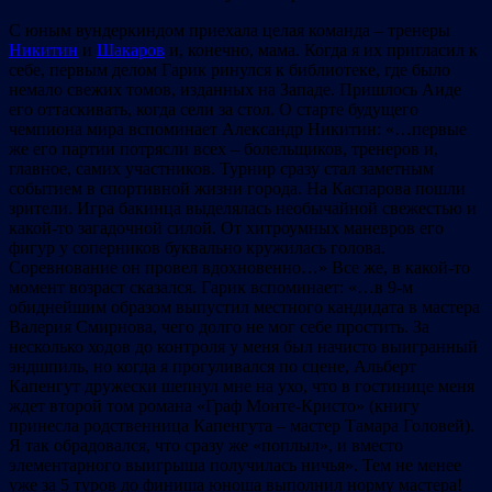
С юным вундеркиндом приехала целая команда – тренеры
Никитин
и
Шакаров
и, конечно, мама. Когда я их пригласил к
себе, первым делом Гарик ринулся к библиотеке, где было
немало свежих томов, изданных на Западе. Пришлось Аиде
его оттаскивать, когда сели за стол. О старте будущего
чемпиона мира вспоминает Александр Никитин: «…первые
же его партии потрясли всех – болельщиков, тренеров и,
главное, самих участников. Турнир сразу стал заметным
событием в спортивной жизни города. На Каспарова пошли
зрители. Игра бакинца выделялась необычайной свежестью и
какой-то загадочной силой. От хитроумных маневров его
фигур у соперников буквально кружилась голова.
Соревнование он провел вдохновенно…» Все же, в какой-то
момент возраст сказался. Гарик вспоминает: «…в 9-м
обиднейшим образом выпустил местного кандидата в мастера
Валерия Смирнова, чего долго не мог себе простить. За
несколько ходов до контроля у меня был начисто выигранный
эндшпиль, но когда я прогуливался по сцене, Альберт
Капенгут дружески шепнул мне на ухо, что в гостинице меня
ждет второй том романа «Граф Монте-Кристо» (книгу
принесла родственница Капенгута – мастер Тамара Головей).
Я так обрадовался, что сразу же «поплыл», и вместо
элементарного выигрыша получилась ничья». Тем не менее
уже за 5 туров до финиша юноша выполнил норму мастера!