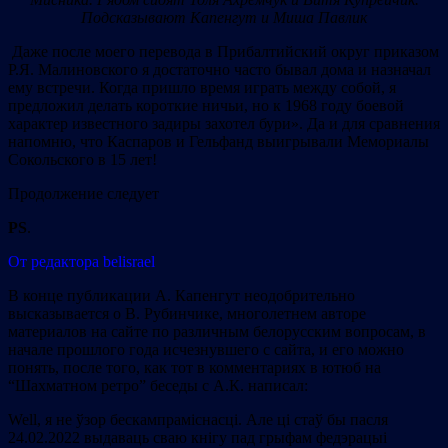
Подсказывают Капенгут и Миша Павлик
Даже после моего перевода в Прибалтийский округ приказом
Р.Я. Малиновского я достаточно часто бывал дома и назначал
ему встречи. Когда пришло время играть между собой, я
предложил делать короткие ничьи, но к 1968 году боевой
характер известного задиры захотел бури». Да и для сравнения
напомню, что Каспаров и Гельфанд выигрывали Мемориалы
Сокольского в 15 лет!
Продолжение следует
PS
.
От редактора belisrael
В конце публикации А. Капенгут неодобрительно
высказывается о В. Рубинчике, многолетнем авторе
материалов на сайте по различным белорусским вопросам, в
начале прошлого года исчезнувшего с сайта, и его можно
понять, после того, как тот в комментариях в ютюб на
“Шахматном ретро” беседы с А.К. написал:
Well, я не ўзор бескампраміснасці. Але ці стаў бы пасля
24.02.2022 выдаваць сваю кнігу пад грыфам федэрацыі