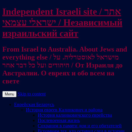
Independent Israeli site / אתר
ישראלי עצמאי / Независимый
израильский сайт
From Israel to Australia. About Jews and
everything else / מישראל לאוסטרליה. על
היהודים ועל כל דבר אחר / От Израиля до
Австралии. О евреях и обо всем на
свете
Skip to content
Menu
Еврейская Беларусь
История евреев Калинкович и района
История калинковичского еврейства
Послевоенная жизнь
Сохраним в памяти дом и его обитателей
Вспомним тех, кто оставил след в истории