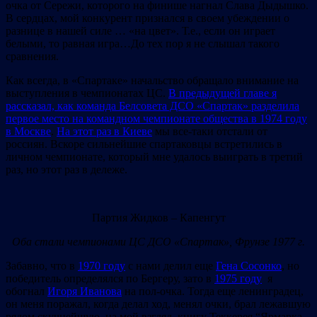
очка от Сережи, которого на финише нагнал Слава Дыдышко.
В сердцах, мой конкурент признался в своем убеждении о
разнице в нашей силе … «на цвет». Т.е., если он играет
белыми, то равная игра…До тех пор я не слышал такого
сравнения.
Как всегда, в «Спартаке» начальство обращало внимание на
выступления в чемпионатах ЦС.
В предыдущей главе я
рассказал, как команда Белсовета ДСО «Спартак» разделила
первое место на командном чемпионате общества в 1974 году
в Москве
.
На этот раз в Киеве
мы все-таки отстали от
россиян. Вскоре сильнейшие спартаковцы встретились в
личном чемпионате, который мне удалось выиграть в третий
раз, но этот раз в дележе.
Партия Жидков – Капенгут
Оба стали чемпионами ЦС ДСО «Спартак», Фрунзе 1977 г.
Забавно, что в
1970 году
с нами делил еще
Гена Сосонко
, но
победитель определялся по Бергеру, зато в
1975 году
я
обогнал
Игоря Иванова
на пол-очка. Тогда еще ленинградец,
он меня поражал, когда делал ход, менял очки, брал лежавшую
рядом скучнейшую, на мой взгляд, книгу Теккерея “Ярмарка