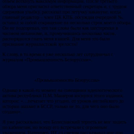
объем воткнуть максимум информации. После третьего
обзора меня пригласил ответственный секретарь и, с трудом
сдерживая улыбку, рассказал про летучку накануне, когда
главный редактор – член ЦК КПБ, обсуждая очередной №,
оставил за собой сокращение на несколько строк моего обзора.
Он не подозревал, что там слова были как шестеренки в
часовом механизме, и, промучившись несколько часов,
распорядился гнать меня взашей. Для меня это было
признание журналистской зрелости!
К слову, в то время я уже несколько лет сотрудничал с
журналом «Промышленность Белоруссии».
«Промышленность Белоруссии»
Однако в какой-то момент на совещании идеологического
актива республики П.М. Машеров коснулся этого издания,
которое: «…печатает что угодно, от уроков английского до
истории шахмат в БССР, только не то, для чего оно было
создано».
Я уже рассказывал, что Болеславский терпеть не мог ходить
по кабинетам, но всюду его встречали с огромным
уважением. Например, ИЕ со смехом рассказывал мне про