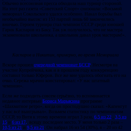
Обычно всесоюзная пресса обходила наш турнир стороной.
На этот раз газета «Советский Спорт» снизошла: «Восьмой
мемориал Сокольского удался особенно. Накал борьбы был
необычайно высок: из 153 партий лишь 60 закончились
вничью. Героем турнира стал чемпион СССР среди юношей
Гарик Каспаров из Баку. Так уж получилось, что не мастера
экзаменовали школьника, а школьник давал урок мастерам!».
Каспаров и Никитин, примерно, во время Мемориала
Вскоре прошел
очередной чемпионат БССР
. Несмотря на
участие Купрейчика, как и в прошлом году конкуренцию
составил только Юферов. Все же мне удалось обогнать его на
очко. Сережа мрачно констатировал: «У нас штатный
чемпион».
Если же подходить совсем серьёзно, то вспоминается
недавнее интервью
Бориса Марьясина
программе
«Шахматное ретро», когда он простодушно сказал: «Капенгут
у нас всё выигрывал». Возьмем статистику по чемпионатам
CССР, то Витя к этому времени играл 3 раза,
6,5 из 22
,
3,5 из
15
и
6 из 17,
всюду последнее место. У меня только 2 раза –
10,5 из 21
и
9,5 из 21
. Он набрал 16 из 54 (30%), я – 20 из 42