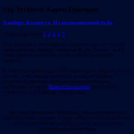
Tag Archives:
Карен Григорян
Альберт Капенгут. Из воспоминаний (ч.6)
Предыдущие части
1
,
2
,
3
4
,
5
Хочу напомнить читателям, хотя ранние главы этого цикла
перекликаются с книгой «Теоретик, Игрок, Тренер» (но не
тождественны), последние только изредка дублируют
отрывки.
В чемпионате республики 1976 года я сделал только 5 ничьих,
причем с участниками из нижней половины таблицы –
сказалась застарелая болезнь недооценки партнеров,
уступающих в классе.
Витя отстал на очко
, проиграв не
только мне, но и Юферову с Мочаловым.
Это фото, подаренное Купрейчику, могло напомнить ему
предыдущую за несколько месяцев встречу, но здесь он также
просмотрел эффектный удар, а затем растерялся в
тактических осложнениях