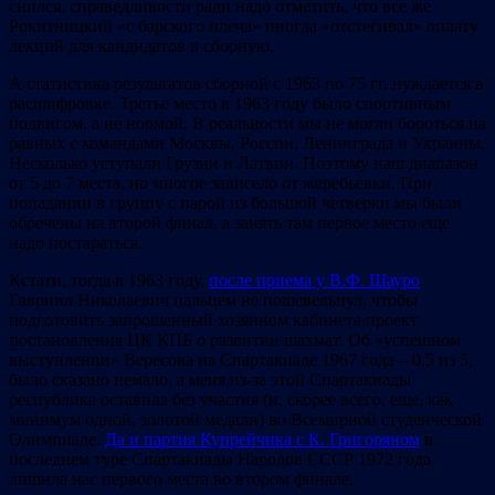
снился, справедливости ради надо отметить, что все же
Рокитницкий «с барского плеча» иногда «отстегивал» оплату
лекций для кандидатов в сборную.
А статистика результатов сборной с 1963 по 75 гг. нуждается в
расшифровке. Третье место в 1963 году было спортивным
подвигом, а не нормой. В реальности мы не могли бороться на
равных с командами Москвы, России, Ленинграда и Украины.
Несколько уступали Грузии и Латвии. Поэтому наш диапазон
от 5 до 7 места, но многое зависело от жеребьевки. При
попадании в группу с парой из большой четверки мы были
обречены на второй финал, а занять там первое место еще
надо постараться.
Кстати, тогда в 1963 году,
после приема у В.Ф. Шауро
Гавриил Николаевич пальцем не пошевельнул, чтобы
подготовить запрошенный хозяином кабинета проект
постановления ЦК КПБ о развитии шахмат. Об «успешном
выступлении» Вересова на Спартакиаде 1967 года – 0,5 из 5,
было сказано немало, а меня из-за этой Спартакиады
республика оставила без участия (и, скорее всего, еще, как
минимум одной, золотой медали) во Всемирной студенческой
Олимпиаде.
Да и партия Купрейчика с К. Григоряном
в
последнем туре Спартакиады Народов СССР 1972 года
лишила нас первого места во втором финале.