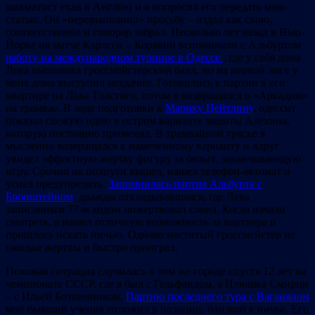
шахматист ехал в Англию и я попросил его передать мою
статью. Он «перевыполнил» просьбу – издал как свою,
соответственно и гонорар забрал. Несколько лет назад в Нью-
Йорке на матче Карлсен – Корякин вспоминали с Альбуртом
работу на международном турнире в Одессе
, где у себя дома
Лева выполнил гроссмейстерский балл, но на первой лиге у
меня дома выступил неудачно. Готовились к партии в его
квартире на Льва Толстого, потом я возвращался в «Аркадию»
на трамвае. В ходе подготовки к
Марику Цейтлину
, одессит
показал свежую идею в остром варианте защиты Алехина,
которую постоянно применял. В трамвайной тряске я
мысленно возвращался к намеченному варианту и вдруг
увидел эффектную жертву фигуру за белых, заканчивающую
игру. Срочно на полпути вышел, нашел телефон-автомат и
успел предупредить.
Запомнилась партия Альбурта с
Бронштейном
, дважды откладывавшаяся, где Лева
записанным 77-м ходом пожертвовал слона. Когда начали
смотреть, я нашел отличную возможность за партнера и
пришлось искать ничью. Однако маститый гроссмейстер не
ожидал жертвы и быстро проиграл.
Похожая ситуация случилась в том же городе спустя 12 лет на
чемпионате СССР, где я был с Гельфандом, а Илюшка Смирин
– с Ильей Ботвинником.
Партию последнего тура с Ваганяном
мой бывший ученик отложил в позиции, близкой к ничье. Его