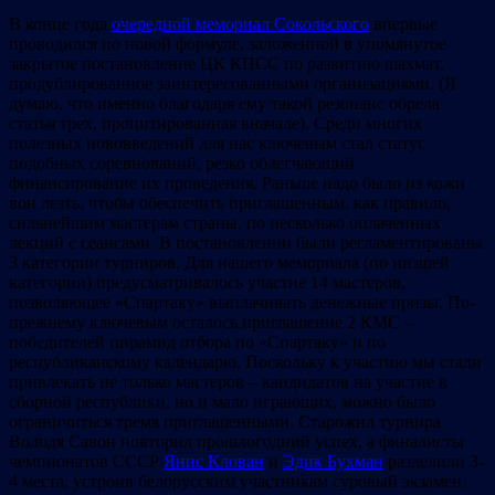
В конце года
очередной мемориал Сокольского
впервые
проводился по новой формуле, заложенной в упомянутое
закрытое постановление ЦК КПСС по развитию шахмат,
продублированное заинтересованными организациями. (Я
думаю, что именно благодаря ему такой резонанс обрела
статья трех, процитированная вначале). Среди многих
полезных нововведений для нас ключевым стал статус
подобных соревнований, резко облегчающий
финансирование их проведения. Раньше надо было из кожи
вон лезть, чтобы обеспечить приглашенным, как правило,
сильнейшим мастерам страны, по несколько оплаченных
лекций с сеансами. В постановлении были регламентированы
3 категории турниров. Для нашего мемориала (по низшей
категории) предусматривалось участие 14 мастеров,
позволяющее «Спартаку» выплачивать денежные призы. По-
прежнему ключевым осталось приглашение 2 КМС –
победителей пирамид отбора по «Спартаку» и по
республиканскому календарю. Поскольку к участию мы стали
привлекать не только мастеров – кандидатов на участие в
сборной республики, но и мало играющих, можно было
ограничиться тремя приглашенными. Старожил турнира
Володя Савон повторил прошлогодний успех, а финалисты
чемпионатов СССР
Янис Клован
и
Эдик Бухман
разделили 3-
4 места, устроив белорусским участникам суровый экзамен.