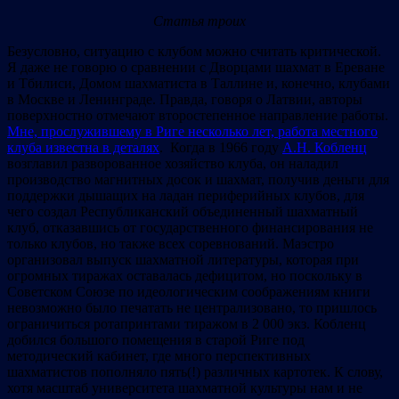
Статья троих
Безусловно, ситуацию с клубом можно считать критической.
Я даже не говорю о сравнении с Дворцами шахмат в Ереване
и Тбилиси, Домом шахматиста в Таллине и, конечно, клубами
в Москве и Ленинграде. Правда, говоря о Латвии, авторы
поверхностно отмечают второстепенное направление работы.
Мне, прослужившему в Риге несколько лет, работа местного
клуба известна в деталях
. Когда в 1966 году
А.Н. Кобленц
возглавил разворованное хозяйство клуба, он наладил
производство магнитных досок и шахмат, получив деньги для
поддержки дышащих на ладан периферийных клубов, для
чего создал Республиканский объединенный шахматный
клуб, отказавшись от государственного финансирования не
только клубов, но также всех соревнований. Маэстро
организовал выпуск шахматной литературы, которая при
огромных тиражах оставалась дефицитом, но поскольку в
Советском Союзе по идеологическим соображениям книги
невозможно было печатать не централизовано, то пришлось
ограничиться ротапринтами тиражом в 2 000 экз. Кобленц
добился большого помещения в старой Риге под
методический кабинет, где много перспективных
шахматистов пополняло пять(!) различных картотек. К слову,
хотя масштаб университета шахматной культуры нам и не