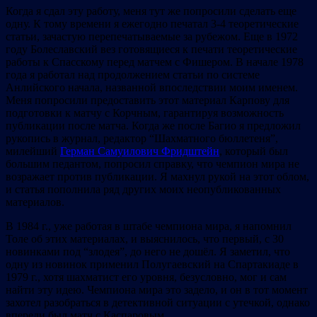
Когда я сдал эту работу, меня тут же попросили сделать еще
одну. К тому времени я ежегодно печатал 3-4 теоретические
статьи, зачастую перепечатываемые за рубежом. Еще в 1972
году Болеславский вез готовящиеся к печати теоретические
работы к Спасскому перед матчем с Фишером. В начале 1978
года я работал над продолжением статьи по системе
Анлийского начала, названной впоследствии моим именем.
Меня попросили предоставить этот материал Карпову для
подготовки к матчу с Корчным, гарантируя возможность
публикации после матча. Когда же после Багио я предложил
рукопись в журнал, редактор “Шахматного бюллетеня”,
милейший
Герман Самуилович Фридштейн
, который был
большим педантом, попросил справку, что чемпион мира не
возражает против публикации. Я махнул рукой на этот облом,
и статья пополнила ряд других моих неопубликованных
материалов.
В 1984 г., уже работая в штабе чемпиона мира, я напомнил
Толе об этих материалах, и выяснилось, что первый, с 30
новинками под “злодея”, до него не дошёл. Я заметил, что
одну из новинок применил Полугаевский на Спартакиаде в
1979 г., хотя шахматист его уровня, безусловно, мог и сам
найти эту идею. Чемпиона мира это задело, и он в тот момент
захотел разобраться в детективной ситуации с утечкой, однако
впереди был матч с Каспаровым.