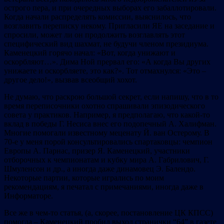
острого пера, и при очередных выборах его забаллотировали.
Когда начали распределять комиссии, выяснилось, что
возглавить переписку некому. Пригласили ЯЕ на заседание и
спросили, может ли он продолжить возглавлять этот
специфический вид шахмат, не будучи членом президиума.
Каменецкий горячо начал: «Вот, когда унижают и
оскорбляют…». Дима Ной прервал его: «А когда Вы других
унижаете и оскорбляете, это как?». Тот отмахнулся: «Это –
другое дело!», вызвав всеобщий хохот.
Не думаю, что раскрою большой секрет, если напишу, что в то
время переписочники охотно спрашивали эпизодического
совета у практиков. Например, я предполагаю, что какой-то
вклад в победы Г. Несиса внес его подопечный А. Халифман.
Многие помогали известному меценату Й. ван Остерому. В
70-е у меня порой консультировались спартаковцы: чемпион
Европы А. Парнас, призер Я. Каменецкий, участники
отборочных к чемпионатам и кубку мира А. Габрилович, Г.
Шмуленсон и др., а иногда даже динамовец Э. Балендо.
Некоторые партии, которые игрались по моим
рекомендациям, я печатал с примечаниями, иногда даже в
Информаторе.
Все же в чем-то статья, (а, скорее, постановление ЦК КПСС)
помогла – Каменецкий пробил выход странички “64” в газете