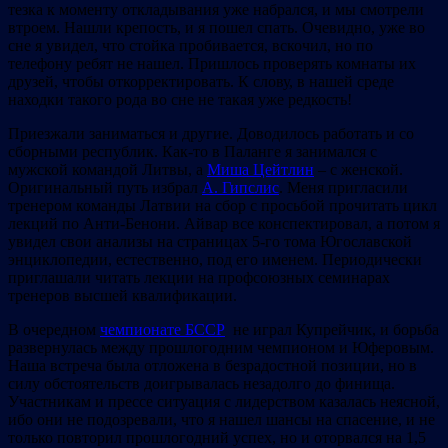
тезка к моменту откладывания уже набрался, и мы смотрели
втроем. Нашли крепость, и я пошел спать. Очевидно, уже во
сне я увидел, что стойка пробивается, вскочил, но по
телефону ребят не нашел. Пришлось проверять комнаты их
друзей, чтобы откорректировать. К слову, в нашей среде
находки такого рода во сне не такая уже редкость!
Приезжали заниматься и другие. Доводилось работать и со
сборными республик. Как-то в Паланге я занимался с
мужской командой Литвы, а
Миша Цейтлин
– с женской.
Оригинальный путь избрал
А. Гипслис
. Меня пригласили
тренером команды Латвии на сбор с просьбой прочитать цикл
лекций по Анти-Бенони. Айвар все конспектировал, а потом я
увидел свои анализы на страницах 5-го тома Югославской
энциклопедии, естественно, под его именем. Периодически
приглашали читать лекции на профсоюзных семинарах
тренеров высшей квалификации.
В очередном
чемпионате БССР
не играл Купрейчик, и борьба
развернулась между прошлогодним чемпионом и Юферовым.
Наша встреча была отложена в безрадостной позиции, но в
силу обстоятельств доигрывалась незадолго до финища.
Участникам и прессе ситуация с лидерством казалась неясной,
ибо они не подозревали, что я нашел шансы на спасение, и не
только повторил прошлогодний успех, но и оторвался на 1,5