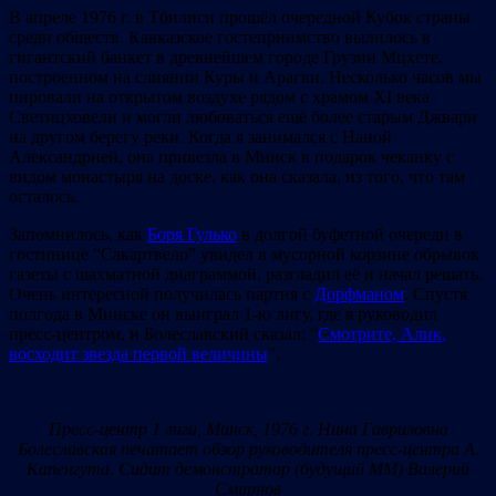
В апреле 1976 г. в Тбилиси прошёл очередной Кубок страны
среди обществ. Кавказское гостеприимство вылилось в
гигантский банкет в древнейшем городе Грузии Мцхете,
построенном на слиянии Куры и Арагви. Несколько часов мы
пировали на открытом воздухе рядом с храмом XI века
Светицховели и могли любоваться ещё более старым Джвари
на другом берегу реки. Когда я занимался с Наной
Александрией, она привезла в Минск в подарок чеканку с
видом монастыря на доске, как она сказала, из того, что там
осталось.
Запомнилось, как
Боря Гулько
в долгой буфетной очереди в
гостинице “Сакартвело” увидел в мусорной корзине обрывок
газеты с шахматной диаграммой, разгладил её и начал решать.
Очень интересной получилась партия с
Дорфманом
. Спустя
полгода в Минске он выиграл 1-ю лигу, где я руководил
пресс-центром, и Болеславский сказал: “
Смотрите, Алик,
восходит звезда первой величины
”.
Пресс-центр 1 лиги, Минск, 1976 г. Нина Гавриловна
Болеславская печатает обзор руководителя пресс-центра А.
Капенгута. Сидит демонстратор (будущий ММ) Валерий
Смирнов