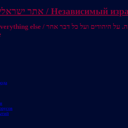
Independent Israeli site / אתר ישראלי עצמאי 
מישראל לאוסטרליה / От Израиля до
е
рода
ми
орусов
ытий