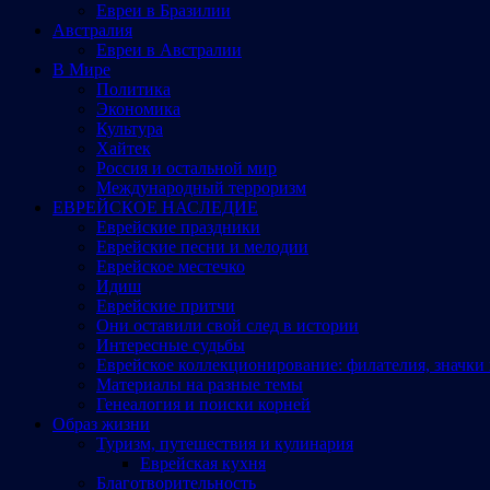
Евреи в Бразилии
Австралия
Евреи в Австралии
В Мире
Политика
Экономика
Культура
Хайтек
Россия и остальной мир
Международный терроризм
ЕВРЕЙСКОЕ НАСЛЕДИЕ
Еврейские праздники
Еврейские песни и мелодии
Еврейское местечко
Идиш
Еврейские притчи
Они оставили свой след в истории
Интересные судьбы
Еврейское коллекционирование: филателия, значки 
Материалы на разные темы
Генеалогия и поиски корней
Образ жизни
Туризм, путешествия и кулинария
Еврейская кухня
Благотворительность