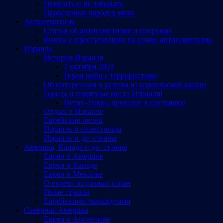
Помнить и не забывать
Праведники народов мира
Антисемитизм
Статьи об антисемитизме и погромах
Факты о преступлениях на почве антисемитизма
Израиль
История Израиля
7 октября 2023
Герои войн с террористами
Об интересном и разном из израильской жизни
Города и памятные места Израиляl
Петах-Тиква: прошлое и настоящее
Отдых в Израиле
Еврейские песни
Израиль и палестинцы
Израиль и др. страны
Америка, Канада и др. страны
Евреи в Америке
Евреи в Канаде
Евреи в Мексике
О евреях из разных стран
Иные страны
Еврейскими маршрутами
Северная Америка
Евреи в Аргентине