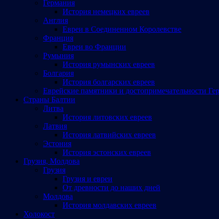
Германия
История немецких евреев
Англия
Евреи в Соединенном Королевстве
Франция
Евреи во Франции
Румыния
История румынских евреев
Болгария
История болгарских евреев
Еврейские памятники и достопримечательности Ге
Страны Балтии
Литва
История литовских евреев
Латвия
История латвийских евреев
Эстония
История эстонских евреев
Грузия, Молдова
Грузия
Грузия и евреи
От древности до наших дней
Молдова
История молдавских евреев
Холокост