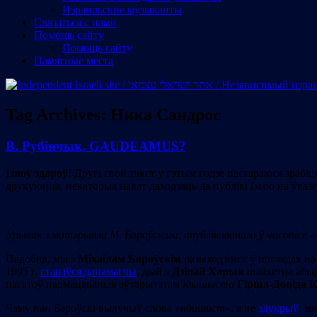
Израильские музыканты
Cвязаться с нами
Помощь сайту
Помощь сайту
Памятные места
Tag Archives:
Ника Сандрос
В. Рубінчык. GAUDEAMUS?
Ізноў здароў!
Другі свой тэкст у гэтым годзе пастараюся зрабіц
друкуюцца, некаторыя нават даходзяць да публікі (маю на ўвазе
Урывак з матэрыяла М. Бароўскага, апублікаванага ў часопісе «
Падобна, мы з
Міхаілам Бароўскім
разыходзімся ў поглядах на 
1995 г.
стараўся дапамагчы
, дый з
Дзінай Харык
шляхетна абыхо
пагатоў падмацаваныя аўтарытэтам
ідышыста
Гірша-Довіда 
Чаму пан Бароўскі вылучыў слова «
идишист
», я не
здукрыў
: з