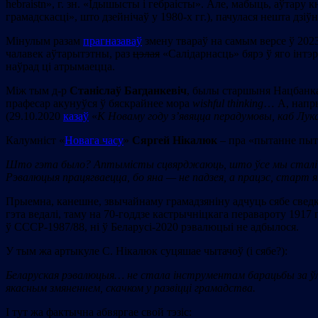
hebraistn», г. зн. «Ідышысты і гебраісты». Але, мабыць, аўтар
грамадскасці», што дзейнічаў у 1980-х гг.), пачулася нешта дз
Мінулым разам
прагназаваў
змену твараў на самым версе ў 2023
чалавек аўтарытэтны, раз
цэлая
«Салідарнасць» бярэ ў яго інтэ
наўрад ці атрымаецца.
Між тым д-р
Станіслаў Багданкевіч
, былы старшыня Нацбанка 
прафесар акунуўся ў бяскрайнее мора
wishful thinking
… А, напры
(29.10.2020
казаў
«
К Новаму году з’явяцца перадумовы, каб Лук
Калумніст «
Новага часу
»
Сяргей Нікалюк
– пра «пытанне пыта
Што гэта было? Аптымісты сцвярджаюць, што ўсе мы сталі све
Рэвалюцыя працягваецца, бо яна — не падзея, а працэс, старт 
Прыемна, канешне, звычайнаму грамадзяніну адчуць сябе сведкам 
гэта ведалі, таму на 70-годдзе кастрычніцкага перавароту 1917
ў СССР-1987/88, ні ў Беларусі-2020 рэвалюцыі не адбылося.
У тым жа артыкуле С. Нікалюк суцяшае чытачоў (і сябе?):
Беларуская рэвалюцыя… не стала інструментам барацьбы за ўла
якасным змяненнем, скачком у развіцці грамадства.
І тут жа фактычна абвяргае свой тэзіс: