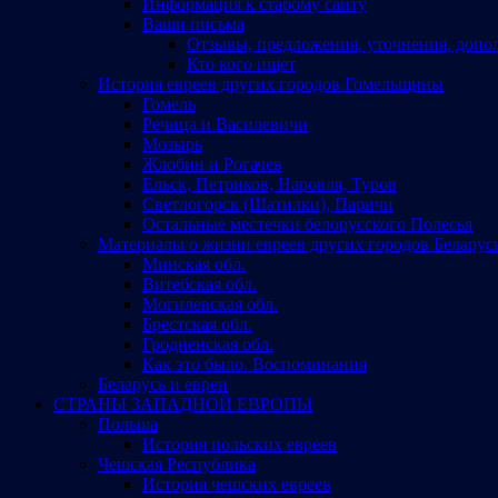
Информация к старому сайту
Ваши письма
Отзывы, предложения, уточнения, допо
Кто кого ищет
История евреев других городов Гомельщины
Гомель
Речица и Василевичи
Мозырь
Жлобин и Рогачев
Ельск, Петриков, Наровля, Туров
Светлогорск (Шатилки), Паричи
Остальные местечки белорусского Полесья
Материалы о жизни евреев других городов Беларус
Минская обл.
Витебская обл.
Могилевская обл.
Брестская обл.
Гродненская обл.
Как это было. Воспоминания
Беларусь и евреи
СТРАНЫ ЗАПАДНОЙ ЕВРОПЫ
Польша
История польских евреев
Чешская Республика
История чешских евреев