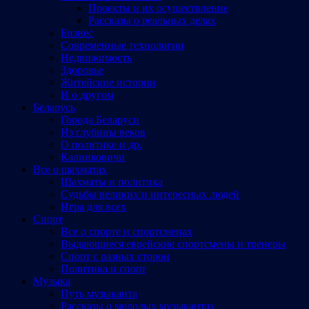
Проекты и их осуществление
Рассказы о реальных делах
Бизнес
Современные технологии
Недвижимость
Здоровье
Житейские истории
И о другом
Беларусь
Города Беларуси
Из глубины веков
О политике и др.
Калинковичи
Все о шахматах
Шахматы и политика
Судьбы великих и интересных людей
Игра для всех
Спорт
Все о спорте и спортсменах
Выдающиеся еврейские спортсмены и тренеры
Спорт с разных сторон
Политика и спорт
Музыка
Путь музыканта
Рассказы о молодых музыкантах