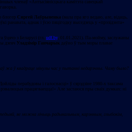
іх іншых членаў «Антысіянісцкага камітэта савецкай
гаворка.
о блогер
Сяргей Лаўрыненка
(мала пра яго ведаю, але, відаць,
кі ранавата, аднак і ўсю пяцігодку выседзець у «прэзідэнта»
 ўцячэ з Беларусі (гл.
udf.by
, 01.01.2021). Па-мойму, заслужаны
ны дзеяч
Уладзімір Ганчарык
даўно ў тым моры плавае
ў жа ў квадраце мінулы час у пытанні недарэчны. Чаму было?
«Дойліды перабудовы і галоснасці» ў сярэдзіне 1980-х таксама
: рэвалюцыя працягваецца!» Але застаюся пры сваіх думках: ні
іпедыяй, яе можна лічыць радыкальным, карэнным, глыбокім,