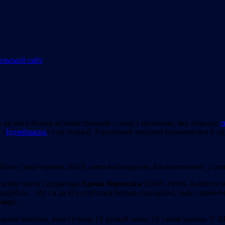
ь як мага больш аптымістычным – таму і загаловак, які, паводле
п
 «
Іудзейнасць
» i не толькі). З асобнымі тэкстамі пазнаёміліся 
Sov
а» (май
-чэрвень 2020), што выдаецца на Атлантшчыне, у 
асобу паэта і рэдактара
Арона Вяргеліса
(1918–1999). Асабіста м
дзіўся… Ну, і я да яго стаўлюся больш спагадліва, чым «таямніч
Каца
).
выклая лексема, якая гучыць і ў рускай мове, і ў самім ідышы. 