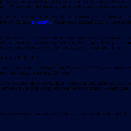
у кнігі «Адшчапенцы» (з выкрыццём не аднаго Вяргеліса, а і мног
іўнае… Пра зрухі ва ўспрыманні элементаў мовы сёння шчэ пойдзе 
 г. або нават у другой палове 2022 г. Прыемна было ўбачыць, шт
рв’ю) 06.01.2021
выказаўся
ў падобным ключы: 2021-ы – для адстаў
і Аб’яднанай грамадзянскай партыі, чакае, што Лукашэнка сёлета
клад, «адзіны» кандыдат на выбарах-2001, партыйна-прафсаюз
ашэнка пакінуў уладу
»; ну, «Белсат» ведае, каго запрашаць :))
нняў» (05.01.2021):
дкамі, а многія і ўдзельнікамі, РЭ-ВА-ЛЮ-ЦЫІ. Для аптыміста
якому быў дадзены летам 2020 года.
(а месцамі нават удзельнікам :)) чагосьці вялікага і светлага. 
 г. запускалі ў інфапрастору жвавыя лозунгі кшталту «Перабудова
ду ў рэжыме «тут і цяпер». Аднак, у поўнай адпаведнасці з Вік