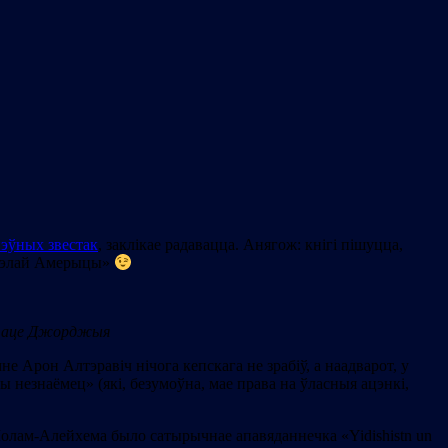
эўных звестак
, заклікае радавацца. Анягож: кнігі пішуцца,
ў «цэлай Амерыцы»
штаце Джорджыя
не Арон Алтэравіч нічога кепскага не зрабіў, а наадварот, у
ы незнаёмец» (які, безумоўна, мае права на ўласныя ацэнкі,
У Шолам-Алейхема было сатырычнае апавяданнечка «Yidishistn un