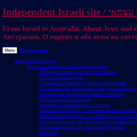
From Israel to Australia. About Jews and everything else / . על היהודים ועל כל דבר אחר
Австралии. О евреях и обо всем на свет
Skip to content
Menu
Еврейская Беларусь
История евреев Калинкович и района
История калинковичского еврейства
Послевоенная жизнь
Сохраним в памяти дом и его обитателей
Вспомним тех, кто оставил след в истории го
Интересные материалы наших земляков
Воспоминания земляков
История калинковичского спорта
Знаменитые евреи с калинковичскими корня
Вспомним трагически погибших евреев и бел
Поздравления по случаю знаменательных соб
Еврейская жизнь в Калинковичах сейчас
Озаричи