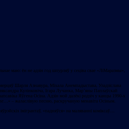
льнае маю: ён не адзін год шпурляў у сеціва свае «ЛіМаразмы»,
д смерцяў Шарля Азнавура, Міхала Анемпадыстава, Уладзіслава
Аляксандра Кулінковіча, Ігара Лучанка, Мар’яны Паплаўскай
псавіка Яўгена Осіна. Адзін мой далёкі родзіч у канцы 1990-х
те
…» – жаласлівую песню, раскручаную менавіта Осіным.
і яўрэйскіх імігрантаў, «падняўся» на маляванні коміксаў…