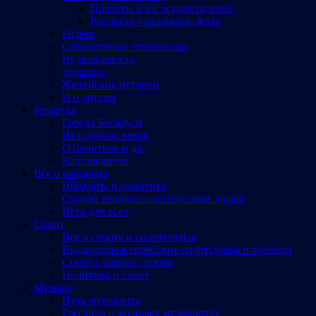
Проекты и их осуществление
Рассказы о реальных делах
Бизнес
Современные технологии
Недвижимость
Здоровье
Житейские истории
И о другом
Беларусь
Города Беларуси
Из глубины веков
О политике и др.
Калинковичи
Все о шахматах
Шахматы и политика
Судьбы великих и интересных людей
Игра для всех
Спорт
Все о спорте и спортсменах
Выдающиеся еврейские спортсмены и тренеры
Спорт с разных сторон
Политика и спорт
Музыка
Путь музыканта
Рассказы о молодых музыкантах