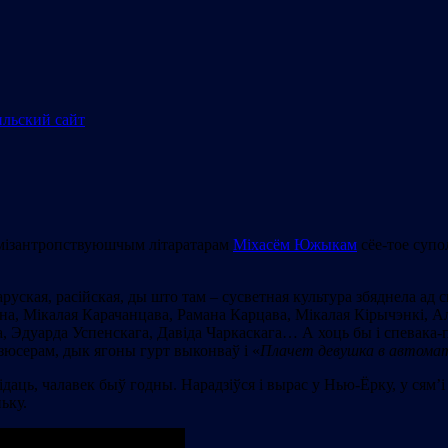
 мізантропствуюшчым літаратарам
Міхасём Южыкам
сёе-тое супо
ларуская, расійская, ды што там – сусветная культура збяднела а
зона, Мікалая Карачанцава, Рамана Карцава, Мікалая Кірычэнкі, 
Эдуарда Успенскага, Давіда Чаркаскага… А хоць бы і спевака-па
зюсерам, дык ягоны гурт выконваў і «
Плачет девушка в автома
ідаць, чалавек быў годны. Нарадзіўся і вырас у Нью-Ёрку, у сям’
ьку.