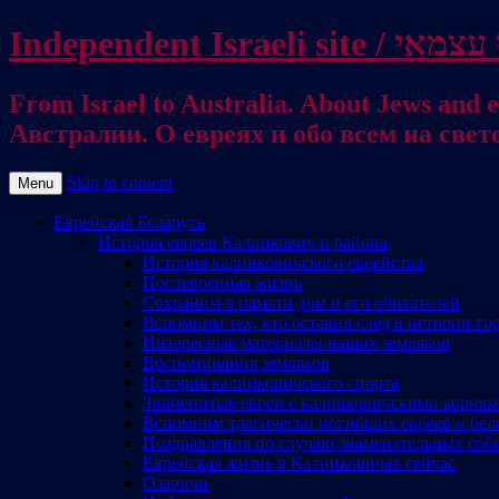
From Israel to Australia. About Jews and everything else / . על היהודים ועל כל דבר אחר
Австралии. О евреях и обо всем на свет
Skip to content
Menu
Еврейская Беларусь
История евреев Калинкович и района
История калинковичского еврейства
Послевоенная жизнь
Сохраним в памяти дом и его обитателей
Вспомним тех, кто оставил след в истории го
Интересные материалы наших земляков
Воспоминания земляков
История калинковичского спорта
Знаменитые евреи с калинковичскими корня
Вспомним трагически погибших евреев и бел
Поздравления по случаю знаменательных соб
Еврейская жизнь в Калинковичах сейчас
Озаричи