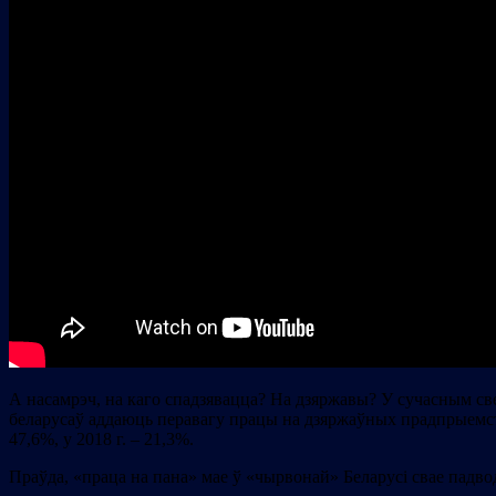
А насамрэч, на каго спадзявацца? На дзяржавы? У сучасным св
беларусаў аддаюць перавагу працы на дзяржаўных прадпрыемс
47,6%, у 2018 г. – 21,3%.
Праўда, «праца на пана» мае ў «чырвонай» Беларусі свае падводн