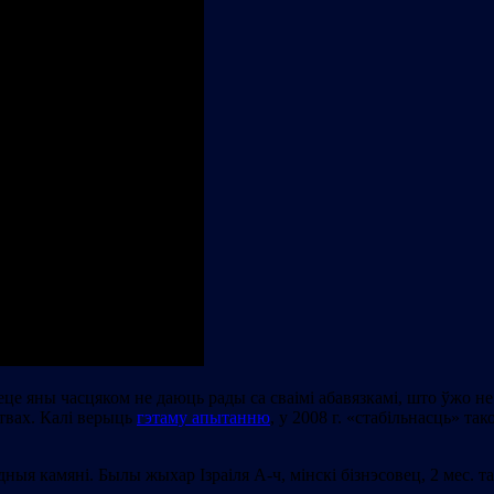
еце яны часцяком не даюць рады са сваімі абавязкамі, што ўжо 
твах. Калі верыць
гэтаму апытанню
, у 2008 г. «стабільнасць» та
ыя камяні. Былы жыхар Ізраіля А-ч, мінскі бізнэсовец, 2 мес. та