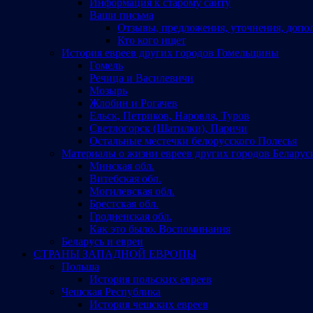
Информация к старому сайту
Ваши письма
Отзывы, предложения, уточнения, допо
Кто кого ищет
История евреев других городов Гомельщины
Гомель
Речица и Василевичи
Мозырь
Жлобин и Рогачев
Ельск, Петриков, Наровля, Туров
Светлогорск (Шатилки), Паричи
Остальные местечки белорусского Полесья
Материалы о жизни евреев других городов Беларус
Минская обл.
Витебская обл.
Могилевская обл.
Брестская обл.
Гродненская обл.
Как это было. Воспоминания
Беларусь и евреи
СТРАНЫ ЗАПАДНОЙ ЕВРОПЫ
Польша
История польских евреев
Чешская Республика
История чешских евреев