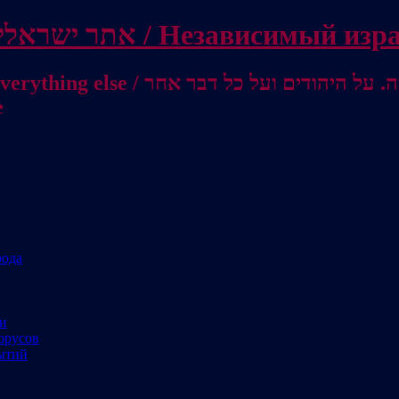
Independent Israeli site / אתר ישראלי עצמאי 
מישראל לאוסטרליה / От Израиля до
е
рода
ми
орусов
ытий