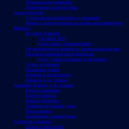
Помнить и не забывать
Праведники народов мира
Антисемитизм
Статьи об антисемитизме и погромах
Факты о преступлениях на почве антисемитизма
Израиль
История Израиля
7 октября 2023
Герои войн с террористами
Об интересном и разном из израильской жизни
Города и памятные места Израиляl
Петах-Тиква: прошлое и настоящее
Отдых в Израиле
Еврейские песни
Израиль и палестинцы
Израиль и др. страны
Америка, Канада и др. страны
Евреи в Америке
Евреи в Канаде
Евреи в Мексике
О евреях из разных стран
Иные страны
Еврейскими маршрутами
Северная Америка
Евреи в Аргентине