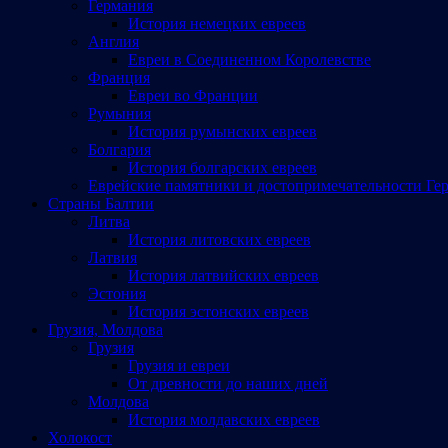
Германия
История немецких евреев
Англия
Евреи в Соединенном Королевстве
Франция
Евреи во Франции
Румыния
История румынских евреев
Болгария
История болгарских евреев
Еврейские памятники и достопримечательности Ге
Страны Балтии
Литва
История литовских евреев
Латвия
История латвийских евреев
Эстония
История эстонских евреев
Грузия, Молдова
Грузия
Грузия и евреи
От древности до наших дней
Молдова
История молдавских евреев
Холокост