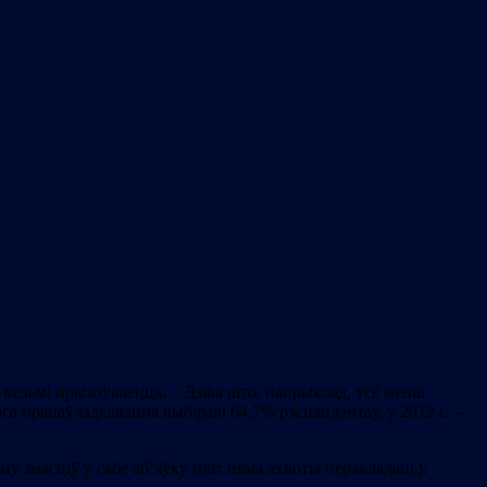
не вельмі прыхоўваецца… Дзіва што, напрыклад, усё менш
кога працаўладкавання выбіралі 64,7% рэспандэнтаў, у 2012 г. –
му змясціў у сябе аб’яўку (нат няма ахвоты перакладаць):