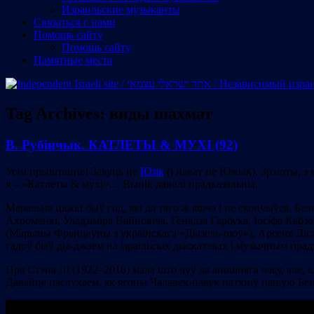
Израильские музыканты
Cвязаться с нами
Помощь сайту
Помощь сайту
Памятные места
Tag Archives:
виды шахмат
В. Рубінчык. КАТЛЕТЫ & МУХІ (92)
Усім прывітанне! Завуць не
Юзік
(і нават не Южык). Зрэшты, з
я – «Катлеты & мухі»… Вынік даволі прадказальны.
Маральна цяжкі быў год, які да таго ж яшчэ і не скончыўся. Бе
Ахроменкі, Уладзіміра Вайновіча, Генадзя Гарбука, Іосіфа Каб
(Марыны Францаўны з украінскага «Дызель-шоў»), Арсеня Ліса, 
гадоў быў ды-джэем на ізраільскіх дыскатэках і музычным прад
Пра Стэна Лі (1922–2018) мала што чуў да апошняга часу, але, в
Давайце паслухаем, як ягоны Чалавек-павук натхніў нашую Бен