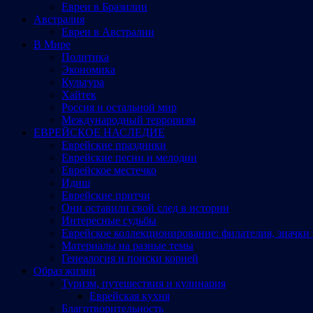
Евреи в Бразилии
Австралия
Евреи в Австралии
В Мире
Политика
Экономика
Культура
Хайтек
Россия и остальной мир
Международный терроризм
ЕВРЕЙСКОЕ НАСЛЕДИЕ
Еврейские праздники
Еврейские песни и мелодии
Еврейское местечко
Идиш
Еврейские притчи
Они оставили свой след в истории
Интересные судьбы
Еврейское коллекционирование: филателия, значки 
Материалы на разные темы
Генеалогия и поиски корней
Образ жизни
Туризм, путешествия и кулинария
Еврейская кухня
Благотворительность