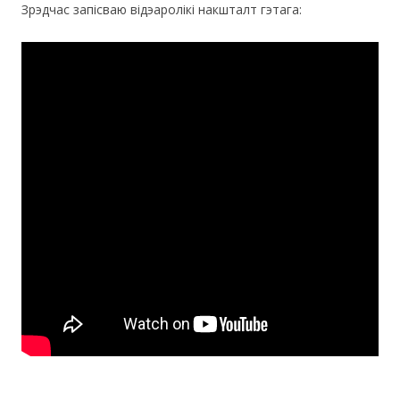
Зрэдчас запісваю відэаролікі накшталт гэтага: