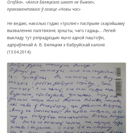
Grafika
». «Алеся Бяляцкага шмат не бывае»,
пракаментавалі ў газеце «Новы час»
Не ведаю, наколькі гэдакі «тролінг» паспрыяе скарэйшаму
вызваленню палітвязня; зрэшты, чаго гадаць… Лепей
выкладу тут рэпрадукцыю яшчэ адной паштоўкі,
адпраўленай А. В. Бяляцкім з бабруйскай калоніі
(13.04.2014):