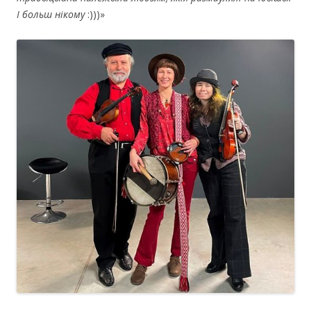
І больш нікому
:)))»