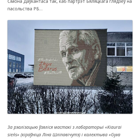
Сімона Даўкантаса так, каб партрэт Бяляцкага глядзеў на
пасольства РБ…
За рэалізацыю ўзяліся мастакі з лабараторыі «
Kiaurai
sie
ń
s
» (кіраўніца Ліна Шліпавічутэ) і калектыва «
Gyva