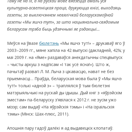
Таму не на іх, а на рускай мове вядзецца амаль уся
культурна-асветніцкая праца, друкуюцца кнігі, выходзяць
газеты, за выключэннем невялічкай беларускамоўнай
газеты
«Мы яшчэ тут», за што нацыянальна-свядомым
беларусам трэба быць удзячнымі яе рэдакцыі…
Меўся на ўвазе
бюлетэнь
«Мы яшчэ тут!» – друкаваў яго ў
2003–2009 гг., мяне хапіла на 42 выпускі (дакладней, 42¼; у
маі 2009 г. на «Яме» раздаваўся анекдатычны спецвыпуск
– чысты аркуш з надпісам «І так усё ясна!»). Што ж,
пачытаў развагі Л. М. Лыча з цікавасцю, нават не без
прыемнасці… Праўда, беларуская мова была ў «Мы яшчэ
тут!» толькі «адной з» – трапляліся ў тым бюлетэні
матэрыяльчыкі на рускай ды ідышы. Дый кніг з «яўрэйскім
зместам» па-беларуску з’явілася к 2012 г. не зусім ужо
мізэр; сам выдаў «На яўрэйскія тэмы» і «На ізраільскія
тэмы» (Мінск: Шах-плюс, 2011).
Апошнія пару гадоў далёкі я ад выдавецкіх клопатаў.