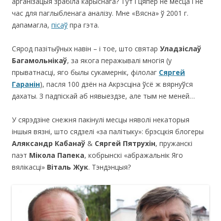
арганізацыя зрабіла карыснага? Тут і цяпер не месца і не
час для паглыбленага аналізу. Мне «Вясна» ў 2001 г.
дапамагла,
пісаў
пра гэта.
Сярод пазітыўных навін – і тое, што святар
Уладзіслаў
Багамольнікаў
, за якога перажывалі многія (у
прыватнасці, яго былы сукамернік, філолаг
Сяргей
Гаранін
), пасля 100 дзён на Акрэсціна ўсё ж вярнуўся
дахаты. З падпіскай аб нявыездзе, але тым не меней…
У сярэдзіне снежня пакінулі месцы няволі некаторыя
іншыя вязні, што сядзелі «за палітыку»: брэсцкія блогеры
Аляксандр Кабанаў
&
Сяргей Пятрухін
, пружанскі
паэт
Мікола Папека
, кобрынскі «абражальнік Яго
вялікасці»
Віталь Жук
. Тэндэнцыя?