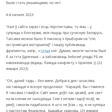
были стать решающими, но нет.
А в начале 2023:
“Калі ў сайта зараз і ёсць перспектывы, то яны – у
супрацы з блогерамі, якія пішуць пра сучасную Беларусь.
Таксама можна было б пакласці з прыборам на “спіс
экстрэмісцкіх матэрыялаў” і паціху публікаваць
фрагменты, напр., з
гэтых
кніг. Думаю, многія чытачы былі
б за гэта ўдзячныя – а заблакаваць belisrael улады РБ не
наважваюцца (відаць, баяцца канфлікту з Ізраілем ;)) (22
января 2023)
“OK, далей тады – без мяне. Добрага дня і шчасліва
заставацца! и вскоре продолжил: “Карацей, Вы стаміліся.
Я таксама стаміўся. Сайт мяне доўгі час цікавіў, але свет
на ім клінам не сыходзіцца. Сем з нечым гадоў пісаў, як
умеў, і многім падабалася. А што не ўсім – ну, я не купюра
з партрэтам Франкліна. Бывайце здаровы. (23 января