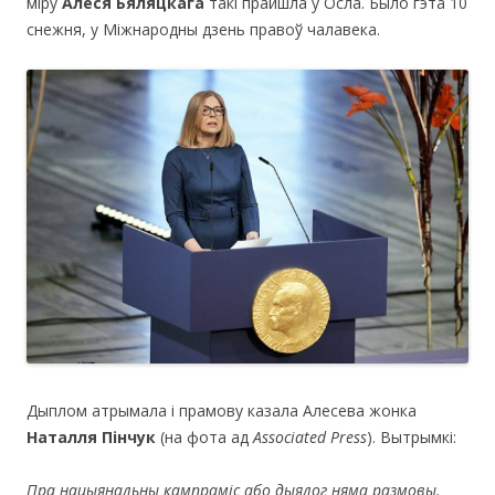
міру
Алеся Бяляцкага
такі прайшла ў Осла. Было гэта 10
снежня, у Міжнародны дзень правоў чалавека.
Дыплом атрымала і прамову казала Алесева жонка
Наталля Пінчук
(на фота ад
Associated
Press
). Вытрымкі:
Пра нацыянальны кампраміс або дыялог няма размовы.