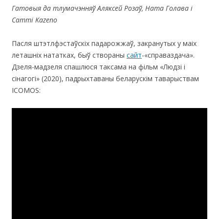
Гатовыя да тлумачэнняў Аляксей Розаў, Ната Голава і
Cammi
Kazeno
Пасля штэтлфэстаўскіх падарожжаў, закранутых у маіх
леташніх нататках, быў створаны
сайт
-«справаздача».
Дзеля-мадзеля спашлюся таксама на фільм «Людзі і
сінагогі» (2020), падрыхтаваны беларускім таварыствам
ІСОMOS: