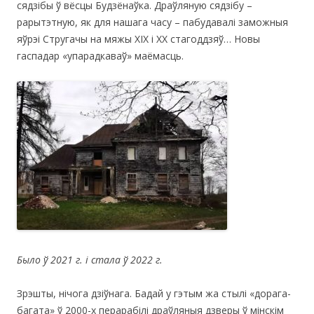
сядзібы ў вёсцы Будзёнаўка. Драўляную сядзібу –
рарытэтную, як для нашага часу – пабудавалі заможныя
яўрэі Стругачы на мяжы ХІХ і ХХ стагоддзяў… Новы
гаспадар «упарадкаваў» маёмасць.
Было ў 2021 г. і стала ў 2022 г.
Зрэшты, нічога дзіўнага. Бадай у гэтым жа стылі «дорага-
багата» ў 2000-х перарабілі драўляныя дзверы ў мінскім