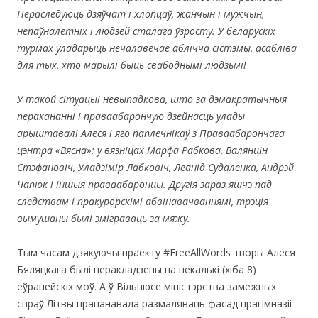
Пераследуюць дзяўчат і хлопцаў, жанчын і мужчын,
непаўналетніх і людзей сталага ўзросту. У беларускіх
турмах уладарыць нечалавечае аблічча сістэмы, асабліва
для тых, хто марылі быць свабоднымі людзьмі!
У такой сітуацыі невыпадкова, што за дэмакратычныя
перакананні і праваабарончую дзейнасць улады
арыштавалі Алеся і яго паплечнікаў з Праваабарончага
цэнтра «Вясна»: у вязніцах Марфа Рабкова, Валянцін
Стэфановіч, Уладзімір Лабковіч, Леанід Судаленка, Андрэй
Чапюк і іншыя праваабаронцы. Другія зараз яшчэ пад
следствам і пракурорскімі абвінавачваннямі, трэція
вымушаны былі эміграваць за мяжу.
Тым часам дзякуючы праекту #FreeAllWords творы Алеся
Бяляцкага былі перакладзены на некалькі (хіба 8)
еўрапейскіх моў. А ў Вільнюсе міністэрства замежных
спраў Літвы прапанавала размаляваць фасад прагімназіі