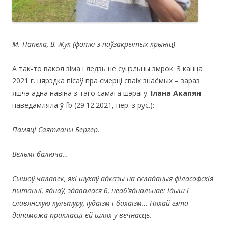
М. Папека, В. Жук (фоткі з паўзакрытых крыніц)
А так-то вакол зіма і ледзь не суцэльны змрок. З канца
2021 г. нярэдка пісаў пра смерці сваіх знаёмых – зараз
яшчэ адна навіна з таго самага шэрагу.
Ілана Акапян
паведамляла ў fb (29.12.2021, пер. з рус.):
Памяці Святланы Бергер.
Вельмі балюча…
Сышоў чалавек, які шукаў адказы на складаныя філасофскія
пытанні, яднаў, здавалася б, неаб’яднальнае: ідыш і
славянскую культуру, іудаізм і бахаізм… Няхай гэта
дапаможа пракласці ёй шлях у вечнасць.