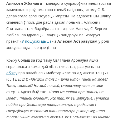
Аляксея Жбанава
– маладога супрацоўніка міністэрства
замежных спраў, аматара спеваў на ідышы, якому С. Б.
дапамагала арганізоўваць імпрэзы. На адваротным шляху
спыніліся ў полі, дзе расла дзікая яблыня… Аляксей і
Святлана сталі бадзёра латашыць яе. Наогул, С. Бергер
любіла і вандраваць, і ладзіць вандроўкі па Беларусі:
праект «
У пошуках ідыша
» з
Алесем Астравухам
у ролі
экскурсавода – яе дзецішча.
Крыху больш за год таму Святлана Аронаўна яшчэ
спрачалася з камандай «Штэтлфэста», рэагуючы на
аб’яву
пра анлайнавы майстар-клас па «ідышскім танцы»
(05.12.2021): «
Ідышскі танец – гэта што? Танец
на
мове
?
Танец
словамі
?
На
мой
погляд
,
словаспалучэнне
не
мае
сэнсу
…
» Адказ быў такі: «
Г
эта менавіта пра “танец на
мове” і “танец словамі”. Усё так, як вы мяркуеце. Гутарка
пойдзе пра ўнікальную танцавальную традыцыю і
спецыфічную жэставую танцавальную рыторыку, што
традыцыйна належыла людзям, якія размаулялі на ідышы.