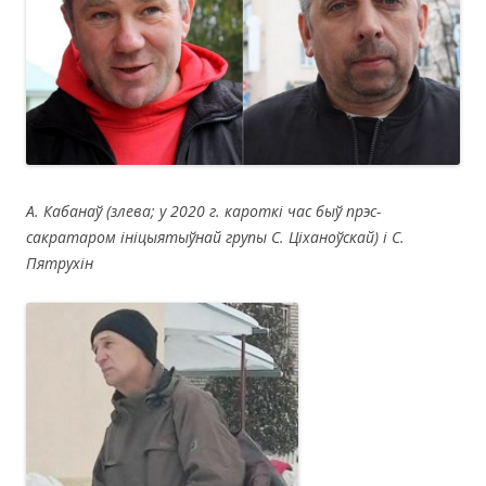
А. Кабанаў (злева; у 2020 г. кароткі час быў прэс-
сакратаром ініцыятыўнай групы С. Ціханоўскай) і С.
Пятрухін