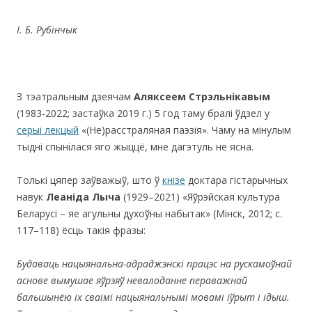
І
.
Б
.
Рубінчык
З тэатральным дзеячам
Аляксеем Стрэльнікавым
(1983-2022; застаўка 2019 г.) 5 год таму бралі ўдзел у
серыі лекцый
«(Не)расстраляная паэзія». Чаму на мінулым
тыдні спынілася яго жыццё, мне дагэтуль не ясна.
Толькі цяпер заўважыў, што ў
кнізе
доктара гістарычных
навук
Леаніда Лыча
(1929–2021) «Яўрэйская культура
Беларусі – яе агульны духоўны набытак» (Мінск, 2012; с.
117–118) ёсць такія фразы:
Будаваць нацыянальна-адраджэнскі працэс на рускамоўнай
аснове вымушае яўрэяў невалоданне пераважнай
бальшынёю іх сваімі нацыянальнымі мовамі іўрыт і ідыш.