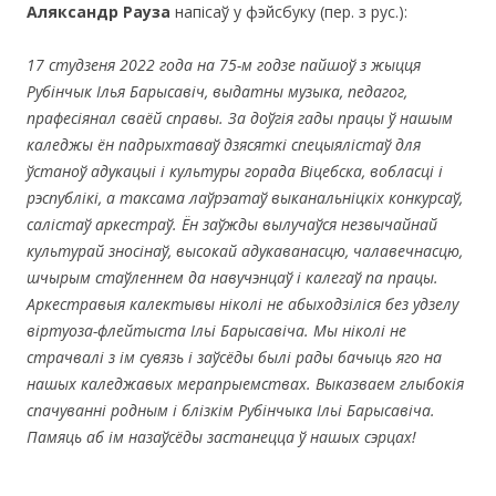
Аляксандр Рауза
напісаў у фэйсбуку (пер. з рус.):
17 студзеня 2022 года на 75-м годзе пайшоў з жыцця
Рубінчык Ілья Барысавіч, выдатны музыка, педагог,
прафесіянал сваёй справы. За доўгія гады працы ў нашым
каледжы ён падрыхтаваў дзясяткі спецыялістаў для
ўстаноў адукацыі і культуры горада Віцебска, вобласці і
рэспублікі, а таксама лаўрэатаў выканальніцкіх конкурсаў,
салістаў аркестраў. Ён заўжды вылучаўся незвычайнай
культурай зносінаў, высокай адукаванасцю, чалавечнасцю,
шчырым стаўленнем да навучэнцаў і калегаў па працы.
Аркестравыя калектывы ніколі не абыходзіліся без удзелу
віртуоза-флейтыста Ільі Барысавіча. Мы ніколі не
страчвалі з ім сувязь і заўсёды былі рады бачыць яго на
нашых каледжавых мерапрыемствах. Выказваем глыбокія
спачуванні родным і блізкім Рубінчыка Ільі Барысавіча.
Памяць аб ім назаўсёды застанецца ў нашых сэрцах!