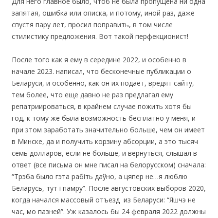
Для него главное было, чтоб не была пропущена ни одна
запятая, ошибка или описка, и потому, иной раз, даже
спустя пару лет, просил поправить, в том числе
стилистику предложения. Вот такой перфекционист!
После того как я ему в середине 2022, и особенно в
начале 2023. написал, что бесконечные публикации о
Беларуси, и особенно, как он их подает, вредят сайту,
тем более, что еще давно не раз предлагал ему
репатриироваться, в крайнем случае пожить хотя бы
год, к тому же была возможность бесплатно у меня, и
при этом заработать значительно больше, чем он имеет
в Минске, да и получить корзину абсорции, а это тысяч
семь долларов, если не больше, и вернуться, слышал в
ответ (все письма он мне писал на белорусском) сначала:
“Трэба было гэта рабiть даўно, а цяпер не…я люблю
Беларусь, тут i памру”. После августовских выборов 2020,
когда начался массовый отъезд из Беларуси: “Яшчэ не
час, мо пазней”. Уж казалось бы 24 февраля 2022 должны