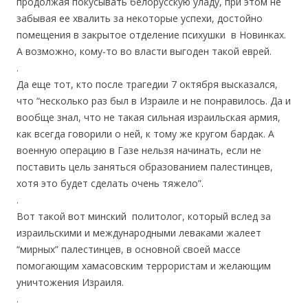
продолжая покусывать белорусскую уладу, при этом не
забывая ее хвалить за некоторые успехи, достойно
помещения в закрытое отделение психушки в Новинках.
А возможно, кому-то во власти выгоден такой еврей.
.
Да еще тот, кто после трагедии 7 октября высказался,
что “несколько раз был в Израиле и не понравилось. Да и
вообще знал, что не такая сильная израильская армия,
как всегда говорили о ней, к тому же кругом бардак. А
военную операцию в Газе нельзя начинать, если не
поставить цель заняться образованием палестинцев,
хотя это будет сделать очень тяжело”.
.
Вот такой вот минский политолог, который вслед за
израильскими и международными леваками жалеет
“мирных” палестинцев, в основной своей массе
помогающим хамасовским террористам и желающим
уничтожения Израиля.
.