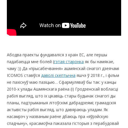
Абодва праекты фундаваліся з краін ЕС, але першы
падабаецца мне болей (
гэтая старонка
як бы намякае,
чаму :)) Да «прысабечвання» ашмянскай сінагогі дзеячамі
ІСОMOS ставіўся
даволі скептычна
яшчэ ў 2018 г., і фільм
не пахіснуў маю пазіцыю… Сфармуляваў бы так: у канцы
2010-х улады Ашмянскага раёна (і) Гродзенскай вобласці
рабілі выгляд, што іх цікавіць стары будынак сінагогі ды
планы, падтрыманыя літоўскімі дабрадзеямі; грамадскія
актывісты рабілі выгляд, што давяраюць уладам. Як
насамрэч у названым раёне дбаюць пра «яўрэйскую
спадчыну», красамоўна паказала гісторыя з перабудовай