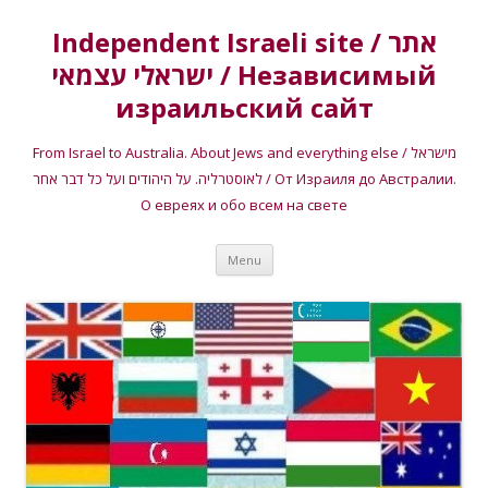
Independent Israeli site / אתר
ישראלי עצמאי / Независимый
израильский сайт
From Israel to Australia. About Jews and everything else / מישראל
לאוסטרליה. על היהודים ועל כל דבר אחר / От Израиля до Австралии.
О евреях и обо всем на свете
Skip
Menu
to
content