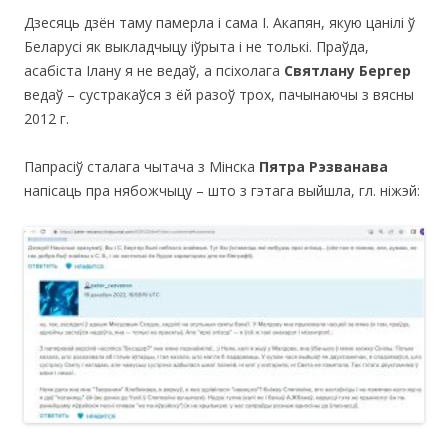
Дзеcяць дзён таму памерла і сама І. Акапян, якую цанілі ў
Беларусі як выкладчыцу іўрыта і не толькі. Праўда,
асабіста Ілану я не ведаў, а псіхолага
Святлану Бергер
ведаў – сустракаўся з ёй разоў трох, пачынаючы з вясны
2012 г.
Папрасіў сталага чытача з Мінска
Пятра Рэзванава
напісаць пра нябожчыцу – што з гэтага выйшла, гл. ніжэй: