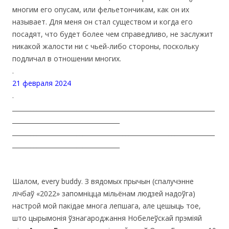
многим его опусам, или фельетончикам, как он их
называет. Для меня он стал существом и когда его
посадят, что будет более чем справедливо, не заслужит
никакой жалости ни с чьей-либо стороны, поскольку
подличал в отношении многих.
.
21 февраля 2024
.
__________________________________________________________________
___________________________________
__________________________________________________________________
___________________________________
Шалом, every buddy. З вядомых прычын (спалучэнне
лічбаў «2022» запомніцца мільёнам людзей надоўга)
настрой мой пакідае многа лепшага, але цешыць тое,
што цырымонія ўзнагароджання Нобелеўскай прэміяй