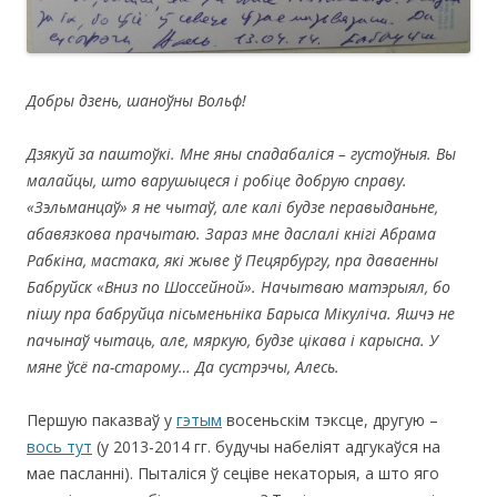
Добры дзень, шаноўны Вольф!
Дзякуй за паштоўкі. Мне яны спадабаліся – густоўныя. Вы
малайцы, што варушыцеся і робіце добрую справу.
«Зэльманцаў» я не чытаў, але калі будзе перавыданьне,
абавязкова прачытаю. Зараз мне даслалі кнігі Абрама
Рабкіна, мастака, які жыве ў Пецярбургу, пра даваенны
Бабруйск «Вниз по Шоссейной». Начытваю матэрыял, бо
пішу пра бабруйца пісьменьніка Барыса Мікуліча. Яшчэ не
пачынаў чытаць, але, мяркую, будзе цікава і карысна. У
мяне ўсё па-старому… Да сустрэчы, Алесь.
Першую паказваў у
гэтым
восеньскім тэксце, другую –
вось тут
(у 2013-2014 гг. будучы набеліят адгукаўся на
мае пасланні). Пыталіся ў сеціве некаторыя, а што яго