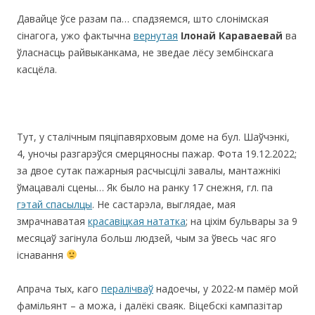
Давайце ўсе разам па… спадзяемся, што слонімская
сінагога, ужо фактычна
вернутая
Ілонай Караваевай
ва
ўласнасць райвыканкама, не зведае лёсу зембінскага
касцёла.
Тут, у сталічным пяціпавярховым доме на бул. Шаўчэнкі,
4, уночы разгарэўся смерцяносны пажар. Фота 19.12.2022;
за двое сутак пажарныя расчысцілі завалы, мантажнікі
ўмацавалі сцены… Як было на ранку 17 снежня, гл. па
гэтай спасылцы
. Не састарэла, выглядае, мая
змрачнаватая
красавіцкая нататка
; на ціхім бульвары за 9
месяцаў загінула больш людзей, чым за ўвесь час яго
існавання
Апрача тых, каго
пералічваў
надоечы, у 2022-м памёр мой
фамільянт – а можа, і далёкі сваяк. Віцебскі кампазітар