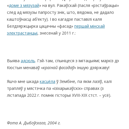
«
доме з мязузай
» на вул. Ракаўскай (пасля «рэстаўрацыі»
след ад мязузы папросту знік, што, вядома, не дадало
каштоўнасці аб’екту). І во кагадзе паставілі каля
Белдзяржцырка цацачны «фасад»
першай мінскай
электрастанцыі
, знесенай у 2011 г.:
Выява
адсюль
. Гэй-там, спыніцеся з імітацыямі; маркіз дэ
Кюстын менаваў «
краінай фасадаў
» іншую дзяржаву!
Яшчэ мне шкада
касцёла
ў Зембіне, па якім лазіў, калі
трапляў у мястэчка па «ізіхарыкаўскіх» справах (з
лістапада 2022 г. помнік гісторыі ХVIII-XIX стст. – усё).
Фота А. Дыбоўскага, 2004 г.