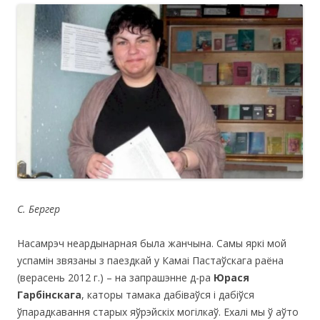
C
. Бергер
Насамрэч неардынарная была жанчына. Самы яркі мой
успамін звязаны з паездкай у Камаі Пастаўскага раёна
(верасень 2012 г.) – на запрашэнне д-ра
Юрася
Гарбінскага
, каторы тамака дабіваўся і дабіўся
ўпарадкавання старых яўрэйскіх могілкаў. Ехалі мы ў аўто