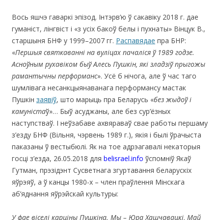
Вось яшчэ гаваркі эпізод. Інтэрв’ю ў сакавіку 2018 г. дае
гуманіст, лінгвіст і «з усіх бакоў белы і пухнаты» Вінцук В.,
старшыня БНФ у 1999–2007 гг.
Распавядае
пра БНР:
«
Першыя святкаванні на вуліцах пачаліся ў 1989 годзе.
Асноўным рухавіком быў Алесь Пушкін, які зладзіў прыгожы
рамантычны перформанс
». Усё б нічога, але ў час таго
шумлівага несанкцыянаванага перформансу мастак
Пушкін
заявіў
, што марыць пра Беларусь «
без жыдоў і
камуніста
ў»… Быў асуджаны, але без сур’ёзных
наступстваў. І неўзабаве ахвяраваў свае работы першаму
з’езду БНФ (Вільня, чэрвень 1989 г.), якія і былі ўрачыста
паказаны ў вестыбюлі. Як на тое адрэагавалі некаторыя
госці з’езда, 26.05.2018 для
belisrael.info
ўспомніў Якаў
Гутман, прэзідэнт Сусветнага згуртавання беларускіх
яўрэяў, а ў канцы 1980-х – член праўлення Мінскага
аб’яднання яўрэйскай культуры:
У фае віселі карціны Пушкіна. Мы – Юра Хашчавацкі, Май