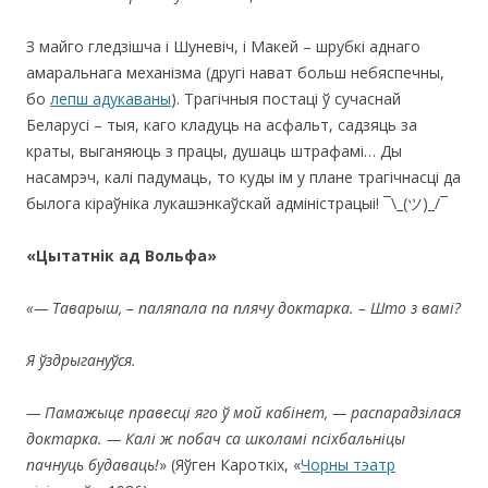
З майго гледзішча і Шуневіч, і Макей – шрубкі аднаго
амаральнага механізма (другі нават больш небяспечны,
бо
лепш адукаваны
). Трагічныя постаці ў сучаснай
Беларусі – тыя, каго кладуць на асфальт, садзяць за
краты, выганяюць з працы, душаць штрафамі… Ды
насамрэч, калі падумаць, то куды ім у плане трагічнасці да
былога кіраўніка лукашэнкаўскай адміністрацыі! ¯\_(ツ)_/¯
«Цытатнік ад Вольфа»
«
— Таварыш, – паляпала па плячу доктарка. – Што з вамі?
Я ўздрыгануўся.
— Памажыце правесці яго ў мой кабінет, — распарадзілася
доктарка. — Калі ж побач са школамі псіхбальніцы
пачнуць будаваць!
» (Яўген Кароткіх, «
Чорны тэатр