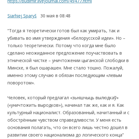
https://budimir.livejournal.com/49477.html
Siarhiej Sparyš
30 мая в 08:48
“Тогда я теоретически готов был как умирать, так и
убивать во имя утверждения «белорусской идеи». Но –
только теоретически. Потому что когда мне было
сделано неожиданное предложение поучаствовать в
этнической чистке – уничтожении цыганской слободки в
Минске, я был ошарашен. Мне стало тошно. Пожалуй,
именно этому случаю я обязан последующим «левым
поворотом».
Человек, который предлагал «зьнiшчыць вылюдкаў»
(«уничтожить выродков»), начинал так же, как и я. Как
культурный националист. Образованный, начитанный и с
обострённым чувством справедливости. У меня есть
основания полагать, что он всего лишь честно дошёл в
развитии своего национализма до логического конца”