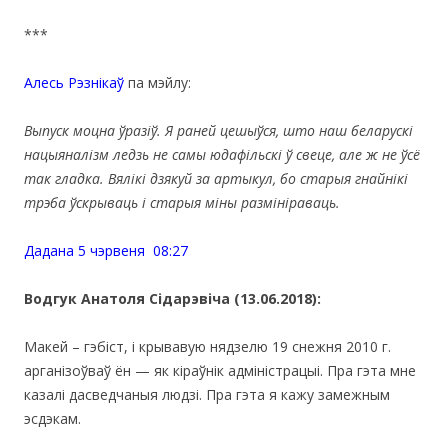
***
Алесь Рэзнiкаў
па мэйлу:
Выпуск моцна ўразіў. Я раней цешыўся, што наш беларускі
нацыяналізм ледзь не самы юдафільскі ў свеце, але ж не ўсё
так гладка.
Вялікі дзякуй за артыкул, бо старыя гнайнікі
трэба ўскрываць і старыя міны размініраваць.
Дадана 5 чэрвеня 08:27
Водгук Анатоля Сідарэвіча (13.06.2018):
Макей – гэбіст, і крывавую нядзелю 19 снежня 2010 г.
арганізоўваў ён — як кіраўнік адміністрацыі. Пра гэта мне
казалі дасведчаныя людзі. Пра гэта я кажу замежным
эсдэкам.