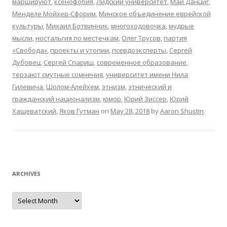
маршируют
,
ксенофобия
,
Лидский университет
,
Май Данциг
,
Менделе Мойхер-Сфорим
,
Минское объединение еврейской
культуры
,
Михаил Ботвинник
,
многоходовочка
,
мудрые
мысли
,
ностальгия по местечкам
,
Олег Трусов
,
партия
«Свобода»
,
проекты и утопии
,
псевдоэксперты
,
Сергей
Дубовец
,
Сергей Спариш
,
современное образование
,
терзают смутные сомнения
,
университет имени Нила
Гилевича
,
Шолом-Алейхем
,
этнизм
,
этнический и
гражданский национализм
,
юмор
,
Юрий Зиссер
,
Юрий
Хащеватский
,
Яков Гутман
on
May 28, 2018
by
Aaron Shustin
.
ARCHIVES
Archives