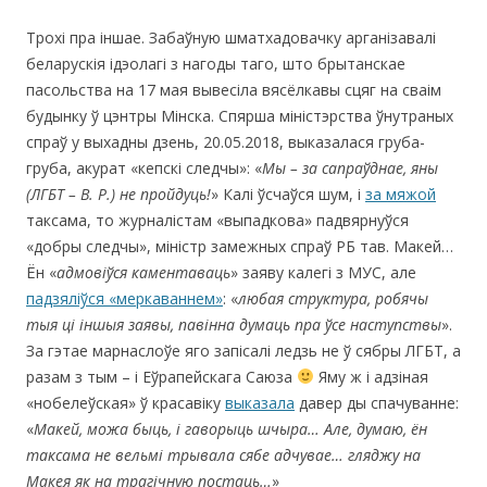
Трохі пра іншае. Забаўную шматхадовачку арганізавалі
беларускія ідэолагі з нагоды таго, што брытанскае
пасольства на 17 мая вывесіла вясёлкавы сцяг на сваім
будынку ў цэнтры Мінска. Спярша міністэрства ўнутраных
спраў у выхадны дзень, 20.05.2018, выказалася груба-
груба, акурат «кепскі следчы»: «
Мы – за сапраўднае,
яны
(ЛГБТ – В. Р.)
не пройдуць!
» Калі ўсчаўся шум, і
за мяжой
таксама, то журналістам «выпадкова» падвярнуўся
«добры следчы», міністр замежных спраў РБ тав. Макей…
Ён «
адмов
іўся каментаваць
» заяву калегі з МУС, але
падзяліўся «меркаваннем»
: «
любая структура, робячы
тыя ці іншыя заявы, павінна думаць пра ўсе наступствы
».
За гэтае марнаслоўе яго запісалі ледзь не ў сябры ЛГБТ, а
разам з тым – і Еўрапейскага Саюза
Яму ж і адзіная
«нобелеўская» ў красавіку
выказала
давер ды спачуванне:
«
Макей, можа быць, і гаворыць шчыра… Але, думаю, ён
таксама не вельмі трывала сябе адчувае… гляджу на
Макея як на трагічную постаць…
»