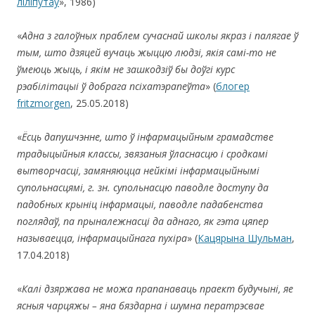
ліліпутаў
», 1986)
«
Адна з галоўных праблем сучаснай школы якраз і палягае ў
тым, што дзяцей вучаць жыццю людзі, якія самі-то не
ўмеюць жыць, і якім не зашкодзіў бы доўгі курс
рэабілітацыі ў добрага псіхатэрапеўта
» (
блогер
fritzmorgen
, 25.05.2018)
«
Ёсць дапушчэнне, што ў інфармацыйным грамадстве
традыцыйныя классы,
звязаныя ўласнасцю і сродкамі
вытворчасці, замяняюцца нейкімі інфармацыйнымі
супольнасцямі, г. зн. супольнасцю паводле доступу да
падобных крыніц інфармацыі, паводле падабенства
поглядаў, па прыналежнасці да аднаго, як гэта цяпер
называецца, інфармацыйнага пухіра
» (
Кацярына Шульман
,
17.04.2018)
«
Калі дзяржава не можа прапанаваць праект будучыні, яе
ясныя чарцяжы – яна бяздарна і шумна ператрэсвае