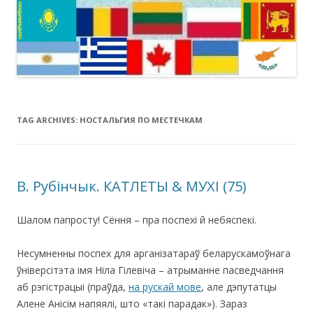
TAG ARCHIVES:
НОСТАЛЬГИЯ ПО МЕСТЕЧКАМ
В. Рубінчык. КАТЛЕТЫ & МУХІ (75)
Шалом папросту! Сёння – пра поспехі й небяспекі.
Несумненны поспех для арганізатараў беларускамоўнага
ўніверсітэта імя Ніла Гілевіча – атрыманне пасведчання
аб рэгістрацыі (праўда,
на рускай мове
, але дэпутатцы
Алене Анісім напяялі, што «такі парадак»). Зараз