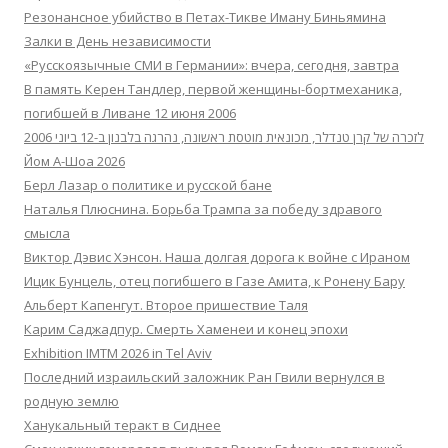
Резонансное убийство в Петах-Тикве Иману Биньямина
Залки в День независимости
«Русскоязычные СМИ в Германии»: вчера, сегодня, завтра
В память Керен Тандлер, первой женщины-бортмеханика,
погибшей в Ливане 12 июня 2006
לזכרה של קרן טנדלר, מכונאית מוטסת ראשונה, נהרגה בלבנון ב-12 ביוני 2006
Йом А-Шоа 2026
Берл Лазар о политике и русской бане
Наталья Плюснина. Борьба Трампа за победу здравого
смысла
Виктор Дэвис Хэнсон. Наша долгая дорога к войне с Ираном
Ицик Бунцель, отец погибшего в Газе Амита, к Ронену Бару
Альберт Капенгут. Второе пришествие Таля
Карим Саджадпур. Смерть Хаменеи и конец эпохи
Exhibition IMTM 2026 in Tel Aviv
Последний израильский заложник Ран Гвили вернулся в
родную землю
Ханукальный теракт в Сиднее