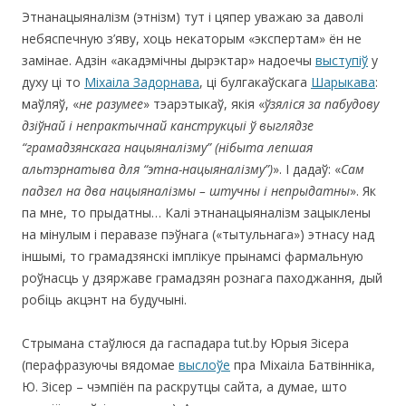
Этнанацыяналізм (этнізм) тут і цяпер уважаю за даволі
небяспечную з’яву, хоць некаторым «экспертам» ён не
замінае. Адзін «акадэмічны дырэктар» надоечы
выступіў
у
духу ці то
Міхаіла Задорнава
, ці булгакаўскага
Шарыкава
:
маўляў, «
не разумее
» тэарэтыкаў, якія «
ўзяліся за пабудову
дзіўнай і непрактычнай канструкцыі ў выглядзе
“грамадзянскага нацыяналізму” (нібыта лепшая
альтэрнатыва для “этна-нацыяналізму”)
». І дадаў: «
Сам
падзел на два нацыяналізмы – штучны і непрыдатны
». Як
па мне, то прыдатны… Калі этнанацыяналізм зацыклены
на мінулым і перавазе пэўнага («тытульнага») этнасу над
іншымі, то грамадзянскі імплікуе прынамсі фармальную
роўнасць у дзяржаве грамадзян рознага паходжання, дый
робіць акцэнт на будучыні.
Стрымана стаўлюся да гаспадара tut.by Юрыя Зісера
(перафразуючы вядомае
выслоўе
пра Міхаіла Батвінніка,
Ю. Зісер – чэмпіён па раскрутцы сайта, а думае, што