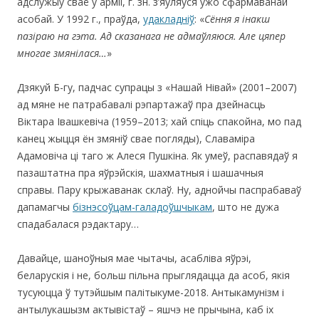
адслужыў сваё ў арміі, г. зн. з’яўляўся ўжо сфармаванай
асобай. У 1992 г., праўда,
удакладніў
: «
Сёння я інакш
пазіраю на гэта. Ад сказанага не адмаўляюся. Але цяпер
многае змянілася…
»
Дзякуй Б-гу, падчас супрацы з «Нашай Нівай» (2001–2007)
ад мяне не патрабавалі рэпартажаў пра дзейнасць
Віктара Івашкевіча (1959–2013; хай спіць спакойна, мо пад
канец жыцця ён змяніў свае погляды), Славаміра
Адамовіча ці таго ж Алеся Пушкіна. Як умеў, распавядаў я
пазаштатна пра яўрэйскія, шахматныя і шашачныя
справы. Пару крыжаванак склаў. Ну, аднойчы паспрабаваў
дапамагчы
бізнэсоўцам-галадоўшчыкам
, што не дужа
спадабалася рэдактару…
Давайце, шаноўныя мае чытачы, асабліва яўрэі,
беларускія і не, больш пільна прыглядацца да асоб, якія
тусуюцца ў тутэйшым палітыкуме-2018. Антыкамунізм і
антылукашызм актывістаў – яшчэ не прычына, каб іх