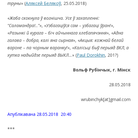
труны
» (
Аляксей Белякоў
, 25.05.2018)
«
Жаба скокнула ў вогнішча. Усе ў захапленні:
“Саламандра!..”
», «
Узбагаціўся сам – узбагаці
ўран!
»,
«
Разынкі й курага – біч
айчыннага хлебапячэння
», «
Адна
галава – добра, калі яна сырная
», «
Акцыя: кожнай белай
вароне – па чорным варанку!
», «
Калісьці быў перыяд ВКЛ, а
хутка надыйдзе перыяд ВЫКЛ…
» (
Paul Dorokhin
, 201?)
Вольф Рубінчык, г. Мінск
28.05.2018
wrubinchyk[at]gmail.com
Апублiкавана 28.05.2018 20:40
***