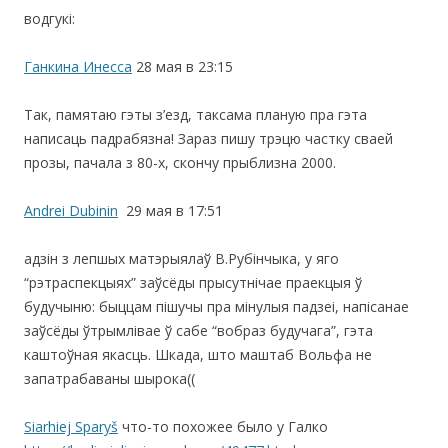
водгукi:
Ганкина Инесса
28 мая в 23:15
Так, памятаю гэты з’езд, таксама планую пра гэта
написаць падрабязна! Зараз пишу трэцю частку сваей
прозы, пачала з 80-х, скончу прыблизна 2000.
Andrei Dubinin
29 мая в 17:51
адзін з лепшых матэрыялаў В.Рубінчыка, у яго
“рэтраспекцыях” заўсёды прысутнічае праекцыя ў
будучыню: быццам пішучы пра мінулыя падзеі, напісанае
заўсёды ўтрымлівае ў сабе “вобраз будучага”, гэта
каштоўная якасць. Шкада, што маштаб Вольфа не
запатрабаваны шырока((
Siarhiej Sparyš
что-то похожее было у Галко