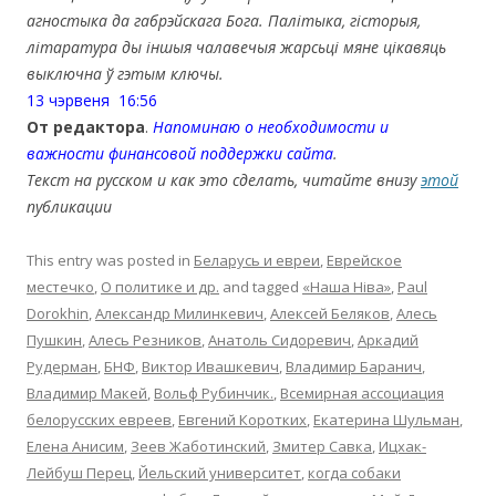
агностыка да габрэйскага Бога. Палітыка, гісторыя,
літаратура ды іншыя чалавечыя жарсьці мяне цікавяць
выключна ў гэтым ключы.
13 чэрвеня 16:56
От редактора
.
Напоминаю о необходимости и
важности финансовой поддержки сайта
.
Текст на русском и как это сделать, читайте внизу
этой
публикации
This entry was posted in
Беларусь и евреи
,
Еврейское
местечко
,
О политике и др.
and tagged
«Наша Ніва»
,
Paul
Dorokhin
,
Александр Милинкевич
,
Алексей Беляков
,
Алесь
Пушкин
,
Алесь Резников
,
Анатоль Сидоревич
,
Аркадий
Рудерман
,
БНФ
,
Виктор Ивашкевич
,
Владимир Баранич
,
Владимир Макей
,
Вольф Рубинчик.
,
Всемирная ассоциация
белорусских евреев
,
Евгений Коротких
,
Екатерина Шульман
,
Елена Анисим
,
Зеев Жаботинский
,
Змитер Савка
,
Ицхак-
Лейбуш Перец
,
Йельский университет
,
когда собаки