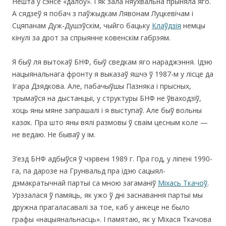
Нешта ў сэнсе «далоў». І як зала няўхвальна прыняла яго.
А сядзеў я побач з паўжыдкам Лявонам Луцкевічам і
Сцяпанам Дуж-Душэўскім, чыйго бацьку
Клаўдзія
немцы
кінулі за дрот за спрыянне ковенскім габрэям.
Я быў ля вытокаў БНФ, быў сведкам яго нараджэння. Ідэю
нацыянальнага фронту я выказаў яшчэ ў 1987-м у лісце да
Ігара Дзядкова. Але, пабачыўшы Пазняка і прысных,
трымаўся на дыстанцыі, у структуры БНФ не ўваходзіў,
хоць яны мяне запрашалі і я выступаў. Але быў вольны
каз
а
к. Пра што яны вялі размовы ў сваім цесным коле —
не ведаю. Не бываў у ім.
З’езд БНФ адбыўся ў чэрвені 1989 г. Пра год, у ліпені 1990-
га, па дарозе на Грунвальд пра ідэю сацыял-
дэмакратычнай партыі са мною загаманіў
Міхась Ткачоў
.
Урэзалася ў памяць, як ужо ў дні заснавання партыі мы
дружна прагаласавалі за тое, каб у анкеце не было
графы «нацыянальнасць». І памятаю, як у Міхася Ткачова