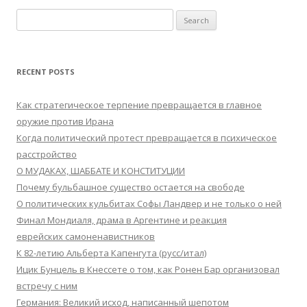
Search
for:
RECENT POSTS
Как стратегическое терпение превращается в главное
оружие против Ирана
Когда политический протест превращается в психическое
расстройство
О МУДАКАХ, ШАББАТЕ И КОНСТИТУЦИИ
Почему бульбашное существо остается на свободе
О политических кульбитах Софы Ландвер и не только о ней
Финал Мондиаля, драма в Аргентине и реакция
еврейских самоненавистников
К 82-летию Альберта Капенгута (русс/итал)
Ицик Бунцель в Кнессете о том, как Ронен Бар организовал
встречу с ним
Германия: Великий исход, написанный шепотом