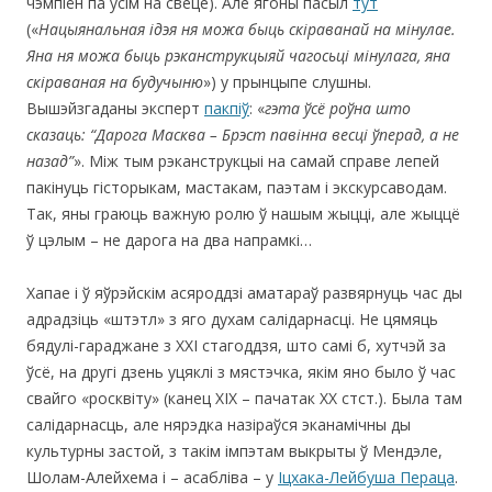
чэмпіён па ўсім на свеце). Але ягоны пасыл
тут
(«
Нацыянальная ідэя ня можа быць скіраванай на мінулае.
Яна ня можа быць рэканструкцыяй чагосьці мінулага, яна
скіраваная на будучыню
») у прынцыпе слушны.
Вышэйзгаданы эксперт
пакпіў
: «
гэта ўсё роўна што
сказаць: “Дарога Масква – Брэст павінна весці ўперад, а не
назад”
». Між тым рэканструкцыі на самай справе лепей
пакінуць гісторыкам, мастакам, паэтам і экскурсаводам.
Так, яны граюць важную ролю ў нашым жыцці, але жыццё
ў цэлым – не дарога на два напрамкі…
Хапае і ў яўрэйскім асяроддзі аматараў развярнуць час ды
адрадзіць «штэтл» з яго духам салідарнасці. Не цямяць
бядулі-гараджане з ХХІ стагоддзя, што самі б, хутчэй за
ўсё, на другі дзень уцяклі з мястэчка, якім яно было ў час
свайго «росквіту» (канец ХІХ – пачатак ХХ стст.). Была там
салідарнасць, але нярэдка назіраўся эканамічны ды
культурны застой, з такім імпэтам выкрыты ў Мендэле,
Шолам-Алейхема і – асабліва – у
Іцхака-Лейбуша Пераца
.