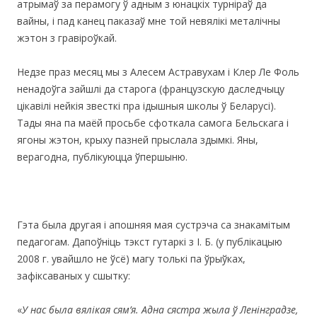
атрымаў за перамогу ў адным з юнацкіх турніраў да
вайны, і пад канец паказаў мне той невялікі металічны
жэтон з гравіроўкай.
Недзе праз месяц мы з Алесем Астравухам і Клер Ле Фоль
ненадоўга зайшлі да старога (французскую даследчыцу
цікавілі нейкія звесткі пра ідышныя школы ў Беларусі).
Тады яна па маёй просьбе сфоткала самога Бельскага і
ягоны жэтон, крыху пазней прыслала здымкі. Яны,
верагодна, публікуюцца ўпершыню.
Гэта была другая і апошняя мая сустрэча са знакамітым
педагогам. Дапоўніць тэкст гутаркі з І. Б. (у публікацыю
2008 г. увайшло не ўсё) магу толькі па ўрыўках,
зафіксаваных у сшытку:
«
У нас была вялікая сям’я. Адна сястра жыла ў Ленінградзе,