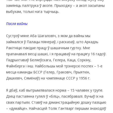
замяніць палітрука ў акопе. Прыходжу – а акоп засыпаны
выбухам, толькі нага тырчыць.
Пасля вайны
Сустрэў мяне Аба Шагаловіч, з якім да вайны мы
займаліся ў Палацы піянераў, і расказаў, што Аркадзь
Ракітніцкі пакідае працу ў шашачным гуртку. Мне
прапанавалі весці шашкі, і я працаваў на працягу 16 гадоў.
Падрыхтаваў Беляеўскага, Гелера, Каца, Соркіну,
Файнберга і інш. Найбольшы мой трэнерскі поспех – 1-е
месца каманды БССР (Гелер, Граковіч, Прыяткін,
Дашкевіч, Сямёнаў) на чэмпіянаце СССР у 1956 г.
Я дбаў, каб вытрымлівалася норма – 15 чалавек у групе.
Дзеці пастаянна гулялі ў «бліц», пасябравалі. Вучыў іх на
сваіх партыях. Ставіў на дэманстрацыйную дошку пазіцыю
– «думайце». Найчасцей Толік Гантварг першым знаходзіў