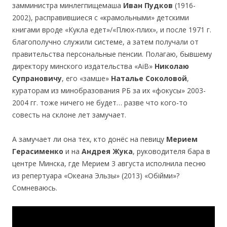
замминистра минлегпищемаша
Иван Пудков
(1916-
2002), расправившиеся с «крамольными» детскими
книгами вроде «Кукла едет»/«Плюх-плих», и после 1971 г.
благополучно служили системе, а затем получали от
правительства персональные пенсии. Полагаю, бывшему
директору минского издательства «АіВ»
Николаю
Супрановичу
, его «замше»
Наталье Соколовой
,
кураторам из минобразования РБ за их «фокусы» 2003-
2004 гг. тоже ничего не будет… разве что кого-то
совесть на склоне лет замучает.
А замучает ли она тех, кто донёс на певицу
Мерием
Герасименко
и на
Андрея Жука
, руководителя бара в
центре Минска, где Мерием 3 августа исполнила песню
из репертуара «Океана Эльзы» (2013) «Обійми»?
Сомневаюсь.