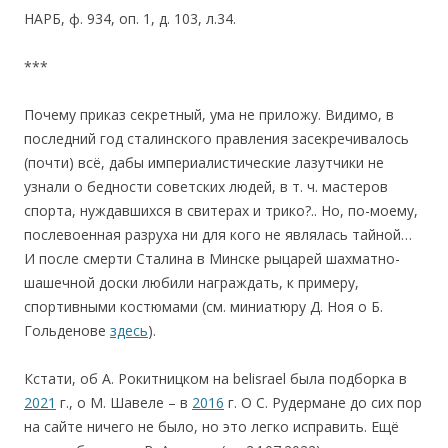
НАРБ, ф. 934, оп. 1, д. 103, л.34.
***
Почему приказ секретный, ума не приложу. Видимо, в
последний год сталинского правления засекречивалось
(почти) всё, дабы империалистические лазутчики не
узнали о бедности советских людей, в т. ч. мастеров
спорта, нуждавшихся в свитерах и трико?.. Но, по-моему,
послевоенная разруха ни для кого не являлась тайной…
И после смерти Сталина в Минске рыцарей шахматно-
шашечной доски любили награждать, к примеру,
спортивными костюмами (см. миниатюру Д. Ноя о Б.
Гольденове
здесь
).
Кстати, об А. Рокитницком на belisrael была подборка в
2021
г., о М. Шавеле – в
2016
г. О С. Рудермане до сих пор
на сайте ничего не было, но это легко исправить. Ещё