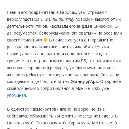
Леви и его подражатели в Европах, увы, страдают
верхоглядством &
wishful
thinking
, потому и выхлоп от их
деятельности таков, каким мы его видим в Синеокой. О
да, разумеется, белорусы «сами виноваты» – не осознали
своего «счастья»!
В начале августа с. г. предметно
разговаривал о политике с четырьмя обитателями
столицы разных возрастов и социального статуса,
критически настроенными к властям РБ, отправившими в
«игнор» февральский референдум (двое мужчин и две
женщины). Никто из четверых не воспринимал Светлану
как здешнего де Голля, или там
Жанну д’Арк
. Об уровне
символического сопротивления в Минске-2022 уже
упоминал
.
В единство «демократов» давно не верю, но и не
собираюсь обсасывать конфликты последних недель: В.
Цепкало vs. С. Тихановская, О. Карач vs. А. Мотолько, З.