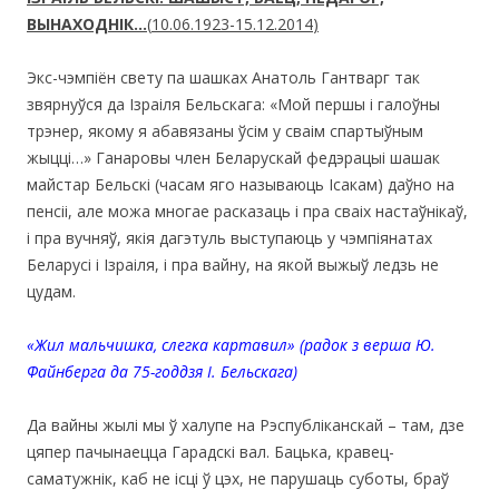
ВЫНАХОДНІК…
(
10.06.1923-15.12.2014
)
Экс-чэмпіён свету па шашках Анатоль Гантварг так
звярнуўся да Ізраіля Бельскага: «Мой першы і галоўны
трэнер, якому я абавязаны ўсім у сваім спартыўным
жыцці…» Ганаровы член Беларускай федэрацыі шашак
майстар Бельскі (часам яго называюць Ісакам) даўно на
пенсіі, але можа многае расказаць і пра сваіх настаўнікаў,
і пра вучняў, якія дагэтуль выступаюць у чэмпіянатах
Беларусі і Ізраіля, і пра вайну, на якой выжыў ледзь не
цудам.
«Жил мальчишка, слегка картавил» (радок з верша Ю.
Файнберга да 75-годдзя І. Бельскага)
Да вайны жылі мы ў халупе на Рэспубліканскай – там, дзе
цяпер пачынаецца Гарадскі вал. Бацька, кравец-
саматужнік, каб не ісці ў цэх, не парушаць суботы, браў