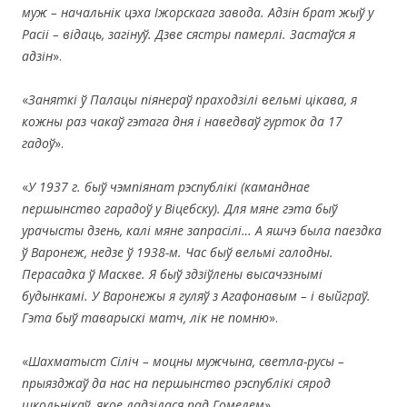
муж – начальнік цэха Іжорскага завода. Адзін брат жыў у
Расіі – від
аць, загінуў. Дзве сястры памерлі. Застаўся я
адзін
».
«
Заняткі ў Палацы піянераў праходзілі вельмі цікава, я
кожны раз чакаў гэтага дня і наведваў гурток да 17
гадоў
».
«
У 1937 г. быў чэмпіянат рэспублікі (каманднае
першынство гарадоў у Віцебску). Для мяне гэта быў
урачысты дзень, калі мяне запрасілі… А яшчэ была паездка
ў Варонеж, недзе ў 1938-м. Час быў вельмі галодны.
Перасадка ў Маскве. Я быў здзіўлены высачэзнымі
будынкамі. У Варонежы я гуляў з Агафонавым – і выйграў.
Гэта быў таварыскі матч, лік не помню
».
«
Шахматыст Сіліч – моцны мужчына, светла-русы –
прыязджаў да нас на першынство рэспублікі сярод
школьнікаў, якое ладзілася пад Гомелем
».