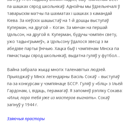
па шашках сярод школьнікаў. Аднойчы мы ўдзельнічалі ў
таварыскім матчы па шахматах і шашках з камандай
Кіева. За кіеўскіх шашыстаў на 1-й дошцы выступаў
Куперман, на другой – Коган. За мінчан на першай
Ідэльсон, на другой я. Куперман, будучы чэмпіён свету,
ужо тады«грымеў», а Ідэльсону ўдалося звесці з ім
абедзве партыі ўнічыю. Хацка быў і чэмпіёнам Мінска па
гімнастыцы сярод школьнікаў, выдатна гуляў у футбол…
Вайна забрала жыцці многіх таленавітых людзей.
Прыязджаў у Мінск легендарны Васіль Сокаў – выступаў
па-за конкурсам у чэмпіянаце БССР. Гуляў у «бліц» з Ільёй
Гардонам, і, відаць, перамагаў. Я запомніў рэпліку Сокава:
«
Илья, пора тебя уже из мастеров выгнать
». Сокаў
загінуў у 1944 г.
Ззяючыя прасторы