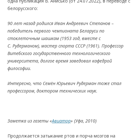
одна публикация В. Анисько (от 24.07.2022), в переводе с
белорусского:
90 лет назад родился Иван Андреевич Степанов –
победитель первого чемпионата Беларуси по
стоклеточным шашкам (1953 год, вместе с
С.
Рудерманом), мастер спорта СССР (1961). Профессор
Витебского государственного технологического
университета, долгое время заведовал кафедрой
ф
и
лософи
и
.
Интересно, что Семён Юрьевич Рудерман тоже стал
профессором, доктором технических наук.
Заметк
a
и
з газет
ы
«
Ав
и
атор
»
(Уфа, 2010)
Продолжается затыкание ртов и порча мозгов на