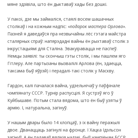
мяне здзівіла, што ён дыктаваў хады без дошкі.
У пакоі, дзе мы займаліся, стаялі восем шашачных
столікаў і на кожным надпіс: «
подарок мастера Орлова
».
Пазней я даведаўся пра незвычайны лёс гэтага майстра
сталярных спраў: напярэдадні вайны ён рыхтаваў столік з
інкрустацыямі для Сталіна. Эвакуіравацца не паспеў.
Немцы заявілі: ты скончыш гэты столік, і мы пашлем яго
Гітлеру. Але партызаны вызвалілі Арлова (ён, здаецца,
таксама быў яўрэй) і перадалі-такі столік у Маскву.
Гардон, калі пачалася вайна, удзельнічаў у паўфінале
чэмпіянату СССР. Турнір распусцілі. Я сустрэў яго ў
Куйбышаве. Потым стала вядома, што ён быў узяты ў
армію. І, натуральна, загінуў.
У нашым двары было 14 хлопцаў, з іх вайну перажылі
двое. Дванаццаць загінулі на фронце. І Хацка Ідэльсон
загінуў. А ён падаваў вялікія надзеі, быў чэмпіёнам БССР