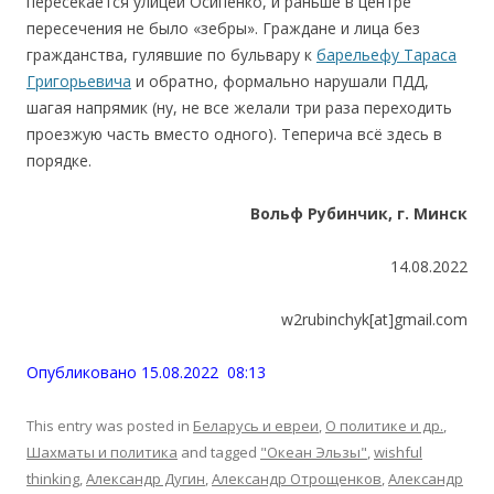
пересекается улицей Осипенко, и раньше в центре
пересечения не было «зебры». Граждане и лица без
гражданства, гулявшие по бульвару к
барельефу Тараса
Григорьевича
и обратно, формально нарушали ПДД,
шагая напрямик (ну, не все желали три раза переходить
проезжую часть вместо одного). Теперича всё здесь в
порядке.
Вольф Рубинчик, г. Минск
14.08.2022
w2rubinchyk[at]gmail.com
Опубликовано 15.08.2022 08:13
This entry was posted in
Беларусь и евреи
,
О политике и др.
,
Шахматы и политика
and tagged
"Океан Эльзы"
,
wishful
thinking
,
Александр Дугин
,
Александр Отрощенков
,
Александр