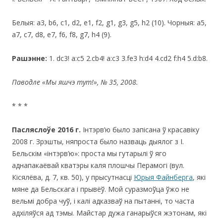
Белыя: a3, b6, c1, d2, e1, f2, g1, g3, g5, h2 (10). Чорныя: a5,
a7, c7, d8, e7, f6, f8, g7, h4 (9).
Рашэнне:
1. dc3! a:c5 2.cb4! a:c3 3.fe3 h:d4 4.cd2 f:h4 5.d:b8.
Паводле
«
Мы яшчэ тут!
»
, № 35, 2008
.
* * *
Пасляслоўе 2016 г.
Інтэрв’ю было запісана ў красавіку
2008 г. Зрэшты, няпроста было назваць дыялог з І.
Бельскім «інтэрв’ю»: проста мы гутарылі ў яго
аднапакаёвай кватэры каля плошчы Перамогі (вул.
Кісялёва, д. 7, кв. 50), у прысутнасці
Юрыя Файнберга
, які
мяне да Бельскага і прывёў. Мой суразмоўца ўжо не
вельмі добра чуў, і калі адказваў на пытанні, то часта
адхіляўся ад тэмы. Майстар дужа ганарыўся жэтонам, які