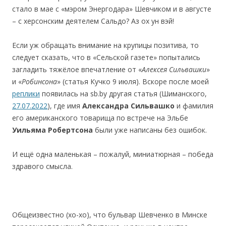
стало в мае с «мэром Энергодара» Шевчиком и в августе
– с херсонским деятелем Сальдо? Аз ох ун вэй!
Если уж обращать внимание на крупицы позитива, то
следует сказать, что в «Сельской газете» попытались
загладить тяжёлое впечатление от «
Алексея Сильвашки
»
и «
Робинсона
» (статья Кучко 9 июля). Вскоре после моей
реплики
появилась на sb.by другая статья (Шиманского,
27.07.2022
), где имя
Александра Сильвашко
и фамилия
его американского товарища по встрече на Эльбе
Уильяма Робертсона
были уже написаны без ошибок.
И ещё одна маленькая – пожалуй, миниатюрная – победа
здравого смысла.
Общеизвестно (хо-хо), что бульвар Шевченко в Минске