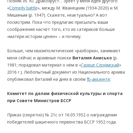
Позняк vs. Ю. Дракохруст… Зреет у меня идея другого
«
Comedy battle
», между М. Жванецким (1934-2020) и М.
Мишиным (р. 1947). Скажете, неактуально? А вот
посмотрим. Пока что предлагаю присылать ваши
соображения насчёт того, кто из сатириков больше
«матери-истории ценен» – и почему.
Больше, чем квазиполитические «разборки», занимают
меня сейчас и архивные поиски
Виталия Анисько
(р.
1981; порадовал материал о нём в «
Газеце Слонімскай
»
2016 г.). Любопытный документ из Национального архива
опубликовал Виталий на днях в своём
fb-аккаунте
:
Комитет по делам физической культуры и спорта
при Совете Министров БССР
Приказ (секретно) № 21с от 16.05.1952 о награждении
победителей шашечного первенства БССР 1952 года.