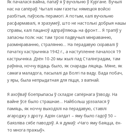
Як пачалася вайна, папаў я ў вучэльню ў Кургане. Вучылі
нас на сапёраў. Чыталі нам газеты: нямецкія войскі
разбітыя, паўсюль перамогі. А потым, калі вучэльню
расфармавалі, я зразумеў, што не настолькі добрыя нашы
справы, калі пацаноў адпраўляюць на фронт… Я трапіў у
запасны полк: нас там трохі падвучылі мініраванню,
размініраванню, стралянню… На перадавую скіравалі ў
пачатку кастрычніка 1942 г., а наступленне пачалося 19
кастрычніка. Дзён 10-20 мы жылі пад Сталінградам, там
раўніна, ноччу відаць было, як снарады ляцяць. Мяне, як
самага маладога, пасылалі да Волгі па ваду. Вада побач,
у яры, была непрыдатная для піцця, з вапнай.
Я ахоўваў боепрыпасы ў складзе сапёрнага ўзводу. На
вайне ўсё было страшнае… Найбольш урэзалася ў
памяць, як ноччу выходзілі на перадавую, ставілі
агароджу з дроту. Адзін салдат – яму было гадоў 50 –
баязліва сябе паводзіў. А я думаў: «Чаго яму баяцца, ён-
то многа пражыў».