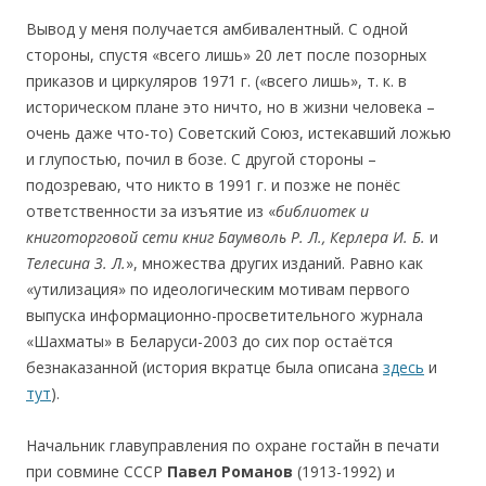
Вывод у меня получается амбивалентный. С одной
стороны, спустя «всего лишь» 20 лет после позорных
приказов и циркуляров 1971 г. («всего лишь», т. к. в
историческом плане это ничто, но в жизни человека –
очень даже что-то) Советский Союз, истекавший ложью
и глупостью, почил в бозе. С другой стороны –
подозреваю, что никто в 1991 г. и позже не понёс
ответственности за изъятие из «
библиотек и
книготорговой сети книг Баумволь Р. Л., Керлера И. Б.
и
Телесина З. Л.
», множества других изданий. Равно как
«утилизация» по идеологическим мотивам первого
выпуска информационно-просветительного журнала
«Шахматы» в Беларуси-2003 до сих пор остаётся
безнаказанной (история вкратце была описана
здесь
и
тут
).
Начальник главуправления по охране гостайн в печати
при совмине СССР
Павел Романов
(1913-1992) и