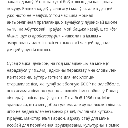
заказы дамоў. У нас на кухні быў кошык для кашэрнага
посуду. Бацька хадзіў у сінагогу і маліўся, але з дзяцей
ужо ніхто не маліўся. У той час ішла моцная
антырэлігійная прапаганда. Я вучыўся ў яўрэйскай школе
№ 18, на Абутковай. Праўда, мой бацька казаў, што «
ды
ідышэ шул із аройсгеворфн
» – «школа на ідышы –
змарнаваны час». Інтэлігентныя сем’і часцей аддавалі
дзяцей у рускія школы.
Сусед Хацка Ідэльсон, на год маладзейшы за мяне (я
нарадзіўся ў 1923-м), аднойчы пераказаў мне словы Лёні
Кантаровіча, аўтарытэтнага для нас хлопца-
старшакласніка, які гуляў за зборную БССР па валейболе,
што «самая цікавая гульня – шашкі». І мы пайшлі ў Палац
піянераў запісвацца ў гурток. Гэта быў 1936 год. Мне
здавалася, што мы добра гуляем, але хутка высвятлілася,
што не ведалі элементарных рэчаў, гулялі «па кутках».
Кіраўнік, майстар Ілья Гардон, адразу стаў для мяне
асобай для пераймання: эрудзіраваны, культурны. Помню,