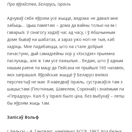
Пра яўрэйства, Беларусь, Ізраіль
Адчуваў сябе яўрэем усё жыццё, вядома: не давалі мне
забыць… Ідыш памятаю – дома да вайны толькі на ім і
гаварылі. У сінагогу хадзіў час ад часу, і ў Абшчынным
доме бываў на шабатах, а зараз ужо ногі не тыя, каб
хадзіць. Мне падабаецца, што на стале добрыя
пачастункі, дый самадзейны хор у «Хэсэдзе» прыемна
паслухаць, але ж там усе пажылыя… Ведаю, што ў адным
нашым раёне па мацу да Пейсаха не прыйшлі 160 чалавек,
якіх запрашалі. Яўрэйскае жыццё ў Беларусі вялікіх
перспектыў не мае. Я наведваў Ізраіль, сустракаўся там з
шашыстамі (Плоткіным, Шавелем, Соркінай) і знаёмымі па
«Гіпрадору». Калі б у Ізраілі было ціха, без выбухаў – лепш
бы яўрэям жыць там.
Запісаў Вольф
І. Бельскі – А. Гантварг, чэмпіянат БССР, 1967. Ход белых.