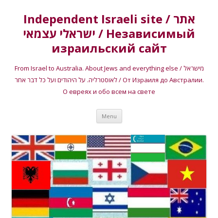
Independent Israeli site / אתר
ישראלי עצמאי / Независимый
израильский сайт
From Israel to Australia. About Jews and everything else / מישראל
לאוסטרליה. על היהודים ועל כל דבר אחר / От Израиля до Австралии.
О евреях и обо всем на свете
Skip
Menu
to
content