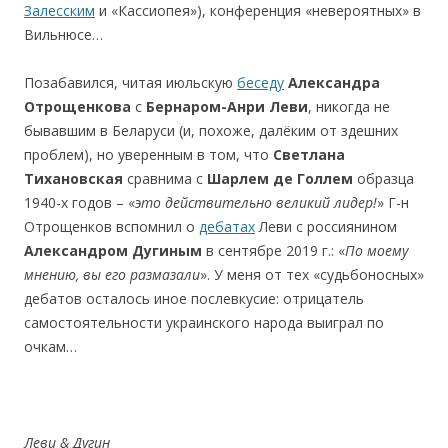
Залесским
и «Кассиопея»), конференция «невероятных» в
Вильнюсе…
Позабавился, читая июльскую
беседу
Александра
Отрощенкова
с
Бернаром-Анри Леви
, никогда не
бывавшим в Беларуси (и, похоже, далёким от здешних
проблем), но уверенным в том, что
Светлана
Тихановская
сравнима с
Шарлем де Голлем
образца
1940-х годов – «
это действительно великий лидер!
» Г-н
Отрощенков вспомнил о
дебатах
Леви с россиянином
Александром Дугиным
в сентябре 2019 г.: «
По моему
мнению, вы его размазали
». У меня от тех «судьбоносных»
дебатов осталось иное послевкусие: отрицатель
самостоятельности украинского народа выиграл по
очкам…
Леви & Дугин