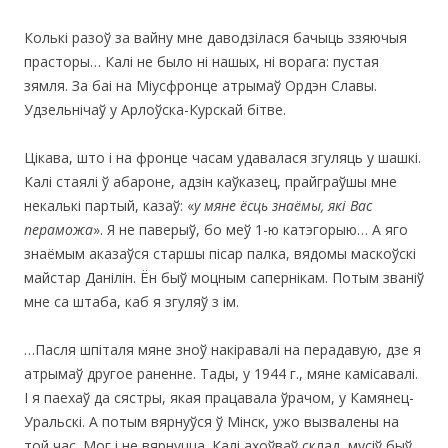
Колькі разоў за вайну мне даводзілася бачыць ззяючыя
прасторы… Калі не было ні нашых, ні ворага: пустая
зямля. За баі на Міусфронце атрымаў Ордэн Славы.
Удзельнічаў у Арлоўска-Курскай бітве.
Цікава, што і на фронце часам удавалася згуляць у шашкі.
Калі стаялі ў абароне, адзін каўказец, прайграўшы мне
некалькі партый, казаў: «
у мяне ёсць знаёмы, які Вас
пераможа
». Я не паверыў, бо меў 1-ю катэгорыю… А яго
знаёмым аказаўся старшы пісар палка, вядомы маскоўскі
майстар Данілін. Ён быў моцным сапернікам. Потым званіў
мне са штаба, каб я згуляў з ім.
…Пасля шпіталя мяне зноў накіравалі на перадавую, дзе я
атрымаў другое раненне. Тады, у 1944 г., мяне камісавалі.
І я паехаў да сястры, якая працавала ўрачом, у Камянец-
Уральскі. А потым вярнуўся ў Мінск, ужо вызвалены на
той час. Мог і не вярнуцца. Калі ахоўваў склад, мусіў быў