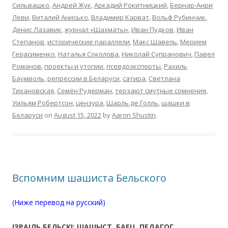
Сильвашко
,
Андрей Жук
,
Аркадий Рокитницкий
,
Бернар-Анри
Леви
,
Виталий Анисько
,
Владимир Карват
,
Вольф Рубинчик
,
Денис Лазавик
,
журнал «Шахматы»
,
Иван Пудков
,
Иван
Степанов
,
исторические параллели
,
Макс Шавель
,
Мерием
Герасименко
,
Наталья Соколова
,
Николай Супранович
,
Павел
Романов
,
проекты и утопии
,
псевдоэксперты
,
Рахиль
Баумволь
,
репрессии в Беларуси
,
сатира
,
Светлана
Тихановская
,
Семён Рудерман
,
терзают смутные сомнения
,
Уильям Робертсон
,
цензура
,
Шарль де Голль
,
шашки в
Беларуси
on
August 15, 2022
by
Aaron Shustin
.
Вспомним шашиста Бельского
(Ниже перевод на русский)
ІЗРАІЛЬ БЕЛЬСКІ: ШАШЫСТ, БАЕЦ, ПЕДАГОГ,