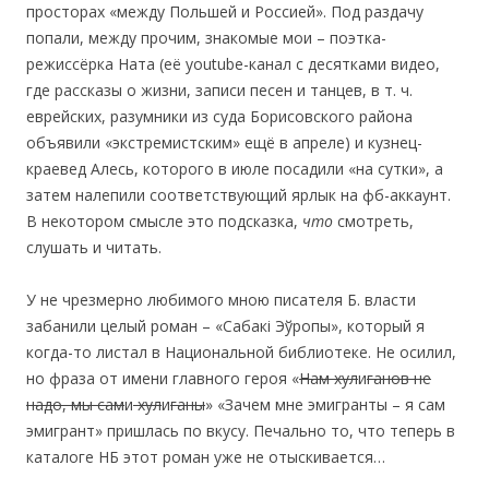
просторах «между Польшей и Россией». Под раздачу
попали, между прочим, знакомые мои – поэтка-
режиссёрка Ната (её youtube-канал с десятками видео,
где рассказы о жизни, записи песен и танцев, в т. ч.
еврейских, разумники из суда Борисовского района
объявили «экстремистским» ещё в апреле) и кузнец-
краевед Алесь, которого в июле посадили «на сутки», а
затем налепили соответствующий ярлык на фб-аккаунт.
В некотором смысле это подсказка,
что
смотреть,
слушать и читать.
У не чрезмерно любимого мною писателя Б. власти
забанили целый роман – «Сабакі Эўропы», который я
когда-то листал в Национальной библиотеке. Не осилил,
но фраза от имени главного героя «
Нам хул
и
ганов не
надо, мы сам
и
хул
и
ганы
» «Зачем мне эмигранты – я сам
эмигрант» пришлась по вкусу. Печально то, что теперь в
каталоге НБ этот роман уже не отыскивается…