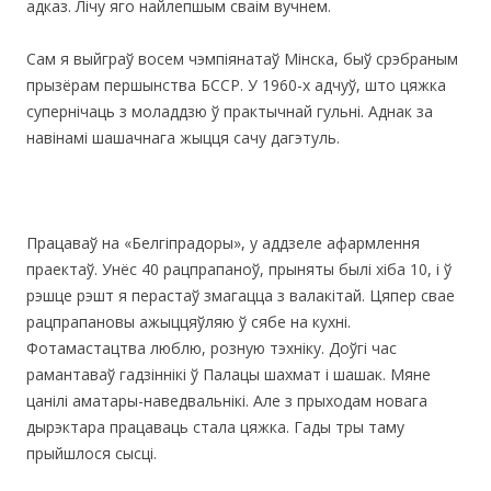
адказ. Лічу яго найлепшым сваім вучнем.
Сам я выйграў восем чэмпіянатаў Мінска, быў срэбраным
прызёрам першынства БССР. У 1960-х адчуў, што цяжка
супернічаць з моладдзю ў практычнай гульні. Аднак за
навінамі шашачнага жыцця сачу дагэтуль.
Працаваў на «Белгіпрадоры», у аддзеле афармлення
праектаў. Унёс 40 рацпрапаноў, прыняты былі хіба 10, і ў
рэшце рэшт я перастаў змагацца з валакітай. Цяпер свае
рацпрапановы ажыццяўляю ў сябе на кухні.
Фотамастацтва люблю, розную тэхніку. Доўгі час
рамантаваў гадзіннікі ў Палацы шахмат і шашак. Мяне
цанілі аматары-наведвальнікі. Але з прыходам новага
дырэктара працаваць стала цяжка. Гады тры таму
прыйшлося сысці.