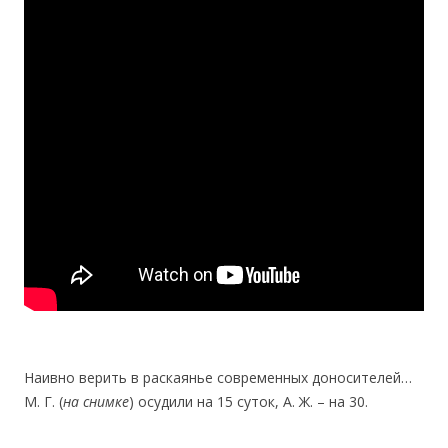
Наивно верить в раскаянье современных доносителей…
М. Г. (
на снимке
) осудили на 15 суток, А. Ж. – на 30.