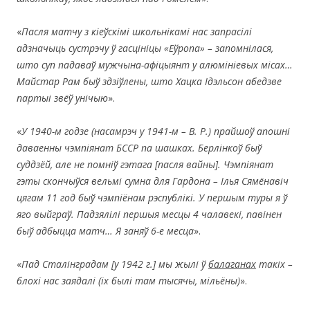
«
Пасля матчу з кіеўскімі школьнікамі нас запрасілі
адзначыць сустрэчу ў гасцініцы «Еўропа» – запомнілася,
што суп падаваў мужчына-афіцыянт у алюмініевых місах…
Майстар Рам быў здзіўлены, што Хацка Ідэльсон абедзве
партыі звёў унічыю
».
«
У 1940-м годзе (насамрэч у 1941-м – В. Р.) прайшоў апошні
даваенны чэмпіянат БССР па шашках. Берлінкоў быў
суддзёй, але не помніў гэтага [пасля вайны]. Чэмпіянат
гэты скончыўся вельмі сумна для Гардона – Ілья Сямёнавіч
цягам 11 год быў чэмпіёнам рэспублікі. У першым туры я ў
яго выйграў. Падзялілі першыя месцы 4 чалавекі, павінен
быў адбыцца матч… Я заняў 6-е месца
».
«
Пад Сталінградам [у 1942 г.] мы жылі ў
балаганах
такіх –
блохі нас заядалі (іх былі там тысячы, мільёны)
».