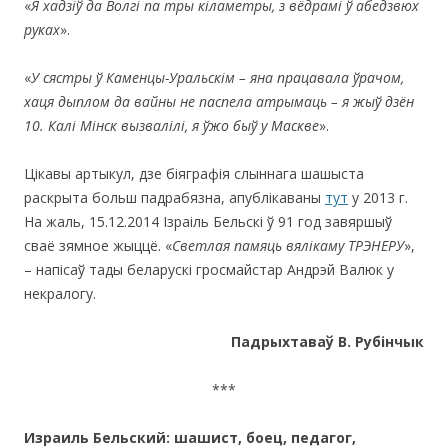
«
Я хадзіў да Волгі па тры кіламетры, з вёдрамі ў абедзвюх
руках
».
«
У сястры ў Каменцы-Уральскім – яна працавала ўрачом,
хаця дыплом да вайны не паспела атрымаць – я жыў дзён
10. Калі Мінск вызвалілі, я ўжо быў у Маскве
».
Цікавы артыкул, дзе біяграфія слыннага шашыста
раскрыта больш падрабязна, апублікаваны
тут
у 2013 г.
На жаль, 15.12.2014 Ізраіль Бельскі ў 91 год завяршыў
сваё зямное жыццё. «
Светлая памяць вялікаму ТРЭНЕРУ
»,
– напісаў тады беларускі гросмайстар Андрэй Валюк у
некралогу.
Падрыхтава
ў В. Рубінчык
***
И
зраиль
Бельск
ий:
шашист, боец, педагог,