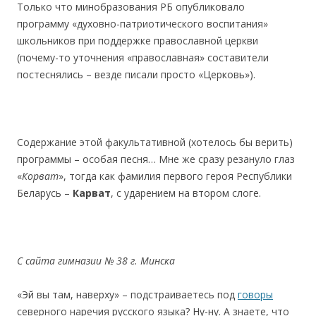
Только что минобразования РБ опубликовало
программу «духовно-патриотического воспитания»
школьников при поддержке православной церкви
(почему-то уточнения «православная» составители
постеснялись – везде писали просто «Церковь»).
Содержание этой факультативной (хотелось бы верить)
программы – особая песня… Мне же сразу резануло глаз
«
Корват
», тогда как фамилия первого героя Республики
Беларусь –
Карват
, с ударением на втором слоге.
C c
айта
гимназии
№ 38
г
.
Минска
«Эй вы там, наверху» – подстраиваетесь под
говоры
северного наречия русского языка? Ну-ну. А знаете, что