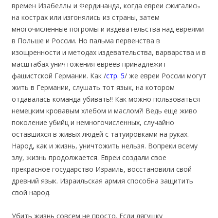
времен Изабеллы и Фердинанда, когда евреи сжигались
на кострах или изгонялись из страны, затем
многочисленные погромы и издевательства над евреями
в Польше и России. Но пальма первенства в
изощренности и методах издевательства, варварства и в
масштабах уничтожения евреев принадлежит
фашистской Германии. Как /
стр. 5
/ же евреи России могут
жить в Германии, слушать тот язык, на котором
отдавалась команда убивать!! Как можно пользоваться
немецким кровавым хлебом и маслом?! Ведь еще живо
поколение убийц и немногочисленных, случайно
оставшихся в живых людей с татуировками на руках.
Народ, как и жизнь, уничтожить нельзя. Вопреки всему
злу, жизнь продолжается. Евреи создали свое
прекрасное государство Израиль, восстановили свой
древний язык. Израильская армия способна защитить
свой народ.
Убить жизнь совсем не просто. Если лягушку