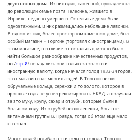
двухэтажных дома. Из них один, каменный, принадлежал
до революции семье поэта Телесина, жившего в
Израиле, недавно умершего. Остельные дома были
одноэтажными. В них размещались небольшие лавочки.
В одном из них, более просторном каменном доме, был
особый магазин – Торгсин (торговля с иностранцами). В
этом магазине, в отличие от остальных, можно было
найти большое разнообразие качественных продуктов,
но /
стр. 8
/ попадались они только за золото и
иностранную валюту, когда начался голод 1933-34 годов,
этот магазин спас многих людей. В Торгсин несли
обручальные кольца, сережки и то золото, которое в
прошлые годы не успел реквизировать НКВД, а получали
за это муку, крупу, сахар и отруби, которые были в
большом ходу. Из отрубей пекли лепешки, богатые
витаминами группы В. Правда, тогда об этом еще мало
кто знал.
Много людей погибло в эти годы от голода. Торгсин