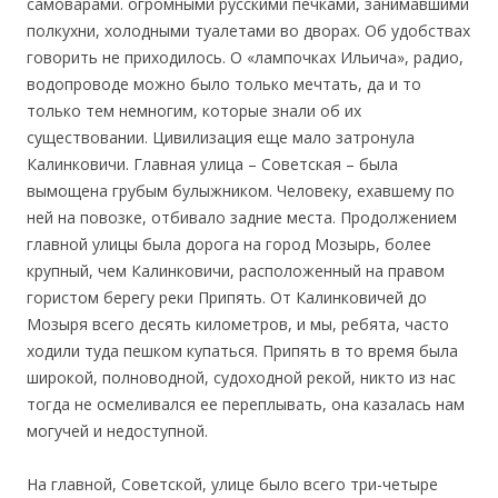
самоварами. огромными русскими печками, занимавшими
полкухни, холодными туалетами во дворах. Об удобствах
говорить не приходилось. О «лампочках Ильича», радио,
водопроводе можно было только мечтать, да и то
только тем немногим, которые знали об их
существовании. Цивилизация еще мало затронула
Калинковичи. Главная улица – Советская – была
вымощена грубым булыжником. Человеку, ехавшему по
ней на повозке, отбивало задние места. Продолжением
главной улицы была дорога на город Мозырь, более
крупный, чем Калинковичи, расположенный на правом
гористом берегу реки Припять. От Калинковичей до
Мозыря всего десять километров, и мы, ребята, часто
ходили туда пешком купаться. Припять в то время была
широкой, полноводной, судоходной рекой, никто из нас
тогда не осмеливался ее переплывать, она казалась нам
могучей и недоступной.
На главной, Советской, улице было всего три-четыре