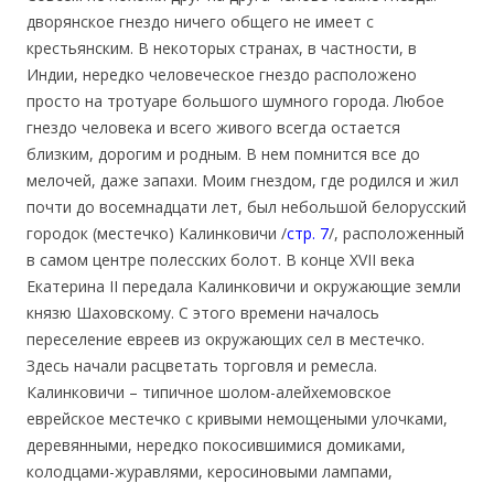
дворянское гнездо ничего общего не имеет с
крестьянским. В некоторых странах, в частности, в
Индии, нередко человеческое гнездо расположено
просто на тротуаре большого шумного города. Любое
гнездо человека и всего живого всегда остается
близким, дорогим и родным. В нем помнится все до
мелочей, даже запахи. Моим гнездом, где родился и жил
почти до восемнадцати лет, был небольшой белорусский
городок (местечко) Калинковичи /
стр. 7
/, расположенный
в самом центре полесских болот. В конце XVII века
Екатерина II передала Калинковичи и окружающие земли
князю Шаховскому. С этого времени началось
переселение евреев из окружающих сел в местечко.
Здесь начали расцветать торговля и ремесла.
Калинковичи – типичное шолом-алейхемовское
еврейское местечко с кривыми немощеными улочками,
деревянными, нередко покосившимися домиками,
колодцами-журавлями, керосиновыми лампами,