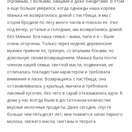
огромным, с волками, зайцами и даже бандитами. В этом
я еще больше уверился, когда однажды наша корова
Манька не возвратилась домой с пастбища, и мы с
отцом бродили по лесу много часов в поисках ее. Уже
под вечер, усталые и голодные, мы возвратились домой
без Маньки. Вся наша семья – мама, папа и я – были
очень огорчены. Только через неделю деревенские
мужики привели ее, грязную, со впалыми боками, но
довольную своим возвращением. Манька была почти
членом нашей семьи, светлой масти, подвижная, не
отличалась покладистым характером и требовала
внимания и ласки. Возвращаясь с пастбища, она
останавливалась у крыльца, мычала и требовала
лакомый кусочек, без чего в сарай отказывалась идти. В
доме у нас всегда были в достаточном количестве
вкусные молочные продукты. Даже сегодня, спустя
больше чем пятьдесят лет, мне помнится запах парного
молока, свежего масла, сметаны и творога.