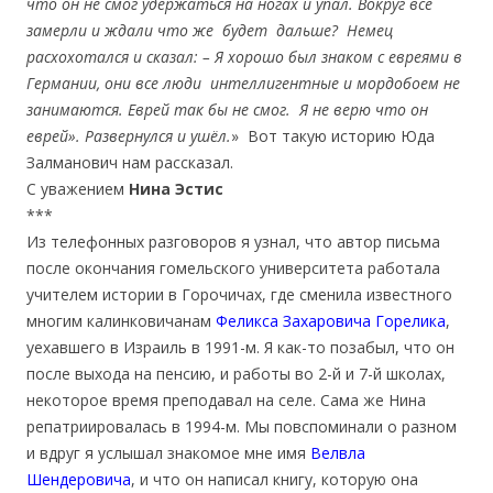
что он не смог удержаться на ногах и упал. Вокруг все
замерли и ждали что же будет дальше? Немец
расхохотался и сказал: – Я хорошо был знаком с евреями в
Германии, они все люди интеллигентные и мордобоем не
занимаются. Еврей так бы не смог. Я не верю что он
еврей». Развернулся и ушёл.
» Вот такую историю Юда
Залманович нам рассказал.
С уважением
Нина Эстис
***
Из телефонных разговоров я узнал, что автор письма
после окончания гомельского университета работала
учителем истории в Горочичах, где сменила известного
многим калинковичанам
Феликса Захаровича Горелика
,
уехавшего в Израиль в 1991-м. Я как-то позабыл, что он
после выхода на пенсию, и работы во 2-й и 7-й школах,
некоторое время преподавал на селе. Сама же Нина
репатриировалась в 1994-м. Мы повспоминали о разном
и вдруг я услышал знакомое мне имя
Велвла
Шендеровича
, и что он написал книгу, которую она