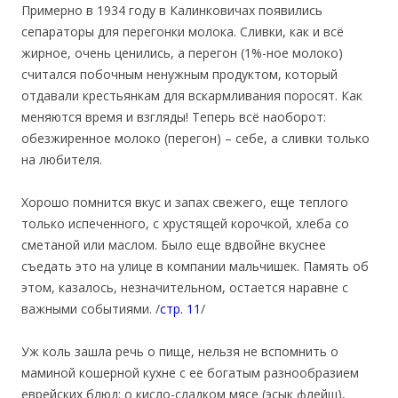
Примерно в 1934 году в Калинковичах появились
сепараторы для перегонки молока. Сливки, как и всё
жирное, очень ценились, а перегон (1%-ное молоко)
считался побочным ненужным продуктом, который
отдавали крестьянкам для вскармливания поросят. Как
меняются время и взгляды! Теперь всё наоборот:
обезжиренное молоко (перегон) – себе, а сливки только
на любителя.
Хорошо помнится вкус и запах свежего, еще теплого
только испеченного, с хрустящей корочкой, хлеба со
сметаной или маслом. Было еще вдвойне вкуснее
съедать это на улице в компании мальчишек. Память об
этом, казалось, незначительном, остается наравне с
важными событиями. /
стр. 11
/
Уж коль зашла речь о пище, нельзя не вспомнить о
маминой кошерной кухне с ее богатым разнообразием
еврейских блюд: о кисло-сладком мясе (эсык флейш),