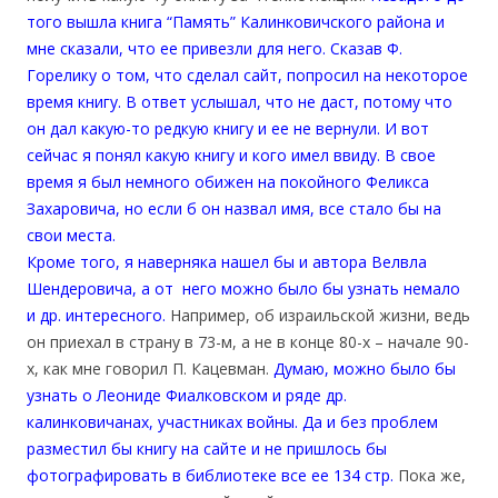
того вышла книга “Память” Калинковичского района и
мне сказали, что ее привезли для него. Сказав Ф.
Горелику о том, что сделал сайт, попросил на некоторое
время книгу. В ответ услышал, что не даст, потому что
он дал какую-то редкую книгу и ее не вернули. И вот
сейчас я понял какую книгу и кого имел ввиду. В свое
время я был немного обижен на покойного Феликса
Захаровича, но если б он назвал имя, все стало бы на
свои места.
Кроме того, я наверняка нашел бы и автора Велвла
Шендеровича, а от него можно было бы узнать немало
и др. интересного.
Например, об израильской жизни, ведь
он приехал в страну в 73-м, а не в конце 80-х – начале 90-
х, как мне говорил П. Кацевман.
Думаю, можно было бы
узнать о Леониде Фиалковском и ряде др.
калинковичанах, участниках войны. Да и без проблем
разместил бы книгу на сайте и не пришлось бы
фотографировать в библиотеке все ее 134 стр.
Пока же,