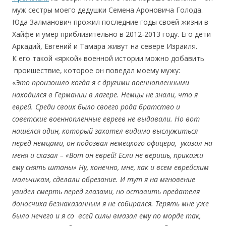
муж сестры моего дедушки Семена Ароновича Голода.
Юда Залманович прожил последние годы своей жизни в
Хайфе и умер приблизительно в 2012-2013 году. Его дети
Аркадий, Евгений и Тамара живут на севере Израиля.
К его такой «яркой» военной истории можно добавить
проишествие, которое он поведал моему мужу:
«
Это произошло когда я с другими военнопленными
находился в Германии в лагере. Немцы не знали, что я
еврей. Среди своих было своего рода братство и
советские военнопленные евреев не выдавали. Но вот
нашёлся один, который захотел видимо выслужиться
перед немцами, он подозвал немецкого офицера, указал на
меня и сказал – «Вот он еврей! Если не веришь, прикажи
ему снять штаны» Ну, конечно, мне, как и всем еврейским
мальчикам, сделали обрезание. И тут я на мгновение
увидел смерть перед глазами, но оставить предателя
доносчика безнаказанным я не собирался. Терять мне уже
было нечего и я со всей силы вмазал ему по морде так,