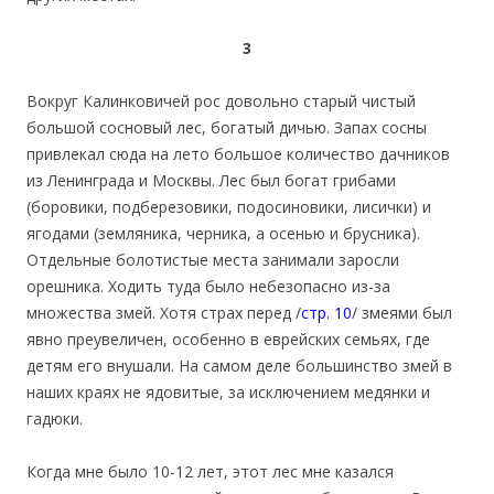
3
Вокруг Калинковичей рос довольно старый чистый
большой сосновый лес, богатый дичью. Запах сосны
привлекал сюда на лето большое количество дачников
из Ленинграда и Москвы. Лес был богат грибами
(боровики, подберезовики, подосиновики, лисички) и
ягодами (земляника, черника, а осенью и брусника).
Отдельные болотистые места занимали заросли
орешника. Ходить туда было небезопасно из-за
множества змей. Хотя страх перед /
стр. 10
/ змеями был
явно преувеличен, особенно в еврейских семьях, где
детям его внушали. На самом деле большинство змей в
наших краях не ядовитые, за исключением медянки и
гадюки.
Когда мне было 10-12 лет, этот лес мне казался