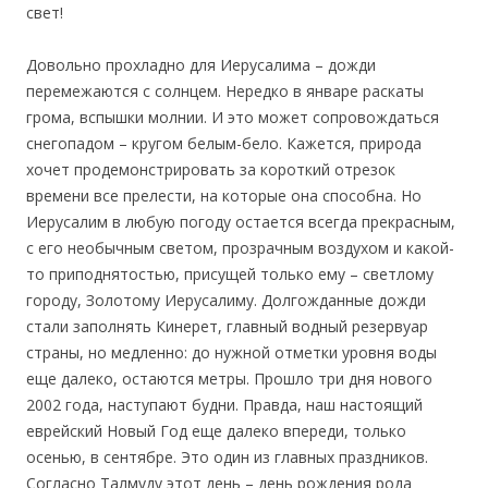
свет!
Довольно прохладно для Иерусалима – дожди
перемежаются с солнцем. Нередко в январе раскаты
грома, вспышки молнии. И это может сопровождаться
снегопадом – кругом белым-бело. Кажется, природа
хочет продемонстрировать за короткий отрезок
времени все прелести, на которые она способна. Но
Иерусалим в любую погоду остается всегда прекрасным,
с его необычным светом, прозрачным воздухом и какой-
то приподнятостью, присущей только ему – светлому
городу, Золотому Иерусалиму. Долгожданные дожди
стали заполнять Кинерет, главный водный резервуар
страны, но медленно: до нужной отметки уровня воды
еще далеко, остаются метры. Прошло три дня нового
2002 года, наступают будни. Правда, наш настоящий
еврейский Новый Год еще далеко впереди, только
осенью, в сентябре. Это один из главных праздников.
Согласно Талмуду этот день – день рождения рода