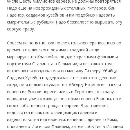
числе шесть миллионов евреев, не должны повторяться.
Надо еще на новорожденных сталиных, гитлеров, бин
Ладенов, саддамов хусейнов и им подобных надевать
смирительные рубашки. Надо безжалостно вырывать эту
сорную траву.
Совсем не понятно, как после стольких перенесенных во
времена сталинского режима страданий люди
маршируют по Красной площади с красными флагами и
портретами Сталина, а в Германии, и не только там,
встречаются воздыхатели по маньяку Гитлеру. Убийцу
Саддама Хусейна поддерживают не только отдельные
люди, но и целые государства. Абсурд! Но многие тысячи
евреев из России переселились в Германию, в страну,
варварски уничтожившую не только евреев Европы, но и
своих собственных граждан-евреев. В истории нет
недостатка в фактах. освещающих гонения и
издевательства над евреями: начиная с древнего Рима,
описанного Иосифом Флавием, затем события в Испании