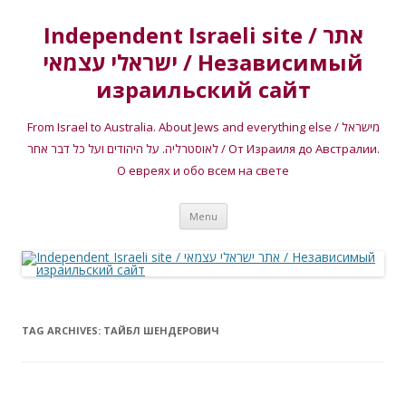
Independent Israeli site / אתר
ישראלי עצמאי / Независимый
израильский сайт
From Israel to Australia. About Jews and everything else / מישראל
לאוסטרליה. על היהודים ועל כל דבר אחר / От Израиля до Австралии.
О евреях и обо всем на свете
Skip
Menu
to
content
TAG ARCHIVES:
ТАЙБЛ ШЕНДЕРОВИЧ