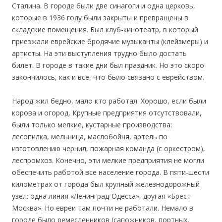
Сталина. В городе были две синагоги и одна церковь,
которые в 1936 году были закрыты и превращены в
складские помещения. Был клуб-кинотеатр, в который
приезжали еврейские бродячие музыканты (клейзмеры) и
артисты. На эти выступления трудно было достать
билет. В городе в такие дни был праздник. Но это скоро
закончилось, как и все, что было связано с еврейством.
Народ жил бедно, мало кто работал. Хорошо, если были
корова и огород, Крупные предприятия отсутствовали,
были только мелкие, кустарные производства:
лесопилка, мельница, маслобойня, артель по
изготовлению чернил, пожарная команда (с оркестром),
леспромхоз. Конечно, эти мелкие предприятия не могли
обеспечить работой все население города. В пяти-шести
километрах от города был крупный железнодорожный
узел: одна линия «Ленинград-Одесса», другая «Брест-
Москва». Но евреи там почти не работали. Немало в
городе было ремесленников (сапожников, портных,