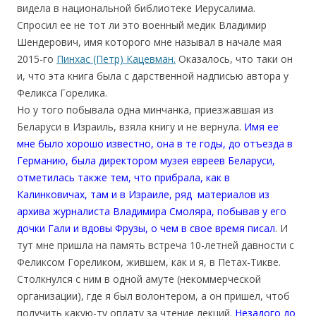
видела в национальной библиотеке Иерусалима.
Спросил ее не тот ли это военный медик Владимир
Шендерович, имя которого мне называл в начале мая
2015-го
Пинхас (Петр) Кацевман.
Оказалось, что таки он
и, что эта книга была с дарственной надписью автора у
Феликса Горелика.
Но у того побывала одна минчанка, приезжавшая из
Беларуси в Израиль, взяла книгу и не вернула.
Имя ее
мне было хорошо известно, она в те годы, до отъезда в
Германию, была директором музея евреев Беларуси,
отметилась также тем, что прибрала, как в
Калинковичах, там и в Израиле, ряд материалов из
архива журналиста Владимира Смоляра, побывав у его
дочки Гали и вдовы Фрузы, о чем в свое время писал
. И
тут мне пришла на память встреча 10-летней давности с
Феликсом Гореликом, жившем, как и я, в Петах-Тикве.
Столкнулся с ним в одной амуте (некоммерческой
организации), где я был волонтером, а он пришел, чтоб
получить какую-ту оплату за чтение лекций.
Незадого до