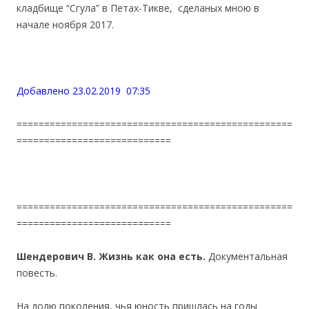
кладбище “Сгула” в Петах-Тикве, сделаных мною в
начале ноября 2017.
Добавлено 23.02.2019 07:35
==================================================
============================
==================================================
============================
Шендерович В. Жизнь как она есть.
Документальная
повесть.
На долю поколения, чья юность пришлась на годы