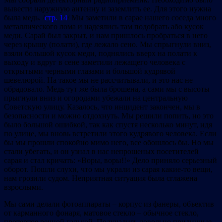
вывести наружную антенну и заземлить ее. Для этого нужна
была медь. /
стр. 14
/ Мы заметили в сарае нашего соседа много
металлического лома и надеялись там подобрать або кусок
меди. Сарай был закрыт, и нам пришлось пробраться в него
через крышу (полати), где лежало сено. Мы спрыгнули вниз,
взяли большой кусок меди, поднялись вверх на полати к
выходу и вдруг в сене заметили лежащего человека с
открытыми черными глазами и большой кудрявой
шевелюрой. На такое мы не рассчитывали, и это нас не
обрадовало. Медь тут же была брошена, а сами мы с высоты
прыгнули вниз и огородами убежали на центральную
Советскую улицу. Казалось, что инцидент закончен, мы в
безопасности и можно отдохнуть. Мы решили попить, но это
было большой ошибкой, так как спустя несколько минут, идя
по улице, мы вновь встретили этого кудрявого человека. Если
бы мы прошли спокойно мимо него, все обошлось бы. Но мы
стали убегать, и он узнал в нас непрошеных посетителей
сарая и стал кричать: «Воры, воры!!» Дело приняло серьезный
оборот. Пошли слухи, что мы украли из сарая какие-то вещи,
нам грозили судом. Неприятная ситуация была сглажена
взрослыми.
Мы сами делали фотоаппараты – корпус из фанеры, объектив
от карманного фонаря, матовое стекло – обычное стекло,
протертое речной галькой. Получались довольно приличные