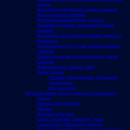
города
Интересные материалы наших земляков
Воспоминания земляков
История калинковичского спорта
Знаменитые евреи с калинковичскими
корнями
Вспомним трагически погибших евреев и
белорусов
Поздравления по случаю знаменательных
событий
Еврейская жизнь в Калинковичах сейчас
Озаричи
Информация к старому сайту
Ваши письма
Отзывы, предложения, уточнения,
дополнения
Кто кого ищет
История евреев других городов Гомельщины
Гомель
Речица и Василевичи
Мозырь
Жлобин и Рогачев
Ельск, Петриков, Наровля, Туров
Светлогорск (Шатилки), Паричи
Остальные местечки белорусского Полесья