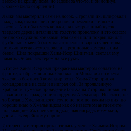
высоко на крышу дома, но задели за что-то, и он лопнул.
Сколько было огорчений!
Лыжи мы мастерили сами из досок. Строгали их, шлифовали
наждаком, смазывали, прикрепляли ремешки – и лыжи
готовы. А чтобы иметь коньки, на выстроганный кусок
твердого дерева натягивали толстую проволоку, и это совсем
не плохо служило коньками. Мы сами шили покрышки для
футбольных мячей (хотя магазин культтоваров существовал,
но мячи всегда отсутствовали, а резиновые камеры к ним
были). Шил покрышки Хаим-Исэр Шнитман, светлая ему
память. Он был мастером на все руки.
Этот же Хаим-Исэр был прекрасным мастером-солдатом на
фронте, храбрым воином. Однажды в Молдавии во время
тяжелого боя погиб командир роты. Хаим-Исэр принял
командование на себя и выиграл бой. За проявленную
храбрость и умелое проведение боя Хаим-Исэр был повышен
в звании и награжден не то орденом Александра Невского, не
то Богдана Хмельницкого, точно не помню, каким из них, но
хорошо знаю о Хмельницком как об известном антисемите-
погромщике. Уж очень неподходящая награда, возможно,
досталась еврейскому парню.
Интересная история приключилась у меня с Хаимом-Исэром.
Мы собрали детекторный радиоприемник. Необходимо было