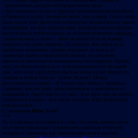
проишествие, которое он поведал моему мужу:
«
Это произошло когда я с другими военнопленными находился
в Германии в лагере. Немцы не знали, что я еврей. Среди своих
было своего рода братство и советские военнопленные евреев
не выдавали. Но вот нашёлся один, который захотел видимо
выслужиться перед немцами, он подозвал немецкого офицера,
указал на меня и сказал – «Вот он еврей! Если не веришь,
прикажи ему снять штаны» Ну, конечно, мне, как и всем
еврейским мальчикам, сделали обрезание. И тут я на
мгновение увидел смерть перед глазами, но оставить
предателя доносчика безнаказанным я не собирался. Терять
мне уже было нечего и я со всей силы вмазал ему по морде
так, что он не смог удержаться на ногах и упал. Вокруг все
замерли и ждали что же будет дальше? Немец
расхохотался и сказал: – Я хорошо был знаком с евреями в
Германии, они все люди интеллигентные и мордобоем не
занимаются. Еврей так бы не смог. Я не верю что он еврей».
Развернулся и ушёл.
» Вот такую историю Юда Залманович
нам рассказал.
С уважением
Нина Эстис
***
Из телефонных разговоров я узнал, что автор письма после
окончания гомельского университета работала учителем
истории в Горочичах, где сменила известного многим