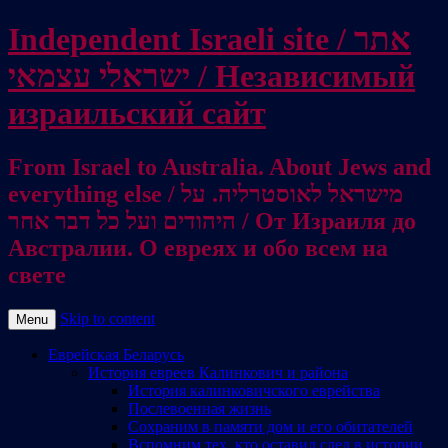
Independent Israeli site / אתר
ישראלי עצמאי / Независимый
израильский сайт
From Israel to Australia. About Jews and
everything else / מישראל לאוסטרליה. על
היהודים ועל כל דבר אחר / От Израиля до
Австралии. О евреях и обо всем на
свете
Skip to content
Menu
Еврейская Беларусь
История евреев Калинкович и района
История калинковичского еврейства
Послевоенная жизнь
Сохраним в памяти дом и его обитателей
Вспомним тех, кто оставил след в истории