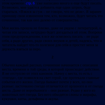
этом времени /
стр. 6
/ уже написано много и еще будут писать.
Возможно, мне удастся добавить еще один штрих, буду
стараться. «Взялся за гуж – не говори, что не дюж». Я заранее
приношу свои извинения тем, кто, возможно, будет читать это
сочинение, так как оно далеко от совершенства.
Моя жизнь прошла не близко, даже не рядом с литературой, и,
читая эти записи, нетрудно будет догадаться об этом. Вопреки
этим предупреждениям, я все же осмелюсь писать – не ради
себя, а ради других, ради своих внуков и детей, надеясь, что и
читатель найдет что-то полезное для себя и простит меня за
дерзость взяться за перо.
2
Обычно каждый рассказ, сочинение начинается с описания
места, времени и той среды, в которой происходит действие.
Я не отступлю от этих канонов. Начну с места, то есть с
«гнезда», где появился на свет герой, где протекали главные
события его жизни. Гнезда бывают почти у всех, но они
разные: ласточкино гнездо отличается от орлиного и от гнезда
аиста. Даже от воробьиного – они разные. Редко у кого из
животных нет гнезда. Без него обходятся слоны и жирафы,
кукушки, киты, дельфины и акулы.