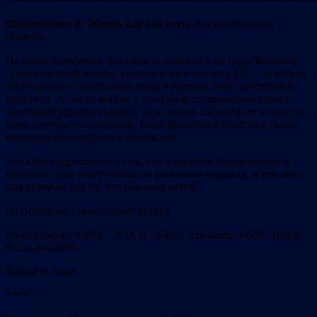
Шендерович В. Жизнь как она есть.
Документальная
повесть.
На долю поколения, чья юность пришлась на годы Великой
Отечественной войны, выпало много невзгод. Но – до войны
было детство, прекрасные годы в родном доме, заботливые
родители. А после войны – голодные студенческие годы и
блестящая карьера хирурга. Да и война состояла не только из
боев, потерь, отступлений. Было фронтовое братство, были
неожиданные встречи с земляками.
Эта книга адресована и тем, кто о жизни в предвоенные и
военные годы знает только по рассказам старших, и тем, кто
сам пережил всё то, что пережил автор.
(с) Все права принадлежат автору
Издательство ЛИРА – Р. О. В. 26159, Jerusalem, 96586. Tel/fax
972-2-6412890
Printed in Israel
* * *