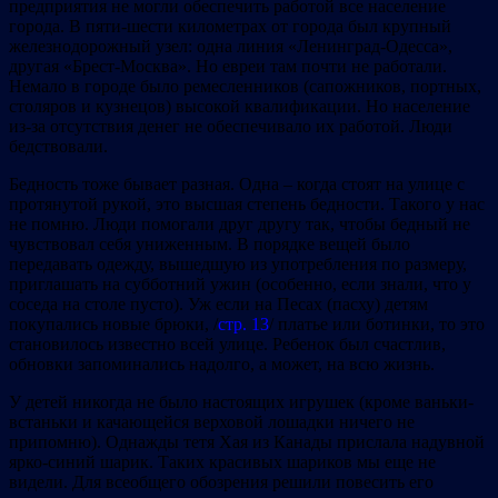
предприятия не могли обеспечить работой все население
города. В пяти-шести километрах от города был крупный
железнодорожный узел: одна линия «Ленинград-Одесса»,
другая «Брест-Москва». Но евреи там почти не работали.
Немало в городе было ремесленников (сапожников, портных,
столяров и кузнецов) высокой квалификации. Но население
из-за отсутствия денег не обеспечивало их работой. Люди
бедствовали.
Бедность тоже бывает разная. Одна – когда стоят на улице с
протянутой рукой, это высшая степень бедности. Такого у нас
не помню. Люди помогали друг другу так, чтобы бедный не
чувствовал себя униженным. В порядке вещей было
передавать одежду, вышедшую из употребления по размеру,
приглашать на субботний ужин (особенно, если знали, что у
соседа на столе пусто). Уж если на Песах (пасху) детям
покупались новые брюки, /
стр. 13
/ платье или ботинки, то это
становилось известно всей улице. Ребенок был счастлив,
обновки запоминались надолго, а может, на всю жизнь.
У детей никогда не было настоящих игрушек (кроме ваньки-
встаньки и качающейся верховой лошадки ничего не
припомню). Однажды тетя Хая из Канады прислала надувной
ярко-синий шарик. Таких красивых шариков мы еще не
видели. Для всеобщего обозрения решили повесить его