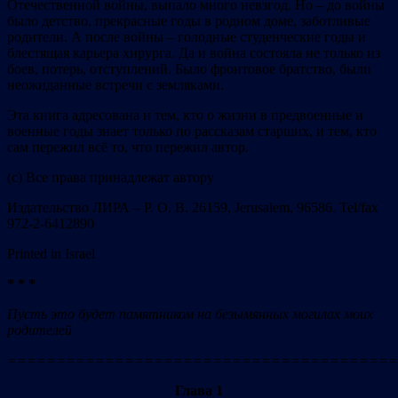
Отечественной войны, выпало много невзгод. Но – до войны
было детство, прекрасные годы в родном доме, заботливые
родители. А после войны – голодные студенческие годы и
блестящая карьера хирурга. Да и война состояла не только из
боев, потерь, отступлений. Было фронтовое братство, были
неожиданные встречи с земляками.
Эта книга адресована и тем, кто о жизни в предвоенные и
военные годы знает только по рассказам старших, и тем, кто
сам пережил всё то, что пережил автор.
(с) Все права принадлежат автору
Издательство ЛИРА – Р. О. В. 26159, Jerusalem, 96586. Tel/fax
972-2-6412890
Printed in Israel
* * *
Пусть это будет памятником на безымянных могилах моих
родителей
========================================
Глава 1