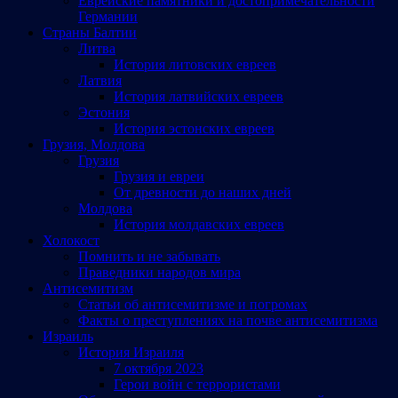
Еврейские памятники и достопримечательности
Германии
Страны Балтии
Литва
История литовских евреев
Латвия
История латвийских евреев
Эстония
История эстонских евреев
Грузия, Молдова
Грузия
Грузия и евреи
От древности до наших дней
Молдова
История молдавских евреев
Холокост
Помнить и не забывать
Праведники народов мира
Антисемитизм
Статьи об антисемитизме и погромах
Факты о преступлениях на почве антисемитизма
Израиль
История Израиля
7 октября 2023
Герои войн с террористами