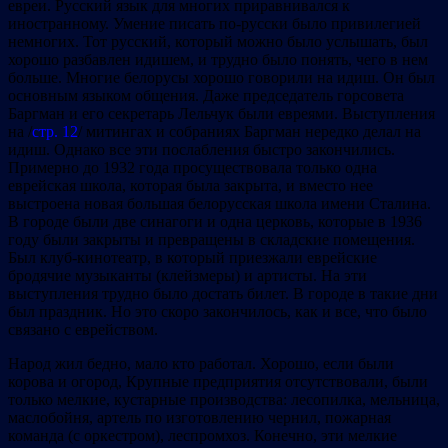
евреи. Русский язык для многих приравнивался к
иностранному. Умение писать по-русски было привилегией
немногих. Тот русский, который можно было услышать, был
хорошо разбавлен идишем, и трудно было понять, чего в нем
больше. Многие белорусы хорошо говорили на идиш. Он был
основным языком общения. Даже председатель горсовета
Баргман и его секретарь Лельчук были евреями. Выступления
на /
стр. 12
/ митингах и собраниях Баргман нередко делал на
идиш. Однако все эти послабления быстро закончились.
Примерно до 1932 года просуществовала только одна
еврейская школа, которая была закрыта, и вместо нее
выстроена новая большая белорусская школа имени Сталина.
В городе были две синагоги и одна церковь, которые в 1936
году были закрыты и превращены в складские помещения.
Был клуб-кинотеатр, в который приезжали еврейские
бродячие музыканты (клейзмеры) и артисты. На эти
выступления трудно было достать билет. В городе в такие дни
был праздник. Но это скоро закончилось, как и все, что было
связано с еврейством.
Народ жил бедно, мало кто работал. Хорошо, если были
корова и огород, Крупные предприятия отсутствовали, были
только мелкие, кустарные производства: лесопилка, мельница,
маслобойня, артель по изготовлению чернил, пожарная
команда (с оркестром), леспромхоз. Конечно, эти мелкие