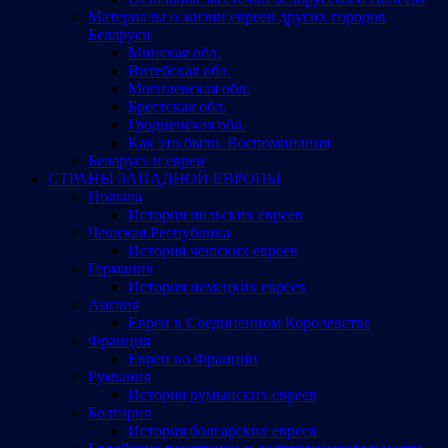
Материалы о жизни евреев других городов
Беларуси
Минская обл.
Витебская обл.
Могилевская обл.
Брестская обл.
Гродненская обл.
Как это было. Воспоминания
Беларусь и евреи
СТРАНЫ ЗАПАДНОЙ ЕВРОПЫ
Польша
История польских евреев
Чешская Республика
История чешских евреев
Германия
История немецких евреев
Англия
Евреи в Соединенном Королевстве
Франция
Евреи во Франции
Румыния
История румынских евреев
Болгария
История болгарских евреев