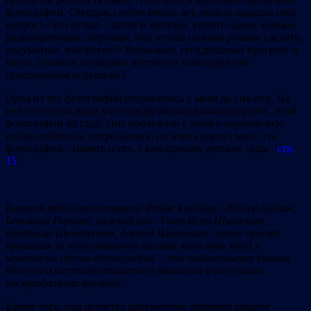
фотографии. Сегодня, спустя много лет, иногда задаешь себе
вопрос: «Что лучше – зайти в магазин, купить лыжи, коньки,
радиоприемник, игрушки, или лучше своими руками сделать,
додуматься, изобрести?» Возможно, сегодняшний прогресс в
науке, технике, медицине достигнут благодаря тем
самодельным игрушкам?
Одна из тех фотографий сохранилась у меня до сих пор. На
ней почти вся наша уличная футбольная команда ребят. Этой
фотографии 64 года. Она пролежала у меня в кармане всю
войну, поблекла, потрескалась, но очень дорога мне. Эта
фотография – память о тех, с кем прошли детские годы. /
стр.
15
/
Верхний ряд (слева направо): Файке Гинзбург, Лейзер Зайчик,
Беньямин Горелик; нижний ряд: Хаим-Исер Шнитман,
Владимир
Шендерович, Аврем
л
Шнитман.
Автор просит
прошения за недостаточно высокое качество этой и
некоторых других фотографи
й
–
это любительские снимки
более че
м
шестидесятилетней давности и они сильно
пострадали от време
ни.
Кроме того, она является документом, опровергающим