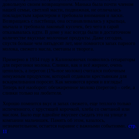
довольную своим возвращением. Манька была почти членом
нашей семьи, светлой масти, подвижная, не отличалась
покладистым характером и требовала внимания и ласки.
Возвращаясь с пастбища, она останавливалась у крыльца,
мычала и требовала лакомый кусочек, без чего в сарай
отказывалась идти. В доме у нас всегда были в достаточном
количестве вкусные молочные продукты. Даже сегодня,
спустя больше чем пятьдесят лет, мне помнится запах парного
молока, свежего масла, сметаны и творога.
Примерно в 1934 году в Калинковичах появились сепараторы
для перегонки молока. Сливки, как и всё жирное, очень
ценились, а перегон (1%-ное молоко) считался побочным
ненужным продуктом, который отдавали крестьянкам для
вскармливания поросят. Как меняются время и взгляды!
Теперь всё наоборот: обезжиренное молоко (перегон) – себе, а
сливки только на любителя.
Хорошо помнится вкус и запах свежего, еще теплого только
испеченного, с хрустящей корочкой, хлеба со сметаной или
маслом. Было еще вдвойне вкуснее съедать это на улице в
компании мальчишек. Память об этом, казалось,
незначительном, остается наравне с важными событиями. /
стр.
11
/