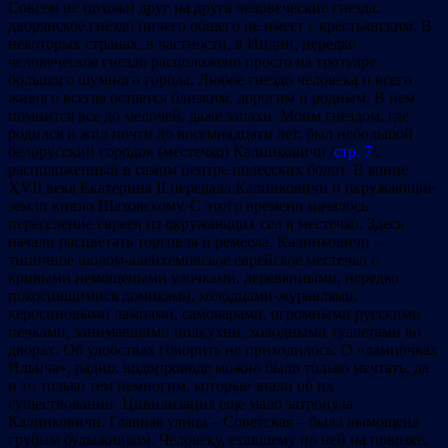
Совсем не похожи друг на друга человеческие гнезда:
дворянское гнездо ничего общего не имеет с крестьянским. В
некоторых странах, в частности, в Индии, нередко
человеческое гнездо расположено просто на тротуаре
большого шумного города. Любое гнездо человека и всего
живого всегда остается близким, дорогим и родным. В нем
помнится все до мелочей, даже запахи. Моим гнездом, где
родился и жил почти до восемнадцати лет, был небольшой
белорусский городок (местечко) Калинковичи /
стр. 7
/,
расположенный в самом центре полесских болот. В конце
XVII века Екатерина II передала Калинковичи и окружающие
земли князю Шаховскому. С этого времени началось
переселение евреев из окружающих сел в местечко. Здесь
начали расцветать торговля и ремесла. Калинковичи –
типичное шолом-алейхемовское еврейское местечко с
кривыми немощеными улочками, деревянными, нередко
покосившимися домиками, колодцами-журавлями,
керосиновыми лампами, самоварами. огромными русскими
печками, занимавшими полкухни, холодными туалетами во
дворах. Об удобствах говорить не приходилось. О «лампочках
Ильича», радио, водопроводе можно было только мечтать, да
и то только тем немногим, которые знали об их
существовании. Цивилизация еще мало затронула
Калинковичи. Главная улица – Советская – была вымощена
грубым булыжником. Человеку, ехавшему по ней на повозке,