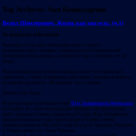
Tag Archives:
Аня Комиссарчик
Велвл Шендерович. Жизнь как она есть. (ч.1)
От редактора belisrael.info
Расскажу о том, как я обнаружил книгу своего
калинковичского земляка, находящуюся в национальной
библиотеке Иерусалима, и почему не знал о ней еще лет 10
назад.
Ровно месяц назад получил письмо, после чего завязалась
переписка, а также телефонные разговоры, которые и вывели
на имя автора книги. Но вначале текст письма:
Доброе утро Арон.
Я прочла вашу публикацию про
Юду Залмановича Френклаха
из Озарич. Я с ним очень хорошо знакома – он муж сестры
моего дедушки Семена Ароновича Голода. Юда Залманович
прожил последние годы своей жизни в Хайфе и умер
приблизительно в 2012-2013 году. Его дети Аркадий, Евгений
и Тамара живут на севере Израиля.
К его такой «яркой» военной истории можно добавить