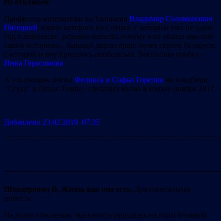
Из откликов
:
Профессор математики из Таллинна
Владимир Соломонович
Пясецкий
, корни которого из Слуцка, с которым уже не один
год в переписке, резонно написал почему я не указал имя той
самой исторички, бывшей директорши музея евреев Беларуси,
с которой и ему пришлось пообщаться. Восполню пробел –
Инна Герасимова
.
А это снимок могил
Феликса и Софьи Горелик
на кладбище
“Сгула” в Петах-Тикве, сделаных мною в начале ноября 2017.
Добавлено 23.02.2019 07:35
================================================
================================================
Шендерович В. Жизнь как она есть.
Документальная
повесть.
На долю поколения, чья юность пришлась на годы Великой