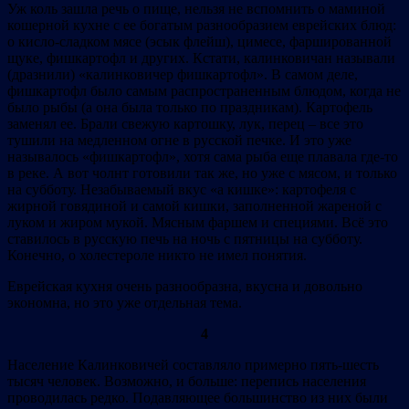
Уж коль зашла речь о пище, нельзя не вспомнить о маминой
кошерной кухне с ее богатым разнообразием еврейских блюд:
о кисло-сладком мясе (эсык флейш), цимесе, фаршированной
щуке, фишкартофл и других. Кстати, калинковичан называли
(дразнили) «калинковичер фишкартофл». В самом деле,
фишкартофл было самым распространенным блюдом, когда не
было рыбы (а она была только по праздникам). Картофель
заменял ее. Брали свежую картошку, лук, перец – все это
тушили на медленном огне в русской печке. И это уже
называлось «фишкартофл», хотя сама рыба еще плавала где-то
в реке. А вот чолнт готовили так же, но уже с мясом, и только
на субботу. Незабываемый вкус «а кишке»: картофеля с
жирной говядиной и самой кишки, заполненной жареной с
луком и жиром мукой. Мясным фаршем и специями. Всё это
ставилось в русскую печь на ночь с пятницы на субботу.
Конечно, о холестероле никто не имел понятия.
Еврейская кухня очень разнообразна, вкусна и довольно
экономна, но это уже отдельная тема.
4
Население Калинковичей составляло примерно пять-шесть
тысяч человек. Возможно, и больше: перепись населения
проводилась редко. Подавляющее большинство из них были