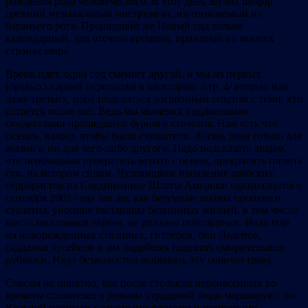
рождения рода человеческого. В этот день звучит шофар
древний музыкальный инструмент, изготовляемый из
бараньего рога. Прошедший же Новый год только
календарный, для отсчета времени, принятый во многих
странах мира.
Время идет, один год сменяет другой, и мы из первых
(бравых) парней переходим в категорию /стр. 4/ вторых или
даже третьих, пора поделиться жизненным опытом с теми, кто
остается после нас. Ведь мы являемся подлинными
свидетелями прошедшего бурного столетия. Нам есть что
сказать, важно, чтобы были слушатели. Жизнь дана только для
жизни и ни для чего-либо другого. Надо подсказать людям,
что необходимо прекратить играть с огнем, прекратить пилить
сук, на котором сидим. Чудовищное нападение арабских
террористов на Соединенные Штаты Америки одиннадцатого
сентября 2001 года так же, как безумные войны прошлого
столетия, унесшие миллионы безвинных жизней, в том числе
шесть миллионов евреев, не должны повторяться. Надо еще
на новорожденных сталиных, гитлеров, бин Ладенов,
саддамов хусейнов и им подобных надевать смирительные
рубашки. Надо безжалостно вырывать эту сорную траву.
Совсем не понятно, как после стольких перенесенных во
времена сталинского режима страданий люди маршируют по
Красной площади с красными флагами и портретами