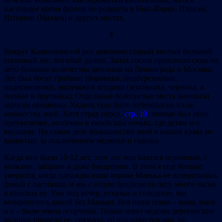
настоящее время фаэтон не редкость в Нью-Йорке, Париже,
Испании (Малага) и других местах.
3
Вокруг Калинковичей рос довольно старый чистый большой
сосновый лес, богатый дичью. Запах сосны привлекал сюда на
лето большое количество дачников из Ленинграда и Москвы.
Лес был богат грибами (боровики, подберезовики,
подосиновики, лисички) и ягодами (земляника, черника, а
осенью и брусника). Отдельные болотистые места занимали
заросли орешника. Ходить туда было небезопасно из-за
множества змей. Хотя страх перед /
стр. 10
/ змеями был явно
преувеличен, особенно в еврейских семьях, где детям его
внушали. На самом деле большинство змей в наших краях не
ядовитые, за исключением медянки и гадюки.
Когда мне было 10-12 лет, этот лес мне казался огромным, с
волками, зайцами и даже бандитами. В этом я еще больше
уверился, когда однажды наша корова Манька не возвратилась
домой с пастбища, и мы с отцом бродили по лесу много часов
в поисках ее. Уже под вечер, усталые и голодные, мы
возвратились домой без Маньки. Вся наша семья – мама, папа
и я – были очень огорчены. Только через неделю деревенские
мужики привели ее, грязную, со впалыми боками, но