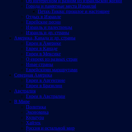
Об интересном и разном из израильской жизни
Города и памятные места Израиляl
Петах-Тиква: прошлое и настоящее
Отдых в Израиле
Еврейские песни
Израиль и палестинцы
Израиль и др. страны
Америка, Канада и др. страны
Евреи в Америке
Евреи в Канаде
Евреи в Мексике
О евреях из разных стран
Иные страны
Еврейскими маршрутами
Северная Америка
Евреи в Аргентине
Евреи в Бразилии
Австралия
Евреи в Австралии
В Мире
Политика
Экономика
Культура
Хайтек
Россия и остальной мир