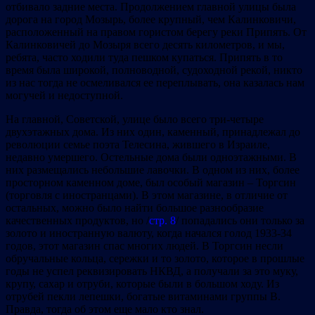
отбивало задние места. Продолжением главной улицы была
дорога на город Мозырь, более крупный, чем Калинковичи,
расположенный на правом гористом берегу реки Припять. От
Калинковичей до Мозыря всего десять километров, и мы,
ребята, часто ходили туда пешком купаться. Припять в то
время была широкой, полноводной, судоходной рекой, никто
из нас тогда не осмеливался ее переплывать, она казалась нам
могучей и недоступной.
На главной, Советской, улице было всего три-четыре
двухэтажных дома. Из них один, каменный, принадлежал до
революции семье поэта Телесина, жившего в Израиле,
недавно умершего. Остельные дома были одноэтажными. В
них размещались небольшие лавочки. В одном из них, более
просторном каменном доме, был особый магазин – Торгсин
(торговля с иностранцами). В этом магазине, в отличие от
остальных, можно было найти большое разнообразие
качественных продуктов, но /
стр. 8
/ попадались они только за
золото и иностранную валюту, когда начался голод 1933-34
годов, этот магазин спас многих людей. В Торгсин несли
обручальные кольца, сережки и то золото, которое в прошлые
годы не успел реквизировать НКВД, а получали за это муку,
крупу, сахар и отруби, которые были в большом ходу. Из
отрубей пекли лепешки, богатые витаминами группы В.
Правда, тогда об этом еще мало кто знал.