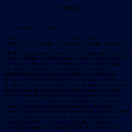
Калинковичи
1
Сегодня третье января 2002 года.
Прошел еще один год – это уже второй в третьем
тысячелетии. Как далеко это от года моего появления на свет!
Довольно прохладно для Иерусалима – дожди перемежаются с
солнцем. Нередко в январе раскаты грома, вспышки молнии.
И это может сопровождаться снегопадом – кругом белым-
бело. Кажется, природа хочет продемонстрировать за
короткий отрезок времени все прелести, на которые она
способна. Но Иерусалим в любую погоду остается всегда
прекрасным, с его необычным светом, прозрачным воздухом и
какой-то приподнятостью, присущей только ему – светлому
городу, Золотому Иерусалиму. Долгожданные дожди стали
заполнять Кинерет, главный водный резервуар страны, но
медленно: до нужной отметки уровня воды еще далеко,
остаются метры. Прошло три дня нового 2002 года, наступают
будни. Правда, наш настоящий еврейский Новый Год еще
далеко впереди, только осенью, в сентябре. Это один из
главных праздников. Согласно Талмуду этот день – день