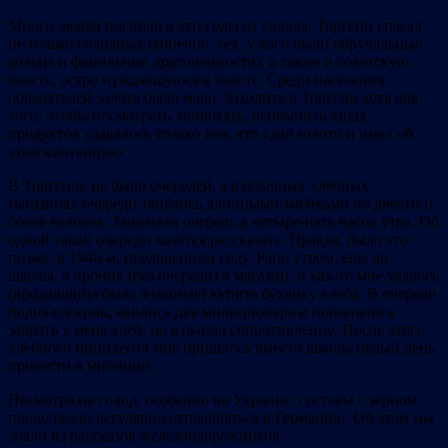
Много людей погибло в эти годы от голода. Торгсин спасал
не только голодных (конечно, тех, у кого были обручальные
кольца и фамильные драгоценности), а также и советскую
власть, остро нуждавшуюся в золоте. Среди населения
обладателей золота было мало. Заходить в Торгсин хотя для
того, чтобы посмотреть, понюхать, вспомнить запах
продуктов удавалось только тем, кто сдал золото и имел об
этом квитанцию.
В Торгсине не было очередей, а в обычных хлебных
магазинах очереди тянулись длинными змейками по двести и
более человек. Занимали очередь в четыре-пять часов утра. Об
одной такой очереди хочется рассказать. Правда, было это
позже, в 1940-м, предвоенном году. Рано утром, еще до
школы, я проник (без очереди) в магазин, и как-то мне удалось
(продавщица была знакомая) купить буханку хлеба. В очереди
поднялся крик, явились два милиционера и попытались
забрать у меня хлеб, но я оказал сопротивление. После этого
хлебного инцидента мне пришлось вместо школы целый день
провести в милиции.
Несмотря на голод. особенно на Украине, составы с зерном
продолжали регулярно отправляться в Германию. Об этом мы
знали из рассказов железнодорожников.