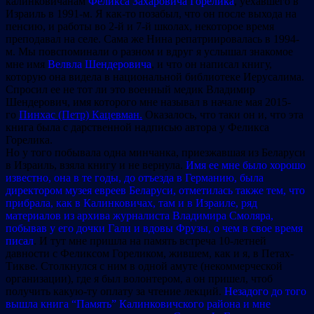
калинковичанам
Феликса Захаровича Горелика
, уехавшего в
Израиль в 1991-м. Я как-то позабыл, что он после выхода на
пенсию, и работы во 2-й и 7-й школах, некоторое время
преподавал на селе. Сама же Нина репатриировалась в 1994-
м. Мы повспоминали о разном и вдруг я услышал знакомое
мне имя
Велвла Шендеровича
, и что он написал книгу,
которую она видела в национальной библиотеке Иерусалима.
Спросил ее не тот ли это военный медик Владимир
Шендерович, имя которого мне называл в начале мая 2015-
го
Пинхас (Петр) Кацевман.
Оказалось, что таки он и, что эта
книга была с дарственной надписью автора у Феликса
Горелика.
Но у того побывала одна минчанка, приезжавшая из Беларуси
в Израиль, взяла книгу и не вернула.
Имя ее мне было хорошо
известно, она в те годы, до отъезда в Германию, была
директором музея евреев Беларуси, отметилась также тем, что
прибрала, как в Калинковичах, там и в Израиле, ряд
материалов из архива журналиста Владимира Смоляра,
побывав у его дочки Гали и вдовы Фрузы, о чем в свое время
писал
. И тут мне пришла на память встреча 10-летней
давности с Феликсом Гореликом, жившем, как и я, в Петах-
Тикве. Столкнулся с ним в одной амуте (некоммерческой
организации), где я был волонтером, а он пришел, чтоб
получить какую-ту оплату за чтение лекций.
Незадого до того
вышла книга “Память” Калинковичского района и мне