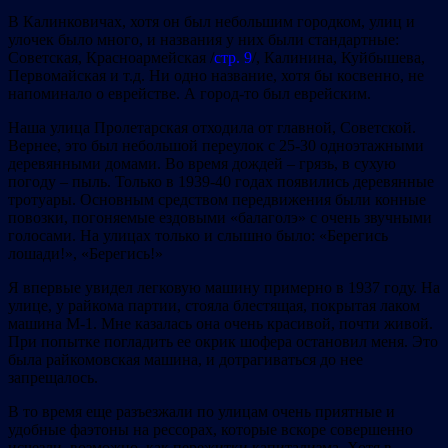
В Калинковичах, хотя он был небольшим городком, улиц и
улочек было много, и названия у них были стандартные:
Советская, Красноармейская /
стр. 9
/, Калинина, Куйбышева,
Первомайская и т.д. Ни одно название, хотя бы косвенно, не
напоминало о еврействе. А город-то был еврейским.
Наша улица Пролетарская отходила от главной, Советской.
Вернее, это был небольшой переулок с 25-30 одноэтажными
деревянными домами. Во время дождей – грязь, в сухую
погоду – пыль. Только в 1939-40 годах появились деревянные
тротуары. Основным средством передвижения были конные
повозки, погоняемые ездовыми «балаголэ» с очень звучными
голосами. На улицах только и слышно было: «Берегись
лошади!», «Берегись!»
Я впервые увидел легковую машину примерно в 1937 году. На
улице, у райкома партии, стояла блестящая, покрытая лаком
машина М-1. Мне казалась она очень красивой, почти живой.
При попытке погладить ее окрик шофера остановил меня. Это
была райкомовская машина, и дотрагиваться до нее
запрещалось.
В то время еще разъезжали по улицам очень приятные и
удобные фаэтоны на рессорах, которые вскоре совершенно
исчезли, возможно, как пережитки капитализма. Хотя в