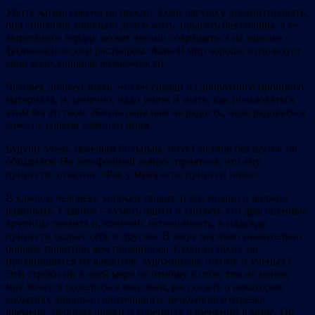
Убить жизнь совсем не просто. Если лягушку декапитировать,
она способна довольно долго жить, прыгать без головы, а ее
вырезанное сердце может часами сокращаться на тарелке с
физиологическим раствором. Живой мир хорошо использует
свои колоссальные возможности.
Человек должен знать, что он сделан из добротного прочного
материала, и, конечно, надо уметь и знать, как пользоваться
этим богатством. Жизнь дана нам на радость, надо радоваться
даже не совсем удачным дням.
Будучи очень тяжелым больным, поэт Светлов без шуток не
обходился. На телефонный вопрос приятеля, что ему
принести, ответил: «Рак у меня есть, принеси пива».
В каждом человеке заложен талант, и его можно и должно
развивать. Главное – суметь найти и увидеть эти драгоценные
крупицы таланта и, конечно, использовать, в надежде
принести пользу себе и другим. В мире погибло значительно
больше талантов, чем проявилось. Сколько таких не
проявившихся музыкантов, художников, поэтов и ученых?
Эти строки ни в коей мере не отношу к себе, тем не менее,
мне хочется поделиться мыслями, рассказать о некоторых
событиях довольно длительного, необычного отрезка
времени, периода ломки и коренных изменений в мире. Об