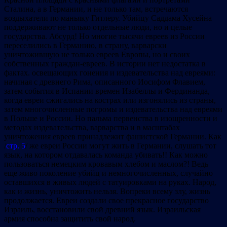
Сталина, а в Германии, и не только там, встречаются
воздыхатели по маньяку Гитлеру. Убийцу Саддама Хусейна
поддерживают не только отдельные люди, но и целые
государства. Абсурд! Но многие тысячи евреев из России
переселились в Германию, в страну, варварски
уничтожившую не только евреев Европы, но и своих
собственных граждан-евреев. В истории нет недостатка в
фактах. освещающих гонения и издевательства над евреями:
начиная с древнего Рима, описанного Иосифом Флавием,
затем события в Испании времен Изабеллы и Фердинанда,
когда евреи сжигались на кострах или изгонялись из страны,
затем многочисленные погромы и издевательства над евреями
в Польше и России. Но пальма первенства в изощренности и
методах издевательства, варварства и в масштабах
уничтожения евреев принадлежит фашистской Германии. Как
/
стр. 5
/ же евреи России могут жить в Германии, слушать тот
язык, на котором отдавалась команда убивать!! Как можно
пользоваться немецким кровавым хлебом и маслом?! Ведь
еще живо поколение убийц и немногочисленных, случайно
оставшихся в живых людей с татуировками на руках. Народ,
как и жизнь, уничтожить нельзя. Вопреки всему злу, жизнь
продолжается. Евреи создали свое прекрасное государство
Израиль, восстановили свой древний язык. Израильская
армия способна защитить свой народ.