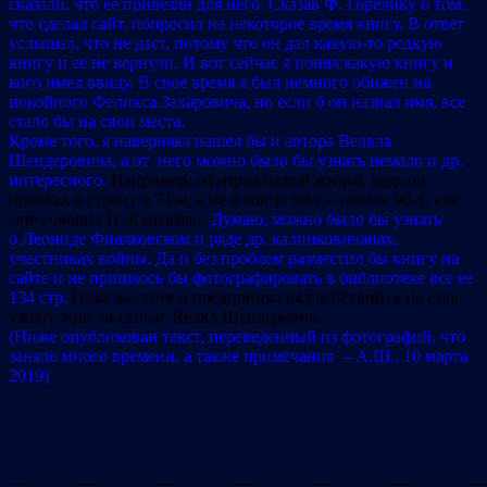
сказали, что ее привезли для него. Сказав Ф. Горелику о том,
что сделал сайт, попросил на некоторое время книгу. В ответ
услышал, что не даст, потому что он дал какую-то редкую
книгу и ее не вернули. И вот сейчас я понял какую книгу и
кого имел ввиду. В свое время я был немного обижен на
покойного Феликса Захаровича, но если б он назвал имя, все
стало бы на свои места.
Кроме того, я наверняка нашел бы и автора Велвла
Шендеровича, а от него можно было бы узнать немало и др.
интересного.
Например, об израильской жизни, ведь он
приехал в страну в 73-м, а не в конце 80-х – начале 90-х, как
мне говорил П. Кацевман.
Думаю, можно было бы узнать
о Леониде Фиалковском и ряде др. калинковичанах,
участниках войны. Да и без проблем разместил бы книгу на
сайте и не пришлось бы фотографировать в библиотеке все ее
134 стр.
Пока же, хотя и предпринял ряд действий, я не смог
узнать жив ли сейчас Велвл Шендерович.
(Ниже опубликован текст, переведенный из фотографий, что
заняло много времени, а также примечания – А.Ш., 10 марта
2019)
================================================