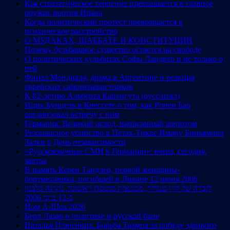
Как стратегическое терпение превращается в главное
оружие против Ирана
Когда политический протест превращается в
психическое расстройство
О МУДАКАХ, ШАББАТЕ И КОНСТИТУЦИИ
Почему бульбашное существо остается на свободе
О политических кульбитах Софы Ландвер и не только о
ней
Финал Мондиаля, драма в Аргентине и реакция
еврейских самоненавистников
К 82-летию Альберта Капенгута (русс/итал)
Ицик Бунцель в Кнессете о том, как Ронен Бар
организовал встречу с ним
Германия: Великий исход, написанный шепотом
Резонансное убийство в Петах-Тикве Иману Биньямина
Залки в День независимости
«Русскоязычные СМИ в Германии»: вчера, сегодня,
завтра
В память Керен Тандлер, первой женщины-
бортмеханика, погибшей в Ливане 12 июня 2006
לזכרה של קרן טנדלר, מכונאית מוטסת ראשונה, נהרגה בלבנון
ב-12 ביוני 2006
Йом А-Шоа 2026
Берл Лазар о политике и русской бане
Наталья Плюснина. Борьба Трампа за победу здравого