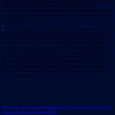
Israel, in all corners Jewish national flags flaunted. Pictures of seven
plant species and the landscape of the Land of Israel were
surrounded by a large Jewish audience that gathered in the evening
and darkened the wooden articles of the symbolic Belarusian figures
located on the walls of the hall …
.
.
I started the Seder with the description of the “throne of my God”,
which is now in the Peschah Seder in my house in Kfar-Ezione and
in tens of thousands of Jewish homes in Israel, which are going to
celebrate Pesach. A vacant chair near the Seder table is waiting for
them, those who are sitting with us now. Speaking of Kiddush, I
respected the elderly Yosef Malkin, who came with many awards on
his jacket for his service in the Red Army in World War II. Two
days before I managed to find this kind old man, and he accepted
my request to consecrate and take part in the preparation of the
Seder. The only Jew in Mozyr, who from childhood remembered
some Jewish rules of life.
T
he reader of the Pesach Haggadah is Sveta Shustin. In the front is
Zhenya Kotlyar from Kalinkovichi