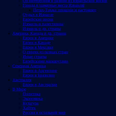
Об интересном и разном из израильской жизни
Города и памятные места Израиляl
Петах-Тиква: прошлое и настоящее
Отдых в Израиле
Еврейские песни
Израиль и палестинцы
Израиль и др. страны
Америка, Канада и др. страны
Евреи в Америке
Евреи в Канаде
Евреи в Мексике
О евреях из разных стран
Иные страны
Еврейскими маршрутами
Северная Америка
Евреи в Аргентине
Евреи в Бразилии
Австралия
Евреи в Австралии
В Мире
Политика
Экономика
Культура
Хайтек
Россия и остальной мир