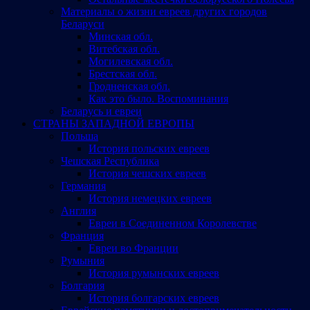
Материалы о жизни евреев других городов
Беларуси
Минская обл.
Витебская обл.
Могилевская обл.
Брестская обл.
Гродненская обл.
Как это было. Воспоминания
Беларусь и евреи
СТРАНЫ ЗАПАДНОЙ ЕВРОПЫ
Польша
История польских евреев
Чешская Республика
История чешских евреев
Германия
История немецких евреев
Англия
Евреи в Соединенном Королевстве
Франция
Евреи во Франции
Румыния
История румынских евреев
Болгария
История болгарских евреев