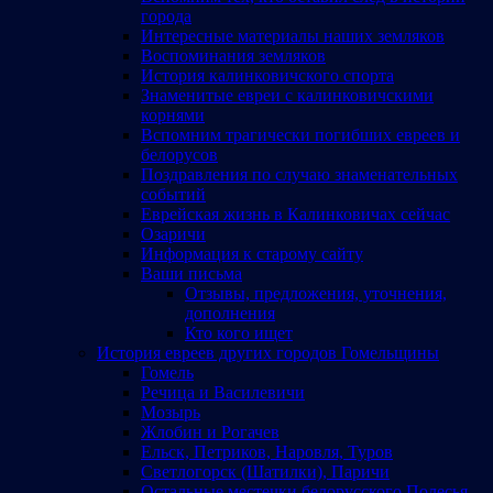
города
Интересные материалы наших земляков
Воспоминания земляков
История калинковичского спорта
Знаменитые евреи с калинковичскими
корнями
Вспомним трагически погибших евреев и
белорусов
Поздравления по случаю знаменательных
событий
Еврейская жизнь в Калинковичах сейчас
Озаричи
Информация к старому сайту
Ваши письма
Отзывы, предложения, уточнения,
дополнения
Кто кого ищет
История евреев других городов Гомельщины
Гомель
Речица и Василевичи
Мозырь
Жлобин и Рогачев
Ельск, Петриков, Наровля, Туров
Светлогорск (Шатилки), Паричи
Остальные местечки белорусского Полесья