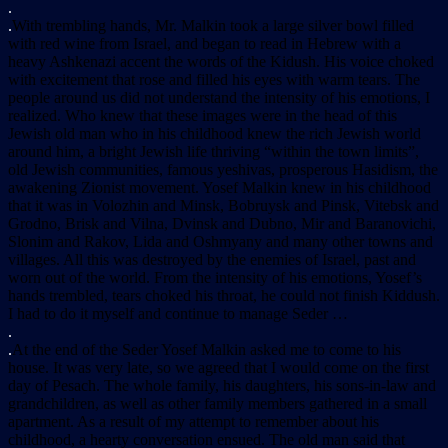
.
.
With trembling hands, Mr. Malkin took a large silver bowl filled
with red wine from Israel, and began to read in Hebrew with a
heavy Ashkenazi accent the words of the Kidush. His voice choked
with excitement that rose and filled his eyes with warm tears. The
people around us did not understand the intensity of his emotions, I
realized. Who knew that these images were in the head of this
Jewish old man who in his childhood knew the rich Jewish world
around him, a bright Jewish life thriving “within the town limits”,
old Jewish communities, famous yeshivas, prosperous Hasidism, the
awakening Zionist movement. Yosef Malkin knew in his childhood
that it was in Volozhin and Minsk, Bobruysk and Pinsk, Vitebsk and
Grodno, Brisk and Vilna, Dvinsk and Dubno, Mir and Baranovichi,
Slonim and Rakov, Lida and Oshmyany and many other towns and
villages. All this was destroyed by the enemies of Israel, past and
worn out of the world. From the intensity of his emotions, Yosef’s
hands trembled, tears choked his throat, he could not finish Kiddush.
I had to do it myself and continue to manage Seder …
.
.
At the end of the Seder Yosef Malkin asked me to come to his
house. It was very late, so we agreed that I would come on the first
day of Pesach. The whole family, his daughters, his sons-in-law and
grandchildren, as well as other family members gathered in a small
apartment. As a result of my attempt to remember about his
childhood, a hearty conversation ensued. The old man said that