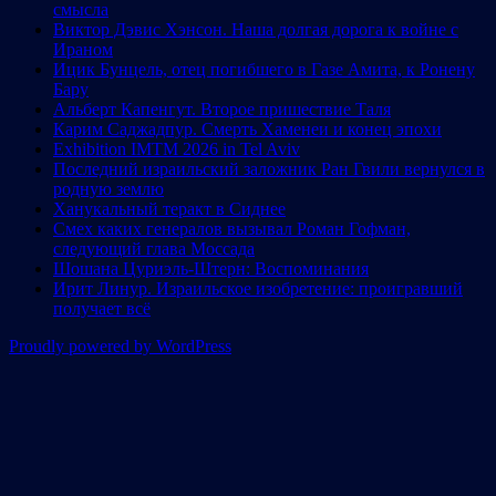
смысла
Виктор Дэвис Хэнсон. Наша долгая дорога к войне с
Ираном
Ицик Бунцель, отец погибшего в Газе Амита, к Ронену
Бару
Альберт Капенгут. Второе пришествие Таля
Карим Саджадпур. Смерть Хаменеи и конец эпохи
Exhibition IMTM 2026 in Tel Aviv
Последний израильский заложник Ран Гвили вернулся в
родную землю
Ханукальный теракт в Сиднее
Смех каких генералов вызывал Роман Гофман,
следующий глава Моссада
Шошана Цуриэль-Штерн: Воспоминания
Ирит Линур. Израильское изобретение: проигравший
получает всё
Proudly powered by WordPress