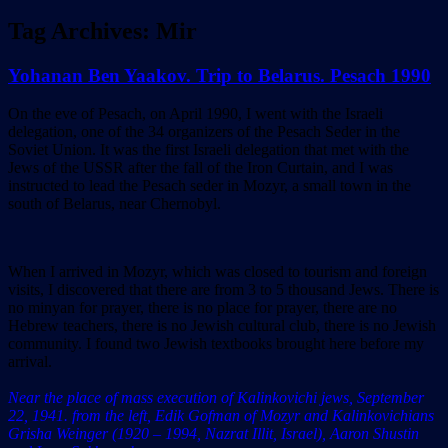
Tag Archives:
Mir
Yohanan Ben Yaakov. Trip to Belarus. Pesach 1990
On the eve of Pesach, on April 1990, I went with the Israeli
delegation, one of the 34 organizers of the Pesach Seder in the
Soviet Union. It was the first Israeli delegation that met with the
Jews of the USSR after the fall of the Iron Curtain, and I was
instructed to lead the Pesach seder in Mozyr, a small town in the
south of Belarus, near Chernobyl.
When I arrived in Mozyr, which was closed to tourism and foreign
visits, I discovered that there are from 3 to 5 thousand Jews. There is
no minyan for prayer, there is no place for prayer, there are no
Hebrew teachers, there is no Jewish cultural club, there is no Jewish
community. I found two Jewish textbooks brought here before my
arrival.
Near the place of mass execution of Kalinkovichi jews, September
22, 1941. from the left, Edik Gofman of Mozyr and Kalinkovichians
Grisha Weinger (1920 – 1994, Nazrat Illit, Israel), Aaron Shustin