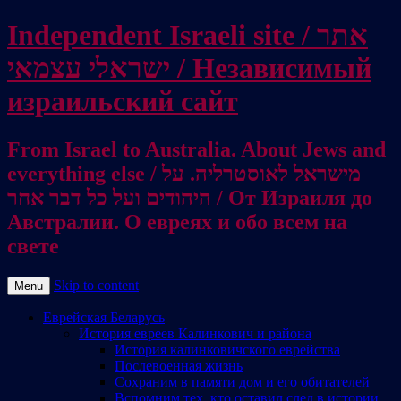
Independent Israeli site / אתר
ישראלי עצמאי / Независимый
израильский сайт
From Israel to Australia. About Jews and
everything else / מישראל לאוסטרליה. על
היהודים ועל כל דבר אחר / От Израиля до
Австралии. О евреях и обо всем на
свете
Skip to content
Menu
Еврейская Беларусь
История евреев Калинкович и района
История калинковичского еврейства
Послевоенная жизнь
Сохраним в памяти дом и его обитателей
Вспомним тех, кто оставил след в истории