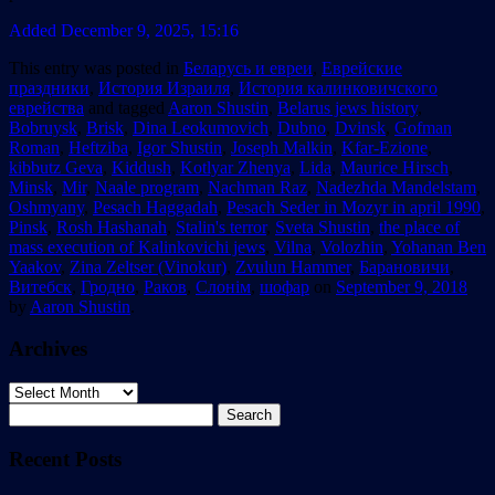
Added December 9, 2025, 15:16
This entry was posted in
Беларусь и евреи
,
Еврейские
праздники
,
История Израиля
,
История калинковичского
еврейства
and tagged
Aaron Shustin
,
Belarus jews history
,
Bobruysk
,
Brisk
,
Dina Leokumovich
,
Dubno
,
Dvinsk
,
Gofman
Roman
,
Heftziba
,
Igor Shustin
,
Joseph Malkin
,
Kfar-Ezione
,
kibbutz Geva
,
Kiddush
,
Kotlyar Zhenya
,
Lida
,
Maurice Hirsch
,
Minsk
,
Mir
,
Naale program
,
Nachman Raz
,
Nadezhda Mandelstam
,
Oshmyany
,
Pesach Haggadah
,
Pesach Seder in Mozyr in april 1990
,
Pinsk
,
Rosh Hashanah
,
Stalin's terror
,
Sveta Shustin
,
the place of
mass execution of Kalinkovichi jews
,
Vilna
,
Volozhin
,
Yohanan Ben
Yaakov
,
Zina Zeltser (Vinokur)
,
Zvulun Hammer
,
Барановичи
,
Витебск
,
Гродно
,
Раков
,
Слонім
,
шофар
on
September 9, 2018
by
Aaron Shustin
.
Archives
Archives
Search
for:
Recent Posts