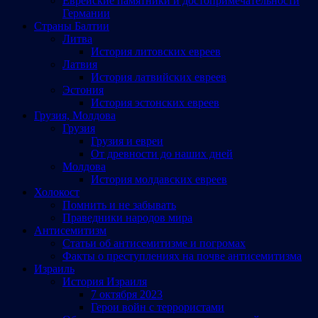
Еврейские памятники и достопримечательности
Германии
Страны Балтии
Литва
История литовских евреев
Латвия
История латвийских евреев
Эстония
История эстонских евреев
Грузия, Молдова
Грузия
Грузия и евреи
От древности до наших дней
Молдова
История молдавских евреев
Холокост
Помнить и не забывать
Праведники народов мира
Антисемитизм
Статьи об антисемитизме и погромах
Факты о преступлениях на почве антисемитизма
Израиль
История Израиля
7 октября 2023
Герои войн с террористами