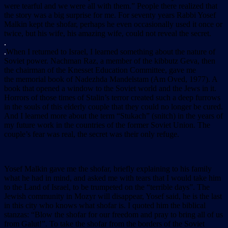
were tearful and we were all with them.” People there realized that
the story was a big surprise for me. For seventy years Rabbi Yosef
Malkin kept the shofar, perhaps he even occasionally used it once or
twice, but his wife, his amazing wife, could not reveal the secret.
.
.
When I returned to Israel, I learned something about the nature of
Soviet power. Nachman Raz, a member of the kibbutz Geva, then
the chairman of the Knesset Education Committee, gave me
the memorial book of Nadezhda Mandelstam
(Am Oved, 1977). A
book that opened a window to the Soviet world and the Jews in it.
Horrors of those times of Stalin’s terror created such a deep furrows
in the souls of this elderly couple that they could no longer be cured.
And I learned more about the term “Stukach” (snitch) in the years of
my future work in the countries of the former Soviet Union. The
couple’s fear was real, the secret was their only refuge.
Yosef Malkin gave me the shofar, briefly explaining to his family
what he had in mind, and asked me with tears that I would take him
to the Land of Israel, to be trumpeted on the “terrible days”. The
Jewish community in Mozyr will disappear, Yosef said, he is the last
in this city who knows what shofar is. I quoted him the biblical
stanzas: “Blow the shofar for our freedom and pray to bring all of us
from Galut!”. To take the shofar from the borders of the Soviet