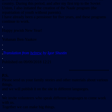
country. During this period, and after my first trip to the Soviet
Union, I also initiated the creation of the Naale program (the
repatriation of youth without parents).
I have already been a pensioner for five years, and these programs
continue to work.
.
Happy jewish New Year!
.
Yohanan Ben-Yaakov
.
.
.
Translation from
hebrew
by
Igor Shustin
.
Published on 09/09/2018 12:21
.
********************
P.S.
Please send us your family stories and other materials about various
things,
and we will publish it on the site in different langueges.
.
We invite volunteers who speak different languages to come work
with us.
Together we can make big things.