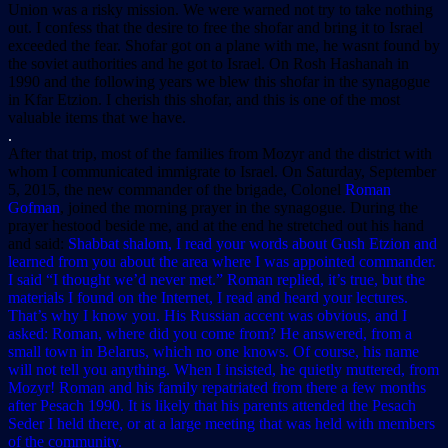
Union was a risky mission. We were warned not try to take nothing
out. I confess that the desire to free the shofar and bring it to Israel
exceeded the fear. Shofar got on a plane with me, he wasnt found by
the soviet authorities and he got to Israel. On Rosh Hashanah in
1990 and the following years we blew this shofar in the synagogue
in Kfar Etzion. I cherish this shofar, and this is one of the most
valuable items that we have.
.
After that trip, most of the families from Mozyr and the district with
whom I communicated immigrate to Israel. On Saturday, September
5, 2015, the new commander of the brigade, Colonel
Roman
Gofman
, joined the morning prayer in the synagogue. During the
prayer hestood beside me, and at the end he stretched out his hand
and said:
Shabbat shalom, I read your words about Gush Etzion and
learned from you about the area where I was appointed commander.
I said “I thought we’d never met.” Roman replied, it’s true, but the
materials I found on the Internet, I read and heard your lectures.
That’s why I know you. His Russian accent was obvious, and I
asked: Roman, where did you come from? He answered, from a
small town in Belarus, which no one knows. Of course, his name
will not tell you anything. When I insisted, he quietly muttered, from
Mozyr! Roman and his family repatriated from there a few months
after Pesach 1990. It is likely that his parents attended the Pesach
Seder I held there, or at a large meeting that was held with members
of the community.