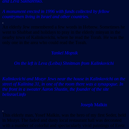
and Leva Sukharenko.
A monument erected in 1996 with funds collected by fellow
countrymen living in Israel and other countries.
.
An elderly Jew remembered a few words in Hebrew. Sometimes he
went to Shabbat and holidays to pray in the elderly minyan in the
nearby town of Kalinkovichi, where he read the Torah. He was the
only one in the area who could read the Torah.
Yankel Mopsik
On the left is Leva (Leiba) Shnitman from Kalinkovichi
Kalinkovichi and Mozyr Jews near the house in Kalinkovichi on the
street of Kalinina 31, in one of the room there was a synagogue. In
the front in a sweater Aaron Shustin, the founder of the site
belisrael.info
Joseph Malkin
.
This elderly man, Yosef Malkin, was the hero of my first Seder, held
in Mozyr. The faded and dusty local restaurant hall was decorated
with a number of colorful and spectacularly vivid paintings of Eretz