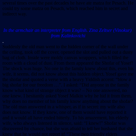
several times over the past decades he have ate matza for Pesach. He
could try some matza on Pesach, which reached him in secret and
indirect way.
In the armchair an interpreter from English. Zina Zeltser (Vinokur)
from Kalinkovichi
.
Suddenly the old man went to the hidden corner of the wall under
the ceiling, took off the cover, opened the slot and pulled out a dusty
bag of cloth. Inside were moldy canvas wrappers, which filled the
room with a cloud of dust. From them appeared the Shofar of Yosef!
The shock was huge. No one in the family knew about this, even his
wife, it seems, did not know about this hidden object. Yosef gave me
the shofar and quoted a verse with a heavy Yiddish accent: “blow a
big shofar for our freedom …”. I asked: “Did anyone in the family
know what kind of strange object it was? – No one answered, no
one knew. I hesitantly asked Yosef Malkin why he hid it from them,
why does no member of his family know anything about the shofar?
The old man answered in a whisper, as if in secret: my wife also
does not know. If they knew, one of them would have reported it
and it would all have ended bitterly. To his amazement, his elderly
wife, who always listened in silence, said: “I knew!” Shofar was
discovered by chance, but she was afraid to tell her husband that she
knew that he would not report it! “These two friendly elders