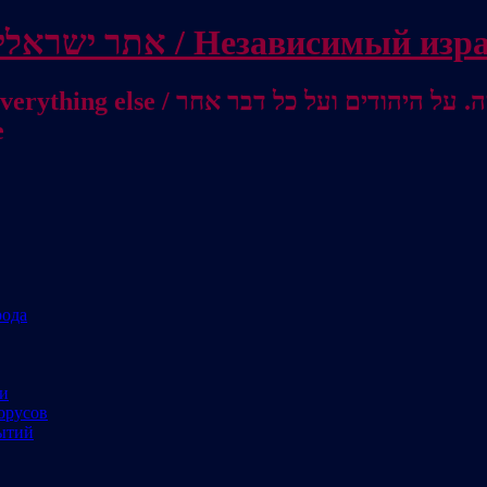
Independent Israeli site / אתר ישראלי עצמאי 
מישראל לאוסטרליה / От Израиля до
е
рода
ми
орусов
ытий