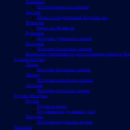
Германия
История немецких евреев
Англия
Евреи в Соединенном Королевстве
Франция
Евреи во Франции
Румыния
История румынских евреев
Болгария
История болгарских евреев
Еврейские памятники и достопримечательности Ге
Страны Балтии
Литва
История литовских евреев
Латвия
История латвийских евреев
Эстония
История эстонских евреев
Грузия, Молдова
Грузия
Грузия и евреи
От древности до наших дней
Молдова
История молдавских евреев
Холокост