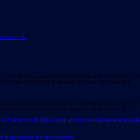
, one of the 34 organizers of the Pesach Seder in the Soviet Union. It w
eder in Mozyr, a small town in the south of Belarus, near Chernobyl.
s, I discovered that there are from 3 to 5 thousand Jews. There is no m
ty. I found two Jewish textbooks brought here before my arrival.
 1941. from the left, Edik Gofman of Mozyr and Kalinkovichians Grisha
 living in Israel and other countries.