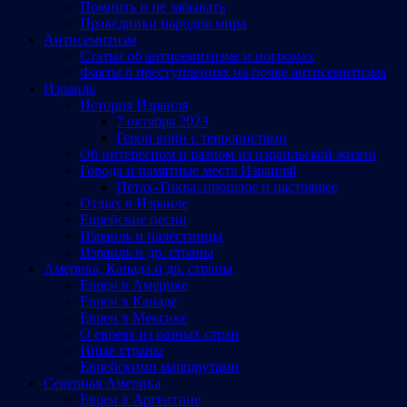
Помнить и не забывать
Праведники народов мира
Антисемитизм
Статьи об антисемитизме и погромах
Факты о преступлениях на почве антисемитизма
Израиль
История Израиля
7 октября 2023
Герои войн с террористами
Об интересном и разном из израильской жизни
Города и памятные места Израиляl
Петах-Тиква: прошлое и настоящее
Отдых в Израиле
Еврейские песни
Израиль и палестинцы
Израиль и др. страны
Америка, Канада и др. страны
Евреи в Америке
Евреи в Канаде
Евреи в Мексике
О евреях из разных стран
Иные страны
Еврейскими маршрутами
Северная Америка
Евреи в Аргентине