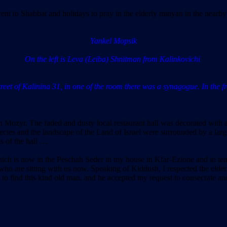
 to Shabbat and holidays to pray in the elderly minyan in the nearby
Yankel Mopsik
On the left is Leva (Leiba) Shnitman from Kalinkovichi
et of Kalinina 31, in one of the room there was a synagogue. In the fron
n Mozyr. The faded and dusty local restaurant hall was decorated with a 
 species and the landscape of the Land of Israel were surrounded by a la
s of the hall …
which is now in the Peschah Seder in my house in Kfar-Ezione and in ten
e who are sitting with us now. Speaking of Kiddush, I respected the el
o find this kind old man, and he accepted my request to consecrate and 