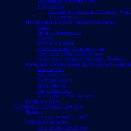
Информация к старому сайту
Ваши письма
Отзывы, предложения, уточнения, допо
Кто кого ищет
История евреев других городов Гомельщины
Гомель
Речица и Василевичи
Мозырь
Жлобин и Рогачев
Ельск, Петриков, Наровля, Туров
Светлогорск (Шатилки), Паричи
Остальные местечки белорусского Полесья
Материалы о жизни евреев других городов Беларус
Минская обл.
Витебская обл.
Могилевская обл.
Брестская обл.
Гродненская обл.
Как это было. Воспоминания
Беларусь и евреи
СТРАНЫ ЗАПАДНОЙ ЕВРОПЫ
Польша
История польских евреев
Чешская Республика
История чешских евреев