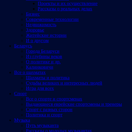
Проекты и их осуществление
Рассказы о реальных делах
Бизнес
Современные технологии
Недвижимость
Здоровье
Житейские истории
И о другом
Беларусь
Города Беларуси
Из глубины веков
О политике и др.
Калинковичи
Все о шахматах
Шахматы и политика
Судьбы великих и интересных людей
Игра для всех
Спорт
Все о спорте и спортсменах
Выдающиеся еврейские спортсмены и тренеры
Спорт с разных сторон
Политика и спорт
Музыка
Путь музыканта
Рассказы о молодых музыкантах