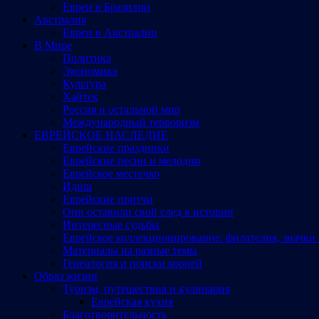
Евреи в Бразилии
Австралия
Евреи в Австралии
В Мире
Политика
Экономика
Культура
Хайтек
Россия и остальной мир
Международный терроризм
ЕВРЕЙСКОЕ НАСЛЕДИЕ
Еврейские праздники
Еврейские песни и мелодии
Еврейское местечко
Идиш
Еврейские притчи
Они оставили свой след в истории
Интересные судьбы
Еврейское коллекционирование: филателия, значки 
Материалы на разные темы
Генеалогия и поиски корней
Образ жизни
Туризм, путешествия и кулинария
Еврейская кухня
Благотворительность