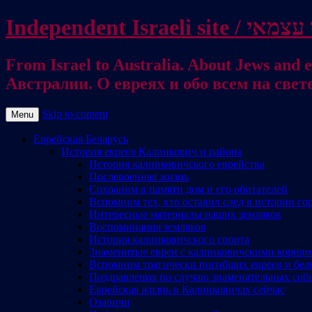
From Israel to Australia. About Jews and everything else / . על היהודים ועל כל דבר אחר
Австралии. О евреях и обо всем на свет
Skip to content
Menu
Еврейская Беларусь
История евреев Калинкович и района
История калинковичского еврейства
Послевоенная жизнь
Сохраним в памяти дом и его обитателей
Вспомним тех, кто оставил след в истории го
Интересные материалы наших земляков
Воспоминания земляков
История калинковичского спорта
Знаменитые евреи с калинковичскими корня
Вспомним трагически погибших евреев и бел
Поздравления по случаю знаменательных соб
Еврейская жизнь в Калинковичах сейчас
Озаричи