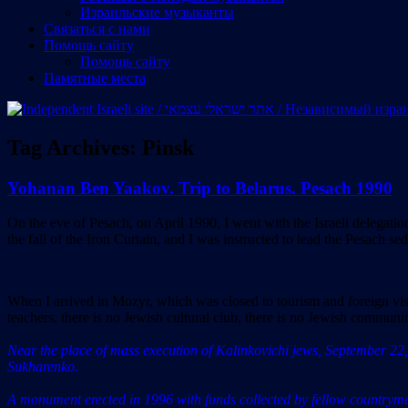
Израильские музыканты
Cвязаться с нами
Помощь сайту
Помощь сайту
Памятные места
Tag Archives:
Pinsk
Yohanan Ben Yaakov. Trip to Belarus. Pesach 1990
On the eve of Pesach, on April 1990, I went with the Israeli delegation
the fall of the Iron Curtain, and I was instructed to lead the Pesach s
When I arrived in Mozyr, which was closed to tourism and foreign visit
teachers, there is no Jewish cultural club, there is no Jewish communi
Near the place of mass execution of Kalinkovichi jews, September 22,
Sukharenko.
A monument erected in 1996 with funds collected by fellow countrymen