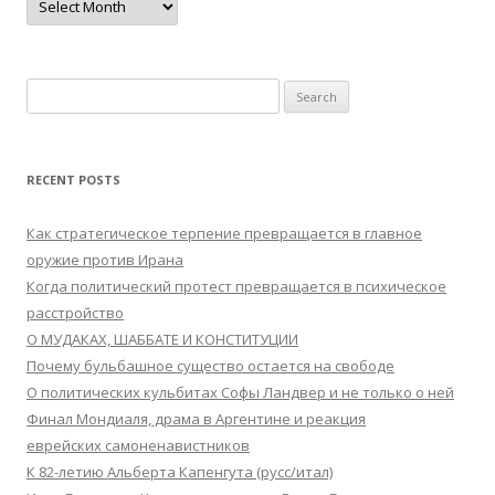
Search
for:
RECENT POSTS
Как стратегическое терпение превращается в главное
оружие против Ирана
Когда политический протест превращается в психическое
расстройство
О МУДАКАХ, ШАББАТЕ И КОНСТИТУЦИИ
Почему бульбашное существо остается на свободе
О политических кульбитах Софы Ландвер и не только о ней
Финал Мондиаля, драма в Аргентине и реакция
еврейских самоненавистников
К 82-летию Альберта Капенгута (русс/итал)