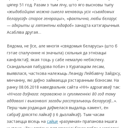
цяпер 51 год. Разам з тым лічу, што яго высновы тыпу
«
жыдабойцамі можна сьмела менаваць усіх «сьвядомых
беларусаў» старое генэрацыі
», «
фактычна, любы беларус
— адкрыты ці лятэнтны юдафоб
» занадта катэгарычныя.
Асабліва другая…
Вядома, не ўсе, але многія «свядомыя беларусы» (што б
гэтае спалучэнне ні значыла) схільныя да этнізацыі
канфліктаў, якая тоiць у сабе немалую небяспеку.
Скандальная пабудова побач з Курапацкім лесам,
выявілася, часткова належыць Леаніду Лейбавічу Зайдэсу,
мінчаніну, які даўно займаецца рэстаранным бізнэсам. На
ранку 08.06.2018 наведвальнік сайта «НН» адрэагаваў так:
«
Нічога дзіўнага: пераважна іх супляменнікі 80 год таму
аддавалі і выконвалі загады расстрэльваць беларусаў…
».
Перш чым рэдакцыя даўмелася выдаліць камент, ён
сабраў дзясяткі лайкаў (і 6 дызлайкаў). Тым часам
застаецца вісець на
сайце
«разумная» прапанова іншага