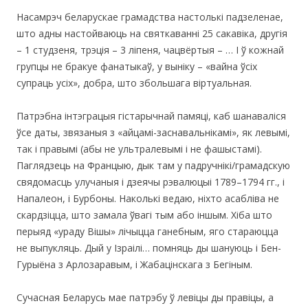
Насамрэч беларускае грамадства настолькі падзеленае,
што адны настойваюць на святкаванні 25 сакавіка, другія
– 1 студзеня, трэція – 3 ліпеня, чацвёртыя – … І ў кожнай
групцы не бракуе фанатыкаў, у выніку – «вайна ўсіх
супраць усіх», добра, што збольшага віртуальная.
Патрэбна інтэграцыя гістарычнай памяці, каб шанаваліся
ўсе даты, звязаныя з «айцамі-заснавальнікамі», як левымі,
так і правымі (абы не ультралевымі і не фашыстамі).
Паглядзець на Францыю, дык там у падручнікі/грамадскую
свядомасць улучаныя і дзеячы рэвалюцыі 1789–1794 гг., і
Напалеон, і Бурбоны. Наколькі ведаю, ніхто асабліва не
скардзіцца, што замала ўвагі тым або іншым. Хіба што
перыяд «ураду Вішы» лічыцца ганебным, яго стараюцца
не выпукляць. Дый у Ізраілі… помняць ды шануюць і Бен-
Гурыёна з Арлозаравым, і Жабацінскага з Бегіным.
Сучасная Беларусь мае патрэбу ў левіцы ды правіцы, а