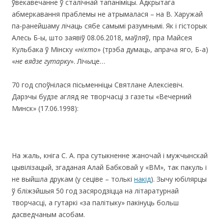
ўвекавечанне ў сталічнай тапаніміцы. Адкрытага
абмеркавання праблемы не атрымалася – на В. Харужай
па-ранейшаму лічаць сябе самымі разумнымі. Як і гісторык
Алесь Б-ы, што заявіў 08.06.2018, маўляў, пра Майсея
Кульбака ў Мінску «
ніхто
» (трэба думаць, апрача яго, Б-а)
«
не
вядзе
гутарку
». Ліч
ы
це…
70 год споўнілася пісьменніцы Святлане Алексіевіч.
Дарэчы будзе агляд яе творчасці з газеты «Вечерний
Минск» (17.06.1998):
На жаль, кніга С. А. пра сутыкненне жаночай і мужчынскай
цывілізацый, згаданая Алай Бабковай у «ВМ», так пакуль і
не выйшла друкам (у сеціве – толькі
накід
). Зычу юбілярцы
ў бліжэйшыя 50 год засяродзіцца на літаратурнай
творчасці, а гутаркі «за палітыку» пакінуць больш
дасведчаным асобам.