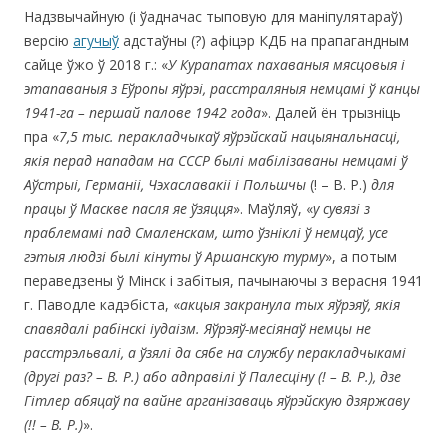
Надзвычайную (i ўадначас тыповую для маніпулятараў)
версію
агучыў
адстаўны (?) афіцэр КДБ на прапагандным
сайце ўжо ў 2018 г.: «
У Курапатах пахаваныя мясцовыя
і
этапаваныя з Еўропы яўрэі, расстраляныя немцамі ў канцы
1941-га – першай палове 1942 года
». Далей ён трызнiць
пра «
7,5 тыс. перакладчыкаў яўрэйскай нацыянальнасці,
якія перад нападам на СССР былі мабілізаваны немцамі ў
Аўстрыі, Германіі, Чэхаславакіі і Польшчы
(! – В. Р.)
для
працы ў Маскве пасля яе ўзяцця
». Маўляў, «
у сувязі з
праблемамі пад Смаленскам, што ўзніклі ў немцаў, усе
гэтыя людзі былі кінуты ў Аршанскую турму
», а потым
пераведзены ў Мінск і забітыя, пачынаючы з верасня 1941
г. Паводле кадэбicта, «
акцыя закранула тых яўрэяў, якія
спавядалі рабінскі іудаізм. Яўрэяў-месіянаў немцы не
расстрэльвалі, а ўзялі да сябе на службу перакладчыкамі
(другі раз? – В. Р.) або адправілі ў Палесціну (! – В. Р.), дзе
Гітлер абяцаў па вайне арганізаваць яўрэйскую дзяржаву
(!! – В. Р.)
».