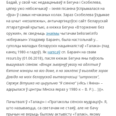
Бадай, у свой час недаацэньваў я Бегуна і Скобелева,
цяпер ужо нябожчыкаў – іхняя пісаніна ўспрымалася на
«ўра» ў самых нечаканых колах. Зараз Скобелева ўздымае
на шчыт «незалежны», антычаргінцоўскі сайт беларускай
літаратурнай крытыкі, а кніжка Бегуна «Вторжение без
оружия», як сведчыць
знаёмы
чытачам belisrael.info
«кіберакын» Уладзімір Бараніч, была настольнай у…
суполцы маладых беларускіх нацыяналістаў «Талака» (пад
канец 1980-х гадоў). Як
напісаў
сп. Бараніч на сваім
resurs.by (01.06.2018), пасля кніжак Бегуна яны паўсюль
вышуквалі сіянізм: «
Вінцук зьвярнуў увагу на адлітыя ў
бэтоне мэноры на яго доме, я на заклёпкі ў выглядзе зорак
Давіда на маіх беларускай вытворчасьці
“штроксах
”,
Сяржук Вітушка на цырульню
“Я сіяніна
”
(«Ясь і Яніна» –
адкрылася ў цэнтры Мінска якраз у 1980-х – В. Р.)… )))».
Пачытвалi ў «Талацэ» і «Пратаколы сіёнскіх мудрацоў». Я,
што называецца, са светачам не стаяў, але не бачу
прычын не верыць былому актывісту «Талакі», якому