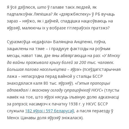
Я ўсё дзіўлюся,
што
ў галаве такіх людзей, як
падпалкоўнік Ляпёшка?
Як
«дзяржбяспеку» ў РБ вучаць
зараз – няўжо, як і даўней, спадцішка нацкоўваюць на
яўрэяў, малюючы іх у вобразе гітлераўскіх пратэжэ?
Суразмоўца «юдафіла» Валянціна Анціпенкі, пэўна,
зацыклены на тэме – і прадукуе фактоіды на роўным
месцы, нават там, дзе яны абвяргаюцца на раз: «
У Мінску
да вайны пражывала крыху болей за 200 тыс. чалавек.
Большая палова насельніцтва – яўрэі
» (псеўдагістарычная
лажа – непасрэдна перад вайной у сталіцы БССР
знаходзілася каля 80 тыс. яўрэяў). «
Гэтыя прапорцыі
адпавядалі і якаснаму складу супрацоўнікаў НКУС
» (тлусты
намёк на тое, што яўрэі нясуць ільвіную долю адказнасці
за рэпрэсіі; насамрэч к пачатку 1938 г. у НКУС БССР
служыла
182 яўрэі і 597 беларусаў
, а пасля пераезду ў
Менск Цанавы доля яўрэяў зніжалася).