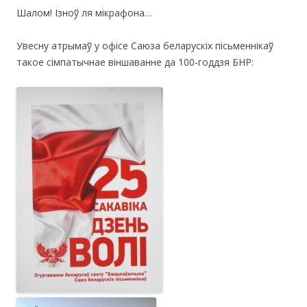
Шалом! Ізноў ля мікрафона…
Увесну атрымаў у офісе Саюза беларускіх пісьменнікаў
такое сімпатычнае віншаванне да 100-годдзя БНР: