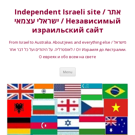
Independent Israeli site / אתר
ישראלי עצמאי / Независимый
израильский сайт
From Israel to Australia. About Jews and everything else / מישראל
לאוסטרליה. על היהודים ועל כל דבר אחר / От Израиля до Австралии.
О евреях и обо всем на свете
Skip
Menu
to
content