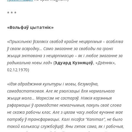
* * *
«Вольфаў цытатнік
»
«
Прыхільнікі ўсялякіх свабод крайне нецярпімыя – асабліва
ў сваім асяродку… Само
змаганне за свабоды па іроніі
жыцця знітавана з нецярпімасцю – як і любое змаганне за
радыкальна новы лад
» (
Э
дуард Кузняцоў
, «Дзённік»,
02.12.1970)
«
Ідэя адраджэння культуры і мовы, безумоўна,
самадастатковая. Але яе рэалізацыі для нармальнага
жыцця мала… Марксізм не састарэў. Ніякія карэнныя
рэфармацыі ў грамадстве немагчымыя, пакуль сваё слова
не скажа рабочы клас. Але з цягам часу любое вучэнне мае
патрэбу ў трансфармацыі. Калі пісаўся
“Капітал”, не было
такой колькасці службоўцаў. Яны гэтак сама, як і рабочыя,