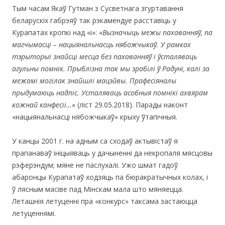
Тым часам Якаў Гутман з Сусветнага згуртавання
беларускіх габрэяў так рэкамендуе расставіць у
Курапатах кропкі над «і»: «
Вызначыць межы пахаванняў, па
магчымасці – нацыянальнасць нябожчыкаў. У рамках
тэрыторыі знайсці месца без пахаванняў і ўсталяваць
агульны помнік. Прыблізна так мы зрабілі ў Радуні, калі за
межамі могілак знайшлі мацэйвы. Прафесіяналы
прыдумаюць надпіс. Усталяваць асобныя помнікі ахвярам
кожнай канфесіі…
» (ліст 29.05.2018). Парады наконт
«нацыянальнасці нябожчыкаў» крыху ўтапічныя.
У канцы 2001 г. на адным са сходаў актывістаў я
прапанаваў ініцыяваць у дачыненні да некропаля мясцовы
рэферэндум; мяне не паслухалі. Ужо шмат гадоў
абаронцы Курапатаў ходзяць па бюракратычных колах, і
ў лясным масіве пад Мінскам мала што мяняецца.
Леташнія летуценні пра «конкурс» таксама застаюцца
летуценнямі.