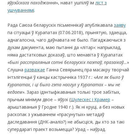
яўрэйскага паходжання
», нават ушпіліў ім
ліст з
ушчуваннямі
.
Рада Саюза беларускiх пісьменнікаў апублікавала
заяву
па сітуацыі ў Курапатах (07.06.2018), прынятую, здаецца,
аднагалосна, чаго даўнавата не было. Пагаджаючыся з
духам дакумента, маю пытанні да «літар»: напрыклад,
няма дастатковых доказаў, што менавіта ў Курапатах
«
былі расстраляныя сотні беларускіх паэтаў, празаікаў…
»
Слушна
разважае
Ганна Севярынец пра масакру творчай
інтэлігенцыі ў канцы кастрычніка 1937 г.: «
Але як было ў
Курапатах, і ці было гэта наогул у Курапатах
– мы не
ведаем
». Зараз ідэнтыфікаваныя толькi трое забітых,
прычым мінімум двое – яўрэі (
Шулескес і Крамер
–
арыштаваныя ў Гродне 1940 г.). Як ні круці, а без новых
раскопак з ужываннем «прасунутых» метадаў
даследавання (ДНК-аналіз?) не абысціся, ды хто за такі
супердарагі праект возьмецца? Урад – наўрад.