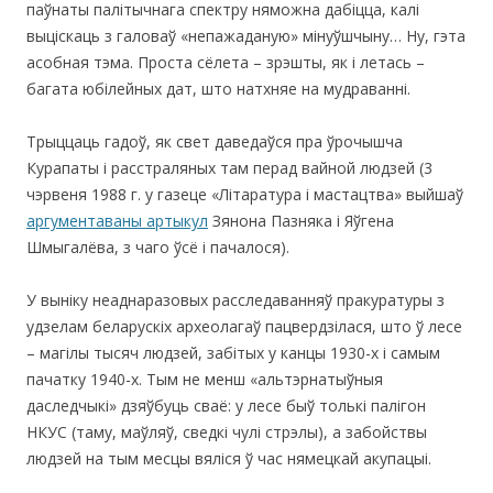
паўнаты палітычнага спектру няможна дабіцца, калі
выціскаць з галоваў «непажаданую» мінуўшчыну… Ну, гэта
асобная тэма. Проста сёлета – зрэшты, як і летась –
багата юбілейных дат, што натхняе на мудраванні.
Трыццаць гадоў, як свет даведаўся пра ўрочышча
Курапаты і расстраляных там перад вайной людзей (3
чэрвеня 1988 г. у газеце «Літаратура і мастацтва» выйшаў
аргументаваны артыкул
Зянона Пазняка і Яўгена
Шмыгалёва, з чаго ўсё і пачалося).
У выніку неаднаразовых расследаванняў пракуратуры з
удзелам беларускіх археолагаў пацвердзілася, што ў лесе
– магілы тысяч людзей, забітых у канцы 1930-х і самым
пачатку 1940-х. Тым не менш «альтэрнатыўныя
даследчыкі» дзяўбуць сваё: у лесе быў толькі палігон
НКУС (таму, маўляў, сведкі чулі стрэлы), а забойствы
людзей на тым месцы вяліся ў час нямецкай акупацыі.