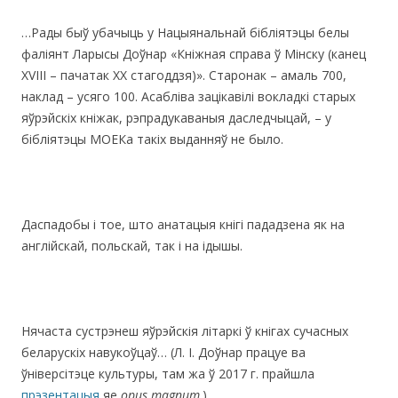
…Рады быў убачыць у Нацыянальнай бібліятэцы белы
фаліянт Ларысы Доўнар «Кніжная справа ў Мінску (канец
XVIII – пачатак ХХ стагоддзя)». Старонак – амаль 700,
наклад – усяго 100. Асабліва зацікавілі вокладкі старых
яўрэйскіх кніжак, рэпрадукаваныя даследчыцай, – у
бібліятэцы МОЕКа такіх выданняў не было.
Даспадобы і тое, што анатацыя кнігі пададзена як на
англійскай, польскай, так і на ідышы.
Нячаста сустрэнеш яўрэйскія літаркі ў кнігах сучасных
беларускіх навукоўцаў… (Л. І. Доўнар працуе ва
ўніверсітэце культуры, там жа ў 2017 г. прайшла
прэзентацыя
яе
opus magnum
.)