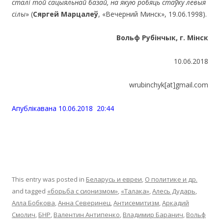
сталі той сацыяльнай базай, на якую робяць стаўку левыя
сілы
» (
Сяргей
Марцалеў
, «Вечерний Минск», 19.06.1998).
Вольф Рубінчык, г. Мінск
10.06.2018
wrubinchyk[at]gmail.com
Апублiкавана 10.06.2018 20:44
This entry was posted in
Беларусь и евреи
,
О политике и др.
and tagged
«борьба с сионизмом»
,
«Талака»
,
Алесь Дударь
,
Алла Бобкова
,
Анна Северинец
,
Антисемитизм
,
Аркадий
Смолич
,
БНР
,
Валентин Антипенко
,
Владимир Баранич
,
Вольф