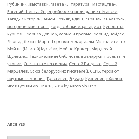
Рубинчик.
,
выставки
,
газета «Літаратура і мастацтва»
,
Евгений Шмыгалёв
,
еврейское книгоиздание в Минске
,
загадки истории
,
Зенон Позняк
,
идиш
,
Израиль и Беларусь
,
исторические споры
,
когда собаки маршируют
,
Куропаты
,
курьёзы
,
Лариса Довнар
,
левые и правые
,
Леонид Зайдес
,
Леонид Левин
,
Марат Горевой
,
мемориалы
,
Минское гетто
,
Мойше (Моисей) Кульбак
,
Мойше Крамер
,
Мордехай
Шулескес
,
Национальная библиотека Беларуси
,
проекты и
утопии
,
Светлана Алексиевич
,
Сергей Витушко
,
Сергей
Марцелев
,
Союз белорусских писателей
,
ССРБ
,
терзают
смутные сомнения
,
Тростенец
,
Эдуард Кузнецов
,
юбилеи
,
Яков Гутман
on
June 10, 2018
by
Aaron Shustin
.
ARCHIVES
Archives