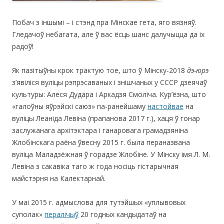
Побач з іншымі – і стэнд пра Мінскае гета, яго вязняў.
Гледачоў небагата, але ў вас ёсць шанс далучыцца да іх
радоў!
Як пазітыўны крок трактую тое, што ў Мінску-2018
дэ-юрэ
з’явіліся вуліцы рэпрэсаваных і знішчаных у СССР дзеячаў
культуры: Алеся Дудара і Аркадзя Смоліча. Кур’ёзна, што
«галоўны яўрэйскі саюз» па-ранейшаму
настойвае
на
вуліцы Леаніда Левіна (прапанова 2017 г.), хаця ў гонар
заслужанага архітэктара і ганаровага грамадзяніна
Жлобінскага раёна ўвесну 2015 г. была пераназвана
вуліца Маладзёжная ў горадзе Жлобіне. У Мінску імя Л. М.
Левіна з сакавіка таго ж года носіць гістарычная
майстэрня на Калектарнай.
У маі 2015 г. адмыслова для тутэйшых «уплывовых
суполак»
пералічыў
20 годных кандыдатаў на