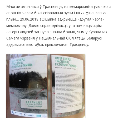
Многае змянілася ў Трасцянцы, на мемарыялізацыю якога
апошнім часам былі скіраваныя зусім іншыя фінансавыя
плыні… 29.06.2018 афіцыйна адкрыецца «другая чарга»
мемарыялу. Дзеля справядлівасці, у гэтым нацысцкім
лагеры людзей загінула значна больш, чым у Курапатах.
Сёмага чэрвеня ў Нацыянальнай бібліятэцы Беларусі
адкрылася выстаўка, прысвечаная Трасцянцу.