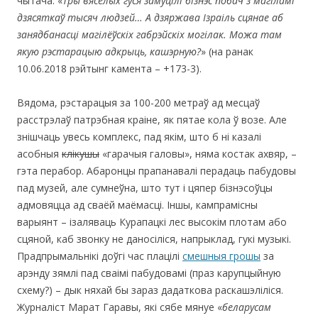
чытача: «
Тры вясёлых гуся замуцілі бізнэс побач з магіламі
дзясяткаў тысяч людзей… А дзяржава Ізраіль сцянае аб
занядбанасці магілёўскіх габрэйскіх могілак. Можа там
якую рэстарацыю адкрыць, кашэрную?
» (на ранак
10.06.2018 рэйтынг камента – +173-3).
Вядома, рэстарацыя за 100-200 метраў ад месцаў
расстрэлаў патрэбная краіне, як пятае кола ў возе. Але
знішчаць увесь комплекс, пад якім, што б ні казалі
асобныя
клікушы
«гарачыя галовы», няма костак ахвяр, –
гэта перабор. Абаронцы прапанавалі перадаць пабудовы
пад музей, але сумнеўна, што тут і цяпер бізнэсоўцы
адмовяцца ад сваёй маёмасці. Іншы, кампрамісны
варыянт – ізаляваць Курапацкі лес высокім плотам або
сцяной, каб звонку не даносіліся, напрыклад, гукі музыкі.
Прадпрымальнікі доўгі час плацілі
смешныя грошы
за
арэнду зямлі пад сваімі пабудовамі (праз карупцыйную
схему?) – дык няхай бы зараз дадаткова раскашэліліся.
Журналіст Марат Гаравы, які сябе мянуе «
беларусам