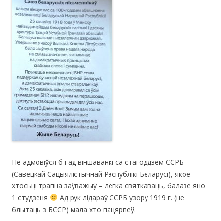
Не адмовіўся б і ад віншаванкі са стагоддзем ССРБ
(Савецкай Сацыялістычнай Рэспублікі Беларусі), якое –
хтосьці трапна заўважыў – лёгка святкаваць, балазе яно
1 студзеня
Ад рук лідараў ССРБ узору 1919 г. (не
блытаць з БССР) мала хто пацярпеў.