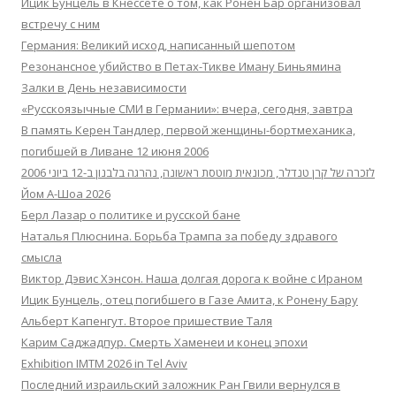
Ицик Бунцель в Кнессете о том, как Ронен Бар организовал
встречу с ним
Германия: Великий исход, написанный шепотом
Резонансное убийство в Петах-Тикве Иману Биньямина
Залки в День независимости
«Русскоязычные СМИ в Германии»: вчера, сегодня, завтра
В память Керен Тандлер, первой женщины-бортмеханика,
погибшей в Ливане 12 июня 2006
לזכרה של קרן טנדלר, מכונאית מוטסת ראשונה, נהרגה בלבנון ב-12 ביוני 2006
Йом А-Шоа 2026
Берл Лазар о политике и русской бане
Наталья Плюснина. Борьба Трампа за победу здравого
смысла
Виктор Дэвис Хэнсон. Наша долгая дорога к войне с Ираном
Ицик Бунцель, отец погибшего в Газе Амита, к Ронену Бару
Альберт Капенгут. Второе пришествие Таля
Карим Саджадпур. Смерть Хаменеи и конец эпохи
Exhibition IMTM 2026 in Tel Aviv
Последний израильский заложник Ран Гвили вернулся в