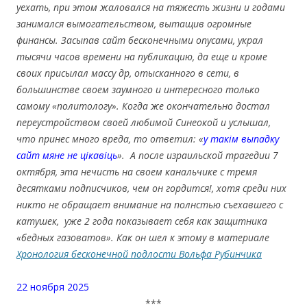
уехать, при этом жаловался на тяжесть жизни и годами
занимался вымогательством, вытащив огромные
финансы. Засыпав сайт бесконечными опусами, украл
тысячи часов времени на публикацию, да еще и кроме
своих присылал массу др, отысканного в сети, в
большинстве своем заумного и интересного только
самому «политологу». Когда же окончательно достал
переустройством своей любимой Синеокой и услышал,
что принес много вреда, то ответил: «
у такім выпадку
сайт мяне не цікавіць
». А после израильской трагедии 7
октября, эта нечисть на своем канальчике с тремя
десятками подписчиков, чем он гордится!, хотя среди них
никто не обращает внимание на полнстью съехавшего с
катушек, уже 2 года показывает себя как защитника
«бедных газоватов».
Как он шел к этому в материале
Хронология бесконечной подлости Вольфа Рубинчика
.
22 ноября 2025
***