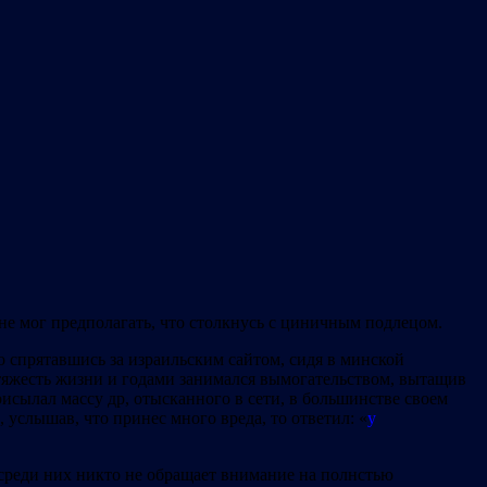
 не мог предполагать, что столкнусь с циничным подлецом.
о спрятавшись за израильским сайтом, сидя в минской
а тяжесть жизни и годами занимался вымогательством, вытащив
исылал массу др, отысканного в сети, в большинстве своем
услышав, что принес много вреда, то ответил: «
у
я среди них никто не обращает внимание на полнстью