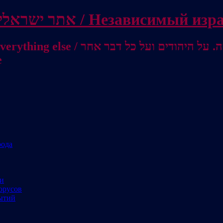
Independent Israeli site / אתר ישראלי עצמאי 
מישראל לאוסטרליה / От Израиля до
е
рода
ми
орусов
ытий