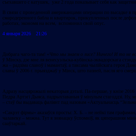
съехавшего с катушек, уже 2 года показывает себя как защитни
В связи с проведенной американцами операции по высадке в пр
смародеренного бабла и квартирок, прикупленных после дефолт
работах, экономя на всем, вспоминил свой опус.
4 января 2026 21:26
Добрага чаго-та там! «
Что мы знаем о
лисе? Ничего! И то не в
ў Мінску, дзе мне ля венесуэльска-кубінска-эквадорскага стэнду
жа – радзіма сланоў і мамантаў, а таксама чылійскага героя Даме
славы ў 2006 г. прыязджаў у Мінск, што пазней, пасля яго смер
Адразу насцярожылі некаторыя дэталі. Па-першае, у кнізе 2016 
Педра Артэгі Дыяса, падрыхтаваныя ў мінулым стагоддзі. Ну, мн
– стаў бы выдаваць фаліянт пад назовам «Актуальнасць “Зельма
«Сакрэт фірмы» аказаўся просты: Х. Б. – не нейкі там графаман,
чалавеку – можна. Тут я знянацку ўспомніў, як цяперашняя міні
сааўтаркай.