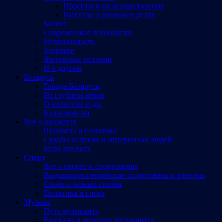
Проекты и их осуществление
Рассказы о реальных делах
Бизнес
Современные технологии
Недвижимость
Здоровье
Житейские истории
И о другом
Беларусь
Города Беларуси
Из глубины веков
О политике и др.
Калинковичи
Все о шахматах
Шахматы и политика
Судьбы великих и интересных людей
Игра для всех
Спорт
Все о спорте и спортсменах
Выдающиеся еврейские спортсмены и тренеры
Спорт с разных сторон
Политика и спорт
Музыка
Путь музыканта
Рассказы о молодых музыкантах