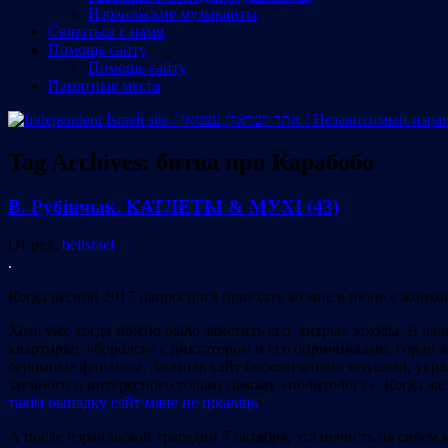
Израильские музыканты
Cвязаться с нами
Помощь сайту
Помощь сайту
Памятные места
Tag Archives:
битва при Карабобо
В. Рубінчык. КАТЛЕТЫ & МУХІ (43)
От ред.
belisrael
.
Когда весной 2017 напросился приехать ко мне в июне с жонкой
Хотя уже тогда можно было заметить его хитрые заходы. В даль
квартирке, «боролся» с диктатором и его опричниками, гордо з
огромные финансы. Засыпав сайт бесконечными опусами, украл
заумного и интересного только самому «политологу». Когда же
такім выпадку сайт мяне не цікавіць
».
А после израильской трагедии 7 октября, эта нечисть на своем