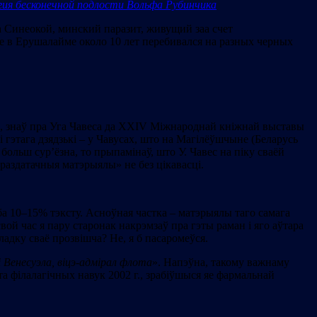
гия бесконечной подлости Вольфа Рубинчика
а Синеокой, минский паразит, живущий заа счет
е в Ерушалайме около 10 лет перебивался на разных черных
ве, знаў пра Уга Чавеса да XXIV Міжнароднай кніжнай выставы
і гэтага дзядзькі – у Чавусах, што на Магілёўшчыне (Беларусь
 больш сур’ёзна, то прыпамінаў, што У. Чавес на піку сваёй
раздатачныя матэрыялы» не без цікавасці.
іба 10–15% тэксту. Асноўная частка – матэрыялы таго самага
ой час я пару старонак накрэмзаў пра гэты раман і яго аўтара
адку сваё прозвішча? Не, я б пасаромеўся.
Венесуэла, віцэ-адмірал флота
». Напэўна, такому важнаму
та філалагічных навук 2002 г., зрабіўшыся яе фармальнай