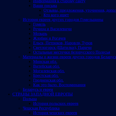
Информация к старому сайту
Ваши письма
Отзывы, предложения, уточнения, допо
Кто кого ищет
История евреев других городов Гомельщины
Гомель
Речица и Василевичи
Мозырь
Жлобин и Рогачев
Ельск, Петриков, Наровля, Туров
Светлогорск (Шатилки), Паричи
Остальные местечки белорусского Полесья
Материалы о жизни евреев других городов Беларус
Минская обл.
Витебская обл.
Могилевская обл.
Брестская обл.
Гродненская обл.
Как это было. Воспоминания
Беларусь и евреи
СТРАНЫ ЗАПАДНОЙ ЕВРОПЫ
Польша
История польских евреев
Чешская Республика
История чешских евреев