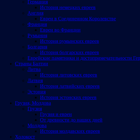
Германия
История немецких евреев
Англия
Евреи в Соединенном Королевстве
Франция
Евреи во Франции
Румыния
История румынских евреев
Болгария
История болгарских евреев
Еврейские памятники и достопримечательности Ге
Страны Балтии
Литва
История литовских евреев
Латвия
История латвийских евреев
Эстония
История эстонских евреев
Грузия, Молдова
Грузия
Грузия и евреи
От древности до наших дней
Молдова
История молдавских евреев
Холокост