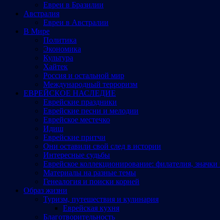
Евреи в Бразилии
Австралия
Евреи в Австралии
В Мире
Политика
Экономика
Культура
Хайтек
Россия и остальной мир
Международный терроризм
ЕВРЕЙСКОЕ НАСЛЕДИЕ
Еврейские праздники
Еврейские песни и мелодии
Еврейское местечко
Идиш
Еврейские притчи
Они оставили свой след в истории
Интересные судьбы
Еврейское коллекционирование: филателия, значки 
Материалы на разные темы
Генеалогия и поиски корней
Образ жизни
Туризм, путешествия и кулинария
Еврейская кухня
Благотворительность