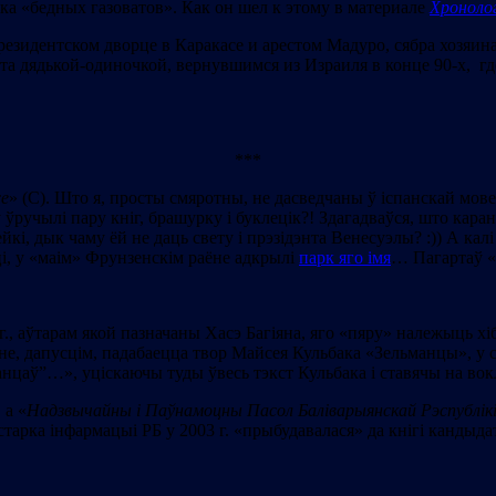
ка «бедных газоватов». Как он шел к этому в материале
Хроноло
езидентском дворце в Каракасе и арестом Мадуро, сябра хозяин
а дядькой-одиночкой, вернувшимся из Израиля в конце 90-х, гд
***
се
» (С). Што я, просты смяротны, не дасведчаны ў іспанскай мо
 ўручылі пару кніг, брашурку і буклецік?! Здагадваўся, што каран
йкі, дык чаму ёй не даць свету і прэзідэнта Венесуэлы? :)) А калі
ці, у «маім» Фрунзенскім раёне адкрылі
парк яго імя
… Пагартаў «
г., аўтарам якой пазначаны Хасэ Багіяна, яго «пяру» належыць х
е, дапусцім, падабаецца твор Майсея Кульбака «Зельманцы», у св
нцаў”…», уціскаючы туды ўвесь тэкст Кульбака і ставячы на вокл
 а «
Надзвычайны і Паўнамоцны Пасол Баліварыянскай Рэспублікі 
старка інфармацыі РБ у 2003 г. «прыбудавалася» да кнігі кандыда