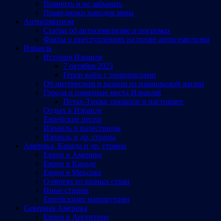
Помнить и не забывать
Праведники народов мира
Антисемитизм
Статьи об антисемитизме и погромах
Факты о преступлениях на почве антисемитизма
Израиль
История Израиля
7 октября 2023
Герои войн с террористами
Об интересном и разном из израильской жизни
Города и памятные места Израиляl
Петах-Тиква: прошлое и настоящее
Отдых в Израиле
Еврейские песни
Израиль и палестинцы
Израиль и др. страны
Америка, Канада и др. страны
Евреи в Америке
Евреи в Канаде
Евреи в Мексике
О евреях из разных стран
Иные страны
Еврейскими маршрутами
Северная Америка
Евреи в Аргентине