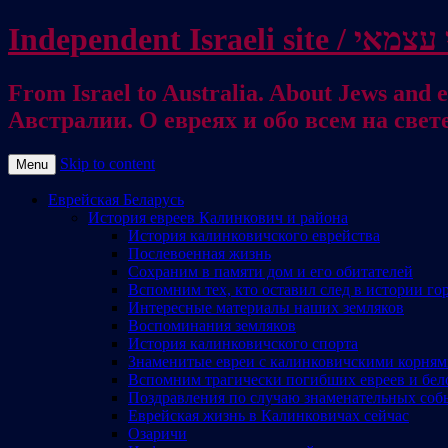
From Israel to Australia. About Jews and everything else / . על היהודים ועל כל דבר אחר
Австралии. О евреях и обо всем на свет
Skip to content
Menu
Еврейская Беларусь
История евреев Калинкович и района
История калинковичского еврейства
Послевоенная жизнь
Сохраним в памяти дом и его обитателей
Вспомним тех, кто оставил след в истории го
Интересные материалы наших земляков
Воспоминания земляков
История калинковичского спорта
Знаменитые евреи с калинковичскими корня
Вспомним трагически погибших евреев и бел
Поздравления по случаю знаменательных соб
Еврейская жизнь в Калинковичах сейчас
Озаричи