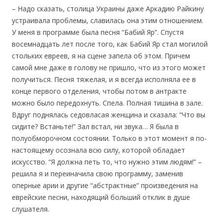
– Надо сказать, столица Украины даже Аркадию Райкину
устраивала проблемы, славилась она этим отношением.
У меня в программе была песня “Бабий Яр”. Спустя
восемнадцать лет после того, как Бабий Яр стал могилой
стольких евреев, я на сцене запела об этом. Причем
самой мне даже в голову не пришло, что из этого может
получиться. Песня тяжелая, и я всегда исполняла ее в
конце первого отделения, чтобы потом в антракте
можно было передохнуть. Спела. Полная тишина в зале.
Вдруг поднялась седовласая женщина и сказала: “Что вы
сидите? Встаньте!” Зал встал, ни звука… Я была в
полуобморочном состоянии. Только в этот момент я по-
настоящему осознала всю силу, которой обладает
искусство. “Я должна петь то, что нужно этим людям!” –
решила я и переиначила свою программу, заменив
оперные арии и другие “абстрактные” произведения на
еврейские песни, находящий больший отклик в душе
слушателя.