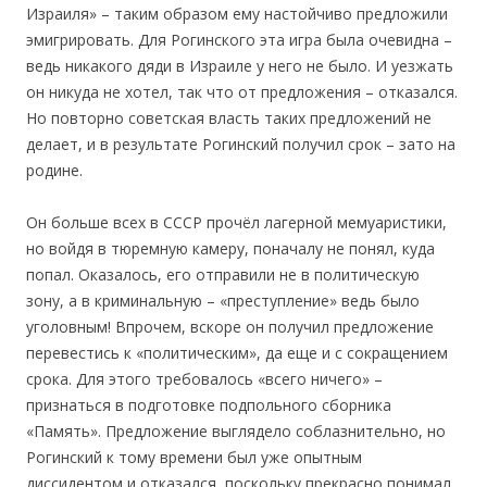
Израиля» – таким образом ему настойчиво предложили
эмигрировать. Для Рогинского эта игра была очевидна –
ведь никакого дяди в Израиле у него не было. И уезжать
он никуда не хотел, так что от предложения – отказался.
Но повторно советская власть таких предложений не
делает, и в результате Рогинский получил срок – зато на
родине.
Он больше всех в СССР прочёл лагерной мемуаристики,
но войдя в тюремную камеру, поначалу не понял, куда
попал. Оказалось, его отправили не в политическую
зону, а в криминальную – «преступление» ведь было
уголовным! Впрочем, вскоре он получил предложение
перевестись к «политическим», да еще и с сокращением
срока. Для этого требовалось «всего ничего» –
признаться в подготовке подпольного сборника
«Память». Предложение выглядело соблазнительно, но
Рогинский к тому времени был уже опытным
диссидентом и отказался, поскольку прекрасно понимал,