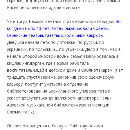
скрипке, под звуки которой семейство во главе с мамой
Басей пело песни на идише и иврите.
Уже тогда Нехама мечтала стать еврейской певицей.
Но
когда ей было 13 лет, Литву оккупировали Советы.
Еврейские театры, газеты, школы были закрыты.
Девушка начала петь по-литовски, по-русски, по-
украински, по-польски и… по-узбекски. Дело в том, что в
начале Второй мировой войны семья эвакуировалась в
кишлак Янгикурган, где Нехама работала
воспитательницей в детском доме и библиотекарем. (Лет
тридцать спустя Нехама, закончив свою сценическую
карьеру, поступит учиться на отделение
библиотековедения Бар-Иланского университета и
успеет дослужиться до должности директора Тель-
Авивской музыкальной библиотеки имени Фелиции
Блюменталь.)
После возвращения в Литву в 1946 году Нехама