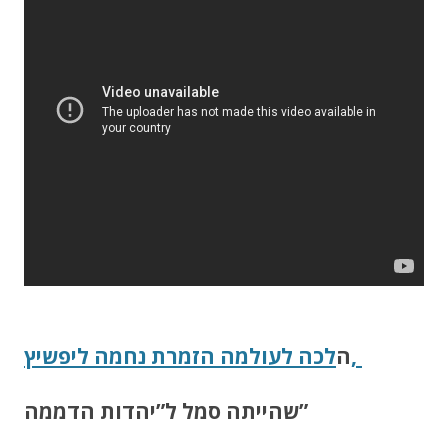
לכה לעולמה הזמרת נחמה ליפשיץ,
ה
שהייתה סמל ל”יהדות הדממה”