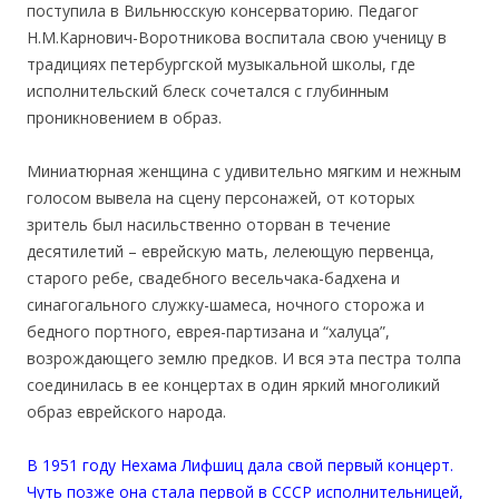
поступила в Вильнюсскую консерваторию. Педагог
Н.М.Карнович-Воротникова воспитала свою ученицу в
традициях петербургской музыкальной школы, где
исполнительский блеск сочетался с глубинным
проникновением в образ.
Миниатюрная женщина с удивительно мягким и нежным
голосом вывела на сцену персонажей, от которых
зритель был насильственно оторван в течение
десятилетий – еврейскую мать, лелеющую первенца,
старого ребе, свадебного весельчака-бадхена и
синагогального служку-шамеса, ночного сторожа и
бедного портного, еврея-партизана и “халуца”,
возрождающего землю предков. И вся эта пестра толпа
соединилась в ее концертах в один яркий многоликий
образ еврейского народа.
В 1951 году Нехама Лифшиц дала свой первый концерт.
Чуть позже она стала первой в СССР исполнительницей,