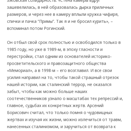
зэковская солидарность. «Стена камеры вдруг
зашевелилась, в ней образовалась дырка приличных
размеров, и через нее в камеру вплыли кружка чифиря,
спички и пачка “Примы”. Так я и не бросил курить», –
вспоминал потом Рогинский.
Он отбыл свой срок полностью и освободился только в
1985 году, но уже в 1989-м, в эпоху гласности и
перестройки, стал одним из основателей историко-
просветительского и правозащитного общества
«Мемориал», а в 1998-м – его возглавил. И все свои
усилия направил на то, чтобы такой страшный отрезок
нашей истории, как сталинский террор, не оказался
забыт, чтобы как можно больше наших
соотечественников узнало о масштабах тех репрессий и,
главное, судьбах их конкретных жертв. Арсений
Борисович считал, что только помня о чудовищных
жертвах и изучая их жизни, можно излечиться от травм,
нанесенных сталинизмом, и заручиться от возврата к