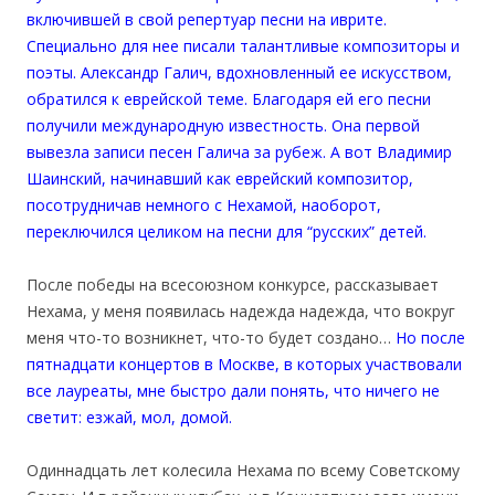
включившей в свой репертуар песни на иврите.
Специально для нее писали талантливые композиторы и
поэты. Александр Галич, вдохновленный ее искусством,
обратился к еврейской теме. Благодаря ей его песни
получили международную известность. Она первой
вывезла записи песен Галича за рубеж. А вот Владимир
Шаинский, начинавший как еврейский композитор,
посотрудничав немного с Нехамой, наоборот,
переключился целиком на песни для “русских” детей.
После победы на всесоюзном конкурсе, рассказывает
Нехама, у меня появилась надежда надежда, что вокруг
меня что-то возникнет, что-то будет создано…
Но после
пятнадцати концертов в Москве, в которых участвовали
все лауреаты, мне быстро дали понять, что ничего не
светит: езжай, мол, домой.
Одиннадцать лет колесила Нехама по всему Советскому