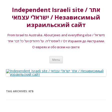
Independent Israeli site / אתר
ישראלי עצמאי / Независимый
израильский сайт
From Israel to Australia. About Jews and everything else / מישראל
לאוסטרליה. על היהודים ועל כל דבר אחר / От Израиля до Австралии.
О евреях и обо всем на свете
Skip
Menu
to
content
TAG ARCHIVES:
КГБ