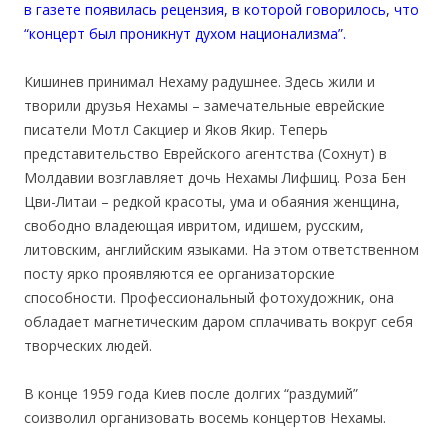
в газете появилась рецензия, в которой говорилось, что
“концерт был проникнут духом национализма”.
Кишинев принимал Нехаму радушнее. Здесь жили и
творили друзья Нехамы – замечательные еврейские
писатели Мотл Сакциер и Яков Якир. Теперь
представительство Еврейского агентства (Сохнут) в
Молдавии возглавляет дочь Нехамы Лифшиц. Роза Бен
Цви-Литаи – редкой красоты, ума и обаяния женщина,
свободно владеющая ивритом, идишем, русским,
литовским, английским языками. На этом ответственном
посту ярко проявляются ее организаторские
способности. Профессиональный фотохудожник, она
обладает магнетическим даром сплачивать вокруг себя
творческих людей.
В конце 1959 года Киев после долгих “раздумий”
соизволил организовать восемь концертов Нехамы.