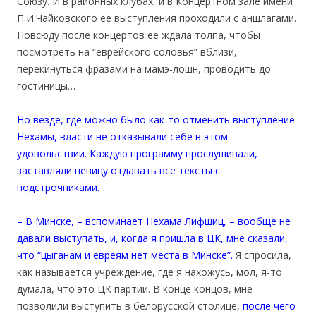
Союзу. И в районных клубах, и в Концертном зале имени
П.И.Чайковского ее выступления проходили с аншлагами.
Повсюду после концертов ее ждала толпа, чтобы
посмотреть на “еврейского соловья” вблизи,
перекинуться фразами на мамэ-лошн, проводить до
гостиницы…
Но везде, где можно было как-то отменить выступление
Нехамы, власти не отказывали себе в этом
удовольствии. Каждую программу прослушивали,
заставляли певицу отдавать все тексты с
подстрочниками.
– В Минске, – вспоминает Нехама Лифшиц, – вообще не
давали выступать, и, когда я пришла в ЦК, мне сказали,
что “цыганам и евреям нет места в Минске”.
Я спросила,
как называется учреждение, где я нахожусь, мол, я-то
думала, что это ЦК партии. В конце концов, мне
позволили выступить в белорусской столице,
после чего