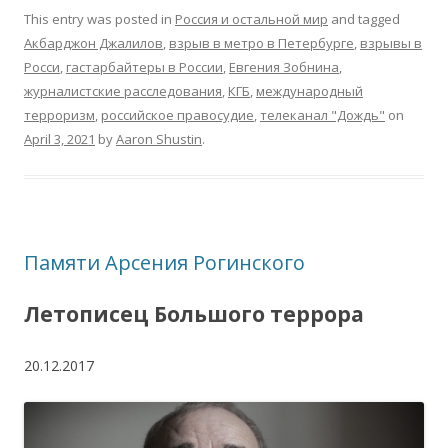
This entry was posted in
Россия и остальной мир
and tagged
Акбарджон Джалилов
,
взрыв в метро в Петербурге
,
взрывы в
Росси
,
гастарбайтеры в России
,
Евгения Зобнина
,
журналистские расследования
,
КГБ
,
международный
терроризм
,
российское правосудие
,
телеканал "Дождь"
on
April 3, 2021
by
Aaron Shustin
.
Памяти Арсения Рогинского
Летописец Большого террора
20.12.2017