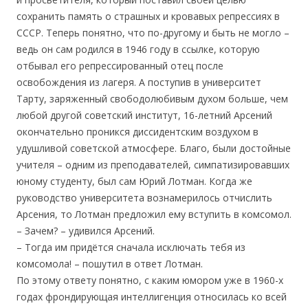
сохранить память о страшных и кровавых репрессиях в
СССР. Теперь понятно, что по-другому и быть не могло –
ведь он сам родился в 1946 году в ссылке, которую
отбывал его репрессированный отец после
освобождения из лагеря. А поступив в университет
Тарту, заряженный свободолюбивым духом больше, чем
любой другой советский институт, 16-летний Арсений
окончательно проникся диссидентским воздухом в
удушливой советской атмосфере. Благо, были достойные
учителя – одним из преподавателей, симпатизировавших
юному студенту, был сам Юрий Лотман. Когда же
руководство университета вознамерилось отчислить
Арсения, то Лотман предложил ему вступить в комсомол.
– Зачем? – удивился Арсений.
– Тогда им придётся сначала исключать тебя из
комсомола! – пошутил в ответ Лотман.
По этому ответу понятно, с каким юмором уже в 1960-х
годах фрондирующая интеллигенция относилась ко всей