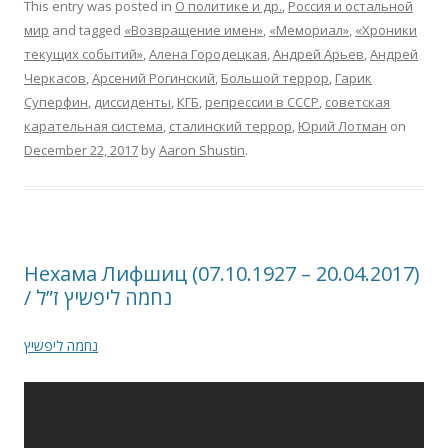
This entry was posted in
О политике и др.
,
Россия и остальной
мир
and tagged
«Возвращение имен»
,
«Мемориал»
,
«Хроники
текущих событий»
,
Алена Городецкая
,
Андрей Арьев
,
Андрей
Черкасов
,
Арсений Рогинский
,
Большой террор
,
Гарик
Суперфин
,
диссиденты
,
КГБ
,
репрессии в СССР
,
советская
карательная система
,
сталинский террор
,
Юрий Лотман
on
December 22, 2017
by
Aaron Shustin
.
Нехама Лифшиц (07.10.1927 – 20.04.2017)
/ נחמה ליפשיץ ז”ל
נחמה ליפשיץ