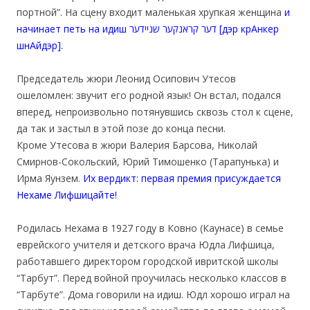
портной”. На сцену входит маленькая хрупкая женщина
и
начинает петь на идиш דער קראנקער שניידער [дэр крАнкер
шнАйдэр].
Председатель жюри Леонид Осипович Утесов
ошеломлен: звучит его родной язык! Он встал, подался
вперед, непроизвольно потянувшись сквозь стол к сцене,
да так и застыл в этой позе до конца песни.
Кроме Утесова в жюри Валерия Барсова, Николай
Смирнов-Сокольский, Юрий Тимошенко (Тарапунька) и
Ирма Яунзем.
Их вердикт: первая премия присуждается
Нехаме Лифшицайте!
Родилась Нехама в 1927 году в Ковно (Каунасе) в семье
еврейского учителя и детского врача Юдла Лифшица,
работавшего директором городской ивритской школы
“Тарбут”. Перед войной проучилась несколько классов в
“Тарбуте”. Дома говорили на идиш. Юдл хорошо играл на