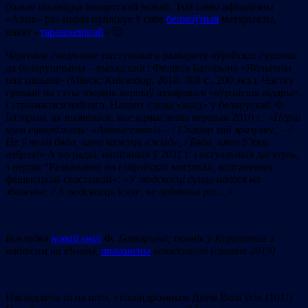
больш цікавіцца беларускай мовай. Той самы афіцыёзны
«Авив» раз-пораз публікуе ў сябе
белмоўныя
матэрыялы,
нават «
тарашкевіцай
» 😉
Чарговае сведчанне паступовага развароту яўрэйскіх суполак
да беларушчыны – выхад кнігі Фелікса Баторына «Яблычны
пах цішыні» (Мінск: Кнігазбор, 2018. 308 с., 200 экз.). Частку
грошай на гэты зборнік вершаў ахвяравалі «яўрэйскія лідары»,
і атрымалася няблага. Наконт слова «жыд» у беларускай Ф.
Баторын, як выявілася, мае адмысловы вершык 2010 г.: «
Перш
чым сцвярджаць: «Антысеміт!» – / Cпадар хай зразумее, – /
Не ў тым бяда, што кажуць «
жыд
»
,
/
Бяда, што б’юць
габрэя!
» А во радкі, напісаныя ў 2011 г. і актуальныя дагэтуль,
з верша “Разважанні на габрэйскіх могілках, апаганеных
фашысцкай свастыкай»: «
У людскасці душы надзея на
збавенне. / А людскасць існуе, не ведаючы рас…
»
Вокладка
новай кнігі
Ф. Баторына; помнік у Курапатах з
надпісам на ідышы,
апаганены
невядомымі (сакавік 2019)
Нягледзячы ні на што, з паліндромным Днём Волі ўсіх (101!)