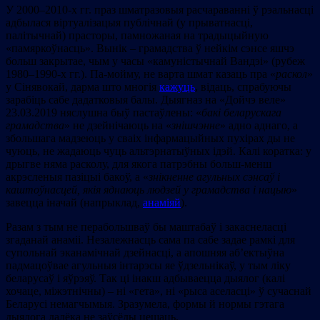
У 2000–2010-х гг. праз шматразовыя расчараванні ў рэальнасці
адбылася віртуалізацыя публічнай (у прыватнасці,
палітычнай) прасторы, памножаная на традыцыйную
«памяркоўнасць». Вынік – грамадства ў нейкім сэнсе яшчэ
больш закрытае, чым у часы «камуністычнай Вандэі» (рубеж
1980–1990-х гг.). Па-мойму, не варта шмат казаць пра «
раскол
»
у Сінявокай, дарма што многія
кажуць
, відаць, спрабуючы
зарабіць сабе дадатковыя балы. Дыягназ на «Дойчэ веле»
23.03.2019 няслушна быў пастаўлены: «
бакі беларускага
грамадства
» не дзейнічаюць на «
знішчэнне
» адно аднаго, а
збольшага мадзеюць у сваіх інфармацыйных пухірах ды не
чуюць, не жадаюць чуць альтэрнатыўных ідэй. Калі коратка: у
дрыгве няма расколу, для якога патрэбны больш-менш
акрэсленыя пазіцыі бакоў, а «
знікненне агульных сэнсаў і
каштоўнасцей, якія яднаюць людзей у грамадства і нацыю
»
завецца іначай (напрыклад,
анаміяй
).
Разам з тым не перабольшваў бы маштабаў і закаснеласці
згаданай анаміі. Незалежнасць сама па сабе задае рамкі для
супольнай эканамічнай дзейнасці, а апошняя аб’ектыўна
падмацоўвае агульныя інтарэсы яе ўдзельнікаў, у тым ліку
беларусаў і яўрэяў. Так ці інакш адбываецца дыялог (калі
хочаце, міжэтнічны) – ні «гета», ні «рыса аселасці» ў сучаснай
Беларусі немагчымыя. Зразумела, формы й нормы гэтага
дыялога далёка не заўсёды цешаць.