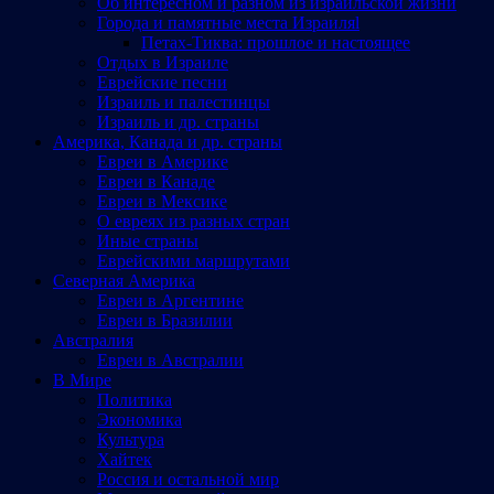
Об интересном и разном из израильской жизни
Города и памятные места Израиляl
Петах-Тиква: прошлое и настоящее
Отдых в Израиле
Еврейские песни
Израиль и палестинцы
Израиль и др. страны
Америка, Канада и др. страны
Евреи в Америке
Евреи в Канаде
Евреи в Мексике
О евреях из разных стран
Иные страны
Еврейскими маршрутами
Северная Америка
Евреи в Аргентине
Евреи в Бразилии
Австралия
Евреи в Австралии
В Мире
Политика
Экономика
Культура
Хайтек
Россия и остальной мир