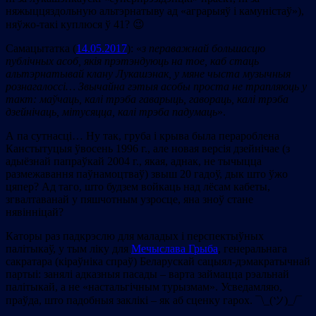
няжыццяздольную альтэрнатыву ад «аграрыяў і камуністаў»),
няўжо-такі куплюся ў 41? 😉
Самацытатка (
14.05.2017
): «
з пераважнай большасцю
публічных асоб, якія прэтэндуюць на тое, каб стаць
альтэрнатывай клану Лукашэнак, у мяне чыста музычныя
рознагалоссі… Звычайна гэтыя асобы проста не трапляюць у
такт: маўчаць, калі трэба гаварыць, гавораць, калі трэба
дзейнічаць, мітусяцца, калі трэба падумаць
».
А па сутнасці… Ну так, груба і крыва была перароблена
Канстытуцыя ўвосень 1996 г., але новая версія дзейнічае (з
адыёзнай папраўкай 2004 г., якая, аднак, не тычыцца
размежавання паўнамоцтваў) звыш 20 гадоў, дык што ўжо
цяпер? Ад таго, што будзем войкаць над лёсам кабеты,
згвалтаванай у пяшчотным узросце, яна зноў стане
нявінніцай?
Каторы раз падкрэслю для маладых і перспектыўных
палітыкаў, у тым ліку для
Мечыслава Грыба
, генеральнага
сакратара (кіраўніка спраў) Беларускай сацыял-дэмакратычнай
партыі: занялі адказныя пасады – варта займацца рэальнай
палітыкай, а не «настальгічным турызмам». Усведамляю,
праўда, што падобныя заклікі – як аб сценку гарох. ¯\_(ツ)_/¯