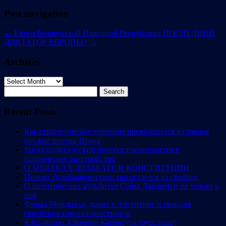
Post navigation
←
Евреи Белорусской Народной Республики
ПОСЛЕДНИЙ
ДИКТАТОР ЕВРОПЫ?
→
Archives
Archives
Search
for:
Recent Posts
Как стратегическое терпение превращается в главное
оружие против Ирана
Когда политический протест превращается в
психическое расстройство
О МУДАКАХ, ШАББАТЕ И КОНСТИТУЦИИ
Почему бульбашное существо остается на свободе
О политических кульбитах Софы Ландвер и не только о
ней
Финал Мондиаля, драма в Аргентине и реакция
еврейских самоненавистников
К 82-летию Альберта Капенгута (русс/итал)