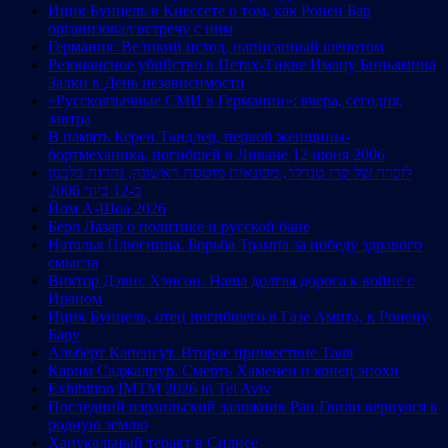
Ицик Бунцель в Кнессете о том, как Ронен Бар
организовал встречу с ним
Германия: Великий исход, написанный шепотом
Резонансное убийство в Петах-Тикве Иману Биньямина
Залки в День независимости
«Русскоязычные СМИ в Германии»: вчера, сегодня,
завтра
В память Керен Тандлер, первой женщины-
бортмеханика, погибшей в Ливане 12 июня 2006
לזכרה של קרן טנדלר, מכונאית מוטסת ראשונה, נהרגה בלבנון
ב-12 ביוני 2006
Йом А-Шоа 2026
Берл Лазар о политике и русской бане
Наталья Плюснина. Борьба Трампа за победу здравого
смысла
Виктор Дэвис Хэнсон. Наша долгая дорога к войне с
Ираном
Ицик Бунцель, отец погибшего в Газе Амита, к Ронену
Бару
Альберт Капенгут. Второе пришествие Таля
Карим Саджадпур. Смерть Хаменеи и конец эпохи
Exhibition IMTM 2026 in Tel Aviv
Последний израильский заложник Ран Гвили вернулся в
родную землю
Ханукальный теракт в Сиднее