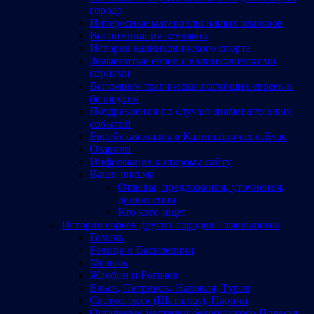
города
Интересные материалы наших земляков
Воспоминания земляков
История калинковичского спорта
Знаменитые евреи с калинковичскими
корнями
Вспомним трагически погибших евреев и
белорусов
Поздравления по случаю знаменательных
событий
Еврейская жизнь в Калинковичах сейчас
Озаричи
Информация к старому сайту
Ваши письма
Отзывы, предложения, уточнения,
дополнения
Кто кого ищет
История евреев других городов Гомельщины
Гомель
Речица и Василевичи
Мозырь
Жлобин и Рогачев
Ельск, Петриков, Наровля, Туров
Светлогорск (Шатилки), Паричи
Остальные местечки белорусского Полесья