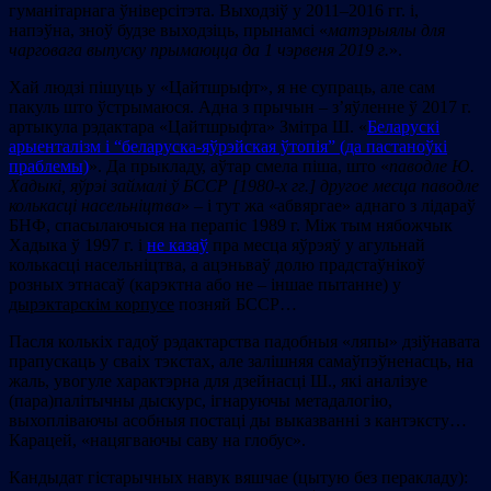
гуманітарнага ўніверсітэта. Выходзіў у 2011–2016 гг. і,
напэўна, зноў будзе выходзіць, прынамсі «
матэрыялы для
чарговага выпуску прымаюцца да 1 чэрвеня 2019 г.
».
Хай людзі пішуць у «Цайтшрыфт», я не супраць, але сам
пакуль што ўстрымаюся. Адна з прычын – з’яўленне ў 2017 г.
артыкула рэдактара «Цайтшрыфта» Змітра Ш. «
Беларускі
арыенталізм і “беларуска-яўрэйская ўтопія” (да пастаноўкі
праблемы)
». Да прыкладу, аўтар смела піша, што «
паводле Ю.
Хадыкі, яўрэі займалі ў БССР
[
1980-х гг.
]
другое месца паводле
колькасці насельніцтва
» – і тут жа «абвяргае» аднаго з лідараў
БНФ, спасылаючыся на перапіс 1989 г. Між тым нябожчык
Хадыка ў 1997 г. і
не казаў
пра месца яўрэяў у агульнай
колькасці насельніцтва, а ацэньваў долю прадстаўнікоў
розных этнасаў (карэктна або не – іншае пытанне) у
дырэктарскім корпусе
позняй БССР…
Пасля колькіх гадоў рэдактарства падобныя «ляпы» дзіўнавата
прапускаць у сваіх тэкстах, але залішняя самаўпэўненасць, на
жаль, увогуле характэрна для дзейнасці Ш., які аналізуе
(пара)палітычны дыскурс, ігнаруючы метадалогію,
выхопліваючы асобныя постаці ды выказванні з кантэксту…
Карацей, «нацягваючы саву на глобус».
Кандыдат гістарычных навук вяшчае (цытую без перакладу):