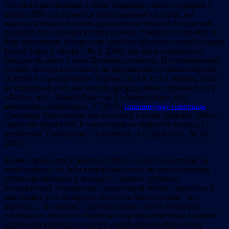
Усё настолькі пальцам у неба! Наадварот, яшчэ студэнтам у
канцы 1990-х я спрачаўся з выкладчыкам гісторыі, які
праводзіў паралелі паміж адраджэннем іўрыта і беларускай –
даводзіў, што сітуацыі істотна розныя. Смяяўся са спробаў Э.
Іофе абмаляваць Беларусь як
«радзіму яўрэйскіх сланоў
» (выраз
Віталя Зайкі ў «Аrche», № 3, 2000), дзе яўрэі атабарыліся
быццам бы ажно ў часы Полацкага княства. Не пераацэньваў
уплыву беларускага этнасу на фармаванне тутэйшых яўрэяў,
асабліва ў «дасекулярны» перыяд (да ХХ ст.). І, вядома, нідзе
не сцвярджаў, што два народы
заўсёды
мірна суіснавалі; ні ў
«Аrche», ні ў «Нашай Ніве», ні ў «Анахну кан», ні ў
навуковых публікацыях. У 2015 г.
прапаноўваў паверыць
Уладзіміру Караткевічу, які занатаваў у сваім дзённіку 1960-х
гадоў пра яўрэяў ВКЛ: «
жылі тут не добра і не кепска, і з
прывілеямі, і з паборамі, і з гвалтам…
» («Дзеяслоў», № 78,
2015).
Іншая справа, што ў пачатку 2000-х і пазней я выступаў за
такія (мабыць, не ўсім патрэбныя) рэчы, як кансалідаваная
яўрэйская абшчына ў Беларусі + дыялог яўрэйскіх
інтэлектуалаў з беларускай «культурнай элітай», які вёўся б,
між іншага, і па-беларуску. Калі гэта было ўтопіяй – ну,
даруйце… Па-мойму, у другой палове 2010-x і кіраўнікі
«абшчыны» перасталі бясконца сварыцца міжсобку, і дыялог
худа-бедна вядзецца, і наагул, «прафесійныя яўрэі» сталі