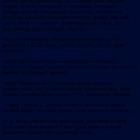
што Ш. мае на ўвазе пад бел.-яўр. утопіяй? Пан адказвае:
«
пэўны кірунак у беларускай гістарычнай, гісторыка-
публіцыстычнай і мастацкай літаратуры, які ідэалізуе
беларуска-яўрэйскія сувязі (кантакты) на працягу некалькіх
соцень гадоў іх існавання
». Далей фармулюе тэзісы, што
пашыраюцца прадстаўнікамі «кірунку»:
– яўрэі жывуць поруч з беларусамі вельмі працяглы час,
прыкладна з ХІ-ХІІ стст., і абодва народы заўсёды мірна
суіснавалі.
– яўрэі сфармаваліся пад уплывам беларускага этнасу;
яўрэйства ў Беларусі шмат у чым злілася з беларускім народам
паводле традыцыяў і звычаяў;
– яўрэі і беларусы былі аднолькава гнаныя як рускімі
памешчыкамі, так і польскімі панамі; улічваючы гэта, яўрэі
павінны падтрымліваць беларусаў у іх палітычнай барацьбе;
– і яўрэі, і беларусы заўсёды залежалі ад больш магутных
суседніх нацый (палякаў і рускіх) і лёгка паддаваліся асіміляцыі;
І г. д., аж да «
адраджэнне мовы іўрыт, ініцыятарам якога
стаў ураджэнец Беларусі Э. Бен-Іегуда, можа служыць
узорам для адраджэння беларускай мовы
».