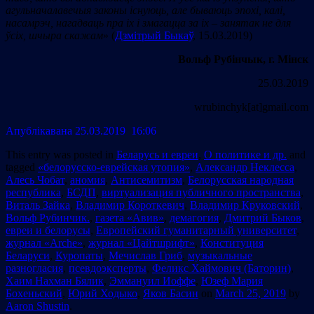
агульначалавечыя законы існуюць, але бываюць эпохі, калі,
насамрэч, нагадваць пра іх і змагацца за іх – занятак не для
ўсіх, шчыра скажам
» (
Дзмітрый Быкаў
, 15.03.2019)
Вольф Рубінчык, г. Мінск
25.03.2019
wrubinchyk[at]gmail.com
Апублiкавана 25.03.2019 16:06
This entry was posted in
Беларусь и евреи
,
О политике и др.
and
tagged
«белорусско-еврейская утопия»
,
Александр Неклесса
,
Алесь Чобат
,
аномия
,
Антисемитизм
,
Белорусская народная
республика
,
БСДП
,
виртуализация публичного пространства
,
Виталь Зайка
,
Владимир Короткевич
,
Владимир Круковский
,
Вольф Рубинчик.
,
газета «Авив»
,
демагогия
,
Дмитрий Быков
,
евреи и белорусы
,
Европейский гуманитарный университет
,
журнал «Arche»
,
журнал «Цайтшрифт»
,
Конституция
Беларуси
,
Куропаты
,
Мечислав Гриб
,
музыкальные
разногласия
,
псевдоэксперты
,
Феликс Хаймович (Баторин)
,
Хаим Нахман Бялик
,
Эммануил Иоффе
,
Юзеф Мария
Бохеньский
,
Юрий Ходыко
,
Яков Басин
on
March 25, 2019
by
Aaron Shustin
.