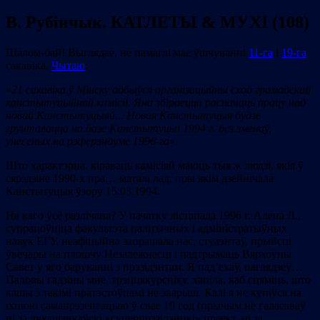
В. Рубінчык. КАТЛЕТЫ & МУХІ (108)
Шалом-бай! Выглядае, не памаглі мае ўшчуванні
11-га
і
19-га
сакавіка.
Чытаю
:
«
21 сакавіка ў Мінску адбыўся арганізацыйны сход грамадскай
канстытуцыйнай камісіі. Яна збіраецца распачаць працу над
новай Канстытуцыяй
..
.
Новая Канстытуцыя будзе
грунтавацца на базе Канстытуцыі 1994 г. без зменаў,
унесеных на рэферэндуме 1996-га
».
Што характэрна, кіраваць камісіяй маюць тыя ж людзі, якія ў
сярэдзіне 1990-х пра… маталі лад, пры якім дзейнічала
Канстытуцыя ўзору 15.03.1994.
На каго ўсё разлічана? У пачатку лістапада 1996 г. Алена Л.,
супрацоўніца факультэта палітычных і адміністратыўных
навук ЕГУ, неафіцыйна запрашала нас, студэнтаў, прыйсці
ўвечары на плошчу Незалежнасці і падтрымаць Вярхоўны
Савет у яго баруканні з прэзідэнтам. Я пад’ехаў, паглядзеў…
Паловы гадзіны мне, трэццякурсніку, хапіла, каб сцяміць, што
кашы з такімі пратэстоўцамі не зварыш. Калі я не купіўся на
іхнюю самапрэзентацыю ў свае 19 год (прычым не галасаваў
ні за лукашэнкаўскі «суперпрэзідэнцкі» праект, ні за