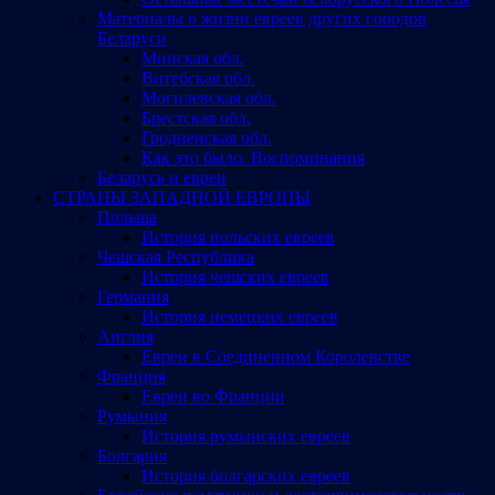
Материалы о жизни евреев других городов
Беларуси
Минская обл.
Витебская обл.
Могилевская обл.
Брестская обл.
Гродненская обл.
Как это было. Воспоминания
Беларусь и евреи
СТРАНЫ ЗАПАДНОЙ ЕВРОПЫ
Польша
История польских евреев
Чешская Республика
История чешских евреев
Германия
История немецких евреев
Англия
Евреи в Соединенном Королевстве
Франция
Евреи во Франции
Румыния
История румынских евреев
Болгария
История болгарских евреев