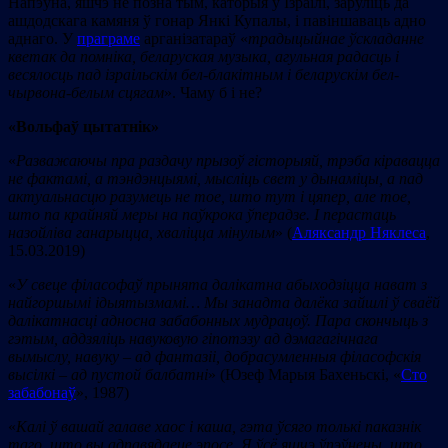
Напэўна, яшчэ не позна тым, каторыя ў Ізраілі, заруліць да
ашдодскага камяня ў гонар Янкі Купалы, і павіншаваць адно
аднаго. У
праграме
арганізатараў «
традыцыйнае ўскладанне
кветак да помніка, беларуская музыка,
агульная радасць і
весялосць пад ізраільскім бел-блакітным і беларускім бел-
чырвона-белым сцягам
». Чаму б і не?
«Вольфаў цытатнік»
«
Разважаючы пра раздачу прызоў гісторыяй, трэба кіравацца
не фактамі, а тэндэнцыямі, мысліць свет у дынаміцы, а пад
актуальнасцю разумець не тое, што тут і цяпер, але тое,
што па крайняй меры на паўкро
ка ўперадзе. І перастаць
на
зой
ліва ганарыцца, хваліцца мінулым
» (
Аляксандр Няклеса
,
15.03.2019)
«
У свеце філасофаў прынята далікатна абыходзіцца нават з
найгоршымі ідыятызмамі… Мы занадта далёка зайшлі ў сваёй
далікатнасці адносна забабонных мудрацоў. Пара скончыць з
гэтым, аддзяліць навуковую гіпотэзу ад дэмагагічнага
вымыслу, навуку – ад фантазіі, добрасумленныя філасофскія
высілкі – ад
пустой балбатні
» (Юзеф Марыя Бахеньскі, «
Сто
забабонаў
», 1987)
«
Калі ў вашай галаве хаос і каша, гэта ўсяго толькі паказнік
таго, што вы адпавядаеце эпосе. Я ўсё яшчэ ўпэўнены, што