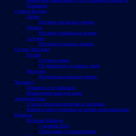
Еврейские памятники и достопримечательности
Германии
Страны Балтии
Литва
История литовских евреев
Латвия
История латвийских евреев
Эстония
История эстонских евреев
Грузия, Молдова
Грузия
Грузия и евреи
От древности до наших дней
Молдова
История молдавских евреев
Холокост
Помнить и не забывать
Праведники народов мира
Антисемитизм
Статьи об антисемитизме и погромах
Факты о преступлениях на почве антисемитизма
Израиль
История Израиля
7 октября 2023
Герои войн с террористами