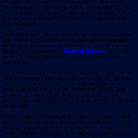
«
В окончательном виде белорусско-еврейская утопия была
сформулирована в самом конце 1980-х – начале 1990-х гг. На
рубеже ХХ-ХХІ вв. в таком
“
жанре” нап
исаны часть работ
Я.З. Басина, Э.Г. Иоффе, Л.М. Лыча, В.М. Рубинчика, А.Ф.
Смоленчука и др.
»
«
В.М. Рубинчик
» – гледзячы па ўсім, ваш пакорлівы слуга, бо
іншыя Рубінчыкі на рубяжы стагоддзяў праблематызацыяй
беларуска-яўрэйскіх адносін у газетах-часопісах не займаліся.
Праўда, паводле пашпарту я
Владимир Павлович
🙂
Сам Ш.
раней не раз спасылаўся на мае тэксты, дык можна было
запомніць…
Утопія як з’ява, у прынцыпе, не адштурхоўвае. Адну са сваіх
першых навуковых работ, апублікаваную, здаецца, у зборніку
РІВШ БДУ, назваў «Утопія і сучаснасць, або Сучаснасць
утопіі». Даводзіў, што ўтапісты – крэатыўныя рабяты, якія
нярэдка дапамагаюць чалавекам рухацца ўперад… Але
ўвогуле-то я – скептык і рэаліст; ніколі не «навяваў чалавецтву
сон залаты».
У адным шэрагу з Басіным ды Іофе мне стаяць няёмка нават
«па тэхнічных прычынах» (абодва, мякка кажучы, не ва ўсіх
выпадках рабілі розніцу паміж «калгасным» і «сваім», а адзін
яшчэ і пустабрэх, не раз прызнаны такім праз суд). І галоўнае –