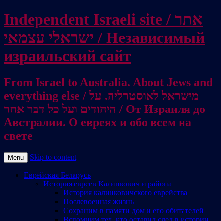
Independent Israeli site / אתר
ישראלי עצמאי / Независимый
израильский сайт
From Israel to Australia. About Jews and
everything else / מישראל לאוסטרליה. על
היהודים ועל כל דבר אחר / От Израиля до
Австралии. О евреях и обо всем на
свете
Skip to content
Menu
Еврейская Беларусь
История евреев Калинкович и района
История калинковичского еврейства
Послевоенная жизнь
Сохраним в памяти дом и его обитателей
Вспомним тех, кто оставил след в истории