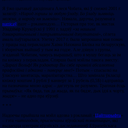
Я ўжо цытаваў дасціпнага Алеся Чобата, які ў снежні 2001 г.
заляпіў: «
Н
арод горшы за любую ўладу. Бо ўладу зьмяніць
можна, а народу ня зьменіш
». Нямала, дарэчы, разумнага
напісаў
паэт – рэкамендую… Гісторыя пра тое, як мастак
Уладзімір Крукоўскі ў 1991 г. хадзіў «
за нашымі
дэмакратычнымі і патрыятычнымі дэпутатамі
», сёлета
амаль паўтарылася. Улетку 2017 г. была запрошана мая помач
у працы над перакладам Хаіма Нахмана Бяліка на беларускую,
і зборнічак выйшаў у тым жа годзе. Але дзівун з групы,
згаданай Чобатам, чамусь вырашыў, што я мушу бегаць за ім
па кніжку з перакладам. Cпярша былі мэйлы такога зместу:
«
Дарагі Вольф
! Як рэдактар Вы сябе праявілі абсалютна
прафэсійна і адказна
–
паверце мне!
» Потым – спасылкі на
ўласную занятасць, маралізатарства… Што замінала ўкласці
кніжку коштам 3 рублі ў канверт за 1 рубель (0,5$) i адправіць
на пазначаны мною адрас – дагэтуль не разумею. Трапная ёсць
прымаўка: «Як бяда, так да жыда, як па бядзе, дык ідзі к чорту,
жыдзе» – не адно пра яўрэяў.
* * *
Надоечы прыйшла на мэйл адозва з рэкламай «
Цайтшрыфта
»
– гэта «
штогоднік, прысвечаны яўрэйскай тэматыцы
», які
выдаецца цэнтрам яўрэйскіх даследаванняў Еўрапейскага