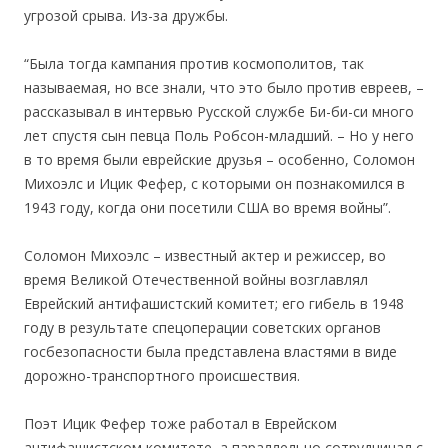
угрозой срыва. Из-за дружбы.
“Была тогда кампания против космополитов, так
называемая, но все знали, что это было против евреев, –
рассказывал в интервью Русской службе Би-би-си много
лет спустя сын певца Поль Робсон-младший. – Но у него
в то время были еврейские друзья – особенно, Соломон
Михоэлс и Ицик Фефер, с которыми он познакомился в
1943 году, когда они посетили США во время войны”.
Соломон Михоэлс – известный актер и режиссер, во
время Великой Отечественной войны возглавлял
Еврейский антифашистский комитет; его гибель в 1948
году в результате спецоперации советских органов
госбезопасности была представлена властями в виде
дорожно-транспортного происшествия.
Поэт Ицик Фефер тоже работал в Еврейском
антифашистском комитете, а параллельно сотрудничал с