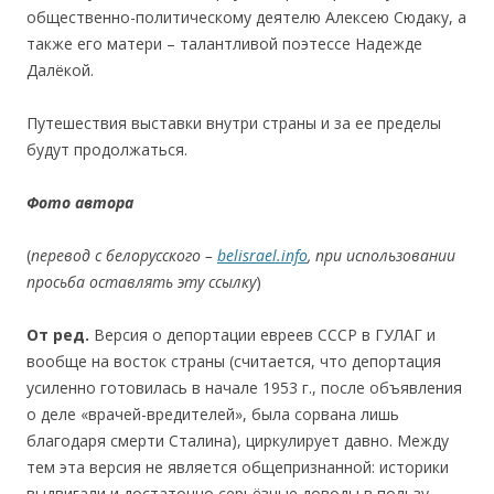
общественно-политическому деятелю Алексею Сюдаку, а
также его матери – талантливой поэтессе Надежде
Далёкой.
Путешествия выставки внутри страны и за ее пределы
будут продолжаться.
Фото автора
(
перевод с белорусского –
belisrael.info
, при использовании
просьба оставлять эту ссылку
)
От ред.
Версия о депортации евреев СССР в ГУЛАГ и
вообще на восток страны (считается, что депортация
усиленно готовилась в начале 1953 г., после объявления
о деле «врачей-вредителей», была сорвана лишь
благодаря смерти Сталина), циркулирует давно. Между
тем эта версия не является общепризнанной: историки
выдвигали и достаточно серьёзные доводы в пользу