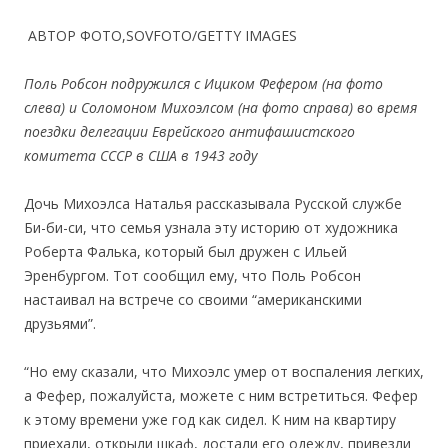
АВТОР ФОТО,
SOVFOTO/GETTY IMAGES
Поль Робсон подружился с Ициком Фефером (на фото
слева) и Соломоном Михоэлсом (на фото справа) во время
поездки делегации Еврейского антифашистского
комитета СССР в США в 1943 году
Дочь Михоэлса Наталья рассказывала Русской службе
Би-би-си, что семья узнала эту историю от художника
Роберта Фалька, который был дружен с Ильей
Эренбургом. Тот сообщил ему, что Поль Робсон
настаивал на встрече со своими “американскими
друзьями”.
“Но ему сказали, что Михоэлс умер от воспаления легких,
а Фефер, пожалуйста, можете с ним встретиться. Фефер
к этому времени уже год как сидел. К ним на квартиру
приехали, открыли шкаф, достали его одежду, привезли