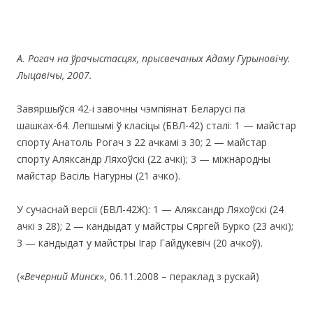
А. Рогач на ўрачыстасцях, прысвечаных Адаму Гурыновічу.
Лыцавічы, 2007.
Завяршыўся 42-і завочны чэмпіянат Беларусі па
шашках-64. Лепшымі ў класіцы (БВЛ-42) сталі: 1 — майстар
спорту Анатоль Рогач з 22 ачкамі з 30; 2 — майстар
спорту Аляксандр Ляхоўскі (22 ачкі); 3 — міжнародны
майстар Васіль Нагурны (21 ачко).
У сучаснай версіі (БВЛ-42Ж): 1 — Аляксандр Ляхоўскі (24
ачкі з 28); 2 — кандыдат у майстры Сяргей Бурко (23 ачкі);
3 — кандыдат у майстры Ігар Гайдукевіч (20 ачкоў).
(«
Вечерн
ий Минск
», 06.11.2008 – пераклад з рускай)