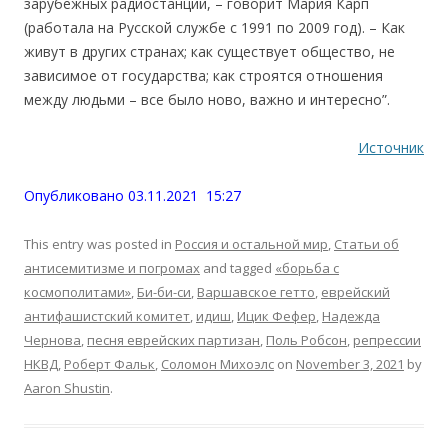
зарубежных радиостанций, – говорит Мария Карп
(работала на Русской службе с 1991 по 2009 год). – Как
живут в других странах; как существует общество, не
зависимое от государства; как строятся отношения
между людьми – все было ново, важно и интересно”.
Источник
Опубликовано 03.11.2021 15:27
This entry was posted in
Россия и остальной мир
,
Статьи об
антисемитизме и погромах
and tagged
«борьба с
космополитами»
,
Би-би-си
,
Варшавское гетто
,
еврейский
антифашистский комитет
,
идиш
,
Ицик Фефер
,
Надежда
Чернова
,
песня еврейских партизан
,
Поль Робсон
,
репрессии
НКВД
,
Роберт Фальк
,
Соломон Михоэлс
on
November 3, 2021
by
Aaron Shustin
.