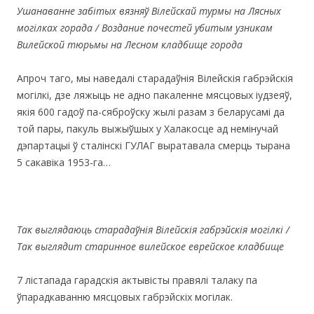
Ушанаванне забітых вязняў Вілейскай турмы на Лясных
могілках горада / Воздание почестей убитым узникам
Вилейской тюрьмы на Лесном кладбище города
Апроч таго, мы наведалі старадаўнія Вілейскія габрэйскія
могілкі, дзе ляжыць не адно пакаленне мясцовых іудзеяў,
якія 600 гадоў па-сяброўску жылі разам з беларусамі да
той пары, пакуль выжыўшых у Халакосце ад немінучай
дэпартацыі ў сталінскі ГУЛАГ выратавала смерць тырана
5 сакавіка 1953-га…
Так выглядаюць старадаўнія Вілейскія габрэйскія могілкі /
Так выглядит старинное вилейское еврейское кладбище
7 лістапада гарадскія актывісты правялі талаку па
ўпарадкаванню мясцовых габрэйскіх могілак.