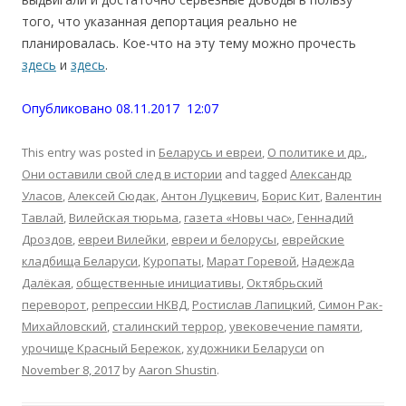
того, что указанная депортация реально не
планировалась. Кое-что на эту тему можно прочесть
здесь
и
здесь
.
Опубликовано 08.11.2017 12:07
This entry was posted in
Беларусь и евреи
,
О политике и др.
,
Они оставили свой след в истории
and tagged
Александр
Уласов
,
Алексей Сюдак
,
Антон Луцкевич
,
Борис Кит
,
Валентин
Тавлай
,
Вилейская тюрьма
,
газета «Новы час»
,
Геннадий
Дроздов
,
евреи Вилейки
,
евреи и белорусы
,
еврейские
кладбища Беларуси
,
Куропаты
,
Марат Горевой
,
Надежда
Далёкая
,
общественные инициативы
,
Октябрьский
переворот
,
репрессии НКВД
,
Ростислав Лапицкий
,
Симон Рак-
Михайловский
,
сталинский террор
,
увековечение памяти
,
урочище Красный Бережок
,
художники Беларуси
on
November 8, 2017
by
Aaron Shustin
.