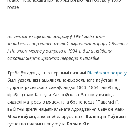
годзе.
На гэтым месцы каля астрогу ў 1994 годзе былі
знойдзеныя парэшткі ахвяраў чырвонага тэрору ў В
i
лейцы
/ На этом месте у острога в 1994 г. были найдены
останки жертв красного террора в Вилейке
Трэба ўзгадаць, што першымі вязнямі
Вілейскага астрогу
былі ўдзельнікі нацыянальна-вызвольнага паўстання
супраць расейскага самаўладдзя 1863–1864 гадоў пад
кіраўніцтвам Кастуся Каліноўскага. Затым у вязніцы
сядзелі матросы з мяцежнага браненосца “Пацёмкін”,
выбітны дзеяч нацыянальнага Адраджэння
Сымон Рак-
Міхайлоўскі
, заходнебеларускі паэт
Валянцін Таўлай
і
сусветна вядомы навукоўца
Барыс Кіт
.