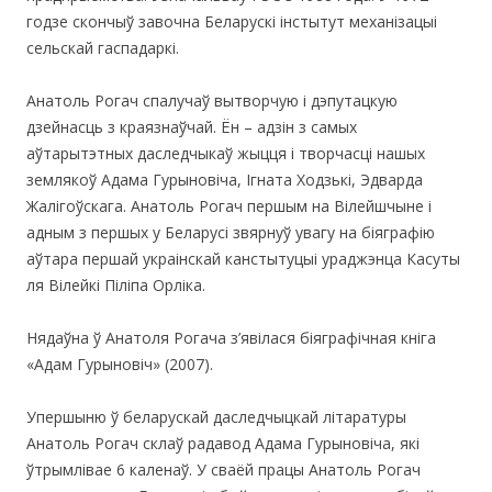
годзе скончыў завочна Беларускі інстытут механізацыі
сельскай гаспадаркі.
Анатоль Рогач спалучаў вытворчую і дэпутацкую
дзейнасць з краязнаўчай. Ён – адзін з самых
аўтарытэтных даследчыкаў жыцця і творчасці нашых
землякоў Адама Гурыновіча, Ігната Ходзькі, Эдварда
Жалігоўскага. Анатоль Рогач першым на Вілейшчыне і
адным з першых y Беларусі звярнуў увагу на біяграфію
аўтара першай украінскай канстытуцыі ураджэнца Касуты
ля Вілейкі Піліпа Орліка.
Нядаўна ў Анатоля Рогача з’явілася біяграфічная кніга
«Адам Гурыновіч» (2007).
Упершыню ў беларускай даследчыцкай літаратуры
Анатоль Рогач склаў радавод Адама Гурыновіча, які
ўтрымлівае 6 каленаў. У сваёй працы Анатоль Рогач