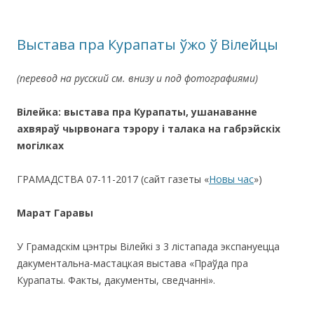
Выстава пра Курапаты ўжо ў Вілейцы
(перевод на русский см. внизу и под фотографиями)
Вілейка: выстава пра Курапаты, ушанаванне
ахвяраў чырвонага тэрору і талака на габрэйскіх
могілках
ГРАМАДСТВА 07-11-2017 (cайт газеты «
Новы час
»)
Марат Гаравы
У Грамадскім цэнтры Вілейкі з 3 лістапада экспануецца
дакументальна-мастацкая выстава «Праўда пра
Курапаты. Факты, дакументы, сведчанні».