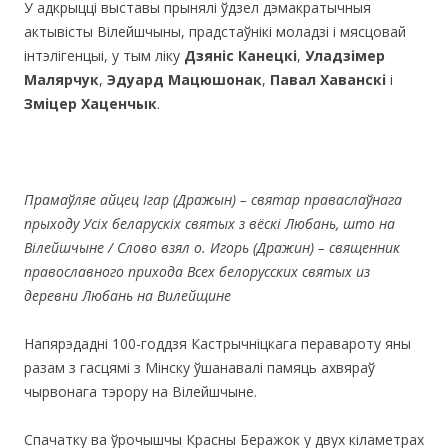
У адкрыцці выставы прынялі ўдзел дэмакратычныя
актывісты Вілейшчыны, прадстаўнікі моладзі і мясцовай
інтэлігенцыі, у тым ліку
Дзяніс Канецкі
,
Уладзімер
Малярчук
,
Эдуард Мацюшонак
,
Павал Хаванскі
і
Зміцер Хаценчык
.
Прамаўляе айцец Ігар (Дражын) – святар праваслаўнага
прыходу Усіх беларускіх святых з вёскі Любань, што на
Вілейшчыне / Слово взял о. Игорь (Дражин) – священник
православного прихода Всех белорусских святых из
деревни Любань на Вилейщине
Напярэдадні 100-годдзя Кастрычніцкага перавароту яны
разам з гасцямі з Мінску ўшанавалі памяць ахвяраў
чырвонага тэрору на Вілейшчыне.
Спачатку ва ўрочышчы Красны Беражок у двух кіламетрах