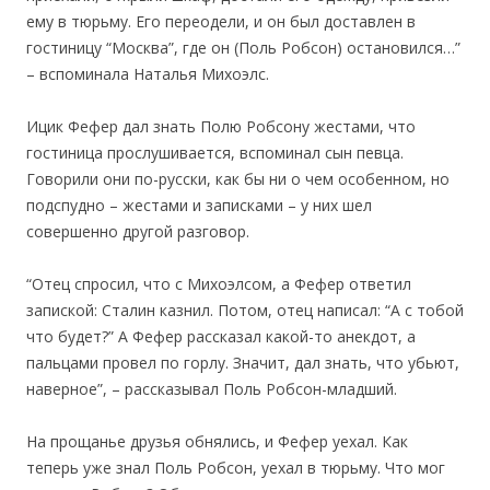
ему в тюрьму. Его переодели, и он был доставлен в
гостиницу “Москва”, где он (Поль Робсон) остановился…”
– вспоминала Наталья Михоэлс.
Ицик Фефер дал знать Полю Робсону жестами, что
гостиница прослушивается, вспоминал сын певца.
Говорили они по-русски, как бы ни о чем особенном, но
подспудно – жестами и записками – у них шел
совершенно другой разговор.
“Отец спросил, что с Михоэлсом, а Фефер ответил
запиской: Сталин казнил. Потом, отец написал: “А с тобой
что будет?” А Фефер рассказал какой-то анекдот, а
пальцами провел по горлу. Значит, дал знать, что убьют,
наверное”, – рассказывал Поль Робсон-младший.
На прощанье друзья обнялись, и Фефер уехал. Как
теперь уже знал Поль Робсон, уехал в тюрьму. Что мог