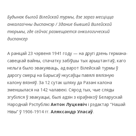
Будынак былой Вілейскай турмы, дзе зараз месціцца
анкалагічны дыспансэр / Здание бывшей Вилейской
тюрьмы, где сейчас размещается онкологический
диспансер
А раніцай 23 чэрвеня 1941 году — на другі дзень германа-
савецкай вайны, спачатку забіўшы тых арыштантаў, каго
нельга было эвакуяваць, ад варот Вілейскай турмы ў
дарогу смерці на Барысаў нкусаўцы павялі вялізную
калону вязняў. За 12 сутак шляху да Разані калона
зменшылася на 142 чалавекі. Сярод тых, чые сляды
згубіліся ў эвакуацыі, былі адзін з кіраўнікоў Беларускай
Народнай Рэспублікі
Антон Луцкевіч
і рэдактар “Нашай
Нівы” ў 1906-1914 гг.
Аляксандр Уласаў
.