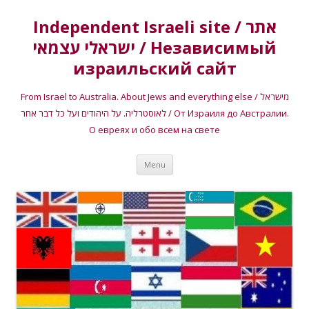
Independent Israeli site / אתר
ישראלי עצמאי / Независимый
израильский сайт
From Israel to Australia. About Jews and everything else / מישראל
לאוסטרליה. על היהודים ועל כל דבר אחר / От Израиля до Австралии.
О евреях и обо всем на свете
Skip
Menu
to
content