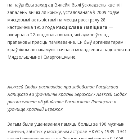
на паўднёвы захад ад Вялейкі былі ўскладзены кветкі і
запалены знічкі ля крыжу, усталяванага ў 2009 годзе
мясцовымі актывістамі на месцы расстрэлу 28
кастрычніка 1950 года
Расціслава Лапіцкага
—
ахвярнага 22-хгадовага юнака, які адмовіўся ад
прапановы прасіць памілаванне. Ён быў арганізатарам і
кіраўніком антыкамуністычнага моладзевага падполля на
Мядзельшчыне і Смаргоншчыне.
Аляксей Сюдак распавядае пра забойства Расціслава
Лапіцкага ва ўрочышчы Красны Беражок / Алексей Сюдак
рассказывает об убийстве Ростислава Лапицкого в
урочище Красный Бережок
Затым была ўшанаваная памяць больш за 190 мужчын і
жанчын, забітых у мясцовым астрозе НКУС у 1939–1941
гадах і перапахаваных на Лясныя могілкі горада ў 1995