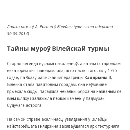
Дошка памяці А. Рогача ў Вілейцы (урачыста адкрыта
30.09.2014)
Тайны муроў Вілейскай турмы
Старая легенда вуснамі пакаленняў, а затым і старонкамі
некаторых кніг паведамляла, што пасля таго, як у 1795
годзе, па ўказу расійскай імператрыцы
Кацярыны ІІ
,
Вілейка стала павятовым горадам, яна неўзабаве
прыехала сюды, пасадзіла некалькі бяроз на названым яе
імем шляху і залажыла першы камень у падмурак
будучага астрога.
На самой справе акалічнасці ўзвядзення ў Вілейцы
найстарэйшага і нядрэнна захаваўшагася архітэктурнага