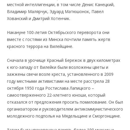
местной интеллигенции, в том числе Денис Канецкий,
Владимир Малярчук, Эдуард Матюшонок, Павел
Хованский и Дмитрий Хотенчик.
Накануне 100-летия Октябрьского переворота они
вместе с гостями из Минска почтили память жертв
красного террора на Вилейщине.
Сначала в урочище Красный Бережок в двух километрах
к юго-западу от Вилейки были возложены цветы и
зажжены свечи возле креста, установленного в 2009
году местными активистами на месте расстрела 28
октября 1950 года Ростислава Лапицкого –
самоотверженного 22-хлетнего юноши, который
отказался от предложения просить помилование. Он был
организатором и руководителем антикоммунистического
молодежного подполья на Мядельщине и Сморгонщине.
Затем была увековечена память более 190 мужчин и