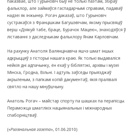
паказвае, што Гурыновіч быў не толькі паэтам, збіраў
фальклор, але займаўся гаспадарчымі справамі, падаваў
надзеі як інжынер. Рогач даказаў, што Гурыновіч
сустракаўся з Францішкам Багушэвічам, якому прысвяціў
верш «Дзякуй табе, браце, Бурачок Мацею», знаходзіўся ў
ліставанні з даследчыкам фальклору Янам Карловічам.
На рахунку Анатоля Валянцінавіча яшчэ шмат іншых
адкрыццяў з гісторыі нашага краю. Як толькі выдаваліся
нейкія дні адпачынку, ён ехаў у бібліятэкі, архівы і музеі
Мінска, Гродна, Вільні. І адтуль заўсёды прыязджаў
акрыленым, з папкамі копій дакументаў, якія пралівалі
святло на нашу мінуўшчыну.
Анатоль Рогач – майстар спорту па шашках па перапісцы.
Пераможца шматлікіх нацыянальных і міжнародных
спаборніцтваў.
(«
Рэгіянальная газета
», 01.06.2010)