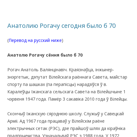
Анатолию Рогачу сегодня было б 70
(
Перевод на русский ниже
)
Анатолю Рогачу сёння было б 70
Рогач Анатоль Валянцінавіч. Краязнаўца, інжынер-
энэргетык, дэпутат Вілейскага раённага Савета, майстар
спорту па шашках (па перапісцы) нарадзіўся ў в.
Каралеўцы Іжанскага сельскага Савета на Вілейшчыне 1
чэрвеня 1947 года. Памёр 3 сакавіка 2010 года ў Вілейцы.
Скончыў Іжанскую сярэднюю школу. Служыў у Савецкай
Арміі. Ад 1967 года працаваў у Вілейскім раёне
электрычных сетак (РЭС), дзе прайшоў шлях да кіраўніка
прадпрыемства. Узначальваў РЭС з 1988 года. У 1972