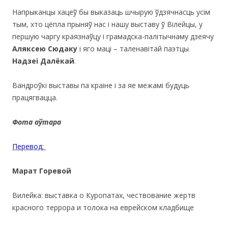
Напрыканцы хацеў бы выказаць шчырую ўдзячнасць усім
тым, хто цёпла прыняў нас і нашу выставу ў Вілейцы, у
першую чаргу краязнаўцу і грамадска-палітычнаму дзеячу
Аляксею Сюдаку
і яго маці – таленавітай паэтцы
Надзеі Далёкай
.
Вандроўкі выставы па краіне і за яе межамі будуць
працягвацца.
Фота аўтара
Перевод
:
Марат Горевой
Вилейка: выставка о Куропатах, чествование жертв
красного террора и толока на еврейском кладбище