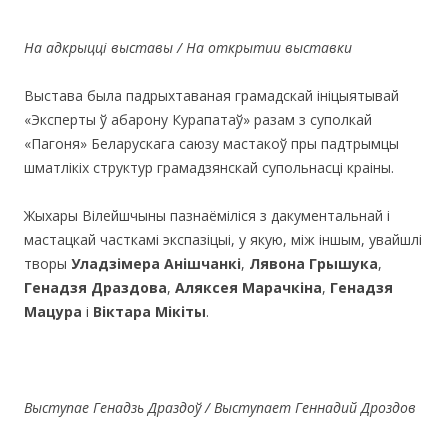
На адкрыцці выставы / На открытии выставки
Выстава была падрыхтаваная грамадскай ініцыятывай
«Эксперты ў абарону Курапатаў» разам з суполкай
«Пагоня» Беларускага саюзу мастакоў пры падтрымцы
шматлікіх структур грамадзянскай супольнасці краіны.
Жыхары Вілейшчыны пазнаёміліся з дакументальнай і
мастацкай часткамі экспазіцыі, у якую, між іншым, увайшлі
творы
Уладзімера Анішчанкі
,
Лявона Грышука
,
Генадзя Драздова
,
Аляксея Марачкіна
,
Генадзя
Мацура
і
Віктара Мікіты
.
Выступае Генадзь Драздоў / Выступает Геннадий Дроздов