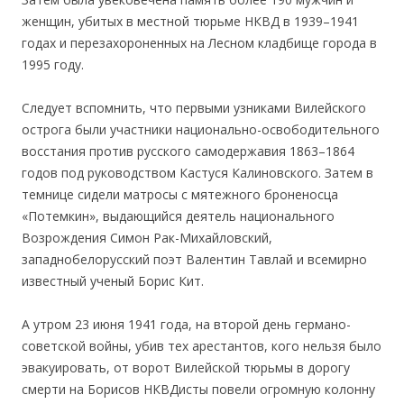
женщин, убитых в местной тюрьме НКВД в 1939–1941
годах и перезахороненных на Лесном кладбище города в
1995 году.
Следует вспомнить, что первыми узниками Вилейского
острога были участники национально-освободительного
восстания против русского самодержавия 1863–1864
годов под руководством Кастуся Калиновского. Затем в
темнице сидели матросы с мятежного броненосца
«Потемкин», выдающийся деятель национального
Возрождения Симон Рак-Михайловский,
западнобелорусский поэт Валентин Тавлай и всемирно
известный ученый Борис Кит.
А утром 23 июня 1941 года, на второй день германо-
советской войны, убив тех арестантов, кого нельзя было
эвакуировать, от ворот Вилейской тюрьмы в дорогу
смерти на Борисов НКВДисты повели огромную колонну