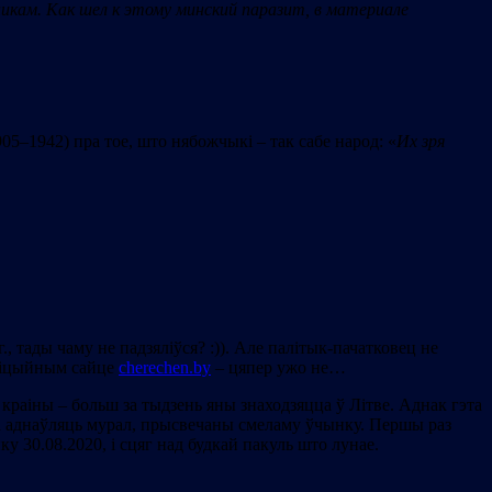
никам. Как шел к этому минский паразит, в материале
05–1942) пра тое, што нябожчыкі – так сабе народ: «
И
х зря
., тады чаму не падзяліўся? :)). Але палітык-пачатковец не
афіцыйным сайце
cherechen.by
– цяпер ужо не…
 краіны – больш за тыдзень яны знаходзяцца ў Літве. Аднак гэта
ліва аднаўляць мурал, прысвечаны смеламу ўчынку. Першы раз
нку 30.08.2020, i сцяг над будкай пакуль што лунае.