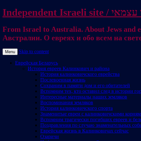
From Israel to Australia. About Jews and everything else / . על היהודים ועל כל דבר אחר
Австралии. О евреях и обо всем на свет
Skip to content
Menu
Еврейская Беларусь
История евреев Калинкович и района
История калинковичского еврейства
Послевоенная жизнь
Сохраним в памяти дом и его обитателей
Вспомним тех, кто оставил след в истории го
Интересные материалы наших земляков
Воспоминания земляков
История калинковичского спорта
Знаменитые евреи с калинковичскими корня
Вспомним трагически погибших евреев и бел
Поздравления по случаю знаменательных соб
Еврейская жизнь в Калинковичах сейчас
Озаричи