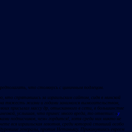
г предполагать, что столкнусь с циничным подлецом.
, кто спрятавшись за израильским сайтом, сидя в минской
ся на тяжесть жизни и годами занимался вымогательством,
воих присылал массу др, отысканного в сети, в большинстве
неокой, услышав, что принес много вреда, то ответил: «
у
ками подписчиков, чем« гордится!, хотя среди них никто не
чете вся израильская левотня, среди которой ставший особо
дуревшие генералы, против Нетаньягу. Прикинувшись евреем