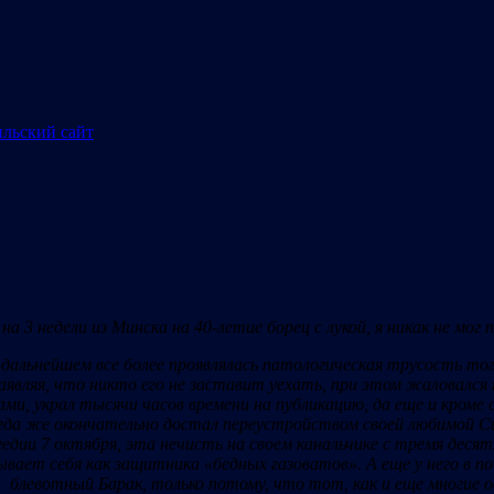
на 3 недели из Минска на 40-летие борец с лукой, я никак не мо
льнейшем все более проявлялась патологическая трусость того
 заявляя, что никто его не заставит уехать, при этом жаловал
, украл тысячи часов времени на публикацию, да еще и кроме с
огда же окончательно достал переустройством своей любимой Си
гедии 7 октября, эта нечисть на своем канальчике с тремя десят
ает себя как защитника «бедных газоватов». А еще у него в по
блевотный Барак, только потому, что тот, как и еще многие о