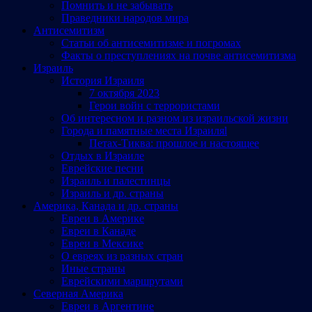
Помнить и не забывать
Праведники народов мира
Антисемитизм
Статьи об антисемитизме и погромах
Факты о преступлениях на почве антисемитизма
Израиль
История Израиля
7 октября 2023
Герои войн с террористами
Об интересном и разном из израильской жизни
Города и памятные места Израиляl
Петах-Тиква: прошлое и настоящее
Отдых в Израиле
Еврейские песни
Израиль и палестинцы
Израиль и др. страны
Америка, Канада и др. страны
Евреи в Америке
Евреи в Канаде
Евреи в Мексике
О евреях из разных стран
Иные страны
Еврейскими маршрутами
Северная Америка
Евреи в Аргентине