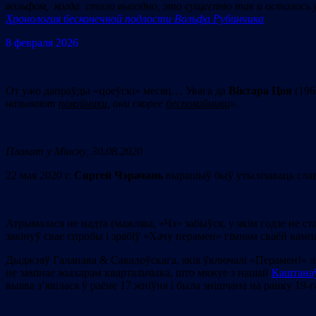
вольфом, когда стало выгодно, это существо так и осталось у
Хронология бесконечной подлости Вольфа Рубинчика
8 февраля 2026
От ужо дапраўды «цоеўскі» месяц… Увага да
Віктара Цоя
(196
называют
покойники
, они скорее
беспокойники
»
.
Плакат у Мінску, 30.08.2020
22 мая 2020 г.
Сяргей Чэрачань
вырашыў быў утылізаваць сла
Атрымалася не надта (мажліва, «Чэ» забыўся, у якім годзе не ст
закінуў свае спробы і зрабіў «Хачу перамен» гімнам сваёй кам
Дыджэяў Галанава & Сакалоўскага, якія ўключалі «Перамен!» ля м
не замінае жыхарам квартальчыка, што мяжуе з нашай
Каштана
выява з’явілася ў раёне 17 жніўня і была знішчана на ранку 19-г