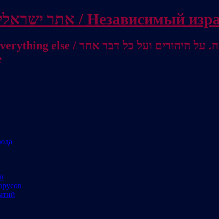
Independent Israeli site / אתר ישראלי עצמאי 
מישראל לאוסטרליה / От Израиля до
е
рода
ми
орусов
ытий