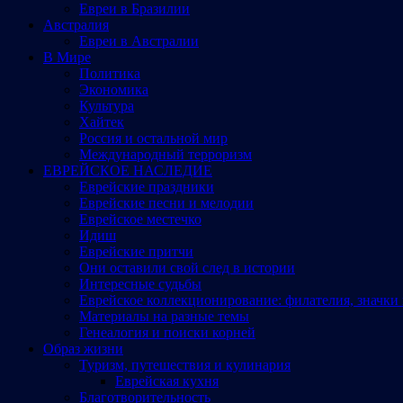
Евреи в Бразилии
Австралия
Евреи в Австралии
В Мире
Политика
Экономика
Культура
Хайтек
Россия и остальной мир
Международный терроризм
ЕВРЕЙСКОЕ НАСЛЕДИЕ
Еврейские праздники
Еврейские песни и мелодии
Еврейское местечко
Идиш
Еврейские притчи
Они оставили свой след в истории
Интересные судьбы
Еврейское коллекционирование: филателия, значки 
Материалы на разные темы
Генеалогия и поиски корней
Образ жизни
Туризм, путешествия и кулинария
Еврейская кухня
Благотворительность