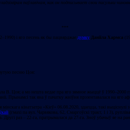
ладзімірам паўлавічам, как он подписывает свои писульки чинов
***
2–1990) і яго песень як бы пацвярджае
думку
Данііла Хармса
(19
вутую песню Цоя:
ала В. Цоя; а мо нешта ведае пра яго зямное жыццё ў 1990–2000 гг
паніі. Прынамсі так яна ў пачатку жніўня прэзентавалася на яго 
інскага кінатэатра «Кіеў» 06.08.2020, здаецца, такі выціснулі з
ўкай
(гмахі па вул. Чарвякова, 62, Смаргоўскі тракт, 1 і 3), руп
а. Другі раз – 22-га, пратрымалася да 27-га. Зноў убачыў яе на ра