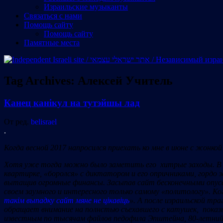
Израильские музыканты
Cвязаться с нами
Помощь сайту
Помощь сайту
Памятные места
Tag Archives:
Алексей Учитель
Канец канікул на тутэйшы лад
От ред.
belisrael
.
Когда весной 2017 напросился приехать ко мне в июне с жонкой 
Хотя уже тогда можно было заметить его хитрые заходы. В да
квартирке, «боролся» с диктатором и его опричниками, гордо
вытащив огромные финансы. Засыпав сайт бесконечными опусами
своем заумного и интересного только самому «политологу». К
такім выпадку сайт мяне не цікавіць
». А после израильской тра
обращает внимание на полнстью съехавшего с катушек, показыв
известным по тысячам файлов педофила Эпштейна, 80-летний 