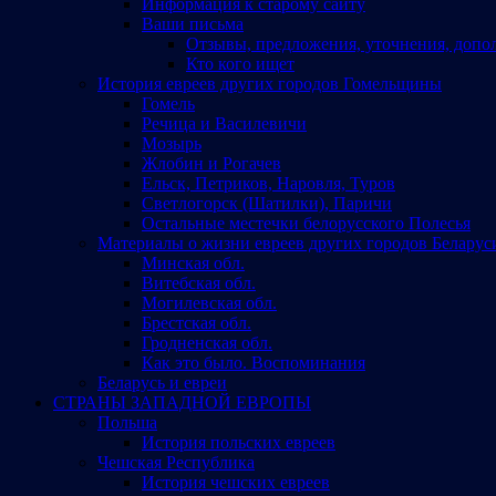
Информация к старому сайту
Ваши письма
Отзывы, предложения, уточнения, допо
Кто кого ищет
История евреев других городов Гомельщины
Гомель
Речица и Василевичи
Мозырь
Жлобин и Рогачев
Ельск, Петриков, Наровля, Туров
Светлогорск (Шатилки), Паричи
Остальные местечки белорусского Полесья
Материалы о жизни евреев других городов Беларус
Минская обл.
Витебская обл.
Могилевская обл.
Брестская обл.
Гродненская обл.
Как это было. Воспоминания
Беларусь и евреи
СТРАНЫ ЗАПАДНОЙ ЕВРОПЫ
Польша
История польских евреев
Чешская Республика
История чешских евреев