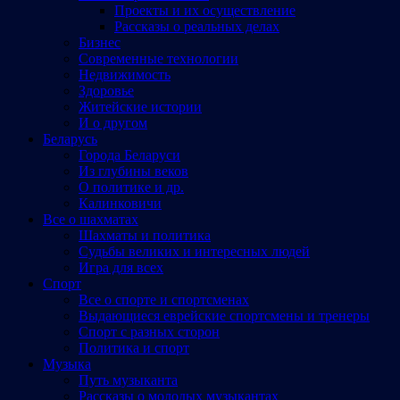
Проекты и их осуществление
Рассказы о реальных делах
Бизнес
Современные технологии
Недвижимость
Здоровье
Житейские истории
И о другом
Беларусь
Города Беларуси
Из глубины веков
О политике и др.
Калинковичи
Все о шахматах
Шахматы и политика
Судьбы великих и интересных людей
Игра для всех
Спорт
Все о спорте и спортсменах
Выдающиеся еврейские спортсмены и тренеры
Спорт с разных сторон
Политика и спорт
Музыка
Путь музыканта
Рассказы о молодых музыкантах