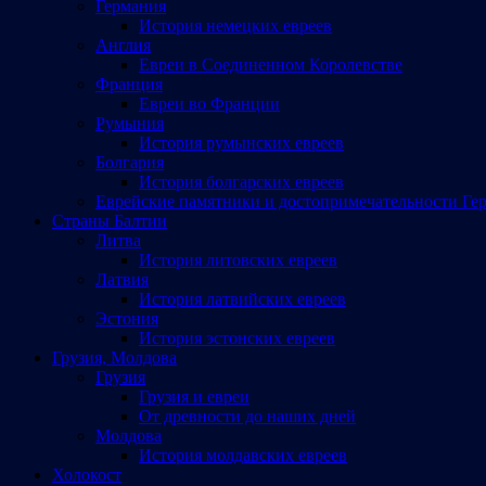
Германия
История немецких евреев
Англия
Евреи в Соединенном Королевстве
Франция
Евреи во Франции
Румыния
История румынских евреев
Болгария
История болгарских евреев
Еврейские памятники и достопримечательности Ге
Страны Балтии
Литва
История литовских евреев
Латвия
История латвийских евреев
Эстония
История эстонских евреев
Грузия, Молдова
Грузия
Грузия и евреи
От древности до наших дней
Молдова
История молдавских евреев
Холокост