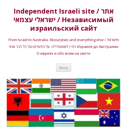
Independent Israeli site / אתר
ישראלי עצמאי / Независимый
израильский сайт
From Israel to Australia. About Jews and everything else / מישראל
לאוסטרליה. על היהודים ועל כל דבר אחר / От Израиля до Австралии.
О евреях и обо всем на свете
Skip
Menu
to
content