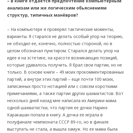
– В
книге отдается предпочтение компьютерным
анализам или
же логическим обьяснениям
структур, типичных манёвров?
– На компьютере я проверял тактические моменты,
варианты. Я старался не делать особый упор на теорию,
не обходил ее, конечно, полностью стороной, но в
целом обозначал пунктиром. Старался делать упор на
идее и на эстетике, на красоте возникающих позиций,
которые удавалось получить. Я брал свои партии, но не
только. В основе книги – 49 моих прокомментированных
партий, а внутри этих партий – еще почти 100 моих,
записанных просто нотацией или с совсем короткими
примечаниями, а также партии других шахматистов. Вот
несколько дней назад мне написала из Америки мама
одной шахматистки, что партия ее дочки Наринэ
Каракашан попала в книгу. А дочка ее играла в
полуфинале чемпионата СССР 89-го, но в финале
выступать не стала, а вышла замуж. Но ее мама была