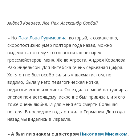
Андрей Ковалев, Лев Пак, Александр Сарбай
– Но
Пака Льва Рувимовича
, который, к сожалению,
скоропостижно умер полтора года назад, можно
выделить, потому что он воспитал четырех
гроссмейстеров: меня, Женю Агреста, Андрея Ковалева,
Раю Эйдельсон. Для Витебска очень серьезная цифра.
Хотя он не был особо сильным шахматистом, но,
видимо, была у него педагогическая нотка,
педагогическая изюминка. Он ездил со мной на турниры,
опекал по-настоящему, искренне был привязан, и я его
тоже очень любил. И для меня его смерть большая
потеря. В последние годы он жил в Германии. Два года
назад мы виделись в Израиле.
– А был ли знаком с
доктором
Николаем Мисюком
,