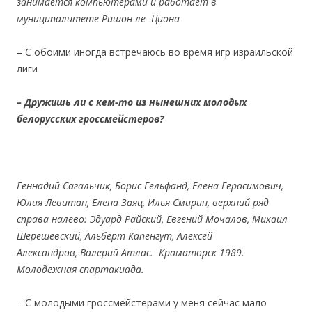
занимается компьютерами и работает в
муниципалитете Ришон ле- Циона
– С обоими иногда встречаюсь во время игр израильской
лиги
– Дружишь
ли с кем-то из нынешних молодых
белорусских гроссмейстеров?
Геннадий Сагальчик, Борис Гельфанд, Елена Герасимович,
Юлия Левитан, Елена Заяц, Илья Смирин, верхний ряд
справа налево: Эдуард Райский, Евгений Мочалов, Михаил
Шерешевский, Альберт Капенгут, Алексей
Александров, Валерий Атлас.
Краматорск 1989.
Молодежная спартакиада.
– С молодыми гроссмейстерами у меня сейчас мало