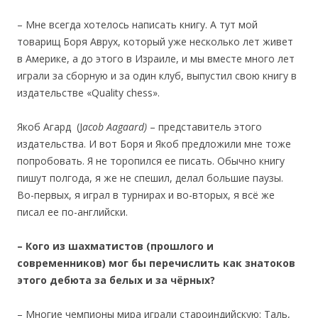
– Мне всегда хотелось написать книгу. А тут мой
товарищ Боря Аврух, который уже несколько лет живет
в Америке, а до этого в Израиле, и мы вместе много лет
играли за сборную и за один клуб, выпустил свою книгу в
издательстве «Quality chess».
Якоб Агард (J
acob Aagaard)
– представитель этого
издательства. И вот Боря и Якоб предложили мне тоже
попробовать. Я не торопился ее писать. Обычно книгу
пишут полгода, я же не спешил, делал большие паузы.
Во-первых, я играл в турнирах и во-вторых, я всё же
писал ее по-английски.
– Кого из шахматистов (прошлого и
современников)
мог бы
перечислить как знатоков
этого дебюта за белых и за чёрных?
– Многие чемпионы мира играли староиндийскую: Таль,