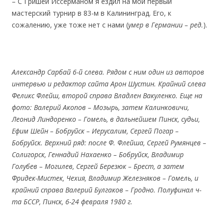
– С Гришей Иссерманом я ездил на мой первый
мастерский турнир в 83-м в Калининград. Его, к
сожалению, уже тоже нет с нами (
умер в Германии – ред.
).
Александр Сарбай 6-й слева. Рядом с ним один из авторов
интервью и редактор сайта Арон Шустин. Крайний слева
Феликс Флейш, второй справа Владлен Вакуленко. Еще на
фото: Валерий Акопов – Мозырь, затем Калинковичи,
Леонид Линдоренко – Гомель, в дальнейшем Пинск, судьи,
Ефим Шейн – Бобруйск – Иерусалим, Сергей Погар –
Бобруйск. Верхний ряд: после Ф. Флейша, Сергей Румянцев –
Солигорск, Геннадий Нахаенко – Бобруйск, Владимир
Голубев – Могилев, Сергей Березюк – Брест, а затем
Фридек-Мистек, Чехия, Владимир Железняков – Гомель, и
крайний справа Валерий Булгаков – Гродно.
Полуфинал ч-
та БССР, Пинск, 6-24 февраля 1980 г.