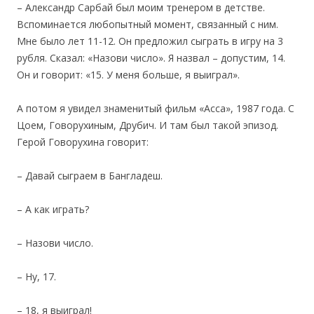
– Александр Сарбай был моим тренером в детстве.
Вспоминается любопытный момент, связанный с ним.
Мне было лет 11-12. Он предложил сыграть в игру на 3
рубля. Сказал: «Назови число». Я назвал – допустим, 14.
Он и говорит: «15. У меня больше, я выиграл».
А потом я увидел знаменитый фильм «Асса», 1987 года. С
Цоем, Говорухиным, Друбич. И там был такой эпизод.
Герой Говорухина говорит:
– Давай сыграем в Бангладеш.
–
А как играть?
– Назови число.
– Ну, 17.
– 18, я выиграл!