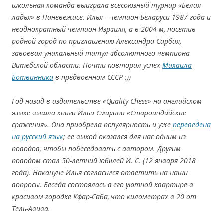
школьная команда выиграла
всесоюзный турнир «Белая
ладья» в Паневежисе. Илья –
чемпион Беларуси 1987 года и
неоднократный чемпион Израиля,
а в 2004-м
, посетив
родной город по приглашению Александра Сарбая,
завоевал уникальный титул абсолютного чемпиона
Витебской области
. Почти повтори
л успех
Михаила
Ботвинника
в
предвоенном СССР
:))
Год назад в издательстве «Quality Chess» на английском
языке вышла книга И
льи Смирина «Староиндийские
сражения». Она
приобрела популярн
ость и уже
переведена
на русский язык
; ее выход оказался для нас одним из
поводов, чтобы побеседовать с автором.
Другим
поводом стал 50-летний юбилей И. С. (12 января 2018
года
). Накануне
Илья согласился ответить на наши
вопрос
ы. Беседа состоялась в его уютн
ой кварти
ре в
красивом городке Кфар-Саб
а, что к
илометрах в 20 от
Тель-Авива.