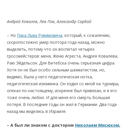
Андрей Ковалев, Лев Пак, Александр Сарбай
– Но
Пака Льва Рувимовича
, который, к сожалению,
скоропостижно умер полтора года назад, можно
выделить, потому что он воспитал четырех
гроссмейстеров: меня, Женю Агреста, Андрея Ковалева,
Раю Эйдельсон. Для Витебска очень серьезная цифра.
Хотя он не был особо сильным шахматистом, но,
видимо, была у него педагогическая нотка,
педагогическая изюминка. Он ездил со мной на турниры,
опекал по-настоящему, искренне был привязан, и я его
тоже очень любил. И для меня его смерть большая
потеря. В последние годы он жил в Германии. Два года
назад мы виделись в Израиле.
– А был ли знаком с
доктором
Николаем Мисюком
,