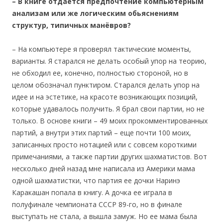
– В
книге отдается предпочтение компьютерным
анализам или
же логическим обьяснениям
структур, типичных манёвров?
– На компьютере я проверял тактические моменты,
варианты. Я старался не делать особый упор на теорию,
не обходил ее, конечно, полностью стороной, но в
целом обозначал пунктиром. Старался делать упор на
идее и на эстетике, на красоте возникающих позиций,
которые удавалось получить. Я брал свои партии, но не
только. В основе книги – 49 моих прокомментированных
партий, а внутри этих партий – еще почти 100 моих,
записанных просто нотацией или с совсем короткими
примечаниями, а также партии других шахматистов. Вот
несколько дней назад мне написала из Америки мама
одной шахматистки, что партия ее дочки Наринэ
Каракашан попала в книгу. А дочка ее играла в
полуфинале чемпионата СССР 89-го, но в финале
выступать не стала, а вышла замуж. Но ее мама была