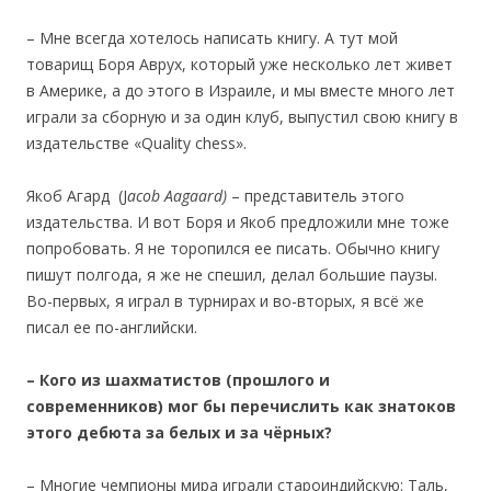
– Мне всегда хотелось написать книгу. А тут мой
товарищ Боря Аврух, который уже несколько лет живет
в Америке, а до этого в Израиле, и мы вместе много лет
играли за сборную и за один клуб, выпустил свою книгу в
издательстве «Quality chess».
Якоб Агард (J
acob Aagaard)
– представитель этого
издательства. И вот Боря и Якоб предложили мне тоже
попробовать. Я не торопился ее писать. Обычно книгу
пишут полгода, я же не спешил, делал большие паузы.
Во-первых, я играл в турнирах и во-вторых, я всё же
писал ее по-английски.
– Кого из шахматистов (прошлого и
современников)
мог бы
перечислить как знатоков
этого дебюта за белых и за чёрных?
– Многие чемпионы мира играли староиндийскую: Таль,