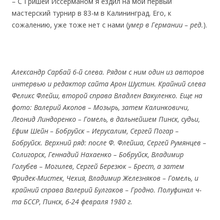
– С Гришей Иссерманом я ездил на мой первый
мастерский турнир в 83-м в Калининград. Его, к
сожалению, уже тоже нет с нами (
умер в Германии – ред.
).
Александр Сарбай 6-й слева. Рядом с ним один из авторов
интервью и редактор сайта Арон Шустин. Крайний слева
Феликс Флейш, второй справа Владлен Вакуленко. Еще на
фото: Валерий Акопов – Мозырь, затем Калинковичи,
Леонид Линдоренко – Гомель, в дальнейшем Пинск, судьи,
Ефим Шейн – Бобруйск – Иерусалим, Сергей Погар –
Бобруйск. Верхний ряд: после Ф. Флейша, Сергей Румянцев –
Солигорск, Геннадий Нахаенко – Бобруйск, Владимир
Голубев – Могилев, Сергей Березюк – Брест, а затем
Фридек-Мистек, Чехия, Владимир Железняков – Гомель, и
крайний справа Валерий Булгаков – Гродно.
Полуфинал ч-
та БССР, Пинск, 6-24 февраля 1980 г.