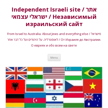
Independent Israeli site / אתר
ישראלי עצמאי / Независимый
израильский сайт
From Israel to Australia. About Jews and everything else / מישראל
לאוסטרליה. על היהודים ועל כל דבר אחר / От Израиля до Австралии.
О евреях и обо всем на свете
Skip
Menu
to
content