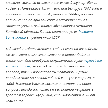
школьная команда выиграла
всесоюзный турнир «Белая
ладья» в Паневежисе. Илья –
чемпион Беларуси 1987 года и
неоднократный чемпион Израиля,
а в 2004-м
, посетив
родной город по приглашению Александра Сарбая,
завоевал уникальный титул абсолютного чемпиона
Витебской области
. Почти повтори
л успех
Михаила
Ботвинника
в
предвоенном СССР
:))
Год назад в издательстве «Quality Chess» на английском
языке вышла книга И
льи Смирина «Староиндийские
сражения». Она
приобрела популярн
ость и уже
переведена
на русский язык
; ее выход оказался для нас одним из
поводов, чтобы побеседовать с автором.
Другим
поводом стал 50-летний юбилей И. С. (12 января 2018
года
). Накануне
Илья согласился ответить на наши
вопрос
ы. Беседа состоялась в его уютн
ой кварти
ре в
красивом городке Кфар-Саб
а, что к
илометрах в 20 от
Тель-Авива.