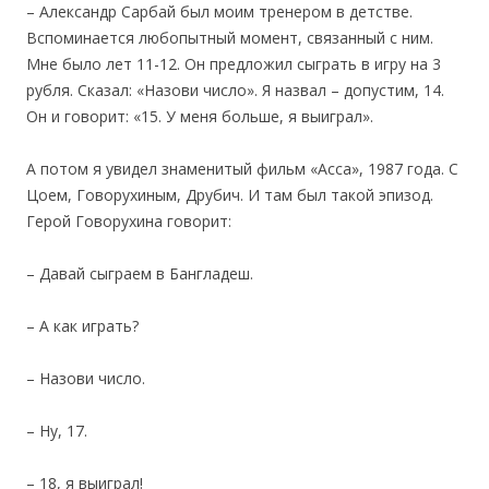
– Александр Сарбай был моим тренером в детстве.
Вспоминается любопытный момент, связанный с ним.
Мне было лет 11-12. Он предложил сыграть в игру на 3
рубля. Сказал: «Назови число». Я назвал – допустим, 14.
Он и говорит: «15. У меня больше, я выиграл».
А потом я увидел знаменитый фильм «Асса», 1987 года. С
Цоем, Говорухиным, Друбич. И там был такой эпизод.
Герой Говорухина говорит:
– Давай сыграем в Бангладеш.
–
А как играть?
– Назови число.
– Ну, 17.
– 18, я выиграл!