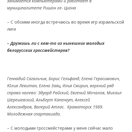
занимается компьютерами и работает в
муниципалитете Ришон ле- Циона
– С обоими иногда встречаюсь во время игр израильской
лиги
– Дружишь
ли с кем-то из нынешних молодых
белорусских гроссмейстеров?
Геннадий Сагальчик, Борис Гельфанд, Елена Герасимович,
Юлия Левитан, Елена Заяц, Илья Смирин, верхний ряд
справа налево: Эдуард Райский, Евгений Мочалов, Михаил
Шерешевский, Альберт Капенгут, Алексей
Александров, Валерий Атлас.
Краматорск 1989.
Молодежная спартакиада.
– С молодыми гроссмейстерами у меня сейчас мало