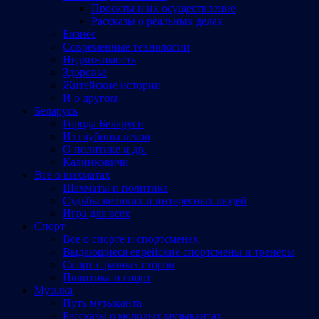
Проекты и их осуществление
Рассказы о реальных делах
Бизнес
Современные технологии
Недвижимость
Здоровье
Житейские истории
И о другом
Беларусь
Города Беларуси
Из глубины веков
О политике и др.
Калинковичи
Все о шахматах
Шахматы и политика
Судьбы великих и интересных людей
Игра для всех
Спорт
Все о спорте и спортсменах
Выдающиеся еврейские спортсмены и тренеры
Спорт с разных сторон
Политика и спорт
Музыка
Путь музыканта
Рассказы о молодых музыкантах