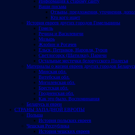
Информация к старому сайту
Ваши письма
Отзывы, предложения, уточнения, допо
Кто кого ищет
История евреев других городов Гомельщины
Гомель
Речица и Василевичи
Мозырь
Жлобин и Рогачев
Ельск, Петриков, Наровля, Туров
Светлогорск (Шатилки), Паричи
Остальные местечки белорусского Полесья
Материалы о жизни евреев других городов Беларус
Минская обл.
Витебская обл.
Могилевская обл.
Брестская обл.
Гродненская обл.
Как это было. Воспоминания
Беларусь и евреи
СТРАНЫ ЗАПАДНОЙ ЕВРОПЫ
Польша
История польских евреев
Чешская Республика
История чешских евреев