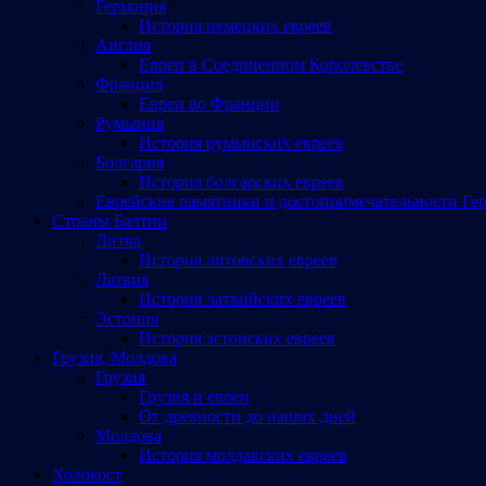
Германия
История немецких евреев
Англия
Евреи в Соединенном Королевстве
Франция
Евреи во Франции
Румыния
История румынских евреев
Болгария
История болгарских евреев
Еврейские памятники и достопримечательности Ге
Страны Балтии
Литва
История литовских евреев
Латвия
История латвийских евреев
Эстония
История эстонских евреев
Грузия, Молдова
Грузия
Грузия и евреи
От древности до наших дней
Молдова
История молдавских евреев
Холокост