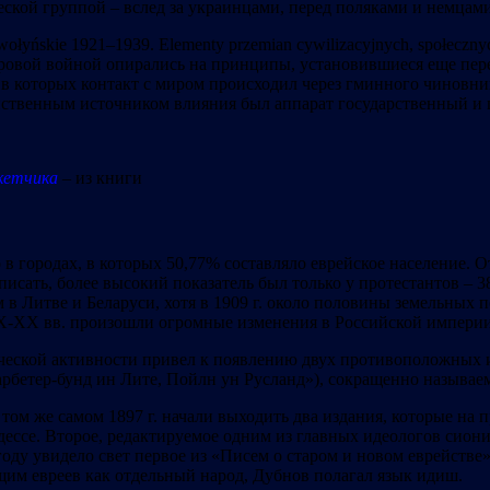
ской группой – вслед за украинцами, перед поляками и немцами
yńskie 1921–1939. Elementy przemian cywilizacyjnych, społeczn
ировой войной опирались на принципы, установившиеся еще пе
в которых контакт с миром происходил через гминного чиновни
ственным источником влияния был аппарат государственный и 
чика
– из книги
в городах, в которых 50,77% составляло еврейское население. 
писать, более высокий показатель был только у протестантов – 
м в Литве и Беларуси, хотя в 1909 г. около половины земельны
X-XX вв. произошли огромные изменения в Российской империи,
еской активности привел к появлению двух противоположных и
рбетер-бунд ин Лите, Пойлн ун Русланд»), сокращенно называе
 том же самом 1897 г. начали выходить два издания, которые н
ессе. Второе, редактируемое одним из главных идеологов сиони
году увидело свет первое из «Писем о старом и новом еврейств
им евреев как отдельный народ, Дубнов полагал язык идиш.