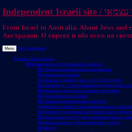
From Israel to Australia. About Jews and everything else / . על היהודים ועל כל דבר אחר
Австралии. О евреях и обо всем на свет
Skip to content
Menu
Еврейская Беларусь
История евреев Калинкович и района
История калинковичского еврейства
Послевоенная жизнь
Сохраним в памяти дом и его обитателей
Вспомним тех, кто оставил след в истории го
Интересные материалы наших земляков
Воспоминания земляков
История калинковичского спорта
Знаменитые евреи с калинковичскими корня
Вспомним трагически погибших евреев и бел
Поздравления по случаю знаменательных соб
Еврейская жизнь в Калинковичах сейчас
Озаричи