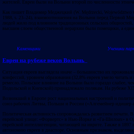
жителей. Евреи были на Волыни второй по численности этниче
Как пишет Владимир Меджецкий (W. Mędrzecki, Województwo woł
1988, s. 23–24), взаимоотношения на Волыни перед Первой М
людей жило под влиянием традиционных сельских общностей, 
высшим слоем общественной иерархии были помещики, а един
Каменщики Ученики паркет
Евреи на рубеже веков
Волынь
Ситуация евреев выглядела иначе – большинство их проживало 
конфессий, уровнем образования (32,8% евреев умело читать и 
ремесло. Польское влияние на Волыни было гораздо слабее, че
Подольской и Киевской) принадлежало полякам. На рубеже XI
Возникший в Европе рост национальных настроений и политич
союз рабочих Литвы, Польши и России («Алгемейнер идишер а
Политическая активность сопровождалась развитием печати. В
еврейской улице: «Форвертс» в Нью-Йорке и «Га-Шилоах» в Од
еврейской интеллигенции, читающей на иврите. Также в 1897 
автономию евреев в диаспоре. Основным признаком, выделяющ