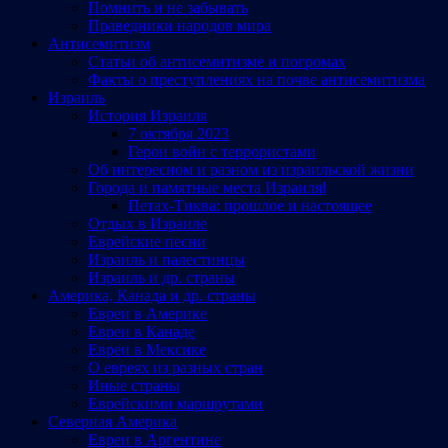
Помнить и не забывать
Праведники народов мира
Антисемитизм
Статьи об антисемитизме и погромах
Факты о преступлениях на почве антисемитизма
Израиль
История Израиля
7 октября 2023
Герои войн с террористами
Об интересном и разном из израильской жизни
Города и памятные места Израиляl
Петах-Тиква: прошлое и настоящее
Отдых в Израиле
Еврейские песни
Израиль и палестинцы
Израиль и др. страны
Америка, Канада и др. страны
Евреи в Америке
Евреи в Канаде
Евреи в Мексике
О евреях из разных стран
Иные страны
Еврейскими маршрутами
Северная Америка
Евреи в Аргентине