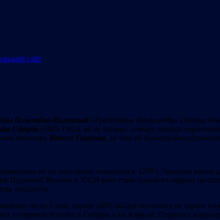
нны Налевайко-Куликовой
«Гражданин Идишленда» (
Joanna Nal
ида Сфарда
(1905-1982), но не только: автору удалось нарисова
языка минчанка
Инесса Ганкина
, за что ей большая благодарност
оминание об их поселении относится к 1288 г. Золотым веком д
ей Подолией Волынь в XVIII веке стала одним из первых центро
рты оседлости.
ивало около 5 млн. евреев (46% общей численности евреев в мир
них губерниях России, в Сибири и на Кавказе. Перепись выявил