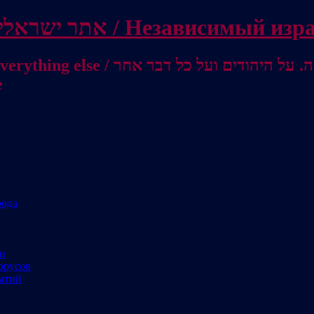
Independent Israeli site / אתר ישראלי עצמאי 
מישראל לאוסטרליה / От Израиля до
е
рода
ми
орусов
ытий