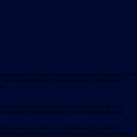
ewajko-Kulikov. Obywatel Jidyszlandu),
изданной в Варшаве в 2009
ть более широкую картину, в которой есть и «белорусские»
ь.
ля них стало время между Брестской унией (когда Волынь
в хасидизма. Присоединенная к России во время разделов
е), из них около 3 млн. в 15 губерниях черты оседлости,
а 395782 еврея на Волыни, что составляло 13,21% численности