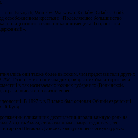
.
ych i politycznych, Wrocław–Warszawa–Kraków–Gdańsk–Łódź
ред освобождением крестьян: «Подавляющее большинство
ка, полицейского, священника и помещика. Гордостью и
церковный».
Отличались они также более высоким, чем представители других
38,2%). Главным источником доходов для них были торговля и
х поместий в так называемых южных губерниях (Волынской,
 отразившиеся и на жизни евреев.
деологий. В 1897 г. в Вильно был основан Общий еврейский
мый Бунд.
а протяжении ближайших десятилетий играли важную роль на
зма Ахад га-Амом, стало главным в мире изданием для
е» историка Шимона Дубнова, выступавшего за культурную