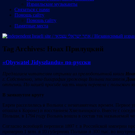
Израильские музыканты
Cвязаться с нами
Помощь сайту
Помощь сайту
Памятные места
Tag Archives:
Ноах Прилуцкий
«Obywatel Jidyszlandu» по-русски
Предлагаем читателям отрывки из прелюбопытной книги
Иоа
г. Собственно, это биография уроженца Волыни писателя
Дав
оттенки. По нашей просьбе часть книги перевела с польского 
В замкнутом кругу
Евреи расселились в Волыни с незапамятных времен. Первое уп
отошла к Короне) и восстанием Хмельницкого. Вместе с соседн
Польши, в 1794 году Волынь вошла в состав так называемой че
Согласно всеобщей переписи 1897 г. в Российской империи прож
примерно 1 млн. в 10 губерниях Польши и 300 тыс. во внутрен