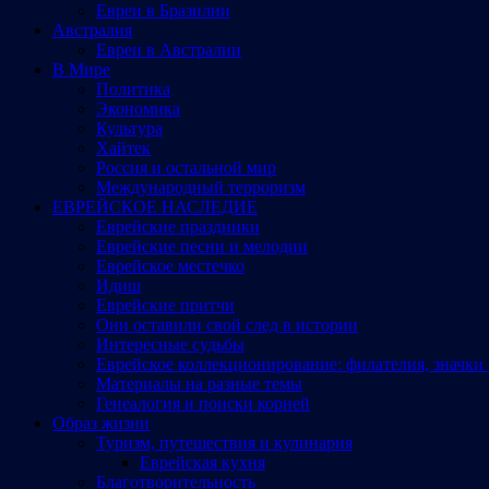
Евреи в Бразилии
Австралия
Евреи в Австралии
В Мире
Политика
Экономика
Культура
Хайтек
Россия и остальной мир
Международный терроризм
ЕВРЕЙСКОЕ НАСЛЕДИЕ
Еврейские праздники
Еврейские песни и мелодии
Еврейское местечко
Идиш
Еврейские притчи
Они оставили свой след в истории
Интересные судьбы
Еврейское коллекционирование: филателия, значки 
Материалы на разные темы
Генеалогия и поиски корней
Образ жизни
Туризм, путешествия и кулинария
Еврейская кухня
Благотворительность