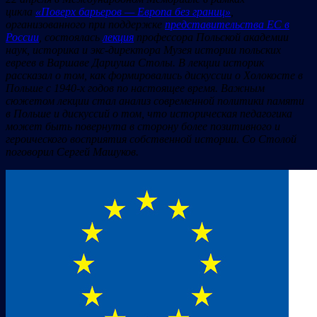
цикла
«Поверх барьеров — Европа без границ»
,
организованного при поддержке
представительства ЕС в
России
, состоялась
лекция
профессора Польской академии
наук, историка и экс-директора Музея истории польских
евреев в Варшаве Дариуша Столы. В лекции историк
рассказал о том, как формировались дискуссии о Холокосте в
Польше с 1940-х годов по настоящее время. Важным
сюжетом лекции стал анализ современной политики памяти
в Польше и дискуссий о том, что историческая педагогика
может быть повернута в сторону более позитивного и
героического восприятия собственной истории. Со Столой
поговорил Сергей Машуков.