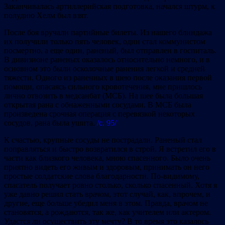
Заканчивалась артиллерийская подготовка, начался штурм, к
полудню Хелм был взят.
После боя вручали партийные билеты. Из нашего блиндажа
их получили только пять человек, один стал коммунистом
посмертно, а еще один, раненый, был отправлен в госпиталь.
В дивизионе раненых оказалось относительно немного, и в
основном это были осколочные ранения легкой и средней
тяжести. Одного из раненных в шею после оказания первой
помощи, опасаясь сильного кровотечения, мне пришлось
лично отвозить в медсанбат (МСБ). На шее была большая
открытая рана с обнаженными сосудами. В МСБ была
произведена срочная операция с перевязкой некоторых
сосудов, рана была ушита.
/с. 95/
К счастью, крупные сосуды не пострадали. Раненый стал
поправляться и быстро возвратился в строй. Я встретил его в
части как близкого человека, мною спасенного. Было очень
приятно видеть его живым и здоровым, принимать он него
простые солдатские слова благодарности. По-видимому,
спасатель получает ровно столько, сколько спасенный. Хотя я
уже давно решил стать врачом, этот случай, как, впрочем, и
другие, еще больше убедил меня в этом. Правда, врачом не
становятся, а рождаются, так же, как учителем или актером.
Удастся ли осуществить эту мечту? В то время это казалось