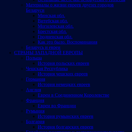
Материалы о жизни евреев других городов
Беларуси
Минская обл.
Витебская обл.
Могилевская обл.
Брестская обл.
Гродненская обл.
Как это было. Воспоминания
Беларусь и евреи
СТРАНЫ ЗАПАДНОЙ ЕВРОПЫ
Польша
История польских евреев
Чешская Республика
История чешских евреев
Германия
История немецких евреев
Англия
Евреи в Соединенном Королевстве
Франция
Евреи во Франции
Румыния
История румынских евреев
Болгария
История болгарских евреев