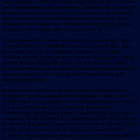
раса. Позднее, в 1944 году, когда нацисты были уже согласны
на организованное сотрудничество с Польшей, было слишком
поздно: поляки столкнулись непосредственно с нацистскими
преступлениями. Коллаборантами была готова стать лишь
небольшая часть фашистски настроенных поляков, которые
полагали, что главным врагом остается СССР.
Таким образом, в отличие от некоторых европейских стран,
Польша воевала с Германией с начала до конца войны. Так
что вопрос здесь не в поддержке Германии со стороны
Польши, а в том, каково было отношение отдельных поляков
к немецкой оккупации. И здесь у нас есть большой спектр
различных моделей: от активной помощи евреям до активной
помощи Германии. Но и то и другое было явлением все-
таки маргинальным.
Большая часть населения не делала ничего специального:
люди были заняты выживанием и держались в тени. Так что, с
одной стороны, перед нами стоит моральная проблема оценки
тех, кто сотрудничал с нацистами или пользовался
беззащитным положением евреев для собственной выгоды —
например, чтобы ограбить их, изнасиловать или убить. Но мы
не знаем, о чем думало большинство поляков, и это серьезный
вызов: как быть с теми, кто не вредил, но и не помогал?
С другой стороны, нужно иметь в виду, что в оккупированной