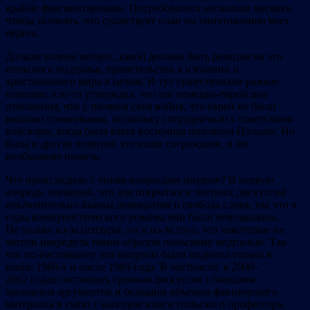
крайне фрагментарными. Потребовалось несколько месяцев,
чтобы осознать, что существует план по уничтожению всех
евреев.
Дальше возник вопрос, какой должна быть реакция на это
польского подполья, правительства в изгнании и
христианского мира в целом. И тут существовали разные
позиции: кто-то утверждал, что это немецко-еврейские
отношения, что у поляков своя война, что евреи не были
нашими союзниками, поскольку сотрудничали с советскими
войсками, когда была взята восточная половина Польши. Но
была и другая позиция: это наши сограждане, и им
необходимо помочь.
Что происходило с этими вопросами позднее? В первую
очередь, очевидно, что для открытых и честных дискуссий
исключительно важны демократия и свобода слова, так что в
годы коммунистического режима они были невозможны.
Не только из-за цензуры, но и из-за того, что некоторые не
хотели навредить таким образом польскому подполью. Так
что по-настоящему эти вопросы были подняты только в
конце 1980-х и после 1989 года. В частности, в 2000–
2002 годах состоялась громкая дискуссия с большим
арсеналом аргументов и большим объемом фактического
материала в связи с выходом книги польского профессора,