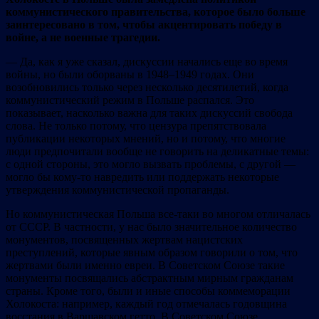
коммунистического правительства, которое было больше
заинтересовано в том, чтобы акцентировать победу в
войне, а не военные трагедии.
— Да, как я уже сказал, дискуссии начались еще во время
войны, но были оборваны в 1948–1949 годах. Они
возобновились только через несколько десятилетий, когда
коммунистический режим в Польше распался. Это
показывает, насколько важна для таких дискуссий свобода
слова. Не только потому, что цензура препятствовала
публикации некоторых мнений, но и потому, что многие
люди предпочитали вообще не говорить на деликатные темы:
с одной стороны, это могло вызвать проблемы, с другой —
могло бы кому-то навредить или поддержать некоторые
утверждения коммунистической пропаганды.
Но коммунистическая Польша все-таки во многом отличалась
от СССР. В частности, у нас было значительное количество
монументов, посвященных жертвам нацистских
преступлений, которые явным образом говорили о том, что
жертвами были именно евреи. В Советском Союзе такие
монументы посвящались абстрактным мирным гражданам
страны. Кроме того, были и иные способы коммеморации
Холокоста: например, каждый год отмечалась годовщина
восстания в Варшавском гетто. В Советском Союзе