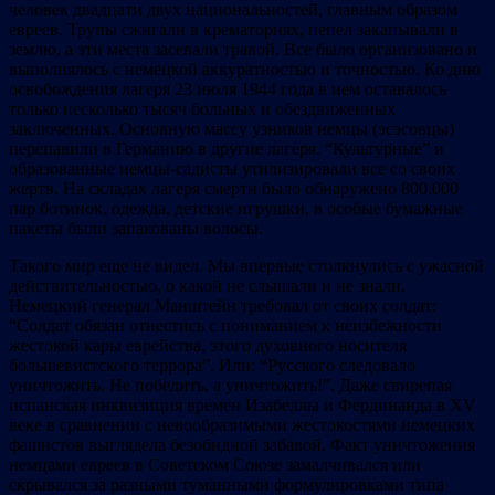
человек двадцати двух национальностей, главным образом
евреев. Трупы сжигали в крематориях, пепел закапывали в
землю, а эти места засевали травой. Все было организовано и
выполнялось с немецкой аккуратностью и точностью. Ко дню
освобождения лагеря 23 июля 1944 года в нем оставалось
только несколько тысяч больных и обездвиженных
заключенных. Основную массу узников немцы (эсэсовцы)
перепавили в Германию в другие лагеря. “Культурные” и
образованные немцы-садисты утилизировали все со своих
жертв. На складах лагеря смерти было обнаружено 800.000
пар ботинок, одежда, детские игрушки, в особые бумажные
пакеты были запакованы волосы.
Такого мир еще не видел. Мы впервые столкнулись с ужасной
действительностью, о какой не слышали и не знали.
Немецкий генерал Манштейн требовал от своих солдат:
“Солдат обязан отнестись с пониманием к неизбежности
жестокой кары еврейства, этого духовного носителя
большевистского террора”. Или: “Русского следовало
уничтожить. Не победить, а уничтожить!”. Даже свирепая
испанская инквизиция времен Изабеллы и Фердинанда в XV
веке в сравнении с невообразимыми жестокостями немецких
фашистов выглядела безобидной забавой. Факт уничтожения
немцами евреев в Советском Союзе замалчивался или
скрывался за разными туманными формулировками типа