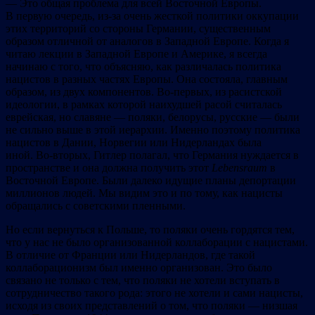
— Это общая проблема для всей Восточной Европы.
В первую очередь, из-за очень жесткой политики оккупации
этих территорий со стороны Германии, существенным
образом отличной от аналогов в Западной Европе. Когда я
читаю лекции в Западной Европе и Америке, я всегда
начинаю с того, что объясняю, как различалась политика
нацистов в разных частях Европы. Она состояла, главным
образом, из двух компонентов. Во-первых, из расистской
идеологии, в рамках которой наихудшей расой считалась
еврейская, но славяне — поляки, белорусы, русские — были
не сильно выше в этой иерархии. Именно поэтому политика
нацистов в Дании, Норвегии или Нидерландах была
иной. Во-вторых, Гитлер полагал, что Германия нуждается в
пространстве и она должна получить этот
Lebensraum
в
Восточной Европе. Были далеко идущие планы депортации
миллионов людей. Мы видим это и по тому, как нацисты
обращались с советскими пленными.
Но если вернуться к Польше, то поляки очень гордятся тем,
что у нас не было организованной коллаборации с нацистами.
В отличие от Франции или Нидерландов, где такой
коллаборационизм был именно организован. Это было
связано не только с тем, что поляки не хотели вступать в
сотрудничество такого рода: этого не хотели и сами нацисты,
исходя из своих представлений о том, что поляки — низшая