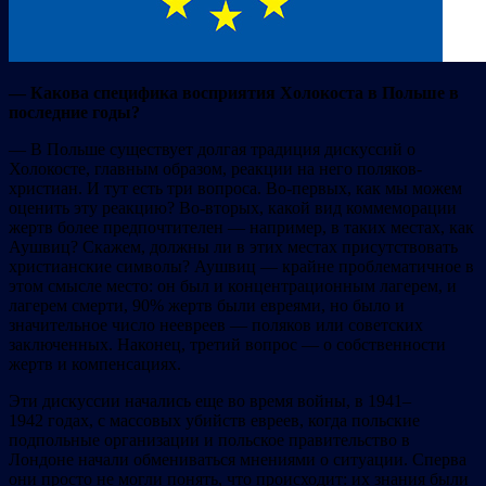
— Какова специфика восприятия Холокоста в Польше в
последние годы?
— В Польше существует долгая традиция дискуссий о
Холокосте, главным образом, реакции на него поляков-
христиан. И тут есть три вопроса. Во-первых, как мы можем
оценить эту реакцию? Во-вторых, какой вид коммеморации
жертв более предпочтителен — например, в таких местах, как
Аушвиц? Скажем, должны ли в этих местах присутствовать
христианские символы? Аушвиц — крайне проблематичное в
этом смысле место: он был и концентрационным лагерем, и
лагерем смерти, 90% жертв были евреями, но было и
значительное число неевреев — поляков или советских
заключенных. Наконец, третий вопрос — о собственности
жертв и компенсациях.
Эти дискуссии начались еще во время войны, в 1941–
1942 годах, с массовых убийств евреев, когда польские
подпольные организации и польское правительство в
Лондоне начали обмениваться мнениями о ситуации. Сперва
они просто не могли понять, что происходит: их знания были