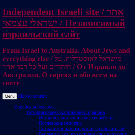
Independent Israeli site / אתר
ישראלי עצמאי / Независимый
израильский сайт
From Israel to Australia. About Jews and
everything else / מישראל לאוסטרליה. על
היהודים ועל כל דבר אחר / От Израиля до
Австралии. О евреях и обо всем на
свете
Skip to content
Menu
Еврейская Беларусь
История евреев Калинкович и района
История калинковичского еврейства
Послевоенная жизнь
Сохраним в памяти дом и его обитателей
Вспомним тех, кто оставил след в истории