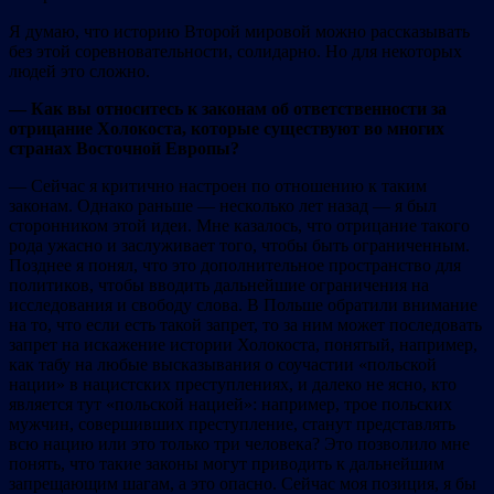
Я думаю, что историю Второй мировой можно рассказывать
без этой соревновательности, солидарно. Но для некоторых
людей это сложно.
— Как вы относитесь к законам об ответственности за
отрицание Холокоста, которые существуют во многих
странах Восточной Европы?
— Сейчас я критично настроен по отношению к таким
законам. Однако раньше — несколько лет назад — я был
сторонником этой идеи. Мне казалось, что отрицание такого
рода ужасно и заслуживает того, чтобы быть ограниченным.
Позднее я понял, что это дополнительное пространство для
политиков, чтобы вводить дальнейшие ограничения на
исследования и свободу слова. В Польше обратили внимание
на то, что если есть такой запрет, то за ним может последовать
запрет на искажение истории Холокоста, понятый, например,
как табу на любые высказывания о соучастии «польской
нации» в нацистских преступлениях, и далеко не ясно, кто
является тут «польской нацией»: например, трое польских
мужчин, совершивших преступление, станут представлять
всю нацию или это только три человека? Это позволило мне
понять, что такие законы могут приводить к дальнейшим
запрещающим шагам, а это опасно. Сейчас моя позиция, я бы