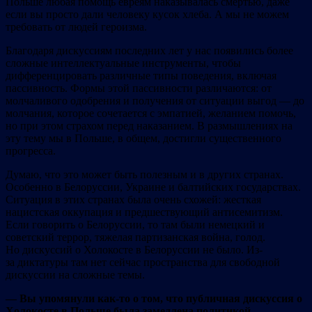
Польше любая помощь евреям наказывалась смертью, даже
если вы просто дали человеку кусок хлеба. А мы не можем
требовать от людей героизма.
Благодаря дискуссиям последних лет у нас появились более
сложные интеллектуальные инструменты, чтобы
дифференцировать различные типы поведения, включая
пассивность. Формы этой пассивности различаются: от
молчаливого одобрения и получения от ситуации выгод — до
молчания, которое сочетается с эмпатией, желанием помочь,
но при этом страхом перед наказанием. В размышлениях на
эту тему мы в Польше, в общем, достигли существенного
прогресса.
Думаю, что это может быть полезным и в других странах.
Особенно в Белоруссии, Украине и балтийских государствах.
Ситуация в этих странах была очень схожей: жесткая
нацистская оккупация и предшествующий антисемитизм.
Если говорить о Белоруссии, то там были немецкий и
советский террор, тяжелая партизанская война, голод.
Но дискуссий о Холокосте в Белоруссии не было. Из-
за диктатуры там нет сейчас пространства для свободной
дискуссии на сложные темы.
— Вы упомянули как-то о том, что публичная дискуссия о
Холокосте в Польше была замедлена политикой