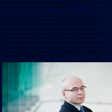
живущего в США, Яна Томаша Гросса об убийстве евреев в
маленьком польском городке Едвабне.
Но в последние годы в этой сфере можно наблюдать
некоторый регресс, и, возможно, это связано с тем, что
преимущество сейчас на стороне у тех, кому не очень
симпатична сама идея открытых дебатов. Знаком этого
регресса можно считать закон 2018 года, когда правительство
попыталось пресечь дискуссию о польской реакции на
Холокост. В конечном счете под давлением международной
общественности эта попытка провалилась, но я и мои коллеги
полагаем, что люди теперь будут дважды думать, прежде чем
касаться хоть как-нибудь этой темы.