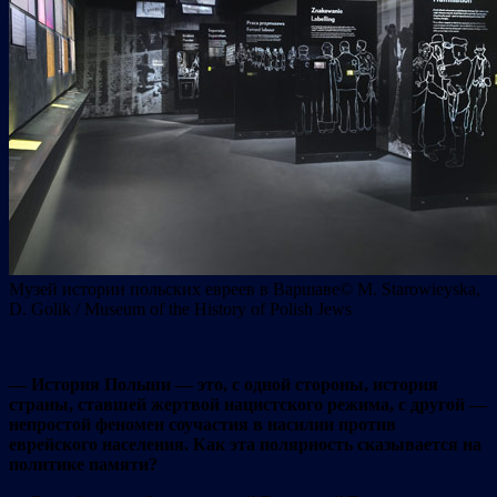
Музей истории польских евреев в Варшаве© M. Starowieyska,
D. Golik / Museum of the History of Polish Jews
— История Польши — это, с одной стороны, история
страны, ставшей жертвой нацистского режима, с другой —
непростой феномен соучастия в насилии против
еврейского населения. Как эта полярность сказывается на
политике памяти?