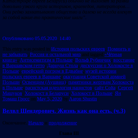
Катастрофе евреев Беларуси) обычно не выходят за рамки
довольно узкого круга историков, краеведов, литераторов…
Они редко захватывают общество и далеко не всегда влекут
за собой какие-то практические шаги”.
Опубликовано 05.05.2020 14:40
This entry was posted in
История польских евреев
,
Помнить и
не забывать
,
Россия и остальной мир
and tagged
«Чёрная
книга»
,
Антисемитизм в Польше
,
Вольф Рубинчик
,
восстание
в Варшавском гетто
,
Дариуш Стола
,
дискуссии о Холокосте в
Польше
,
еврейский погром в Едвабне
,
музей истории
польских евреев в Варшаве
,
оккупация Советской армией
Польши
,
Освенцим (Аушвиц)
,
памятники жертвам Холокоста
в Польше
,
расистская идеология нацистов
,
сайт Colta
,
Сергей
Машуков
,
Холокост в Беларуси
,
Холокост в Польше
,
Ян
Томаш Гросс
on
May 5, 2020
by
Aaron Shustin
.
Велвл Шендерович. Жизнь как она есть. (ч.3)
Окончание.
Начало
и
продолжение
Глава III