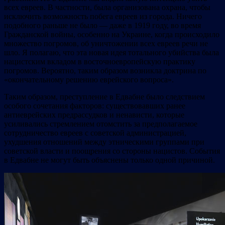
всех евреев. В частности, была организована охрана, чтобы
исключить возможность побега евреев из города. Ничего
подобного раньше не было — даже в 1919 году, во время
Гражданской войны, особенно на Украине, когда происходило
множество погромов, об уничтожении всех евреев речи не
шло. Я полагаю, что эта новая идея тотального убийства была
нацистским вкладом в восточноевропейскую практику
погромов. Вероятно, таким образом возникла доктрина по
«окончательному решению еврейского вопроса».
Таким образом, преступление в Едвабне было следствием
особого сочетания факторов: существовавших ранее
антиеврейских предрассудков и ненависти, которые
усиливались стремлением отомстить за предполагаемое
сотрудничество евреев с советской администрацией,
ухудшения отношений между этническими группами при
советской власти и поощрения со стороны нацистов. События
в Едвабне не могут быть объяснены только одной причиной.