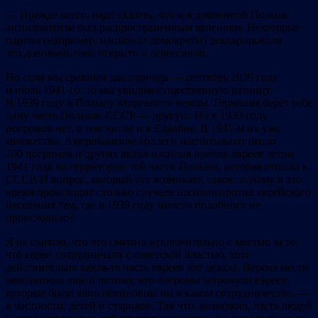
— Прежде всего, надо сказать, что и в довоенной Польше
антисемитизм был распространенным явлением. Некоторые
партии (например, национал-демократы) декларировали
это довольно-таки открыто и агрессивно.
Но если мы сравним два периода — сентябрь 1939 года
и июль 1941-го, то мы увидим существенную разницу.
В 1939 году в Польшу вторгаются немцы. Германия берет себе
одну часть Польши, СССР — другую. Но в 1939 году
погромов нет, в том числе и в Едвабне. В 1941-м их уже
множество. Американские коллеги насчитывают около
200 погромов и других актов насилия против евреев летом
1941 года на территории той части Польши, которая отошла к
СССР. И вопрос, который тут возникает, таков: почему в это
время происходит столько случаев насилия против еврейского
населения там, где в 1939 году ничего подобного не
происходило?
Я не считаю, что это связано исключительно с местью за то,
что евреи сотрудничали с советской властью, хотя
действительно какая-то часть евреев это делала. Версия мести
невозможна еще и потому, что погромы затронули евреев,
которые были явно невиновны ни в каком сотрудничестве, —
в частности, детей и стариков. Так что, возможно, часть людей