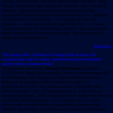
своему. То, что важно для меня, менее важно для моих детей.
Каждое поколение переизобретает прошлое. Здесь хороший
пример — феминистская революция: лишь несколько
десятилетий назад историки начали понимать, что у женщин
особый опыт и что история — так, как она до сих пор
писалась, — была во многом историей мужчин. То, что мы
смогли изменить эту перспективу, говорит о том, как сильно
может меняться наш взгляд на историю. Мы должны быть
открыты новым вопросам.
Оригинал
“Но дискуссий о Холокосте в Белоруссии не было. Из-
за диктатуры там нет сейчас пространства для свободной
дискуссии на сложные темы.”
Примечание политолога
Вольфа Рубинчика
из Минска
(05.05.2020): “
Мой опыт участия в научных конференциях ХХІ
в. показывает, что дискуссии о Катастрофе возможны в
Беларуси. Например,
на Международном конгрессе
белорусистов 2010 г. обсуждалась тема сопротивления в
Минском гетто – кто его инициировал и т. д.
Более того,
начиная примерно с 2008 г. правительство такие обсуждения
в какой-то мере поощряет – не исключено, что и с целью
отвлечения от современных общественно-политических
проблем. Другое дело, что дискуссии о прошлом (не только о