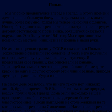
Польша
Мы упорно продвигались вперед на запад. К этому времени
армия прошла большую боевую школу, стала воевать иначе –
лучше, более разумно. Удары мы теперь наносили с флангов.
Иногда без единого выстрела начинали наступление, с трудом
догоняя отступающего противника, боявшегося оказаться в
окружении. Это был уже не 1941 год. Мы с противником
поменялись местами: инициатива перешла в наши руки.
Незаметно перешли границу СССР и оказались в Польше.
Торжественно отметили это событие. В честь него получили
по сто грамм и вкусную американскую тушенку. Я
представлял себе границу, как описывали ее раньше,
“границей на замке” с четко проведенной линией, где даже
краски по одну и другую сторону этой линии разные, природа
другая, пограничные будки и пр.
На самом деле оказалось, что ничего такого нет, никаких
линий, будок и прочего. Всё было обычным, та же природа,
воздух, поля и леса. Правда, дома были несколько выше и
просторнее, поля более ухоженные, деревни более
благоустроенные, а люди выглядели не столь жалкими на те,
которых мы встречали на Смоленщине. Население встречало
нас хорошо. Поляки достаточно страдали от нового немецкого