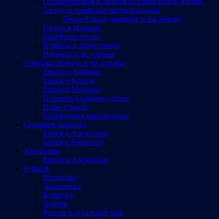
Об интересном и разном из израильской жизни
Города и памятные места Израиляl
Петах-Тиква: прошлое и настоящее
Отдых в Израиле
Еврейские песни
Израиль и палестинцы
Израиль и др. страны
Америка, Канада и др. страны
Евреи в Америке
Евреи в Канаде
Евреи в Мексике
О евреях из разных стран
Иные страны
Еврейскими маршрутами
Северная Америка
Евреи в Аргентине
Евреи в Бразилии
Австралия
Евреи в Австралии
В Мире
Политика
Экономика
Культура
Хайтек
Россия и остальной мир