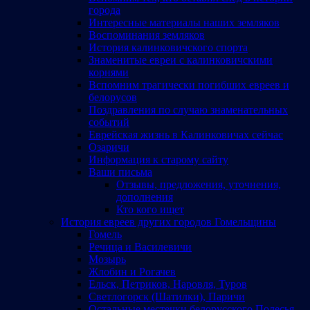
города
Интересные материалы наших земляков
Воспоминания земляков
История калинковичского спорта
Знаменитые евреи с калинковичскими
корнями
Вспомним трагически погибших евреев и
белорусов
Поздравления по случаю знаменательных
событий
Еврейская жизнь в Калинковичах сейчас
Озаричи
Информация к старому сайту
Ваши письма
Отзывы, предложения, уточнения,
дополнения
Кто кого ищет
История евреев других городов Гомельщины
Гомель
Речица и Василевичи
Мозырь
Жлобин и Рогачев
Ельск, Петриков, Наровля, Туров
Светлогорск (Шатилки), Паричи
Остальные местечки белорусского Полесья