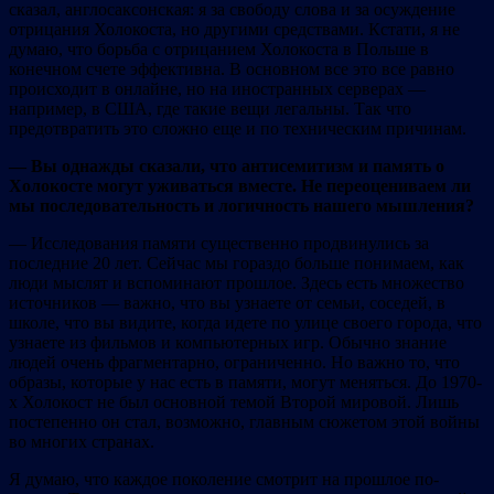
сказал, англосаксонская: я за свободу слова и за осуждение
отрицания Холокоста, но другими средствами. Кстати, я не
думаю, что борьба с отрицанием Холокоста в Польше в
конечном счете эффективна. В основном все это все равно
происходит в онлайне, но на иностранных серверах —
например, в США, где такие вещи легальны. Так что
предотвратить это сложно еще и по техническим причинам.
— Вы однажды сказали, что антисемитизм и память о
Холокосте могут уживаться вместе. Не переоцениваем ли
мы последовательность и логичность нашего мышления?
— Исследования памяти существенно продвинулись за
последние 20 лет. Сейчас мы гораздо больше понимаем, как
люди мыслят и вспоминают прошлое. Здесь есть множество
источников — важно, что вы узнаете от семьи, соседей, в
школе, что вы видите, когда идете по улице своего города, что
узнаете из фильмов и компьютерных игр. Обычно знание
людей очень фрагментарно, ограниченно. Но важно то, что
образы, которые у нас есть в памяти, могут меняться. До 1970-
х Холокост не был основной темой Второй мировой. Лишь
постепенно он стал, возможно, главным сюжетом этой войны
во многих странах.
Я думаю, что каждое поколение смотрит на прошлое по-