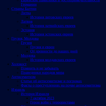
Еврейские памятники и достопримечательности
Германии
Страны Балтии
Литва
История литовских евреев
Латвия
История латвийских евреев
Эстония
История эстонских евреев
Грузия, Молдова
Грузия
Грузия и евреи
От древности до наших дней
Молдова
История молдавских евреев
Холокост
Помнить и не забывать
Праведники народов мира
Антисемитизм
Статьи об антисемитизме и погромах
Факты о преступлениях на почве антисемитизма
Израиль
История Израиля
7 октября 2023
Герои войн с террористами