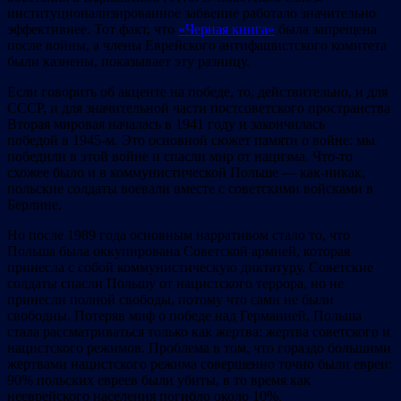
институционализированное забвение работало значительно
эффективнее. Тот факт, что
«Черная книга»
была запрещена
после войны, а члены Еврейского антифашистского комитета
были казнены, показывает эту разницу.
Если говорить об акценте на победе, то, действительно, и для
СССР, и для значительной части постсоветского пространства
Вторая мировая началась в 1941 году и закончилась
победой в 1945-м. Это основной сюжет памяти о войне: мы
победили в этой войне и спасли мир от нацизма. Что-то
схожее было и в коммунистической Польше — как-никак,
польские солдаты воевали вместе с советскими войсками в
Берлине.
Но после 1989 года основным нарративом стало то, что
Польша была оккупирована Советской армией, которая
принесла с собой коммунистическую диктатуру. Советские
солдаты спасли Польшу от нацистского террора, но не
принесли полной свободы, потому что сами не были
свободны. Потеряв миф о победе над Германией, Польша
стала рассматриваться только как жертва: жертва советского и
нацистского режимов. Проблема в том, что гораздо большими
жертвами нацистского режима совершенно точно были евреи:
90% польских евреев были убиты, в то время как
нееврейского населения погибло около 10%.