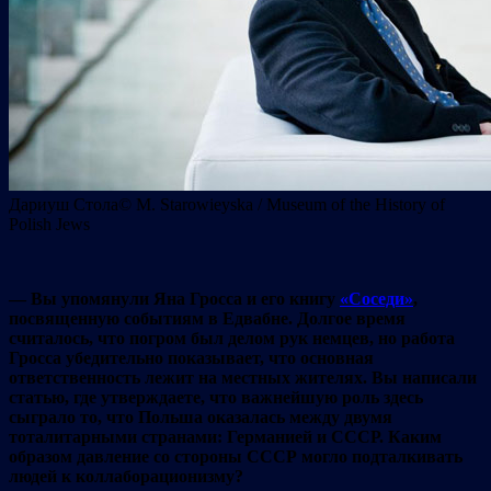
Дариуш Стола© M. Starowieyska / Museum of the History of
Polish Jews
— Вы упомянули Яна Гросса и его книгу
«Соседи»
,
посвященную событиям в Едвабне. Долгое время
считалось, что погром был делом рук немцев, но работа
Гросса убедительно показывает, что основная
ответственность лежит на местных жителях. Вы написали
статью, где утверждаете, что важнейшую роль здесь
сыграло то, что Польша оказалась между двумя
тоталитарными странами: Германией и СССР. Каким
образом давление со стороны СССР могло подталкивать
людей к коллаборационизму?