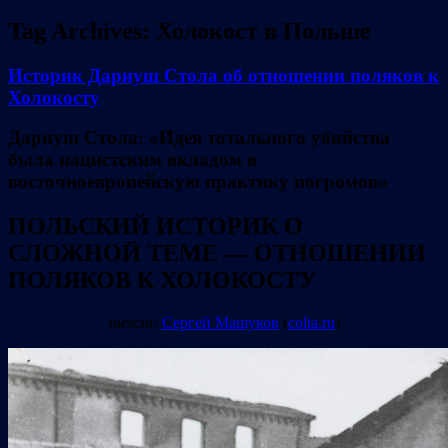
Tag Archives:
Холокост в Польше
Историк Дариуш Стола об отношении поляков к
Холокосту
Дариуш Стола: «Идея тотального убийства
была нацистским вкладом в
восточноевропейскую практику погромов»
ПОЛЬСКИЙ ИСТОРИК О
СЛОЖНОЙ ТЕМЕ — ОТНОШЕНИИ
ПОЛЯКОВ К ХОЛОКОСТУ
текст:
Сергей Машуков
(
colta.ru
)