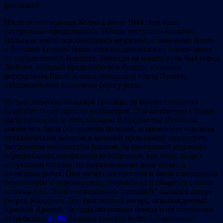
фантазией.
После освобождения Хелма в июле 1944 года наше
наступление продолжалось. Немцы отступали неохотно.
Польские земли освобождались медленно, с тяжелыми боями
и большой кровью. Наша дивизия двигалась на северо-запад
по направление к Варшаве. Впереди на нашем пути был город
Люблин, который предстояло освободить, а главное
форсировать Вислу и взять небольшой город Пулавы,
находящийся на восточном берегу реки.
Путь от советско-польской границы до Вислы составлял
немногим более двухсот километров. Эти километры с боями
были пройдены за пять месяцев. В предместье Люблина,
южнее его, была обнаружена большая, огороженная высоким
металлическим забором и колючей проволокой территория,
застроенная множеством бараков. За проволокой медленно
передвигались совершенно истощенные, как тени, люди с
потухшими глазами, не выражающими даже тоски, в
полосатых робах. Они ничего не просили и были совершенно
безразличны к окружающему. Кормить их и общаться с ними
запрещалось. Этой неожиданной “находкой” оказался лагерь
смерти Майданек. Это был первый лагерь, освобожденный
Красной Армией. За годы оккупации немцы и их пособники
истребили в
/с. 96/
газовых камерах более 1,5 миллиона