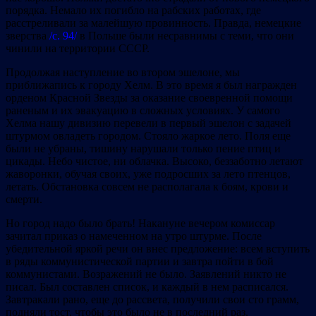
порядка. Немало их погибло на рабских работах, где
расстреливали за малейшую провинность. Правда, немецкие
зверства
/с. 94/
в Польше были несравнимы с теми, что они
чинили на территории СССР.
Продолжая наступление во втором эшелоне, мы
приближапись к городу Хелм. В это время я был награжден
орденом Красной Звезды за оказание своевренной помощи
раненым и их эвакуацию в сложных условиях. У самого
Хелма нашу дивизию перевели в первый эшелон с задачей
штурмом овладеть городом. Стояло жаркое лето. Поля еще
были не убраны, тишину нарушали только пение птиц и
цикады. Небо чистое, ни облачка. Высоко, беззаботно летают
жаворонки, обучая своих, уже подросших за лето птенцов,
летать. Обстановка совсем не располагала к боям, крови и
смерти.
Но город надо было брать! Накануне вечером комиссар
зачитал приказ о намеченном на утро штурме. После
убедительной яркой речи он внес предложение: всем вступить
в ряды коммунистической партии и завтра пойти в бой
коммунистами. Возражений не было. Заявлений никто не
писал. Был составлен список, и каждый в нем расписался.
Завтракали рано, еще до рассвета, получили свои сто грамм,
подняли тост, чтобы это было не в последний раз.