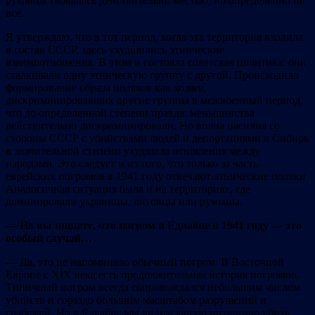
руководствовалась действительно местью, но определенно не
все.
Я утверждаю, что в тот период, когда эта территория входила
в состав СССР, здесь ухудшились этнические
взаимоотношения. В этом и состояла советская политика: они
сталкивали одну этническую группу с другой. Происходило
формирование образа поляков как хозяев,
дискриминировавших другие группы в межвоенный период,
что до определенной степени правда: меньшинства
действительно дискриминировали. Но волна насилия со
стороны СССР с убийствами людей и депортациями в Сибирь
в значительной степени ухудшила отношения между
народами. Это следует и из того, что только за часть
еврейских погромов в 1941 году отвечают этнические поляки.
Аналогичная ситуация была и на территориях, где
доминировали украинцы, литовцы или румыны.
— Но вы пишете, что погром в Едвабне в 1941 году — это
особый случай…
— Да, это не напоминало обычный погром. В Восточной
Европе с XIX века есть продолжительная история погромов.
Типичный погром всегда сопровождался небольшим числом
убийств и гораздо большим масштабом разрушений и
грабежей. Но в Едвабне мы видим явную интенцию убить