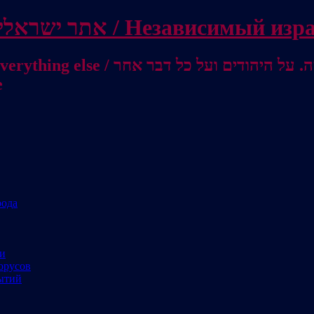
Independent Israeli site / אתר ישראלי עצמאי 
מישראל לאוסטרליה / От Израиля до
е
рода
ми
орусов
ытий