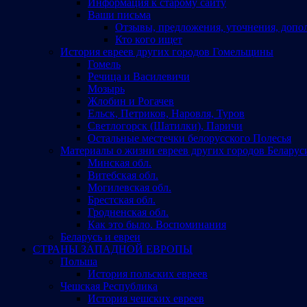
Информация к старому сайту
Ваши письма
Отзывы, предложения, уточнения, допо
Кто кого ищет
История евреев других городов Гомельщины
Гомель
Речица и Василевичи
Мозырь
Жлобин и Рогачев
Ельск, Петриков, Наровля, Туров
Светлогорск (Шатилки), Паричи
Остальные местечки белорусского Полесья
Материалы о жизни евреев других городов Беларус
Минская обл.
Витебская обл.
Могилевская обл.
Брестская обл.
Гродненская обл.
Как это было. Воспоминания
Беларусь и евреи
СТРАНЫ ЗАПАДНОЙ ЕВРОПЫ
Польша
История польских евреев
Чешская Республика
История чешских евреев