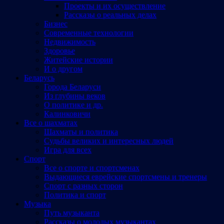
Проекты и их осуществление
Рассказы о реальных делах
Бизнес
Современные технологии
Недвижимость
Здоровье
Житейские истории
И о другом
Беларусь
Города Беларуси
Из глубины веков
О политике и др.
Калинковичи
Все о шахматах
Шахматы и политика
Судьбы великих и интересных людей
Игра для всех
Спорт
Все о спорте и спортсменах
Выдающиеся еврейские спортсмены и тренеры
Спорт с разных сторон
Политика и спорт
Музыка
Путь музыканта
Рассказы о молодых музыкантах