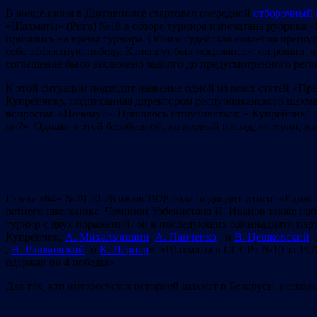
В конце июня в Даугавпилсе стартовал очередной
отборочный 
«Шахматы» (Рига) №18 в обзоре турнира напечатана рубрика «
пришлись на время турнира. Обоим судейская коллегия препод
себе эффектную победу. Капенгут был «скромнее»: он решил,
соглашение было заключено задолго до предусмотренного реглам
К этой ситуации подходит название одной из моих статей «Пра
Купрейчику, подписанная директором республиканского шахмат
вопросом: «Почему?». Пришлось отшучиваться: « Купрейчик – 
ли?». Однако в этой безобидной, на первый взгляд, истории, к
Газета «64» №29 20-26 июля 1978 года подводит итоги: «Един
летнего школьника. Чемпион Узбекистана И. Иванов также наб
турнир с двух поражений, он в последующих одиннадцати парти
Купрейчик,
А. Михальчишин
,
А. Панченко
и
В. Цешковский
.
,
Н. Рашковский
и
К. Лернер
». «Шахматы в СССР» №10 за 1978
одержав по 4 победы».
Для тех, кто интересуется историей шахмат в Беларуси, нескол