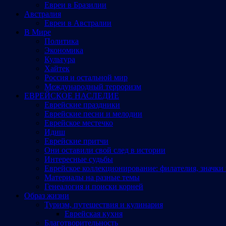
Евреи в Бразилии
Австралия
Евреи в Австралии
В Мире
Политика
Экономика
Культура
Хайтек
Россия и остальной мир
Международный терроризм
ЕВРЕЙСКОЕ НАСЛЕДИЕ
Еврейские праздники
Еврейские песни и мелодии
Еврейское местечко
Идиш
Еврейские притчи
Они оставили свой след в истории
Интересные судьбы
Еврейское коллекционирование: филателия, значки 
Материалы на разные темы
Генеалогия и поиски корней
Образ жизни
Туризм, путешествия и кулинария
Еврейская кухня
Благотворительность