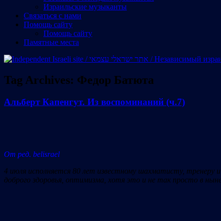
Израильские музыканты
Cвязаться с нами
Помощь сайту
Помощь сайту
Памятные места
Tag Archives:
Федор Батюта
Альберт Капенгут. Из воспоминаний (ч.7)
От ред. belisrael
4 июля исполняется 80 лет известному шахматисту, тренеру и
доброго здоровья, оптимизма, хотя это и не так просто в н