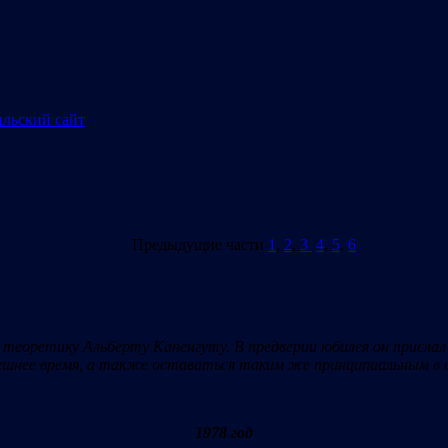
Предыдущие части
1
,
2
,
3
4
,
5
,
6
 теоретику Альберту Капенгуту. В предверии юбилея он присла
ынешнее время, а также оставаться таким же принципиальным в
1978 год