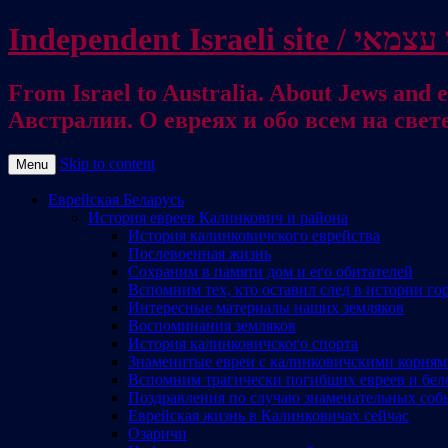
From Israel to Australia. About Jews and everything else / . על היהודים ועל כל דבר אחר
Австралии. О евреях и обо всем на свет
Skip to content
Menu
Еврейская Беларусь
История евреев Калинкович и района
История калинковичского еврейства
Послевоенная жизнь
Сохраним в памяти дом и его обитателей
Вспомним тех, кто оставил след в истории го
Интересные материалы наших земляков
Воспоминания земляков
История калинковичского спорта
Знаменитые евреи с калинковичскими корня
Вспомним трагически погибших евреев и бел
Поздравления по случаю знаменательных соб
Еврейская жизнь в Калинковичах сейчас
Озаричи