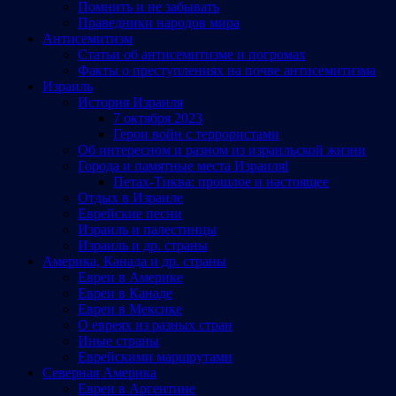
Помнить и не забывать
Праведники народов мира
Антисемитизм
Статьи об антисемитизме и погромах
Факты о преступлениях на почве антисемитизма
Израиль
История Израиля
7 октября 2023
Герои войн с террористами
Об интересном и разном из израильской жизни
Города и памятные места Израиляl
Петах-Тиква: прошлое и настоящее
Отдых в Израиле
Еврейские песни
Израиль и палестинцы
Израиль и др. страны
Америка, Канада и др. страны
Евреи в Америке
Евреи в Канаде
Евреи в Мексике
О евреях из разных стран
Иные страны
Еврейскими маршрутами
Северная Америка
Евреи в Аргентине