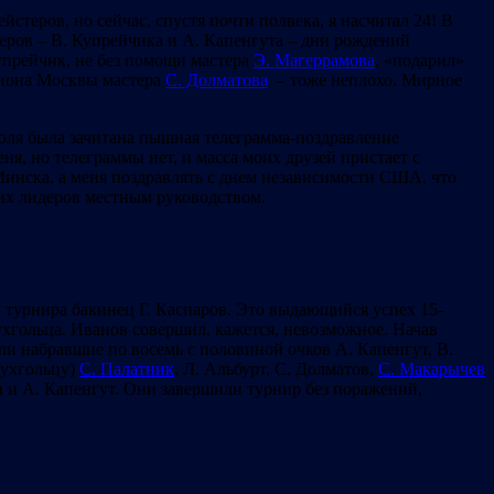
йстеров, но сейчас, спустя почти полвека, я насчитал 24! В
еров – В. Купрейчика и А. Капенгута – дни рождений
упрейчик, не без помощи мастера
Э. Магеррамова
, «подарил»
пиона Москвы мастера
С. Долматова
– тоже неплохо. Мирное
июля была зачитана пышная телеграмма-поздравление
, но телеграммы нет, и масса моих друзей пристает с
инска, а меня поздравлять с днем независимости США, что
воих лидеров местным руководством.
 турнира бакинец Г. Каспаров. Это выдающийся успех 15-
ухгольца. Иванов совершил, кажется, невозможное. Начав
ли набравшие по восемь с половиной очков А. Капенгут, В.
 Бухгольцу)
С. Палатник
, Л. Альбурт, С. Долматов,
С. Макарычев
н и А. Капенгут. Они завершили турнир без поражений,