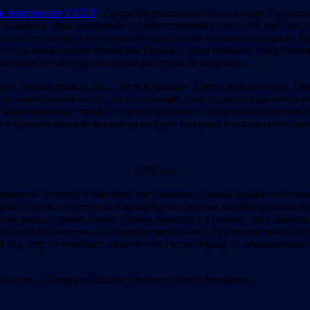
к чемпионату СССР
. Среди 64 участников было только 7 гроссме
Подарки в день рождения» и сопутствующий текст: «У двух маст
несла сувениры, но и сами юбиляры позаботились о подарках. К
 что пол-очка против чемпиона Европы среди юношей, вице-чем
ентом 30-го хода, но на сей раз судья не возражал…».
вда, только правда, но… не вся правда». Перед началом тура 3 
но-шашечного клуба. На следующий день судьи поздравляют меня
национальный герой, и его поздравляют с днем освобождения М
ак в кривом зеркале, можно разглядеть контраст в восприятии с
1978 год
ственную путевку в высшую лигу завоевал самый юный участник
рал 9 очков, но уступил Каспарову по системе коэффициентов Б
ях набрал девять очков. Право сражаться в первой лиге завоева
 За чертой призеров – отставшие на пол-очка (в порядке мест по
 год, стр.10 отмечает: «Расчетливо вели борьбу А. Михальчиши
ько слов о Леониде Ильиче Прупесе (почти Брежнев!).