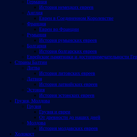
Германия
История немецких евреев
Англия
Евреи в Соединенном Королевстве
Франция
Евреи во Франции
Румыния
История румынских евреев
Болгария
История болгарских евреев
Еврейские памятники и достопримечательности Ге
Страны Балтии
Литва
История литовских евреев
Латвия
История латвийских евреев
Эстония
История эстонских евреев
Грузия, Молдова
Грузия
Грузия и евреи
От древности до наших дней
Молдова
История молдавских евреев
Холокост