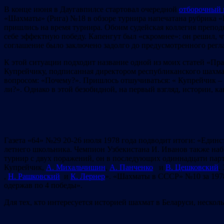
В конце июня в Даугавпилсе стартовал очередной
отборочный 
«Шахматы» (Рига) №18 в обзоре турнира напечатана рубрика «
пришлись на время турнира. Обоим судейская коллегия препод
себе эффектную победу. Капенгут был «скромнее»: он решил,
соглашение было заключено задолго до предусмотренного реглам
К этой ситуации подходит название одной из моих статей «Пра
Купрейчику, подписанная директором республиканского шахмат
вопросом: «Почему?». Пришлось отшучиваться: « Купрейчик – 
ли?». Однако в этой безобидной, на первый взгляд, истории, к
Газета «64» №29 20-26 июля 1978 года подводит итоги: «Един
летнего школьника. Чемпион Узбекистана И. Иванов также наб
турнир с двух поражений, он в последующих одиннадцати парти
Купрейчик,
А. Михальчишин
,
А. Панченко
и
В. Цешковский
.
,
Н. Рашковский
и
К. Лернер
». «Шахматы в СССР» №10 за 1978
одержав по 4 победы».
Для тех, кто интересуется историей шахмат в Беларуси, нескол