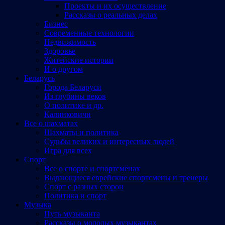
Проекты и их осуществление
Рассказы о реальных делах
Бизнес
Современные технологии
Недвижимость
Здоровье
Житейские истории
И о другом
Беларусь
Города Беларуси
Из глубины веков
О политике и др.
Калинковичи
Все о шахматах
Шахматы и политика
Судьбы великих и интересных людей
Игра для всех
Спорт
Все о спорте и спортсменах
Выдающиеся еврейские спортсмены и тренеры
Спорт с разных сторон
Политика и спорт
Музыка
Путь музыканта
Рассказы о молодых музыкантах