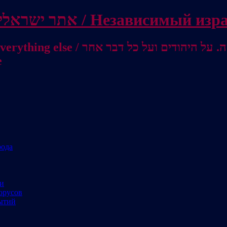
Independent Israeli site / אתר ישראלי עצמאי 
מישראל לאוסטרליה / От Израиля до
е
рода
ми
орусов
ытий