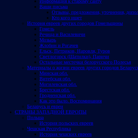
Информация к старому сайту
Ваши письма
Отзывы, предложения, уточнения, допо
Кто кого ищет
История евреев других городов Гомельщины
Гомель
Речица и Василевичи
Мозырь
Жлобин и Рогачев
Ельск, Петриков, Наровля, Туров
Светлогорск (Шатилки), Паричи
Остальные местечки белорусского Полесья
Материалы о жизни евреев других городов Беларус
Минская обл.
Витебская обл.
Могилевская обл.
Брестская обл.
Гродненская обл.
Как это было. Воспоминания
Беларусь и евреи
СТРАНЫ ЗАПАДНОЙ ЕВРОПЫ
Польша
История польских евреев
Чешская Республика
История чешских евреев