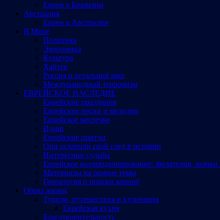
Евреи в Бразилии
Австралия
Евреи в Австралии
В Мире
Политика
Экономика
Культура
Хайтек
Россия и остальной мир
Международный терроризм
ЕВРЕЙСКОЕ НАСЛЕДИЕ
Еврейские праздники
Еврейские песни и мелодии
Еврейское местечко
Идиш
Еврейские притчи
Они оставили свой след в истории
Интересные судьбы
Еврейское коллекционирование: филателия, значки 
Материалы на разные темы
Генеалогия и поиски корней
Образ жизни
Туризм, путешествия и кулинария
Еврейская кухня
Благотворительность