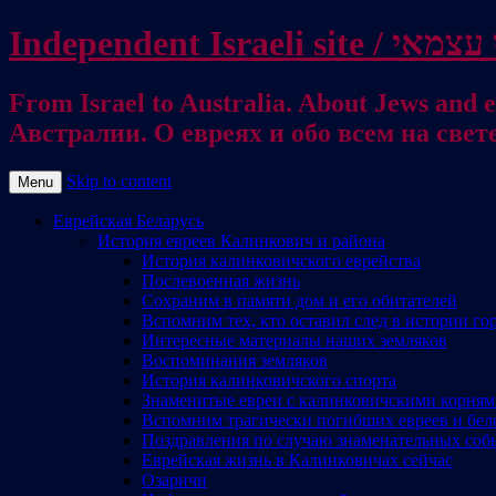
From Israel to Australia. About Jews and everything else / . על היהודים ועל כל דבר אחר
Австралии. О евреях и обо всем на свет
Skip to content
Menu
Еврейская Беларусь
История евреев Калинкович и района
История калинковичского еврейства
Послевоенная жизнь
Сохраним в памяти дом и его обитателей
Вспомним тех, кто оставил след в истории го
Интересные материалы наших земляков
Воспоминания земляков
История калинковичского спорта
Знаменитые евреи с калинковичскими корня
Вспомним трагически погибших евреев и бел
Поздравления по случаю знаменательных соб
Еврейская жизнь в Калинковичах сейчас
Озаричи