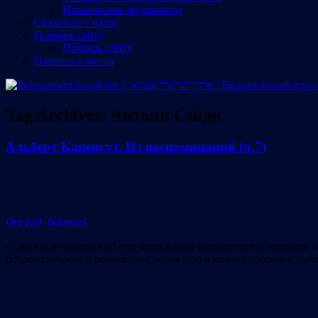
Израильские музыканты
Cвязаться с нами
Помощь сайту
Помощь сайту
Памятные места
Tag Archives:
Антони Сэйди
Альберт Капенгут. Из воспоминаний (ч.7)
От ред. belisrael
4 июля исполняется 80 лет известному шахматисту, тренеру и
доброго здоровья, оптимизма, хотя это и не так просто в н