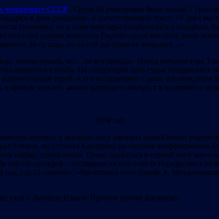
к чемпионату СССР
. Среди 64 участников было только 7 гроссме
Подарки в день рождения» и сопутствующий текст: «У двух маст
несла сувениры, но и сами юбиляры позаботились о подарках. К
 что пол-очка против чемпиона Европы среди юношей, вице-чем
ентом 30-го хода, но на сей раз судья не возражал…».
вда, только правда, но… не вся правда». Перед началом тура 3 
но-шашечного клуба. На следующий день судьи поздравляют меня
национальный герой, и его поздравляют с днем освобождения М
ак в кривом зеркале, можно разглядеть контраст в восприятии с
1978 год
ственную путевку в высшую лигу завоевал самый юный участник
рал 9 очков, но уступил Каспарову по системе коэффициентов Б
ях набрал девять очков. Право сражаться в первой лиге завоева
 За чертой призеров – отставшие на пол-очка (в порядке мест по
 год, стр.10 отмечает: «Расчетливо вели борьбу А. Михальчиши
ько слов о Леониде Ильиче Прупесе (почти Брежнев!).