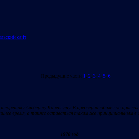
Предыдущие части
1
,
2
,
3
4
,
5
,
6
 теоретику Альберту Капенгуту. В предверии юбилея он присла
ынешнее время, а также оставаться таким же принципиальным в
1978 год