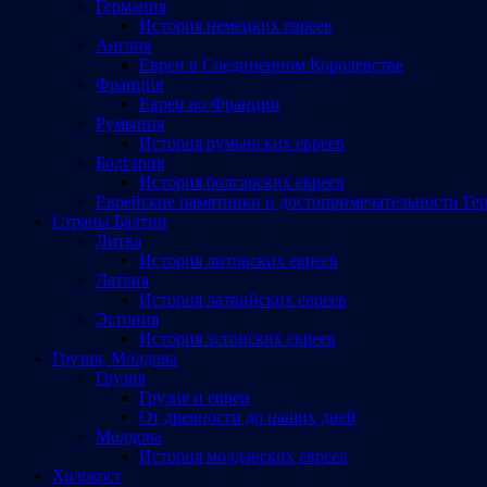
Германия
История немецких евреев
Англия
Евреи в Соединенном Королевстве
Франция
Евреи во Франции
Румыния
История румынских евреев
Болгария
История болгарских евреев
Еврейские памятники и достопримечательности Ге
Страны Балтии
Литва
История литовских евреев
Латвия
История латвийских евреев
Эстония
История эстонских евреев
Грузия, Молдова
Грузия
Грузия и евреи
От древности до наших дней
Молдова
История молдавских евреев
Холокост