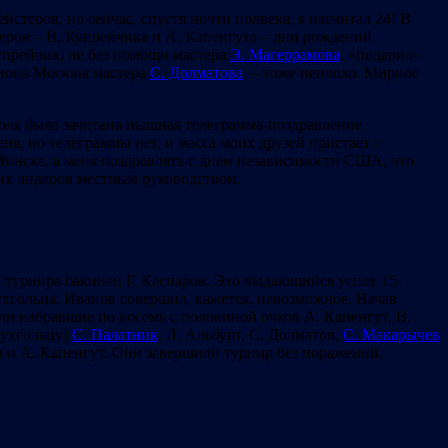
йстеров, но сейчас, спустя почти полвека, я насчитал 24! В
еров – В. Купрейчика и А. Капенгута – дни рождений
упрейчик, не без помощи мастера
Э. Магеррамова
, «подарил»
пиона Москвы мастера
С. Долматова
– тоже неплохо. Мирное
июля была зачитана пышная телеграмма-поздравление
, но телеграммы нет, и масса моих друзей пристает с
инска, а меня поздравлять с днем независимости США, что
воих лидеров местным руководством.
 турнира бакинец Г. Каспаров. Это выдающийся успех 15-
ухгольца. Иванов совершил, кажется, невозможное. Начав
ли набравшие по восемь с половиной очков А. Капенгут, В.
 Бухгольцу)
С. Палатник
, Л. Альбурт, С. Долматов,
С. Макарычев
н и А. Капенгут. Они завершили турнир без поражений,