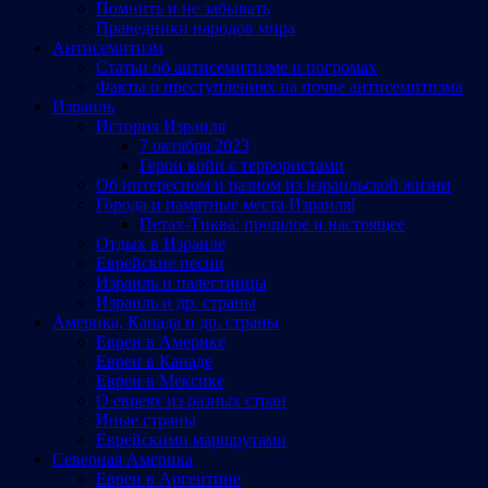
Помнить и не забывать
Праведники народов мира
Антисемитизм
Статьи об антисемитизме и погромах
Факты о преступлениях на почве антисемитизма
Израиль
История Израиля
7 октября 2023
Герои войн с террористами
Об интересном и разном из израильской жизни
Города и памятные места Израиляl
Петах-Тиква: прошлое и настоящее
Отдых в Израиле
Еврейские песни
Израиль и палестинцы
Израиль и др. страны
Америка, Канада и др. страны
Евреи в Америке
Евреи в Канаде
Евреи в Мексике
О евреях из разных стран
Иные страны
Еврейскими маршрутами
Северная Америка
Евреи в Аргентине