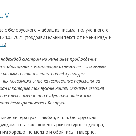
КАЯ ЖИЗНЬ В
TUM
ОВИЧАХ СЕЙЧАС
е с белорусского – абзац из письма, полученного с
ЧИ
 24.03.2021 (поздравительный текст от имени Рады и
АЦИЯ К СТАРОМУ
есь
):
й надеждой смотрим на нынешнее пробуждение
ИСЬМА
ОТЗЫВЫ, ПРЕДЛОЖЕНИЯ,
уем обращение к настоящим ценностям – исконным
УТОЧНЕНИЯ, ДОПОЛНЕНИЯ
тальным составляющим нашей культуры:
ез них невозможны те качественные перемены, за
КТО КОГО ИЩЕТ
ан и которые так нужны нашей Отчизне сегодня.
стое время именно они будут тем надёжным
овая демократическая Беларусь.
ире литература – любая, в т. ч. белорусская –
фундамент, а как элемент архитектурного декора,
с ним хорошо, но можно и обойтись). Наверно,