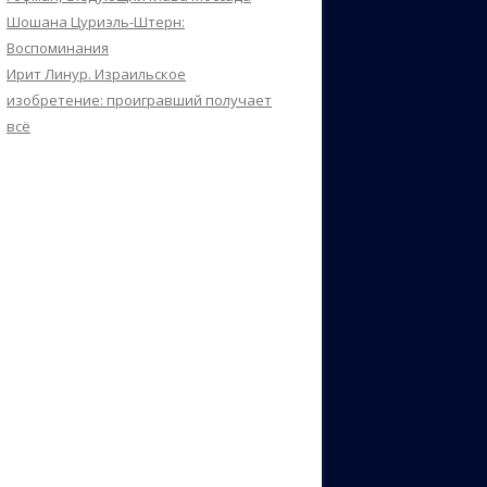
Шошана Цуриэль-Штерн:
Воспоминания
Ирит Линур. Израильское
изобретение: проигравший получает
всё