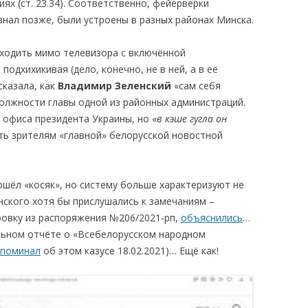
х (ст. 23.34). Соответственно, фейерверки
 узнал позже, были устроены в разных районах Минска.
оходить мимо телевизора с включённой
одхихикивая (дело, конечно, не в ней, а в её
сказала, как
Владимир Зеленский
«сам себя
должности главы одной из районных администраций.
а офиса президента Украины, но «
в кэше гугла он
ать зрителям «главной» белорусской новостной
ошёл «косяк», но систему больше характеризуют не
енского хотя бы прислушались к замечаниям –
овку из распоряжения №206/2021-рп,
объяснились
…
альном отчёте о «Всебелорусском народном
упоминал
об этом казусе 18.02.2021)… Ещё как!