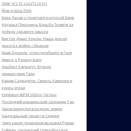
נהרגה בלבנון ב-12 ביוני 2006
Йом А-Шоа 2026
Берл Лазар о политике и русской бане
Наталья Плюснина. Борьба Трампа за
победу здравого смысла
Виктор Дэвис Хэнсон. Наша долгая
дорога к войне с Ираном
Ицик Бунцель, отец погибшего в Газе
Амита, к Ронену Бару
Альберт Капенгут. Второе
пришествие Таля
Карим Саджадпур. Смерть Хаменеи и
конец эпохи
Exhibition IMTM 2026 in Tel Aviv
Последний израильский заложник Ран
Гвили вернулся в родную землю
Ханукальный теракт в Сиднее
Смех каких генералов вызывал Роман
Гофман, следующий глава Моссада