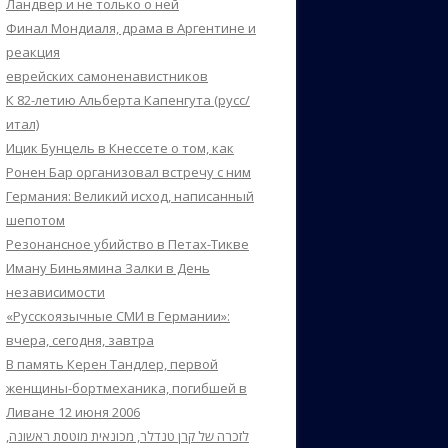
Ландвер и не только о ней
Финал Мондиаля, драма в Аргентине и
реакция
еврейских самоненавистников
К 82-летию Альберта Капенгута (русс/
итал)
Ицик Бунцель в Кнессете о том, как
Ронен Бар организовал встречу с ним
Германия: Великий исход, написанный
шепотом
Резонансное убийство в Петах-Тикве
Иману Биньямина Залки в День
независимости
«Русскоязычные СМИ в Германии»:
вчера, сегодня, завтра
В память Керен Тандлер, первой
женщины-бортмеханика, погибшей в
Ливане 12 июня 2006
לזכרה של קרן טנדלר, מכונאית מוטסת ראשונה,