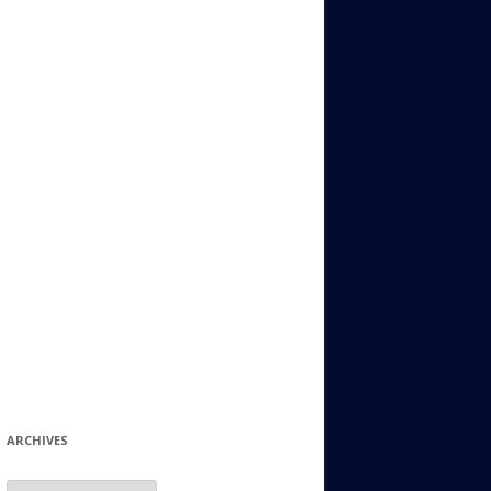
ИДИШ
СТАЛЬНОЙ МИР
ЕВРЕЙСКИЕ ПРИТЧИ
НЫЙ ТЕРРОРИЗМ
ОНИ ОСТАВИЛИ СВОЙ СЛЕД В
ИСТОРИИ
ИНТЕРЕСНЫЕ СУДЬБЫ
ЕВРЕЙСКОЕ
КОЛЛЕКЦИОНИРОВАНИЕ:
ФИЛАТЕЛИЯ, ЗНАЧКИ И ДР.
МАТЕРИАЛЫ НА РАЗНЫЕ ТЕМЫ
ГЕНЕАЛОГИЯ И ПОИСКИ КОРНЕЙ
ARCHIVES
Archives