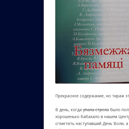
Прекрасное содержание, но тираж этих
В день, когда
упала стрела
было полу
хорошенько бабахало в нашем Цент
отметить наступавший День Воли, а