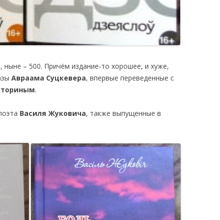
, ныне – 500. Причём издание-то хорошее, и хуже,
казы
Авраама Суцкевера
, впервые переведенные с
аториным
.
 поэта
Василя Жуковича
, также выпущенные в