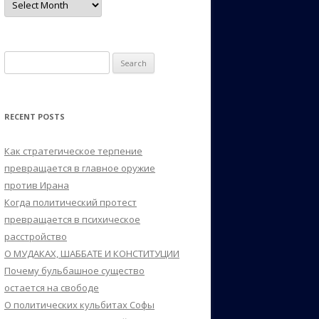
Search
for:
RECENT POSTS
Как стратегическое терпение
превращается в главное оружие
против Ирана
Когда политический протест
превращается в психическое
расстройство
О МУДАКАХ, ШАББАТЕ И КОНСТИТУЦИИ
Почему бульбашное существо
остается на свободе
О политических кульбитах Софы