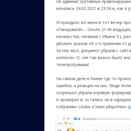
об административных правонарушения
начались 24.03.2021 в 23:34 и, как я
Угораздило же меня в тот вечер пр
«Панорамой»… Около 21:40 ведущая, п
начальстве, начиная с Ивана Э.), рас
уволил» указом об отстранении от 
Затем, мол, документ убрали с сайт
остался
». О, сие так важно было зн
телепрограммы!
На самом деле в Киеве где-то произ
ошибки, а реакция на них. Люди Зел
скоренько убрали корявую формулир
А проверил я, остались ли в офици
собрании» слова «
Глава ударства
» (