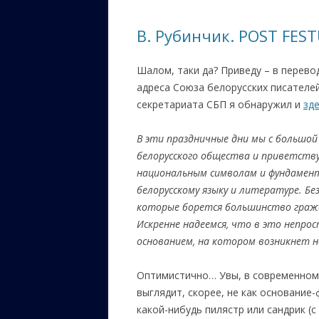
ЕВРЕЙС
В. Рубинчик. POST FES
КАЛИНК
Шалом, таки да? Приведу – в перевод
ОЗАРИ
адреса Союза белорусских писателей
ИНФОРМ
секретариата СБП я обнаружил и
зд
САЙТУ
В эти праздничные дни мы с большо
ВАШИ П
белорусского общества и приветств
национальным символам и фундамен
белорусскому языку и литературе. Б
которые борется большинство гражд
Искренне надеемся, что в это непро
основанием, на котором возникнет н
Оптимистично… Увы, в современном м
выглядит, скорее, не как основание-
какой-нибудь пилястр или сандрик (