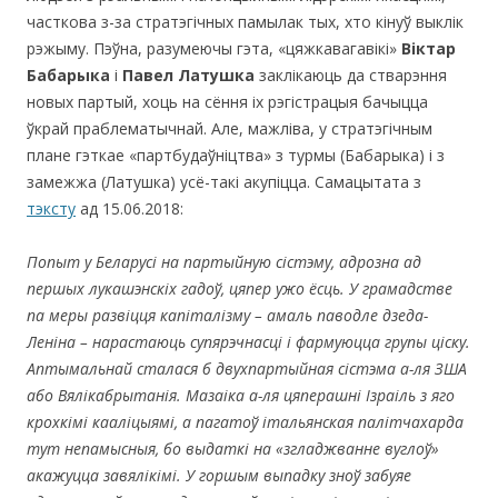
часткова з-за стратэгічных памылак тых, хто кінуў выклік
рэжыму. Пэўна, разумеючы гэта, «цяжкавагавікі»
Віктар
Бабарыка
і
Павел Латушка
заклікаюць да стварэння
новых партый, хоць на сёння іх рэгістрацыя бачыцца
ўкрай праблематычнай. Але, мажліва, у стратэгічным
плане гэткае «партбудаўніцтва» з турмы (Бабарыка) і з
замежжа (Латушка) усё-такі акупіцца. Самацытата з
тэксту
ад 15.06.2018:
Попыт у Беларусі на партыйную сістэму, адрозна ад
першых лукашэнскіх гадоў, цяпер ужо ёсць. У грамадстве
па меры развіцця капіталізму – амаль паводле дзеда-
Леніна – нарастаюць супярэчнасці і фармуюцца групы ціску.
Аптымальнай сталася б двухпартыйная сістэма а-ля ЗША
або Вялікабрытанія. Мазаіка а-ля цяперашні Ізраіль з яго
крохкімі кааліцыямі, а пагатоў італьянская палітчахарда
тут непамысныя, бо выдаткі на «згладжванне вуглоў»
акажуцца завялікімі. У горшым выпадку зноў забуяе