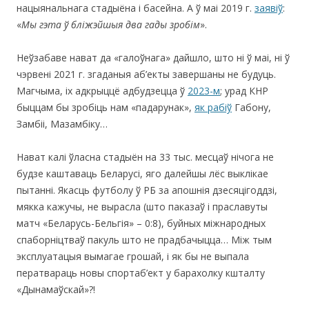
нацыянальнага стадыёна і басейна. А ў маі 2019 г.
заявіў
:
«
Мы гэта ў бліжэйшыя два гады зробім
».
Неўзабаве нават да «галоўнага» дайшло, што ні ў маі, ні ў
чэрвені 2021 г. згаданыя аб’екты завершаны не будуць.
Магчыма, іх адкрыццё адбудзецца ў
2023-м
; урад КНР
быццам бы зробіць нам «падарунак»,
як рабіў
Габону,
Замбіі, Мазамбіку…
Нават калі ўласна стадыён на 33 тыс. месцаў нічога не
будзе каштаваць Беларусі, яго далейшы лёс выклікае
пытанні. Якасць футболу ў РБ за апошнія дзесяцігоддзі,
мякка кажучы, не вырасла (што паказаў і праславуты
матч «Беларусь-Бельгія» – 0:8), буйных міжнародных
спаборніцтваў пакуль што не прадбачыцца… Між тым
эксплуатацыя вымагае грошай, і як бы не выпала
ператвараць новы спортаб’ект у барахолку кшталту
«Дынамаўскай»?!