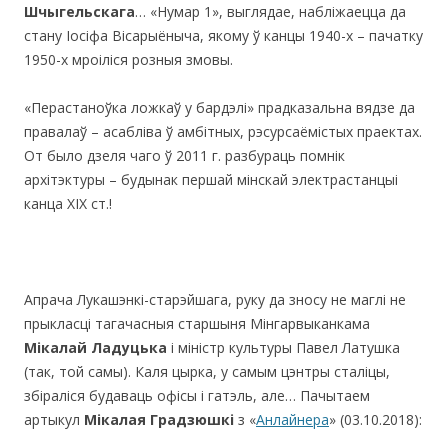
Шчыгельскага
… «Нумар 1», выглядае, набліжаецца да
стану Іосіфа Вісарыёныча, якому ў канцы 1940-х – пачатку
1950-х мроіліся розныя змовы.
«Перастаноўка ложкаў у бардэлі» прадказальна вядзе да
правалаў – асабліва ў амбітных, рэсурсаёмістых праектах.
От было дзеля чаго ў 2011 г. разбураць помнік
архітэктуры – будынак першай мінскай электрастанцыі
канца ХIX ст.!
Апрача Лукашэнкі-старэйшага, руку да зносу не маглі не
прыкласці тагачасныя старшыня Мінгарвыканкама
Мікалай Ладуцька
і міністр культуры Павел Латушка
(так, той самы). Каля цырка, у самым цэнтры сталіцы,
збіраліся будаваць офісы і гатэль, але… Пачытаем
артыкул
Мікалая Градзюшкі
з «
Анлайнера
» (03.10.2018):