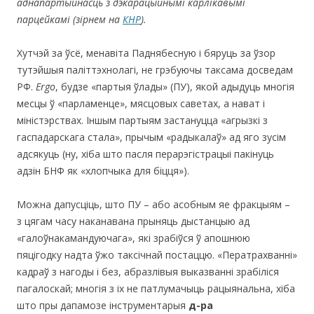
аднапартыйнасць з дэкарацыйнымі карлікавымі
парцейкамі (зірнем на
КНР
).
Хутчэй за ўсё, менавіта Паднябесную і бяруць за ўзор
тутэйшыя паліттэхнолагі, не грэбуючы таксама досведам
РФ.
Ergo
, будзе «партыя ўлады» (ПУ), якой адыдуць многія
месцы ў «парламенце», мясцовых саветах, а нават і
міністэрствах. Іншым партыям застануцца «агрызкі з
гаспадарскага стала», прычым «радыкалаў» ад яго зусім
адсякуць (ну, хіба што пасля перарэгістрацыі пакінуць
адзін БНФ як «хлопчыка для біцця»).
Можна дапусціць, што ПУ – або асобным яе фракцыям –
з цягам часу наканавана прыняць дыстанцыю ад
«галоўнакамандуючага», які зрабіўся ў апошнюю
пяцігодку надта ўжо таксічнай постаццю. «Ператрахванні»
кадраў з нагоды і без, абразлівыя выказванні зрабіліся
пагалоскай; многія з іх не патлумачыць рацыянальна, хіба
што пры дапамозе інструментарыя
д-ра