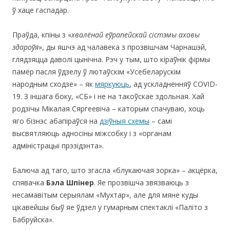
ў хаце гаспадар.
Праўда, кпіны з «
хвалёнай еўрапейскай сістэмы аховы
здароўя
», ды яшчэ ад чалавека з прозвішчам Чарнашэй,
глядзяцца даволі цынічна. Рэч у тым, што кіраўнік фірмы
памёр пасля ўдзелу ў лютаўскім «Усебеларускім
народным сходзе» – як
мяркуюць
, ад ускладненняў COVID-
19. З іншага боку, «СБ» і не на такоўскае здольная. Хай
родзічы Мікалая Сяргеевіча – каторым спачуваю, хоць
яго бізнэс абапіраўся на
дзіўныя схемы
– самі
высвятляюць адносіны міжсобку і з «органам
адміністрацыі прэзідэнта».
Балюча ад таго, што згасла «блукаючая зорка» – акцёрка,
спявачка
Бэла Шпінер
. Яе прозвішча звязваюць з
несамавітым серыялам «Мухтар», але для мяне куды
цікавейшы быў яе ўдзел у гумарным спектаклі «Паліто з
Бабруйска».