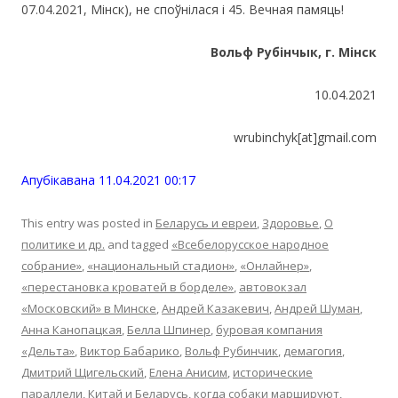
07.04.2021, Мінск), не споўнілася і 45. Вечная памяць!
Вольф Рубінчык, г. Мінск
10.04.2021
wrubinchyk[at]gmail.com
Апубiкавана 11.04.2021 00:17
This entry was posted in
Беларусь и евреи
,
Здоровье
,
О
политике и др.
and tagged
«Всебелорусское народное
собрание»
,
«национальный стадион»
,
«Онлайнер»
,
«перестановка кроватей в борделе»
,
автовокзал
«Московский» в Минске
,
Андрей Казакевич
,
Андрей Шуман
,
Анна Канопацкая
,
Белла Шпинер
,
буровая компания
«Дельта»
,
Виктор Бабарико
,
Вольф Рубинчик
,
демагогия
,
Дмитрий Щигельский
,
Елена Анисим
,
исторические
параллели
,
Китай и Беларусь
,
когда собаки маршируют
,