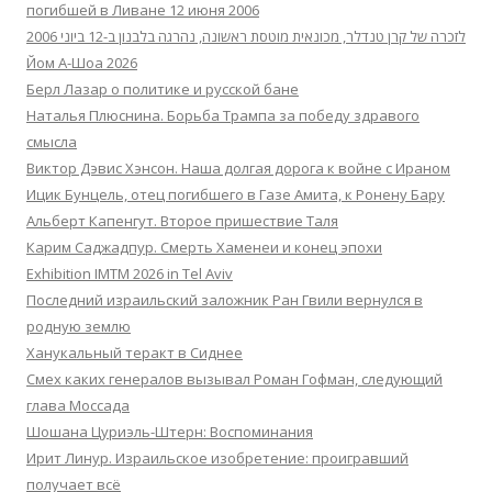
погибшей в Ливане 12 июня 2006
לזכרה של קרן טנדלר, מכונאית מוטסת ראשונה, נהרגה בלבנון ב-12 ביוני 2006
Йом А-Шоа 2026
Берл Лазар о политике и русской бане
Наталья Плюснина. Борьба Трампа за победу здравого
смысла
Виктор Дэвис Хэнсон. Наша долгая дорога к войне с Ираном
Ицик Бунцель, отец погибшего в Газе Амита, к Ронену Бару
Альберт Капенгут. Второе пришествие Таля
Карим Саджадпур. Смерть Хаменеи и конец эпохи
Exhibition IMTM 2026 in Tel Aviv
Последний израильский заложник Ран Гвили вернулся в
родную землю
Ханукальный теракт в Сиднее
Смех каких генералов вызывал Роман Гофман, следующий
глава Моссада
Шошана Цуриэль-Штерн: Воспоминания
Ирит Линур. Израильское изобретение: проигравший
получает всё