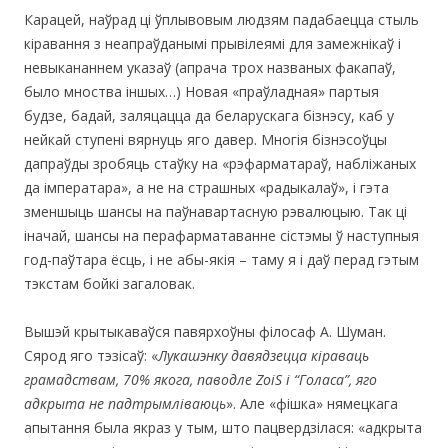
Карацей, наўрад ці ўплывовым людзям падабаецца стыль
кіравання з неапраўданымі прывілеямі для замежнікаў і
невыкананнем указаў (апрача трох названых факапаў,
было мноства іншых…) Новая «праўладная» партыя
будзе, бадай, заляцацца да беларускага бізнэсу, каб у
нейкай ступені вярнуць яго давер. Многія бізнэсоўцы
дапраўды зробяць стаўку на «рэфарматараў, набліжаных
да імператара», а не на страшных «радыкалаў», і гэта
зменшыць шансы на паўнавартасную рэвалюцыю. Так ці
іначай, шансы на перафарматаванне сістэмы ў наступныя
год-паўтара ёсць, і не абы-якія – таму я і даў перад гэтым
тэкстам бойкі загаловак.
Вышэй крытыкаваўся павярхоўны філосаф А. Шуман.
Сярод яго тэзісаў: «
Лукашэнку давядзецца кіраваць
грамадствам, 70% якога, паводле
ZoiS і
“
Гол
а
са
”
,
я
го
ад
крыт
а
не п
адтрымліваюць
». Але «фішка» нямецкага
апытання была якраз у тым, што пацвердзілася: «адкрыта