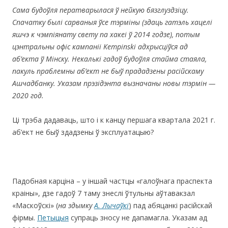
Сама будоўля ператварылася ў нейкую бязглуздзіцу.
Спачатку былі сарваныя ўсе тэрміны (здаць гатэль хацелі
яшчэ к чэмпіянату свету па хакеі ў 2014 годзе), потым
цэнтральны офіс кампаніі Kempinski адхрысціўся ад
аб’екта ў Мінску. Некалькі гадоў будоўля стайма стаяла,
пакуль праблемны аб’ект не быў прададзены расійскаму
Ашчадбанку. Указам прэзідэнта вызначаны новы тэрмін —
2020 год.
Ці трэба дадаваць, што і к канцу першага квартала 2021 г.
аб’ект не быў здадзены ў эксплуатацыю?
Падобная карціна – у іншай частцы «галоўнага праспекта
краіны», дзе гадоў 7 таму знеслі ўтульны аўтавакзал
«Маскоўскі» (
на здымку
А. Лычаўкі
) пад абяцанкі расійскай
фірмы.
Петыцыя
супраць зносу не дапамагла. Указам ад