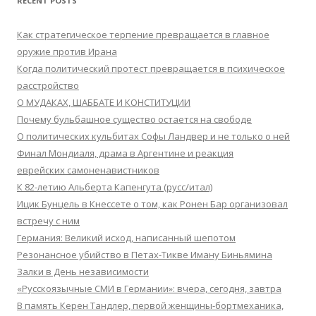
RECENT POSTS
Как стратегическое терпение превращается в главное
оружие против Ирана
Когда политический протест превращается в психическое
расстройство
О МУДАКАХ, ШАББАТЕ И КОНСТИТУЦИИ
Почему бульбашное существо остается на свободе
О политических кульбитах Софы Ландвер и не только о ней
Финал Мондиаля, драма в Аргентине и реакция
еврейских самоненавистников
К 82-летию Альберта Капенгута (русс/итал)
Ицик Бунцель в Кнессете о том, как Ронен Бар организовал
встречу с ним
Германия: Великий исход, написанный шепотом
Резонансное убийство в Петах-Тикве Иману Биньямина
Залки в День независимости
«Русскоязычные СМИ в Германии»: вчера, сегодня, завтра
В память Керен Тандлер, первой женщины-бортмеханика,