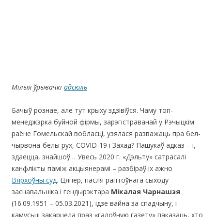
Мілыя ўрывачкі
адсюль
Бачыў рознае, але тут крыху здзівіўся. Чаму топ-
менеджэрка буйной фірмы, зарэгістраванай у Рэчыцкім
раёне Гомельскай вобласці, узялася разважаць пра бел-
чырвона-белы рух, COVID-19 i Захад? Пашукаў адказ – і,
здаецца, знайшоў… Увесь 2020 г. «Дэльту» сатрасалі
канфлікты паміж акцыянерамі – разбіраў іх ажно
Вярхоўны суд
. Цяпер, пасля раптоўнага сыходу
заснавальніка і гендырэктара
Мікалая Чарнашэя
(16.09.1951 – 05.03.2021), ідзе вайна за спадчыну, і
камусьці закарцела праз «галоўную газету» паказаць, хто