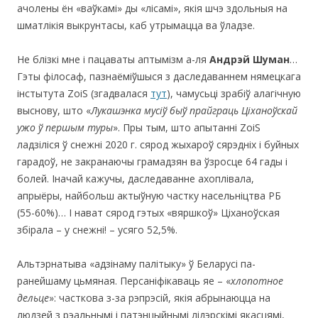
ачолены ён «ваўкамі» ды «лісамі», якія шчэ здольныя на
шматлікія выкрунтасы, каб утрымацца ва ўладзе.
Не блізкі мне і пацаваты аптымізм а-ля
Андрэй Шуман
…
Гэты філосаф, пазнаёміўшыся з даследаваннем нямецкага
інстытута ZoiS (згадвалася
тут
), чамусьці зрабіў алагічную
выснову, што «
Лукашэнка мусіў быў прайграць Ціханоўскай
ужо ў першым туры
». Пры тым, што апытанні ZoiS
ладзіліся ў снежні 2020 г. сярод жыхароў сярэдніх і буйных
гарадоў, не закранаючы грамадзян ва ўзросце 64 гады і
болей. Іначай кажучы, даследаванне ахоплівала,
апрыёры, найбольш актыўную частку насельніцтва РБ
(55-60%)… I нават сярод гэтых «вяршкоў» Ціханоўская
збірала – у снежні! – усяго 52,5%.
Альтэрнатыва «адзінаму палітыку» ў Беларусі па-
ранейшаму цьмяная. Персаніфікаваць яе – «
хлопотное
дельце
»: часткова з-за рэпрэсій, якія абрынаюцца на
людзей з рэальнымі і патэнцыйнымі лідэрскімі якасцямі,