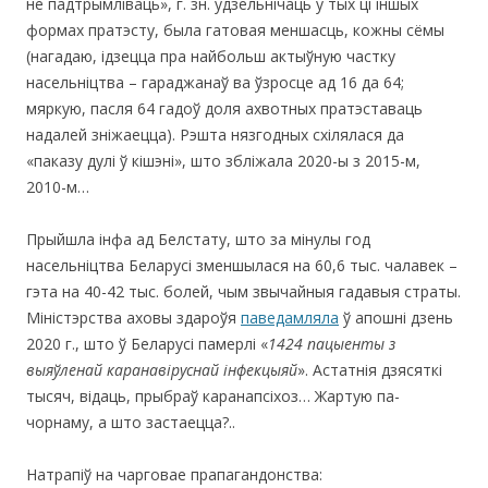
не падтрымліваць», г. зн. удзельнічаць у тых ці іншых
формах пратэсту, была гатовая меншасць, кожны сёмы
(нагадаю, ідзецца пра найбольш актыўную частку
насельніцтва – гараджанаў ва ўзросце ад 16 да 64;
мяркую, пасля 64 гадоў доля ахвотных пратэставаць
надалей зніжаецца). Рэшта нязгодных схілялася да
«паказу дулі ў кішэні», што збліжала 2020-ы з 2015-м,
2010-м…
Прыйшла інфа ад Белстату, што за мінулы год
насельніцтва Беларусі зменшылася на 60,6 тыс. чалавек –
гэта на 40-42 тыс. болей, чым звычайныя гадавыя страты.
Міністэрства аховы здароўя
паведамляла
ў апошні дзень
2020 г., што ў Беларусі памерлі «
1424 пацыенты з
выяўленай каранавіруснай інфекцыяй
». Астатнія дзясяткі
тысяч, відаць, прыбраў каранапсіхоз… Жартую па-
чорнаму, а што застаецца?..
Натрапіў на чарговае прапагандонства: