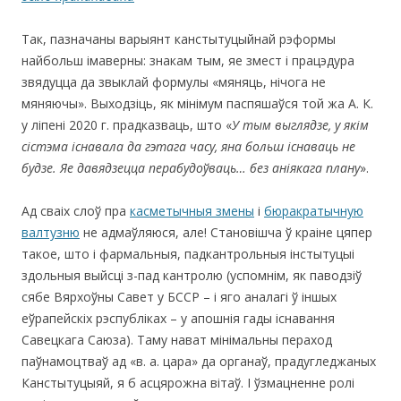
Так, пазначаны варыянт канстытуцыйнай рэформы
найбольш імаверны: знакам тым, яе змест i працэдура
звядуцца да звыклай формулы «мяняць, нічога не
мяняючы». Выходзіць, як мінімум паспяшаўся той жа А. К.
у ліпені 2020 г. прадказваць, што «
У тым выглядзе, у як
ім
сістэма існавала да гэтага часу, яна больш існаваць не
будзе.
Яе давядзецца перабудоўваць… без аніякага плану
».
Ад сваіх слоў пра
касметычныя змены
і
бюракратычную
валтузню
не адмаўляюся, але! Становішча ў краіне цяпер
такое, што і фармальныя, падкантрольныя інстытуцыі
здольныя выйсці з-пад кантролю (успомнім, як паводзіў
сябе Вярхоўны Савет у БССР – і яго аналагі ў іншых
еўрапейскіх рэспубліках – у апошнія гады існавання
Савецкага Саюза). Таму нават мінімальны пераход
паўнамоцтваў ад «в. а. цара» да органаў, прадугледжаных
Канстытуцыяй, я б асцярожна вітаў. І ўзмацненне ролі