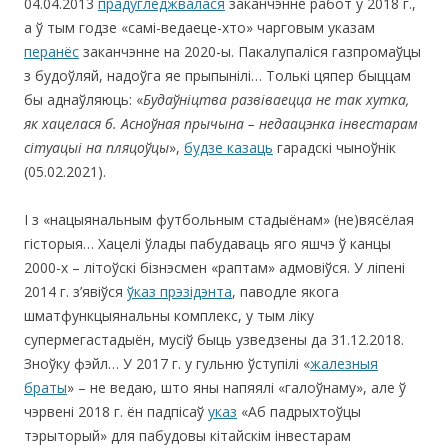
04.04.2013
прадугледжвалася
заканчэнне работ у 2018 г.,
а ў тым годзе «самі-ведаеце-хто» чарговым указам
перанёс
заканчэнне на 2020-ы. Пакалупаліся газпромаўцы
з будоўляй, надоўга яе прыпынілі… Толькі цяпер быццам
бы аднаўляюць: «
Будаўніцтва развіваецца не так хутка,
як хацелася б. Асноўная прычына – недаацэнка інвестарам
сітуацыі на пляцоўцы
»,
будзе казаць
гарадскі чыноўнік
(05.02.2021).
І з «нацыянальным футбольным стадыёнам» (не)вясёлая
гісторыя… Хацелі ўлады пабудаваць яго яшчэ ў канцы
2000-х – літоўскі бізнэсмен «раптам» адмовіўся. У ліпені
2014 г. з’явіўся
ўказ прэзідэнта
, паводле якога
шматфункцыянальны комплекс, у тым ліку
супермегастадыён, мусіў быць узведзены да 31.12.2018.
Зноўку фэйл… У 2017 г. у гульню ўступілі «
жалезныя
браты
» – не ведаю, што яны напяялі «галоўнаму», але ў
чэрвені 2018 г. ён падпісаў
указ
«Аб падрыхтоўцы
тэрыторый» для пабудовы кітайскім інвестарам