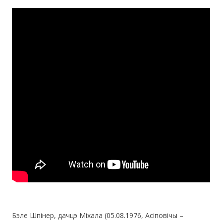
Бэле Шпінер, дачцэ Міхала (05.08.1976, Асіповічы –