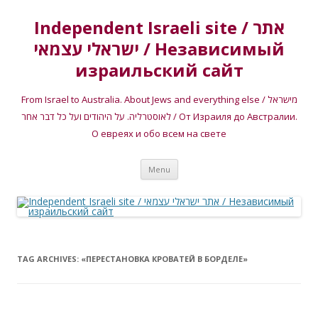
Independent Israeli site / אתר
ישראלי עצמאי / Независимый
израильский сайт
From Israel to Australia. About Jews and everything else / מישראל
לאוסטרליה. על היהודים ועל כל דבר אחר / От Израиля до Австралии.
О евреях и обо всем на свете
Skip
Menu
to
content
TAG ARCHIVES:
«ПЕРЕСТАНОВКА КРОВАТЕЙ В БОРДЕЛЕ»