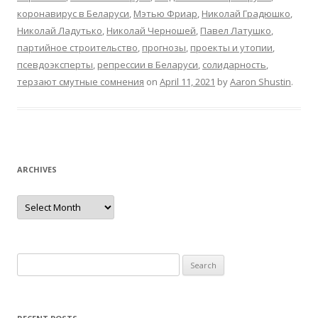
коронавирус в Беларуси
,
Мэтью Фриар
,
Николай Градюшко
,
Николай Ладутько
,
Николай Черношей
,
Павел Латушко
,
партийное строительство
,
прогнозы
,
проекты и утопии
,
псевдоэксперты
,
репрессии в Беларуси
,
солидарность
,
терзают смутные сомнения
on
April 11, 2021
by
Aaron Shustin
.
ARCHIVES
Archives
Search
for: