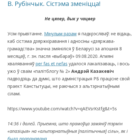
В. Рубінчык. Сістэма зменіцца!
Не цяпер, дык у чацвер
Усім прывітанне.
Мінулым разам
я падкрэсліваў: не відаць,
каб сістэма дзяржкіравання і адносіны «дзяржава-
грамадства» значна змяніліся ў Беларусі за апошнія 8
месяцаў, г. зн. пасля «выбараў» 09.08.2020. Агмяні
хваляванняў
per fas et nefas
удалося лакалізаваць, і вось
ужо ў сваім «палітблогу № 2»
Андрэй Казакевіч
падводзіць да думкі, што адміністрацыя РБ працісне свой
праект Канстытуцыі, не раючыся з альтэрнатыўнымі
сіламі.
https://www.youtube.com/watch?v=qAEVsrKstfg&t=5s
14:36 і далей. Прыемна, што прамоўца замяніў тэрмін
«апазіцыя
» на
«альтэрнатыўныя
[палітычныя
] сілы
», як і
было прапанавана