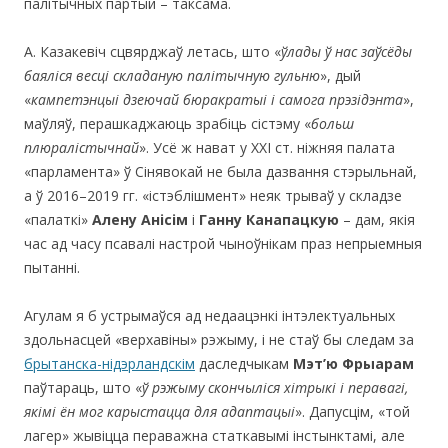
палітычных партый – таксама.
А. Казакевіч сцвярджаў летась, што «
ўлады ў нас заўсёды
баяліся весці
складаную палітычную гульню
», дый
«
кампетэнцы
і дзеючай бюракратыі і самога прэзідэнта
»,
маўляў, перашкаджаюць зрабіць сістэму «
больш
плюралістычнай
». Усё ж нават у ХХІ ст. ніжняя палата
«парламента» ў Сінявокай не была дазвання стэрыльнай,
а ў 2016–2019 гг. «істэблішмент» неяк трываў у складзе
«палаткі»
Алену Анісім
і
Ганну Канапацкую
– дам, якія
час ад часу псавалі настрой чыноўнікам праз непрыемныя
пытанні.
Агулам я б устрымаўся ад недаацэнкі інтэлектуальных
здольнасцей «верхавіны» рэжыму, і не стаў бы следам за
брытанска-нідэрландскім
даследчыкам
Мэт’ю Фрыарам
паўтараць, што «
ў рэжыму скончыліся хітрыкі і перавагі,
якімі ён мог карыстацца для адаптацыі
». Дапусцім, «той
лагер» жывіцца пераважна статкавымі інстынктамі, але