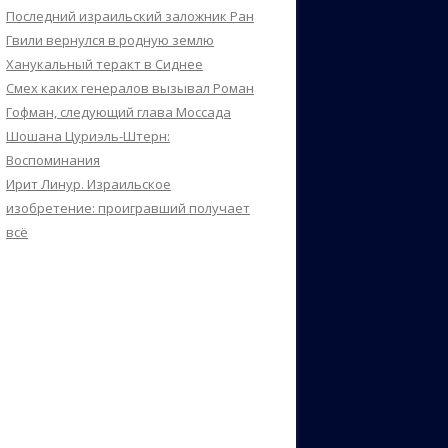
Последний израильский заложник Ран
Гвили вернулся в родную землю
Ханукальный теракт в Сиднее
Смех каких генералов вызывал Роман
Гофман, следующий глава Моссада
Шошана Цуриэль-Штерн:
Воспоминания
Ирит Линур. Израильское
изобретение: проигравший получает
всё