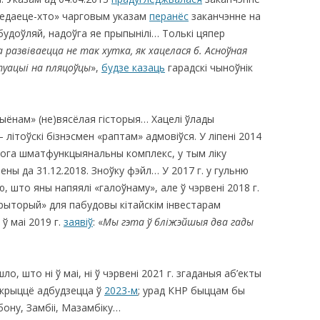
і-ведаеце-хто» чарговым указам
перанёс
заканчэнне на
будоўляй, надоўга яе прыпынілі… Толькі цяпер
 развіваецца не так хутка, як хацелася б. Асноўная
туацыі на пляцоўцы
»,
будзе казаць
гарадскі чыноўнік
ёнам» (не)вясёлая гісторыя… Хацелі ўлады
 літоўскі бізнэсмен «раптам» адмовіўся. У ліпені 2014
кога шматфункцыянальны комплекс, у тым ліку
ны да 31.12.2018. Зноўку фэйл… У 2017 г. у гульню
ю, што яны напяялі «галоўнаму», але ў чэрвені 2018 г.
ыторый» для пабудовы кітайскім інвестарам
ў маі 2019 г.
заявіў
: «
Мы гэта ў бліжэйшыя два гады
, што ні ў маі, ні ў чэрвені 2021 г. згаданыя аб’екты
дкрыццё адбудзецца ў
2023-м
; урад КНР быццам бы
ону, Замбіі, Мазамбіку…