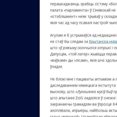
перашкаджаюць зрабіць сістэму «
бол
палата «парламента» ў Сінявокай не 
«істэблішмент» неяк трываў у складз
якія час ад часу псавалі настрой чы
Агулам я б устрымаўся ад недаацэнкі
не стаў бы следам за
брытанска-нідэ
што «
ў рэжыму скончыліся хітрыкі і 
Дапусцім, «той лагер» жывіцца перав
«ваўкамі» ды «лісамі», якія шчэ здо
ўладзе.
Не блізкі мне і пацаваты аптымізм а
даследаваннем нямецкага інстытута 
выснову, што «
Лукашэнка мусіў быў 
што апытанні ZoiS ладзіліся ў снежні
закранаючы грамадзян ва ўзросце 64 
ахоплівала, апрыёры, найбольш акты
гэтых «вяршкоў» Ціханоўская збірала 