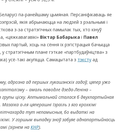
Беларусі па-ранейшаму цьмяная. Персаніфікаваць яе
 рэпрэсій, якія абрынаюцца на людзей з рэальнымі і
сткова з-за стратэгічных памылак тых, хто кінуў
а, «цяжкавагавікі»
Віктар Бабарыка
і
Павел
овых партый, хоць на сёння іх рэгістрацыя бачыцца
 у стратэгічным плане гэткае «партбудаўніцтва» з
ка) усё-такі акупіцца. Самацытата з
тэксту
ад
му, адрозна ад першых лукашэнскіх гадоў, цяпер ужо
капіталізму – амаль паводле дзеда-Леніна –
а групы ціску. Аптымальнай сталася б двухпартыйная
Мазаіка а-ля цяперашні Ізраіль з яго крохкімі
палітчахарда тут непамысныя, бо выдаткі на
ікімі. У горшым выпадку зноў забуяе аднапартыйнасць
амі (зірнем на
КНР
).