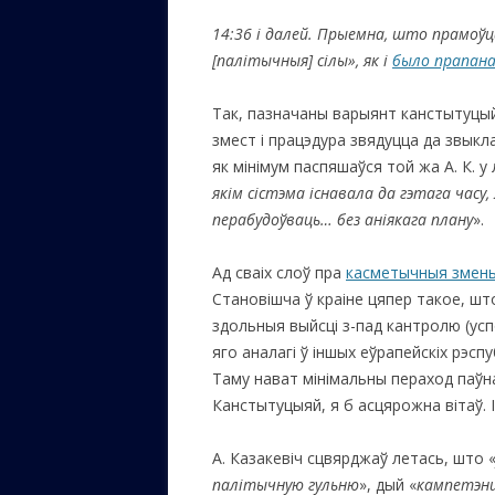
14:36 і далей. Прыемна, што прамоўц
ЕВРЕЙС
[палітычныя
] сілы
», як і
было прапан
КАЛИНК
ОЗАРИ
Так, пазначаны варыянт канстытуцы
змест i працэдура звядуцца да звыкл
ИНФОРМ
як мінімум паспяшаўся той жа А. К. у 
САЙТУ
як
ім сістэма існавала да гэтага часу,
перабудоўваць… без аніякага плану
».
ВАШИ П
Ад сваіх слоў пра
касметычныя змен
Становішча ў краіне цяпер такое, ш
здольныя выйсці з-пад кантролю (усп
яго аналагі ў іншых еўрапейскіх рэсп
Таму нават мінімальны пераход паўна
Канстытуцыяй, я б асцярожна вітаў. 
А. Казакевіч сцвярджаў летась, што 
палітычную гульню
», дый «
кампетэн