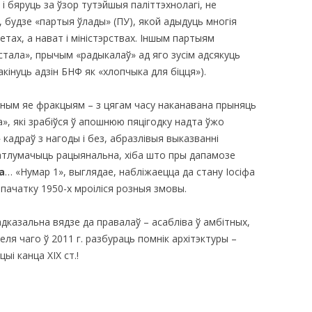
і бяруць за ўзор тутэйшыя паліттэхнолагі, не
, будзе «партыя ўлады» (ПУ), якой адыдуць многія
тах, а нават і міністэрствах. Іншым партыям
 стала», прычым «радыкалаў» ад яго зусім адсякуць
акінуць адзін БНФ як «хлопчыка для біцця»).
ным яе фракцыям – з цягам часу наканавана прыняць
, які зрабіўся ў апошнюю пяцігодку надта ўжо
 кадраў з нагоды і без, абразлівыя выказванні
е патлумачыць рацыянальна, хіба што пры дапамозе
а
… «Нумар 1», выглядае, набліжаецца да стану Іосіфа
 пачатку 1950-х мроіліся розныя змовы.
дказальна вядзе да правалаў – асабліва ў амбітных,
ля чаго ў 2011 г. разбураць помнік архітэктуры –
і канца ХIX ст.!