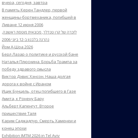
вчера, сегодня, завтра
В память Керен Тандлер, первой
женщины-бортмеханика, погибшей в
Ливане 12 июня 2006
לזכרה של קרן טנדלר, מכונאית מוטסת ראשונה,
נהרגה בלבנון ב-12 ביוני 2006
Йом А-Шоа 2026
Берл Лазар о политике и русской бане
Наталья Плюснина. Борьба Трампа за
победу здравого смысла
Виктор Дэвис Хэнсон. Наша долгая
дорога к войне с Ираном
Ицик Бунцель, отец погибшего в Газе
Амита, к Ронену Бару
Альберт Капенгут. Второе
пришествие Таля
Карим Саджадпур. Смерть Хаменеи и
конец эпохи
Exhibition IMTM 2026 in Tel Aviv