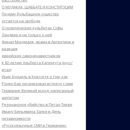
расстройство
О МУДАКАХ, ШАББАТЕ И КОНСТИТУЦИИ
Почему бульбашное существо
остается на свободе
О политических кульбитах Софы
Ландвер и не только о ней
Финал Мондиаля, драма в Аргентине и
реакция
еврейских самоненавистников
К 82-летию Альберта Капенгута (русс/
итал)
Ицик Бунцель в Кнессете о том, как
Ронен Бар организовал встречу с ним
Германия: Великий исход, написанный
шепотом
Резонансное убийство в Петах-Тикве
Иману Биньямина Залки в День
независимости
«Русскоязычные СМИ в Германии»: