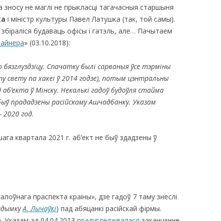
а зносу не маглі не прыкласці тагачасныя старшыня
ка
і міністр культуры Павел Латушка (так, той самы).
 збіраліся будаваць офісы і гатэль, але… Пачытаем
лайнера
» (03.10.2018):
 бязглуздзіцу. Спачатку былі сарваныя ўсе тэрміны
ту свету па хакеі ў 2014 годзе), потым цэнтральны
д аб’екта ў Мінску. Некалькі гадоў будоўля стайма
быў прададзены расійскаму Ашчадбанку. Указам
 2020 год.
шага квартала 2021 г. аб’ект не быў здадзены ў
алоўнага праспекта краіны», дзе гадоў 7 таму знеслі
здымку
А. Лычаўкі
) пад абяцанкі расійскай фірмы.
. Указам ад 04.04.2013
прадугледжвалася
заканчэнне