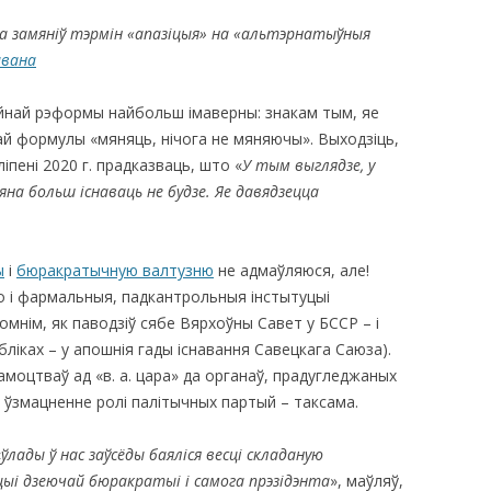
а замяніў тэрмін
«апазіцыя
» на
«альтэрнатыўныя
КАЯ ЖИЗНЬ В
авана
ОВИЧАХ СЕЙЧАС
ЧИ
йнай рэформы найбольш імаверны: знакам тым, яе
ай формулы «мяняць, нічога не мяняючы». Выходзіць,
АЦИЯ К СТАРОМУ
ліпені 2020 г. прадказваць, што «
У тым выглядзе, у
 яна больш існаваць не будзе.
Яе давядзецца
ИСЬМА
ОТЗЫВЫ, ПРЕДЛОЖЕНИЯ,
УТОЧНЕНИЯ, ДОПОЛНЕНИЯ
ы
і
бюракратычную валтузню
не адмаўляюся, але!
то і фармальныя, падкантрольныя інстытуцыі
КТО КОГО ИЩЕТ
омнім, як паводзіў сябе Вярхоўны Савет у БССР – і
убліках – у апошнія гады існавання Савецкага Саюза).
моцтваў ад «в. а. цара» да органаў, прадугледжаных
І ўзмацненне ролі палітычных партый – таксама.
«
ўлады ў нас заўсёды баяліся весці
складаную
цы
і дзеючай бюракратыі і самога прэзідэнта
», маўляў,