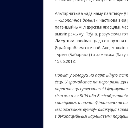
Альтэрнатыва «адзінаму палітыку» ў 
– «
хлопотное дельце
»: часткова з-за
патэнцыйнымі лідэрскімі якасцямі, ча
выклік рэжыму. Пэўна, разумеючы гэт
Латушка
заклікаюць да стварэння н
ўкрай праблематычнай. Але, мажліва,
турмы (Бабарыка) і з замежжа (Латуш
15.06.2018:
Попыт у Беларусі на партыйную сістэ
ёсць. У грамадстве па меры развіцця 
нарастаюць супярэчнасці і фармуюцц
сістэма а-ля ЗША або Вялікабрытанія. 
кааліцыямі, а пагатоў італьянская 
«згладжванне вуглоў» акажуцца завял
з дэкарацыйнымі карлікавымі парцейк