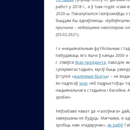
работ у 2018 г., а ў тым годзе «сам
2020-ы. Пакалупаліся газпромаўцы з 
быццам бы аднаўляюць: «
Будаўніцтва
прычына – недаацэнка інвестарам сі
(05.02.2021).
І з «нацыянальным футбольным стады
пабудаваць яго яшчэ ў канцы 2000-х –
г. з’явіўся
ўказ прэзідэнта
, паводле я
супермегастадыён, мусіў быць узведзе
ўступілі «
жалезныя браты
» – не веда
ён падпісаў
указ
«Аб падрыхтоўцы тэр
нацыянальнага стадыёна і басейна. А 
зробім
».
Неўзабаве нават да «галоўнага» дайшло
завершаны не будуць. Магчыма, іх а
зробіць нам «падарунак»,
як рабіў
Габ