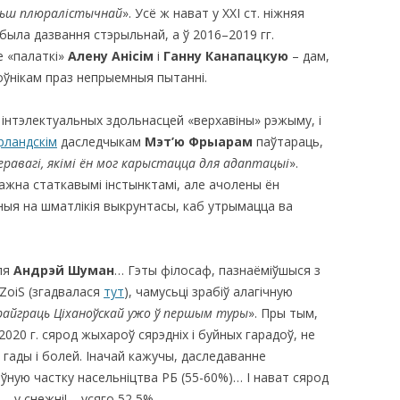
ьш плюралістычнай
». Усё ж нават у ХХІ ст. ніжняя
была дазвання стэрыльнай, а ў 2016–2019 гг.
е «палаткі»
Алену Анісім
і
Ганну Канапацкую
– дам,
ноўнікам праз непрыемныя пытанні.
 інтэлектуальных здольнасцей «верхавіны» рэжыму, і
рландскім
даследчыкам
Мэт’ю Фрыарам
паўтараць,
перавагі, якімі ён мог карыстацца для адаптацыі
».
ажна статкавымі інстынктамі, але ачолены ён
льныя на шматлікія выкрунтасы, каб утрымацца ва
-ля
Андрэй Шуман
… Гэты філосаф, пазнаёміўшыся з
ZoiS (згадвалася
тут
), чамусьці зрабіў алагічную
прайграць Ціханоўскай ужо ў першым туры
». Пры тым,
 2020 г. сярод жыхароў сярэдніх і буйных гарадоў, не
гады і болей. Іначай кажучы, даследаванне
ўную частку насельніцтва РБ (55-60%)… I нават сярод
– у снежні! – усяго 52,5%.