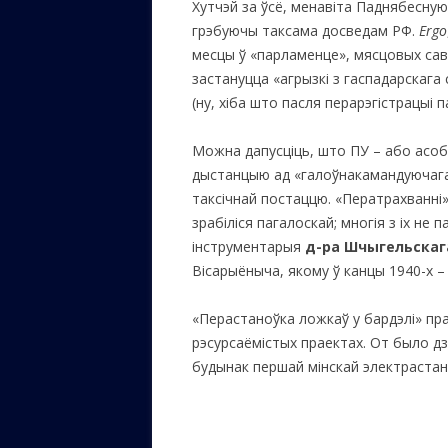
Хутчэй за ўсё, менавіта Паднябесную 
грэбуючы таксама досведам РФ.
Ergo
месцы ў «парламенце», мясцовых саве
застануцца «агрызкі з гаспадарскага
(ну, хіба што пасля перарэгістрацыі п
Можна дапусціць, што ПУ – або асоб
дыстанцыю ад «галоўнакамандуючага»
таксічнай постаццю. «Ператрахванні»
зрабіліся пагалоскай; многія з іх н
інструментарыя
д-ра Шчыгельскаг
Вісарыёныча, якому ў канцы 1940-х –
«Перастаноўка ложкаў у бардэлі» пра
рэсурсаёмістых праектах. От было дзе
будынак першай мінскай электрастанцы