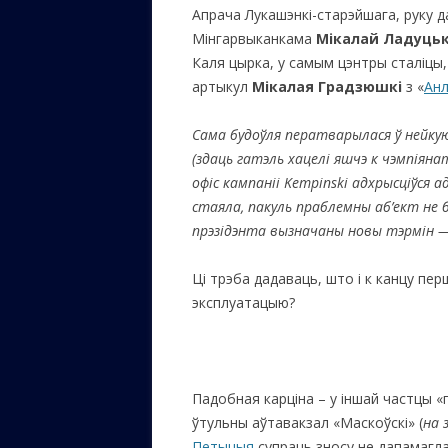
Апрача Лукашэнкі-старэйшага, руку д
Мінгарвыканкама
Мікалай Ладуць
Каля цырка, у самым цэнтры сталіцы,
артыкул
Мікалая Градзюшкі
з «
Ан
Сама будоўля ператварылася ў нейкую
(здаць гатэль хацелі яшчэ к чэмпіяна
офіс кампаніі Kempinski адхрысціўся а
стаяла, пакуль праблемны аб’ект не 
прэзідэнта вызначаны новы тэрмін —
Ці трэба дадаваць, што і к канцу пер
эксплуатацыю?
Падобная карціна – у іншай частцы «г
ўтульны аўтавакзал «Маскоўскі» (
на 
Петыцыя
супраць зносу не дапамагла