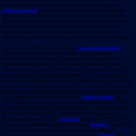
свидетельствует и смехотворный «разговор с Берлином»,
обнародованный
4 сентября. Почти тотальное отчуждение
думающих кадров налицо, и непонятно, на что правящие
круги рассчитывают в долгосрочной перспективе. Разве что
на массовый завоз специалистов из России – но «гиганты
мысли» к нам оттуда не едут и не поедут, что видно и по
качеству «завозной» пропаганды на белорусском телевидении.
Тут за «вождя Беларуси» вступился
Андраник Мигранян
:
«
крепкому и решительному человеку
» якобы «
хватило
присутствия духа, чтобы сохранить весь белорусский
промышленный сектор
», а в «
Эстонии, Латвии и Литве
промышленность исчезла
». Мигранян – вроде как политолог,
мелькавший в СМИ ещё при Горбачёве… Ну-ну, сохранён у
нас «
весь промышлённый сектор
»! Сфера производства в 1995
г. давала 49,2% ВВП Беларуси, в 2015 г. – уже 41,4%, и с того
времени её доля не выросла, да и число работников, занятых в
этой сфере, постепенно уменьшается.
Между прочим
: «
В
2015-2016 годах экономика страны переживала спад, и за два
года страна лишилась 1500 предприятий
». Славные традиции
не спасают от банкротства: пинская спичечная фабрика,
работавшая с конца ХIX в.,
погорела
на рубеже 2019-2020 гг.,
а, к примеру, минский фарфоровый завод
закрылся
ещё в 2009
г. И ещё: в Литве неплохо с пищевой и химической
промышленностью, производством мебели, в
Латвии
«
п
о