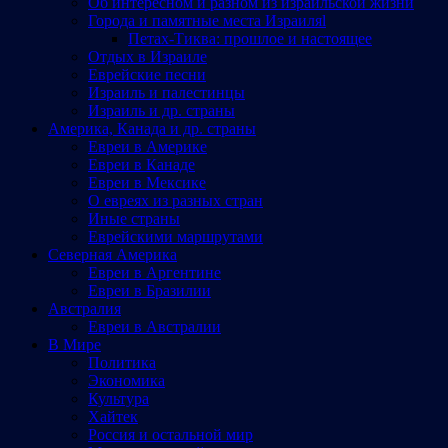
Об интересном и разном из израильской жизни
Города и памятные места Израиляl
Петах-Тиква: прошлое и настоящее
Отдых в Израиле
Еврейские песни
Израиль и палестинцы
Израиль и др. страны
Америка, Канада и др. страны
Евреи в Америке
Евреи в Канаде
Евреи в Мексике
О евреях из разных стран
Иные страны
Еврейскими маршрутами
Северная Америка
Евреи в Аргентине
Евреи в Бразилии
Австралия
Евреи в Австралии
В Мире
Политика
Экономика
Культура
Хайтек
Россия и остальной мир