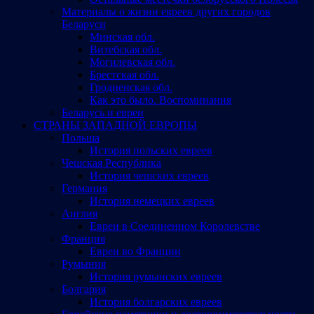
Материалы о жизни евреев других городов
Беларуси
Минская обл.
Витебская обл.
Могилевская обл.
Брестская обл.
Гродненская обл.
Как это было. Воспоминания
Беларусь и евреи
СТРАНЫ ЗАПАДНОЙ ЕВРОПЫ
Польша
История польских евреев
Чешская Республика
История чешских евреев
Германия
История немецких евреев
Англия
Евреи в Соединенном Королевстве
Франция
Евреи во Франции
Румыния
История румынских евреев
Болгария
История болгарских евреев