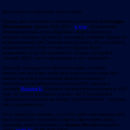
Все вопросы к создателям этого сайта
Правда, мне это немного напоминает заявления
Александра
Милинкевича
образца 2006-2007 г.
в духе
: «
Я президент
демократической части общества
». Народ выходил и
выходит на улицы, проспекты и площади главным образом не
за Милинкевича или Тихановскую (доказать, что за неё было
отдано минимум 50%+1 голос, не представляется
возможным), а против надоевшего «вождя», который в
сентябре 2020 г. уже и сам призналcя, что «
пересидел
».
Пожалуй, воздержусь от демагогии вроде «
Сегодня
белорусские граждане разделяют уверенность в том, что
именно Светлана Тихановская является подлинным
победителем президентских выборов-2020
» (сказала 4
сентября
Валерия К.
) Никаких президентских выборов в 2020
году по сути не состоялось, и роль г-жи Тихановской в
«революции сознания» не следует преувеличивать – впрочем,
как и преуменьшать.
Не в первый раз отмечаю, что в той самой «демократической
части общества» многовато позёров и фантазёров. Кому,
например, нужны прогнозы от
Вадима Иосуба
наподобие
этого (
myfin.by
, 31.08.2020, 6:03):