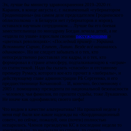
Эх, лучше бы министр здравоохранения 2019–2020 гг.
Караник, в конце августа с. г. назначенный «губернатором
Гродненщины» (на самом деле председателем Гродненского
облисполкома – в Беларуси нет губернаторов и мэров),
оставался научным сотрудником… Лучше бы его боевая
заместительница по минздраву Богдан лечила детей, а не
«ездила по ушам» взрослым своими
рассуждениями
о
«цветных революциях»: «
Последний пример
–
Украина.
Вспомните Сирию, Египет, Ливию. Везде вс
ё
начиналось
одинаково
». Но не следует забывать и о тех, кто
непосредственно расставлял эти кадры, и о тех, кто
формировал в стране атмосферу, подталкивающую к «играм»
со статистикой. Надо бы сказать «спасибо» и отставному
премьеру Румасу, которого кое-кто прочит в «либералы», и
действующему главе администрации РБ Сергеенко, и его
предшественнице Кочановой… И, конечно, бессменному с
2005 г. помощнику президента по национальной безопасности
– человеку, чья фамилия, по прихоти судьбы, тоже Лукашенко.
Не иначе как однофамилец своего шефа!
Что видим в качестве альтернативы? На прошлой неделе у
меня ещё были кое-какие надежды на «Координационный
совет», но сейчас, пожалуй, они (почти) полностью
испарились. Членов президиума КС в последние недели то
арестовывали, то высылали из страны, то сперва