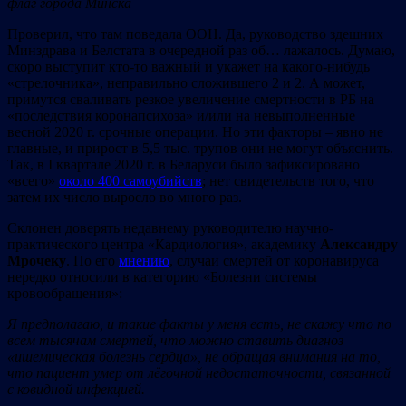
флаг города Минска
Проверил, что там поведала ООН. Да, руководство здешних
Минздрава и Белстата в очередной раз об… лажалось. Думаю,
скоро выступит кто-то важный и укажет на какого-нибудь
«стрелочника», неправильно сложившего 2 и 2. А может,
примутся сваливать резкое увеличение смертности в РБ на
«последствия коронапсихоза» и/или на невыполненные
весной 2020 г. срочные операции. Но эти факторы – явно не
главные, и прирост в 5,5 тыс. трупов они не могут объяснить.
Так, в І квартале 2020 г. в Беларуси было зафиксировано
«всего»
около 400 самоубийств
; нет свидетельств того, что
затем их число выросло во много раз.
Склонен доверять недавнему руководителю научно-
практического центра «Кардиология», академику
Александру
Мрочеку
. По его
мнению
, случаи смертей от коронавируса
нередко относили в категорию «Болезни системы
кровообращения»:
Я предполагаю, и такие факты у меня есть, не скажу что по
всем тысячам смертей, что можно ставить диагноз
«ишемическая болезнь сердца», не обращая внимания на то,
что пациент умер от л
ё
гочной недостаточности, связанной
с ковидной инфекцией
.