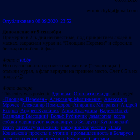
wrubinchyk[at]gmail.com
Опубликовано 08.09.2020 23:52
Дополнение от 9 сентября
Примерно в 2 ч. дня неизвестные, под прикрытием людей в
масках, закрасили мурал на “Площади Перемен” и сбросили
бело-красно-белый флаг…
Фото с
tut.by
Но спустя час-полтора местные жители (“сморговцы”)
отмыли мурал, а флаг вернули на прежнее место. Счёт 6:5 в их
пользу 🙂
Фото автора
This entry was posted in
Здоровье
,
О политике и др.
and tagged
«Площадь Перемен»
,
Александр Милинкевич
,
Александр
Мрочек
,
Александр Помидоров
,
Андраник Мигранян
,
Андрей
Егоров
,
Андрей Курейчик
,
Анна Красулина
,
Вадим Иосуб
,
Владимир Высоцкий
,
Вольф Рубинчик
,
демагогия
,
когда
собаки маршируют
,
коронавирус в Беларуси
,
Купаловский
театр
,
литература и жизнь
,
народное творчество
,
Ольга
Ковалькова
,
проекты и утопии
,
промышленность в Беларуси
,
псевдоэксперты
,
репрессии в Беларуси
,
Светлана