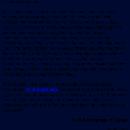
некоторых группах.
В условиях длительного противостояния такая тактика
может оказаться эффективной. Но сейчас возникает
столько протестных групп, что перехватать всех лидеров
просто невозможно: когда одновременно выходят учителя,
медики, преподаватели, студенты, рабочие разных
предприятий по всей стране, то властям нужно либо
разворачивать репрессии по всей стране, либо так или иначе
протест будет прорастать, меняя форму, выходить наружу.
А это значит, что возможны более решительные действия
со стороны некоторых протестных групп и даже
Координационного совета, который может призвать к более
решительным действиям с целью приостановить насилие и
освободить всех политзаключенных.
Мне по душе, что здесь не прослеживается недооценки
соперника,
поднаторевшего
в нейтрализации протестов. Увы,
судя по дальнейшим событиям в Беларуси, член КС Егоров не
смог убедить «единомышленников» в целесообразности
решительных действий. Теперь точечные репрессии ударили
и по нему.
Вольф Рубинчик, г. Минск
08.09.2020