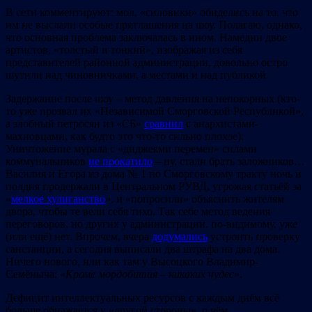
В сети комментируют: мол, «силовики» обиделись на то, что
им не выслали особые приглашения на шоу. Полагаю, однако,
что основная проблема заключалась в ином. Намедни двое
артистов, «толстый и тонкий», изображая из себя
представителей районной администрации, довольно остро
шутили над чиновничками, а местами и над публикой.
Задержание после шоу – метод давления на непокорных (кто-
то уже прозвал их «Независимой Сморговской Республикой»,
а злобный петросян из «СБ»
сравнил
с анархистами-
махновцами, как будто это что-то сильно плохое).
Уничтожение мурала с «диджеями перемен» силами
коммунальников
не прокатило
– ну, стали брать заложников…
Василия и Егора из дома № 1 по Сморговскому тракту ночь и
полдня продержали в Центральном РУВД, угрожая статьёй за
«
мелкое хулиганство
», и «попросили» объяснить жителям
двора, чтобы те вели себя тихо. Так себе метод ведения
переговоров, но других у администрации, по-видимому, уже
(или ещё) нет. Впрочем, вчера
додумались
устроить проверку
санстанции, а сегодня выписали два штрафа на два дома.
Ничего нового, или как там у Высоцкого Владимир-
Семёныча: «
Кроме мордобития – никаких чудес
».
Дефицит интеллектуальных ресурсов с каждым днём всё
больше обнажается у «другой стороны», о чём