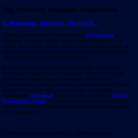
Tag Archives:
народное творчество
В. Рубинчик. ХОЛОДА, ХОЛОДА…
Предыдущий мой текст был написан и
опубликован
4
сентября. За четыре дня поступило немало новостей – их
общий баланс пока неясен. Похолодало, хлынули дожди, но
зато антилукашисты взяли на вооружение новую кричалку:
«Я иду по лужам, Саша мне не нужен!»
Есть некоторые основания для оптимизма… именно что
некоторые. Сохранилась, к примеру, в Минске «Площадь
Перемен» (между улицами Каховской, Червякова и
Сморговским трактом). Шестого сентября на ней выступали
танцоры из студии «Кредо» и музыкант
Александр
Помидоров
,
не чуждый
идиш-культуре, седьмого –
актёры
Купаловского театра
. Собралось более ста человек, а когда
почти все разошлись по домам, нагрянули омоновцы и двоих
ребят задержали.
Самодельный знак на въезде с ул. Червякова не помог