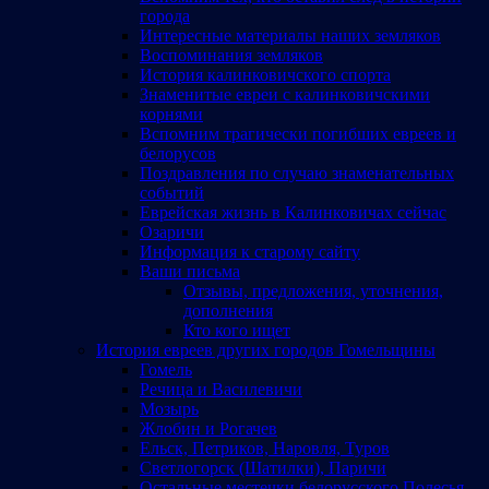
города
Интересные материалы наших земляков
Воспоминания земляков
История калинковичского спорта
Знаменитые евреи с калинковичскими
корнями
Вспомним трагически погибших евреев и
белорусов
Поздравления по случаю знаменательных
событий
Еврейская жизнь в Калинковичах сейчас
Озаричи
Информация к старому сайту
Ваши письма
Отзывы, предложения, уточнения,
дополнения
Кто кого ищет
История евреев других городов Гомельщины
Гомель
Речица и Василевичи
Мозырь
Жлобин и Рогачев
Ельск, Петриков, Наровля, Туров
Светлогорск (Шатилки), Паричи
Остальные местечки белорусского Полесья