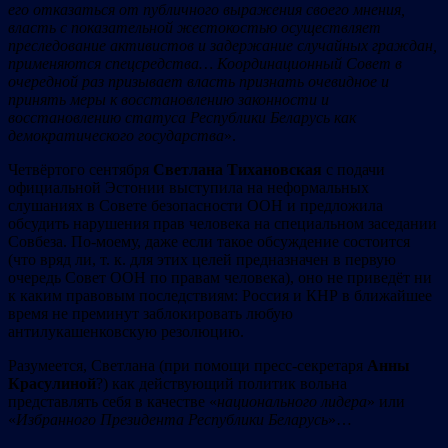
его отказаться от публичного выражения своего мнения,
власть с показательной жестокостью осуществляет
преследование активистов и задержание случайных граждан,
применяются спецсредства…
Координационный Совет в
очередной раз призывает власть признать очевидное и
принять меры к восстановлению законности и
восстановлению статуса Республики Беларусь как
демократического государства
».
Четвёртого сентября
Светлана Тихановская
с подачи
официальной Эстонии выступила на неформальных
слушаниях в Совете безопасности ООН и предложила
обсудить нарушения прав человека на специальном заседании
Совбеза. По-моему, даже если такое обсуждение состоится
(что вряд ли, т. к. для этих целей предназначен в первую
очередь Совет ООН по правам человека), оно не приведёт ни
к каким правовым последствиям: Россия и КНР в ближайшее
время не преминут заблокировать любую
антилукашенковскую резолюцию.
Разумеется, Светлана (при помощи пресс-секретаря
Анны
Красулиной
?) как действующий политик вольна
представлять себя в качестве «
национального лидера
» или
«
Избранного Президента Республики Беларусь
»…