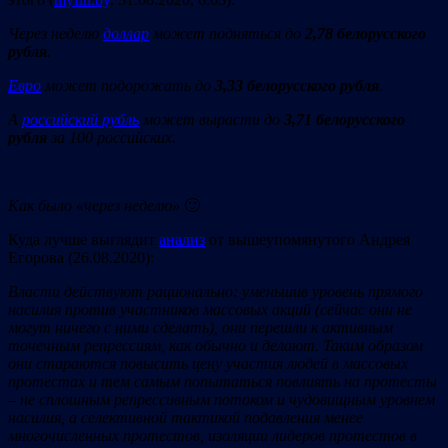
Через неделю
доллар
может подняться до
2,78 белорусского
рубля
.
Евро
может подорожать до
3,33 белорусского рубля
.
А
российский рубль
может вырасти до
3,71 белорусского
рубля
за 100 российских.
Как было «через неделю»
🙂
Куда лучше выглядит
анализ
от вышеупомянутого Андрея
Егорова (26.08.2020):
Власти действуют рационально: уменьшив уровень прямого
насилия против участников массовых акций (сейчас они не
могут ничего с ними сделать), они перешли к активным
точечным репрессиям, как обычно и делают. Таким образом
они стараются повысить цену участия людей в массовых
протестах и тем самым попытаться повлиять на протесты
– не сплошным репрессивным потоком и чудовищным уровнем
насилия, а селективной тактикой подавления менее
многочисленных протестов, изоляции лидеров протестов в