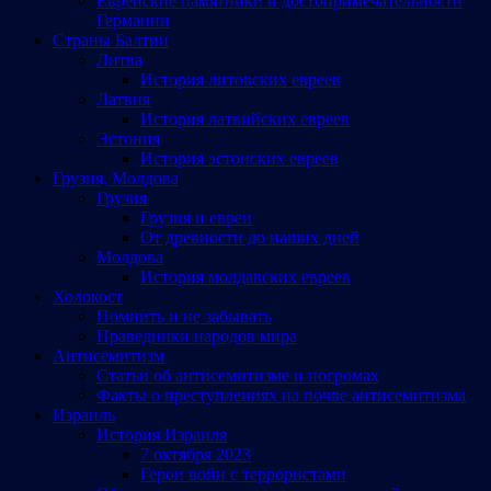
Еврейские памятники и достопримечательности
Германии
Страны Балтии
Литва
История литовских евреев
Латвия
История латвийских евреев
Эстония
История эстонских евреев
Грузия, Молдова
Грузия
Грузия и евреи
От древности до наших дней
Молдова
История молдавских евреев
Холокост
Помнить и не забывать
Праведники народов мира
Антисемитизм
Статьи об антисемитизме и погромах
Факты о преступлениях на почве антисемитизма
Израиль
История Израиля
7 октября 2023
Герои войн с террористами