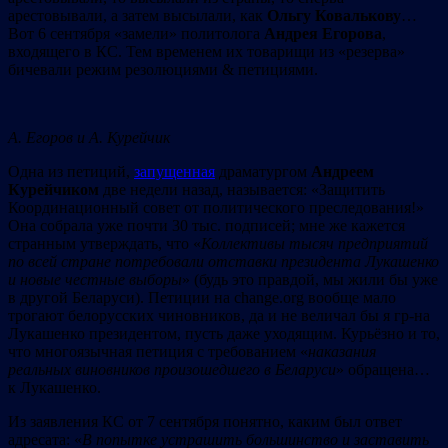
арестовывали, а затем высылали, как
Ольгу Ковалькову
…
Вот 6 сентября «замели» политолога
Андрея Егорова
,
входящего в КС. Тем временем их товарищи из «резерва»
бичевали режим резолюциями & петициями.
А. Егоров
и А. Курейчик
Одна из петиций,
запущенная
драматургом
Андреем
Курейчиком
две недели назад, называется: «Защитить
Координационный совет от политического преследования!»
Она собрала уже почти 30 тыс. подписей; мне же кажется
странным утверждать, что «
Коллективы тысяч предприятий
по всей стране потребовали отставки президента Лукашенко
и новые честные выборы
» (будь это правдой, мы жили бы уже
в другой Беларуси). Петиции на change.org вообще мало
трогают белорусских чиновников, да и не величал бы я гр-на
Лукашенко президентом, пусть даже уходящим. Курьёзно и то,
что многоязычная петиция с требованием «
наказания
реальных виновников произошедшего в Беларуси
» обращена…
к Лукашенко.
Из заявления КС от 7 сентября понятно, каким был ответ
адресата: «
В попытке устрашить большинство и заставить