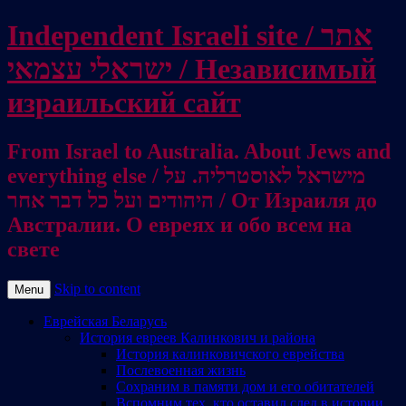
Independent Israeli site / אתר
ישראלי עצמאי / Независимый
израильский сайт
From Israel to Australia. About Jews and
everything else / מישראל לאוסטרליה. על
היהודים ועל כל דבר אחר / От Израиля до
Австралии. О евреях и обо всем на
свете
Skip to content
Menu
Еврейская Беларусь
История евреев Калинкович и района
История калинковичского еврейства
Послевоенная жизнь
Сохраним в памяти дом и его обитателей
Вспомним тех, кто оставил след в истории