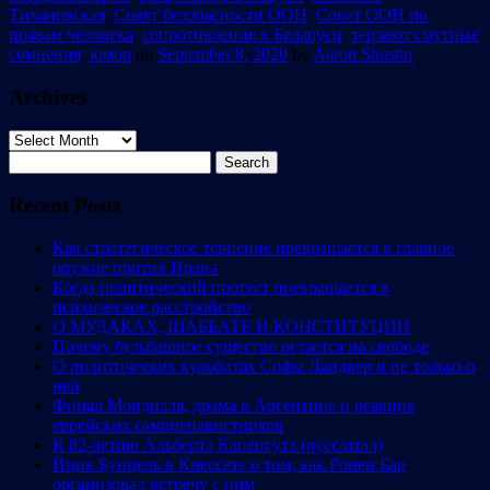
Тихановская
,
Совет безопасности ООН
,
Совет ООН по
правам человека
,
сопротивление в Беларуси
,
терзают смутные
сомнения
,
юмор
on
September 8, 2020
by
Aaron Shustin
.
Archives
Archives
Search
for:
Recent Posts
Как стратегическое терпение превращается в главное
оружие против Ирана
Когда политический протест превращается в
психическое расстройство
О МУДАКАХ, ШАББАТЕ И КОНСТИТУЦИИ
Почему бульбашное существо остается на свободе
О политических кульбитах Софы Ландвер и не только о
ней
Финал Мондиаля, драма в Аргентине и реакция
еврейских самоненавистников
К 82-летию Альберта Капенгута (русс/итал)
Ицик Бунцель в Кнессете о том, как Ронен Бар
организовал встречу с ним