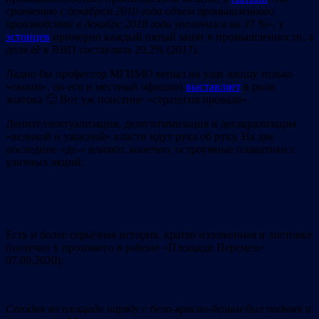
сравнению с декабрем 2010 года объём промышленного
производства в декабре 2018 года увеличился на 37
%
», у
эстонцев
примерно каждый пятый занят в промышленности, а
доля её в ВВП составляла 29,2% (2017).
Ладно бы профессор МГИМО вешал на уши лапшу только
«своим», но его и местный официоз
выставляет
в роли
знатока 🙁 Вот уж поистине «стратегия провала».
Деинтеллектуализация, делегитимизация и десакрализация
«великой и ужасной» власти идут рука об руку. На две
последние «де-» влияют, конечно, остроумные плакатики с
уличных акций:
Есть и более серьёзная история, кратко изложенная в листовке
(получил у прохожего в районе «Площади Перемен»
07.09.2020):
Сегодня на площади наряду с бело-красно-белым был поднят и