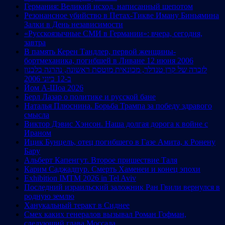
Германия: Великий исход, написанный шепотом
Резонансное убийство в Петах-Тикве Иману Биньямина
Залки в День независимости
«Русскоязычные СМИ в Германии»: вчера, сегодня,
завтра
В память Керен Тандлер, первой женщины-
бортмеханика, погибшей в Ливане 12 июня 2006
לזכרה של קרן טנדלר, מכונאית מוטסת ראשונה, נהרגה בלבנון
ב-12 ביוני 2006
Йом А-Шоа 2026
Берл Лазар о политике и русской бане
Наталья Плюснина. Борьба Трампа за победу здравого
смысла
Виктор Дэвис Хэнсон. Наша долгая дорога к войне с
Ираном
Ицик Бунцель, отец погибшего в Газе Амита, к Ронену
Бару
Альберт Капенгут. Второе пришествие Таля
Карим Саджадпур. Смерть Хаменеи и конец эпохи
Exhibition IMTM 2026 in Tel Aviv
Последний израильский заложник Ран Гвили вернулся в
родную землю
Ханукальный теракт в Сиднее
Смех каких генералов вызывал Роман Гофман,
следующий глава Моссада