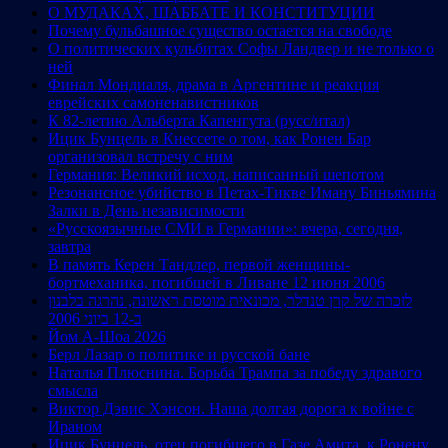
О МУДАКАХ, ШАББАТЕ И КОНСТИТУЦИИ
Почему бульбашное существо остается на свободе
О политических кульбитах Софы Ландвер и не только о
ней
Финал Мондиаля, драма в Аргентине и реакция
еврейских самоненавистников
К 82-летию Альберта Капенгута (русс/итал)
Ицик Бунцель в Кнессете о том, как Ронен Бар
организовал встречу с ним
Германия: Великий исход, написанный шепотом
Резонансное убийство в Петах-Тикве Иману Биньямина
Залки в День независимости
«Русскоязычные СМИ в Германии»: вчера, сегодня,
завтра
В память Керен Тандлер, первой женщины-
бортмеханика, погибшей в Ливане 12 июня 2006
לזכרה של קרן טנדלר, מכונאית מוטסת ראשונה, נהרגה בלבנון
ב-12 ביוני 2006
Йом А-Шоа 2026
Берл Лазар о политике и русской бане
Наталья Плюснина. Борьба Трампа за победу здравого
смысла
Виктор Дэвис Хэнсон. Наша долгая дорога к войне с
Ираном
Ицик Бунцель, отец погибшего в Газе Амита, к Ронену