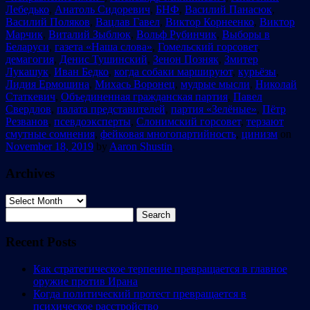
Лебедько
,
Анатоль Сидоревич
,
БНФ
,
Василий Панасюк
,
Василий Поляков
,
Вацлав Гавел
,
Виктор Корнеенко
,
Виктор
Марчик
,
Виталий Зыблюк
,
Вольф Рубинчик
,
Выборы в
Беларуси
,
газета «Наша слова»
,
Гомельский горсовет
,
демагогия
,
Денис Тушинский
,
Зенон Позняк
,
Змитер
Лукашук
,
Иван Бедко
,
когда собаки маршируют
,
курьёзы
,
Лидия Ермошина
,
Михась Воронец
,
мудрые мысли
,
Николай
Статкевич
,
Объединенная гражданская партия
,
Павел
Свердлов
,
палата представителей
,
партия «Зелёные»
,
Пётр
Резванов
,
псевдоэксперты
,
Слонимский горсовет
,
терзают
смутные сомнения
,
фейковая многопартийность
,
цинизм
on
November 18, 2019
by
Aaron Shustin
.
Archives
Archives
Search
for:
Recent Posts
Как стратегическое терпение превращается в главное
оружие против Ирана
Когда политический протест превращается в
психическое расстройство