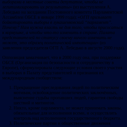
выборами в местные советы депутатов, чтобы не
легитимизировать их результаты
» (из выступления А.
Лебедько на заседании Постоянного комитета Парламентской
Ассамблеи ОБСЕ в январе 1999 года); «
О
ГП
призывает
б
ойк
от
ировать выб
оры
в лукаш
енк
овский “парламент”.
Почему? Нам
нужна власть не для того, чтобы присосаться
к кормушке, а чтобы что-то изменить в стране. Палата
пр
едста
вителей по статусу св
оему н
ичего
изменить не
мож
ет,
это образец политической импотенции
» (из
заявления председателя ОГП А. Лебедько в августе 2000 года).
Оппозиция замалчивает, что в 2000 году она, при поддержке
ОБСЕ (Организация по безопасности и сотрудничеству в
Европе), сформулировала следующие условия своего участия
в выборах в Палату представителей и признания их
международным сообществом:
Прекращение преследования людей по политическим
мотивам, освобождение политических заключённых,
выяснение судьбы пропавших людей, гарантия свободы
шествий и митингов.
Никто, кроме парламента, не может принимать законы,
обязательные для исполнения всеми, и осуществлять
контроль над исполнением государственного бюджета.
Политические партии и общественные движения