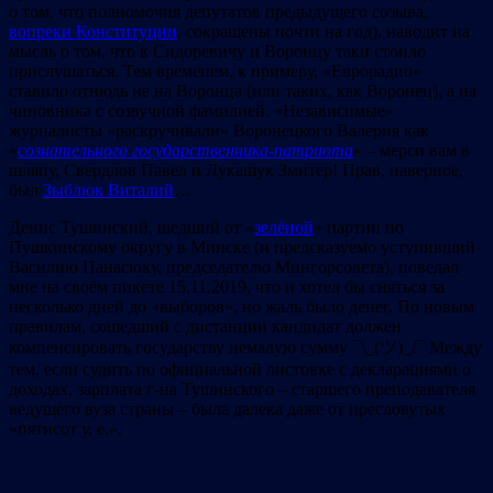
о том, что полномочия депутатов предыдущего созыва,
вопреки Конституции
, сокращены почти на год), наводит на
мысль о том, что к Сидоревичу и Воронцу таки стоило
прислушаться. Тем временем, к примеру, «Еврорадио»
ставило отнюдь не на Воронца (или таких, как Воронец), а на
чиновника c созвучной фамилией. «Независимые»
журналисты «раскручивали» Воронецкого Валерия как
«
сознательного государственника-патриота
» – мерси вам в
шляпу, Свердлов Павел и Лукашук Змитер! Прав, наверное,
был
Зыблюк Виталий
…
Денис Тушинский, шедший от «
зелёной
» партии по
Пушкинскому округу в Минске (и предсказуемо уступивший
Василию Панасюку, председателю Мингорсовета), поведал
мне на своём пикете 15.11.2019, что и хотел бы сняться за
несколько дней до «выборов», но жаль было денег. По новым
правилам, сошедший с дистанции кандидат должен
компенсировать государству немалую сумму ¯\_(ツ)_/¯ Между
тем, если судить по официальной листовке с декларациями о
доходах, зарплата г-на Тушинского – старшего преподавателя
ведущего вуза страны – была далека даже от пресловутых
«пятисот у. е.».