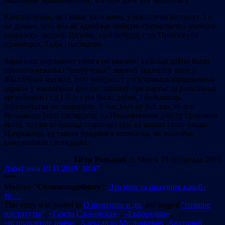
Канстытуцыя, як і шмат чаго яшчэ, у нас спячы інстытут. І я
не думаю, што яна аб’ядноўвае нейкую статыстычна значную
колькасць людзей. Вядома, калі-небудзь гэта Прыгажуня
прачнецца. Тады і паглядзім.
Зараз наш парламент нікога не хвалюе: калісьці даўно было
прынята некалькі “нязручных” законаў (кшталту змен у
Жыллёвым кодэксе, што забаранілі рэгістраваць юрыдычныя
адрасы ў жыллёвым фондзе, законаў пра партыі ці рэлігійныя
арганізацыі і г.д.) Але гэта было даўно, і большасць
насельніцтва не закранула. У нас калі не ўсё зло, то яго
большасць (калі паглядзець на Нацыянальны рэестр прававых
актаў, то і па колькасці старонак) ідзе ад іншых галін улады.
Напрыклад, ад такога ўрадавага атожылка, як жыллёва-
камунальная гаспадарка.
Пётр Рэзванаў
, г. Мінск 19 лiстапада 2019
Даба
ў
лена 19.11.2019 10:47
***
Мнение “
Солнцеподобного
“:
Это просто праздник какой-
то…
This entry was posted in
О политике и др.
and tagged
"спящие
институты"
,
«Газета Слонімская»
,
«Еврорадио»
,
«исправление имён»
,
Александр Милинкевич
,
Анатолий