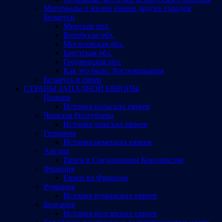
Материалы о жизни евреев других городов
Беларуси
Минская обл.
Витебская обл.
Могилевская обл.
Брестская обл.
Гродненская обл.
Как это было. Воспоминания
Беларусь и евреи
СТРАНЫ ЗАПАДНОЙ ЕВРОПЫ
Польша
История польских евреев
Чешская Республика
История чешских евреев
Германия
История немецких евреев
Англия
Евреи в Соединенном Королевстве
Франция
Евреи во Франции
Румыния
История румынских евреев
Болгария
История болгарских евреев