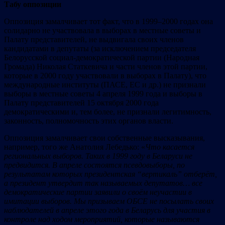
Табу
опп
оз
иц
ии
Оппозиция замалчивает тот факт, что в 1999–2000 годах она
солидарно не участвовала в выборах в местные советы и
Палату представителей, не выдвигала своих членов
кандидатами в депутаты (за исключением председателя
Белорусской социал-демократической партии (Народная
Громада) Николая Статкевича и части членов этой партии,
которые в 2000 году участвовали в выборах в Палату), что
международные институты (ПАСЕ, ЕС и др.) не признали
выборы в местные советы 4 апреля 1999 года и выборы в
Палату представителей 15 октября 2000 года
демократическими и, тем более, не признали легитимность,
законность, полномочность этих органов власти.
Оппозиция замалчивает свои собственные высказывания,
например, того же Анатолия Лебедько: «
Что касается
региональных выборов. Таких в 1999 году в Беларуси не
предвидится. В апреле состоятся псевдовыборы, по
результатам которых президентская
“верт
икаль”
отберёт,
а пр
езидент
утвердит так
называемых д
епутат
ов…
все
д
ем
ократ
ич
еские партии заявили о своём неучастии в
имитации выборов. Мы призываем ОБСЕ не посылать своих
наблюдателей в апреле этого года в Беларусь для
участия в
контроле над ходом мероприятий, которые называются