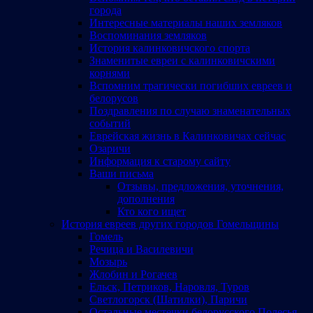
города
Интересные материалы наших земляков
Воспоминания земляков
История калинковичского спорта
Знаменитые евреи с калинковичскими
корнями
Вспомним трагически погибших евреев и
белорусов
Поздравления по случаю знаменательных
событий
Еврейская жизнь в Калинковичах сейчас
Озаричи
Информация к старому сайту
Ваши письма
Отзывы, предложения, уточнения,
дополнения
Кто кого ищет
История евреев других городов Гомельщины
Гомель
Речица и Василевичи
Мозырь
Жлобин и Рогачев
Ельск, Петриков, Наровля, Туров
Светлогорск (Шатилки), Паричи
Остальные местечки белорусского Полесья