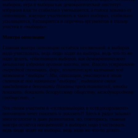
выборов, вера в выборы как демократический институт
избрания власти стабильно уменьшается, а голоса зазывал от
оппозиции, зовущие участвовать в таких выборах, стабильно
усиливаются. Расширяется и перечень аргументов в пользу
участия в «выборах».
Мантра
опп
оз
иции
Главная мантра оппозиции остаётся неизменной: в выборах
надо участвовать, ведь люди ходят на выборы, ведь что-то же
надо делать. «
Настоящих выборов, как демократического
механизма избрания органов власти, нет. Власть устраивает
очередной
спектакль, фарс, п
ол
итическую кампан
ию п
од
назва
нием “выб
оры”. Мы,
оппозиция, участвуем в этом
спектакле под названием “выб
оры”, вы
двигаем св
оих
канд
идат
ов в д
епутаты Палаты пр
едста
вителей,
чтобы
показать, доказать белорусскому обществу, международному
сообществу…
»
Что своим участием в «псевдовыборах в псевдопарламент»
оппозиция хочет показать и доказать?! Здесь в рядах зазывал
многоголосие и даже разногласия, но, повторюсь, главная
мантра остаётся неизменной: в выборах надо участвовать,
ведь люди ходят на выборы, ведь надо же что-то делать…