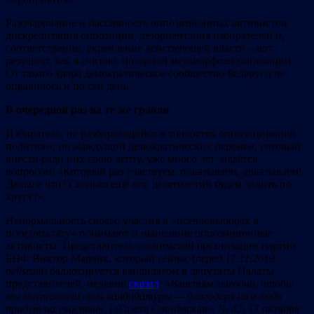
Разочарование и пассивность оппозиционных активистов,
дискредитация оппозиции, дезориентация избирателей и,
соответственно, укрепление действующей власти – вот
результат, как я считаю, позорной метаморфозы оппозиции.
От такого удара демократическое сообщество Беларуси не
оправилось и по сей день.
В очередной раз на т
е ж
е грабл
и
Избиратель, не разбирающийся в тонкостях оппозиционной
политики, но жаждущий демократических перемен, готовый
внести ради них свою лепту, уже много лет задаётся
вопросом: «Который раз участвуем, показываем, доказываем!
Дальше что? Сколько ещё лет, десятилетий будем ходить по
кругу?».
Ненормальность своего участия в «псевдовыборах в
псевдопалату» понимают и нынешние оппозиционные
активисты. Представитель слонимской организации партии
БНФ Виктор Марчик, который сейчас (
перед 17.11.2019 –
belisrael
) баллотируется кандидатом в депутаты Палаты
представителей, недавно
сказал
: «
Властям выгодно, чтобы
мы выставляли свои кандидатуры — благодаря нам люди
придут на участки
». («Газета Слонімская», № 42, 17 октября