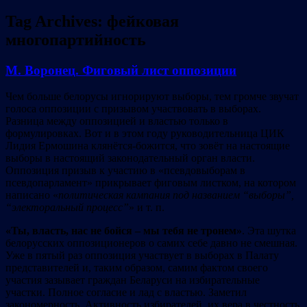
Tag Archives:
фейковая
многопартийность
М. Воронец. Фиговый лист оппозиции
Чем больше белорусы игнорируют выборы, тем громче звучат
голоса оппозиции с призывом участвовать в выборах.
Разница между оппозицией и властью только в
формулировках. Вот и в этом году руководительница ЦИК
Лидия Ермошина клянётся-божится, что зовёт на настоящие
выборы в настоящий законодательный орган власти.
Оппозиция призыв к участию в «псевдовыборам в
псевдопарламент» прикрывает фиговым листком, на котором
написано «
политическая кампания под названием
“
выборы
”
,
“
электоральный процесс
”
» и т. п.
«Ты,
власть, нас не бойся
– мы тебя не тронем
»
. Эта шутка
белорусских оппозиционеров о самих себе давно не смешная.
Уже в пятый раз оппозиция участвует в выборах в Палату
представителей и, таким образом, самим фактом своего
участия зазывает граждан Беларуси на избирательные
участки. Полное согласие и лад с властью. Заметил
закономерность. Активность избирателей, их вера в честность