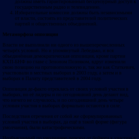
должны иметь гарантированный бесцензурный доступ к
государственным радио и телевидению.
Избирательные комиссии должны быть независимыми
от власти, состоять из представителей политических
партий и общественных объединений.
Метам
орфоза
опп
озиции
Власти не выполнили ни одного из вышеперечисленных
четырёх условий. Но и упомянутый Лебедько, и вся
объединённая демократическая оппозиция, кроме партии
КХП-БНФ во главе с Зеноном Позняком, вдруг изменили
свою позицию на противоположную и, так же как Статкевич,
участвовали в местных выборах в 2003 году, а затем и в
выборах в Палату представителей в 2004 году.
Оппозиция де-факто отреклась от своих условий участия в
выборах, но её лидеры и по сегодняшний день делают вид,
что ничего не случилось, и по сегодняшний день четыре
условия участия в выборах формально остаются в силе.
Последствия отречения от собой же сформулированных
условий участия в выборах, да ещё в такой форме (фигура
умолчания), были катастрофическими.
Необъяснимый по умолчанию переход от бойкота к участию в