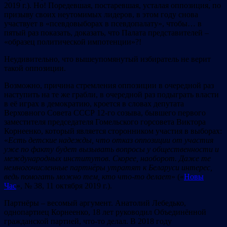
2019 г.). Но! Поредевшая, постаревшая, усталая оппозиция, по
призыву своих неутомимых лидеров, в этом году снова
участвует в «псевдовыборах в псевдопалату», чтобы… в
пятый раз показать, доказать, что Палата представителей –
«образец политической импотенции»?!
Неудивительно, что вышеупомянутый избиратель не верит
такой оппозиции.
Возможно, причина стремления оппозиции в очередной раз
наступить на те же грабли, в очередной раз подыграть власти
в её играх в демократию, кроется в словах депутата
Верховного Совета СССР 12-го созыва, бывшего первого
заместителя председателя Гомельского горсовета Виктора
Корнеенко, который является сторонником участия в выборах:
«
Е
с
ть
детские надежды, что отказ оппозиции от участия
уже по факту будет вызывать вопросы у общественности и
международных институтов.
Скорее, на
оборот.
Даже те
немногочисленные партнёры
утратят к Беларуси интерес,
ведь помогать можно тем, кто что-то делает
» («
Новы
Час
», № 38, 11 октября 2019 г.).
Партнёры – весомый аргумент. Анатолий Лебедько,
однопартиец Корнеенко, 18 лет руководил Объединённой
гражданской партией, что-то делал. В 2018 году