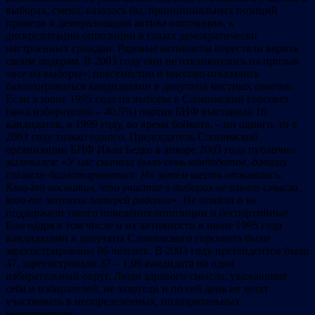
выборах, смена, казалось бы, принципиальных позиций
привели к деморализации актива оппозиции, к
дискредитации оппозиции в глазах демократически
настроенных граждан. Рядовые активисты перестали верить
своим лидерам. В 2003 году они не откликнулись на призыв
«все на выборы», повсеместно и массово отказались
баллотироваться кандидатами в депутаты местных советов.
Если в июне 1995 года на выборы в Слонимский горсовет
(явка избирателей – 40,5%) партия БНФ выставила 16
кандидатов, в 1999 году, во время бойкота, – ни одного, то в
2003 году только одного. Председатель Слонимской
организации БНФ Иван Бедко в январе 2003 года публично
жаловался: «
У нас с
начала было сем
ь канд
идат
ов,
давших
согласие бал
лотироваться.
Но затем шесть отказались.
Кто-то посчитал, что участие в выборах не имеет смысла,
кого-то запугали потерей работы
». Не поняли и не
поддержали такого поведения оппозиции и беспартийные.
Благодаря в том числе и их активности в июне 1995 года
кандидатами в депутаты Слонимского горсовета были
зарегистрированы 86 человек. В 2003 году претендентов было
47, зарегистровали 37 – 1,06 кандидата на один
избирательный округ. Люди здравого смысла, уважающие
себя и избирателей, не захотели и по сей день не хотят
участвовать в неопределённых, подозрительных
мероприятиях.