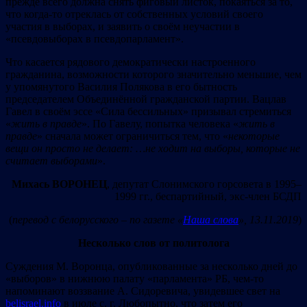
прежде всего должна снять фиговый листок, покаяться за то,
что когда-то отреклась от собственных условий своего
участия в выборах, и заявить о своём неучастии в
«псевдовыборах в псевдопарламент».
Что касается рядового демократически настроенного
гражданина, возможности которого значительно меньшие, чем
у упомянутого Василия Полякова в его бытность
председателем Объединённой гражданской партии. Вацлав
Гавел в своём эссе «Сила бессильных» призывал стремиться
«
жить в правде
». По Гавелу, попытка человека «
жить в
правде
» сначала может ограничиться тем, что «
некоторые
вещи он просто не делает: …не ходит на выборы, которые не
считает выборами
».
М
и
хась В
ОРО
НЕЦ
, депутат Слонимского горсовета в 1995–
1999 гг., беспартийный, экс-член БСДП
(
перевод с белорусского – по газете «
Наша слова
»,
13.11.2019
)
Несколько слов от политолога
Суждения М. Воронца, опубликованные за несколько дней до
«выборов» в нижнюю палату «парламента» РБ, чем-то
напоминают воззвание А. Сидоревича, увидевшее свет на
belisrael.info
в июле с. г. Любопытно, что затем его