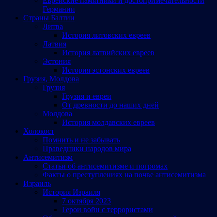
Еврейские памятники и достопримечательности
Германии
Страны Балтии
Литва
История литовских евреев
Латвия
История латвийских евреев
Эстония
История эстонских евреев
Грузия, Молдова
Грузия
Грузия и евреи
От древности до наших дней
Молдова
История молдавских евреев
Холокост
Помнить и не забывать
Праведники народов мира
Антисемитизм
Статьи об антисемитизме и погромах
Факты о преступлениях на почве антисемитизма
Израиль
История Израиля
7 октября 2023
Герои войн с террористами