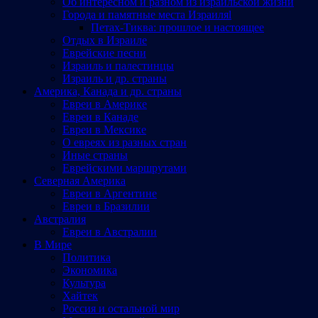
Об интересном и разном из израильской жизни
Города и памятные места Израиляl
Петах-Тиква: прошлое и настоящее
Отдых в Израиле
Еврейские песни
Израиль и палестинцы
Израиль и др. страны
Америка, Канада и др. страны
Евреи в Америке
Евреи в Канаде
Евреи в Мексике
О евреях из разных стран
Иные страны
Еврейскими маршрутами
Северная Америка
Евреи в Аргентине
Евреи в Бразилии
Австралия
Евреи в Австралии
В Мире
Политика
Экономика
Культура
Хайтек
Россия и остальной мир