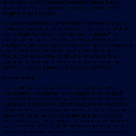
председателем ОГП выбрали Василия Полякова. Вскоре
немногочисленные партнёры утратили к партии интерес.
Поляков подал в отставку.
Должен повторить свои слова пятнадцатилетней давности,
сказанные накануне выборов в Палату представителей 2004
года: «
Объяснение вроде
“
надо ж
е что-то делать” не
вы
держивает кр
итики.
Во-первых, нельзя даже что-то
стоящее делать любой ценой, более того – ценой девальвации
своих принципов и репутации. Во-вторых, лучше ничего не
делать, если невозможно делать то, что нужно. Ведь где
гарантия, что от этого «чего-то» не будет ещё большего
вреда
» («Газета Слонімская», № 11, 11 марта 2004 г.).
Ж
ить
в пра
вде
Второе десятилетие белорусская оппозиция «участвует»,
«показывает», «доказывает» и, как видно по всё большей
активности нынешних зазывал, собирается и дальше этим
заниматься. Оппозиция не ставит перед собой и обществом
задачу свергнуть существующий режим, чтобы затем провести
демократические выборы. Не призываю к насилию. Есть
способы, методы, формы мирного давления на власть. Этим
надо заниматься. Нынешняя белорусская оппозиция, если она
хочет и впредь называть себя и белорусской, и оппозицией,