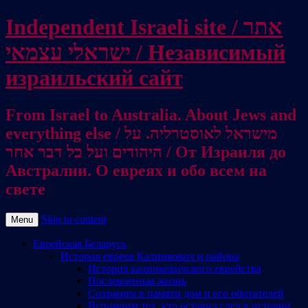
Independent Israeli site / אתר
ישראלי עצמאי / Независимый
израильский сайт
From Israel to Australia. About Jews and
everything else / מישראל לאוסטרליה. על
היהודים ועל כל דבר אחר / От Израиля до
Австралии. О евреях и обо всем на
свете
Skip to content
Menu
Еврейская Беларусь
История евреев Калинкович и района
История калинковичского еврейства
Послевоенная жизнь
Сохраним в памяти дом и его обитателей
Вспомним тех, кто оставил след в истории