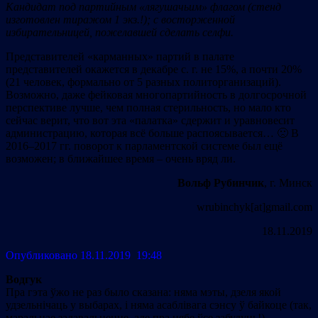
Кандидат под партийным «лягушачьим» флагом (стенд
изготовлен тиражом 1 экз.!); с восторженной
избирательницей, пожелавшей сделать селфи.
Представителей «карманных» партий в палате
представителей окажется в декабре с. г. не 15%, а почти 20%
(21 человек, формально от 5 разных политорганизаций).
Возможно, даже фейковая многопартийность в долгосрочной
перспективе лучше, чем полная стерильность, но мало кто
сейчас верит, что вот эта «палатка» сдержит и уравновесит
администрацию, которая всё больше распоясывается… 🙁 В
2016–2017 гг. поворот к парламентской системе был ещё
возможен; в ближайшее время – очень вряд ли.
Вольф Рубинчик
, г. Минск
wrubinchyk[at]gmail.com
18.11.2019
Опубликовано 18.11.2019 19:48
Водгук
Пра гэта ўжо не раз было сказана: няма мэты, дзеля якой
удзельнічаць у выбарах, і няма асаблівага сэнсу ў байкоце (так,
маральнае задавальненне, але пра цябе ўсе забудуць!).