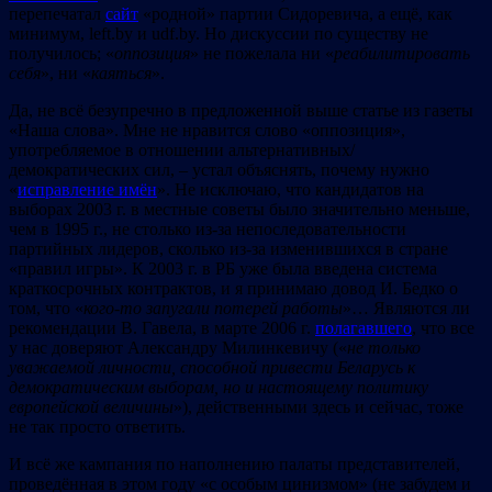
перепечатал
сайт
«родной» партии Сидоревича, а ещё, как
минимум, left.by и udf.by. Но дискуссии по существу не
получилось; «
оппозиция
» не пожелала ни «
реабилитировать
себя
», ни «
каяться
».
Да, не всё безупречно в предложенной выше статье из газеты
«Наша слова». Мне не нравится слово «оппозиция»,
употребляемое в отношении альтернативных/
демократических сил, – устал объяснять, почему нужно
«
исправление имён
». Не исключаю, что кандидатов на
выборах 2003 г. в местные советы было значительно меньше,
чем в 1995 г., не столько из-за непоследовательности
партийных лидеров, сколько из-за изменившихся в стране
«правил игры». К 2003 г. в РБ уже была введена система
краткосрочных контрактов, и я принимаю довод И. Бедко о
том, что «
кого-то запугали потерей работы
»… Являются ли
рекомендации В. Гавела, в марте 2006 г.
полагавшего
, что все
у нас доверяют Александру Милинкевичу («
не только
уважаемой личности, способной привести Беларусь к
демократическим выборам, но и настоящему политику
европейской величины
»), действенными здесь и сейчас, тоже
не так просто ответить.
И всё же кампания по наполнению палаты представителей,
проведённая в этом году «с особым цинизмом» (не забудем и