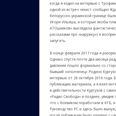
когда я ездил на интервью с Трофим
одной из встреч чекист сообщил Жда
белорусско-украинской границе был
Игоря Ильяша, и которые якобы план
АТОшников» выглядела фантастическ
рассказами про «наружку») я воспри
запугать.
В конце февраля 2017 года я разорв
Однако спустя почти два месяца ред
давление пошло формально со сторо
бывший «ополченец» Родион Кургузо
интервью от 26 октября 2016 года. Б
публикацию материала, а я взял ин
в действительности Кургузов с само
«Радио Свобода» и позднее, увидев 
что с боевиком поработали в КГБ, и
Руководство РС и здесь было вынужд
после публикации было удалено с са