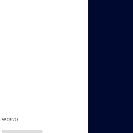
ИДИШ
СТАЛЬНОЙ МИР
ЕВРЕЙСКИЕ ПРИТЧИ
НЫЙ ТЕРРОРИЗМ
ОНИ ОСТАВИЛИ СВОЙ СЛЕД В
ИСТОРИИ
ИНТЕРЕСНЫЕ СУДЬБЫ
ЕВРЕЙСКОЕ
КОЛЛЕКЦИОНИРОВАНИЕ:
ФИЛАТЕЛИЯ, ЗНАЧКИ И ДР.
МАТЕРИАЛЫ НА РАЗНЫЕ ТЕМЫ
ГЕНЕАЛОГИЯ И ПОИСКИ КОРНЕЙ
ARCHIVES
Archives