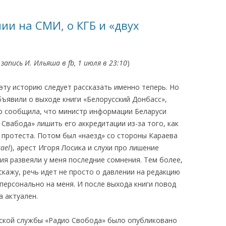
КАЯ ЖИЗНЬ В
ии на СМИ, о КГБ и «двух
ОВИЧАХ СЕЙЧАС
ЧИ
запись И. Ильяша в fb,
1 июля в 23:10
)
АЦИЯ К СТАРОМУ
 эту историю следует рассказать именно теперь. Но
объявили о выходе книги «Белорусский Донбасс»,
ИСЬМА
ОТЗЫВЫ, ПРЕДЛОЖЕНИЯ,
р сообщила, что министр информации Беларуси
УТОЧНЕНИЯ, ДОПОЛНЕНИЯ
Свабода» лишить его аккредитации из-за того, как
 протеста. Потом был «наезд» со стороны Караева
КТО КОГО ИЩЕТ
ael
), арест Игоря Лосика и слухи про лишение
ия развеяли у меня последние сомнения. Тем более,
скажу, речь идет не просто о давлении на редакцию
персонально на меня. И после выхода книги повод
а актуален.
усской службы «Радио Свобода» было опубликовано