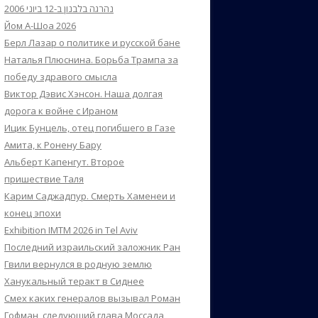
נהרגה בלבנון ב-12 ביוני 2006
Йом А-Шоа 2026
Берл Лазар о политике и русской бане
Наталья Плюснина. Борьба Трампа за
победу здравого смысла
Виктор Дэвис Хэнсон. Наша долгая
дорога к войне с Ираном
Ицик Бунцель, отец погибшего в Газе
Амита, к Ронену Бару
Альберт Капенгут. Второе
пришествие Таля
Карим Саджадпур. Смерть Хаменеи и
конец эпохи
Exhibition IMTM 2026 in Tel Aviv
Последний израильский заложник Ран
Гвили вернулся в родную землю
Ханукальный теракт в Сиднее
Смех каких генералов вызывал Роман
Гофман, следующий глава Моссада