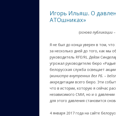
ЕВРЕЙС
Игорь Ильяш. О давлен
КАЛИНК
АТОшниках»
ОЗАРИ
(
основа публикации – 
ИНФОРМ
САЙТУ
Я не был до конца уверен в том, что
за несколько дней до того, как мы 
ВАШИ П
руководитель RFE/RL Дейзи Синдела
угрожал руководителю бюро «Радыё 
белорусская служба освещает акции
(
министра внутренних дел РБ. – belisr
аккредитации всего бюро. Эти событ
что в истории, которую я сейчас рас
независимого СМИ, но и о давлении 
для этого давления становится снов
4 января 2017 года на сайте белор