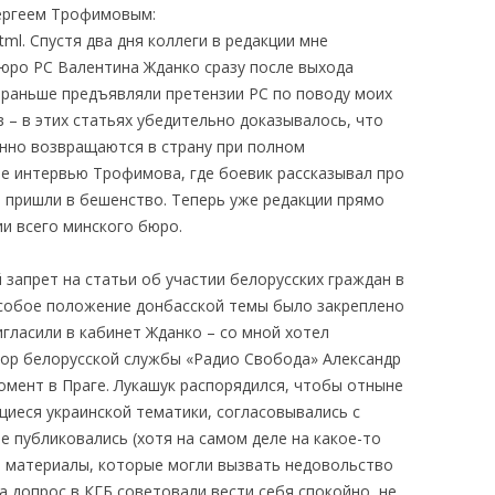
ергеем Трофимовым:
tml. Спустя два дня коллеги в редакции мне
юро РС Валентина Жданко сразу после выхода
и раньше предъявляли претензии РС по поводу моих
 – в этих статьях убедительно доказывалось, что
нно возвращаются в страну при полном
ле интервью Трофимова, где боевик рассказывал про
о, пришли в бешенство. Теперь уже редакции прямо
и всего минского бюро.
запрет на статьи об участии белорусских граждан в
особое положение донбасской темы было закреплено
игласили в кабинет Жданко – со мной хотел
тор белорусской службы «Радио Свобода» Александр
омент в Праге. Лукашук распорядился, чтобы отныне
щиеся украинской тематики, согласовывались с
не публиковались (хотя на самом деле на какое-то
 материалы, которые могли вызвать недовольство
на допрос в КГБ советовали вести себя спокойно, не