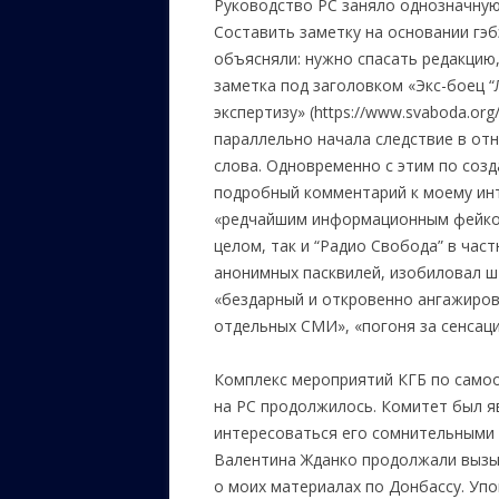
Руководство РС заняло однозначную
Составить заметку на основании гэ
объясняли: нужно спасать редакцию,
заметка под заголовком «Экс-боец 
экспертизу» (https://www.svaboda.or
параллельно начала следствие в отн
слова. Одновременно с этим по соз
подробный комментарий к моему ин
«редчайшим информационным фейком
целом, так и “Радио Свобода” в час
анонимных пасквилей, изобиловал ш
«бездарный и откровенно ангажиров
отдельных СМИ», «погоня за сенсацие
Комплекс мероприятий КГБ по самоо
на РС продолжилось. Комитет был я
интересоваться его сомнительными 
Валентина Жданко продолжали вызыв
о моих материалах по Донбассу. Упо