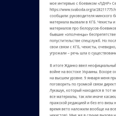
мое интервью с боевиком «ЛДНР» С
https://www.svaboda.org/a/28211775.h
сообщили: руководителя минского б
материала вызвали в КГБ. Чекисты 
материалов про белорусов-боевиков
бывшие «ополченцы» беспрепятстве
попустительстве спецслужб. Но пос
свои связи с КГБ, чекисты, очевидн
угрожали – речь шла о существовани
В итоге Жданко ввел неофициальный 
войне на востоке Украины. Вскоре 
на высшем уровне. 9 января меня пр
поговорить по громкой связи дирек
Лукашук, который находился в тот м
все материалы, так или иначе касаю
пражской редакцией и без его визы 
время вето наложили вообще на все
чекистов). Мне же в случае вызова 