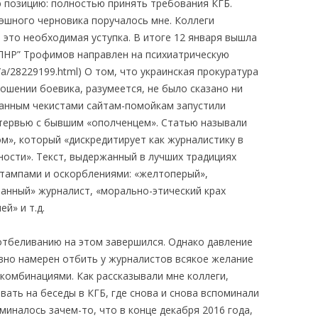
 позицию: полностью принять требования КГБ.
бэшного черновика поручалось мне. Коллеги
 это необходимая уступка. В итоге 12 января вышла
“ЛНР” Трофимов направлен на психиатрическую
g/a/28229199.html) О том, что украинская прокуратура
ошении боевика, разумеется, не было сказано ни
данным чекистами сайтам-помойкам запустили
тервью с бывшим «ополченцем». Статью называли
», который «дискредитирует как журналистику в
тности». Текст, выдержанный в лучших традициях
тампами и оскорблениями: «желтоперый»,
анный» журналист, «морально-этический крах
й» и т.д.
тбеливанию на этом завершился. Однако давление
вно намерен отбить у журналистов всякое желание
комбинациями. Как рассказывали мне коллеги,
ать на беседы в КГБ, где снова и снова вспоминали
миналось зачем-то, что в конце декабря 2016 года,