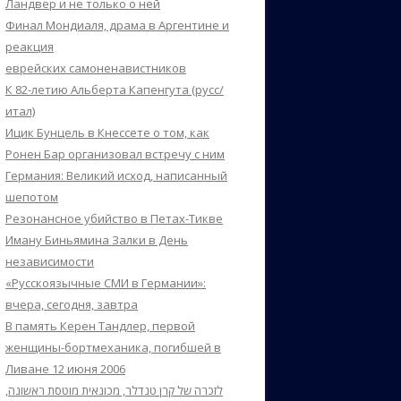
Ландвер и не только о ней
Финал Мондиаля, драма в Аргентине и
реакция
еврейских самоненавистников
К 82-летию Альберта Капенгута (русс/
итал)
Ицик Бунцель в Кнессете о том, как
Ронен Бар организовал встречу с ним
Германия: Великий исход, написанный
шепотом
Резонансное убийство в Петах-Тикве
Иману Биньямина Залки в День
независимости
«Русскоязычные СМИ в Германии»:
вчера, сегодня, завтра
В память Керен Тандлер, первой
женщины-бортмеханика, погибшей в
Ливане 12 июня 2006
לזכרה של קרן טנדלר, מכונאית מוטסת ראשונה,