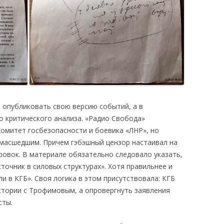
 опубликовать свою версию событий, а в
о критического анализа. «Радио Свобода»
Комитет госбезопасности и боевика «ЛНР», но
масшедшим. Причем гэбэшный цензор настаивал на
овок. В материале обязательно следовало указать,
очник в силовых структурах». Хотя правильнее и
и в КГБ». Своя логика в этом присутствовала: КГБ
стории с Трофимовым, а опровергнуть заявления
сты.