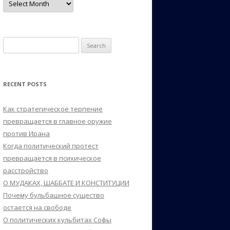
Search
for:
RECENT POSTS
Как стратегическое терпение
превращается в главное оружие
против Ирана
Когда политический протест
превращается в психическое
расстройство
О МУДАКАХ, ШАББАТЕ И КОНСТИТУЦИИ
Почему бульбашное существо
остается на свободе
О политических кульбитах Софы