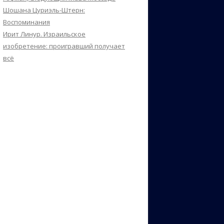
Шошана Цуриэль-Штерн:
Воспоминания
Ирит Линур. Израильское
изобретение: проигравший получает
всё