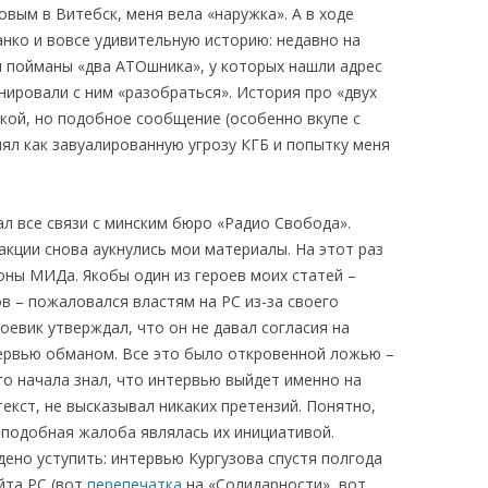
овым в Витебск, меня вела «наружка». А в ходе
нко и вовсе удивительную историю: недавно на
и пойманы «два АТОшника», у которых нашли адрес
ировали с ним «разобраться». История про «двух
ой, но подобное сообщение (особенно вкупе с
нял как завуалированную угрозу КГБ и попытку меня
ал все связи с минским бюро «Радио Свобода».
акции снова аукнулись мои материалы. На этот раз
ны МИДа. Якобы один из героев моих статей –
в – пожаловался властям на РС из-за своего
оевик утверждал, что он не давал согласия на
тервью обманом. Все это было откровенной ложью –
го начала знал, что интервью выйдет именно на
текст, не высказывал никаких претензий. Понятно,
 подобная жалоба являлась их инициативой.
ено уступить: интервью Кургузова спустя полгода
йта РС (вот
перепечатка
на «Солидарности», вот