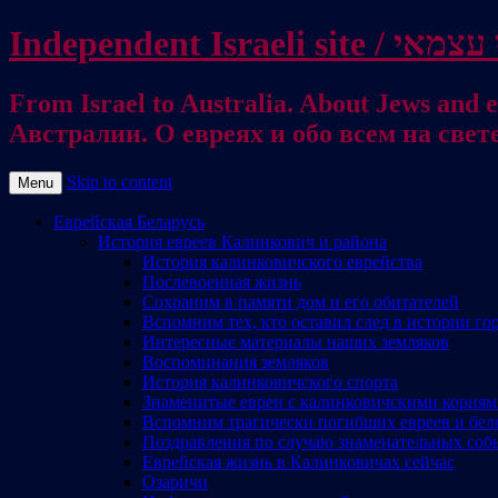
From Israel to Australia. About Jews and everything else / . על היהודים ועל כל דבר אחר
Австралии. О евреях и обо всем на свет
Skip to content
Menu
Еврейская Беларусь
История евреев Калинкович и района
История калинковичского еврейства
Послевоенная жизнь
Сохраним в памяти дом и его обитателей
Вспомним тех, кто оставил след в истории го
Интересные материалы наших земляков
Воспоминания земляков
История калинковичского спорта
Знаменитые евреи с калинковичскими корня
Вспомним трагически погибших евреев и бел
Поздравления по случаю знаменательных соб
Еврейская жизнь в Калинковичах сейчас
Озаричи