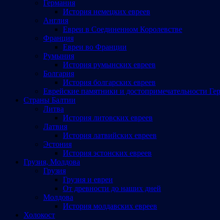
Германия
История немецких евреев
Англия
Евреи в Соединенном Королевстве
Франция
Евреи во Франции
Румыния
История румынских евреев
Болгария
История болгарских евреев
Еврейские памятники и достопримечательности Ге
Страны Балтии
Литва
История литовских евреев
Латвия
История латвийских евреев
Эстония
История эстонских евреев
Грузия, Молдова
Грузия
Грузия и евреи
От древности до наших дней
Молдова
История молдавских евреев
Холокост