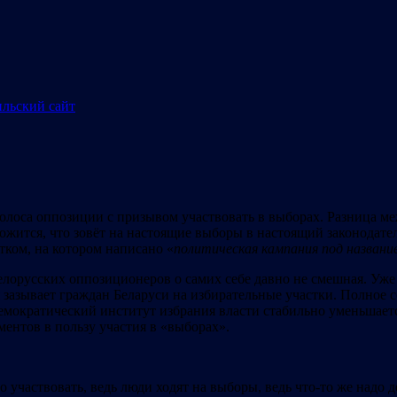
олоса оппозиции с призывом участвовать в выборах. Разница ме
жится, что зовёт на настоящие выборы в настоящий законодате
ком, на котором написано «
политическая кампания под назван
белорусских оппозиционеров о самих себе давно не смешная. Уже
 зазывает граждан Беларуси на избирательные участки. Полное с
демократический институт избрания власти стабильно уменьшаетс
ментов в пользу участия в «выборах».
 участвовать, ведь люди ходят на выборы, ведь что-то же надо де