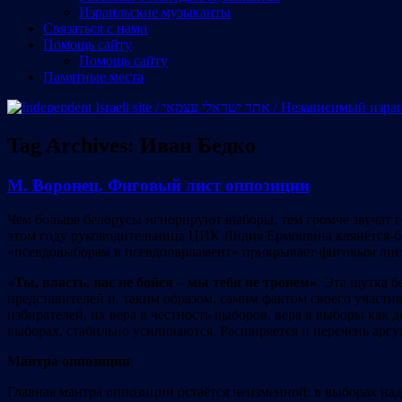
Израильские музыканты
Cвязаться с нами
Помощь сайту
Помощь сайту
Памятные места
Tag Archives:
Иван Бедко
М. Воронец. Фиговый лист оппозиции
Чем больше белорусы игнорируют выборы, тем громче звучат г
этом году руководительница ЦИК Лидия Ермошина клянётся-бо
«псевдовыборам в псевдопарламент» прикрывает фиговым лист
«Ты,
власть, нас не бойся
– мы тебя не тронем
»
. Эта шутка 
представителей и, таким образом, самим фактом своего участия
избирателей, их вера в честность выборов, вера в выборы как 
выборах, стабильно усиливаются. Расширяется и перечень аргу
Мантра
опп
оз
иции
Главная мантра оппозиции остаётся неизменной: в выборах надо