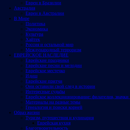
Евреи в Бразилии
Австралия
Евреи в Австралии
В Мире
Политика
Экономика
Культура
Хайтек
Россия и остальной мир
Международный терроризм
ЕВРЕЙСКОЕ НАСЛЕДИЕ
Еврейские праздники
Еврейские песни и мелодии
Еврейское местечко
Идиш
Еврейские притчи
Они оставили свой след в истории
Интересные судьбы
Еврейское коллекционирование: филателия, значки 
Материалы на разные темы
Генеалогия и поиски корней
Образ жизни
Туризм, путешествия и кулинария
Еврейская кухня
Благотворительность