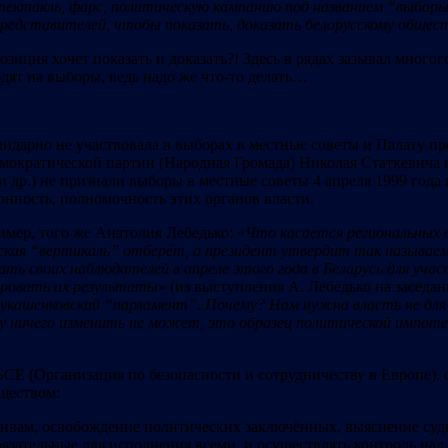
пектакль, фарс, п
ол
итическую кампан
ию п
од назва
нием “выб
оры
р
едста
вителей,
чтобы показать, доказать белорусскому обще
иция хочет показать и доказать?! Здесь в рядах зазывал многого
одят на выборы, ведь надо же что-то делать…
олидарно не участвовала в выборах в местные советы и Палату п
мократической партии (Народная Громада) Николая Статкевича и 
др.) не признали выборы в местные советы 4 апреля 1999 года 
онность, полномочность этих органов власти.
мер, того же Анатолия Лебедько: «
Что касается региональных вы
ская
“верт
икаль”
отберёт, а пр
езидент
утвердит так
называе
ь своих наблюдателей в апреле этого года в Беларусь для
учас
ировать их результаты
» (из выступления А. Лебедько на засед
лукаш
енк
овский “парламент”.
Почему? Нам
нужна власть не для
у н
ичего
изменить не мож
ет,
это образец политической импот
БСЕ (Организация по безопасности и сотрудничеству в Европе),
ществом:
ивам, освобождение политических заключённых, выяснение суд
бязательные для исполнения всеми, и осуществлять контроль на