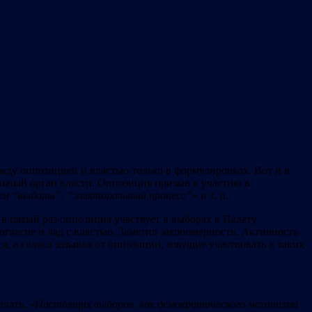
жду оппозицией и властью только в формулировках. Вот и в
льный орган власти. Оппозиция призыв к участию в
ием
“
выборы
”
,
“
электоральный процесс
”
» и т. п.
 в пятый раз оппозиция участвует в выборах в Палату
огласие и лад с властью. Заметил закономерность. Активность
я, а голоса зазывал от оппозиции, зовущие участвовать в таких
лать. «
Настоящих выборов, как демократического механизма