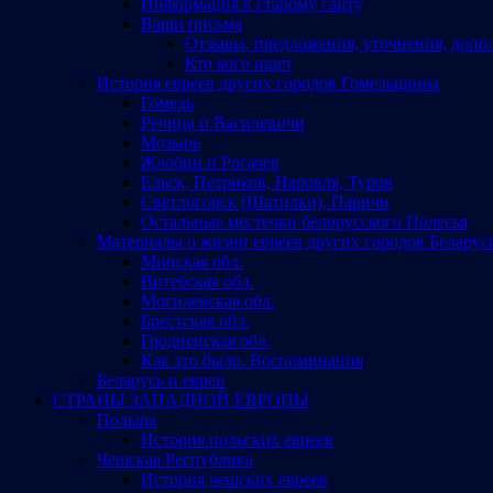
Информация к старому сайту
Ваши письма
Отзывы, предложения, уточнения, допо
Кто кого ищет
История евреев других городов Гомельщины
Гомель
Речица и Василевичи
Мозырь
Жлобин и Рогачев
Ельск, Петриков, Наровля, Туров
Светлогорск (Шатилки), Паричи
Остальные местечки белорусского Полесья
Материалы о жизни евреев других городов Беларус
Минская обл.
Витебская обл.
Могилевская обл.
Брестская обл.
Гродненская обл.
Как это было. Воспоминания
Беларусь и евреи
СТРАНЫ ЗАПАДНОЙ ЕВРОПЫ
Польша
История польских евреев
Чешская Республика
История чешских евреев