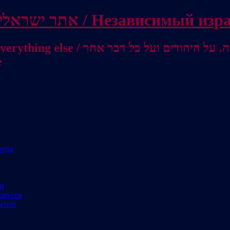
Independent Israeli site / אתר ישראלי עצמאי 
מישראל לאוסטרליה / От Израиля до
е
рода
ми
орусов
ытий