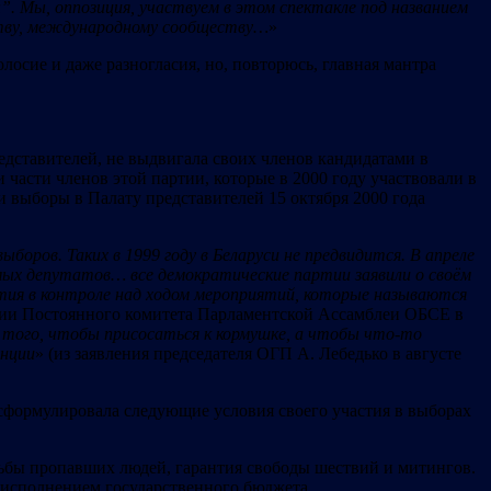
”. Мы,
оппозиция, участвуем в этом спектакле под названием
ству, международному сообществу…
»
лосие и даже разногласия, но, повторюсь, главная мантра
редставителей, не выдвигала своих членов кандидатами в
части членов этой партии, которые в 2000 году участвовали в
и выборы в Палату представителей 15 октября 2000 года
боров. Таких в 1999 году в Беларуси не предвидится. В апреле
мых д
епутат
ов…
все д
ем
ократ
ич
еские партии заявили о своём
тия в контроле над ходом мероприятий, которые называются
ании Постоянного комитета Парламентской Ассамблеи ОБСЕ в
 того, чтобы присосаться к кормушке, а чтобы что-то
енции
» (из заявления председателя ОГП А. Лебедько в августе
 сформулировала следующие условия своего участия в выборах
ьбы пропавших людей, гарантия свободы шествий и митингов.
д исполнением государственного бюджета.