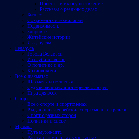
Проекты и их осуществление
Рассказы о реальных делах
Бизнес
Современные технологии
Недвижимость
Здоровье
Житейские истории
И о другом
Беларусь
Города Беларуси
Из глубины веков
О политике и др.
Калинковичи
Все о шахматах
Шахматы и политика
Судьбы великих и интересных людей
Игра для всех
Спорт
Все о спорте и спортсменах
Выдающиеся еврейские спортсмены и тренеры
Спорт с разных сторон
Политика и спорт
Музыка
Путь музыканта
Рассказы о молодых музыкантах