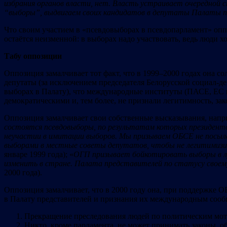
избрания органов власти, нет. Власть устраивает очередной
с
“выб
оры”, вы
двигаем св
оих канд
идат
ов в д
епутаты Палаты п
Что своим участием в «псевдовыборах в псевдопарламент» оппоз
остаётся неизменной: в выборах надо участвовать, ведь люди х
Табу
опп
оз
иц
ии
Оппозиция замалчивает тот факт, что в 1999–2000 годах она с
депутаты (за исключением председателя Белорусской социал-де
выборах в Палату), что международные институты (ПАСЕ, ЕС и 
демократическими и, тем более, не признали легитимность, зак
Оппозиция замалчивает свои собственные высказывания, напри
состоятся псевдовыборы, по результатам которых президент
неучастии в имитации выборов. Мы призываем ОБСЕ не посылат
выборами в местные советы депутатов, чтобы не легитимиз
январе 1999 года); «
О
ГП
призывает б
ойк
от
ировать выб
оры
в 
изменить в стране. Палата пр
едста
вителей по статусу св
оем
2000 года).
Оппозиция замалчивает, что в 2000 году она, при поддержке О
в Палату представителей и признания их международным сооб
Прекращение преследования людей по политическим мот
Никто, кроме парламента, не может принимать законы, о