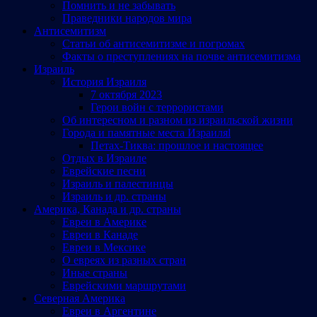
Помнить и не забывать
Праведники народов мира
Антисемитизм
Статьи об антисемитизме и погромах
Факты о преступлениях на почве антисемитизма
Израиль
История Израиля
7 октября 2023
Герои войн с террористами
Об интересном и разном из израильской жизни
Города и памятные места Израиляl
Петах-Тиква: прошлое и настоящее
Отдых в Израиле
Еврейские песни
Израиль и палестинцы
Израиль и др. страны
Америка, Канада и др. страны
Евреи в Америке
Евреи в Канаде
Евреи в Мексике
О евреях из разных стран
Иные страны
Еврейскими маршрутами
Северная Америка
Евреи в Аргентине