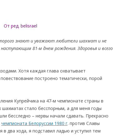
israel
оторого знают и уважают любители шахмат и не
 с наступающим 81-м днем рождения
.
Здоровья и всего
зодами. Хотя каждая глава охватывает
 повествование построено тематически, порой
ления Купрейчика на 47-м чемпионате страны в
х шахматах стало бесспорным, а для меня годы
ли бесследно – нервы начали сдавать. Прекрасно
ю
чемпионата Белоруссии 1980 г
. против Славы
 в два хода, я подставил ладью и уступил тем