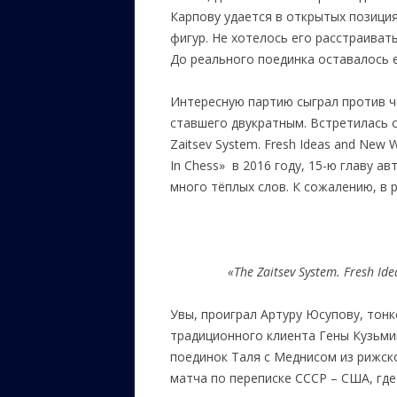
Карпову удается в открытых позици
фигур. Не хотелось его расстраивать
До реального поединка оставалось е
Интересную партию сыграл против ч
ставшего двукратным. Встретилась с
Zaitsev System. Fresh Ideas and New
In Chess» в 2016 году, 15-ю главу ав
много тёплых слов. К сожалению, в р
«
The Zaitsev System.
Fresh Ide
Увы, проиграл Артуру Юсупову, тонк
традиционного клиента Гены Кузьми
поединок Таля с Меднисом из рижск
матча по переписке СССР – США, гд