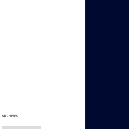
ИДИШ
СТАЛЬНОЙ МИР
ЕВРЕЙСКИЕ ПРИТЧИ
НЫЙ ТЕРРОРИЗМ
ОНИ ОСТАВИЛИ СВОЙ СЛЕД В
ИСТОРИИ
ИНТЕРЕСНЫЕ СУДЬБЫ
ЕВРЕЙСКОЕ
КОЛЛЕКЦИОНИРОВАНИЕ:
ФИЛАТЕЛИЯ, ЗНАЧКИ И ДР.
МАТЕРИАЛЫ НА РАЗНЫЕ ТЕМЫ
ГЕНЕАЛОГИЯ И ПОИСКИ КОРНЕЙ
ARCHIVES
Archives