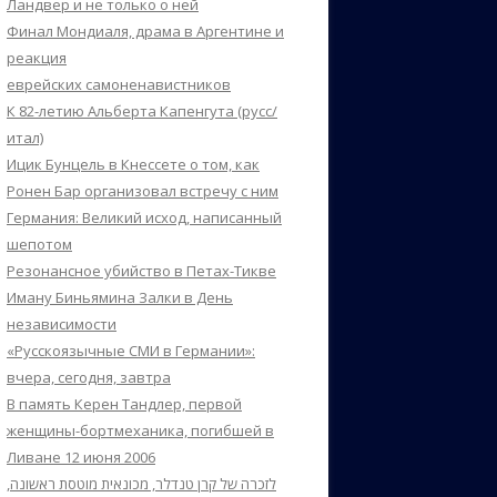
Ландвер и не только о ней
Финал Мондиаля, драма в Аргентине и
реакция
еврейских самоненавистников
К 82-летию Альберта Капенгута (русс/
итал)
Ицик Бунцель в Кнессете о том, как
Ронен Бар организовал встречу с ним
Германия: Великий исход, написанный
шепотом
Резонансное убийство в Петах-Тикве
Иману Биньямина Залки в День
независимости
«Русскоязычные СМИ в Германии»:
вчера, сегодня, завтра
В память Керен Тандлер, первой
женщины-бортмеханика, погибшей в
Ливане 12 июня 2006
לזכרה של קרן טנדלר, מכונאית מוטסת ראשונה,