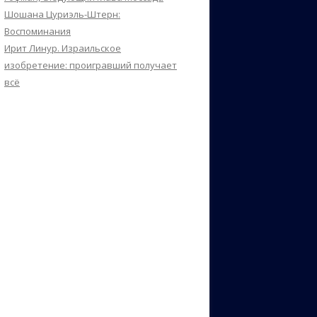
Шошана Цуриэль-Штерн:
Воспоминания
Ирит Линур. Израильское
изобретение: проигравший получает
всё