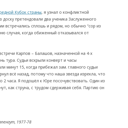
редной Кубок страны
, я узнал о конфликтной
вую доску претендовали два ученика Заслуженного
ции встречались сплошь и рядом, но обычно “сор из
мню случая, когда обиженный отказывался от
стречи Карпов – Балашов, назначенной на 4-х
нь тура. Судьи вскрыли конверт и часы
и минут 15, когда прибежал зам. главного судьи
нул всё назад, потому что наша звезда изрекла, что
ко 2 часа. Я подошёл к Юре посочувствовать. Один из
ут, как струна, с трудом сдерживая себя. Партию он
1977-78