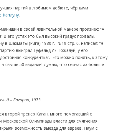
 лучших партий в любимом дебюте, чёрными
е Каплуну
.
оманишин в своей язвительной манере произнёс: “А
” В его устах это был высокий градус похвалы.
 в Шахматы (Рига) 1980 г. №19 стр. 6, написал: “Я
партию выиграл Гуфельд ?!? Пожалуй, у его
достойная конкурентка”. Его можно понять, к этому
 в свыше 50 изданий! Думаю, что сейчас их больше
ельд – Багиров, 1973
ся второй тренер Каган, много помогавший с
ии Московской Олимпиады власти для смягчения
крыли возможность выезда для евреев, Наум с