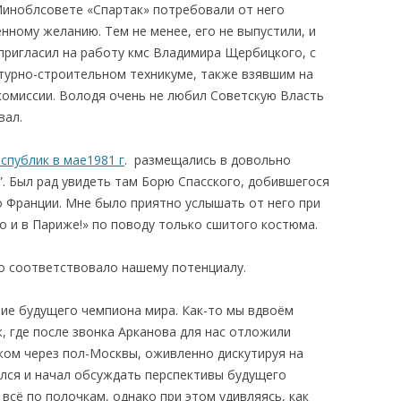
Миноблсовете «Спартак» потребовали от него
нному желанию. Тем не менее, его не выпустили, и
Я пригласил на работу кмс Владимира Щербицкого, с
ктурно-строительном техникуме, также взявшим на
комиссии. Володя очень не любил Советскую Власть
вал.
спублик в мае1981 г
. размещались в довольно
. Был рад увидеть там Борю Спасского, добившегося
о Франции. Мне было приятно услышать от него при
но и в Париже!» по поводу только сшитого костюма.
о соответствовало нашему потенциалу.
ие будущего чемпиона мира. Как-то мы вдвоём
, где после звонка Арканова для нас отложили
ком через пол-Москвы, оживленно дискутируя на
ался и начал обсуждать перспективы будущего
всё по полочкам, однако при этом удивляясь, как