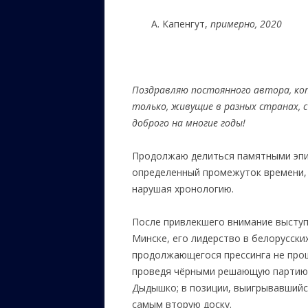
А. Капенгут,
примерно, 2020
От ред. bel
Поздравляю постоянного автора, к
только, живущие в разных странах,
доброго на многие годы!
Продолжаю делиться памятными эпи
определенный промежуток времени,
нарушая хронологию.
После привлекшего внимание выступ
Минске, его лидерство в белорусски
продолжающегося прессинга не прош
проведя чёрными решающую парти
Дыдышко; в позиции, выигрывавшийся
самым вторую доску.