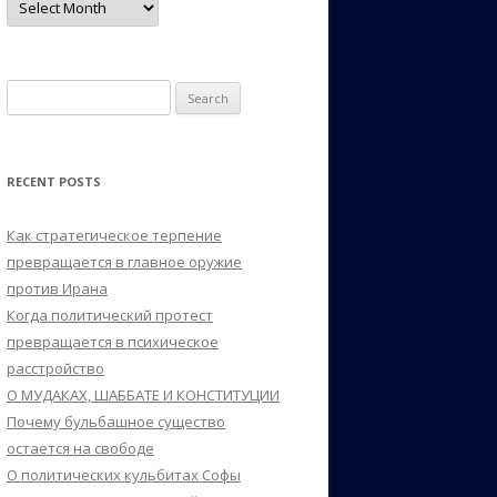
Search
for:
RECENT POSTS
Как стратегическое терпение
превращается в главное оружие
против Ирана
Когда политический протест
превращается в психическое
расстройство
О МУДАКАХ, ШАББАТЕ И КОНСТИТУЦИИ
Почему бульбашное существо
остается на свободе
О политических кульбитах Софы