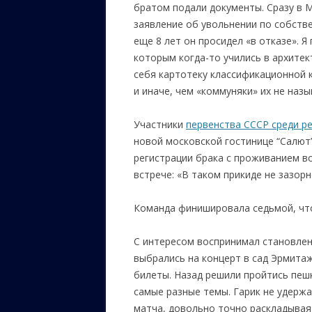
братом подали документы. Сразу в 
заявление об увольнении по собстве
еще 8 лет он просидел «в отказе». 
которым когда-то учились в архите
себя картотеку классификационной 
и иначе, чем «коммуняки» их не назы
Участники
первенства СССР среди ре
новой московской гостинице “Салют”
регистрации брака с проживанием в
встрече: «В таком прикиде не зазор
Команда финишировала седьмой, чт
С интересом воспринимал становлен
выбрались на концерт в сад Эрмитаж
билеты. Назад решили пройтись пеш
самые разные темы. Гарик не удерж
матча, довольно точно раскладывая 