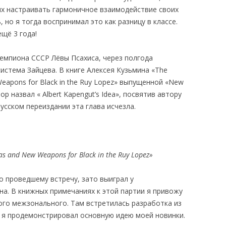
ях настраивать гармоничное взаимодействие своих
, но я тогда воспринимал это как разницу в классе.
щё 3 года!
емпиона СССР Лёвы Псахиса, через полгода
истема Зайцева. В книге Алексея Кузьмина «The
 Weapons for Black in the Ruy Lopez» выпущенной «New
тор назвал « Albert Kapengut’s Idea», посвятив автору
усском переиздании эта глава исчезла.
as and New Weapons for Black in the Ruy Lopez»
о проведшему встречу, зато выиграл у
на. В книжных примечаниях к этой партии я привожу
ого межзонального. Там встретилась разработка из
е я продемонстрировал основную идею моей новинки.