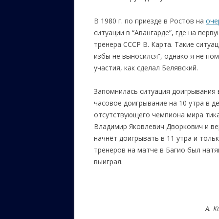
В 1980 г. по приезде в Ростов на
оче
ситуации в “Авангарде”, где на пер
тренера СССР В. Карта. Такие ситуа
избы не выносился”, однако я не по
участия, как сделал Белявский.
Запомнилась ситуация доигрывания в
часовое доигрывание на 10 утра в де
отсутствующего чемпиона мира тикал
Владимир Яковлевич Дворкович и вер
начнёт доигрывать в 11 утра и толь
тренеров на матче в Багио был натян
выиграл.
А. Капенгут, 