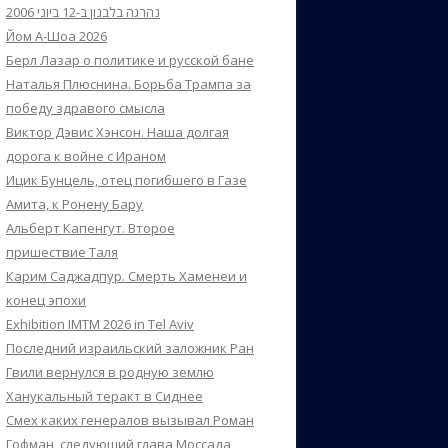
נהרגה בלבנון ב-12 ביוני 2006
Йом А-Шоа 2026
Берл Лазар о политике и русской бане
Наталья Плюснина. Борьба Трампа за
победу здравого смысла
Виктор Дэвис Хэнсон. Наша долгая
дорога к войне с Ираном
Ицик Бунцель, отец погибшего в Газе
Амита, к Ронену Бару
Альберт Капенгут. Второе
пришествие Таля
Карим Саджадпур. Смерть Хаменеи и
конец эпохи
Exhibition IMTM 2026 in Tel Aviv
Последний израильский заложник Ран
Гвили вернулся в родную землю
Ханукальный теракт в Сиднее
Смех каких генералов вызывал Роман
Гофман, следующий глава Моссада