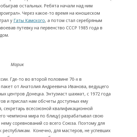
, обыграв остальных. Ребята начали над ним
проиграл». Через какое-то время на юношеском
грал у
Гаты Камского
, а потом стал серебряным
воевав путевку на первенство СССР 1985 года в
дом.
Марик
ии. Где-то во второй половине 70-х в
пакет от Анатолия Андреевича Иванова, ведущего
ых центров Донецка. Энтузиаст шахмат, с 1972 года
гов и прислал нам обсчеты доступных ему
мя, секретарь всесоюзной квалификационной
го чемпиона мира по блицу) разрабатывал свою
 нему соревнований со всего Союза. Поэтому для
 республикам. Конечно, для мастеров, не успевших