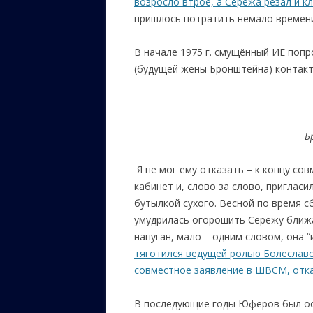
возросло втрое, а Сережа резал и к
пришлось потратить немало времени
В начале 1975 г. смущённый ИЕ попр
(будущей жены Бронштейна) контак
Б
Я не мог ему отказать – к концу сов
кабинет и, слово за слово, приглас
бутылкой сухого. Весной по время 
умудрилась огорошить Серёжу ближа
напуган, мало – одним словом, она “
тяготился ведущей ролью Болеславск
совместное заявление в ШВСМ, отка
В последующие годы Юферов был ос