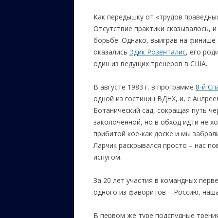
Как передышку от «трудов праведны
Отсутствие практики сказывалось, и 
борьбе. Однако, выиграв на финише 
оказались
Эдик Розенталис
, его род
один из ведущих тренеров в США..
В августе 1983 г. в программе
8-й С
одной из гостиниц ВДНХ, и, с Анлре
Ботанический сад, сокращая путь чер
заколоченной, но в обход идти не хо
прибитой кое-как доске и мы забрал
Ларчик раскрывался просто – нас по
испугом.
За 20 лет участия в командных перв
одного из фаворитов – Россию, наш
В первом же туре подспудные трения