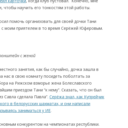
леил карточки
, когда клуб пустовал. Конечно, мне
, чтобы научить его тонкостям этой работы.
осил помочь организовать для своей дочки Тани
т с моим приятелем в то время Серёжей Юферовым.
ронштейн с женой
местного занятия, как бы случайно, дочка зашла в
ила нас в свою комнату посидеть поболтать за
сбора на Рижском взморье жена Болеславского
йшим приездом Тани “к нему”. Сказать, что он был
из Савла сделала Павла”.
Серёжа знал, как Купрейчик
ого в белорусских шахматах, и они написали
зываясь заниматься у ИЕ
.
новным конкурентом на чемпионатах республики.