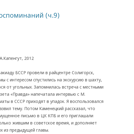
КАЯ ЖИЗНЬ В
воспоминаний (ч.9)
ОВИЧАХ СЕЙЧАС
ЧИ
АЦИЯ К СТАРОМУ
А.Капенгут, 2012
ИСЬМА
ОТЗЫВЫ, ПРЕДЛОЖЕНИЯ,
УТОЧНЕНИЯ, ДОПОЛНЕНИЯ
акиаду БССР провели в райцентре Солигорск,
ы с интересом спустились на экскурсию в шахту,
КТО КОГО ИЩЕТ
я от угольных. Запомнилась встреча с местными
зета «Правда» напечатала интервью с М.
аты в СССР приходят в упадок. Я воспользовался
звил тему. Потом Каменецкий рассказал, что
мущенное письмо в ЦК КПБ и его приглашали
только жившим в советское время, и дополняет
х из предыдущей главы.