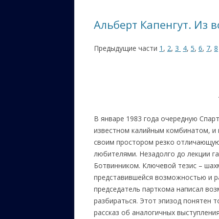
ЕВРЕЙС
Альберт Капенгут. Из 
КАЛИНК
Предыдущие части
1
,
2
,
3
4
,
5
,
6
,
7
,
8
ОЗАРИ
ИНФОРМ
САЙТУ
ВАШИ П
В январе 1983 года очередную Спарт
известном калийным комбинатом, и м
своим простором резко отличающуюс
любителями. Незадолго до лекции га
Ботвинником. Ключевой тезис – шахм
представившейся возможностью и ра
председатель парткома написал воз
разбираться. Этот эпизод понятен 
рассказ об аналогичных выступления