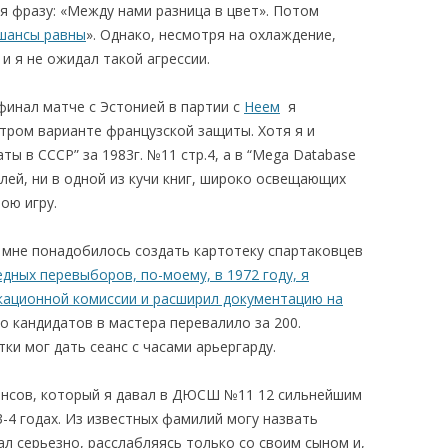
я фразу: «Между нами разница в цвет». Потом
 шансы равны
». Однако, несмотря на охлаждение,
 я не ожидал такой агрессии.
финал матче с Эстонией в партии с
Неем
я
тром варианте французской защиты. Хотя я и
ы в СССР” за 1983г. №11 стр.4, а в “Mega Database
лей, ни в одной из кучи книг, широко освещающих
вою игру.
х мне понадобилось создать картотеку спартаковцев
дных перевыборов, по-моему, в 1972 году, я
кационной комиссии и расширил документацию на
 кандидатов в мастера перевалило за 200.
ки мог дать сеанс с часами арьергарду.
еансов, который я давал в ДЮСШ №11 12 сильнейшим
3-4 годах. Из известных фамилий могу назвать
ал серьезно, расслабляясь только со своим сыном и,