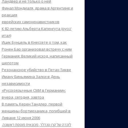
Ландвер и не только о ней
Финал Мондиаля, драма в Аргентине и
реакция
еврейских самоненавистников
К 82-летию Альберта Капенгута (русс/
итал)
Ицик Бунцель в Кнессете о том, как
Ронен Бар организовал встречу с ним
Германия: Великий исход, написанный
шепотом
Резонансное убийство в Петах-Тикве
Иману Биньямина Залки в День
независимости
«Русскоязычные СМИ в Германии»:
вчера, сегодня, завтра
В память Керен Тандлер, первой
женщины-бортмеханика, погибшей в
Ливане 12 июня 2006
לזכרה של קרן טנדלר, מכונאית מוטסת ראשונה,