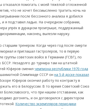
ы отказался помогать с моей тяжёлой отложенной
метив, что не хочет бессмысленно тратить ночь на
оигрывании после бессонного анализа я добился
о, и я подставил ладью. На очередном собрании,
енера упрёк в дурацком проигрыше, поддержанный
дискриминации, наконец, вылезли наружу.
о старшим тренером. Когда через год после смерти
емориал и приглашал гастролеров, то в первую
е группы советских войск в Германии (ГСВГ), по
к БССР. Незадолго до турнира там на штатной
ргей Юферов сменил
чемпиона республики 1970 года
а шахматной Олимпиаде СССР он
на 5-й доске показал
 Вскоре Юферов окончил работу по контракту в
ржать его в Белоруссии. В то время Советский Союз
ил Болеславского, что при нашем отставании, как
бходимо догонять, и он договорился с директором
ртотекой.
Количество экземпляров периодики