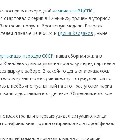
х» воспринял очередной
чемпионат ВЦСПС
я стартовал с серии в 12 ничьих, причем в упорной
3 встречи, получил бронзовую медаль. Впереди
ителей я знал еще в 60-х, и
Гриша Кайданов
, ныне
партакиады народов СССР
наша сборная жила в
ем Ковалёвым, мы ходили на прогулку перед партией в
ез дырку в заборе. В какой-то день она оказалось
телось и, «ничтоже сумняшеся», я стукнул ногой по
ись в необычно пустынный на этот раз уголок парка.
вязали и доставили в отделение. Отделались лёгким
енствах страны я впервые увидел ситуацию, когда
а полуфинальная группа отправила во второй финал.
 в нашей команде привели к взрыву – старший