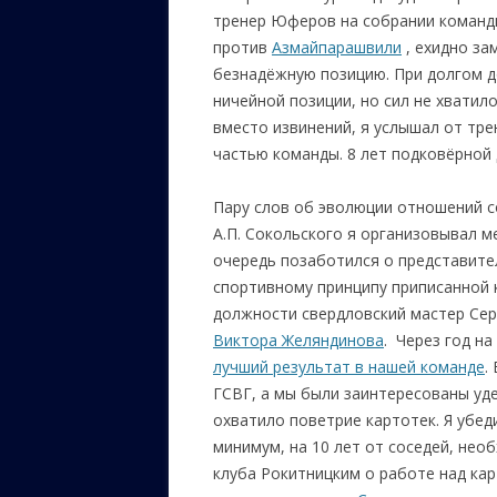
тренер Юферов на собрании команд
против
Азмайпарашвили
, ехидно за
безнадёжную позицию. При долгом д
ничейной позиции, но сил не хватил
вместо извинений, я услышал от тр
частью команды. 8 лет подковёрной 
Пару слов об эволюции отношений с
А.П. Сокольского я организовывал м
очередь позаботился о представител
спортивному принципу приписанной 
должности свердловский мастер Се
Виктора Желяндинова
. Через год н
лучший результат в нашей команде
.
ГСВГ, а мы были заинтересованы уде
охватило поветрие картотек. Я убед
минимум, на 10 лет от соседей, нео
клуба Рокитницким о работе над ка