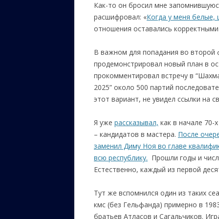
Как-то он бросил мне запомнившуюс
расшифровал: «
Когда у меня белые,
отношения оставались корректными и
В важном для попадания во второй 
продемонстрировал новый план в ос
прокомментировал встречу в “Шахмат
2025” около 500 партий последовате
этот вариант, не увидел ссылки на с
Я уже
рассказывал,
как в начале 70-
– кандидатов в мастера.
После очере
заменил Диму Ноя во главе квалифи
всю республику.
Прошли годы и число
Естественно, каждый из первой десят
Тут же вспомнился один из таких с
кмс (без Гельфанда) примерно в 198
братьев Атласов и Сагальчиков. Игр