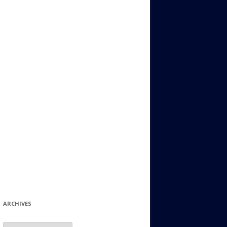
ИДИШ
СТАЛЬНОЙ МИР
ЕВРЕЙСКИЕ ПРИТЧИ
НЫЙ ТЕРРОРИЗМ
ОНИ ОСТАВИЛИ СВОЙ СЛЕД В
ИСТОРИИ
ИНТЕРЕСНЫЕ СУДЬБЫ
ЕВРЕЙСКОЕ
КОЛЛЕКЦИОНИРОВАНИЕ:
ФИЛАТЕЛИЯ, ЗНАЧКИ И ДР.
МАТЕРИАЛЫ НА РАЗНЫЕ ТЕМЫ
ГЕНЕАЛОГИЯ И ПОИСКИ КОРНЕЙ
ARCHIVES
Archives