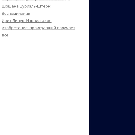
Шошана Цуриэль-Штерн:
Воспоминания
Ирит Линур. Израильское
изобретение: проигравший получает
всё