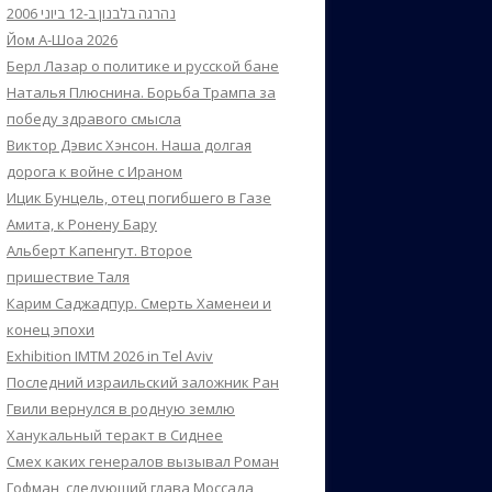
נהרגה בלבנון ב-12 ביוני 2006
Йом А-Шоа 2026
Берл Лазар о политике и русской бане
Наталья Плюснина. Борьба Трампа за
победу здравого смысла
Виктор Дэвис Хэнсон. Наша долгая
дорога к войне с Ираном
Ицик Бунцель, отец погибшего в Газе
Амита, к Ронену Бару
Альберт Капенгут. Второе
пришествие Таля
Карим Саджадпур. Смерть Хаменеи и
конец эпохи
Exhibition IMTM 2026 in Tel Aviv
Последний израильский заложник Ран
Гвили вернулся в родную землю
Ханукальный теракт в Сиднее
Смех каких генералов вызывал Роман
Гофман, следующий глава Моссада