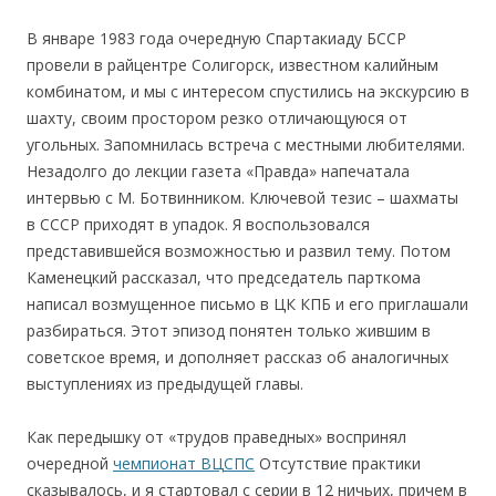
В январе 1983 года очередную Спартакиаду БССР
провели в райцентре Солигорск, известном калийным
комбинатом, и мы с интересом спустились на экскурсию в
шахту, своим простором резко отличающуюся от
угольных. Запомнилась встреча с местными любителями.
Незадолго до лекции газета «Правда» напечатала
интервью с М. Ботвинником. Ключевой тезис – шахматы
в СССР приходят в упадок. Я воспользовался
представившейся возможностью и развил тему. Потом
Каменецкий рассказал, что председатель парткома
написал возмущенное письмо в ЦК КПБ и его приглашали
разбираться. Этот эпизод понятен только жившим в
советское время, и дополняет рассказ об аналогичных
выступлениях из предыдущей главы.
Как передышку от «трудов праведных» воспринял
очередной
чемпионат ВЦСПС
Отсутствие практики
сказывалось, и я стартовал с серии в 12 ничьих, причем в