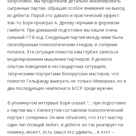
Безусловно, мы продолжали детально анализировать
сыгранные партии, обращая особое внимание на выход
из дебюта. Порой это давало и практический эффект.
Как-то Боря проиграл А. Дрееву черными в ферзевом
гамбите. При домашней подготовке мы нашли очень
сильный 17-й ход. Следующая партия между ними была
своеобразным психологическим этюдом, и соперник
попался. Эта ситуация помогла нам глубже заняться
моделированием мышления партнеров. Я делился
опытом поведения в нестандартных ситуациях,
творческими портретами белорусских мастеров, что
помогло Гельфанду выиграть не только Мемориал, но и
два последующих чемпионата БССР среди мужчин.
В упомянутом интервью Боря сказал: “… при подготовке
к партии мы с Капенгутом составляли психологический
портрет соперника. Он мне объяснял, что этот мастер
один тип позиций любит, в дебюте он так реагирует на
новинку, может, есть смысл его удивить… А этот –