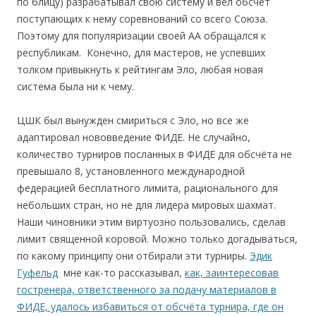
по блицу) разрабатывал свою систему и вел обсчет
поступающих к нему соревнований со всего Союза.
Поэтому для популяризации своей АА обращался к
республикам. Конечно, для мастеров, не успевших
толком привыкнуть к рейтингам Эло, любая новая
система была ни к чему.
ЦШК был вынужден смириться с Эло, но все же
адаптировал нововведение ФИДЕ. Не случайно,
количество турниров посланных в ФИДЕ для обсчёта не
превышало 8, установленного международной
федерацией бесплатного лимита, рационального для
небольших стран, но не для лидера мировых шахмат.
Наши чиновники этим виртуозно пользовались, сделав
лимит священной коровой. Можно только догадываться,
по какому принципу они отбирали эти турниры.
Эдик
Гуфельд
мне как-то рассказывал,
как, заинтересовав
гостренера, ответственного за подачу материалов в
ФИДЕ, удалось избавиться от обсчёта турнира, где он