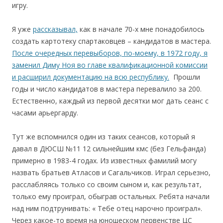
игру.
Я уже
рассказывал,
как в начале 70-х мне понадобилось
создать картотеку спартаковцев – кандидатов в мастера.
После очередных перевыборов, по-моему, в 1972 году, я
заменил Диму Ноя во главе квалификационной комиссии
и расширил документацию на всю республику.
Прошли
годы и число кандидатов в мастера перевалило за 200.
Естественно, каждый из первой десятки мог дать сеанс с
часами арьергарду.
Тут же вспомнился один из таких сеансов, который я
давал в ДЮСШ №11 12 сильнейшим кмс (без Гельфанда)
примерно в 1983-4 годах. Из известных фамилий могу
назвать братьев Атласов и Сагальчиков. Играл серьезно,
расслабляясь только со своим сыном и, как результат,
только ему проиграл, обыграв остальных. Ребята начали
над ним подтрунивать: « Тебе отец нарочно проиграл».
Через какое-то время на юношеском первенстве ЦС