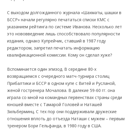
С выходом долгожданного журнала «Шахматы, шашки в
БССР» начали регулярно печататься списки КМС с
указанием рейтинга по системе Иванова. Несколько лет
это нововведение лишь способствовало популярности
издания, однако Купрейчик, ставший в 1987 году
редактором, запретил печатать информацию
квалификационной комиссии. Кому он сделал хуже?
Вспоминается один эпизод. В середине 80-х
возвращаемся с очередного матч-турнира столиц
Прибалтики и БССР в одном купе с Витей и Русланой,
женой гостренера Мочалова. В далекие 59-60 гг. она
играла со мной на командных первенствах страны среди
юношей вместе с Тамарой Головей и Наташей
Зильберминц. С тех пор они поддерживали дружеские
отношения вплоть до отъезда Наташи с мужем – первым
тренером Бори Гельфанда, в 1980 году в США.