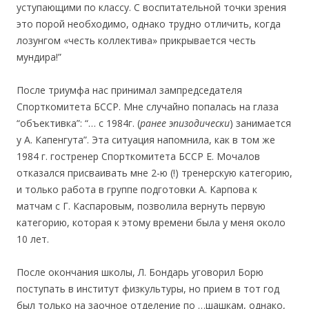
уступающими по классу. С воспитательной точки зрения
это порой необходимо, однако трудно отличить, когда
лозунгом «честь коллектива» прикрывается честь
мундира!”
После триумфа нас принимал зампредседателя
Спорткомитета БССР. Мне случайно попалась на глаза
“объективка”: “… с 1984г. (
ранее эпизодически
) занимается
у А. Капенгута”. Эта ситуация напомнила, как в том же
1984 г. гостренер Спорткомитета БССР Е. Мочалов
отказался присваивать мне 2-ю (!) тренерскую категорию,
и только работа в группе подготовки А. Карпова к
матчам с Г. Каспаровым, позволила вернуть первую
категорию, которая к этому времени была у меня около
10 лет.
После окончания школы, Л. Бондарь уговорил Борю
поступать в институт физкультуры, но прием в тот год
был только на заочное отделение по …шашкам, однако,