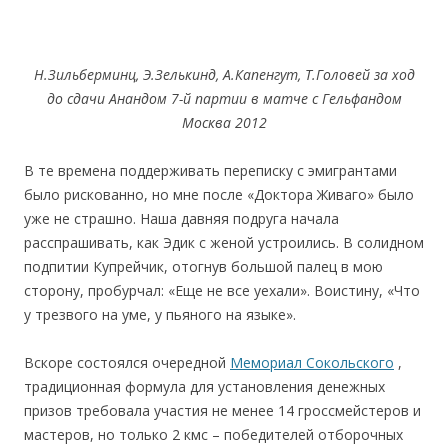
Н.Зильберминц, Э.Зелькинд, А.Капенгут, Т.Головей за ход
до сдачи Анандом 7-й партии в матче с Гельфандом
Москва 2012
В те времена поддерживать переписку с эмигрантами
было рискованно, но мне после «Доктора Живаго» было
уже не страшно. Наша давняя подруга начала
расспрашивать, как Эдик с женой устроились. В солидном
подпитии Купрейчик, отогнув большой палец в мою
сторону, пробурчал: «Еще не все уехали». Воистину, «Что
у трезвого на уме, у пьяного на языке».
Вскоре состоялся очередной
Мемориал Сокольского
,
традиционная формула для установления денежных
призов требовала участия не менее 14 гроссмейстеров и
мастеров, но только 2 кмс – победителей отборочных