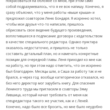
покрасоваться на обложке со мной, при этом само
собой подразумевалось, что я ее всю напишу. Конечно, я
сразу объяснил, что у меня работы «выше крыши» и
предложил соавтором Леню Бондаря. Я искренно хотел,
чтобы мои друзья что-то написали, пришлось
обрисовать свое видение будущего произведения,
воплотившееся в подписание договора с издательством
в качестве специального редактора. Однако пунктира
оказалось недостаточно, и пришлось не только
составить детальный план, но и намечать конкретные
позиции для очередной главы. Леня приходил ко мне как
на работу, но при этом надо отметить, что он искренно
был благодарен. Месяцы шли, а Саша за работу так и не
брался, а через год вообще категорически отказался, но
без него директор мог зарубить книгу. Для спасения
Лениного труда мы пригласили в соавторы Зяму
Лившица, который начал требовать от меня как
спецредактора такого же участия, как и с Леней.
Конечно, надо было все бросить, но мне было неудобно