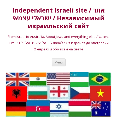
Independent Israeli site / אתר
ישראלי עצמאי / Независимый
израильский сайт
From Israel to Australia. About Jews and everything else / מישראל
לאוסטרליה. על היהודים ועל כל דבר אחר / От Израиля до Австралии.
О евреях и обо всем на свете
Skip
Menu
to
content