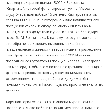
пирамид федерации шахмат БССР и Белсовета
“Спартака”, который финансировал турнир. У всех на
слуху блестящая победа 15-летнего Каспарова в этом
состязании в 1978 г., с которой обычно начинается его
послужной список. К слову, во многих книгах Гарик
пишет, что его допустили к участию только благодаря
просьбе М. Ботвинника. К нашему позору, помогло не
это обращение к людям, имеющим отдалённое
представление о личности автора письма, а разрешение
зам. Председателя Спорткомитета СССР Ивонина,
позволяющее бухгалтерии позиционировать Каспарова
как мастера, чтобы его участие не отразилось на выдаче
денежных призов. Поскольку я сам занимался этим
оформлением, то очередной легенде должен быть
положен конец, хотя Гарик, я думаю, просто не знал этих
деталей.
Боря повторил успех 13-го чемпиона мира в том же
возрасте. Однако победителю XIII Мемориала, намного