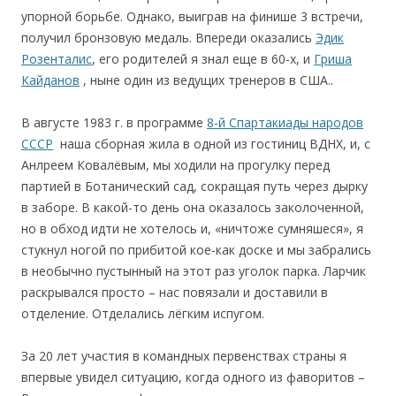
упорной борьбе. Однако, выиграв на финише 3 встречи,
получил бронзовую медаль. Впереди оказались
Эдик
Розенталис
, его родителей я знал еще в 60-х, и
Гриша
Кайданов
, ныне один из ведущих тренеров в США..
В августе 1983 г. в программе
8-й Спартакиады народов
СССР
наша сборная жила в одной из гостиниц ВДНХ, и, с
Анлреем Ковалёвым, мы ходили на прогулку перед
партией в Ботанический сад, сокращая путь через дырку
в заборе. В какой-то день она оказалось заколоченной,
но в обход идти не хотелось и, «ничтоже сумняшеся», я
стукнул ногой по прибитой кое-как доске и мы забрались
в необычно пустынный на этот раз уголок парка. Ларчик
раскрывался просто – нас повязали и доставили в
отделение. Отделались лёгким испугом.
За 20 лет участия в командных первенствах страны я
впервые увидел ситуацию, когда одного из фаворитов –