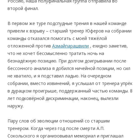
Россию, наша полуфинальная группа отправила во
второй финал.
В первом же туре подспудные трения в нашей команде
привели к взрыву – старший тренер Юферов на собрании
команды отказался помогать с моей тяжёлой
отложенной против
Азмайпарашвили
, ехидно заметив,
что не хочет бессмысленно тратить ночь на
безнадёжную позицию. При долгом доигрывании после
бессонного анализа я добился ничейной позиции, но сил
не хватило, и я подставил ладью. На очередном
собрании, вместо извинений, я услышал от тренера упрёк
в дурацком проигрыше, поддержанный частью команды. 8
лет подковёрной дискриминации, наконец, вылезли
наружу.
Пару слов об эволюции отношений со старшим
тренером. Когда через год после смерти А.П.
Сокольского я организовывал мемориал и приглашал