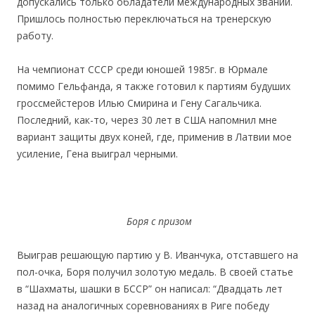
допускались только обладатели международных званий.
Пришлось полностью переключаться на тренерскую
работу.
На чемпионат СССР среди юношей 1985г. в Юрмале
помимо Гельфанда, я также готовил к партиям будуших
гроссмейстеров Илью Смирина и Гену Сагальчика.
Последний, как-то, через 30 лет в США напомнил мне
вариант защиты двух коней, где, применив в Латвии мое
усиление, Гена выиграл черными.
Боря с призом
Выиграв решающую партию у В. Иванчука, отставшего на
пол-очка, Боря получил золотую медаль. В своей статье
в “Шахматы, шашки в БССР” он написал: “Двадцать лет
назад на аналогичных соревнованиях в Риге победу