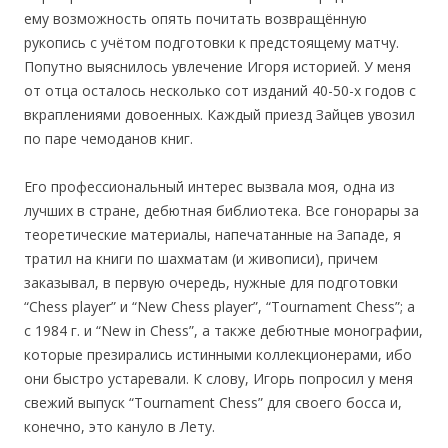
ему возможность опять почитать возвращённую
рукопись с учётом подготовки к предстоящему матчу.
Попутно выяснилось увлечение Игоря историей. У меня
от отца осталось несколько сот изданий 40-50-х годов с
вкраплениями довоенных. Каждый приезд Зайцев увозил
по паре чемоданов книг.
Его профессиональный интерес вызвала моя, одна из
лучших в стране, дебютная библиотека. Все гонорары за
теоретические материалы, напечатанные на Западе, я
тратил на книги по шахматам (и живописи), причем
заказывал, в первую очередь, нужные для подготовки
“Chess player” и “New Chess player”, “Tournament Chess”; а
с 1984 г. и “New in Chess”, а также дебютные монографии,
которые презирались истинными коллекционерами, ибо
они быстро устаревали. К слову, Игорь попросил у меня
свежий выпуск “Tournament Chess” для своего босса и,
конечно, это кануло в Лету.