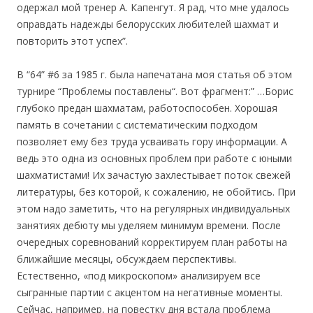
одержал мой тренер А. Капенгут. Я рад, что мне удалось
оправдать надежды белорусских любителей шахмат и
повторить этот успех”.
В “64” #6 за 1985 г. была напечатана моя статья об этом
турнире “Проблемы поставлены“. Вот фрагмент:” …Борис
глубоко предан шахматам, работоспособен. Хорошая
память в сочетании с систематическим подходом
позволяет ему без труда усваивать гору информации. А
ведь это одна из основных проблем при работе с юными
шахматистами! Их зачастую захлестывает поток свежей
литературы, без которой, к сожалению, не обойтись. При
этом надо заметить, что на регулярных индивидуальных
занятиях дебюту мы уделяем минимум времени. После
очередных соревнований корректируем план работы на
ближайшие месяцы, обсуждаем перспективы.
Естественно, «под микроскопом» анализируем все
сыгранные партии с акцентом на негативные моменты.
Сейчас, например, на повестку дня встала проблема