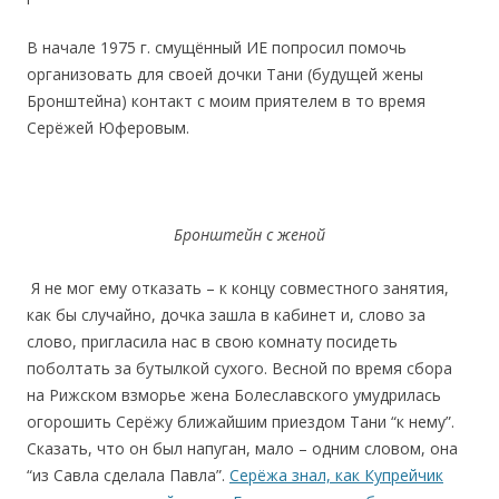
В начале 1975 г. смущённый ИЕ попросил помочь
организовать для своей дочки Тани (будущей жены
Бронштейна) контакт с моим приятелем в то время
Серёжей Юферовым.
Бронштейн с женой
Я не мог ему отказать – к концу совместного занятия,
как бы случайно, дочка зашла в кабинет и, слово за
слово, пригласила нас в свою комнату посидеть
поболтать за бутылкой сухого. Весной по время сбора
на Рижском взморье жена Болеславского умудрилась
огорошить Серёжу ближайшим приездом Тани “к нему”.
Сказать, что он был напуган, мало – одним словом, она
“из Савла сделала Павла”.
Серёжа знал, как Купрейчик