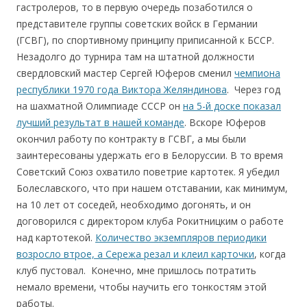
гастролеров, то в первую очередь позаботился о
представителе группы советских войск в Германии
(ГСВГ), по спортивному принципу приписанной к БССР.
Незадолго до турнира там на штатной должности
свердловский мастер Сергей Юферов сменил
чемпиона
республики 1970 года Виктора Желяндинова
. Через год
на шахматной Олимпиаде СССР он
на 5-й доске показал
лучший результат в нашей команде
. Вскоре Юферов
окончил работу по контракту в ГСВГ, а мы были
заинтересованы удержать его в Белоруссии. В то время
Советский Союз охватило поветрие картотек. Я убедил
Болеславского, что при нашем отставании, как минимум,
на 10 лет от соседей, необходимо догонять, и он
договорился с директором клуба Рокитницким о работе
над картотекой.
Количество экземпляров периодики
возросло втрое, а Сережа резал и клеил карточки
, когда
клуб пустовал. Конечно, мне пришлось потратить
немало времени, чтобы научить его тонкостям этой
работы.