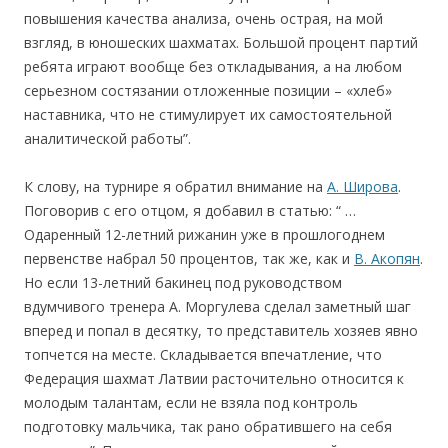
повышения качества анализа, очень острая, на мой
взгляд, в юношеских шахматах. Большой процент партий
ребята играют вообще без откладывания, а на любом
серьезном состязании отложенные позиции – «хлеб»
наставника, что не стимулирует их самостоятельной
аналитической работы”.
К слову, на турнире я обратил внимание на
А. Широва
.
Поговорив с его отцом, я добавил в статью: “ …
Одаренный 12-летний рижанин уже в прошлогоднем
первенстве набрал 50 процентов, так же, как и
В. Акопян
.
Но если 13-летний бакинец под руководством
вдумчивого тренера А. Моргулева сделал заметный шаг
вперед и попал в десятку, то представитель хозяев явно
топчется на месте. Складывается впечатление, что
Федерация шахмат Латвии расточительно относится к
молодым талантам, если не взяла под контроль
подготовку мальчика, так рано обратившего на себя