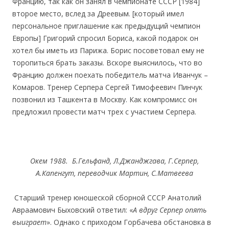
Францию, так как он занял в чемпионате СССР [1984]
второе место, вслед за Дреевым. [который имел
персональное приглашение как предыдущий чемпион
Европы] Григорий спросил Бориса, какой подарок он
хотел бы иметь из Парижа. Борис посоветовал ему не
торопиться брать заказы. Вскоре выяснилось, что во
Францию должен поехать победитель матча Иванчук –
Комаров. Тренер Серпера Сергей Тимофеевич Пинчук
позвонил из Ташкента в Москву. Как компромисс он
предложил провести матч трех с участием Серпера.
Окем 1988. Б.Гельфанд, Л.Джанджгава, Г.Серпер,
А.Капенгут, переводчик Мартин, С.Матвеева
Старший тренер юношеской сборной СССР Анатолий
Авраамович Быховский ответил: «
А вдруг Серпер опять
выиграет
». Однако с приходом Горбачева обстановка в