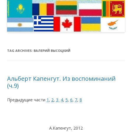
TAG ARCHIVES:
ВАЛЕРИЙ ВЫСОЦКИЙ
Альберт Капенгут. Из воспоминаний
(ч.9)
Предыдущие части
1
,
2
,
3
4
,
5
,
6
,
7
,
8
А.Капенгут, 2012