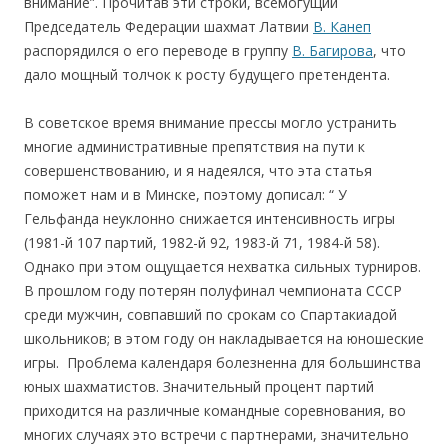
внимание”. Прочитав эти строки, всемогущий
Председатель Федерации шахмат Латвии
В. Канеп
распорядился о его переводе в группу
В. Багирова
, что
дало мощный толчок к росту будущего претендента.
В советское время внимание прессы могло устранить
многие административные препятствия на пути к
совершенствованию, и я надеялся, что эта статья
поможет нам и в Минске, поэтому дописал: “ У
Гельфанда неуклонно снижается интенсивность игры
(1981-й 107 партий, 1982-й 92, 1983-й 71, 1984-й 58).
Однако при этом ощущается нехватка сильных турниров.
В прошлом году потерян полуфинал чемпионата СССР
среди мужчин, совпавший по срокам со Спартакиадой
школьников; в этом году он накладывается на юношеские
игры. Проблема календаря болезненна для большинства
юных шахматистов. Значительный процент партий
приходится на различные командные соревнования, во
многих случаях это встречи с партнерами, значительно