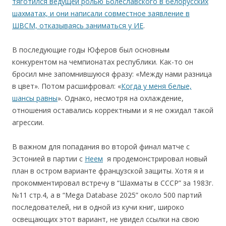
тяготился ведущей ролью Болеславского в белорусских
шахматах, и они написали совместное заявление в
ШВСМ, отказываясь заниматься у ИЕ
.
В последующие годы Юферов был основным
конкурентом на чемпионатах республики. Как-то он
бросил мне запомнившуюся фразу: «Между нами разница
в цвет». Потом расшифровал: «
Когда у меня белые,
шансы равны
». Однако, несмотря на охлаждение,
отношения оставались корректными и я не ожидал такой
агрессии.
В важном для попадания во второй финал матче с
Эстонией в партии с
Неем
я продемонстрировал новый
план в остром варианте французской защиты. Хотя я и
прокомментировал встречу в “Шахматы в СССР” за 1983г.
№11 стр.4, а в “Mega Database 2025” около 500 партий
последователей, ни в одной из кучи книг, широко
освещающих этот вариант, не увидел ссылки на свою