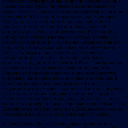
еврейского населения г. Вильно и других городов Польши в
объёме полного курса – творческого, исполнительского и
педагогического – Государственной консерватории». За 16 лет
своей работы ЕМИ стал не только музыкальным центром
Вильно, но и единственной в Европе консерваторией с
преподаванием предметов на идиш. Благодаря своей
концертно-просветительской деятельности ЕМИ приобрёл
широкую известность и за пределами города. Во главе его
встал Рафал Рубинштейн – талантливый музыкант, пианист,
выпускник Петербургской консерватории. Однако жизнь
Института, несмотря на высочайший его уровень и
несомненное значение, была исполнена житейских,
финансовых трудностей. К середине 1930-х гг. материальное
положение стало настолько тяжёлым, что руководство
Общества по поддержке искусства и дирекция Института
вынуждены были обратиться за помощью в Американский
еврейский распределительный комитет «Джойнт», где
получили отказ. Несмотря на трудности, Институт продолжал
жить полноценной жизнью, давать публичные концерты.
Среди его учеников было немало выдающихся музыкантов
(например, дирижёр виленского еврейского хора Абрам Слеп).
Популярность и престиж обучения в ЕМИ были столь велики,
что последний выпуск 1940 г. насчитывал 747 человек.
Высока была еврейская музыкальная культура и в иных