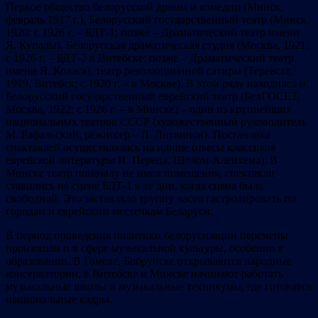
Первое общество белорусской драмы и комедии (Минск,
февраль 1917 г.), Белорусский государственный театр (Минск,
1920; с 1926 г. – БДТ-1; позже – Драматический театр имени
Я. Купалы), Белорусская драматическая студия (Москва, 1921;
с 1926 г. – БДТ-2 в Витебске; позже – Драматический театр
имени Я. Коласа), театр революционной сатиры (Теревсат,
1919, Витебск; с 1920 г. – в Москве). В этом ряду находился и
Белорусский государственный еврейский театр (БелГОСЕТ,
Москва, 1922; с 1926 г. – в Минске) – один из крупнейших
национальных театров СССР (художественный руководитель
М. Рафальский, режиссер – Л. Литвинов). Постановка
спектаклей осуществлялась на идише (пьесы классиков
еврейской литературы И. Переца, Шолом-Алейхема). В
Минске театр поначалу не имел помещения, спектакли
ставились на сцене БДТ-1 в те дни, когда сцена была
свободной. Это заставляло труппу часто гастролировать по
городам и еврейским местечкам Беларуси.
В период проведения политики белорусизации перемены
произошли и в сфере музыкальной культуры, особенно в
образовании. В Гомеле, Бобруйске открываются народные
консерватории, в Витебске и Минске начинают работать
музыкальные школы и музыкальные техникумы, где готовятся
национальные кадры.