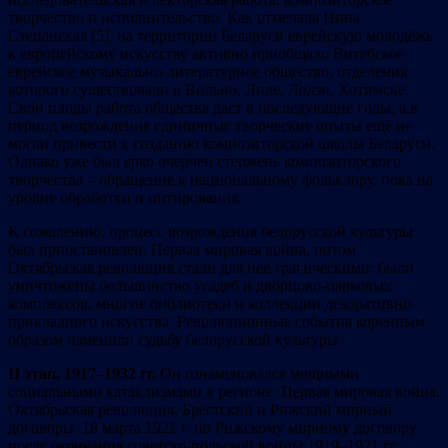
творчество и исполнительство. Как отмечала Нина
Степанская [5], на территории Беларуси еврейскую молодёжь
к европейскому искусству активно приобщало Витебское
еврейское музыкально-литературное общество, отделения
которого существовали в Вильно, Лиде, Лодзи, Хотимске.
Свои плоды работа общества даст в последующие годы, а в
период возрождения единичные творческие опыты ещё не
могли привести к созданию композиторской школы Беларуси.
Однако уже был ярко очерчен стержень композиторского
творчества – обращение к национальному фольклору, пока на
уровне обработки и цитирования.
К сожалению, процесс возрождения белорусской культуры
был приостановлен. Первая мировая война, потом
Октябрьская революция стали для нее трагическими: были
уничтожены большинство усадеб и дворцово-парковых
комплексов, многие библиотеки и коллекции декоративно-
прикладного искусства. Революционные события коренным
образом изменили судьбу белорусской культуры.
II этап, 1917–1932 гг.
Он ознаменовался мощными
социальными катаклизмами в регионе: Первая мировая война,
Октябрьская революция, Брестский и Рижский мирный
договоры. 18 марта 1921 г. по Рижскому мирному договору
после окончания советско-польской войны 1919–1921 гг.