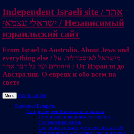
Independent Israeli site / אתר
ישראלי עצמאי / Независимый
израильский сайт
From Israel to Australia. About Jews and
everything else / מישראל לאוסטרליה. על
היהודים ועל כל דבר אחר / От Израиля до
Австралии. О евреях и обо всем на
свете
Skip to content
Menu
Еврейская Беларусь
История евреев Калинкович и района
История калинковичского еврейства
Послевоенная жизнь
Сохраним в памяти дом и его обитателей
Вспомним тех, кто оставил след в истории