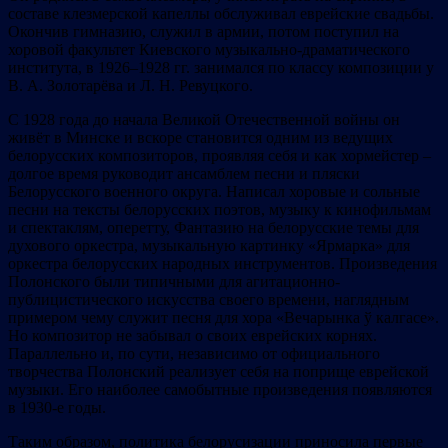
составе клезмерской капеллы обслуживал еврейские свадьбы.
Окончив гимназию, служил в армии, потом поступил на
хоровой факультет Киевского музыкально-драматического
института, в 1926–1928 гг. занимался по классу композиции у
B. А. Золотарёва и Л. Н. Ревуцкого.
С 1928 года до начала Великой Отечественной войны он
живёт в Минске и вскоре становится одним из ведущих
белорусских композиторов, проявляя себя и как хормейстер –
долгое время руководит ансамблем песни и пляски
Белорусского военного округа. Написал хоровые и сольные
песни на тексты белорусских поэтов, музыку к кинофильмам
и спектаклям, оперетту, Фантазию на белорусские темы для
духового оркестра, музыкальную картинку «Ярмарка» для
оркестра белорусских народных инструментов. Произведения
Полонского были типичными для агитационно-
публицистического искусства своего времени, наглядным
примером чему служит песня для хора «Вечарынка ў калгасе».
Но композитор не забывал о своих еврейских корнях.
Параллельно и, по сути, независимо от официального
творчества Полонский реализует себя на поприще еврейской
музыки. Его наиболее самобытные произведения появляются
в 1930-е годы.
Таким образом, политика белорусизации приносила первые