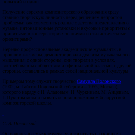
польский и идиш.
Получение евреями композиторского образования сразу
ставило творческую личность перед решением непростой
проблемы: как совместить родные с детства представления о
музыке, интонационные установки и вкусовые приоритеты с
привитыми в консерваториях знаниями и стилистическими
ориентирами?
Нередко профессиональные академические музыканты, в
прошлом клезмеры, демонстрировали дуализм музыкального
мышления: с одной стороны, они творили в условиях,
востребованных обществом и официальной властью; с другой
стороны, оставались в рамках своей национальной культуры.
Примером тому служит творчество
Самуила Полонского
(1902, м. Гайсин Подольской губернии – 1955, Москва),
которого наряду с Н. Аладовым, Н. Чуркиным, М. Анцевым,
Г. Пукстом можно назвать основоположником белорусской
композиторской школы.
C
. В. Полонский
Он родился в семье клезмера, учился играть на скрипке, в