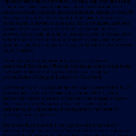
городах и местечках Восточной Польши. Как отмечала Нина
Степанская, здесь ярко выявлялся антисемитский контекст
жизни, который усиливал дистанцирование евреев от соседей.
Поэтому польские евреи сохранили до самой войны свои
религиозные и бытовые традиции. Здесь продолжала звучать
музыка еврейских канторов, пелись шабатные песни и
повсеместно раздавались звуки темпераментных клезмерских
мелодий. Об этом вспоминали пожилые люди, чья юность
прошла в довоенные годы в Польше, в частности, композитор
Эдди Тырманд.
После начала Второй мировой войны и вторжения
нацистской Германии в Польшу произошло одно из наиболее
значимых событий в истории белорусского народа –
воссоединение Западной Беларуси с Советской.
В сентябре 1939 г. музыкальная культура объединённой БССР
пополнилась новыми силами представителей польской
творческой интеллигенции. Среди них было немало евреев
(музыкантов танцевальных и джазовых оркестров,
композиторов, дирижеров), вынужденных спасаться от
преследования нацистов.
Центром общественной и культурной жизни западного
региона стал Белосток, в который смогли бежать от нацистов
Юрий (Ежи) Бельзацкий, Юрий (Ежи) Петербургский, Генрих