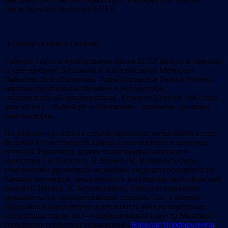
свинговым биг-бэндом в СССР.
Э. Рознер (слева) и его бэнд
Свежую струю в музыкальную жизнь БССР внесли и бывшие
студенты-евреи Варшавской консерватории Мечислав
Вайнберг, Лев Абелиович, Эдди Тырманд и Генрих Вагнер,
которые продолжили обучение в Белорусской
государственной консерватории. Вечером 22 июня 1941 года
двое из них – Вайнберг и Абелиович – получили дипломы
композиторов.
По-разному сложились судьбы еврейских музыкантов в годы
Великой Отечественной войны: одни погибли в застенках
гетто (М. Крошнер), другие плодотворно работали в
эвакуации (Э. Тырманд, Э. Рознер, М. Вайнберг), были
участниками фронтовых ансамблей, нередко состоявших из
бывших клезмеров, зачисленных в регулярные части Красной
армии (Г. Вагнер, А. Бессмертный). Работали еврейские
музыканты и в оккупированных городах. Так, в Минске
продолжали концертную деятельность многие известные
коллективы, среди них – симфонический оркестр Минского
городского театра под управлением
Николая Порфирьевича