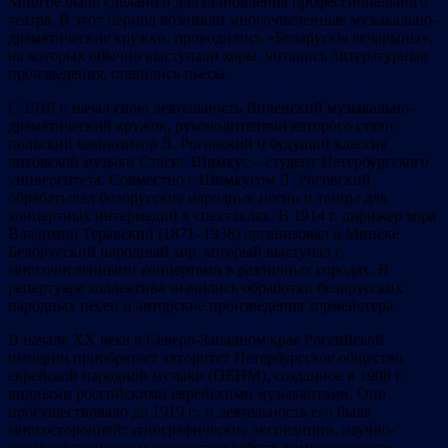
Многое было сделано и для становления профессионального
театра. В этот период возникли многочисленные музыкально-
драматические кружки, проводились «Беларускія вечарыны»,
на которых обычно выступали хоры, читались литературные
произведения, ставились пьесы.
С 1910 г. начал свою деятельность Виленский музыкально-
драматический кружок, руководителями которого стали
польский композитор Л. Роговский и будущий классик
литовской музыки Стасис Шимкус – студент Петербургского
университета. Совместно с Шимкусом Л. Роговский
обрабатывал белорусские народные песни и танцы для
концертных интермедий в спектаклях. В 1914 г. дирижер хора
Владимир Теравский (1871–1938) организовал в Минске
Белорусский народный хор, который выступал с
многочисленными концертами в различных городах. В
репертуаре коллектива значились обработки белорусских
народных песен и авторские произведения хормейстера.
В начале ХХ века в Северо-Западном крае Российской
империи приобретает авторитет Петербургское общество
еврейской народной музыки (ОЕНМ), созданное в 1908 г.
видными российскими еврейскими музыкантами. Оно
просуществовало до 1919 г., и деятельность его была
многосторонней: этнографические экспедиции, научно-
исследовательская и лекторская работа, композиторское