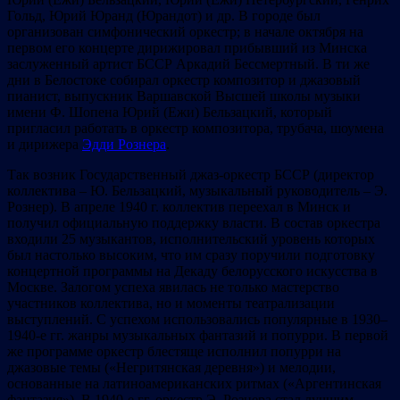
Гольд, Юрий Юранд (Юрандот) и др. В городе был
организован симфонический оркестр; в начале октября на
первом его концерте дирижировал прибывший из Минска
заслуженный артист БССР Аркадий Бессмертный. В ти же
дни в Белостоке собирал оркестр композитор и джазовый
пианист, выпускник Варшавской Высшей школы музыки
имени Ф. Шопена Юрий (Ежи) Бельзацкий, который
пригласил работать в оркестр композитора, трубача, шоумена
и дирижера
Эдди Рознера
.
Так возник Государственный джаз-оркестр БССР (директор
коллектива – Ю. Бельзацкий, музыкальный руководитель – Э.
Рознер). В апреле 1940 г. коллектив переехал в Минск и
получил официальную поддержку власти. В состав оркестра
входили 25 музыкантов, исполнительский уровень которых
был настолько высоким, что им сразу поручили подготовку
концертной программы на Декаду белорусского искусства в
Москве. Залогом успеха явилась не только мастерство
участников коллектива, но и моменты театрализации
выступлений. С успехом использовались популярные в 1930–
1940-е гг. жанры музыкальных фантазий и попурри. В первой
же программе оркестр блестяще исполнил попурри на
джазовые темы («Негритянская деревня») и мелодии,
основанные на латиноамериканских ритмах («Аргентинская
фантазия»). В 1940-е гг. оркестр Э. Рознера стал лучшим