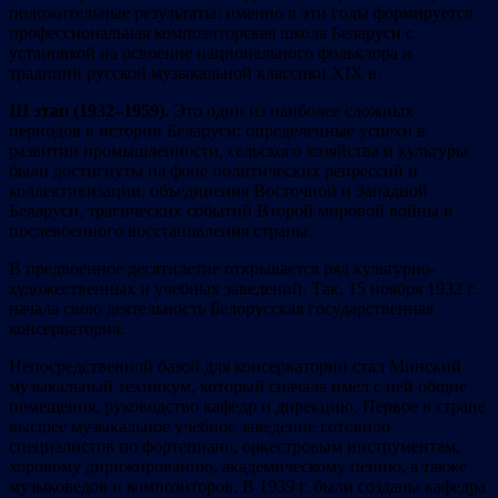
положительные результаты: именно в эти годы формируется
профессиональная композиторская школа Беларуси с
установкой на освоение национального фольклора и
традиций русской музыкальной классики XIX в.
III этап (1932–1959).
Это один из наиболее сложных
периодов в истории Беларуси: определённые успехи в
развитии промышленности, сельского хозяйства и культуры
были достигнуты на фоне политических репрессий и
коллективизации, объединения Восточной и Западной
Беларуси, трагических событий Второй мировой войны и
послевоенного восстановления страны.
В предвоенное десятилетие открывается ряд культурно-
художественных и учебных заведений. Так, 15 ноября 1932 г.
начала свою деятельность Белорусская государственная
консерватория.
Непосредственной базой для консерватории стал Минский
музыкальный техникум, который сначала имел с ней общие
помещения, руководство кафедр и дирекцию. Первое в стране
высшее музыкальное учебное заведение готовило
специалистов по фортепиано, оркестровым инструментам,
хоровому дирижированию, академическому пению, а также
музыковедов и композиторов. В 1939 г. были созданы кафедра