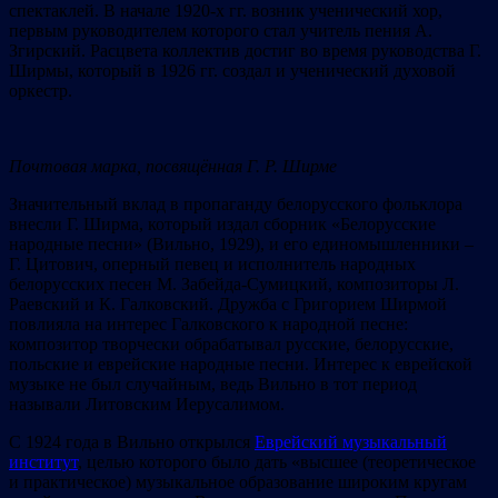
спектаклей. В начале 1920-х гг. возник ученический хор,
первым руководителем которого стал учитель пения А.
Згирский. Расцвета коллектив достиг во время руководства Г.
Ширмы, который в 1926 гг. создал и ученический духовой
оркестр.
Почтовая марка, посвящённая Г. Р. Ширме
Значительный вклад в пропаганду белорусского фольклора
внесли Г. Ширма, который издал сборник «Белорусские
народные песни» (Вильно, 1929), и его единомышленники –
Г. Цитович, оперный певец и исполнитель народных
белорусских песен М. Забейда-Сумицкий, композиторы Л.
Раевский и К. Галковский. Дружба с Григорием Ширмой
повлияла на интерес Галковского к народной песне:
композитор творчески обрабатывал русские, белорусские,
польские и еврейские народные песни. Интерес к еврейской
музыке не был случайным, ведь Вильно в тот период
называли Литовским Иерусалимом.
С 1924 года в Вильно открылся
Еврейский музыкальный
институт
, целью которого было дать «высшее (теоретическое
и практическое) музыкальное образование широким кругам