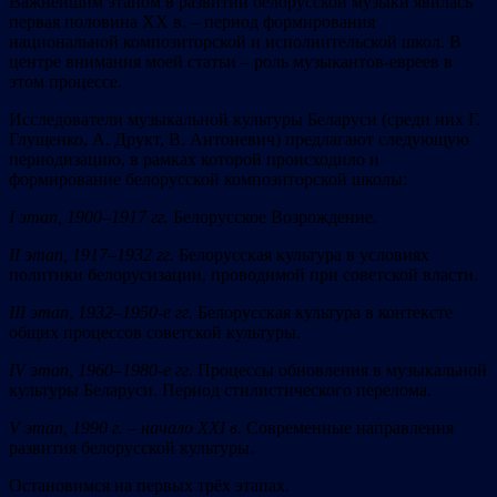
Важнейшим этапом в развитии белорусской музыки явилась
первая половина ХХ в. – период формирования
национальной композиторской и исполнительской школ. В
центре внимания моей статьи – роль музыкантов-евреев в
этом процессе.
Исследователи музыкальной культуры Беларуси (среди них Г.
Глущенко, А. Друкт, В. Антоневич) предлагают следующую
периодизацию, в рамках которой происходило и
формирование белорусской композиторской школы:
I этап, 1900–1917 гг.
Белорусское Возрождение.
II этап, 1917–1932 гг.
Белорусская культура в условиях
политики белорусизации, проводимой при советской власти.
III этап, 1932–1950-е гг.
Белорусская культура в контексте
общих процессов советской культуры.
IV этап, 1960–1980-е гг.
Процессы обновления в музыкальной
культуры Беларуси. Период стилистического перелома.
V этап, 1990 г. – начало XXI в.
Современные направления
развития белорусской культуры.
Остановимся на первых трёх этапах.