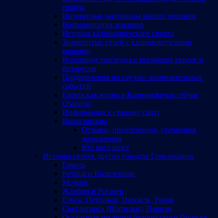
города
Интересные материалы наших земляков
Воспоминания земляков
История калинковичского спорта
Знаменитые евреи с калинковичскими
корнями
Вспомним трагически погибших евреев и
белорусов
Поздравления по случаю знаменательных
событий
Еврейская жизнь в Калинковичах сейчас
Озаричи
Информация к старому сайту
Ваши письма
Отзывы, предложения, уточнения,
дополнения
Кто кого ищет
История евреев других городов Гомельщины
Гомель
Речица и Василевичи
Мозырь
Жлобин и Рогачев
Ельск, Петриков, Наровля, Туров
Светлогорск (Шатилки), Паричи
Остальные местечки белорусского Полесья