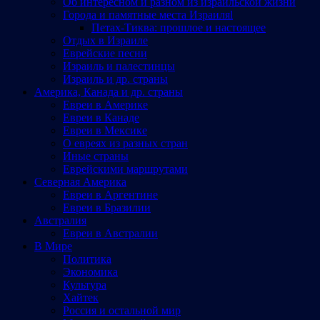
Об интересном и разном из израильской жизни
Города и памятные места Израиляl
Петах-Тиква: прошлое и настоящее
Отдых в Израиле
Еврейские песни
Израиль и палестинцы
Израиль и др. страны
Америка, Канада и др. страны
Евреи в Америке
Евреи в Канаде
Евреи в Мексике
О евреях из разных стран
Иные страны
Еврейскими маршрутами
Северная Америка
Евреи в Аргентине
Евреи в Бразилии
Австралия
Евреи в Австралии
В Мире
Политика
Экономика
Культура
Хайтек
Россия и остальной мир