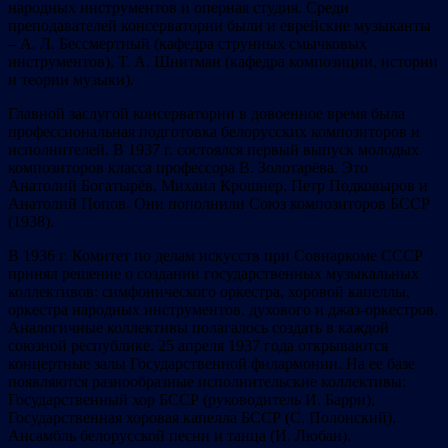
народных инструментов и оперная студия. Среди
преподавателей консерватории были и еврейские музыканты
– А. Л. Бессмертный (кафедра струнных смычковых
инструментов), Т. А. Шнитман (кафедра композиции, истории
и теории музыки).
Главной заслугой консерватории в довоенное время была
профессиональная подготовка белорусских композиторов и
исполнителей. В 1937 г. состоялся первый выпуск молодых
композиторов класса профессора В. Золотарёва. Это
Анатолий Богатырёв, Михаил Крошнер, Петр Подковыров и
Анатолий Попов. Они пополнили Союз композиторов БССР
(1938).
В 1936 г. Комитет по делам искусств при Совнаркоме СССР
принял решение о создании государственных музыкальных
коллективов: симфонического оркестра, хоровой капеллы,
оркестра народных инструментов, духового и джаз-оркестров.
Аналогичные коллективы полагалось создать в каждой
союзной республике. 25 апреля 1937 года открываются
концертные залы Государственной филармонии. На ее базе
появляются разнообразные исполнительские коллективы:
Государственный хор БССР (руководитель И. Барри),
Государственная хоровая капелла БССР (С. Полонский),
Ансамбль белорусской песни и танца (И. Любан).