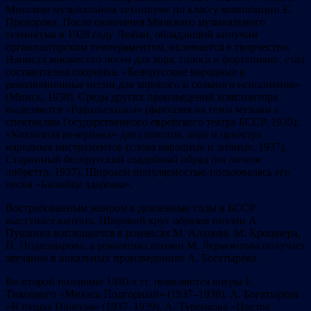
Минском музыкальном техникуме по классу композиции Е.
Прохорова. После окончания Минского музыкального
техникума в 1928 году Любан, обладавший кипучим
организаторским темпераментом, включается в творчество.
Написал множество песен для хора, голоса и фортепиано, стал
составителем сборника. «Белорусские народные и
революционные песни для хорового и сольного исполнения»
(Минск, 1938). Среди других произведений композитора
выделяются «Рафальскиана» (фантазия на темы музыки к
спектаклям Государственного еврейского театра БССР, 1935);
«Колхозная вечеринка» для солистов, хора и оркестра
народных инструментов (слова народные и личные, 1937),
Старинный белорусский свадебный обряд (на личное
либретто, 1937). Широкой популярностью пользовалась его
песня «Бывайце здаровы».
Востребованным жанром в довоенные годы в БССР
выступает кантата. Широкий круг образов поэзии А.
Пушкина воплощается в романсах М. Аладова, М. Крошнера,
П. Подковырова, а романтика поэзии М. Лермонтова получает
звучание в вокальных произведениях А. Богатырёва.
Во второй половине 1930-х гг. появляются оперы Е.
Тикоцкого «Михась Подгорный» (1937–1938), А. Богатырёва
«В пущах Полесья» (1937–1939), А. Туренкова «Цветок