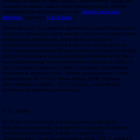
Нередко Полонский перекладывал традиционные идишские
мелодии на новые слова с пролетарским текстом. Особой
популярностью пользовалась песня «
Биробиджанский
фрейлехс
» (на текст
Изи Харика
).
Несмотря на то, что время от времени в палитре белорусского
искусства появлялись яркие краски, деятельность белорусских
литераторов, художников, деятелей театра и других
художественных направлений в эти годы находилась под
пристальным вниманием Коммунистической партии и жестко
регламентировалась. Для контроля над деятелями культуры и
воплощения метода социалистического реализма в 1930-х гг.
были созданы творческие союзы: писателей, архитекторов,
художников, композиторов. Первым руководителем Союза
композиторов БССР стал Исаак Любан (1906, Чериков
Могилевской губернии – 1975, Москва) – плодовитый,
талантливый композитор-песенник.
И. И. Любан
И. Любан был воспитан в интернациональной среде.
Рожденный в местечке, он в детские годы рано осиротел и
был определен в приют, а затем – в коммуну П.
Лепешинского. По её направлению в 1924–1928 гг. учился в