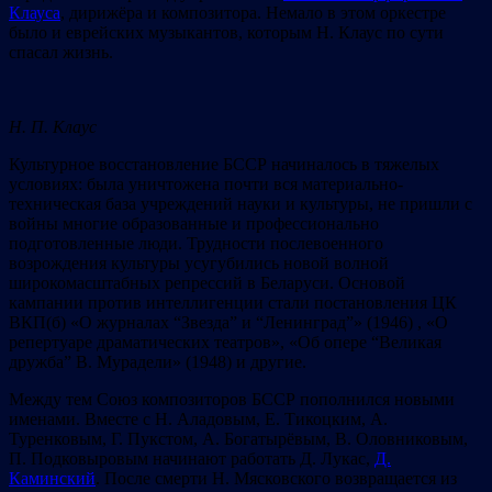
Клауса
, дирижёрa и композиторa. Немало в этом оркестре
было и еврейских музыкантов, которым Н. Клаус по сути
спасал жизнь.
Н. П. Клаус
Культурное восстановление БССР начиналось в тяжелых
условиях: была уничтожена почти вся материально-
техническая база учреждений науки и культуры, не пришли с
войны многие образованные и профессионально
подготовленные люди. Трудности послевоенного
возрождения культуры усугубились новой волной
широкомасштабных репрессий в Беларуси. Основой
кампании против интеллигенции стали постановления ЦК
ВКП(б) «О журналах “Звезда” и “Ленинград”» (1946) , «О
репертуаре драматических театров», «Об опере “Великая
дружба” В. Мурадели» (1948) и другие.
Между тем Союз композиторов БССР пополнился новыми
именами. Вместе с Н. Аладовым, Е. Тикоцким, А.
Туренковым, Г. Пукстом, А. Богатырёвым, В. Оловниковым,
П. Подковыровым начинают работать Д. Лукас,
Д.
Каминский
. После смерти Н. Мясковского возвращается из