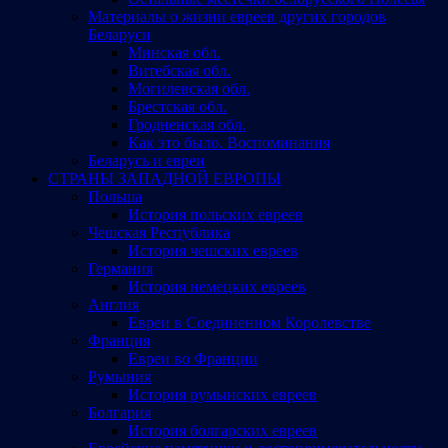
Материалы о жизни евреев других городов
Беларуси
Минская обл.
Витебская обл.
Могилевская обл.
Брестская обл.
Гродненская обл.
Как это было. Воспоминания
Беларусь и евреи
СТРАНЫ ЗАПАДНОЙ ЕВРОПЫ
Польша
История польских евреев
Чешская Республика
История чешских евреев
Германия
История немецких евреев
Англия
Евреи в Соединенном Королевстве
Франция
Евреи во Франции
Румыния
История румынских евреев
Болгария
История болгарских евреев