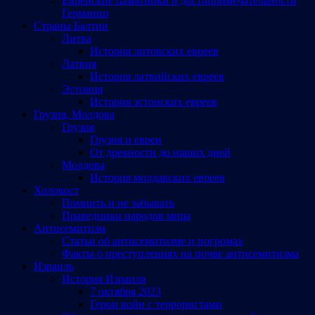
Еврейские памятники и достопримечательности
Германии
Страны Балтии
Литва
История литовских евреев
Латвия
История латвийских евреев
Эстония
История эстонских евреев
Грузия, Молдова
Грузия
Грузия и евреи
От древности до наших дней
Молдова
История молдавских евреев
Холокост
Помнить и не забывать
Праведники народов мира
Антисемитизм
Статьи об антисемитизме и погромах
Факты о преступлениях на почве антисемитизма
Израиль
История Израиля
7 октября 2023
Герои войн с террористами