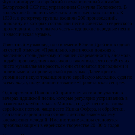
Функционирует и еврейский государственный ансамбль
Белорусской ССР под управлением Самуила Полонского. В
коллективе было пять мужских и пять женских голосов. К
1933 г. в репертуар группы входили 200 произведений,
половину из которых составляли песни советского еврейского
пролетариата, а остальную часть – идишские народные песни
и классическая музыка.
Известный музыковед того времени Юлиан Дрейзин в одной
из статей отмечал: «Правильно, критически подходя к
наследию, столь далекому от нашей современности, ансамбль
подаёт произведения классиков в таком виде, что остаётся их
чисто музыкальная красота, и они становятся пригодными и
полезными для пролетарской культуры». Далее критик
упоминает некую традиционную еврейскую мелодию, судя по
всему
нигун
, получивший название «Пролетарская сестра».
Одновременно Полонский принимает активное участие в
вечерах идишской песни, которые регулярно устраивались в
различных клубных залах Минска, создаёт песни на слова
еврейских поэтов, чаще всего Ицика Фефера, и обработки,
фантазии, вариации на основе с детства знакомых ему
клезмерских мелодий. Именно такие жанры становятся
преобладающими в еврейском творчестве 20–30-х годов.