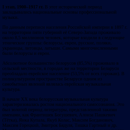
I этап, 1900–1917 гг.
В этот исторический период
закладывались национальные основы профессиональной
музыки.
По данным переписи населения Российской империи в 1897 г.
на территории пяти губерний её Северо-Запада проживало
около 8,5 миллионов человек, которые входили в следующие
этнические группы: белорусы, евреи, русские, поляки,
украинцы, литовцы, латыши. Самыми многочисленными
были белорусы и евреи.
Абсолютное большинство белорусов (85,5%) проживало в
сельской местности, в городах же на территории Беларуси
преобладало еврейское население (53,5% от всех горожан). В
поликультурном пространстве Беларуси одним из
самобытных явлений являлась еврейская музыкальная
культура.
В начале XX века белорусская музыкальная культура
характеризовалась ростом национального самосознания. Это
был золотой период литературы, представленной такими
именами, как Франтишек Богушевич, Алоиза Пашкевич
(Тётка), Янка Купала, Якуб Колас, Максим Богданович,
Максим Горецкий, Змитрок Бядуля, Тишка Гартный и др.