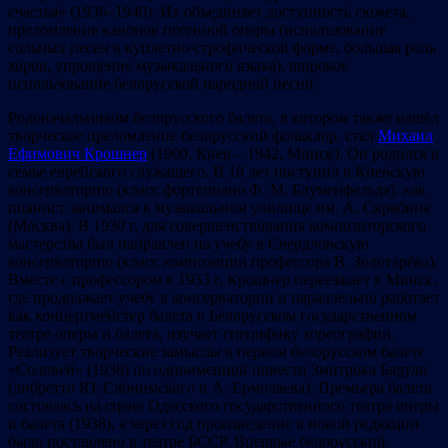
счастья» (1936–1940). Их объединяет доступность сюжета,
преломление канонов песенной оперы (использование
сольных песен в куплетно-строфической форме, большая роль
хоров, упрощение музыкального языка), широкое
использование белорусской народной песни.
Родоначальником белорусского балета, в котором также нашёл
творческое преломление белорусский фольклор, стал
Михаил
Ефимович Крошнер
(1900, Киев – 1942, Минск). Он родился в
семье еврейского служащего. В 18 лет поступил в Киевскую
консерваторию (класс фортепиано Ф. М. Блуменфельда), как
пианист занимался в музыкальном училище им. А. Скрябина
(Москва). В 1930 г. для совершенствования композиторского
мастерства был направлен на учебу в Свердловскую
консерваторию (класс композиции профессора В. Золотарёва).
Вместе с профессором в 1933 г. Крошнер переезжает в Минск,
где продолжает учебу в консерватории и параллельно работает
как концертмейстер балета в Белорусском государственном
театре оперы и балета, изучает специфику хореографии.
Реализует творческие замыслы в первом белорусском балете
«Соловей» (1938) по одноименной повести Змитрока Бядули
(либретто Ю. Слонимского и А. Ермолаева). Премьера балета
состоялась на сцене Одесского государственного театра оперы
и балета (1938), а через год произведение в новой редакции
было поставлено в театре БССР. Впервые белорусский