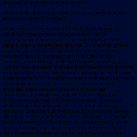
из музыкантов-евреев, бывших клезмеров.
Политика белорусизации оказала положительное влияние и
на профессиональную музыку.
По мнению Н. Степанской, в 1920-е годы белорусская и
еврейская музыка решали сходные задачи: синтез
национального и европейского, освоение классических
жанров, форм и технических приемов. Но если белорусы не
ощущали дискомфорта, благополучно помещая цитаты
народных песен в сонатные формы и создавая оперы,
квартеты, кантаты и т.д. на белорусском языке, то еврейские
композиторы понимали неорганичность такого пути для себя:
«Слишком большая культурная дистанция между еврейскими
и славянскими типами интонационного мышления, вкусами и
эмоционально-психологическими предпочтениями не
позволяла образованным еврейским музыкантам
автоматически повторять в творчестве путь своих русских и
белорусских собратьев». К тому же идеологи советского
общества поставили во главу угла не национальные, а
классовые ценности и интернационализм, декларированный
официально. Создание Белорусской ССР возвело на особый
пьедестал белорусскость в искусстве, несмотря на то, что на
протяжении ряда послереволюционных лет в республике
официальными считались 4 языка: белорусский, русский,