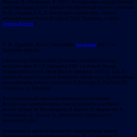
Москвы Л. Абелиович. В 1952 г. Белорусская государственная
консерватория делает первый послевоенный выпуск учеников
Н. И. Аладова и А. В. Богатырёва (среди них – первая
женщина-композитор Беларуси Эдди Тырманд, а также
Генрих Вагнер
).
Э. М. Тырманд. Фото с юбилейной
выставки
2017 г. в
Академии музыки.
Своего рода творческими отчетами становятся съезды
композиторов БССР (прошел в 1947 г.), вторая Декада
белорусского искусства в Москве (февраль 1955 г.). Так, в
рамках Второго съезда на концертах прозвучали произведения
композиторов нового поколения: Г. Вагнера, Е. Глебова, Ю.
Семеняко, Э. Тырманд.
В послевоенный период активизируется внимание
белорусских композиторов к жанру романса, в который
входит поэзия М. Богдановича, Р. Бёрнса. В творчестве А.
Богатырёва, Д. Лукаса, Л. Абелиовича утверждается
вокальный цикл.
Значительное место в творчестве композиторов заняли
программные симфонические поэмы (В. Оловников, Г.