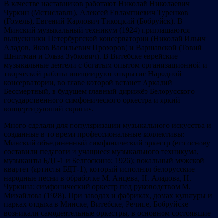
В качестве наставников работают Николай Николаевич
Чуркин (Мстиславль), Алексей Евлампиевич Туренков
(Гомель), Евгений Карлович Тикоцкий (Бобруйск). В
Минский музыкальный техникум (1924) приглашаются
выпускники Петербургской консерватории (Николай Ильич
Аладов, Яков Васильевич Прохоров) и Варшавской (Товий
Шнитман и Эльза Зубкович). В Витебске еврейские
музыкальные деятели с богатым опытом организационной и
творческой работы инициируют открытие Народной
консерватории, во главе которой встанет Аркадий
Бессмертный, в будущем главный дирижёр Белорусского
государственного симфонического оркестра и яркий
концертирующий скрипач.
Много сделали для популяризации музыкального искусства и
созданные в то время профессиональные коллективы:
Минский объединенный симфонический оркестр (его основу
составили педагоги и учащиеся музыкального техникума,
музыканты БДТ-1 и Белгоскино; 1926); вокальный мужской
квартет (артисты БДТ-1), который исполнял белорусские
народные песни в обработке М. Анцева, Н. Аладова, Н.
Чуркина; симфонический оркестр под руководством М.
Михайлова (1928). При заводах и фабриках, домах культуры и
парках отдыха в Минске, Витебске, Речице, Бобруйске
возникали самодеятельные оркестры, в основном состоявшие