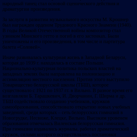
народный танец стал основой сценического действия и
драматургии произведения.
За заслуги в развитии музыкального искусства М. Крошнер
был награжден орденом Трудового Красного Знамени (1940).
В годы Великой Отечественной войны композитор стал
узником Минского гетто и погиб в его застенках. Были
уничтожены и его произведения, в том числе и партитура
балета «Соловей».
Иначе развивалась культурная жизнь в Западной Беларуси,
которая до 1939 г. находилась в составе Польши.
Национально-культурная политика польских властей на
западных землях была направлена на полонизацию и
ассимиляцию местного населения. Против этого выступило
Товарищество белорусской школы (ТБШ), которое
существовало с 1921 по 1937 гг. в Вильно. В разное время его
возглавляли Б. Тарашкевич, И. Дворчанин, Г. Ширма и др.
ТБШ содействовало созданию учебников, кружков
самообразования, способствовало открытию новых учебных
заведений, среди которых – сеть белорусских гимназий в
Новогрудке, Несвиже, Клецке, Вильно. Высоким уровенем
образования отмечалась Виленская белорусская гимназия.
При гимназии издавались журналы, работал драматический
кружок, силами которого осуществлялись постановки