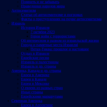
Помнить и не забывать
Праведники народов мира
Антисемитизм
Статьи об антисемитизме и погромах
Факты о преступлениях на почве антисемитизма
Израиль
История Израиля
7 октября 2023
Герои войн с террористами
Об интересном и разном из израильской жизни
Города и памятные места Израиляl
Петах-Тиква: прошлое и настоящее
Отдых в Израиле
Еврейские песни
Израиль и палестинцы
Израиль и др. страны
Америка, Канада и др. страны
Евреи в Америке
Евреи в Канаде
Евреи в Мексике
О евреях из разных стран
Иные страны
Еврейскими маршрутами
Северная Америка
Евреи в Аргентине