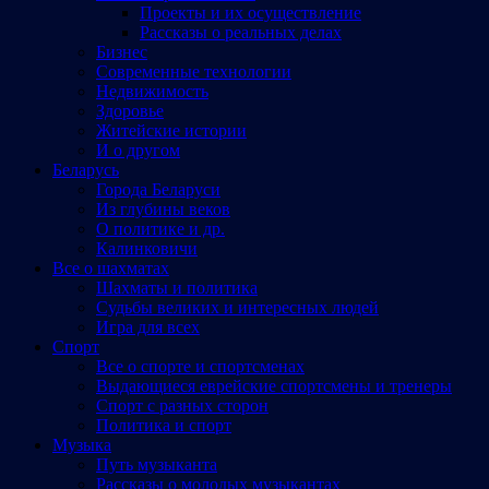
Проекты и их осуществление
Рассказы о реальных делах
Бизнес
Современные технологии
Недвижимость
Здоровье
Житейские истории
И о другом
Беларусь
Города Беларуси
Из глубины веков
О политике и др.
Калинковичи
Все о шахматах
Шахматы и политика
Судьбы великих и интересных людей
Игра для всех
Спорт
Все о спорте и спортсменах
Выдающиеся еврейские спортсмены и тренеры
Спорт с разных сторон
Политика и спорт
Музыка
Путь музыканта
Рассказы о молодых музыкантах