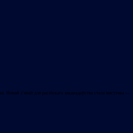
а. Новай з’явай для расійскага заканадаўства стала мястэчка —