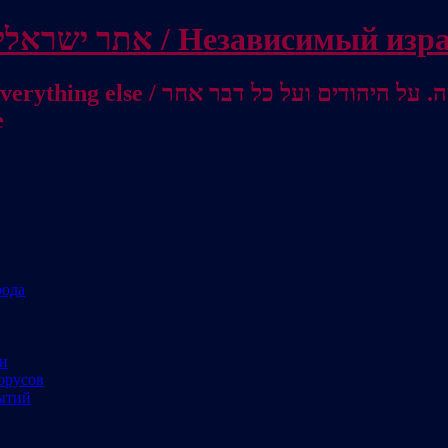
Independent Israeli site / אתר ישראלי עצמאי 
מישראל לאוסטרליה / От Израиля до
е
рода
ми
орусов
ытий