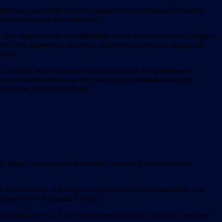
ланіроўцы гандлёвай плошчы, шараговай грамадскай забудове.
арчых занятках насельніцтва.
Каб садзейнічаць эканамічнаму росту на сваіх землях, уладары
тоўскія, украінскія мястэчкі, яўрэйская культура і традыцыі
арыт.
ць, сінагога, якія адыгрывалі важную ролю ў фарміраванні
я, калі набліжаешся да мястэчка, здалёк можна пабачыць
сова блізкі нашым продкам.
ца збору і абмеркавання важных пытанняў, што стаялі на
най каштоўнасці. Амаль усе захаваныя сінагогі каменныя. Але
сюджаныя ва Усходняй Еўропе.
эйскай аселасці. У XIX стагоддзя яўрэі ўжо заходніх губерняў