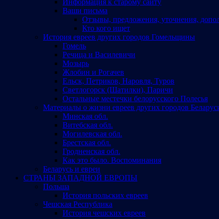
Информация к старому сайту
Ваши письма
Отзывы, предложения, уточнения, допо
Кто кого ищет
История евреев других городов Гомельщины
Гомель
Речица и Василевичи
Мозырь
Жлобин и Рогачев
Ельск, Петриков, Наровля, Туров
Светлогорск (Шатилки), Паричи
Остальные местечки белорусского Полесья
Материалы о жизни евреев других городов Беларус
Минская обл.
Витебская обл.
Могилевская обл.
Брестская обл.
Гродненская обл.
Как это было. Воспоминания
Беларусь и евреи
СТРАНЫ ЗАПАДНОЙ ЕВРОПЫ
Польша
История польских евреев
Чешская Республика
История чешских евреев