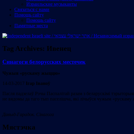
Израильские музыканты
Cвязаться с нами
Помощь сайту
Помощь сайту
Памятные места
Tag Archives:
Ивенец
Синагоги белорусских местечек
Чужыя «рускаму жыццю»
14-03-2017
Ігар Іваноў
Пасля падзелаў Рэчы Паспалітай разам з беларускімі тэрыторыям
не вядомы да таго тып паселішча, які лічыўся чужым «рускам
Давыд-Гарадок. Сінагога
Мястэчка