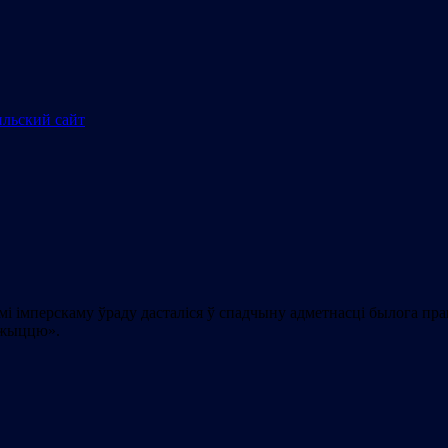
і імперскаму ўраду дасталіся ў спадчыну адметнасці былога прав
у жыццю».