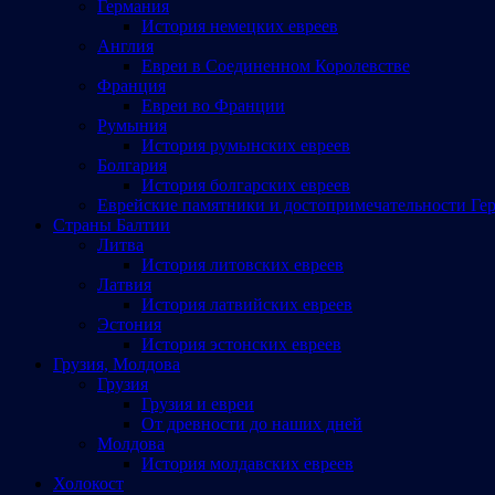
Германия
История немецких евреев
Англия
Евреи в Соединенном Королевстве
Франция
Евреи во Франции
Румыния
История румынских евреев
Болгария
История болгарских евреев
Еврейские памятники и достопримечательности Ге
Страны Балтии
Литва
История литовских евреев
Латвия
История латвийских евреев
Эстония
История эстонских евреев
Грузия, Молдова
Грузия
Грузия и евреи
От древности до наших дней
Молдова
История молдавских евреев
Холокост