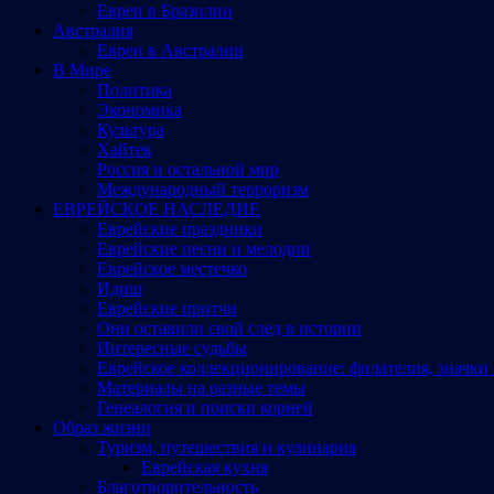
Евреи в Бразилии
Австралия
Евреи в Австралии
В Мире
Политика
Экономика
Культура
Хайтек
Россия и остальной мир
Международный терроризм
ЕВРЕЙСКОЕ НАСЛЕДИЕ
Еврейские праздники
Еврейские песни и мелодии
Еврейское местечко
Идиш
Еврейские притчи
Они оставили свой след в истории
Интересные судьбы
Еврейское коллекционирование: филателия, значки 
Материалы на разные темы
Генеалогия и поиски корней
Образ жизни
Туризм, путешествия и кулинария
Еврейская кухня
Благотворительность