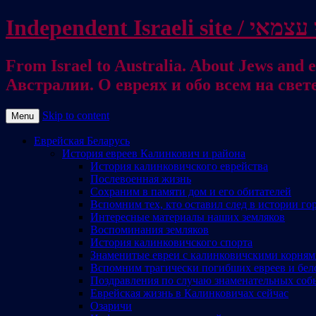
From Israel to Australia. About Jews and everything else / . על היהודים ועל כל דבר אחר
Австралии. О евреях и обо всем на свет
Skip to content
Menu
Еврейская Беларусь
История евреев Калинкович и района
История калинковичского еврейства
Послевоенная жизнь
Сохраним в памяти дом и его обитателей
Вспомним тех, кто оставил след в истории го
Интересные материалы наших земляков
Воспоминания земляков
История калинковичского спорта
Знаменитые евреи с калинковичскими корня
Вспомним трагически погибших евреев и бел
Поздравления по случаю знаменательных соб
Еврейская жизнь в Калинковичах сейчас
Озаричи