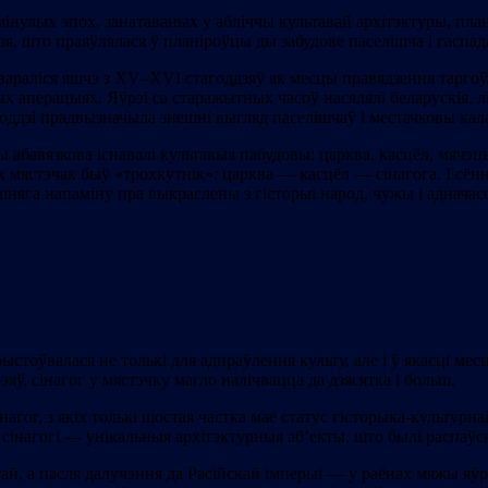
ы мінулых эпох, занатаваных у абліччы культавай архітэктуры, п
зя, што праяўлялася ў планіроўцы ды забудове паселішча і гаспад
араліся яшчэ з XV–XVI стагоддзяў як месцы правядзення таргоў. 
ых аперацыях. Яўрэі са старажытных часоў насялялі беларускія, лі
годдзі прадвызначыла знешні выгляд паселішчаў і местачковы кал
уры абавязкова існавалі культавыя пабудовы: царква, касцёл, мячэ
мястэчак быў «трохкутнік»: царква — касцёл — сінагога. І сённ
ошняга напаміну пра выкраслены з гісторыі народ, чужы і аднача
тоўвалася не толькі для адпраўлення культу, але і ў якасці мес
эяў, сінагог у мястэчку магло налічвацца да дзясятка і больш.
інагог, з якіх толькі шостая частка мае статус гісторыка-культур
я сінагогі — унікальныя архітэктурныя аб’екты, што былі распаў
ай, а пасля далучэння да Расійскай імперыі — у раёнах мяжы яўр