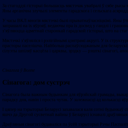
За стагоддзі гісторыі большасць мястэчак увабралі ў сябе рыс
Яны арганічна злучылі элементы гарадскога і сельскага асяродд
У часы ВКЛ многія мястэчкі былі прыватнаўласніцкімі. Яны ўтв
запрашалі на іх яўрэяў, ведаючы пра іх досвед у гандлі і грашов
з’яўляюцца адметнай старонкай гарадской гісторыі, што на ста
Мястэчкі з’яўляліся і рэлігійнымі цэнтрамі акругі. У іх структ
прасторы паселішча. Найбольш распаўсюджаным для беларускіх 
сілуэты шпіляў касцёла і царквы, зрэдку — рэшткі сінагогі, ап
Сінагога ў Волпе
Сінагога: дом сустрэч
Сінагога была важным будынкам для яўрэйскай грамады, выкарыс
парадку дня, навін і проста чутак. У залежнасці ад колькасці яўр
І цяпер на тэрыторыі Беларусі захавалася каля сотні будынкаў с
яшчэ да Другой сусветнай вайны ў Беларусі існавалі драўляны
Драўляныя сінагогі будаваліся па ўсёй тэрыторыі Рэчы Паспаліт