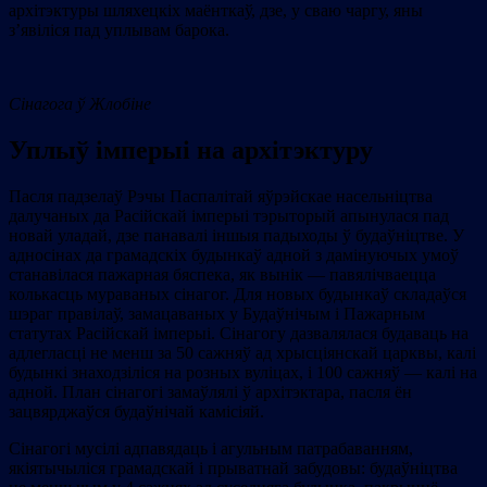
архітэктуры шляхецкіх маёнткаў, дзе, у сваю чаргу, яны
з’явіліся пад уплывам барока.
Сінагога ў Жлобіне
Уплыў імперыі на архітэктуру
Пасля падзелаў Рэчы Паспалітай яўрэйскае насельніцтва
далучаных да Расійскай імперыі тэрыторый апынулася пад
новай уладай, дзе панавалі іншыя падыходы ў будаўніцтве. У
адносінах да грамадскіх будынкаў адной з дамінуючых умоў
станавілася пажарная бяспека, як вынік — павялічваецца
колькасць мураваных сінагог. Для новых будынкаў складаўся
шэраг правілаў, замацаваных у Будаўнічым і Пажарным
статутах Расійскай імперыі. Сінагогу дазвалялася будаваць на
адлегласці не менш за 50 сажняў ад хрысціянскай царквы, калі
будынкі знаходзіліся на розных вуліцах, і 100 сажняў — калі на
адной. План сінагогі замаўлялі ў архітэктара, пасля ён
зацвярджаўся будаўнічай камісіяй.
Сінагогі мусілі адпавядаць і агульным патрабаванням,
якіятычыліся грамадскай і прыватнай забудовы: будаўніцтва