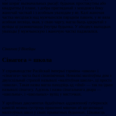
мае шэраг вызначальных рысаў: будынак простакутны або
квадратны ў плане, з добра прагляданай з заходняга боку
жаночай часткай і з асобным уваходам у яе. Калі жаночая
частка месцілася над мужчынскім пярэднім пакоем, у яе вяла
асобная лесвіца, якая, у сваю чаргу, магла быць адкрытай з
вуліцы ці размяшчацца ўнутры будынка. У абодвух выпадках
уваходы ў мужчынскую і жаночую часткі падзяляліся.
Сінагога ў Вілейцы
Сінагога = школа
У справаводстве Расійскай імперыі тэрміны «школа» і
«сінагога» часта былі сінанімічныя. Невялікі малітоўны дом з
двухсхільнай страхой называлі «малітоўная школа», ці проста
«школа». Такая назва магла паходзіць ад «shul» — так на ідыш
называлі сінагогу. Адсюль і назва сінагальнага двара —
«школьны», і «школьных» вуліц у мястэчках.
У архіўных дакументах будаўнічых аддзяленняў губернскіх
камісій можна сустрэць прашэнні мяшчан аб арганізацыі
малітоўных школ у сваіх прыватных будынках. Цікавасць