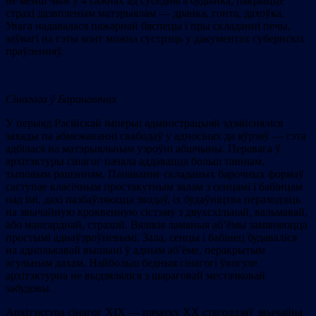
не менш чым у 4 сажнях ад суседняга будынка, пакрыццё
страхі дазволеным матэрыялам — дранка, гонта, дахоўка.
Увага надавалася пажарнай бяспецы і пры складанні печы,
заўвагі на гэты конт можна сустрэць у дакументах губернскіх
праўленняў.
Сінагога ў Баранавічах
У перыяд Расійскай імперыі адміністрацыяй здзяйсняліся
захады па абмежаванні свабодаў у адносінах да яўрэяў — гэта
адбілася на матэрыяльным узроўні абшчыны. Перавага ў
архітэктуры сінагог пачала аддавацца больш танным,
тыповым рашэнням. Панаванне складаных барочных формаў
саступае класічным простакутным залам з сенцамі і бабінцам
над імі, дахі пазбаўляюцца зводаў, іх будаўніцтва пераходзіць
на звычайную кроквенную сістэму з двухсхільнай, вальмавай,
або мансарднай, страхой. Вялікія ламаныя аб’ёмы замяняюцца
простымі аднаўзроўневымі. Зала, сенцы і бабінец будаваліся
на аднолькавай вышыні ў адным аб’ёме, перакрытым
агульным дахам. Найбольш бедныя сінагогі ўвогуле
архітэктурна не выдзяляліся з шараговай местачковай
забудовы.
Архітэктура сінагог ХІХ — пачатку ХХ стагоддзяў звычайна