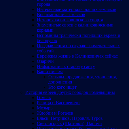
города
Интересные материалы наших земляков
Воспоминания земляков
История калинковичского спорта
Знаменитые евреи с калинковичскими
корнями
Вспомним трагически погибших евреев и
белорусов
Поздравления по случаю знаменательных
событий
Еврейская жизнь в Калинковичах сейчас
Озаричи
Информация к старому сайту
Ваши письма
Отзывы, предложения, уточнения,
дополнения
Кто кого ищет
История евреев других городов Гомельщины
Гомель
Речица и Василевичи
Мозырь
Жлобин и Рогачев
Ельск, Петриков, Наровля, Туров
Светлогорск (Шатилки), Паричи
Остальные местечки белорусского Полесья