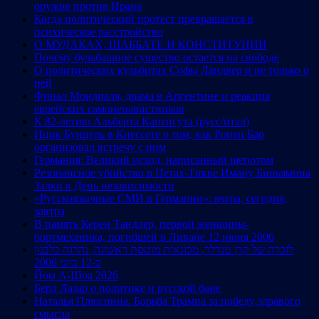
оружие против Ирана
Когда политический протест превращается в
психическое расстройство
О МУДАКАХ, ШАББАТЕ И КОНСТИТУЦИИ
Почему бульбашное существо остается на свободе
О политических кульбитах Софы Ландвер и не только о
ней
Финал Мондиаля, драма в Аргентине и реакция
еврейских самоненавистников
К 82-летию Альберта Капенгута (русс/итал)
Ицик Бунцель в Кнессете о том, как Ронен Бар
организовал встречу с ним
Германия: Великий исход, написанный шепотом
Резонансное убийство в Петах-Тикве Иману Биньямина
Залки в День независимости
«Русскоязычные СМИ в Германии»: вчера, сегодня,
завтра
В память Керен Тандлер, первой женщины-
бортмеханика, погибшей в Ливане 12 июня 2006
לזכרה של קרן טנדלר, מכונאית מוטסת ראשונה, נהרגה בלבנון
ב-12 ביוני 2006
Йом А-Шоа 2026
Берл Лазар о политике и русской бане
Наталья Плюснина. Борьба Трампа за победу здравого
смысла