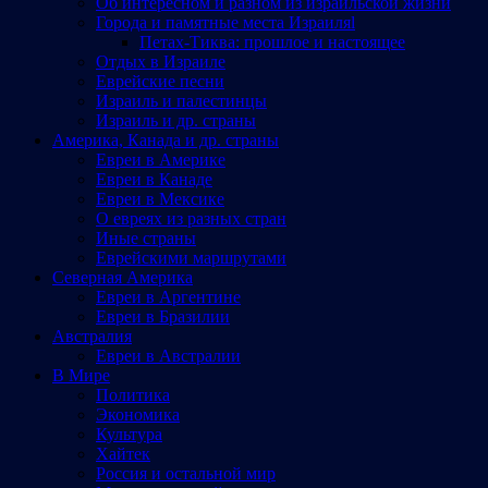
Об интересном и разном из израильской жизни
Города и памятные места Израиляl
Петах-Тиква: прошлое и настоящее
Отдых в Израиле
Еврейские песни
Израиль и палестинцы
Израиль и др. страны
Америка, Канада и др. страны
Евреи в Америке
Евреи в Канаде
Евреи в Мексике
О евреях из разных стран
Иные страны
Еврейскими маршрутами
Северная Америка
Евреи в Аргентине
Евреи в Бразилии
Австралия
Евреи в Австралии
В Мире
Политика
Экономика
Культура
Хайтек
Россия и остальной мир