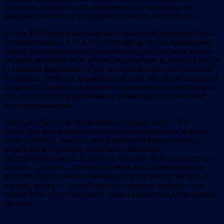
сельскага асяроддзя, што праяўлялася ў планіроўцы ды
забудове паселішча і гаспадарчых занятках насельніцтва.
У часы ВКЛ многія мястэчкі былі прыватнаўласніцкімі. Яны
ўтвараліся яшчэ з XV–XVI стагоддзяў як месцы правядзення
таргоў. Каб садзейнічаць эканамічнаму росту на сваіх землях,
уладары запрашалі на іх яўрэяў, ведаючы пра іх досвед у гандлі
і грашовых аперацыях. Яўрэі са старажытных часоў насялялі
беларускія, літоўскія, украінскія мястэчкі, яўрэйская культура і
традыцыі з’яўляюцца адметнай старонкай гарадской гісторыі,
што на стагоддзі прадвызначыла знешні выгляд паселішчаў і
местачковы каларыт.
Мястэчкі з’яўляліся і рэлігійнымі цэнтрамі акругі. У іх
структуры абавязкова існавалі культавыя пабудовы: царква,
касцёл, мячэць, сінагога, якія адыгрывалі важную ролю ў
фарміраванні прасторы паселішча. Найбольш
распаўсюджаным для беларускіх мястэчак быў «трохкутнік»:
царква — касцёл — сінагога. І сёння, калі набліжаешся да
мястэчка, здалёк можна пабачыць сілуэты шпіляў касцёла і
царквы, зрэдку — рэшткі сінагогі, апошняга напаміну пра
выкраслены з гісторыі народ, чужы і адначасова блізкі нашым
продкам.