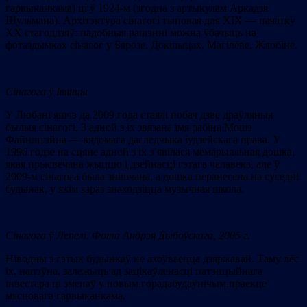
гарвыканкама) ці ў 1924-м (згодна з артыкулам Аркадзя
Шульмана). Архітэктура сінагогі тыповая для XIX — пачатку
XX стагоддзяў: падобныя рашэнні можна ўбачыць на
фотаздымках сінагог у Бярозе, Докшыцах, Магілёве, Жлобіне.
Сінагога ў Івянцы
У Любані яшчэ да 2009 года стаялі побач дзве драўляныя
былыя сінагогі. З адной з іх звязана імя рабіна Мошэ
Файнштэйна — вядомага даследчыка іудзейскага права. У
1996 годзе на сцяне адной з іх з’явілася мемарыяльная дошка,
якая прысвечана жыццю і дзейнасці гэтага чалавека, але ў
2009-м сінагога была знішчана, а дошка перанесена на суседні
будынак, у якім зараз знаходзіцца музычная школа.
Сінагога ў Лепелі. Фота Андрэя Дыбоўскага, 2005 г.
Ніводны з гэтых будынкаў не ахоўваецца дзяржавай. Таму лёс
іх, напэўна, залежыць ад зацікаўленасці патэнцыйнага
інвестара ці зменаў у новым горадабудаўнічым праекце
мясцовага гарвыканкама.