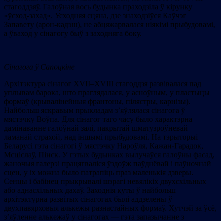
стагоддзяў. Галоўная вось будынка праходзіла ў кірунку
«ўсход-захад». Усходняя сцяна, дзе знаходзіўся Каўчэг
Запавету (арон-кадэш), не абцяжарвалася ніякімі прыбудовамі,
а ўваход у сінагогу быў з заходняга боку.
Сінагога ў Сапоцкіне
Архітэктура сінагог XVII–XVIII стагоддзя развівалася пад
уплывам барока, што праглядалася, у асноўным, у пластыцы
формаў (крывалінейныя франтоны, пілястры, карнізы).
Найбольш яскравым прыкладам з’яўлялася сінагога ў
мястэчку Воўпа. Для сінагог таго часу было характэрна
дамінаванне галоўнай залі, пакрытай шматузроўневай
ламанай страхой, над іншымі прыбудовамі. На тэрыторыі
Беларусі гэта сінагогі ў мястэчку Нароўля, Кажан-Гарадок,
Мсціслаў, Пінск. У гэтых будынках вылучаўся галоўны фасад,
жаночыя галерэі працягваліся ўздоўж паўднёвай і паўночнай
сцен, у іх можна было патрапіць праз маленькія дзверы.
Сенцы і бабінец прыкрывалі шэрагі невялікіх двухсхільных
або аднасхільных дахаў. Заходнія куты ў найбольш
архітэктурна развітых сінагогах былі аддзелены ў
двухпавярховыя алькежы разнастайных формаў. Хутчэй за ўсё,
з’яўленне алькежаў у сінагогах — гэта запазычанне з