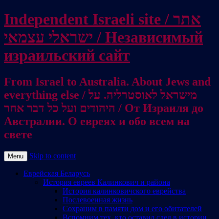
Independent Israeli site / אתר
ישראלי עצמאי / Независимый
израильский сайт
From Israel to Australia. About Jews and
everything else / מישראל לאוסטרליה. על
היהודים ועל כל דבר אחר / От Израиля до
Австралии. О евреях и обо всем на
свете
Skip to content
Menu
Еврейская Беларусь
История евреев Калинкович и района
История калинковичского еврейства
Послевоенная жизнь
Сохраним в памяти дом и его обитателей
Вспомним тех, кто оставил след в истории