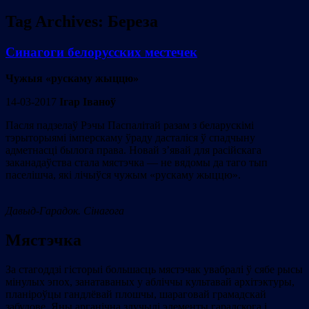
Tag Archives:
Береза
Синагоги белорусских местечек
Чужыя «рускаму жыццю»
14-03-2017
Ігар Іваноў
Пасля падзелаў Рэчы Паспалітай разам з беларускімі
тэрыторыямі імперскаму ўраду дасталіся ў спадчыну
адметнасці былога права. Новай з’явай для расійскага
заканадаўства стала мястэчка — не вядомы да таго тып
паселішча, які лічыўся чужым «рускаму жыццю».
Давыд-Гарадок. Сінагога
Мястэчка
За стагоддзі гісторыі большасць мястэчак увабралі ў сябе рысы
мінулых эпох, занатаваных у абліччы культавай архітэктуры,
планіроўцы гандлёвай плошчы, шараговай грамадскай
забудове. Яны арганічна злучылі элементы гарадскога і