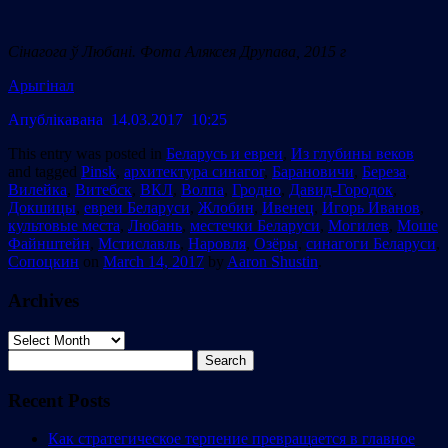
Сінагога ў Любані. Фота Аляксея Друпава, 2015 г
Арыгiнал
Апублiкавана
14.03.2017 10:25
This entry was posted in
Беларусь и евреи
,
Из глубины веков
and tagged
Pinsk
,
архитектура синагог
,
Барановичи
,
Береза
,
Вилейка
,
Витебск
,
ВКЛ
,
Волпа
,
Гродно
,
Давид-Городок
,
Докшицы
,
евреи Беларуси
,
Жлобин
,
Ивенец
,
Игорь Иванов
,
культовые места
,
Любань
,
местечки Беларуси
,
Могилев
,
Моше
Файнштейн
,
Мстиславль
,
Наровля
,
Озёры
,
синагоги Беларуси
,
Сопоцкин
on
March 14, 2017
by
Aaron Shustin
.
Archives
Archives
Search
for:
Recent Posts
Как стратегическое терпение превращается в главное