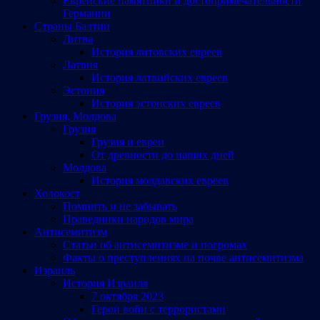
Еврейские памятники и достопримечательности
Германии
Страны Балтии
Литва
История литовских евреев
Латвия
История латвийских евреев
Эстония
История эстонских евреев
Грузия, Молдова
Грузия
Грузия и евреи
От древности до наших дней
Молдова
История молдавских евреев
Холокост
Помнить и не забывать
Праведники народов мира
Антисемитизм
Статьи об антисемитизме и погромах
Факты о преступлениях на почве антисемитизма
Израиль
История Израиля
7 октября 2023
Герои войн с террористами