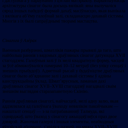
і даступнага ў параўнанні з цэглай матэрыялу. Варыятыўнасць
архітэктуры сінагог была досыць вялікай: яны вылучаліся
сярод іншых пабудоў формай дахаў, масіўнасцю, якая вынікала
з вялікага аб’ёму галоўнай залі, складанасцю дахавай сістэмы.
Многія з іх былі сапраўднымі творамі мастацтва.
Сінагога ў Азёрах
Ваенныя разбурэнні, шматлікія пажары прывялі да таго, што
найбольш раннія з вядомых драўляных сінагог датуюцца XVII
стагоддзем. Галоўныя залі ў іх мелі квадратную форму, часцей
за ўсё абмяжоўваліся памерамі 10–12 метраў (без уліку сенцаў і
знешніх прыбудоў). Адметнай рысай у будаўніцтве драўляных
сінагог было аб’яднанне залі і дахавай сістэмы ў адзіны
канструкцыйны ўклад. Шмат’ярусныя, ламаныя дахі
драўляных сінагог XVII–XVIII стагоддзяў нагадвалі сваім
знешнім выглядам старазапаветную Скінію.
Раннія драўляныя сінагогі, найчасцей, мелі адну залю, якая
аддзялялася ад галоўнага ўваходу невялікім пакойчыкам —
накшталт сенцаў — з-за патрабаванняў Талмуда, які
сцвярджаў, што ўваход у сінагогу ажыццяўляўся праз двое
дзвярэй. Жаночыя галерэі і іншыя элементы, неабходныя
яўрэйскай абшчыне, з’явіліся пазней, на мяжы XVII–XVIII