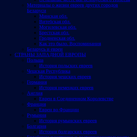
Материалы о жизни евреев других городов
Беларуси
Минская обл.
Витебская обл.
Могилевская обл.
Брестская обл.
Гродненская обл.
Как это было. Воспоминания
Беларусь и евреи
СТРАНЫ ЗАПАДНОЙ ЕВРОПЫ
Польша
История польских евреев
Чешская Республика
История чешских евреев
Германия
История немецких евреев
Англия
Евреи в Соединенном Королевстве
Франция
Евреи во Франции
Румыния
История румынских евреев
Болгария
История болгарских евреев