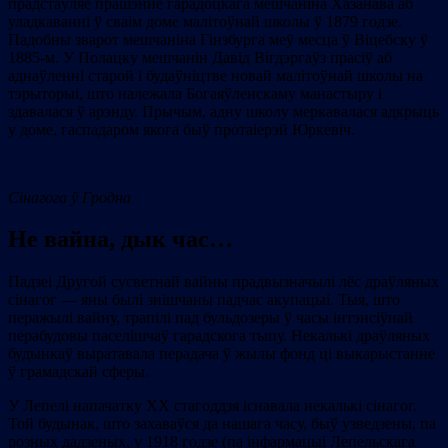
прадстаўляе прашэнне гарадоцкага мешчаніна Хазанава аб
уладкаванні ў сваім доме малітоўнай школы ў 1879 годзе.
Падобны зварот мешчаніна Гінзбурга меў месца ў Віцебску ў
1885-м. У Полацку мешчанін Давід Вігдэргаўз прасіў аб
аднаўленні старой і будаўніцтве новай малітоўнай школы на
тэрыторыі, што належала Богаяўленскаму манастыру і
здавалася ў арэнду. Прычым, адну школу меркавалася адкрыць
у доме, гаспадаром якога быў протаіерэй Юркевіч.
Сінагога ў Гродна
Не вайна, дык час…
Падзеі Другой сусветнай вайны прадвызначылі лёс драўляных
сінагог — яны былі знішчаны падчас акупацыі. Тыя, што
перажылі вайну, трапілі пад бульдозеры ў часы інтэнсіўнай
перабудовы паселішчаў гарадскога тыпу. Некалькі драўляных
будынкаў выратавала перадача ў жылы фонд ці выкарыстанне
ў грамадскай сферы.
У Лепелі напачатку XX стагоддзя існавала некалькі сінагог.
Той будынак, што захаваўся да нашага часу, быў узведзены, па
розных дадзеных, у 1918 годзе (па інфармацыі Лепельскага