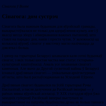
Сінагога ў Волпе
Сінагога: дом сустрэч
Сінагога была важным будынкам для яўрэйскай грамады,
выкарыстоўвалася не толькі для адпраўлення культу, але і ў
якасці месца збору і абмеркавання важных пытанняў, што
стаялі на парадку дня, навін і проста чутак. У залежнасці ад
колькасці яўрэяў, сінагог у мястэчку магло налічвацца да
дзясятка і больш.
І цяпер на тэрыторыі Беларусі захавалася каля сотні будынкаў
сінагог, з якіх толькі шостая частка мае статус гісторыка-
культурнай каштоўнасці. Амаль усе захаваныя сінагогі
каменныя. Але яшчэ да Другой сусветнай вайны ў Беларусі
існавалі драўляныя сінагогі — унікальныя архітэктурныя
аб’екты, што былі распаўсюджаныя ва Усходняй Еўропе.
Драўляныя сінагогі будаваліся па ўсёй тэрыторыі Рэчы
Паспалітай, а пасля далучэння да Расійскай імперыі — у
раёнах мяжы яўрэйскай аселасці. У XIX стагоддзя яўрэі ўжо
заходніх губерняў Расійскай імперыі выступалі за
выкарыстанне на патрэбы будаўніцтва дрэва як больш таннага