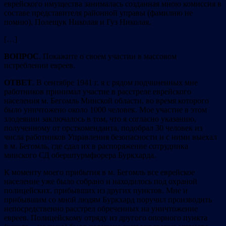
еврейского имущества занималась созданная мною комиссия в
составе представителя районной управы (фамилию не
помню), Полещук Николая и Гуз Николая.
[…]
ВОПРОС
. Покажите о своем участии в массовом
истреблении евреев.
ОТВЕТ
. В сентябре 1941 г. я с рядом подчиненных мне
работников принимал участие в расстреле еврейского
населения м. Бегомль Минской области, во время которого
было уничтожено около 1000 человек. Мое участие в этом
злодеянии заключалось в том, что я согласно указанию,
полученному от орсткоменданта, подобрал 30 человек из
числа работников Управления безопасности и с ними выехал
в м. Бегомль, где сдал их в распоряжение сотрудника
минского СД оберштурмфюрера Буркхарда.
К моменту моего прибытия в м. Бегомль все еврейское
население уже было собрано и находилось под охраной
полицейских, прибывших из других пунктов. Мне и
прибывшим со мной людям Буркхард поручил производить
непосредственно расстрел обреченных на уничтожение
евреев. Полицейскому отряду из другого опорного пункта