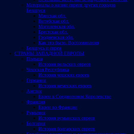
Материалы о жизни евреев других городов
Беларуси
Минская обл.
Витебская обл.
Могилевская обл.
Брестская обл.
Гродненская обл.
Как это было. Воспоминания
Беларусь и евреи
СТРАНЫ ЗАПАДНОЙ ЕВРОПЫ
Польша
История польских евреев
Чешская Республика
История чешских евреев
Германия
История немецких евреев
Англия
Евреи в Соединенном Королевстве
Франция
Евреи во Франции
Румыния
История румынских евреев
Болгария
История болгарских евреев