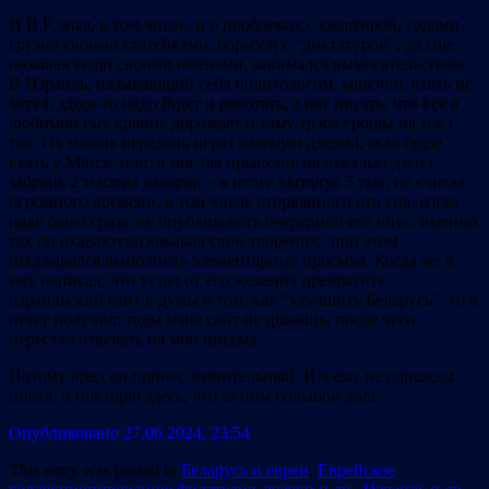
И В.Р. зная, в том числе, и о проблемах с квартирой, годами
грузил своими статейками, борьбой с “диктатурой”, да еще,
называя вещи своими именами, занимался вымогательством.
В Израиль, называющий себя политологом, конечно, ехать не
хотел, здесь-то надо будет и работать, а вот писать, что все в
любимой ему краине дорожает и таму трэба грошы на тое i
тое, i iх можна перадаць цераз знаемую дзядькi, якая будзе
ехать у Мiнск, или: я мог бы прыехаць на некалькi дзен i
забраць 2 тысячы далярау, – в итоге вытянул 5 тыс, не считая
огромного времени, в том числе оторванного ото сна, когда
надо было сразу же опубликовать очередной его опус, именно
так он охарактеризовывал свои творения, при этом
отказывался выполнить элементарные просьбы. Когда же я
ему написал, что устал от его желания превратить
израильский сайт в думы о том, как “улучшить Беларусь”, то в
ответ получил: тады мяне сайт не цiкавiць, после чего
перестал отвечать на мои письма.
Потому вред он принес значительный. И я ему не однажды
писал, и повторю здесь, что за ним большой долг.
Опубликовано 27.06.2024, 23:54
This entry was posted in
Беларусь и евреи
,
Еврейское