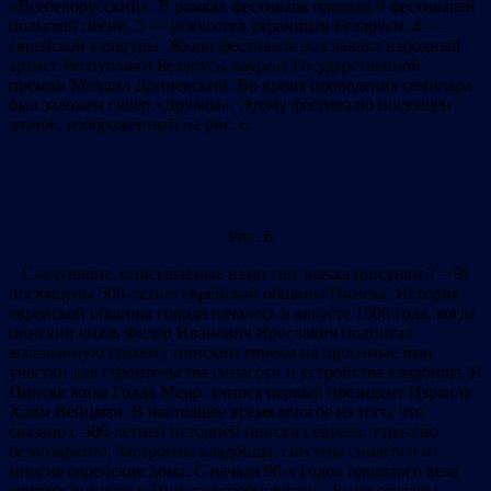
«Всебелорусский». В рамках фестиваля прошли 9 фестивалей
польской песни, 5 — искусства украинцев Беларуси, 4 —
еврейской культуры. Жюри фестиваля возглавлял народный
артист Республики Беларусь, лауреат Государственной
премии Михаил Дриневский. Во время проведения семинара
был заложен сквер «Дружба». Этому фестивалю посвящен
значок, изображенный на рис. 6.
Рис. 6
Следующие, описываемые нами три значка (рисунки 7 – 9)
посвящены 500-летию еврейской общины Пинска. История
еврейской общины города началось в августе 1506 года, когда
пинский князь Федор Иванович Ярославич подписал
жалованную грамоту пинским евреям на просимые ими
участки для строительства синагоги и устройства кладбища. В
Пинске жила Голда Меир, учился первый президент Израиля
Хаим Вейцман. В настоящее время многое из того, что
связано с 500-летней историей пинских евреев, утрачено
безвозвратно. Застроены кладбища, снесены синагоги и
многие еврейские дома. С начала 90-х годов прошлого века
еврейская жизнь в Пинске возобновилась. Были созданы