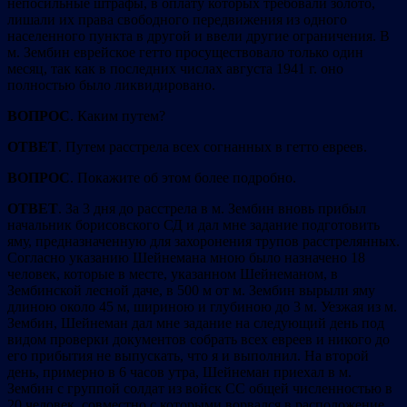
непосильные штрафы, в оплату которых требовали золото,
лишали их права свободного передвижения из одного
населенного пункта в другой и ввели другие ограничения. В
м. Зембин еврейское гетто просуществовало только один
месяц, так как в последних числах августа 1941 г. оно
полностью было ликвидировано.
ВОПРОС
. Каким путем?
ОТВЕТ
. Путем расстрела всех согнанных в гетто евреев.
ВОПРОС
. Покажите об этом более подробно.
ОТВЕТ
. За 3 дня до расстрела в м. Зембин вновь прибыл
начальник борисовского СД и дал мне задание подготовить
яму, предназначенную для захоронения трупов расстрелянных.
Согласно указанию Шейнемана мною было назначено 18
человек, которые в месте, указанном Шейнеманом, в
Зембинской лесной даче, в 500 м от м. Зембин вырыли яму
длиною около 45 м, шириною и глубиною до 3 м. Уезжая из м.
Зембин, Шейнеман дал мне задание на следующий день под
видом проверки документов собрать всех евреев и никого до
его прибытия не выпускать, что я и выполнил. На второй
день, примерно в 6 часов утра, Шейнеман приехал в м.
Зембин с группой солдат из войск СС общей численностью в
20 человек, совместно с которыми ворвался в расположение