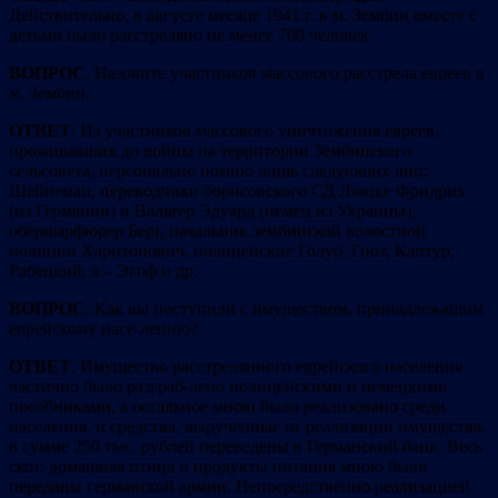
Действительно, в августе месяце 1941 г. в м. Зембин вместе с
детьми было расстреляно не менее 700 человек.
ВОПРОС
. Назовите участников массового расстрела евреев в
м. Зембин.
ОТВЕТ
. Из участников массового уничтожения евреев,
проживавших до войны на территории Зембинского
сельсовета, персонально помню лишь следующих лиц:
Шейнеман, переводчики борисовского СД Люцке Фридрих
(из Германии) и Вальтер Эдуард (немец из Украины),
обершарфюрер Берг, начальник зембинской волостной
полиции Харитонович, полицейские Голуб, Гнот, Каптур,
Рабецкий, я – Эгоф и др.
ВОПРОС
. Как вы поступили с имуществом, принадлежащим
еврейскому насе-лению?
ОТВЕТ
. Имущество расстрелянного еврейского населения
частично было разграб-лено полицейскими и немецкими
пособниками, а остальное мною было реализовано среди
населения, и средства, вырученные от реализации имущества,
в сумме 250 тыс. рублей переведены в Германский банк. Весь
скот, домашняя птица и продукты питания мною были
переданы германской армии. Непосредственно реализацией