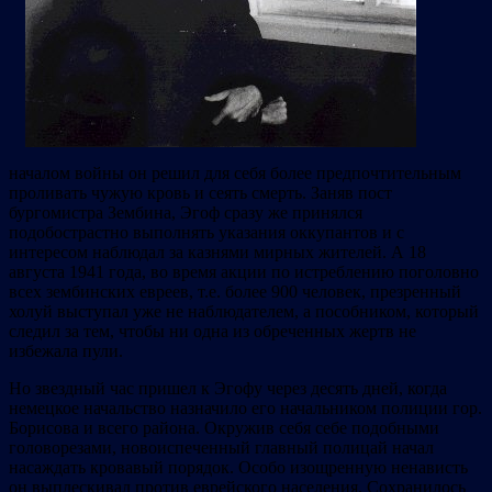
началом войны он решил для себя более предпочтительным
проливать чужую кровь и сеять смерть. Заняв пост
бургомистра Зембина, Эгоф сразу же принялся
подобострастно выполнять указания оккупантов и с
интересом наблюдал за казнями мирных жителей. А 18
августа 1941 года, во время акции по истреблению поголовно
всех зембинских евреев, т.е. более 900 человек, презренный
холуй выступал уже не наблюдателем, а пособником, который
следил за тем, чтобы ни одна из обреченных жертв не
избежала пули.
Но звездный час пришел к Эгофу через десять дней, когда
немецкое начальство назначило его начальником полиции гор.
Борисова и всего района. Окружив себя себе подобными
головорезами, новоиспеченный главный полицай начал
насаждать кровавый порядок. Особо изощренную ненависть
он выплескивал против еврейского населения. Сохранилось