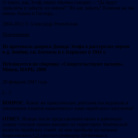
О таких, как Эгоф, евреи обычно говорят: – “Да будут
прокляты и забыты их имена!” Но как забыть? Помним же мы
имена Амана и Гитлера…
2004-2012 © Александр Розенблюм
Приложение
Из протокола допроса Давида Эгофа о расстрелах евреев
в д. Зембин, г.п. Бегомль и г. Борисове в 1941 г.
Публикуется по сборнику «Свидетельствуют палачи»,
Минск, НАРБ, 2009
28 февраля 1947 года
[…]
ВОПРОС
. Какие же практические действия последовали в
отношении изъятия выявленного вами еврейского населения?
ОТВЕТ
. Вскоре после представления мною в районную
управу списков прожи-вающих на территории Зембинской
волости еврейских семей, ко мне прибыли на-чальник
Борисовского СД гауптштурмфюрер Шейнеман и