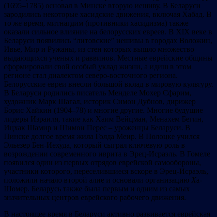
(1695–1785) основал в Минске вторую иешиву. В Беларуси
зародились некоторые хасидские движения, включая Хабад. В
то же время, митнагдим (противники хасидизма) также
оказали сильное влияние на белорусских евреев. В XIX веке в
Беларуси появились “литовские” иешивы в городах Воложин,
Ивье, Мир и Ружаны, из стен которых вышло множество
выдающихся ученых и раввинов. Местные еврейские общины
сформировали свой особый уклад жизни, а идиш в этом
регионе стал диалектом северо-восточного региона.
Белорусские евреи внесли большой вклад в мировую культуру.
В Беларуси родились писатель Менделе Мохер Сфарим,
художник Марк Шагал, историк Симон Дубнов, дирижер
Борис Хайкин (1904–78) и многие другие. Многие будущие
лидеры Израиля, такие как Хаим Вейцман, Менахем Бегин,
Ицхак Шамир и Шимон Перес – уроженцы Беларуси. В
Пинске долгое время жила Голда Меир. В Полоцке учился
Эльезер Бен-Иехуда, который сыграл ключевую роль в
возрождении современного иврита в Эрец-Исраэль. В Гомеле
появился один из первых отрядов еврейской самообороны,
участники которого, переселившиеся вскоре в Эрец-Исраэль,
положили начало второй алие и основали организацию
Х
а-
Шомер. Беларусь также была первым и одним из самых
значительных центров еврейского рабочего движения.
В настоящее время в Беларуси активно развивается еврейская