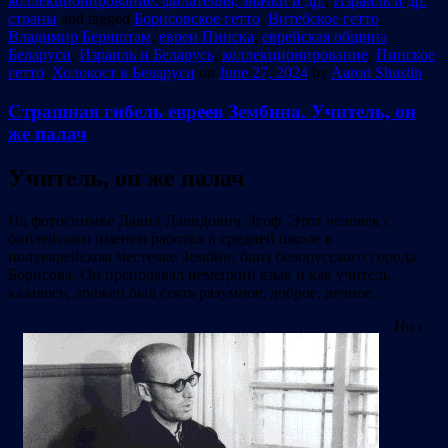
коллекционирование: филателия, значки и др.
,
Израиль и др.
страны
and tagged
Борисовское гетто
,
Витебское гетто
,
Владимир Бернштам
,
евреи Пинска
,
еврейская община
Беларуси
,
Израиль и Беларусь
,
коллекционирование
,
Пинское
гетто
,
Холокост в Беларуси
on
June 27, 2024
by
Aaron Shustin
.
Страшная гибель евреев Зембина. Учитель, он
же палач
Учитель, он же палач
На фотоснимке Давид Давидович Эгоф. Этот человек с
библейским именем работал в средней школе в
полуеврейском местечке Зембин, близ белорусского города
Борисова. Он преподавал немецкий язык и как учитель,
казалось, должен был сеять разумное, доброе, вечное.
Но с