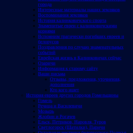
города
Интересные материалы наших земляков
Воспоминания земляков
История калинковичского спорта
Знаменитые евреи с калинковичскими
корнями
Вспомним трагически погибших евреев и
белорусов
Поздравления по случаю знаменательных
событий
Еврейская жизнь в Калинковичах сейчас
Озаричи
Информация к старому сайту
Ваши письма
Отзывы, предложения, уточнения,
дополнения
Кто кого ищет
История евреев других городов Гомельщины
Гомель
Речица и Василевичи
Мозырь
Жлобин и Рогачев
Ельск, Петриков, Наровля, Туров
Светлогорск (Шатилки), Паричи
Остальные местечки белорусского Полесья