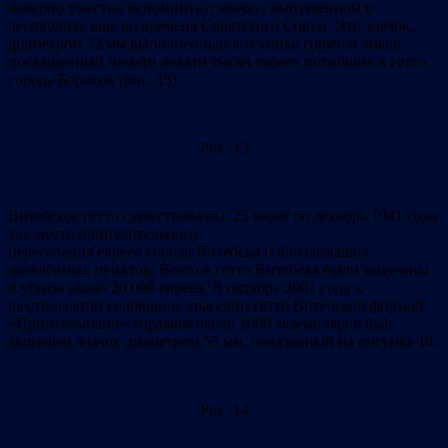
наверно уместно вспомнить о значке, выпущенном в
республике еще во времена Советского Союза. Это значок,
диаметром 32 мм выполненный в технике горячей эмали
посвященный памяти девяти тысяч евреев погибших в гетто
города Борисов (рис. 13).
Рис. 13
Витебское гетто существовало с 25 июля по декабрь 1941 года
как место принудительного
переселения евреев города Витебска и близлежащих
населённых пунктов, Всего в гетто Витебска были замучены
и убиты около 20 000 евреев. В октябре 2001 году к
шестидесятой годовщине трагедии гетто Витебской фирмой
«Принткомпани» тиражом около 1000 экземпляров был
выпущен значок диаметром 55 мм, показанный на рисунке 14.
Рис. 14