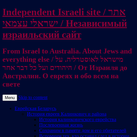
Independent Israeli site / אתר
ישראלי עצמאי / Независимый
израильский сайт
From Israel to Australia. About Jews and
everything else / מישראל לאוסטרליה. על
היהודים ועל כל דבר אחר / От Израиля до
Австралии. О евреях и обо всем на
свете
Skip to content
Menu
Еврейская Беларусь
История евреев Калинкович и района
История калинковичского еврейства
Послевоенная жизнь
Сохраним в памяти дом и его обитателей
Вспомним тех, кто оставил след в истории