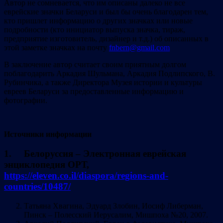
Автор не сомневается, что им описаны далеко не все
еврейские значки Беларуси и был бы очень благодарен тем,
кто пришлет информацию о других значках или новые
подробности (кто инициатор выпуска значка, тираж,
предприятие изготовитель, дизайнер и т.д.) об описанных в
этой заметке значках на почту
fnbern@gmail.com
В заключение автор считает своим приятным долгом
поблагодарить Аркадия Шульмана, Аркадия Подлипского, В.
Рубинчика, а также Директора Музея истории и культуры
евреев Беларуси за предоставленные информацию и
фотографии.
Источники информации
1. Белоруссия – Электронная еврейская
энциклопедия ОРТ,
https://eleven.co.il/diaspora/regions-and-
countries/10487/
Татьяна Хвагина, Эдуард Злобин, Иосиф Либерман,
Пинск – Полесский Иерусалим, Мишпоха №20, 2007.