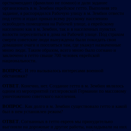
орсткомендант (фамилию не помню) и дали задание
организовать в м. Зембин еврейское гетто. Выполняя это
задание, я распорядился Рабочую улицу в м. Зембин отвести
под гетто и издал приказ всему русскому населению
освободить помещения на Рабочей улице, а еврейскому
населению как в м. Зембин, так и в населенных пунктах
волости переселиться в дома на Рабочей улице. Под страхом
смерти советские люди вынуждены были покидать свои
домашние очаги и поселяться там, где укажут назначенные
мною люди. Таким образом, всего мною было согнано и
заключено в гетто свыше 700 человек еврейской
национальности.
ВОПРОС
. И это вызывалось интересами военной
обстановки?
ОТВЕТ
. Конечно, нет. Создание гетто в м. Зембин являлось
одним из мероприятий гитлеровской Германии по массовому
уничтожению советского населения.
ВОПРОС
. Как долго в м. Зембин существовало гетто и какой
был в нем установлен режим?
ОТВЕТ
. Согнанных в гетто евреев мы принудительно
выгоняли на дорожные и другие работы, накладывали на них