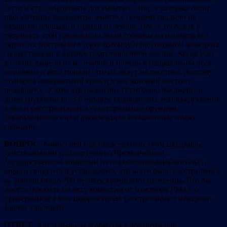
гетто и стал «проверять документы». Лиц, у которых были
просмотрены документы, вместе с семьями сводили на
базарную площадь й садили на землю. После того, как в
результате этой провокации были собраны на площадь все
евреи, их построили в одну колонну и под охраной немецких
солдат повели к заранее подготовленной могиле. Когда всю
колонну вывели из м. Зембин и повели в направлении леса,
женщины и дети поняли, что их ведут на расстрел, поэтому
поднялся невероятный крик и плач, который жестоко
подавлялся. У ямы все население гетто было посажено, а
затем группами по 5-6 человек подводились непосредственно
к яме и расстреливались огнестрельным оружием.
Закапывание могилы производили назначенные мною
граждане.
ВОПРОС
. Комиссией под председательством Шадрина,
действовавшей по по-ручению Чрезвычайной
государственной комиссии путем обследования могилы и
опроса свидетелей установлено, что всего было расстреляно в
м. Зембин около 760 человек еврейского населения. Что вы
имеете показать по акту комиссии от 6 октября 1944 г. о
приведенной в нем цифре евреев, расстрелянных немцами с
вашим участием?
ОТВЕТ
. Акт и выводы комиссии я подтверждаю.