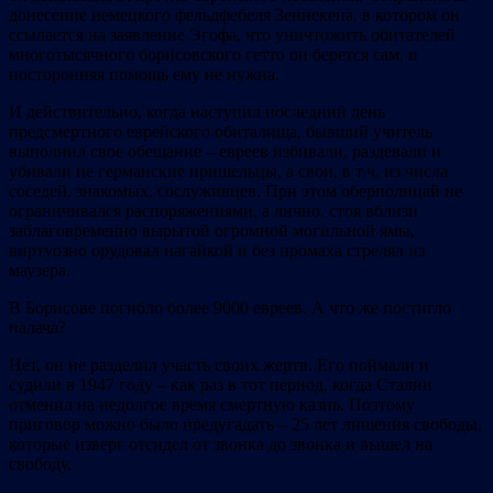
донесение немецкого фельдфебеля Зеннекена, в котором он
ссылается на заявление Эгофа, что уничтожить обитателей
многотысячного борисовского гетто он берется сам, и
посторонняя помощь ему не нужна.
И действительно, когда наступил последний день
предсмертного еврейского обиталища, бывший учитель
выполнил свое обещание – евреев избивали, раздевали и
убивали не германские пришельцы, а свои, в т.ч. из числа
соседей, знакомых, сослуживцев. При этом оберполицай не
ограничивался распоряжениями, а лично, стоя вблизи
заблаговременно вырытой огромной могильной ямы,
виртуозно орудовал нагайкой и без промаха стрелял из
маузера.
В Борисове погибло более 9000 евреев. А что же постигло
палача?
Нет, он не разделил участь своих жертв. Его поймали и
судили в 1947 году – как раз в тот период, когда Сталин
отменил на недолгое время смертную казнь. Поэтому
приговор можно было предугадать – 25 лет лишения свободы,
которые изверг отсидел от звонка до звонка и вышел на
свободу.