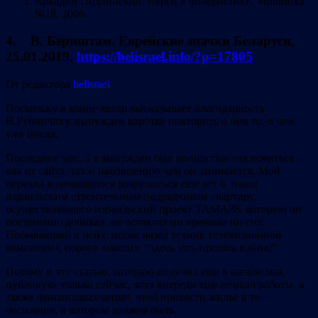
Аркадий Подлипский, Евреи в фалеристике, Мишпоха
№18, 2006.
4. В. Бернштам. Еврейские значки Беларуси,
25.01.2019,
https://belisrael.info/?p=17805
От редактора
belisrael
Поскольку в конце автор высказывает благодарность
В.Рубинчику, вынужден коротко повторить о нем то, о чем
уже писал.
Последние мес. 3 я вынужден был полностью отключиться
как от сайта, так и наблюдению чем он занимается. Мой
переход в начавшуюся разрушаться еще лет 6 назад
израильским строительным подрядчиком квартиру,
осуществлявшего израильский проект ТАМА38, которую он
постепенно добивал, не оставлял ни времени ни сил.
Побывавший в ней с месяц назад техник телевизионной
компании с порога заметил: “здесь что, прошла война?”.
Потому и эту статью, которую получил еще в начале мая,
публикую только сейчас, хотя впереди еще немало работы, а
также финансовых затрат, чтоб привести жилье в то
состояние, в котором должна быть.