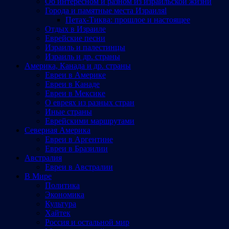
Об интересном и разном из израильской жизни
Города и памятные места Израиляl
Петах-Тиква: прошлое и настоящее
Отдых в Израиле
Еврейские песни
Израиль и палестинцы
Израиль и др. страны
Америка, Канада и др. страны
Евреи в Америке
Евреи в Канаде
Евреи в Мексике
О евреях из разных стран
Иные страны
Еврейскими маршрутами
Северная Америка
Евреи в Аргентине
Евреи в Бразилии
Австралия
Евреи в Австралии
В Мире
Политика
Экономика
Культура
Хайтек
Россия и остальной мир