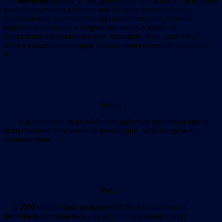
— “обучение в паре”).
Ко Дню еврейских знаний, программа
которого состояла из более чем 50 мероприятий, была
подготовлена выставка “Лица нашей истории. Деятели
еврейской культуры в творчестве Заира Азгура”. В
завершение состоялся концерт ансамбля “Ник джаз бэнд”.
Этому событию посвящен значок, изображенный на рисунке
4.
Рис. 4
В девяностые годы в Минске работала еврейская школа,
выпустившая пластиковый значок (рис. 5) диаметром 49
миллиметров.
Рис. 5
В 2000 году в Минске прошел III Республиканский
фестиваль национальных культур получивший статус