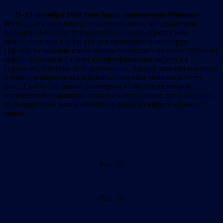
21-23 октября 1943 года было уничтожено Минское
гетто
,
самое большое из существовавших на территории
Беларуси. Минское гетто использовалось германским
командованием как ресурс для принудительного труда.
Одновременно оно стало местом уничтожения более 70 тысяч
евреев Минска и 7 тысяч депортированных евреев из
Германии, Австрии и Чехословакии. Автору заметки известно
3 значка выпущенных в память о жертвах минского гетто
(рис. 15–17). На значке диаметром 47 мм посвященном
пятидесятой годовщине минского гетто кроме дат и надписи
на белорусском языке помещена фраза на иврите «память
жива».
Рис. 15
Рис. 16