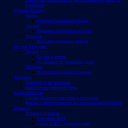
Еврейские памятники и достопримечательности
Германии
Страны Балтии
Литва
История литовских евреев
Латвия
История латвийских евреев
Эстония
История эстонских евреев
Грузия, Молдова
Грузия
Грузия и евреи
От древности до наших дней
Молдова
История молдавских евреев
Холокост
Помнить и не забывать
Праведники народов мира
Антисемитизм
Статьи об антисемитизме и погромах
Факты о преступлениях на почве антисемитизма
Израиль
История Израиля
7 октября 2023
Герои войн с террористами