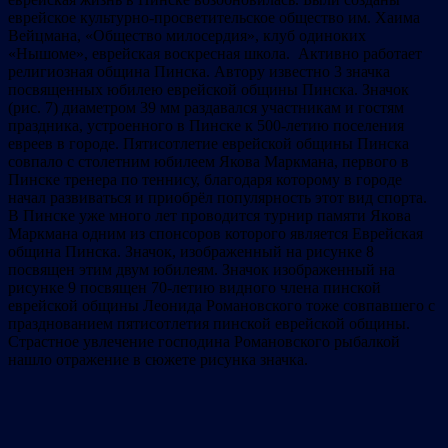
еврейское культурно-просветительское общество им. Хаима
Вейцмана, «Общество милосердия», клуб одиноких
«Нышоме», еврейская воскресная школа. Активно работает
религиозная община Пинска. Автору известно 3 значка
посвященных юбилею еврейской общины Пинска. Значок
(рис. 7) диаметром 39 мм раздавался участникам и гостям
праздника, устроенного в Пинске к 500-летию поселения
евреев в городе. Пятисотлетие еврейской общины Пинска
совпало с столетним юбилеем Якова Маркмана, первого в
Пинске тренера по теннису, благодаря которому в городе
начал развиваться и приобрёл популярность этот вид спорта.
В Пинске уже много лет проводится турнир памяти Якова
Маркмана одним из спонсоров которого является Еврейская
община Пинска. Значок, изображенный на рисунке 8
посвящен этим двум юбилеям. Значок изображенный на
рисунке 9 посвящен 70-летию видного члена пинской
еврейской общины Леонида Романовского тоже совпавшего с
празднованием пятисотлетия пинской еврейской общины.
Страстное увлечение господина Романовского рыбалкой
нашло отражение в сюжете рисунка значка.