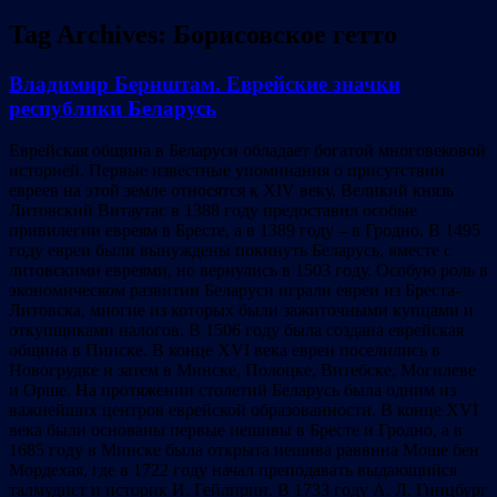
Tag Archives:
Борисовское гетто
Владимир Бернштам. Еврейские значки
республики Беларусь
Еврейская община в Беларуси обладает богатой многовековой
историей. Первые известные упоминания о присутствии
евреев на этой земле относятся к XIV веку. Великий князь
Литовский Витаутас в 1388 году предоставил особые
привилегии евреям в Бресте, а в 1389 году – в Гродно. В 1495
году евреи были вынуждены покинуть Беларусь, вместе с
литовскими евреями, но вернулись в 1503 году. Особую роль в
экономическом развитии Беларуси играли евреи из Бреста-
Литовска, многие из которых были зажиточными купцами и
откупщиками налогов. В 1506 году была создана еврейская
община в Пинске. В конце XVI века евреи поселились в
Новогрудке и затем в Минске, Полоцке, Витебске, Могилеве
и Орше. На протяжении столетий Беларусь была одним из
важнейших центров еврейской образованности. В конце XVI
века были основаны первые иешивы в Бресте и Гродно, а в
1685 году в Минске была открыта иешива раввина Моше бен
Мордехая, где в 1722 году начал преподавать выдающийся
талмудист и историк И. Гейлприн. В 1733 году А. Л. Гинцбург