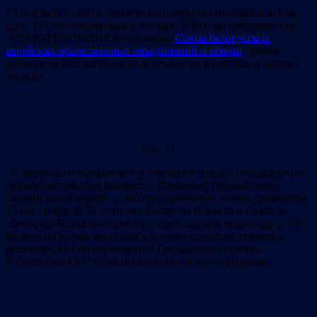
75 годовщине этого трагического события посвящен значок,
(рис. 17), изготовленный в октябре 2018 года предприятием
«СЭНС-ГЕРАЛЬДИКА» по заказу
Союза белорусских
еврейских общественных объединений и общин
. Значок
диаметром 20,5 миллиметров отчеканен из латуни и покрыт
эмалью.
Рис. 17
К еврейским значкам автор относит и значки, посвященные
дружбе республики Беларусь с Израилем. По-видимому,
первый такой значок — это пластмассовый значок диаметром
25 мм с цифрой 50, флагами Беларуси Израиля и надписи
«Беларусь Израиль» на белорусском языке и иврите (рис. 18).
Возможно значок выпущен к пятидесятилетию принятия
решения ООН об образовании Государства Израиль.
Белорусская ССР тогда проголосовала за это решение.