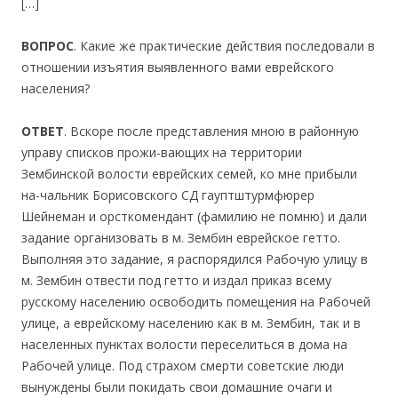
[…]
ВОПРОС
. Какие же практические действия последовали в
отношении изъятия выявленного вами еврейского
населения?
ОТВЕТ
. Вскоре после представления мною в районную
управу списков прожи-вающих на территории
Зембинской волости еврейских семей, ко мне прибыли
на-чальник Борисовского СД гауптштурмфюрер
Шейнеман и орсткомендант (фамилию не помню) и дали
задание организовать в м. Зембин еврейское гетто.
Выполняя это задание, я распорядился Рабочую улицу в
м. Зембин отвести под гетто и издал приказ всему
русскому населению освободить помещения на Рабочей
улице, а еврейскому населению как в м. Зембин, так и в
населенных пунктах волости переселиться в дома на
Рабочей улице. Под страхом смерти советские люди
вынуждены были покидать свои домашние очаги и