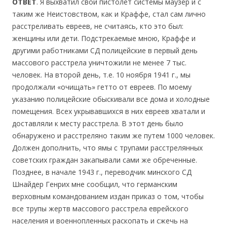
ОТВЕТ
. Я выхватил свой пистолет системы маузер и с
таким же Неистовством, как и Краффе, стал сам лично
расстреливать евреев, не считаясь, кто это был:
женщины или дети. Подстрекаемые мною, Краффе и
другими работниками СД полицейские в первый день
массового расстрела уничтожили не менее 7 тыс.
человек. На второй день, т.е. 10 ноября 1941 г., мы
продолжали «очищать» гетто от евреев. По моему
указанию полицейские обыскивали все дома и холодные
помещения. Всех укрывавшихся в них евреев хватали и
доставляли к месту расстрела. В этот день было
обнаружено и расстреляно таким же путем 1000 человек.
Должен дополнить, что ямы с трупами расстрелянных
советских граждан закапывали сами же обреченные.
Позднее, в начале 1943 г., переводчик минского СД
Шнайдер Генрих мне сообщил, что германским
верховным командованием издан приказ о том, чтобы
все трупы жертв массового расстрела еврейского
населения и военнопленных раскопать и сжечь на