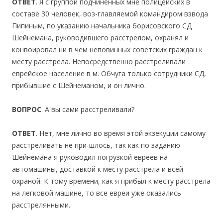
ОТВЕТ
. Я с группой подчиненных мне полицейских в
составе 30 человек, воз-главляемой командиром взвода
Пипиным, по указанию начальника борисовского СД
Шейнемана, руководившего расстрелом, охранял и
конвоировал ни в чем неповинных советских граждан к
месту расстрела. Непосредственно расстреливали
еврейское население в м. Обчуга только сотрудники СД,
прибывшие с Шейнеманом, и он лично.
ВОПРОС
. А вы сами расстреливали?
ОТВЕТ
. Нет, мне лично во время этой экзекуции самому
расстреливать не при-шлось, так как по заданию
Шейнемана я руководил погрузкой евреев на
автомашины, доставкой к месту расстрела и всей
охраной. К тому времени, как я прибыл к месту расстрела
на легковой машине, то все евреи уже оказались
расстрелянными.