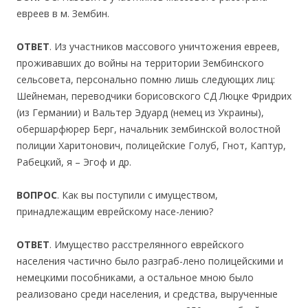
евреев в м. Зембин.
ОТВЕТ
. Из участников массового уничтожения евреев,
проживавших до войны на территории Зембинского
сельсовета, персонально помню лишь следующих лиц:
Шейнеман, переводчики борисовского СД Люцке Фридрих
(из Германии) и Вальтер Эдуард (немец из Украины),
обершарфюрер Берг, начальник зембинской волостной
полиции Харитонович, полицейские Голуб, Гнот, Каптур,
Рабецкий, я – Эгоф и др.
ВОПРОС
. Как вы поступили с имуществом,
принадлежащим еврейскому насе-лению?
ОТВЕТ
. Имущество расстрелянного еврейского
населения частично было разграб-лено полицейскими и
немецкими пособниками, а остальное мною было
реализовано среди населения, и средства, вырученные