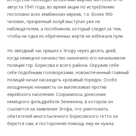
августа 1941 года, во время акции по истреблению
поголовно всех зембинских евреев, т.е. более 900
человек, презренный холуй выступал уже не
наблюдателем, а пособником, который следил за тем,
чтобы ни одна из обреченных жертв не избежала пули.
Но звездный час пришел к Эгофу через десять дней,
когда немецкое начальство назначило его начальником
полиции гор. Борисова и всего района. Окружив себя
себе подобными головорезами, новоиспеченный главный
полицай начал насаждать кровавый порядок. Особо
изощренную ненависть он выплескивал против
еврейского населения. Сохранилось донесение
немецкого фельдфебеля Зеннекена, в котором он
ссылается на заявление Эгофа, что уничтожить
обитателей многотысячного борисовского гетто он
берется сам, и посторонняя помощь ему не нужна.