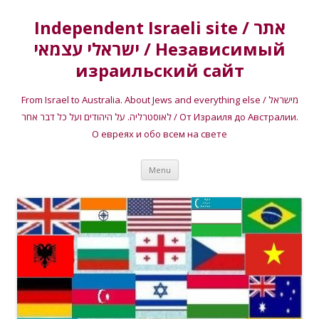
Independent Israeli site / אתר
ישראלי עצמאי / Независимый
израильский сайт
From Israel to Australia. About Jews and everything else / מישראל
לאוסטרליה. על היהודים ועל כל דבר אחר / От Израиля до Австралии.
О евреях и обо всем на свете
Skip
Menu
to
content