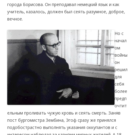
города Борисова. Он преподавал немецкий язык и как
учитель, казалось, должен был сеять разумное, доброе,
вечное.
Но с
начал
ом
войны
он
решил
для
себя
более
предп
очтит
ельным проливать чужую кровь и сеять смерть. Заняв
пост бургомистра Зембина, Эгоф сразу же принялся
подобострастно выполнять указания оккупантов и с
интересом наблюдал за казнями мирных жителей. А 18