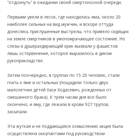
“отдохнуть” в ожидании своей смертоносной очереди.
Первыми увели в лесок, где находилась яма, около 20
наиболее сильных на вид мужчин, и вскоре оттуда
донеслись приглушенные выстрелы, что привело сидящих
на земле смертников в умопомрачающее состояние. Но
слезы и душераздирающий крик вызвали у фашистов
лишь остервенение, которое выразилось в диком
рукоприкладстве.
Затем поочередно, в группах по 15-20 человек, стали
гнать к яме и остальных (пощадили только двух
малолетних детей Хаси Ходасевич, рожденных от
смешанного брака). К трем часам дня все было
окончено, и яму, где лежали в крови 927 трупов,
засыпали.
Эта жуткая и не поддающаяся осмыслению акция была
осуществлена оккупантами под руководством