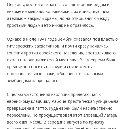
Церковь, костел и синагога соседствовали рядом и
никому не мешали. Большевики с их воинствующим
атеизмом закрыли храмы, но на отношениях между
простыми людьми это никак не отразилось.
Однако в июле 1941 года Зембин оказался под властью
гитлеровских захватчиков, и почти сразу начались
гонения против еврейского населения, составлявшего
около половины жителей местечка. Всем евреям было
предписано носить на груди и спине желтые
опознавательные знаки, общение с остальными
зембинцами запрещалось.
С целью ужесточения изоляции прилегающая к
еврейскому кладбищу Рабоче-Крестьянская улица была
превращена в гетто, куда евреи были насильственно
переселены. Но просуществовал этот зловещий лагерь
всего один месяц. В середине августа по приказу
оккупантов 18 евреев на окраине Зембина начали рыть