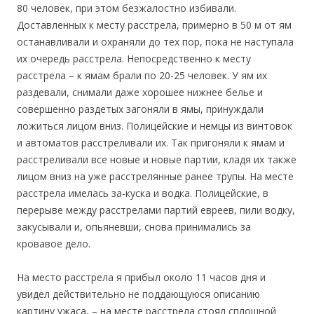
80 человек, при этом безжалостно избивали.
Доставленных к месту расстрела, примерно в 50 м от ям
останавливали и охраняли до тех пор, пока не наступала
их очередь расстрела. Непосредственно к месту
расстрела – к ямам брали по 20-25 человек. У ям их
раздевали, снимали даже хорошее нижнее белье и
совершенно раздетых загоняли в ямы, принуждали
ложиться лицом вниз. Полицейские и немцы из винтовок
и автоматов расстреливали их. Так пригоняли к ямам и
расстреливали все новые и новые партии, кладя их также
лицом вниз на уже расстрелянные ранее трупы. На месте
расстрела имелась за-куска и водка. Полицейские, в
перерыве между расстрелами партий евреев, пили водку,
закусывали и, опьяневши, снова принимались за
кровавое дело.
На место расстрела я прибыл около 11 часов дня и
увидел действительно не поддающуюся описанию
картину ужаса, – на месте расстрела стоял сплошной