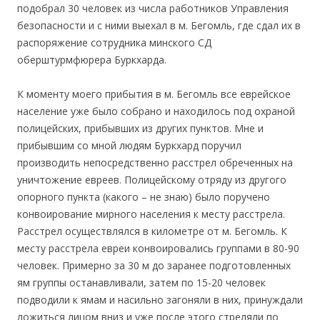
подобрал 30 человек из числа работников Управления
безопасности и с ними выехал в м. Бегомль, где сдал их в
распоряжение сотрудника минского СД
оберштурмфюрера Буркхарда.
К моменту моего прибытия в м. Бегомль все еврейское
население уже было собрано и находилось под охраной
полицейских, прибывших из других пунктов. Мне и
прибывшим со мной людям Буркхард поручил
производить непосредственно расстрел обреченных на
уничтожение евреев. Полицейскому отряду из другого
опорного пункта (какого – не знаю) было поручено
конвоирование мирного населения к месту расстрела.
Расстрел осуществлялся в километре от м. Бегомль. К
месту расстрела евреи конвоировались группами в 80-90
человек. Примерно за 30 м до заранее подготовленных
ям группы останавливали, затем по 15-20 человек
подводили к ямам и насильно загоняли в них, принуждали
ложиться лицом вниз и уже после этого стреляли по