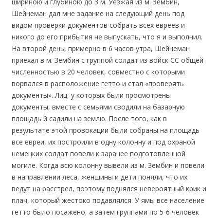
шириною и глубиною до 3 м. Уезжая из м. Зембин,
Шейнеман дал мне задание на следующий день под
видом проверки документов собрать всех евреев и
никого до его прибытия не выпускать, что я и выполнил.
На второй день, примерно в 6 часов утра, Шейнеман
приехал в м. Зембин с группой солдат из войск СС общей
численностью в 20 человек, совместно с которыми
ворвался в расположение гетто и стал «проверять
документы». Лиц, у которых были просмотрены
документы, вместе с семьями сводили на базарную
площадь й садили на землю. После того, как в
результате этой провокации были собраны на площадь
все евреи, их построили в одну колонну и под охраной
немецких солдат повели к заранее подготовленной
могиле. Когда всю колонну вывели из м. Зембин и повели
в направлении леса, женщины и дети поняли, что их
ведут на расстрел, поэтому поднялся невероятный крик и
плач, который жестоко подавлялся. У ямы все население
гетто было посажено, а затем группами по 5-6 человек