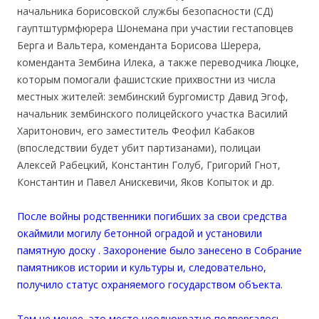
начальника борисовской службы безопасности (СД)
гауптштурмфюрера Шонемана при участии гестаповцев
Берга и Вальтера, коменданта Борисова Шерера,
коменданта Зембина Илека, а также переводчика Люцке,
которым помогали фашистские прихвостни из числа
местных жителей: зембинский бургомистр Давид Эгоф,
начальник зембинского полицейского участка Василий
Харитонович, его заместитель Феофил Кабаков
(впоследствии будет убит партизанами), полицаи
Алексей Рабецкий, Константин Голуб, Григорий Гнот,
Константин и Павел Анискевичи, Яков Копыток и др.
После войны родственники погибших за свои средства
окаймили могилу бетонной оградой и установили
памятную доску . Захоронение было занесено в Собрание
памятников истории и культуры и, следовательно,
получило статус охраняемого государством объекта.
Тем не менее, это место неоднократно подвергалось