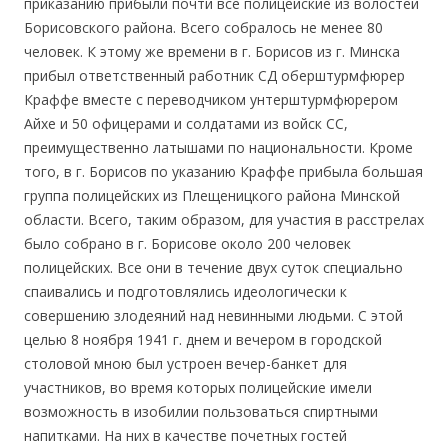
приказанию прибыли почти все полицейские из волостей
Борисовского района. Всего собралось не менее 80
человек. К этому же времени в г. Борисов из г. Минска
прибыл ответственный работник СД оберштурмфюрер
Краффе вместе с переводчиком унтерштурмфюрером
Айхе и 50 офицерами и солдатами из войск СС,
преимущественно латышами по национальности. Кроме
того, в г. Борисов по указанию Краффе прибыла большая
группа полицейских из Плещеницкого района Минской
области. Всего, таким образом, для участия в расстрелах
было собрано в г. Борисове около 200 человек
полицейских. Все они в течение двух суток специально
спаивались и подготовлялись идеологически к
совершению злодеяний над невинными людьми. С этой
целью 8 ноября 1941 г. днем и вечером в городской
столовой мною был устроен вечер-банкет для
участников, во время которых полицейские имели
возможность в изобилии пользоваться спиртными
напитками. На них в качестве почетных гостей