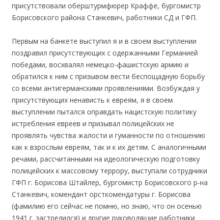
присутствовали оберштурмфюрер Краффе, бургомистр
Борисовского района Станкевич, работники СД и ГФП.
Первым на банкете выступил я и в своем выступлении
поздравил присутствующих с одержанными Германией
победами, восхвалял немецко-фашистскую армию и
обратился к ним с призывом вести беспощадную борьбу
со всеми антигерманскими проявлениями. Возбуждая у
присутствующих ненависть к евреям, я в своем
выступлении пытался оправдать нацистскую политику
истребления евреев и призывал полицейских не
проявлять чувства жалости и гуманности по отношению
как к взрослым евреям, так и к их детям. С аналогичными
речами, рассчитанными на идеологическую подготовку
полицейских к массовому террору, выступали сотрудники
ГФП г. Борисова Штайлер, бургомистр Борисовского р-на
Станкевич, комендант орсткомендатуры г. Борисова
(фамилию его сейчас не помню, но знаю, что он осенью
1941 г. застрелился) и другие руководящие работники