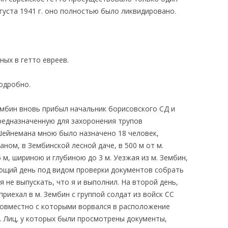
вгуста 1941 г. оно полностью было ликвидировано.
ных в гетто евреев.
одробно.
 Зембин вновь прибыл начальник борисовского СД и
предназначенную для захоронения трупов
Шейнемана мною было назначено 18 человек,
ном, в Зембинской лесной даче, в 500 м от м.
м, шириною и глубиною до 3 м. Уезжая из м. Зембин,
ющий день под видом проверки документов собрать
я не выпускать, что я и выполнил. На второй день,
риехал в м. Зембин с группой солдат из войск СС
совместно с которыми ворвался в расположение
. Лиц, у которых были просмотрены документы,