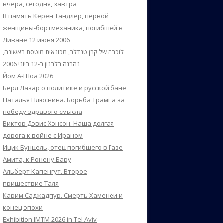
вчера, сегодня, завтра
В память Керен Тандлер, первой
женщины-бортмеханика, погибшей в
Ливане 12 июня 2006
לזכרה של קרן טנדלר, מכונאית מוטסת ראשונה,
נהרגה בלבנון ב-12 ביוני 2006
Йом А-Шоа 2026
Берл Лазар о политике и русской бане
Наталья Плюснина. Борьба Трампа за
победу здравого смысла
Виктор Дэвис Хэнсон. Наша долгая
дорога к войне с Ираном
Ицик Бунцель, отец погибшего в Газе
Амита, к Ронену Бару
Альберт Капенгут. Второе
пришествие Таля
Карим Саджадпур. Смерть Хаменеи и
конец эпохи
Exhibition IMTM 2026 in Tel Aviv