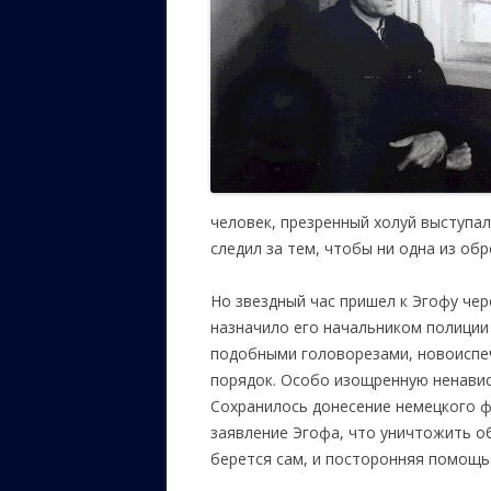
ЕВРЕЙС
КАЛИНК
ОЗАРИ
ИНФОРМ
САЙТУ
человек, презренный холуй выступа
ВАШИ П
следил за тем, чтобы ни одна из об
Но звездный час пришел к Эгофу чер
назначило его начальником полиции 
подобными головорезами, новоиспе
порядок. Особо изощренную ненавис
Сохранилось донесение немецкого ф
заявление Эгофа, что уничтожить о
берется сам, и посторонняя помощь 