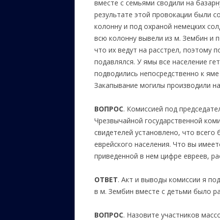
вместе с семьями сводили на базарн
результате этой провокации были со
колонну и под охраной немецких сол
всю колонну вывели из м. Зембин и 
что их ведут на расстрел, поэтому 
подавлялся. У ямы все население ге
подводились непосредственно к яме
Закапывание могилы производили н
ВОПРОС
. Комиссией под председат
Чрезвычайной государственной коми
свидетелей установлено, что всего 
еврейского населения. Что вы имеете
приведенной в нем цифре евреев, р
ОТВЕТ
. Акт и выводы комиссии я по
в м. Зембин вместе с детьми было р
ВОПРОС
. Назовите участников массо