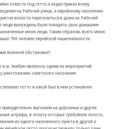
мбин отвести под гетто и издал приказ всему
ещения на Рабочей улице, а еврейскому населению
 пунктах волости переселиться в дома на Рабочей
ие люди вынуждены были покидать свои домашние
 назначенные мною люди. Таким образом, всего мною
выше 700 человек еврейской национальности.
ами военной обстановки?
то в м. Зембин являлось одним из мероприятий
у уничтожению советского населения.
ествовало гетто и какой был в нем установлен
мы принудительно выгоняли на дорожные и другие
льные штрафы, в оплату которых требовали золото,
жения из одного населенного пункта в другой и
бин еврейское гетто просуществовало только один