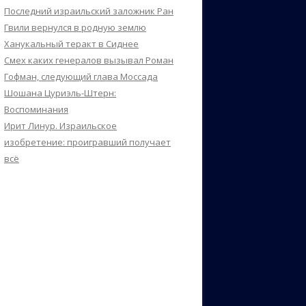
Последний израильский заложник Ран
Гвили вернулся в родную землю
Ханукальный теракт в Сиднее
Смех каких генералов вызывал Роман
Гофман, следующий глава Моссада
Шошана Цуриэль-Штерн:
Воспоминания
Ирит Линур. Израильское
изобретение: проигравший получает
всё