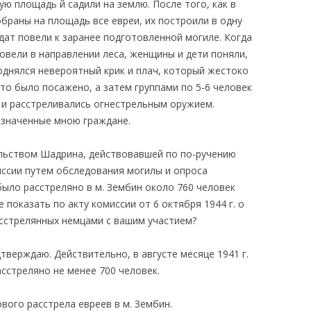
ую площадь й садили на землю. После того, как в
браны на площадь все евреи, их построили в одну
дат повели к заранее подготовленной могиле. Когда
повели в направлении леса, женщины и дети поняли,
поднялся невероятный крик и плач, который жестоко
тто было посажено, а затем группами по 5-6 человек
 и расстреливались огнестрельным оружием.
азначенные мною граждане.
ельством Шадрина, действовавшей по по-ручению
ссии путем обследования могилы и опроса
было расстреляно в м. Зембин около 760 человек
 показать по акту комиссии от 6 октября 1944 г. о
асстрелянных немцами с вашим участием?
дтверждаю. Действительно, в августе месяце 1941 г.
асстреляно не менее 700 человек.
вого расстрела евреев в м. Зембин.