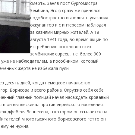
смерть. Заняв пост бургомистра
Зембина, Эгоф сразу же принялся
КАЯ ЖИЗНЬ В
подобострастно выполнять указания
ОВИЧАХ СЕЙЧАС
оккупантов и с интересом наблюдал
ЧИ
за казнями мирных жителей. А 18
августа 1941 года, во время акции по
АЦИЯ К СТАРОМУ
истреблению поголовно всех
зембинских евреев, т.е. более 900
л уже не наблюдателем, а пособником, который
ИСЬМА
ОТЗЫВЫ, ПРЕДЛОЖЕНИЯ,
реченных жертв не избежала пули.
УТОЧНЕНИЯ, ДОПОЛНЕНИЯ
КТО КОГО ИЩЕТ
ез десять дней, когда немецкое начальство
гор. Борисова и всего района. Окружив себя себе
ченный главный полицай начал насаждать кровавый
ть он выплескивал против еврейского населения.
ельдфебеля Зеннекена, в котором он ссылается на
битателей многотысячного борисовского гетто он
ему не нужна.