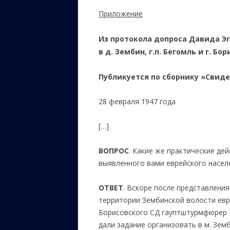
Приложение
Из протокола допроса Давида Эг
в д. Зембин, г.п. Бегомль и г. Бор
Публикуется по сборнику «Свиде
28 февраля 1947 года
[…]
ВОПРОС
. Какие же практические де
выявленного вами еврейского насел
ОТВЕТ
. Вскоре после представлени
территории Зембинской волости евр
Борисовского СД гауптштурмфюрер 
дали задание организовать в м. Зем