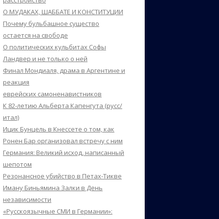
расстройство
О МУДАКАХ, ШАББАТЕ И КОНСТИТУЦИИ
Почему бульбашное существо
остается на свободе
О политических кульбитах Софы
Ландвер и не только о ней
Финал Мондиаля, драма в Аргентине и
реакция
еврейских самоненавистников
К 82-летию Альберта Капенгута (русс/
итал)
Ицик Бунцель в Кнессете о том, как
Ронен Бар организовал встречу с ним
Германия: Великий исход, написанный
шепотом
Резонансное убийство в Петах-Тикве
Иману Биньямина Залки в День
независимости
«Русскоязычные СМИ в Германии»: