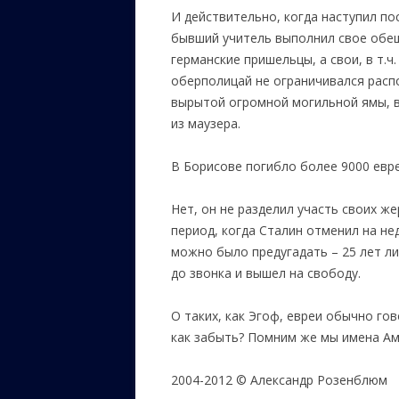
И действительно, когда наступил п
бывший учитель выполнил свое обещ
германские пришельцы, а свои, в т.ч
оберполицай не ограничивался расп
вырытой огромной могильной ямы, в
из маузера.
В Борисове погибло более 9000 евре
Нет, он не разделил участь своих жер
период, когда Сталин отменил на не
можно было предугадать – 25 лет л
до звонка и вышел на свободу.
О таких, как Эгоф, евреи обычно гов
как забыть? Помним же мы имена Ам
2004-2012 © Александр Розенблюм