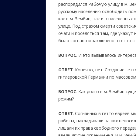
распорядился Рабочую улицу в м. Зе
русскому населению освободить пом
как в м. Зембин, так и в населенных
улице. Под страхом смерти советск
очаги и поселяться там, где укажут
было согнано и заключено в гетто с
ВОПРОС
. И это вызывалось интерес
ОТВЕТ
. Конечно, нет. Создание гет
гитлеровской Германии по массовом
ВОПРОС
. Как долго в м. Зембин сущ
режим?
ОТВЕТ
. Согнанных в гетто евреев 
работы, накладывали на них непоси
лишали их права свободного передви
ввели другие ограничения. В м. Зем