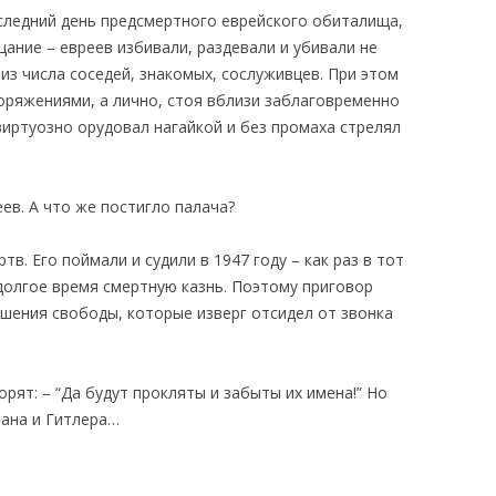
оследний день предсмертного еврейского обиталища,
ание – евреев избивали, раздевали и убивали не
. из числа соседей, знакомых, сослуживцев. При этом
оряжениями, а лично, стоя вблизи заблаговременно
иртуозно орудовал нагайкой и без промаха стрелял
ев. А что же постигло палача?
тв. Его поймали и судили в 1947 году – как раз в тот
долгое время смертную казнь. Поэтому приговор
ишения свободы, которые изверг отсидел от звонка
орят: – “Да будут прокляты и забыты их имена!” Но
ана и Гитлера…