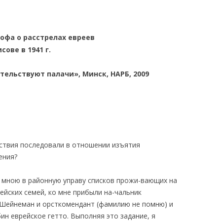
офа о расстрелах евреев
исове в 1941 г.
тельствуют палачи», Минск, НАРБ, 2009
йствия последовали в отношении изъятия
ения?
я мною в районную управу списков прожи-вающих на
ейских семей, ко мне прибыли на-чальник
Шейнеман и орсткомендант (фамилию не помню) и
бин еврейское гетто. Выполняя это задание, я