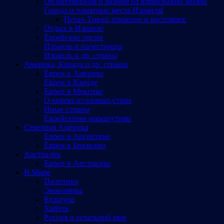
Об интересном и разном из израильской жизни
Города и памятные места Израиляl
Петах-Тиква: прошлое и настоящее
Отдых в Израиле
Еврейские песни
Израиль и палестинцы
Израиль и др. страны
Америка, Канада и др. страны
Евреи в Америке
Евреи в Канаде
Евреи в Мексике
О евреях из разных стран
Иные страны
Еврейскими маршрутами
Северная Америка
Евреи в Аргентине
Евреи в Бразилии
Австралия
Евреи в Австралии
В Мире
Политика
Экономика
Культура
Хайтек
Россия и остальной мир