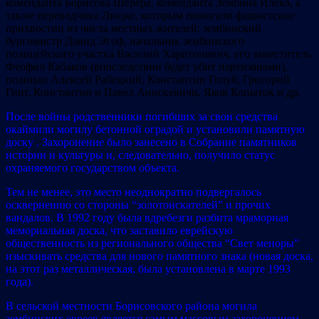
коменданта Борисова Шерера, коменданта Зембина Илека, а
также переводчика Люцке, которым помогали фашистские
прихвостни из числа местных жителей: зембинский
бургомистр Давид Эгоф, начальник зембинского
полицейского участка Василий Харитонович, его заместитель
Феофил Кабаков (впоследствии будет убит партизанами),
полицаи Алексей Рабецкий, Константин Голуб, Григорий
Гнот, Константин и Павел Анискевичи, Яков Копыток и др.
После войны родственники погибших за свои средства
окаймили могилу бетонной оградой и установили памятную
доску . Захоронение было занесено в Собрание памятников
истории и культуры и, следовательно, получило статус
охраняемого государством объекта.
Тем не менее, это место неоднократно подвергалось
осквернению со стороны “золотоискателей” и прочих
вандалов. В 1992 году была вдребезги разбита мраморная
мемориальная доска, что заставило еврейскую
общественность из регионального общества “Свет меноры”
изыскивать средства для нового памятного знака (новая доска,
на этот раз металлическая, была установлена в марте 1993
года).
В сельской местности Борисовского района могила
зембинских евреев является самым массовым захоронением