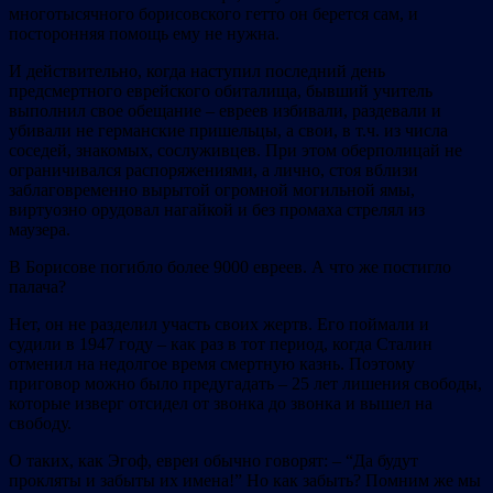
многотысячного борисовского гетто он берется сам, и
посторонняя помощь ему не нужна.
И действительно, когда наступил последний день
предсмертного еврейского обиталища, бывший учитель
выполнил свое обещание – евреев избивали, раздевали и
убивали не германские пришельцы, а свои, в т.ч. из числа
соседей, знакомых, сослуживцев. При этом оберполицай не
ограничивался распоряжениями, а лично, стоя вблизи
заблаговременно вырытой огромной могильной ямы,
виртуозно орудовал нагайкой и без промаха стрелял из
маузера.
В Борисове погибло более 9000 евреев. А что же постигло
палача?
Нет, он не разделил участь своих жертв. Его поймали и
судили в 1947 году – как раз в тот период, когда Сталин
отменил на недолгое время смертную казнь. Поэтому
приговор можно было предугадать – 25 лет лишения свободы,
которые изверг отсидел от звонка до звонка и вышел на
свободу.
О таких, как Эгоф, евреи обычно говорят: – “Да будут
прокляты и забыты их имена!” Но как забыть? Помним же мы