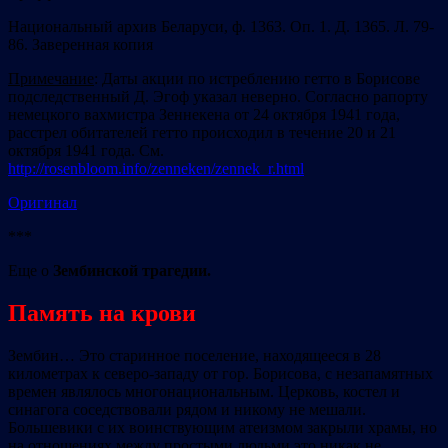
Национальный архив Беларуси, ф. 1363. Оп. 1. Д. 1365. Л. 79-
86. Заверенная копия
Примечание
: Даты акции по истреблению гетто в Борисове
подследственный Д. Эгоф указал неверно. Согласно рапорту
немецкого вахмистра Зеннекена от 24 октября 1941 года,
расстрел обитателей гетто происходил в течение 20 и 21
октября 1941 года. См.
http://rosenbloom.info/zenneken/zennek_r.html
Оригинал
***
Еще о
Зембинской трагедии.
Память на крови
Зембин… Это старинное поселение, находящееся в 28
километрах к северо-западу от гор. Борисова, с незапамятных
времен являлось многонациональным. Церковь, костел и
синагога соседствовали рядом и никому не мешали.
Большевики с их воинствующим атеизмом закрыли храмы, но
на отношениях между простыми людьми это никак не