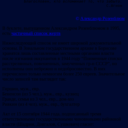
	Благословен, кто вспоминает то, что забыто.
©
Александр Розенблюм
В буклете, выпущенном Александром Розенблюмом в 1995,
есть
частичный список жертв
Нижеследующий список не имеет широкой документальной
основы. В Зональном государственном архиве в Борисове
хранятся лишь составленные местными органами власти
после изгнания оккупантов в 1944 году “Поименные списки
расстрелянных, повешенных, замученных гр-н СССР”, но
исполнены они небрежно и недобросовестно. В них
перечислено только немногим более 250 евреев. Значительное
число записей там выглядит так:
Гиршин, муж., евр.
Бененсон (из 5 чел.), муж., евр., кузнец
Гранде, семья из 3 чел., евр., дом-хоз
Ривкин (из 4 чел), муж., евр., бухгалтер
Акт от 15 сентября 1944 года, подписанный тремя
ответственными государственными чиновниками районной
власти (Шадрин, Довгалов, Сушкевич) гласит: