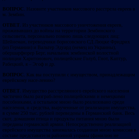
ВОПРОС
. Назовите участников массового расстрела евреев в
м. Зембин.
ОТВЕТ
. Из участников массового уничтожения евреев,
проживавших до войны на территории Зембинского
сельсовета, персонально помню лишь следующих лиц:
Шейнеман, переводчики борисовского СД Люцке Фридрих
(из Германии) и Вальтер Эдуард (немец из Украины),
обершарфюрер Берг, начальник зембинской волостной
полиции Харитонович, полицейские Голуб, Гнот, Каптур,
Рабецкий, я – Эгоф и др.
ВОПРОС
. Как вы поступили с имуществом, принадлежащим
еврейскому насе-лению?
ОТВЕТ
. Имущество расстрелянного еврейского населения
частично было разграб-лено полицейскими и немецкими
пособниками, а остальное мною было реализовано среди
населения, и средства, вырученные от реализации имущества,
в сумме 250 тыс. рублей переведены в Германский банк. Весь
скот, домашняя птица и продукты питания мною были
переданы германской армии. Непосредственно реализацией
еврейского имущества занималась созданная мною комиссия в
составе представителя районной управы (фамилию не