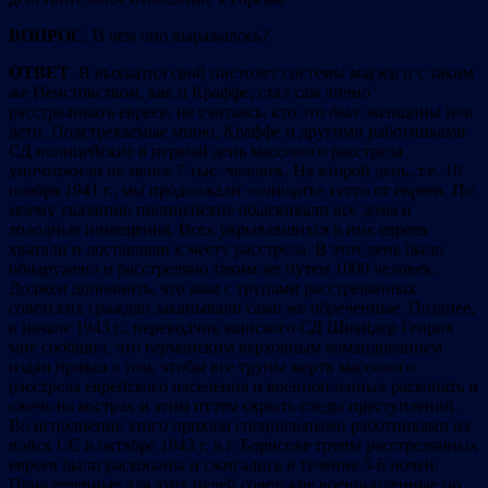
ВОПРОС
. В чем оно выражалось?
ОТВЕТ
. Я выхватил свой пистолет системы маузер и с таким
же Неистовством, как и Краффе, стал сам лично
расстреливать евреев, не считаясь, кто это был: женщины или
дети. Подстрекаемые мною, Краффе и другими работниками
СД полицейские в первый день массового расстрела
уничтожили не менее 7 тыс. человек. На второй день, т.е. 10
ноября 1941 г., мы продолжали «очищать» гетто от евреев. По
моему указанию полицейские обыскивали все дома и
холодные помещения. Всех укрывавшихся в них евреев
хватали и доставляли к месту расстрела. В этот день было
обнаружено и расстреляно таким же путем 1000 человек.
Должен дополнить, что ямы с трупами расстрелянных
советских граждан закапывали сами же обреченные. Позднее,
в начале 1943 г., переводчик минского СД Шнайдер Генрих
мне сообщил, что германским верховным командованием
издан приказ о том, чтобы все трупы жертв массового
расстрела еврейского населения и военнопленных раскопать и
сжечь на кострах и этим путем скрыть следы преступлений.
Во исполнение этого приказа специальными работниками из
войск СС в октябре 1943 г. в г. Борисове трупы расстрелянных
евреев были раскопаны и сжигались в течение 5-6 ночей.
Привлеченные для этих целей советские военнопленные по