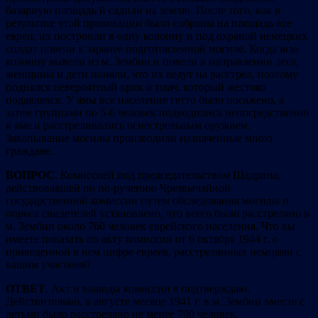
базарную площадь й садили на землю. После того, как в
результате этой провокации были собраны на площадь все
евреи, их построили в одну колонну и под охраной немецких
солдат повели к заранее подготовленной могиле. Когда всю
колонну вывели из м. Зембин и повели в направлении леса,
женщины и дети поняли, что их ведут на расстрел, поэтому
поднялся невероятный крик и плач, который жестоко
подавлялся. У ямы все население гетто было посажено, а
затем группами по 5-6 человек подводились непосредственно
к яме и расстреливались огнестрельным оружием.
Закапывание могилы производили назначенные мною
граждане.
ВОПРОС
. Комиссией под председательством Шадрина,
действовавшей по по-ручению Чрезвычайной
государственной комиссии путем обследования могилы и
опроса свидетелей установлено, что всего было расстреляно в
м. Зембин около 760 человек еврейского населения. Что вы
имеете показать по акту комиссии от 6 октября 1944 г. о
приведенной в нем цифре евреев, расстрелянных немцами с
вашим участием?
ОТВЕТ
. Акт и выводы комиссии я подтверждаю.
Действительно, в августе месяце 1941 г. в м. Зембин вместе с
детьми было расстреляно не менее 700 человек.