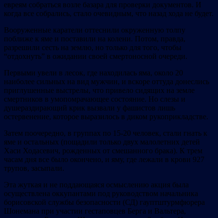
евреям собраться возле базара для проверки документов. И
когда все собрались, стало очевидным, что назад хода не будет.
Вооруженные каратели оттеснили окруженную толпу
поближе к яме и поставили на колени. Потом, правда,
разрешили сесть на землю, но только для того, чтобы
“отдохнуть” в ожидании своей смертоносной очереди.
Первыми увели в лесок, где находилась яма, около 20
наиболее сильных на вид мужчин, и вскоре оттуда донеслись
приглушенные выстрелы, что привело сидящих на земле
смертников в умопомрачающее состояние. Но слезы и
душераздирающий крик вызвали у фашистов лишь
остервенение, которое выразилось в диком рукоприкладстве.
Затем поочередно, в группах по 15-20 человек, стали гнать к
яме и остальных (пощадили только двух малолетних детей
Хаси Ходасевич, рожденных от смешанного брака). К трем
часам дня все было окончено, и яму, где лежали в крови 927
трупов, засыпали.
Эта жуткая и не поддающаяся осмыслению акция была
осуществлена оккупантами под руководством начальника
борисовской службы безопасности (СД) гауптштурмфюрера
Шонемана при участии гестаповцев Берга и Вальтера,