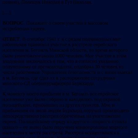
помню), Полещук Николая и Гуз Николая.
[…]
ВОПРОС
. Покажите о своем участии в массовом
истреблении евреев.
ОТВЕТ
. В сентябре 1941 г. я с рядом подчиненных мне
работников принимал участие в расстреле еврейского
населения м. Бегомль Минской области, во время которого
было уничтожено около 1000 человек. Мое участие в этом
злодеянии заключалось в том, что я согласно указанию,
полученному от орсткоменданта, подобрал 30 человек из
числа работников Управления безопасности и с ними выехал
в м. Бегомль, где сдал их в распоряжение сотрудника
минского СД оберштурмфюрера Буркхарда.
К моменту моего прибытия в м. Бегомль все еврейское
население уже было собрано и находилось под охраной
полицейских, прибывших из других пунктов. Мне и
прибывшим со мной людям Буркхард поручил производить
непосредственно расстрел обреченных на уничтожение
евреев. Полицейскому отряду из другого опорного пункта
(какого – не знаю) было поручено конвоирование мирного
населения к месту расстрела. Расстрел осуществлялся в