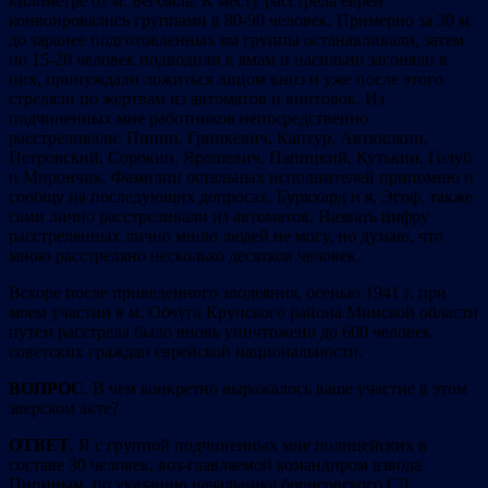
километре от м. Бегомль. К месту расстрела евреи
конвоировались группами в 80-90 человек. Примерно за 30 м
до заранее подготовленных ям группы останавливали, затем
по 15-20 человек подводили к ямам и насильно загоняли в
них, принуждали ложиться лицом вниз и уже после этого
стреляли по жертвам из автоматов и винтовок. Из
подчиненных мне работников непосредственно
расстреливали: Пипин, Гринкевич, Каптур, Автюшкин,
Петровский, Сорокин, Ярошевич, Папицкий, Кутькин, Голуб
и Мирончик. Фамилии остальных исполнителей припомню и
сообщу на последующих допросах. Буркхард и я, Эгоф, также
сами лично расстреливали из автоматов. Назвать цифру
расстрелянных лично мною людей не могу, но думаю, что
мною расстреляно несколько десятков человек.
Вскоре после приведенного злодеяния, осенью 1941 г. при
моем участии в м. Обчуга Крупского района Минской области
путем расстрела было вновь уничтожено до 600 человек
советских граждан еврейской национальности.
ВОПРОС
. В чем конкретно выражалось ваше участие в этом
зверском акте?
ОТВЕТ
. Я с группой подчиненных мне полицейских в
составе 30 человек, воз-главляемой командиром взвода
Пипиным, по указанию начальника борисовского СД