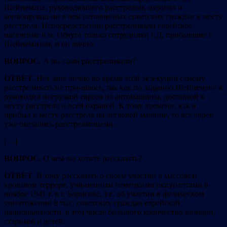
Шейнемана, руководившего расстрелом, охранял и
конвоировал ни в чем неповинных советских граждан к месту
расстрела. Непосредственно расстреливали еврейское
население в м. Обчуга только сотрудники СД, прибывшие с
Шейнеманом, и он лично.
ВОПРОС
. А вы сами расстреливали?
ОТВЕТ
. Нет, мне лично во время этой экзекуции самому
расстреливать не при-шлось, так как по заданию Шейнемана я
руководил погрузкой евреев на автомашины, доставкой к
месту расстрела и всей охраной. К тому времени, как я
прибыл к месту расстрела на легковой машине, то все евреи
уже оказались расстрелянными.
[…]
ВОПРОС
. О чем вы хотите рассказать?
ОТВЕТ
. Я хочу рассказать о своем участии в массовом
кровавом терроре, учи-ненным немецкими оккупантами в
ноябре 1941 г. в г. Борисове, т.е. об участии в физическом
уничтожении 8 тыс. советских граждан еврейской
национальности, в том числе большого количество женщин,
стариков и детей.