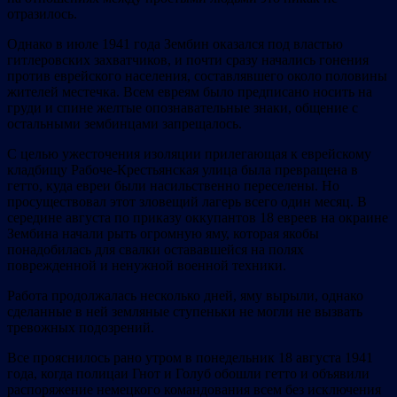
отразилось.
Однако в июле 1941 года Зембин оказался под властью
гитлеровских захватчиков, и почти сразу начались гонения
против еврейского населения, составлявшего около половины
жителей местечка. Всем евреям было предписано носить на
груди и спине желтые опознавательные знаки, общение с
остальными зембинцами запрещалось.
С целью ужесточения изоляции прилегающая к еврейскому
кладбищу Рабоче-Крестьянская улица была превращена в
гетто, куда евреи были насильственно переселены. Но
просуществовал этот зловещий лагерь всего один месяц. В
середине августа по приказу оккупантов 18 евреев на окраине
Зембина начали рыть огромную яму, которая якобы
понадобилась для свалки остававшейся на полях
поврежденной и ненужной военной техники.
Работа продолжалась несколько дней, яму вырыли, однако
сделанные в ней земляные ступеньки не могли не вызвать
тревожных подозрений.
Все прояснилось рано утром в понедельник 18 августа 1941
года, когда полицаи Гнот и Голуб обошли гетто и объявили
распоряжение немецкого командования всем без исключения