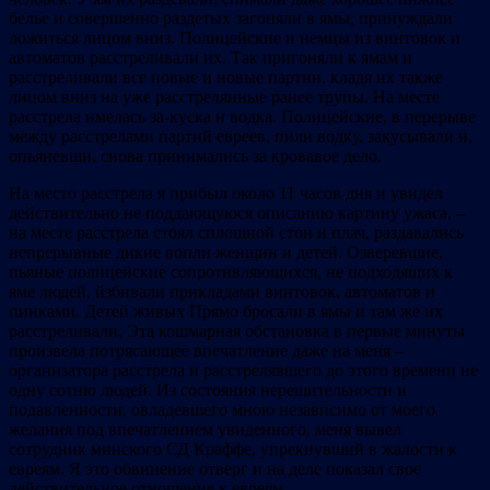
белье и совершенно раздетых загоняли в ямы, принуждали
ложиться лицом вниз. Полицейские и немцы из винтовок и
автоматов расстреливали их. Так пригоняли к ямам и
расстреливали все новые и новые партии, кладя их также
лицом вниз на уже расстрелянные ранее трупы. На месте
расстрела имелась за-куска и водка. Полицейские, в перерыве
между расстрелами партий евреев, пили водку, закусывали и,
опьяневши, снова принимались за кровавое дело.
На место расстрела я прибыл около 11 часов дня и увидел
действительно не поддающуюся описанию картину ужаса, –
на месте расстрела стоял сплошной стон и плач, раздавались
непрерывные дикие вопли женщин и детей. Озверевшие,
пьяные полицейские сопротивляющихся, не подходящих к
яме людей, йзбивали прикладами винтовок, автоматов и
пинками. Детей живых Прямо бросали в ямы и там же их
расстреливали. Эта кошмарная обстановка в первые минуты
произвела потрясающее впечатление даже на меня –
организатора расстрела и расстрелявшего до этого времени не
одну сотню людей. Из состояния нерешительности и
подавленности, овладевшего мною независимо от моего
желания под впечатлением увиденного, меня вывел
сотрудник минского СД Краффе, упрекнувший в жалости к
евреям. Я это обвинение отверг и на деле показал свое
действительное отношение к евреям.