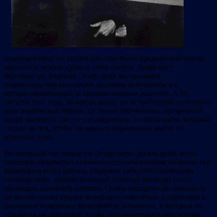
началом войны он решил для себя более предпочтительным
проливать чужую кровь и сеять смерть. Заняв пост
бургомистра Зембина, Эгоф сразу же принялся
подобострастно выполнять указания оккупантов и с
интересом наблюдал за казнями мирных жителей. А 18
августа 1941 года, во время акции по истреблению поголовно
всех зембинских евреев, т.е. более 900 человек, презренный
холуй выступал уже не наблюдателем, а пособником, который
следил за тем, чтобы ни одна из обреченных жертв не
избежала пули.
Но звездный час пришел к Эгофу через десять дней, когда
немецкое начальство назначило его начальником полиции гор.
Борисова и всего района. Окружив себя себе подобными
головорезами, новоиспеченный главный полицай начал
насаждать кровавый порядок. Особо изощренную ненависть
он выплескивал против еврейского населения. Сохранилось
донесение немецкого фельдфебеля Зеннекена, в котором он
ссылается на заявление Эгофа, что уничтожить обитателей