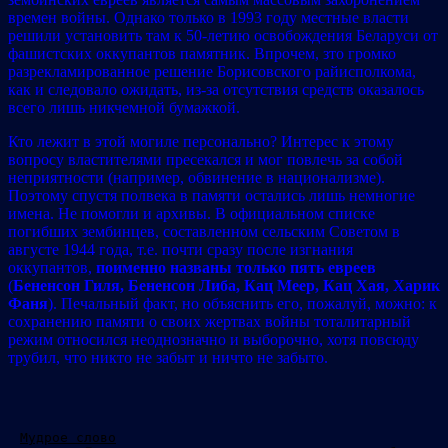
времен войны. Однако только в 1993 году местные власти
решили установить там к 50-летию освобождения Беларуси от
фашистских оккупантов памятник. Впрочем, зто громко
разрекламированное решение Борисовского райисполкома,
как и следовало ожидать, из-за отсутствия средств оказалось
всего лишь никчемной бумажкой.
Кто лежит в этой могиле персонально? Интерес к этому
вопросу властителями пресекался и мог повлечь за собой
неприятности (например, обвинение в национализме).
Поэтому спустя полвека в памяти остались лишь немногие
имена. Не помогли и архивы. В официальном списке
погибших зембинцев, составленном сельским Советом в
августе 1944 года, т.е. почти сразу после изгнания
оккупантов,
поименно названы только пять евреев
(
Бененсон Гиля, Бененсон Либа, Кац Меер, Кац Хая, Харик
Фаня
). Печальный факт, но объяснить его, пожалуй, можно: к
сохранению памяти о своих жертвах войны тоталитарный
режим относился неоднозначно и выборочно, хотя повсюду
трубил, что никто не забыт и ничто не забыто.
Мудрое слово