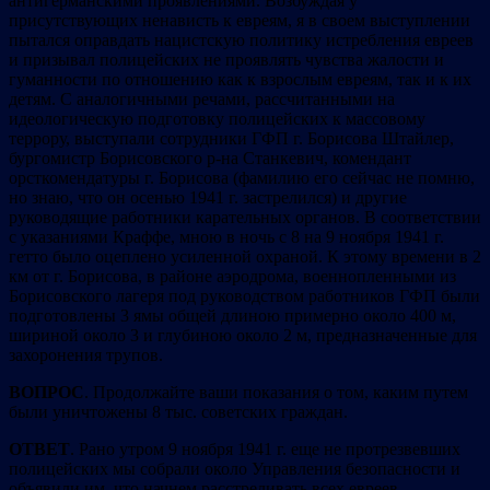
антигерманскими проявлениями. Возбуждая у
присутствующих ненависть к евреям, я в своем выступлении
пытался оправдать нацистскую политику истребления евреев
и призывал полицейских не проявлять чувства жалости и
гуманности по отношению как к взрослым евреям, так и к их
детям. С аналогичными речами, рассчитанными на
идеологическую подготовку полицейских к массовому
террору, выступали сотрудники ГФП г. Борисова Штайлер,
бургомистр Борисовского р-на Станкевич, комендант
орсткомендатуры г. Борисова (фамилию его сейчас не помню,
но знаю, что он осенью 1941 г. застрелился) и другие
руководящие работники карательных органов. В соответствии
с указаниями Краффе, мною в ночь с 8 на 9 ноября 1941 г.
гетто было оцеплено усиленной охраной. К этому времени в 2
км от г. Борисова, в районе аэродрома, военнопленными из
Борисовского лагеря под руководством работников ГФП были
подготовлены 3 ямы общей длиною примерно около 400 м,
шириной около 3 и глубиною около 2 м, предназначенные для
захоронения трупов.
ВОПРОС
. Продолжайте ваши показания о том, каким путем
были уничтожены 8 тыс. советских граждан.
ОТВЕТ
. Рано утром 9 ноября 1941 г. еще не протрезвевших
полицейских мы собрали около Управления безопасности и
объявили им, что начнем расстреливать всех евреев,