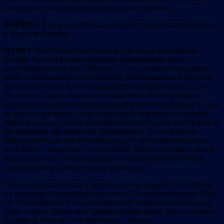
окончанию сжигания трупов были расстреляны.
ВОПРОС
. Как вы поступили с имуществом расстрелянных в
г. Борисове евреев?
ОТВЕТ
. Часть еврейского имущества по распоряжению
Краффе была передана немецкой авиационной части,
дислоцировавшейся в г. Минске. С его согласия было дано
мною распоряжение полицейским, принимавшим участие в
расстреле евреев, взять из еврейского имущества все то, что
им нужно. Таким образом, большая часть более ценного
еврейского имущества была разграблена полицейскими в свое
личное пользование. Некоторую часть имущества, главным
образом одежду, передали антисоветской националистической
организации «Белорусская самопомощь». Ос-тальное же
имущество было реализовано за плату через магазин среди
населения г. Борисова, а вырученные деньги в сумме – какой,
мне неизвестно – были переданы через Борисовский банк
гитлеровскому правительству Германии.
Что же касается золота и других ценных вещей, то изъятием
их руководил переводчик минского СД унтершарфюрер Айхе.
Он и переданные в его распоряжение люди изымали кольца,
часы, серьги, браслеты и другие ценные вещи. Впоследствии
Краффе и Айхе все это вывезли в г. Минск.