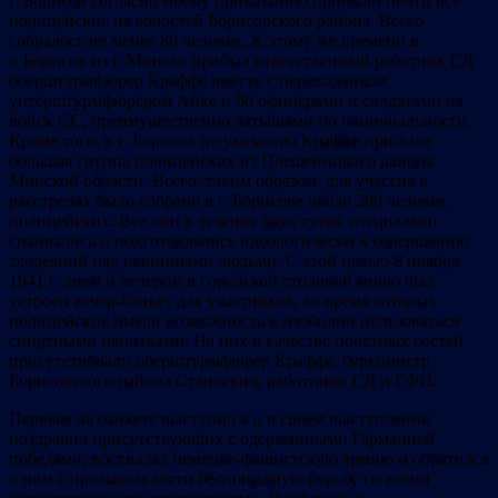
г. Борисов согласно моему приказанию прибыли почти все
полицейские из волостей Борисовского района. Всего
собралось не менее 80 человек. К этому же времени в
г. Борисов из г. Минска прибыл ответственный работник СД
оберштурмфюрер Краффе вместе с переводчиком
унтерштурмфюрером Айхе и 50 офицерами и солдатами из
войск СС, преимущественно латышами по национальности.
Кроме того, в г. Борисов по указанию Краффе прибыла
большая группа полицейских из Плещеницкого района
Минской области. Всего, таким образом, для участия в
расстрелах было собрано в г. Борисове около 200 человек
полицейских. Все они в течение двух суток специально
спаивались и подготовлялись идеологически к совершению
злодеяний над невинными людьми. С этой целью 8 ноября
1941 г. днем и вечером в городской столовой мною был
устроен вечер-банкет для участников, во время которых
полицейские имели возможность в изобилии пользоваться
спиртными напитками. На них в качестве почетных гостей
присутствовали оберштурмфюрер Краффе, бургомистр
Борисовского района Станкевич, работники СД и ГФП.
Первым на банкете выступил я и в своем выступлении
поздравил присутствующих с одержанными Германией
победами, восхвалял немецко-фашистскую армию и обратился
к ним с призывом вести беспощадную борьбу со всеми