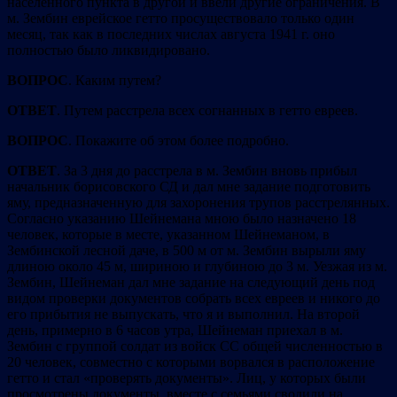
населенного пункта в другой и ввели другие ограничения. В
м. Зембин еврейское гетто просуществовало только один
месяц, так как в последних числах августа 1941 г. оно
полностью было ликвидировано.
ВОПРОС
. Каким путем?
ОТВЕТ
. Путем расстрела всех согнанных в гетто евреев.
ВОПРОС
. Покажите об этом более подробно.
ОТВЕТ
. За 3 дня до расстрела в м. Зембин вновь прибыл
начальник борисовского СД и дал мне задание подготовить
яму, предназначенную для захоронения трупов расстрелянных.
Согласно указанию Шейнемана мною было назначено 18
человек, которые в месте, указанном Шейнеманом, в
Зембинской лесной даче, в 500 м от м. Зембин вырыли яму
длиною около 45 м, шириною и глубиною до 3 м. Уезжая из м.
Зембин, Шейнеман дал мне задание на следующий день под
видом проверки документов собрать всех евреев и никого до
его прибытия не выпускать, что я и выполнил. На второй
день, примерно в 6 часов утра, Шейнеман приехал в м.
Зембин с группой солдат из войск СС общей численностью в
20 человек, совместно с которыми ворвался в расположение
гетто и стал «проверять документы». Лиц, у которых были
просмотрены документы, вместе с семьями сводили на