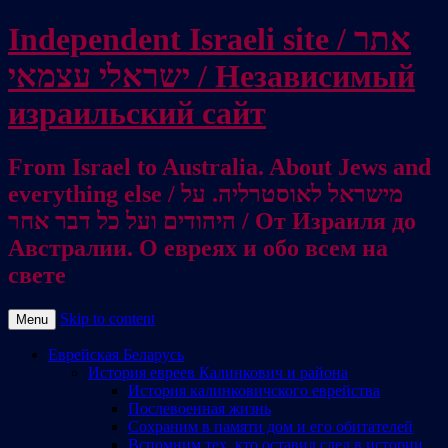
Independent Israeli site / אתר
ישראלי עצמאי / Независимый
израильский сайт
From Israel to Australia. About Jews and
everything else / מישראל לאוסטרליה. על
היהודים ועל כל דבר אחר / От Израиля до
Австралии. О евреях и обо всем на
свете
Skip to content
Menu
Еврейская Беларусь
История евреев Калинкович и района
История калинковичского еврейства
Послевоенная жизнь
Сохраним в памяти дом и его обитателей
Вспомним тех, кто оставил след в истории