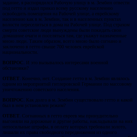
задание, я распорядился Рабочую улицу в м. Зембин отвести
под гетто и издал приказ всему русскому населению
освободить помещения на Рабочей улице, а еврейскому
населению как в м. Зембин, так и в населенных пунктах
волости переселиться в дома на Рабочей улице. Под страхом
смерти советские люди вынуждены были покидать свои
домашние очаги и поселяться там, где укажут назначенные
мною люди. Таким образом, всего мною было согнано и
заключено в гетто свыше 700 человек еврейской
национальности.
ВОПРОС
. И это вызывалось интересами военной
обстановки?
ОТВЕТ
. Конечно, нет. Создание гетто в м. Зембин являлось
одним из мероприятий гитлеровской Германии по массовому
уничтожению советского населения.
ВОПРОС
. Как долго в м. Зембин существовало гетто и какой
был в нем установлен режим?
ОТВЕТ
. Согнанных в гетто евреев мы принудительно
выгоняли на дорожные и другие работы, накладывали на них
непосильные штрафы, в оплату которых требовали золото,
лишали их права свободного передвижения из одного