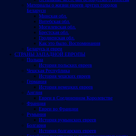
Материалы о жизни евреев других городов
Беларуси
Минская обл.
Витебская обл.
Могилевская обл.
Брестская обл.
Гродненская обл.
Как это было. Воспоминания
Беларусь и евреи
СТРАНЫ ЗАПАДНОЙ ЕВРОПЫ
Польша
История польских евреев
Чешская Республика
История чешских евреев
Германия
История немецких евреев
Англия
Евреи в Соединенном Королевстве
Франция
Евреи во Франции
Румыния
История румынских евреев
Болгария
История болгарских евреев