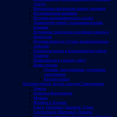
города
Интересные материалы наших земляков
Воспоминания земляков
История калинковичского спорта
Знаменитые евреи с калинковичскими
корнями
Вспомним трагически погибших евреев и
белорусов
Поздравления по случаю знаменательных
событий
Еврейская жизнь в Калинковичах сейчас
Озаричи
Информация к старому сайту
Ваши письма
Отзывы, предложения, уточнения,
дополнения
Кто кого ищет
История евреев других городов Гомельщины
Гомель
Речица и Василевичи
Мозырь
Жлобин и Рогачев
Ельск, Петриков, Наровля, Туров
Светлогорск (Шатилки), Паричи
Остальные местечки белорусского Полесья