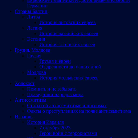
Еврейские памятники и достопримечательности
Германии
Страны Балтии
Литва
История литовских евреев
Латвия
История латвийских евреев
Эстония
История эстонских евреев
Грузия, Молдова
Грузия
Грузия и евреи
От древности до наших дней
Молдова
История молдавских евреев
Холокост
Помнить и не забывать
Праведники народов мира
Антисемитизм
Статьи об антисемитизме и погромах
Факты о преступлениях на почве антисемитизма
Израиль
История Израиля
7 октября 2023
Герои войн с террористами