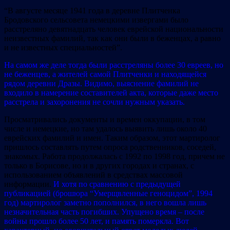
“В августе месяце 1941 года в деревне Плитченка
Бродовского сельсовета немецкими извергами было
расстреляно девятнадцать человек еврейской национальности
неизвестных фамилий, так как они были в беженцах, а равно
и не известных специальностей”.
На самом же деле тогда были расстреляны более 30 евреев, но
не беженцев, а жителей самой Плитченки и находящейся
рядом деревни Дразы. Видимо, выяснение фамилий не
входило в намерение составителей акта, которые даже место
расстрела и захоронения не сочли нужным указать.
Просматривались документы и времен оккупации, в том
числе и немецкие, но там удалось выявить лишь около 40
еврейских фамилий и имен. Таким образом, этот мартиролог
пришлось составлять путем опроса родственников, соседей,
знакомых. Работа продолжалась с 1992 по 1998 год, причем не
только в Борисове, но и в других городах и странах, с
использованием объявлений в средствах массовой
информации.
И хотя по сравнению с предыдущей
публикацией (брошюра “Умерщвленные геноцидом”, 1994
год) мартиролог заметно пополнился, в него вошла лишь
незначительная часть погибших. Упущено время – после
войны прошло более 50 лет, и память померкла. Вот