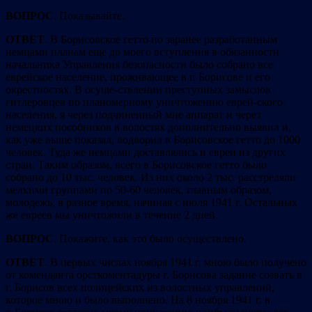
ВОПРОС
. Показывайте.
ОТВЕТ
. В Борисовское гетто по заранее разработанным
немцами планам еще до моего вступления в обязанности
начальника Управления безопасности было собрано все
еврейское население, проживающее в г. Борисове и его
окрестностях. В осуще-ствлении преступных замыслов
гитлеровцев по планомерному уничтожению еврей-ского
населения, я через подчиненный мне аппарат и через
немецких пособников в волостях дополнительно выявил и,
как уже выше показал, водворил в Борисовское гетто до 1000
человек. Туда же немцами доставлялись и евреи из других
стран. Таким образом, всего в Борисовское гетто было
собрано до 10 тыс. человек. Из них около 2 тыс. расстреляли
мелкими группами по 50-60 человек, главным образом,
молодежь, в разное время, начиная с июля 1941 г. Остальных
же евреев мы уничтожили в течение 2 дней.
ВОПРОС
. Покажите, как это было осуществлено.
ОТВЕТ
. В первых числах ноября 1941 г. мною было получено
от коменданта орсткоментадуры г. Борисова задание созвать в
г. Борисов всех полицейских из волостных управлений,
которое мною и было выполнено. На 8 ноября 1941 г. в