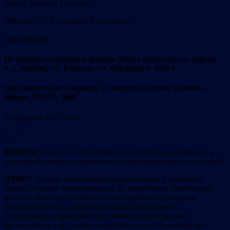
имена Амана и Гитлера…
2004-2012 © Александр Розенблюм
Приложение
Из протокола допроса Давида Эгофа о расстрелах евреев
в д. Зембин, г.п. Бегомль и г. Борисове в 1941 г.
Публикуется по сборнику «Свидетельствуют палачи»,
Минск, НАРБ, 2009
28 февраля 1947 года
[…]
ВОПРОС
. Какие же практические действия последовали в
отношении изъятия выявленного вами еврейского населения?
ОТВЕТ
. Вскоре после представления мною в районную
управу списков прожи-вающих на территории Зембинской
волости еврейских семей, ко мне прибыли на-чальник
Борисовского СД гауптштурмфюрер Шейнеман и
орсткомендант (фамилию не помню) и дали задание
организовать в м. Зембин еврейское гетто. Выполняя это