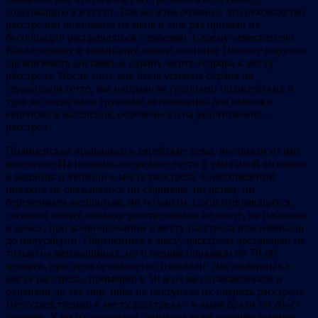
содержащихся в гетто. Там же я им объявил, что руководство
расстрелом возложено на меня и еще раз призвал их
беспощадно расправляться с евреями. Своему заместителю
Ковалевскому и командиру взвода полиции Пипину поручил
организовать доставку и охрану жертв террора к месту
расстрела. После того, как была усилена охрана на
территории гетто, мы направили группами полицейских и
туда же подогнали грузовые автомашины для вывозки
еврейского населения, обреченного на уничтожение –
расстрел.
Полицейские врывались в еврейские дома, выгоняли из них
население На площадь посредине гетто и там силой загоняли
в машины и увозили к месту расстрела. Снисхождений
никаких не оказывалось ни старикам, ни детям, ни
беременным женщинам, ни больным. Сопротивляющихся,
согласно моему приказу, расстреливали на месте, на площади,
в домах, при конвоировании к месту расстрела или избивали
до полусмерти. Обреченных к месту расстрела доставляли не
только на автомашинах, но и пешим порядком по 70-80
человек, при этом безжалостно избивали. Доставленных к
месту расстрела, примерно в 50 м от ям останавливали и
охраняли до тех пор, пока не наступала их очередь расстрела.
Непосредственно к месту расстрела – к ямам брали по 20-25
человек. У ям их раздевали, снимали даже хорошее нижнее