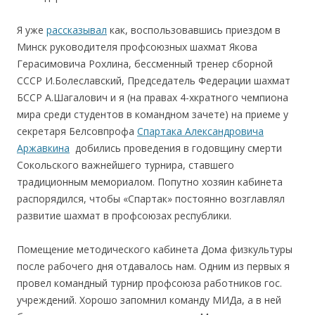
Я уже
рассказывал
как, воспользовавшись приездом в
Минск руководителя профсоюзных шахмат Якова
Герасимовича Рохлина, бессменный тренер сборной
СССР И.Болеславский, Председатель Федерации шахмат
БССР А.Шагалович и я (на правах 4-хкратного чемпиона
мира среди студентов в командном зачете) на приеме у
секретаря Белсовпрофа
Спартака Александровича
Аржавкина
добились проведения в годовщину смерти
Сокольского важнейшего турнира, ставшего
традиционным мемориалом. Попутно хозяин кабинета
распорядился, чтобы «Спартак» постоянно возглавлял
развитие шахмат в профсоюзах республики.
Помещение методического кабинета Дома физкультуры
после рабочего дня отдавалось нам. Одним из первых я
провел командный турнир профсоюза работников гос.
учреждений. Хорошо запомнил команду МИДа, а в ней