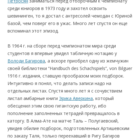
Петросян
заниматься перед отборочным к чемпионату
среди юниоров в 1973 году и захотел освоить
шевининген, то я достал с антресолей чемодан с Юриной
базой, чем поверг его в ужас. Много лет спустя он еще
вспоминал этот эпизод.
В 1964 г. на сборе перед чемпионатом мира среди
студентов я впервые увидел табличную нотацию у
Володи Багирова
, а вскоре приобрел одну из жемчужин
своей библиотеки “Handbuch des Schachspiels”, von Bilguer
1916 г. издания, ставшую прообразом моих подборок.
Интуитивно я понял, что делать записи надо на
отдельных листах. Спустя много лет я с сочувствием
листал амбарные книги
Эрика Аверкина
, который
обесценил этим свою гигантскую работу, ибо
пополнение заполненных тетрадей превращалось в
каторгу. В Алма-Ате на матче Таль – Полугаевский,
увидев обилие подборок, подготовленных Артишевским
по заказу Таля, только переехавший в Ригу Багиров