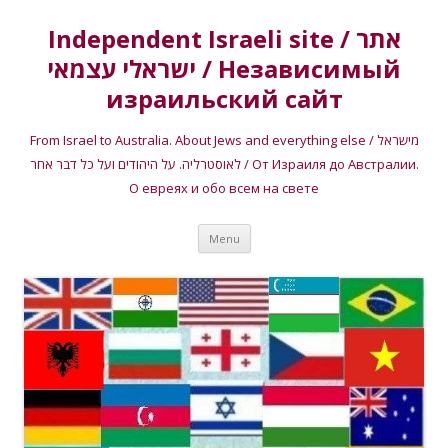
Independent Israeli site / אתר
ישראלי עצמאי / Независимый
израильский сайт
From Israel to Australia. About Jews and everything else / מישראל
לאוסטרליה. על היהודים ועל כל דבר אחר / От Израиля до Австралии.
О евреях и обо всем на свете
Skip
Menu
to
content