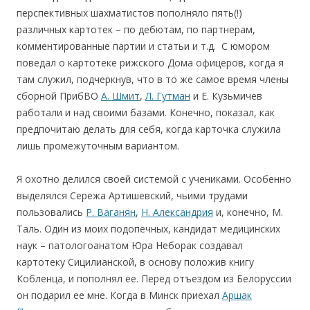
перспективных шахматистов пополняло пять(!)
различных картотек – по дебютам, по партнерам,
комментированные партии и статьи и т.д. С юмором
поведал о картотеке рижского Дома офицеров, когда я
там служил, подчеркнув, что в то же самое время члены
сборной ПрибВО
А. Шмит
,
Л. Гутман
и Е. Кузьмичев
работали и над своими базами. Конечно, показал, как
предпочитаю делать для себя, когда карточка служила
лишь промежуточным вариантом.
Я охотно делился своей системой с учениками. Особенно
выделялся Сережа Артишевский, чьими трудами
пользовались
Р. Ваганян
,
Н. Александрия
и, конечно, М.
Таль. Один из моих подопечных, кандидат медицинских
наук – патологоанатом Юра Неборак создавал
картотеку Сицилианской, в основу положив книгу
Кобленца, и пополнял ее. Перед отъездом из Белоруссии
он подарил ее мне. Когда в Минск приехал
Аршак