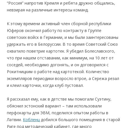
“Россия” напротив Кремля и ребята дружно общались,
невзирая на различные интересы команд.
К этому времени активный член сборной республики
Юферов окончил работу по контракту в Группе
советских войск в Германии, и мы были заинтересованы
удержать его в Белоруссии. В то время Советский Союз
охватило поветрие картотек. Я убедил Болеславского,
что при нашем отставании, как минимум, на 10 лет от
соседей, необходимо догонять, и он договорился с
Рокитницким о работе над картотекой. Количество
экземпляров периодики возросло втрое, а Сережа резал
и клеил карточки, когда клуб пустовал.
Я рассказал ему, как в детстве мы помогали Суэтину,
обяснил эстонский вариант – там использовали
перфокарты для ЭВМ, поделился опытом работы в
Латвии.
Кобленц
добился большого помещения в старой
Риге под методический кабинет, где много