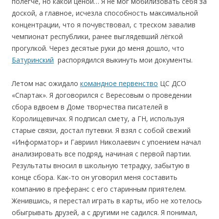
полегче, но какой ценой… Я не мог мобилизовать себя за
доской, а главное, исчезла способность максимальной
концентрации, что я почувствовал, с треском завалив
чемпионат республики, ранее выглядевший лёгкой
прогулкой. Через десятые руки до меня дошло, что
Батуринский
распорядился выкинуть мои документы.
Летом нас ожидало
командное первенство
ЦС ДСО
«Спартак». Я договорился с Вересовым о проведении
сбора вдвоем в Доме творчества писателей в
Королищевичах. Я подписал смету, а ГН, используя
старые связи, достал путевки. Я взял с собой свежий
«Информатор» и Гавриил Николаевич с упоением начал
анализировать все подряд, начиная с первой партии.
Результаты вносил в школьную тетрадку, забытую в
конце сбора. Как-то он уговорил меня составить
компанию в преферанс с его старинным приятелем.
Женившись, я перестал играть в карты, ибо не хотелось
обыгрывать друзей, а с другими не садился. Я понимал,