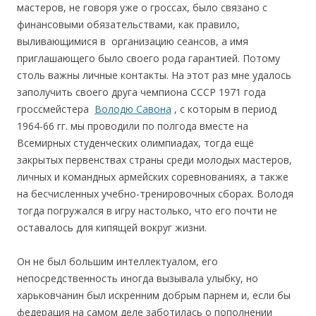
мастеров, не говоря уже о гроссах, было связано с
финансовыми обязательствами, как правило,
выливающимися в организацию сеансов, а имя
приглашающего было своего рода гарантией. Потому
столь важны личные контакты. На этот раз мне удалось
заполучить своего друга чемпиона СССР 1971 года
гроссмейстера
Володю Савона
, с которым в период
1964-66 гг. мы проводили по полгода вместе на
Всемирных студенческих олимпиадах, тогда ещё
закрытых первенствах страны среди молодых мастеров,
личных и командных армейских соревнованиях, а также
на бесчисленных учебно-тренировочных сборах. Володя
тогда погружался в игру настолько, что его почти не
оставалось для кипящей вокруг жизни.
Он не был большим интеллектуалом, его
непосредственность иногда вызывала улыбку, но
харьковчанин был искренним добрым парнем и, если бы
федерация на самом деле заботилась о пополнении