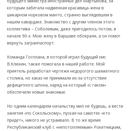
будущего министра иностранных дел Мартынова, за
которым забегала надменная красавица-жена в
шикарном норковом манто, странно выглядевшем в
нашем кавардаке. Знакомство с другим членом этого
коллектива – Соболевым, даже пригодилось потом, в
начале 90-х. Мою жену в Варшаве обокрали, а он помог
вернуть загранпаспорт.
Команда Госплана, в которой играл будущий кмс
В.Клюкин, также помогала в нашей работе. Мой
приятель разработал чертежи недорогого шахматного
столика, но заказ не принимали из-за отсутствия
дефицитного шпона, наряд на который «с гаком»
обеспечили новые знакомые.
Но одним календарем начальству мил не будешь, а вести
занятия «по Сокольскому», пуская на самотек «кто
придет», никого не устраивало. В то же время
Республиканский клуб с «непотопляемым» Рокитницким,