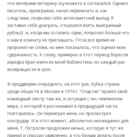
что вечерами ветерану скучновато и согласился. Однако
писатель, проигрывая, начал нервничать и, как
следствие, позволил себе антисемитский выпад. Я
заставил себя доиграть, отказался взять выигранный
рубль(!) и, когда мы остались одни, попросил больше его
к нам в комнату не приглашать. ГН за все время не
проронил ни слова, но мне показалось, что оценил мою
сдержанность. К слову, примерно в этот период Вересов
изредка брал книги из моей библиотеки, но каждый раз
возвращал их в срок.
В преддверии очередного, на этот раз, Кубка страны
среди обществ в Москве в 1974 г. “Спартак” провёл свой
командный смотр там же, и ситуация с экс-чемпионом
мира, о которой я рассказывал в предыдущей части,
повторилась. Он переиграл меня, но просмотрел
контрудар. И в этот момент, абсолютно неожиданно для
меня, Т. Петросян предложил ничью, которую я тут же
принял и спросил удивленно, а что белым делать после