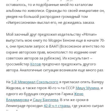
оставалось, то и подобранные мной по каталогам
альбомы по живописи. Однажды по своей инициативе он,
увидев на большой распродаже громадный том
«Импрессионизм» выслал его, не дожидаясь заказа.
Мой заочный друг предложил издательству «Pitman»
выпустить мою книгу по Модерн Бенони еще в начале 70-
х, они прислали запрос в ВААП (Всесоюзное агентство по
охране авторских прав, монополист по изданию книг
советских авторов за рубежом). Их консультант –
гроссмейстер
Котов
предпочел предложить другого
автора. Аналогичные ситуации возникали еще много раз.
На
5-й Мемориал Сокольского
я пригласил опять Валеру
Жидкова, а также героя 40-го ч-та СССР
Мишу Мухина
, и
одного из будущих секундантов Гарика
Женю
Владимирова
и
Сашу Бангиева
. В эти же сроки в
Ленинграде проходил
42-й ч-т страны
, где ужасно сыграл