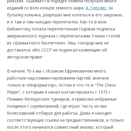
рижских «Шахмат» в порядке обмена получала много
изданий со всех концов земного шара.
А. Гипслис
, за
бутылку коньяка, разрешал мне копаться в его закромах,
и я там и сям находил перепечатки. Как-то в мою
библиотеку попала переплетенная годовая подписка
американского журнала с перепечатками 3 моих статей
из «Шахматного бюллетеня». Увы, гонорар мне не
доставался, ибо СССР не подписал конвенцию об
авторском праве!
В начале 70-х мы с Исааком Ефремовичем много
работали над комментированием партий, вначале
только в «Информатор», потом и что-то в “The Chess
Player”, с которым я начал контактировать с 1972 г.
Помимо белорусских турниров, я привозил избранные
поединки с соревнований, где играл. Часть из них
Болеславский отбирал для работы. Дома я находил
соответствующие ссылки на предшественников, и только
после этого начинался совместный анализ, который