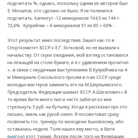
подсчитать %, однако, поскольку одним из авторов был
Е. Мочалов, это сделано не было. Я не поленился
подсчитать. Капенгут -12 мемориалов 104,5 из 144 =
72,6%. Купрейчик – 6 мемориалов 51 из 85 = 60% .
Этот результат имел последствия. Зашел как-то в
Спорткомитет БССР к Е.Г. Зотковой, но ее вызвали к
начальству. От скуки ожидания, мой взгляд остановился
на лежащей на столе бумаге, и я с удивлением прочитал:
«…в связи с неудачным выступлением В.Купрейчика на 4-
м Мемориале Сокольского просим в п-ве СССР среди
молодых мастеров заменить его на М.Шерешевского.
Председатель Федерации шахмат БССР А.Шагалович.» В
то время Витя много пил и часто забегал ко мне
стрельнуть 5 руб. на бутылку. Когда я рассказал про это
письмо, хмель как рукой сняло. Я посоветовал сразу
позвонить гос. тренеру по молодежи Быховскому, ибо
оставалась неделя. Толя нашел ему место, и Витя
выиграл
этот турнир. Вскоре после того на Федерации