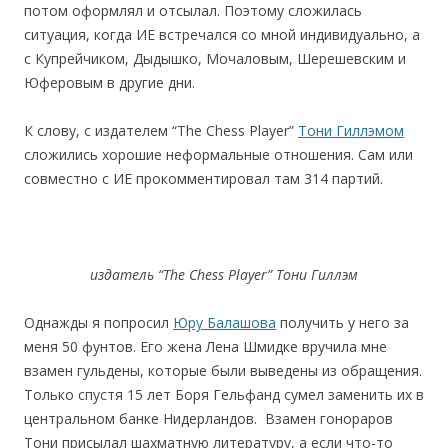
потом оформлял и отсылал. Поэтому сложилась
ситуация, когда ИЕ встречался со мной индивидуально, а
с Купрейчиком, Дыдышко, Мочаловым, Шерешевским и
Юферовым в другие дни.
К слову, с издателем “The Chess Player”
Тони Гиллэмом
сложились хорошие неформальные отношения. Сам или
совместно с ИЕ прокомментировал там 314 партий.
издатель “
The
Chess
Player
” Тони Гиллэм
Однажды я попросил
Юру Балашова
получить у него за
меня 50 фунтов. Его жена Лена Шмидке вручила мне
взамен гульдены, которые были выведены из обращения.
Только спустя 15 лет Боря Гельфанд сумел заменить их в
центральном банке Нидерландов. Взамен гонораров
Тони присылал шахматную литературу, а если что-то