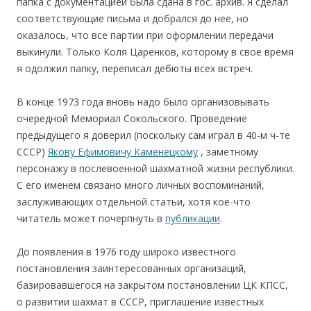
папка с документацией была сдана в гос. архив. Я сделал
соответствующие письма и добрался до нее, но
оказалось, что все партии при оформлении передачи
выкинули. Только Коля Царенков, которому в свое время
я одолжил папку, переписал дебюты всех встреч.
В конце 1973 года вновь надо было организовывать
очередной Мемориал Сокольского. Проведение
предыдущего я доверил (поскольку сам играл в 40-м ч-те
СССР)
Якову Ефимовичу Каменецкому
, заметному
персонажу в послевоенной шахматной жизни республики.
С его именем связано много личных воспоминаний,
заслуживающих отдельной статьи, хотя кое-что
читатель может почерпнуть в
публикации
.
До появления в 1976 году широко известного
постановления заинтересованных организаций,
базировавшегося на закрытом постановлении ЦК КПСС,
о развитии шахмат в СССР, приглашение известных