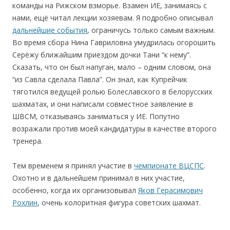
команды на Рижском взморье. Взамен ИЕ, занимаясь с
нами, ещё читал лекции хозяевам. Я подробно описывал
дальнейшие события
, ограничусь только самым важным.
Во время сбора Нина Гавриловна умудрилась огорошить
Серёжу ближайшим приездом дочки Тани “к нему”.
Сказать, что он был напуган, мало – одним словом, она
“из Савла сделала Павла”. Он знал, как Купрейчик
тяготился ведущей ролью Болеславского в белорусских
шахматах, и они написали совместное заявление в
ШВСМ, отказываясь заниматься у ИЕ. Попутно
возражали против моей кандидатуры в качестве второго
тренера.
Тем временем я принял участие в
чемпионате ВЦСПС
.
Охотно и в дальнейшем принимал в них участие,
особенно, когда их организовывал
Яков Герасимович
Рохлин
, очень колоритная фигура советских шахмат.