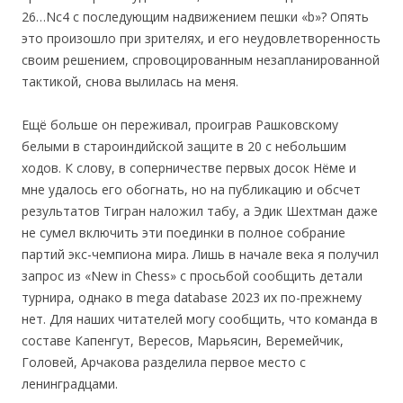
26…Nc4 с последующим надвижением пешки «b»? Опять
это произошло при зрителях, и его неудовлетворенность
своим решением, спровоцированным незапланированной
тактикой, снова вылилась на меня.
Ещё больше он переживал, проиграв Рашковскому
белыми в староиндийской защите в 20 с небольшим
ходов. К слову, в соперничестве первых досок Нёме и
мне удалось его обогнать, но на публикацию и обсчет
результатов Тигран наложил табу, а Эдик Шехтман даже
не сумел включить эти поединки в полное собрание
партий экс-чемпиона мира. Лишь в начале века я получил
запрос из «New in Chess» с просьбой сообщить детали
турнира, однако в mega database 2023 их по-прежнему
нет. Для наших читателей могу сообщить, что команда в
составе Капенгут, Вересов, Марьясин, Веремейчик,
Головей, Арчакова разделила первое место с
ленинградцами.