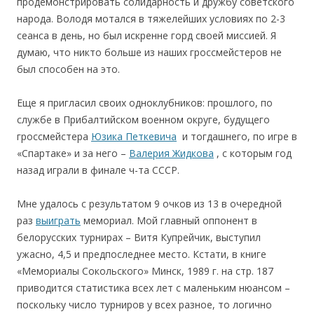
продемонстрировать солидарность и дружбу советского
народа. Володя мотался в тяжелейших условиях по 2-3
сеанса в день, но был искренне горд своей миссией. Я
думаю, что никто больше из наших гроссмейстеров не
был способен на это.
Еще я пригласил своих одноклубников: прошлого, по
службе в Прибалтийском военном округе, будущего
гроссмейстера
Юзика Петкевича
и тогдашнего, по игре в
«Спартаке» и за него –
Валерия Жидкова
, с которым год
назад играли в финале ч-та СССР.
Мне удалось с результатом 9 очков из 13 в очередной
раз
выиграть
мемориал. Мой главный оппонент в
белорусских турнирах – Витя Купрейчик, выступил
ужасно, 4,5 и предпоследнее место. Кстати, в книге
«Мемориалы Сокольского» Минск, 1989 г. на стр. 187
приводится статистика всех лет с маленьким нюансом –
поскольку число турниров у всех разное, то логично