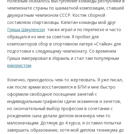
полезным оказалось выступление команды республики в
чемпионате страны по шахматной композиции, ставшей
двухкратным чемпионом СССР. Костяк сборной
составляли спартаковцы. Капитан команды мой друг
Гриша Шмуленсон
также играл и по переписке и часто
обращался ко мне за советом. Я пробил для
композиторов сбор в спортивном лагере «Стайки» для
подготовки к следующему чемпионату. Со временем
Гриша эмигрировал в Израиль и стал там популярным
юмористом
.
Конечно, приходилось чем-то жертвовать. Я уже писал,
как после армии восстановился в БПИ и мне быстро
оформили свободное посещение занятий с
индивидуальным графиком сдачи экзаменов и зачетов,
но окончательный выбор профессии в сочетании с
рождением сына делали диплом инженера чем-то
малозначащим. Дотянув до 4 курса, я оставил попытки
завершить образование, хотя мой диплом техникума до