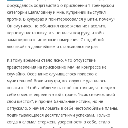
обсуждалось ходатайство о присвоении 1 тренерской
категории Шагаловичу и мне. Купрейчик выступил
против. В кулуарах я поинтересовался у Вити, почему?
Он смутился, но объяснил свое желание насолить
первому наставнику, а я попался под руку, чтобы
замаскировать истинные намерения. С подобной
«логикой» в дальнейшем я сталкивался не раз.
К этому времени стало ясно, что отсутствие
представления на присвоение ММ на конгрессе не
случайно. Осознание случившегося привело к
мучительной боли изнутри, которую не удавалось
погасить. Чтобы облегчить своё состояние, я твердил
себе о месте евреев в этой стране, “всяк сверчок знай
свой шесток”, и прочие банальные истины, но не
отпускало. Я начал ломать в себе честолюбивые планы,
подпитывающиеся десятилетними успехами. Только
когда я сломал стержень уверенности в себе, стало