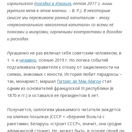
израильского (
поездка в Израиль
летом 2017 г. лишь
укрепила меня в этом мнении. – В. Р.). В некоторым
смысле мы переживаем ранний капитализм – эпоху
«первоначального накопления капитала» со всеми её
плюсами и минусами, огромными контрастами в доходах
и расходах.
Лукашенко не раз величал себя советским человеком, в
т. ч. и
недавно
, осенью 2019 г. Но логика событий
подталкивала правителя к отказу от зацикленности на
схемах, знакомых с юности. История любит парадоксы –
так, монархист, маршал
Патрис де Мак-Магон
стал
одним из основателей французской III республики (в
1870-е гг.) и оставался её президентом 6 лет.
Получается, силлогизм уважаемого читателя зиждется
на хлипких посылках (СССР = «Верхняя Вольта с
ракетами»; Беларусь «строит СССР», значит, она сродни
африканской стране). Но, может быть, в основе своей он