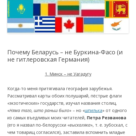
Почему Беларусь – не Буркина-Фасо (и
не гитлеровская Германия)
1. Минск – не Уагадугу
Когда-то меня притягивала география зарубежья.
Рассматривал карты обоих полушарий, пёстрые флаги
«экзотических» государств, изучал названия столиц.
«
Няма таго, што раньш было
» – но «
шпилька
» от одного
из самых въедливых моих читателей,
Петра Резванова
(его я назвал по-белорусски «
выскаляка
», т. е. зубоскал, с
чем товарищ согласился), заставила вспомнить младые