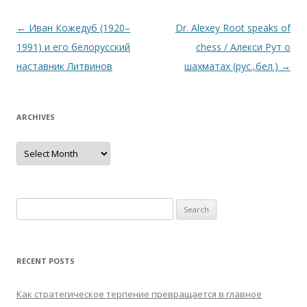
Post
←
Иван Кожедуб (1920–
Dr. Alexey Root speaks of
navigation
1991) и его белорусский
chess / Алекси Рут о
наставник Литвинов
шахматах (рус.,бел.)
→
ARCHIVES
Archives
Search
for:
RECENT POSTS
Как стратегическое терпение превращается в главное