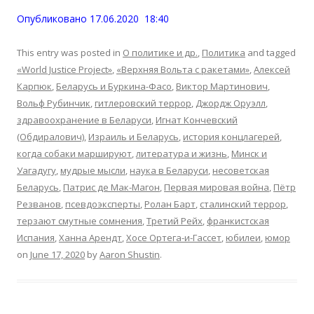
Опубликовано 17.06.2020 18:40
This entry was posted in
О политике и др.
,
Политика
and tagged
«World Justice Project»
,
«Верхняя Вольта с ракетами»
,
Алексей
Карпюк
,
Беларусь и Буркина-Фасо
,
Виктор Мартинович
,
Вольф Рубинчик
,
гитлеровский террор
,
Джордж Оруэлл
,
здравоохранение в Беларуси
,
Игнат Кончевский
(Обдиралович)
,
Израиль и Беларусь
,
история концлагерей
,
когда собаки маршируют
,
литература и жизнь
,
Минск и
Уагадугу
,
мудрые мысли
,
наука в Беларуси
,
несоветская
Беларусь
,
Патрис де Мак-Магон
,
Первая мировая война
,
Пётр
Резванов
,
псевдоэксперты
,
Ролан Барт
,
сталинский террор
,
терзают смутные сомнения
,
Третий Рейх
,
франкистская
Испания
,
Ханна Арендт
,
Хосе Ортега-и-Гассет
,
юбилеи
,
юмор
on
June 17, 2020
by
Aaron Shustin
.