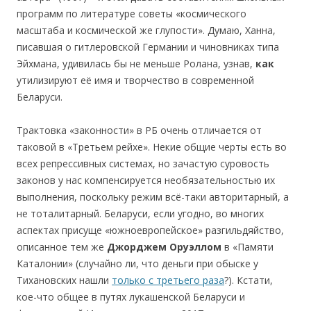
программ по литературе советы «космического
масштаба и космической же глупости». Думаю, Ханна,
писавшая о гитлеровской Германии и чиновниках типа
Эйхмана, удивилась бы не меньше Ролана, узнав,
как
утилизируют её имя и творчество в современной
Беларуси.
Трактовка «законности» в РБ очень отличается от
таковой в «Третьем рейхе». Некие общие черты есть во
всех репрессивных системах, но зачастую суровость
законов у нас компенсируется необязательностью их
выполнения, поскольку режим всё-таки авторитарный, а
не тоталитарный. Беларуси, если угодно, во многих
аспектах присуще «южноевропейское» разгильдяйство,
описанное тем же
Джорджем Оруэллом
в «Памяти
Каталонии» (случайно ли, что деньги при обыске у
Тихановских нашли
только с третьего раза
?). Кстати,
кое-что общее в путях лукашенской Беларуси и