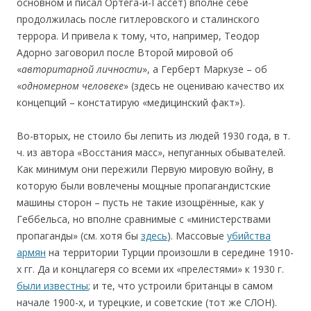
основном и писал Ортега-и-Гассет) вполне себе
продолжилась после гитлеровского и сталинского
террора. И привела к тому, что, например, Теодор
Адорно заговорил после Второй мировой об
«
авторитарной личности
», а Герберт Маркузе – об
«
одномерном человеке
» (здесь не оцениваю качество их
концепций – констатирую «медицинский факт»).
Во-вторых, не стоило бы лепить из людей 1930 года, в т.
ч. из автора «Восстания масс», непуганных обывателей.
Как минимум они пережили Первую мировую войну, в
которую были вовлечены мощные пропагандистские
машины сторон – пусть не такие изощрённые, как у
Геббельса, но вполне сравнимые с «министерствами
пропаганды» (см. хотя бы
здесь
). Массовые
убийства
армян
на территории Турции произошли в середине 1910-
х гг. Да и концлагеря со всеми их «прелестями» к 1930 г.
были известны
; и те, что устроили британцы в самом
начале 1900-х, и турецкие, и советские (тот же СЛОН).