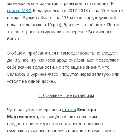
экономическом развитии страны кое-что говорит. В
списке МВФ
Беларусь была в 2017-2018 гг. на 65-м месте
в мире, Буркина-Фасо – на 173-м (наш среднедушевой
показатель выше в 10 раз), Эритрея – ещё ниже. Почти
так же страны котировались в перечне Всемирного
банка.
В общем, прибедняться и самоедствовать не следует.
Да, и у нас, и у них «всенародноизбранные» позволяют
себе всякие вольности, но это ещё не значит, что
Беларусь и Буркина-Фасо «пишутся через запятую» или
«стоят на одной доске».
2. Лукашизм – не гитлеризм
Чуть нашумела вчерашняя
статья
Виктора
Мартиновича
, посвящённая читательским
предпочтениям одного из политиков-новичков –
сумевшего, однако, привлечь в инициативную группу