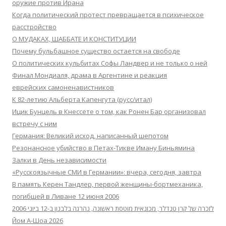
оружие против Ирана
Когда политический протест превращается в психическое
расстройство
О МУДАКАХ, ШАББАТЕ И КОНСТИТУЦИИ
Почему бульбашное существо остается на свободе
О политических кульбитах Софы Ландвер и не только о ней
Финал Мондиаля, драма в Аргентине и реакция
еврейских самоненавистников
К 82-летию Альберта Капенгута (русс/итал)
Ицик Бунцель в Кнессете о том, как Ронен Бар организовал
встречу с ним
Германия: Великий исход, написанный шепотом
Резонансное убийство в Петах-Тикве Иману Биньямина
Залки в День независимости
«Русскоязычные СМИ в Германии»: вчера, сегодня, завтра
В память Керен Тандлер, первой женщины-бортмеханика,
погибшей в Ливане 12 июня 2006
לזכרה של קרן טנדלר, מכונאית מוטסת ראשונה, נהרגה בלבנון ב-12 ביוני 2006
Йом А-Шоа 2026