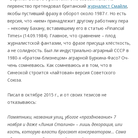
первенство претендовал британский
журналист Смайли
,
якобы пустивший фразу в оборот около 1987 г. Но есть
версия, что «мем» принадлежит другому работнику пера
– некоему Бахану, вставившему его в статью «Financial
Times» (14.09.1984). Главное, что сравнение – плод
журналистской фантазии, что фразе присуща хлёсткость,
а не солидность. Был ли индустриально-аграрный СССР в
1980-х «братом-близнецом» аграрной Буркина-Фасо? Оч-
чень сомневаюсь. Как сомневаюсь и в том, что в
Синеокой строится «лайтовая» версия Советского
Союза.
Писал в октябре 2015 г., и от своих тезисов не
отказываюсь:
П
а
м
ят
н
ики
, назв
ания
ул
и
ц, убо
го
е «
празднование
» 7
ноября
и
даже
«Л
ини
я Стал
и
на» –
лишь
д
еко
рац
и
я,
или
кост
ь
,
котор
ую
власти бросают
к
о
нсерват
о
рам
…
Сама