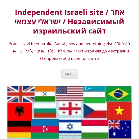
Independent Israeli site / אתר
ישראלי עצמאי / Независимый
израильский сайт
From Israel to Australia. About Jews and everything else / מישראל
לאוסטרליה. על היהודים ועל כל דבר אחר / От Израиля до Австралии.
О евреях и обо всем на свете
Skip
Menu
to
content