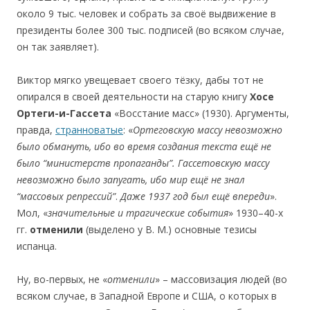
около 9 тыс. человек и собрать за своё выдвижение в
президенты более 300 тыс. подписей (во всяком случае,
он так заявляет).
Виктор мягко увещевает своего тёзку, дабы тот не
опирался в своей деятельности на старую книгу
Хосе
Ортеги-и-Гассета
«Восстание масс» (1930). Аргументы,
правда,
странноватые
: «
Ортеговскую массу невозможно
было обмануть, ибо во время создания текста ещё не
было
“
министерств пропаганды
”
. Гассетовскую массу
невозможно было запугать, ибо мир ещё не знал
“
массовых репрессий
”
.
Даже 1937 год был ещё впереди
».
Мол, «
значительные и трагические события
» 1930–40-х
гг.
отменили
(выделено у В. М.) основные тезисы
испанца.
Ну, во-первых, не «
отменили
» – массовизация людей (во
всяком случае, в Западной Европе и США, о которых в