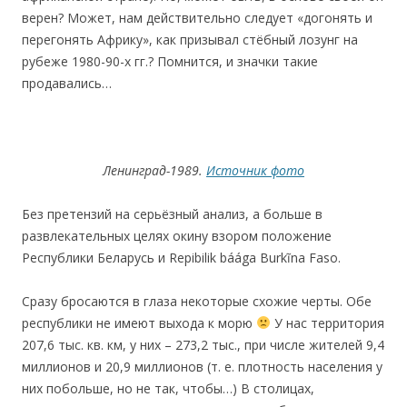
верен? Может, нам действительно следует «догонять и
перегонять Африку», как призывал стёбный лозунг на
рубеже 1980-90-х гг.? Помнится, и значки такие
продавались…
Ленинград-1989.
Источник фото
Без претензий на серьёзный анализ, а больше в
развлекательных целях окину взором положение
Республики Беларусь и Repibilik báága Burkĩna Faso.
Сразу бросаются в глаза некоторые схожие черты. Обе
республики не имеют выхода к морю
У нас территория
207,6 тыс. кв. км, у них – 273,2 тыс., при числе жителей 9,4
миллионов и 20,9 миллионов (т. е. плотность населения у
них побольше, но не так, чтобы…) В столицах,