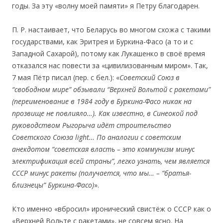
годы. За эту «волну моей памяти» я Петру благодарен.
П. Р. настаивает, что Беларусь во многом схожа с такими
государствами, как Эритрея и Буркина-Фасо (а то и с
Западной Сахарой), потому как Лукашенко в своё время
отказался нас повести за «цивилизованным миром». Так,
7 мая Пётр писал (пер. с бел.): «
Советский Союз в
“
свободном мире
”
обзывали
“
Верхней Вольтой с ракетами
”
(переименование в 1984 году в Буркина-Фасо никак на
прозвище не повлияло…). Как известно, в Синеокой под
руководством Рыгорыча идёт строительство
Советского Союза light…
По аналогии с советским
анекдотом
“
советская власть – это коммунизм минус
электрификация всей страны
”
, легко узнать, чем является
СССР минус ракеты (получается, что мы… –
“
братья-
близнецы
”
Буркина-Фасо)
».
Кто именно «вбросил» иронический свистёж о СССР как о
«Верхней Вольте с ракетами», не совсем ясно. На