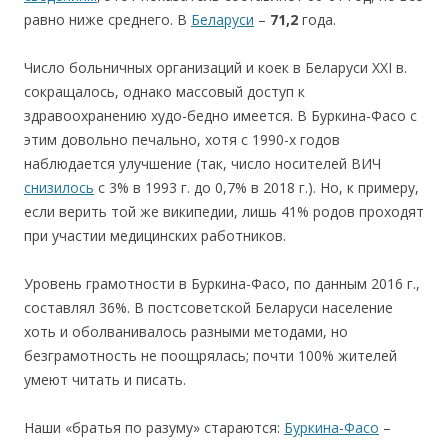
равно ниже среднего. В
Беларуси
–
71,2
года.
Число больничных организаций и коек в Беларуси ХХI в.
сокращалось, однако массовый доступ к
здравоохранению худо-бедно имеется. В Буркина-Фасо с
этим довольно печально, хотя с 1990-х годов
наблюдается улучшение (так, число носителей ВИЧ
снизилось
с 3% в 1993 г. до 0,7% в 2018 г.). Но, к примеру,
если верить той же википедии, лишь 41% родов проходят
при участии медицинских работников.
Уровень грамотности в Буркина-Фасо, по данным 2016 г.,
составлял 36%. В постсоветской Беларуси население
хоть и оболванивалось разными методами, но
безграмотность не поощрялась; почти 100% жителей
умеют читать и писать.
Наши «братья по разуму» стараются:
Буркина-Фасо
–