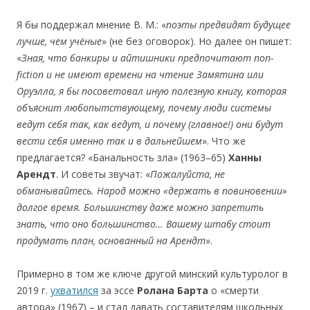
Я бы поддержал мнение В. М.: «
поэты предвидят будущее
лучше, чем учёные
» (не без оговорок). Но далее он пишет:
«
Зная, что банкиры и айтишники предпочитают non-
fiction и не имеют времени на чтение Замятина или
Оруэлла, я бы посоветовал иную полезную книгу, которая
объяснит любопытствующему, почему люди системы
ведут себя так, как ведут, и почему (главное!) они будут
вести себя именно так и в дальнейшем
». Что же
предлагается? «Банальность зла» (1963–65)
Ханны
Арендт
. И советы звучат: «
Пожалуйста, не
обманывайтесь. Народ можно «держать в повиновении»
долгое время. Большинству даже можно запретить
знать, что оно большинство… Вашему штабу стоит
продумать план, основанный на Арендт
».
Примерно в том же ключе другой минский культуролог в
2019 г.
ухватился
за эссе
Ролана Барта
о «смерти
автора» (1967) – и cтал давать составителям школьных