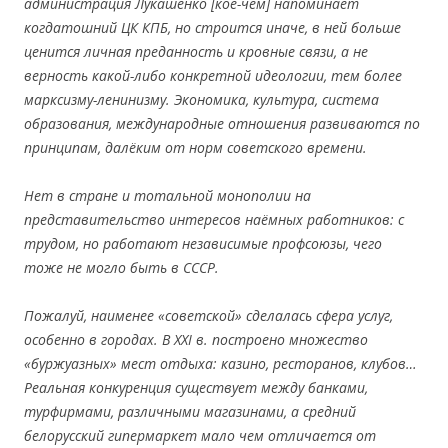
адм
и
н
и
страц
и
я Лукаш
енко
[
кое-чем
]
на
поминает
ко
гдатошний
ЦК КПБ,
но
строится иначе, в ней больше
ценится личная преданность и кровные связи, а не
верность какой-либо конкретной идеологии, тем более
марксизму-ленинизму. Экономика,
культура, с
исте
ма
образования
, м
е
ж
ду
народны
е отношения развиваются по
принципам, далёким
от
норм
советского времени.
Нет в стране и тотальной монополии на
представительство интересов наёмных работников: с
трудом, но работают независимые профсоюзы, чего
тоже не могло быть в СССР.
Пожалуй, наименее «советской» сделалась сфера услуг,
особенно в городах. В ХХI в. построено множество
«буржуазных» мест отдыха: казино, ресторанов, клубов…
Реальная конкуренция существует между банками,
турфирмами, различными магазинами, а средний
белорусский гипермаркет мало чем отличается от