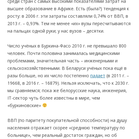
среди стран с самых высокими показателями затрат на
высшее образование в Африке. Есть (была?) тенденция к
росту: в 2006 г. эти затраты составляли 0,74% от ВВП, в
2013 г. – 0,93%. Тем не менее «их» вузы пересчитываются
на пальцах одной руки; у нас вузов – десятки.
Число учёных в Буркина-Фасо 2010 г. не превышало 800
человек. Почти половина занималась медицинскими
проблемами, значительная часть – инженерными и
сельскохозяйственными. В Беларуси учёных пока ещё в
разы больше, но их число постепенно
падает
(в 2011 г. –
19668, в 2016 г. – 16879). Нельзя исключать, что к 2030 г.
мы сравняемся; пока же белорусские наука, инженерия,
IT-сектор чуть более известны в мире, чем
«буркиновские»
ВВП (по паритету покупательной способности) на душу
населения отражает скорее «среднюю температуру по
больнице», чем реальный достаток граждан, но об