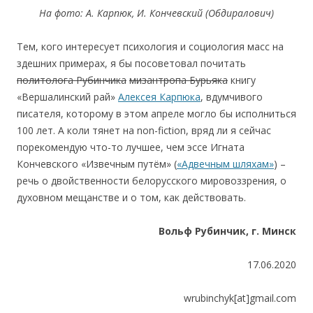
На фото: А. Карпюк, И. Кончевский (Обдиралович)
Тем, кого интересует психология и социология масс на
здешних примерах, я бы посоветовал почитать
политолога Рубинчика
мизантропа Бурьяка
книгу
«Вершалинский рай»
Алексея Карпюка
, вдумчивого
писателя, которому в этом апреле могло бы исполниться
100 лет. А коли тянет на non-fiction, вряд ли я сейчас
порекомендую что-то лучшее, чем эссе Игната
Кончевского «Извечным путём» (
«Адвечным шляхам»
) –
речь о двойственности белорусского мировоззрения, о
духовном мещанстве и о том, как действовать.
Вольф Рубинчик, г. Минск
17.06.2020
wrubinchyk[at]gmail.com