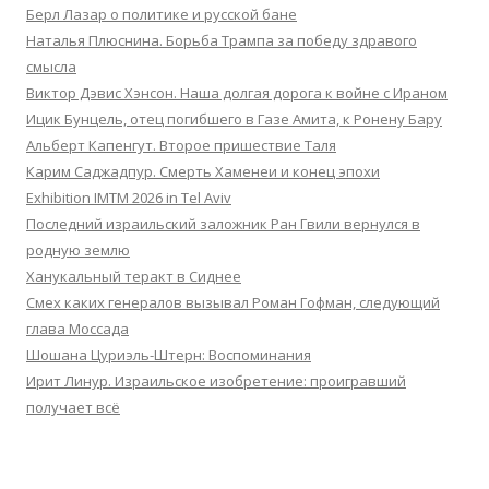
Берл Лазар о политике и русской бане
Наталья Плюснина. Борьба Трампа за победу здравого
смысла
Виктор Дэвис Хэнсон. Наша долгая дорога к войне с Ираном
Ицик Бунцель, отец погибшего в Газе Амита, к Ронену Бару
Альберт Капенгут. Второе пришествие Таля
Карим Саджадпур. Смерть Хаменеи и конец эпохи
Exhibition IMTM 2026 in Tel Aviv
Последний израильский заложник Ран Гвили вернулся в
родную землю
Ханукальный теракт в Сиднее
Смех каких генералов вызывал Роман Гофман, следующий
глава Моссада
Шошана Цуриэль-Штерн: Воспоминания
Ирит Линур. Израильское изобретение: проигравший
получает всё