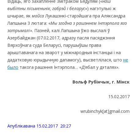
Відаць, яго захапленне Змітраком Бядулям («
наш
выбітны пісьменьнік, габрэй і беларус
») нагэтулькі ж
шчырае, як
майса
Лукашэнкі-старэйшага пра Аляксандра
Лапшына 3 лютага: «
Мы згодна з рашэннем Інтэрпола яго
затрымалі
». Пазней, калі Лапшына ўжо выслалі ў
Азербайджан (07.02.2017, адразу пасля пасяджэння
Вярхоўнага суда Беларусі, парушыўшы права
арыштаванага на зварот у міжнародныя інстанцыі і на
дадатковую юрыдычную дапамогу), высветлілася, што
не
было
такога рашэння Інтэрпола… «Д’ябал у дэталях».
Вольф Рубінчык, г. Мінск
15.02.2017
wrubinchyk[at]gmail.com
Апублiкавана 15.02.2017 20:27