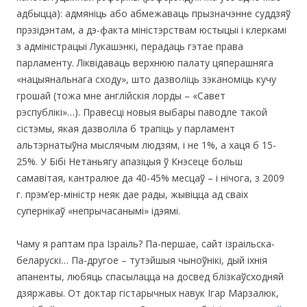
адбыцца): адмяніць або абмежаваць прызначэнне суддзяў
прэзідэнтам, а дэ-факта міністэрствам юстыцыі і клеркамі
з адміністрацыі Лукашэнкі, перадаць гэтае права
парламенту. Ліквідаваць верхнюю палату цяперашняга
«нацыянальнага сходу», што дазволіць зэканоміць кучу
грошай (тожа мне англійскія лорды – «Савет
рэспублікі»…). Правесці новыя выбары паводле такой
сістэмы, якая дазволіла б трапіць у парламент
альтэрнатыўна мыслячым людзям, і не 1%, а хаця б 15-
25%. У Бібі Нетаньягу апазіцыя ў Кнэсеце больш
самавітая, кантралюе да 40-45% месцаў – і нічога, з 2009
г. прэм’ер-міністр неяк дае рады, жывіцца ад сваіх
супернікаў «непрычасанымі» ідэямі.
Чаму я раптам пра Ізраіль? Па-першае, сайт ізраільска-
беларускі… Па-другое – тутэйшыя чыноўнікі, дый іхнія
апаненты, любяць спасылацца на досвед блізкаўсходняй
дзяржавы. От доктар гістарычных навук Ігар Марзалюк,