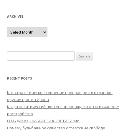
ARCHIVES
Archives
Search
for:
RECENT POSTS
Как стратегическое терпение превращается в главное
оружие против Ирана
Когда политический протест превращается в психическое
расстройство
О МУДАКАХ, ШАББАТЕ И КОНСТИТУЦИИ
Почему бульбашное существо остается на свободе