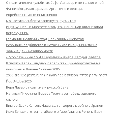
О политических кульбитах Софы Ландвер и не только о ней
Финал Мондиаля, драма в Аргентине и реакция
еврейских самоненавистников
К 82-летию Альберта Капенгута (русс/итал)
Ицик Бунцель в Кнессете о том, как Ронен Бар организовал
встречу с ним
Германия: Великий исход, написанный шепотом
Резонансное убийство в Петах-Тикве Иману Биньямина
Залки в День независимости
«Русскоязычные СМИ в Германии»: вчера, сегодня, завтра
В память Керен Тандлер, первой женщины-бортмеханика,
погибшей в Ливане 12 июня 2006
לזכרה של קרן טנדלר, מכונאית מוטסת ראשונה, נהרגה בלבנון ב-12 ביוני 2006
Йом А-Шоа 2026
Берл Лазар о политике и русской бане
Наталья Плюснина. Борьба Трампа за победу здравого
смысла
Виктор Дэвис Хэнсон. Наша долгая дорога к войне с Ираном
Ицик Бунцель, отец погибшего в Газе Амита, к Ронену Бару