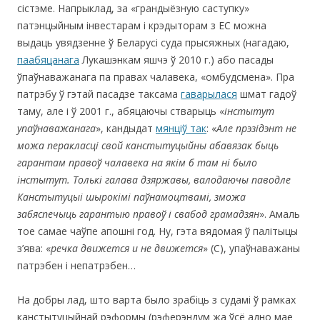
сістэме. Напрыклад, за «грандыёзную саступку»
патэнцыйным інвестарам і крэдыторам з ЕС можна
выдаць увядзенне ў Беларусі суда прысяжных (нагадаю,
паабяцанага
Лукашэнкам яшчэ ў 2010 г.) або пасады
ўпаўнаважанага па правах чалавека, «омбудсмена». Пра
патрэбу ў гэтай пасадзе таксама
гаварылася
шмат гадоў
таму, але і ў 2001 г., абяцаючы стварыць «
інстытут
упаўнаважанага
», кандыдат
мянціў так
: «
Але прэзідэнт не
можа перакласці свой канстытуцыйны абавязак быць
гарантам правоў чалавека на якім б там ні было
інстытут. Толькі галава дзяржавы, валодаючы паводле
Канстытуцыі шырокімі паўнамоцтвамі, зможа
забяспечыць гарантыю правоў і свабод грамадзян
». Амаль
тое самае чаўпе апошні год. Ну, гэта вядомая ў палітыцы
з’ява: «
речка движется и не движется
» (С), упаўнаважаны
патрэбен і непатрэбен…
На добры лад, што варта было зрабіць з судамі ў рамках
канстытуцыйнай рэформы (рэферэндум жа ўсё адно мае