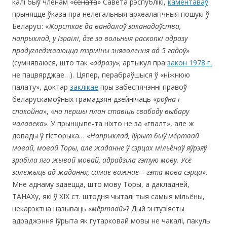
калі быў членам «
сената
» Савета рэспублікі,
каментаваў
прыняцце ўказа пра нелегальныя археалагічныя пошукі ў
Беларусі: «
Жорсткае да вандалаў заканадаўства,
напрыклад, у Ізраілі, дзе за вольныя раскопкі адразу
прадугледжваюцца тэрміны зняволення ад 5 гадоў
»
(сумняваюся, што так «
адразу
»; артыкул пра
закон 1978 г.
не пацвярджае…). Цяпер, перабраўшыся ў «ніжнюю
палату», доктар
заклікае
пры забеспячэнні правоў
беларускамоўных грамадзян дзейнічаць «
роўна і
спакойна
», «
на першы план ставіць свабоду выбару
чалавека
». У прынцыпе-та ніхто не за «гвалт», але ж
довады ў гісторыка… «
Напрыклад, іўрыт быў мёртвай
мовай, мовай Торы, але жаданне ў сэрцах мільёнаў яўрэяў
зрабіла яго жывой мовай, адрадзіла гэтую мову. Усё
залежыць ад жадання, самае важнае – гэта мова сэрца
».
Мне аднаму здаецца, што мову Торы, а дакладней,
ТАНАХу, які ў ХІХ ст. штодня чыталі тыя самыя мільёны,
некарэктна называць «
мёртвай
»? Дый энтузіясты
адраджэння іўрыта як гутарковай мовы не чакалі, пакуль