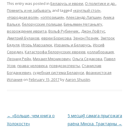
This entry was posted in
Беларусь и евреи
,
О политике и др.
,
Помнить и не забывать
and tagged
«круглый стол»
,
«Народная воля»
,
«оппозиция»
,
Александр Лапшин
,
Аника
Вальке
,
белорусские полицаи
,
Биньямин Нетаньягу
,
возрождение иврита
,
Вольф Рубинчик.
,
Джон Лофтус
,
Дмитрий Булахов
,
евреи Борисова
,
Зенон Позняк
,
Змітрок
Бядуля
,
Игорь Марзалюк
,
Израиль и Беларусь
,
Иосиф
Середич
,
Катастрофа белорусских евреев
,
коллаборация
,
Леонид Рейн
,
Михаил Мясникович
,
Ольга Седакова
,
Павел
Усов
,
права человека
,
псевдоэксперты
,
Станислав
Богданкевич
,
судебная система Беларуси
,
франкистская
Испания
on
February 15, 2017
by
Aaron Shustin
.
Post
←
«Больше, чем книга о
5 месцаў самага прыгожага
navigation
Холокосте»
раёна Мінска. Трактарны
→