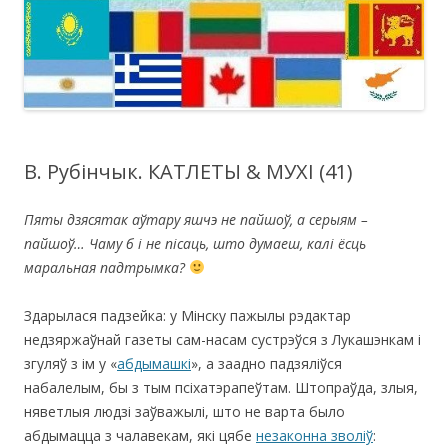
В. Рубінчык. КАТЛЕТЫ & МУХІ (41)
Пяты дзясятак аўтару яшчэ не пайшоў, а серыям –
пайшоў… Чаму б і не пісаць, што думаеш, калі ёсць
маральная падтрымка?
Здарылася падзейка: у Мінску пажылы рэдактар
недзяржаўнай газеты сам-насам сустрэўся з Лукашэнкам і
згуляў з ім у «
абдымашкі
», а заадно падзяліўся
набалелым, бы з тым псіхатэрапеўтам. Штопраўда, злыя,
няветлыя людзі заўважылі, што не варта было
абдымацца з чалавекам, які цябе
незаконна зволіў
: