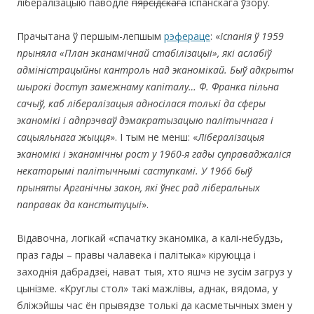
лібералізацыю паводле
пярсідскага
іспанскага ўзору.
Прачытана ў першым-лепшым
рэфераце
: «
Іспанія ў 1959
прыняла «План эканамічнай стабілізацыі», які аслабіў
адміністрацыйны кантроль над эканомікай. Быў адкрыты
шырокі доступ замежнаму капіталу… Ф. Франка пільна
сачыў, каб лібералізацыя адносілася толькі да сферы
эканомікі і адпрэчваў дэмакратызацыю палітычнага і
сацыяльнага жыцця
». І тым не менш: «
Лібералізацыя
эканомікі і эканамічны рост у 1960-я гады суправаджаліся
некаторымі палітычнымі саступкамі. У 1966 быў
прыняты Арганічны закон, які ўнес рад ліберальных
паправак да канстытуцыі
».
Відавочна, логікай «спачатку эканоміка, а калі-небудзь,
праз гады – правы чалавека і палітыка» кіруюцца і
заходнія дабрадзеі, нават тыя, хто яшчэ не зусім загруз у
цынізме. «Круглы стол» такі мажлівы, аднак, вядома, у
бліжэйшы час ён прывядзе толькі да касметычных змен у