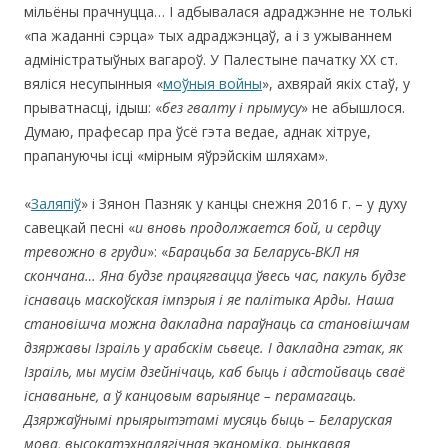
мільёны прачнуцца… І адбывалася адраджэнне не толькі
«па жаданні сэрца» тых адраджэнцаў, а і з ужываннем
адміністратыўных вагароў. У Палестыне пачатку ХХ ст.
вяліся несупынныя «
моўныя войны
», ахвярай якіх стаў, у
прыватнасці, ідыш: «
без гвалту і прымусу
» не абышлося.
Думаю, прафесар пра ўсё гэта ведае, аднак хітруе,
прапануючы ісці «мірным яўрэйскім шляхам».
«
Заляпіў
» і Зянон Пазняк у канцы снежня 2016 г. – у духу
савецкай песні «
и вновь продолжается бой, и сердцу
тревожно в груди
»: «
Барацьба за Беларусь-ВКЛ ня
скончана…
Яна будзе працягвацца ўвесь час, пакуль будзе
існаваць маскоўская імпэрыя і яе палітыка Арды. Наша
становішча можна дакладна параўнаць са становішчам
дзяржавы Ізраіль у арабскім сьвеце. І дакладна гэтак, як
Ізраіль, мы мусім дзейнічаць, каб быць і адстойваць сваё
існаваньне, а ў канцовым варыянце – перамагаць.
Дзяржаўнымі прыярытэтамі мусяць быць – Беларуская
мова, высокатэхналягічная эканоміка, рынкавая