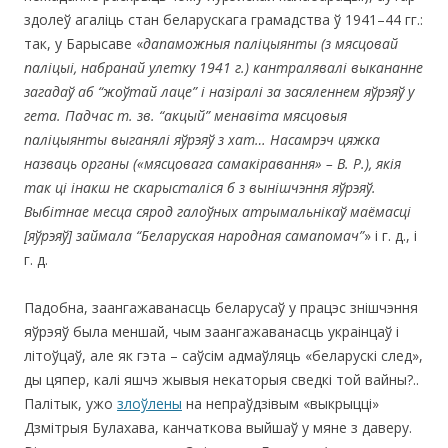
здолеў агаліць стан беларускага грамадства ў 1941–44 гг.:
так, у Барысаве «
дапаможныя паліцыянты (з мясцовай
паліцыі, набранай улетку 1941 г.) кантралявалі выкананне
загадаў аб “жоўтай лаце” і назіралі за засяленнем яўрэяў у
гета. Падчас т. зв.
“
акцый
”
менавіта мясцовыя
паліцыянты выганялі яўрэяў з хат… Насамрэч цяжка
назваць органы («мясцовага самакіравання» – В. Р.), якія
так ці інакш не скарысталіся б з вынішчэння яўрэяў.
Выбітнае месца сярод галоўных атрымальнікаў маёмасці
[яўрэяў] займала “Беларуская народная самапомач”
» і г. д., і
г. д.
Падобна, заангажаванасць беларусаў у працэс знішчэння
яўрэяў была меншай, чым заангажаванасць украінцаў і
літоўцаў, але як гэта – саўсім адмаўляць «беларускі след»,
ды цяпер, калі яшчэ жывыя некаторыя сведкі той вайны?..
Палітык, ужо
злоўлены
на непраўдзівым «выкрыцці»
Дзмітрыя Булахава, канчаткова выйшаў у мяне з даверу.