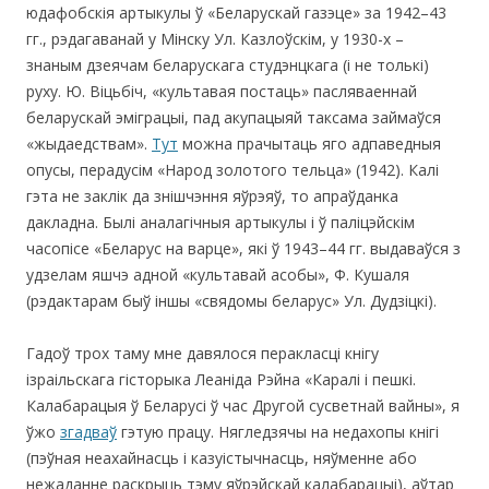
юдафобскія артыкулы ў «Беларускай газэце» за 1942–43
гг., рэдагаванай у Мінску Ул. Казлоўскім, у 1930-х –
знаным дзеячам беларускага студэнцкага (і не толькі)
руху. Ю. Віцьбіч, «культавая постаць» пасляваеннай
беларускай эміграцыі, пад акупацыяй таксама займаўся
«жыдаедствам».
Тут
можна прачытаць яго адпаведныя
опусы, перадусім «Народ золотого тельца» (1942). Калі
гэта не заклік да знішчэння яўрэяў, то апраўданка
дакладна. Былі аналагічныя артыкулы і ў паліцэйскім
часопісе «Беларус на варце», які ў 1943–44 гг. выдаваўся з
удзелам яшчэ адной «культавай асобы», Ф. Кушаля
(рэдактарам быў іншы «свядомы беларус» Ул. Дудзіцкі).
Гадоў трох таму мне давялося перакласці кнігу
ізраільскага гісторыка Леаніда Рэйна «Каралі і пешкі.
Калабарацыя ў Беларусі ў час Другой сусветнай вайны», я
ўжо
згадваў
гэтую працу. Нягледзячы на недахопы кнігі
(пэўная неахайнасць і казуістычнасць, няўменне або
нежаданне раскрыць тэму яўрэйскай калабарацыі), аўтар