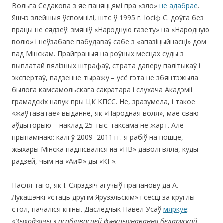
Вольга Седакова з яе паняццямі пра «зло»
не адабрае
.
Яшчэ злейшыя ўспомнілі, што ў 1995 г. Іосіф С. доўга без
працы не сядзеў: змяніў «Народную газету» на «Народную
волю» і неўзабаве пабудаваў сабе з «апазіцыйнасці» дом
пад Мінскам. Прайграныя на роўных месцах суды з
выплатай вялізных штрафаў, страта даверу палітыкаў і
экспертаў, падзенне тыражу – усё гэта не збянтэжыла
былога камсамольскага сакратара і слухача Акадэміі
грамадскіх навук пры ЦК КПСС. Не, зразумела, і такое
«жаўтаватае» выданне, як «Народная воля», мае сваю
аўдыторыю – наклад 25 тыс. таксама не жарт. Але
прыпамінаю: калі ў 2009–2011 гг. я рабіў на пошце,
жыхары Мінска падпісваліся на «НВ» даволі вяла, куды
радзей, чым на «АиФ» ды «КП».
Пасля таго, як І. Сярэдзіч агучыў прапанову да А.
Лукашэнкі «стаць другім Ярузэльскім» і сесці за круглы
стол, пачаліся кпіны. Даследчык Павел Усаў
мяркуе
:
«
Зыходзячы з асаблівасцей функцыянавання беларускай