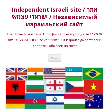
Independent Israeli site / אתר
ישראלי עצמאי / Независимый
израильский сайт
From Israel to Australia. About Jews and everything else / מישראל
לאוסטרליה. על היהודים ועל כל דבר אחר / От Израиля до Австралии.
О евреях и обо всем на свете
Skip
Menu
to
content