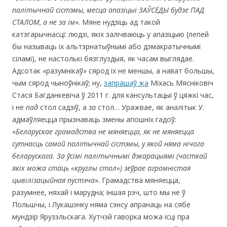
палітычнай сістэмы, месца апазіцыі ЗАЎСЁДЫ будзе ПАД
СТАЛОМ, а не за ім
». Мяне нудзіць ад такой
катэгарычнасці: людзі, якіх залічваюць у апазіцыю (лепей
бы называць іх альтэрнатыўнымі або дэмакратычнымі
сіламі), не настолькі бязглуздыя, як часам выглядае.
Адсотак «разумнікаў» сярод іх не меншы, а нават большы,
чым сярод чыноўнікаў; ну,
запрашаў жа
Міхась Мясніковіч
Стася Багданкевіча ў 2011 г. для кансультацыі ў цяжкі час,
і не
пад
стол садзіў, а
за
стол… Уражвае, як аналітык У.
адмаўляецца прызнаваць змены апошніх гадоў:
«
Беларускае грамадства не мяняецца, як не мяняецца
сутнасць самой палітычнай сістэмы, у якой няма нічога
беларускага. За ўсімі палітычнымі дэкарацыямі (часткай
якіх можа стаць «круглы стол») зеўрае агромністая
цывілізацыйная пустэча
». Грамадства мяняецца,
разумнее, няхай і марудна; іншая рэч, што мы не ў
Польшчы, і Лукашэнку няма сэнсу апранаць на сябе
мундзір Ярузэльскага. Хутчэй гаворка можа ісці пра