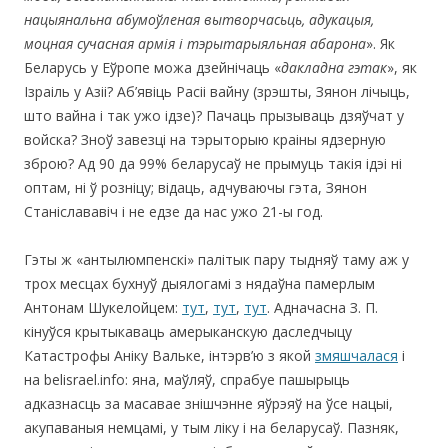
нацыянальна абумоўленая вытворчасьць, адукацыя,
моцная сучасная армія і тэрытарыяльная абарона
». Як
Беларусь у Еўропе можа дзейнічаць «
дакладна гэтак
», як
Ізраіль у Азіі? Аб’явіць Расіі вайну (зрэшты, Зянон лічыць,
што вайна і так ужо ідзе)? Пачаць прызываць дзяўчат у
войска? Зноў завезці на тэрыторыю краіны ядзерную
зброю? Ад 90 да 99% беларусаў не прымуць такія ідэі ні
оптам, ні ў розніцу; відаць, адчуваючы гэта, Зянон
Станіслававіч і не едзе да нас ужо 21-ы год.
Гэты ж «антылюмпенскі» палітык пару тыдняў таму аж у
трох месцах бухнуў дыялогамі з нядаўна памерлым
Антонам Шукелойцем:
тут
,
тут
,
тут
. Адначасна З. П.
кінуўся крытыкаваць амерыканскую даследчыцу
Катастрофы Аніку Вальке, інтэрв’ю з якой
змяшчалася
і
на belisrael.info: яна, маўляў, спрабуе пашырыць
адказнасць за масавае знішчэнне яўрэяў на ўсе нацыі,
акупаваныя немцамі, у тым ліку і на беларусаў. Пазняк,