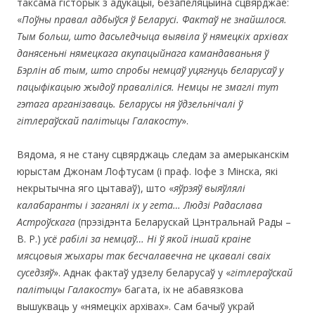
таксама гісторык з адукацыі, безапеляцыйна сцвярджае:
«
П
оўны правал адбыўся ў Беларусі. Фактаў не знайшлося.
Тым больш, што дасьледчыца выявіла ў нямецкіх архівах
данясеньні нямецкага акупацыйнага камандаваньня ў
Бэрлін аб тым, што спробы немцаў уцягнуць беларусаў у
пацыфікацыю жыдоў праваліліся. Немцы не змаглі тут
гэтага арганізаваць. Беларусы ня ўдзельнічалі ў
гітлераўскай палітыцы Галакосту
».
Вядома, я не стану сцвярджаць следам за амерыканскім
юрыстам Джонам Лофтусам (і праф. Іофе з Мінска, які
некрытычна яго цытаваў), што «
яўрэяў выяўлялі
калабаранты і заганялі іх у гета… Людзі Радаслава
Астроўскага
(прэзідэнта Беларускай Цэнтральнай Рады –
В. Р.)
усё рабілі за немцаў… Ні ў якой іншай краіне
мясцовыя жыхары так бесчалавечна не цкавалі сваіх
суседзяў
». Аднак фактаў удзелу беларусаў у «
гітлераўскай
палітыцы Галакосту
» багата, іх не абавязкова
вышукваць у «нямецкіх архівах». Сам бачыў украй