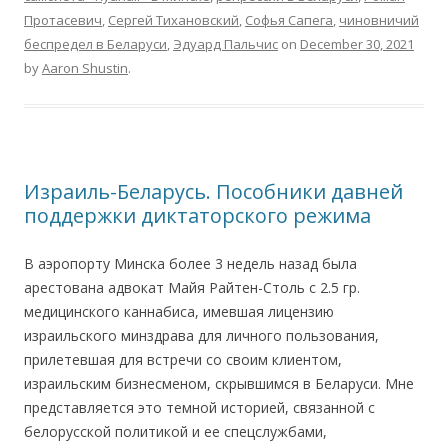
Протасевич
,
Сергей Тихановский
,
Софья Сапега
,
чиновничий
беспредел в Беларуси
,
Эдуард Пальчис
on
December 30, 2021
by
Aaron Shustin
.
Израиль-Беларусь. Пособники давней
поддержки диктаторского режима
В аэропорту Минска более 3 недель назад была
арестована адвокат Майя Райтен-Столь с 2.5 гр.
медицинского каннабиса, имевшая лицензию
израильского минздрава для личного пользования,
прилетевшая для встречи со своим клиентом,
израильским бизнесменом, скрывшимся в Беларуси. Мне
представляется это темной историей, связанной с
белорусской политикой и ее спецслужбами,