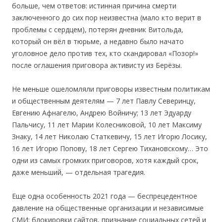
больше, чем ответов: истинная причина смерти
заключенного до сих пор неизвестна (мало кто верит в
проблемы с сердцем), потерян дневник Витольда,
который он вёл в тюрьме, а недавно было начато
уголовное дело против тех, кто скандировал «Позор!»
после оглашения приговора активисту из Берёзы.
Не меньше ошеломляли приговоры известным политикам
и общественным деятелям — 7 лет Павлу Северинцу,
Евгению Афнагелю, Андрею Войничу; 13 лет Эдуарду
Пальчису, 11 лет Марии Колесниковой, 10 лет Максиму
Знаку, 14 лет Николаю Статкевичу, 15 лет Игорю Лосику,
16 лет Игорю Попову, 18 лет Сергею Тихановскому… Это
одни из самых громких приговоров, хотя каждый срок,
даже меньший, — отдельная трагедия.
Еще одна особенность 2021 года — беспрецедентное
давление на общественные организации и независимые
СМИ: блокировки сайтов, признание социальных сетей и