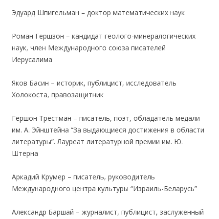
.
Эдуард Шпигельман – доктор математических наук
.
Роман Гершзон – кандидат геолого-минералогических
наук, член Международного союза писателей
Иерусалима
.
Яков Басин – историк, публицист, исследователь
Холокоста, правозащитник
.
Гершон Трестман – писатель, поэт, обладатель медали
им. А. Эйнштейна “За выдающиеся достижения в области
литературы”. Лауреат литературной премии им. Ю.
Штерна
.
Аркадий Крумер – писатель, руководитель
Международного центра культуры “Израиль-Беларусь”
.
Александр Баршай – журналист, публицист, заслуженный