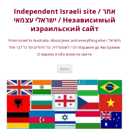
Independent Israeli site / אתר
ישראלי עצמאי / Независимый
израильский сайт
From Israel to Australia. About Jews and everything else / מישראל
לאוסטרליה. על היהודים ועל כל דבר אחר / От Израиля до Австралии.
О евреях и обо всем на свете
Skip
Menu
to
content