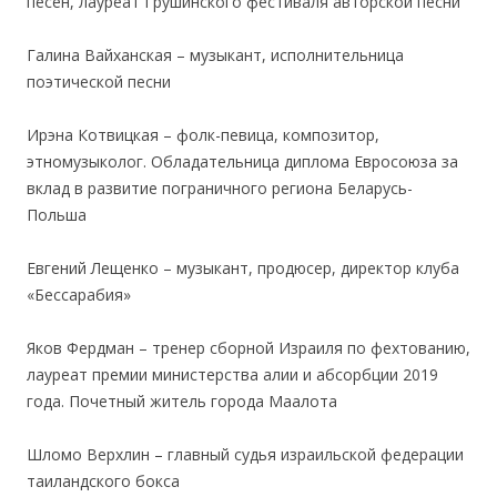
песен, лауреат Грушинского фестиваля авторской песни
.
Галина Вайханская – музыкант, исполнительница
поэтической песни
.
Ирэна Котвицкая – фолк-певица, композитор,
этномузыколог. Обладательница диплома Евросоюза за
вклад в развитие пограничного региона Беларусь-
Польша
.
Евгений Лещенко – музыкант, продюсер, директор клуба
«Бессарабия»
.
Яков Фердман – тренер сборной Израиля по фехтованию,
лауреат премии министерства алии и абсорбции 2019
года. Почетный житель города Маалота
.
Шломо Верхлин – главный судья израильской федерации
таиландского бокса