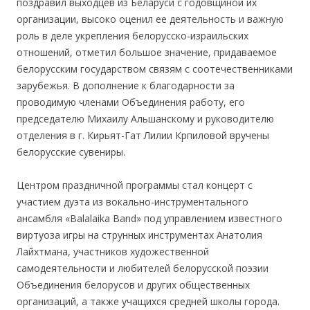
поздравил выходцев из Беларуси с годовщиной их
организации, высоко оценил ее деятельность и важную
роль в деле укрепления белорусско-израильских
отношений, отметил большое значение, придаваемое
белорусским государством связям с соотечественниками
зарубежья. В дополнение к благодарности за
проводимую членами Объединения работу, его
председателю Михаилу Альшанскому и руководителю
отделения в г. Кирьят-Гат Лилии Крпиловой вручены
белорусские сувениры.
.
Центром праздничной программы стал концерт с
участием дуэта из вокально-инструментального
ансамбля «Balalaika Band» под управлением известного
виртуоза игры на струнных инструментах Анатолия
Лайхтмана, участников художественной
самодеятельности и любителей белорусской поэзии
Объединения белорусов и других общественных
организаций, а также учащихся средней школы города.