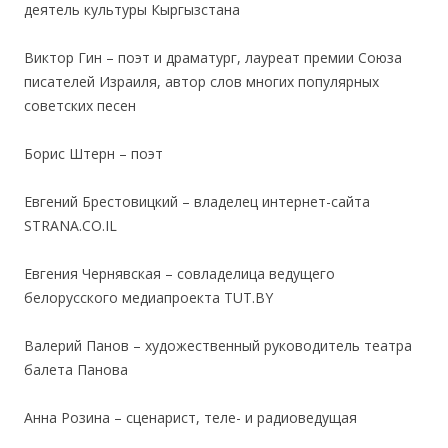
деятель культуры Кыргызстана
.
Виктор Гин – поэт и драматург, лауреат премии Союза
писателей Израиля, автор слов многих популярных
советских песен
.
Борис Штерн – поэт
.
Евгений Брестовицкий – владелец интернет-сайта
STRANA.CO.IL
.
Евгения Чернявская – совладелица ведущего
белорусского медиапроекта TUT.BY
.
Валерий Панов – художественный руководитель театра
балета Панова
.
Анна Розина – сценарист, теле- и радиоведущая
.