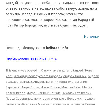
каждый почувствовал себя частью нации и осознал свою
ответственность не только за собственную жизнь, но и
за жизнь народа. В наших интересах, чтобы это
произошло как можно скорее. Но, как писал Народный
поэт Рыгор Бородулин, пусть всё будет, как будет.
Источник
Перевод с белорусского
belisrael.info
Опубликовано 30.12.2021 22:34
This entry was posted in
О политике и др.
and tagged
"Новы
час"
,
«геноцид белорусского народа»
,
Андрей Войнич
,
Андрей
Зельцер
,
Витольд Ашурок
,
Евгений Афнагель
,
Евгения
Бурштын
,
Игорь Лосик
,
Игорь Попов
,
Максим Знак
,
Мария
Колесникова
,
миграционный кризис
,
Николай Статкевич
,
Павел Северинец
,
политзаключенные в Беларуси
,
посадка
самолёта «Ryanair» в Минске
,
репрессии в Беларуси
,
Роман